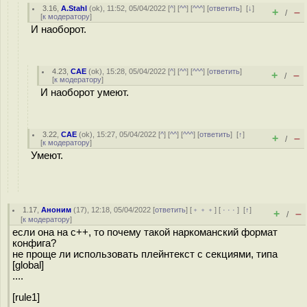
3.16
,
A.Stahl
(
ok
), 11:52, 05/04/2022 [
^
] [
^^
] [
^^^
] [
ответить
]
[
↓
]
+
–
/
[
к модератору
]
И наоборот.
4.23
,
CAE
(
ok
), 15:28, 05/04/2022 [
^
] [
^^
] [
^^^
] [
ответить
]
+
–
/
[
к модератору
]
И наоборот умеют.
3.22
,
CAE
(
ok
), 15:27, 05/04/2022 [
^
] [
^^
] [
^^^
] [
ответить
]
[
↑
]
+
–
/
[
к модератору
]
Умеют.
1.17
,
Аноним
(
17
), 12:18, 05/04/2022 [
ответить
] [
﹢﹢﹢
] [
· · ·
]
[
↑
]
+
–
/
[
к модератору
]
если она на с++, то почему такой наркоманский формат
конфига?
не проще ли использовать плейнтекст с секциями, типа
[global]
....
[rule1]