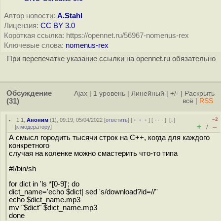
Автор новости:
A.Stahl
Лицензия:
CC BY 3.0
Короткая ссылка: https://opennet.ru/56967-nomenus-rex
Ключевые слова:
nomenus-rex
При перепечатке указание ссылки на opennet.ru обязательно
Обсуждение
Ajax
|
1 уровень
|
Линейный
|
+/-
|
Раскрыть
(31)
всё
|
RSS
–2
1.1
,
Аноним
(
1
), 09:19, 05/04/2022 [
ответить
] [
﹢﹢﹢
] [
· · ·
]
[
↓
]
+
–
[
к модератору
]
/
А смысл городить тысячи строк на С++, когда для каждого
конкретного
случая на коленке можно смастерить что-то типа
#!/bin/sh
for dict in 'ls *[0-9]'; do
dict_name='echo $dict| sed 's/download?id=//''
echo $dict_name.mp3
mv "$dict" $dict_name.mp3
done