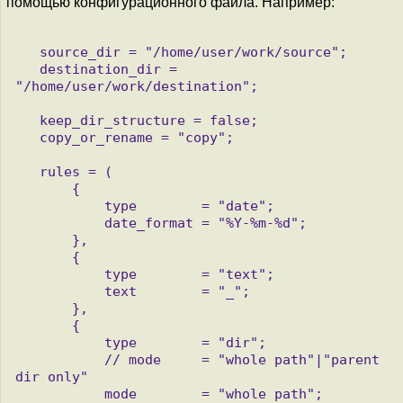
помощью конфигурационного файла. Например:
   source_dir = "/home/user/work/source";

   destination_dir = 
"/home/user/work/destination";

   keep_dir_structure = false;

   copy_or_rename = "copy";

   rules = (

       {

           type        = "date";

           date_format = "%Y-%m-%d";

       },

       {

           type        = "text";

           text        = "_";

       },

       {

           type        = "dir";

           // mode     = "whole path"|"parent 
dir only"

           mode        = "whole path";
