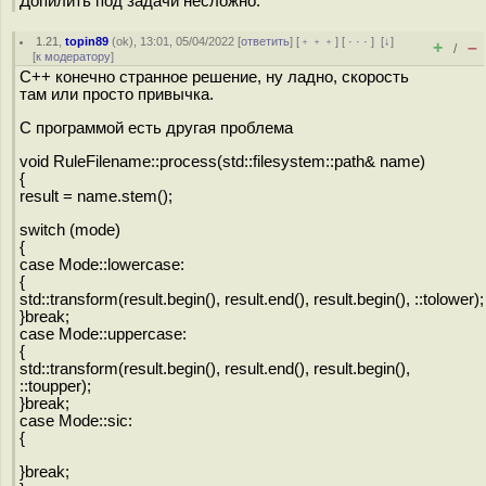
Допилить под задачи несложно.
1.21
,
topin89
(
ok
), 13:01, 05/04/2022 [
ответить
] [
﹢﹢﹢
] [
· · ·
]
[
↓
]
+
–
/
[
к модератору
]
C++ конечно странное решение, ну ладно, скорость
там или просто привычка.
С программой есть другая проблема
void RuleFilename::process(std::filesystem::path& name)
{
result = name.stem();
switch (mode)
{
case Mode::lowercase:
{
std::transform(result.begin(), result.end(), result.begin(), ::tolower);
}break;
case Mode::uppercase:
{
std::transform(result.begin(), result.end(), result.begin(),
::toupper);
}break;
case Mode::sic:
{
}break;