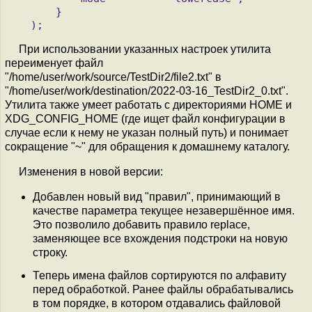
       }

При использовании указанных настроек утилита
переименует файл
"/home/user/work/source/TestDir2/file2.txt" в
"/home/user/work/destination/2022-03-16_TestDir2_0.txt".
Утилита также умеет работать с директориями HOME и
XDG_CONFIG_HOME (где ищет файл конфигурации в
случае если к нему не указан полный путь) и понимает
сокращение "~" для обращения к домашнему каталогу.
Изменения в новой версии:
Добавлен новый вид "правил", принимающий в
качестве параметра текущее незавершённое имя.
Это позволило добавить правило replace,
заменяющее все вхождения подстроки на новую
строку.
Теперь имена файлов сортируются по алфавиту
перед обработкой. Ранее файлы обрабатывались
в том порядке, в котором отдавались файловой