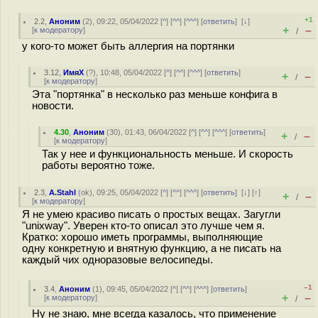
+1
2.2
,
Аноним
(
2
), 09:22, 05/04/2022 [
^
] [
^^
] [
^^^
] [
ответить
]
[
↓
]
+
–
[
к модератору
]
/
у кого-то может быть аллергия на портянки
3.12
,
ИмяХ
(
?
), 10:48, 05/04/2022 [
^
] [
^^
] [
^^^
] [
ответить
]
+
–
/
[
к модератору
]
Эта "портянка" в несколько раз меньше конфига в
новости.
4.30
,
Аноним
(
30
), 01:43, 06/04/2022 [
^
] [
^^
] [
^^^
] [
ответить
]
+
–
/
[
к модератору
]
Так у нее и функциональность меньше. И скорость
работы вероятно тоже.
2.3
,
A.Stahl
(
ok
), 09:25, 05/04/2022 [
^
] [
^^
] [
^^^
] [
ответить
]
[
↓
] [
↑
]
+
–
/
[
к модератору
]
Я не умею красиво писать о простых вещах. Загугли
"unixway". Уверен кто-то описал это лучше чем я.
Кратко: хорошо иметь программы, выполняющие
одну конкретную и внятную функцию, а не писать на
каждый чих одноразовые велосипеды.
–1
3.4
,
Аноним
(
1
), 09:45, 05/04/2022 [
^
] [
^^
] [
^^^
] [
ответить
]
+
–
[
к модератору
]
/
Ну не знаю, мне всегда казалось, что применение