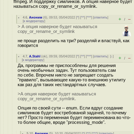
ffmpeg. И поддержку симлинков. А опция наверное будет
называться copy_or_rename_or_symlink.
4.6
,
Аноним
(
6
), 09:53, 05/04/2022 [
^
] [
^^
] [
^^^
] [
ответить
]
+
–
/
[
к модератору
]
> А опция наверное будет называться
copy_or_rename_or_symlink
не проще разделить на три? разделяй и властвуй, как
говорится
4.7
,
A.Stahl
(
ok
), 09:59, 05/04/2022 [
^
] [
^^
] [
^^^
] [
ответить
]
[
↓
]
+
–
/
[
к модератору
]
Да, программы не приспособлены для решения
очень необычных задач. Тут пользователь сам
по себе. Впрочем никто не запрещает создать
"правило", вызывающее какую-то внешнюю утилиту
как раз для таких нестандартных случаев.
>А опция наверное будет называться
copy_or_rename_or_symlink.
Опция по своей сути -- enum. Если вдруг создание
симлинков будет востребованой задачей, то почему
нет? Просто переменная будет переименована во что-
то более общее, вроде "processing_mode".
5.10
,
Аноним
(
5
), 10:20, 05/04/2022 [
^
] [
^^
] [
^^^
] [
ответить
]