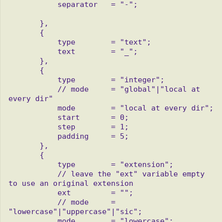
           separator   = "-";

       },

       {

           type        = "text";

           text        = "_";

       },

       {

           type        = "integer";

           // mode     = "global"|"local at 
every dir"

           mode        = "local at every dir";

           start       = 0;

           step        = 1;

           padding     = 5;

       },

       {

           type        = "extension";

           // leave the "ext" variable empty 
to use an original extension

           ext         = "";

           // mode     = 
"lowercase"|"uppercase"|"sic";

           mode        = "lowercase";
