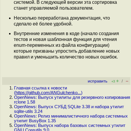
системой. В следующей версии эта сортировка
станет управляемой пользователем.
Несколько переработана документация, что
сделало её более удобной.
Внутренние изменения в коде (начало создания
тестов и новая шаблонная функция для чтения
enum-переменных из файла конфигурации)
которые призваны упростить добавление новых
правил и уменьшить количество новых ошибок.
+
–
исправить
/
+3
Главная ссылка к новости
(
https://github.com/ANGulchenko...
)
OpenNews: Выпуск утилиты для резервного копирования
rclone 1.58
OpenNews: Выпуск СУБД SQLite 3.38 и набора утилит
sqlite-utils 3.24
OpenNews: Релиз минималистичного набора системных
утилит BusyBox 1.35
OpenNews: Выпуск набора базовых системных утилит
GNU Coreutils 9.0