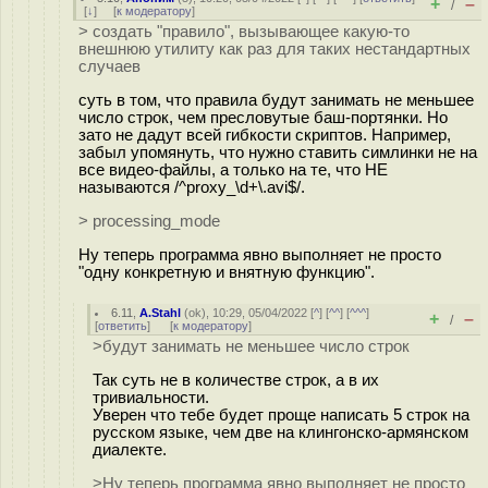
+
–
/
[
↓
] [
к модератору
]
> создать "правило", вызывающее какую-то
внешнюю утилиту как раз для таких нестандартных
случаев
суть в том, что правила будут занимать не меньшее
число строк, чем пресловутые баш-портянки. Но
зато не дадут всей гибкости скриптов. Например,
забыл упомянуть, что нужно ставить симлинки не на
все видео-файлы, а только на те, что НЕ
называются /^proxy_\d+\.avi$/.
> processing_mode
Ну теперь программа явно выполняет не просто
"одну конкретную и внятную функцию".
6.11
,
A.Stahl
(
ok
), 10:29, 05/04/2022 [
^
] [
^^
] [
^^^
]
+
–
/
[
ответить
]
[
к модератору
]
>будут занимать не меньшее число строк
Так суть не в количестве строк, а в их
тривиальности.
Уверен что тебе будет проще написать 5 строк на
русском языке, чем две на клингонско-армянском
диалекте.
>Ну теперь программа явно выполняет не просто