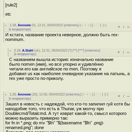
[rule2]
etc
1.18
,
Аноним
(
5
), 12:21, 05/04/2022 [
ответить
] [
﹢﹢﹢
] [
· · ·
]
[
↓
]
+
–
/
[
к модератору
]
И кстати, название проекта неверное, должно быть rex-
nominum.
2.19
,
A.Stahl
(
ok
), 12:31, 05/04/2022 [
^
] [
^^
] [
^^^
] [
ответить
]
+
–
/
[
к модератору
]
С названием вышла история: изначально название
было nomen (имя), но все упорно и удивлённо
читали его как английское no men. Поэтому я
добавил us как наиболее очевидное указание на латынь, а
rex уже просто по-приколу.
1.20
,
Аноним
(
20
), 12:50, 05/04/2022 [
ответить
] [
﹢﹢﹢
] [
· · ·
]
[
↑
]
+
–
/
[
к модератору
]
Зашел в новость с надеждой, что кто-то запилил гуй хотя бы
наподобие того, что есть в Thunar, уж молчу про
Doublecmd/Totalcmd. А тут изврат какой-то, смысл которого
можно выразить примерно так:
for fn in *.png; do mv "$fn" "$(basename "$fn" .png)-
renamed.png"; done