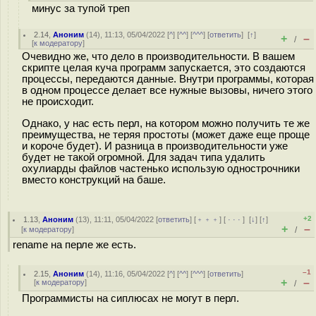
минус за тупой треп
2.14
,
Аноним
(
14
), 11:13, 05/04/2022 [
^
] [
^^
] [
^^^
] [
ответить
]
[
↑
]
+
–
/
[
к модератору
]
Очевидно же, что дело в производительности. В вашем
скрипте целая куча программ запускается, это создаются
процессы, передаются данные. Внутри программы, которая
в одном процессе делает все нужные вызовы, ничего этого
не происходит.
Однако, у нас есть перл, на котором можно получить те же
преимущества, не теряя простоты (может даже еще проще
и короче будет). И разница в производительности уже
будет не такой огромной. Для задач типа удалить
охулиарды файлов частенько использую однострочники
вместо конструкций на баше.
+2
1.13
,
Аноним
(
13
), 11:11, 05/04/2022 [
ответить
] [
﹢﹢﹢
] [
· · ·
]
[
↓
] [
↑
]
+
–
[
к модератору
]
/
rename на перле же есть.
–1
2.15
,
Аноним
(
14
), 11:16, 05/04/2022 [
^
] [
^^
] [
^^^
] [
ответить
]
+
–
[
к модератору
]
/
Программисты на сиплюсах не могут в перл.