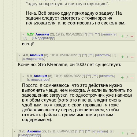
"одну конкретную и внятную функцию".
Не-а. Всё равно одну прикладную задачу. На
задачи следует смотреть с точки зрения
пользователя, а не сортировать по сисколлам.
5.27
,
Аноним
(
2
), 19:12, 05/04/2022 [
^
] [
^^
] [
^^^
] [
ответить
]
+
–
/
[
↑
] [
к модератору
]
и ещё
4.8
,
Аноним
(
8
), 10:01, 05/04/2022 [
^
] [
^^
] [
^^^
] [
ответить
]
[
↑
]
+
–
/
[
к модератору
]
Конечно. Это KRename, он 1000 лет существует.
5.9
,
Аноним
(
8
), 10:06, 05/04/2022 [
^
] [
^^
] [
^^^
] [
ответить
]
+
–
/
[
к модератору
]
Просто, я сомневаюсь, что это действие нужно
выполнять чаще, чем никогда. А если выполнять по
завершению загрузки, то однострочник уже написан
в любом случае (хотя это и не выглядит очень
удобным, но у каждого свои тараканы, я тоже
добавляю высоту перед расширением, чтобы
отличать файлы с одним именем и разным
содержимым).
3.26
,
Аноним
(
2
), 19:11, 05/04/2022 [
^
] [
^^
] [
^^^
] [
ответить
]
[
↑
]
+
–
/
[
к модератору
]