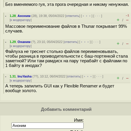
Без вменяемого гуя, эта прога очередная и никому ненужная.
–1
1.28
,
Аноним
(
28
), 19:38, 05/04/2022 [
ответить
] [
﹢﹢﹢
] [
· · ·
]
+
–
[
к модератору
]
/
Массовое переименование файлов в Thunar покрывает 99%
случаев.
1.29
,
Онаним
(
?
), 23:10, 05/04/2022 [
ответить
] [
﹢﹢﹢
] [
· · ·
]
+
–
/
[
к модератору
]
Файлуха не треснет столько файлов переименовывать,
чтобы разница в проиводительности с баш-портянкой стала
заметной? Или там рамдиск на пару терабайт с файлами по
1 байту в инодах?
1.31
,
InuYasha
(
??
), 10:12, 06/04/2022 [
ответить
] [
﹢﹢﹢
] [
· · ·
]
+
–
/
[
к модератору
]
А теперь запилить GUI как у Flexible Renamer и будет
вообще золото.
Добавить комментарий
Имя: