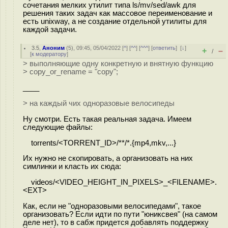
сочетания мелких утилит типа ls/mv/sed/awk для
решения таких задач как массовое переименование и
есть unixway, а не создание отдельной утилиты для
каждой задачи.
3.5
,
Аноним
(
5
), 09:45, 05/04/2022 [
^
] [
^^
] [
^^^
] [
ответить
]
[
↓
]
+
–
/
[
к модератору
]
> выполняющие одну конкретную и внятную функцию
> copy_or_rename = "copy";
____
> на каждый чих одноразовые велосипеды
Ну смотри. Есть такая реальная задача. Имеем
следующие файлы:
torrents/<TORRENT_ID>/**/*.{mp4,mkv,...}
Их нужно не скопировать, а организовать на них
симлинки и класть их сюда:
videos/<VIDEO_HEIGHT_IN_PIXELS>_<FILENAME>.
<EXT>
Как, если не "одноразовыми велосипедами", такое
организовать? Если идти по пути "юниксвея" (на самом
деле нет), то в сабж придется добавлять поддержку