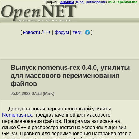
Профиль:
Аноним
(
вход
|
регистрация
)
неRU
opennet.me
[
новости
/
+++
|
форум
|
теги
|
]
Выпуск nomenus-rex 0.4.0, утилиты
для массового переименования
файлов
05.04.2022 07:33 (MSK)
Доступна новая версия консольной утилиты
Nomenus-rex
, предназначенной для массового
переименования файлов. Программа написана на
языке C++ и распространяется на условиях лицензии
GPLv3. Правила для переименования настраиваются с