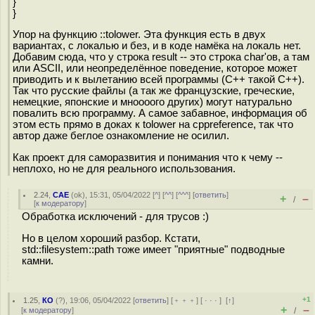
}
}
Упор на функцию ::tolower. Эта функция есть в двух
вариантах, с локалью и без, и в коде намёка на локаль нет.
Добавим сюда, что у строка result -- это строка char'ов, а там
или ASCII, или неопределённое поведение, которое может
приводить и к вылетанию всей программы (C++ такой C++).
Так что русские файлы (а так же французские, греческие,
немецкие, японские и мноооого других) могут натурально
повалить всю программу. А самое забавное, информация об
этом есть прямо в доках к tolower на cppreference, так что
автор даже беглое ознакомление не осилил.
Как проект для саморазвития и понимания что к чему --
неплохо, но не для реального использования.
2.24
,
CAE
(
ok
), 15:31, 05/04/2022 [
^
] [
^^
] [
^^^
] [
ответить
]
+
–
/
[
к модератору
]
Обработка исключений - для трусов :)
Но в целом хороший разбор. Кстати,
std::filesystem::path тоже имеет "приятные" подводные
камни.
+1
1.25
,
КО
(
?
), 19:06, 05/04/2022 [
ответить
] [
﹢﹢﹢
] [
· · ·
]
[
↑
]
+
–
[
к модератору
]
/