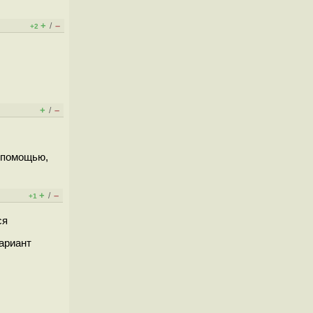
+
–
/
+2
+
–
/
ё помощью,
+
–
/
+1
ся
вариант