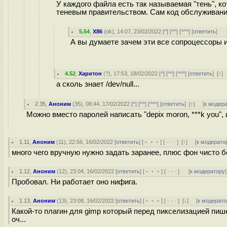
У каждого файла есть так называемая "тень", к
теневым правительством. Сам код обслуживания
5.54
,
X86
(
ok
), 14:07, 23/02/2022 [
^
] [
^^
] [
^^^
] [
ответить
]
А вы думаете зачем эти все сопроцессоры 
4.52
,
Харитон
(
?
), 17:53, 18/02/2022 [
^
] [
^^
] [
^^^
] [
ответить
]
[
↑
]
а сколь знает /dev/null...
2.35
,
Аноним
(
35
), 08:44, 17/02/2022 [
^
] [
^^
] [
^^^
] [
ответить
]
[
↑
] [
к модер
Можно вместо паролей написать "depix moron, ***k you",
1.11
,
Аноним
(
11
), 22:56, 16/02/2022 [
ответить
] [
﹢﹢﹢
] [
· · ·
]
[
↑
] [
к модерато
много чего вручную нужно задать заранее, плюс фон чисто б
1.12
,
Аноним
(
12
), 23:04, 16/02/2022 [
ответить
] [
﹢﹢﹢
] [
· · ·
]
[
к модератору
]
Пробовал. Ни работает оно нифига.
1.13
,
Аноним
(
13
), 23:08, 16/02/2022 [
ответить
] [
﹢﹢﹢
] [
· · ·
]
[
↓
] [
к модерато
Какой-то плагин для gimp который перед пикселизацией пиш
оч...