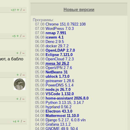
Новые версии
+
–
/
+27
Программы:
07.08
Chrome 151.0.7922.108
07.08
WordPress 7.0.3
07.08
nmap 7.991
+
–
/
+5
06.08
icewm 4.1
06.08
Deno 2.9.5
06.08
docker 29.7.2
06.08
OpenLDAP 2.7.0
+
–
/
06.08
Eclipse 7.121.0
ют, а бaбло
06.08
OpenCloud 7.2.3
06.08
mesa 3d 26.2
05.08
OpenVPN 2.7.6
05.08
NetBeans 31
+
–
/
05.08
ublock 1.73.0
05.08
gstreamer 1.28.6
05.08
PowerDNS 5.1.4
05.08
node.js 26.7.0
05.08
VSCode 1.132.0
05.08
home-assistant 2026.8.0
+
–
/
05.08
Python 3.13.15, 3.14.7
05.08
hyprland 0.56.2
04.08
Electron 43.3.0
04.08
Mattermost 11.10.0
04.08
Django 5.2.17, 6.0.8
vln
+
–
/
+4
04.08
Grafana 13.1.2
04.08
GNOME 49.9, 50.4