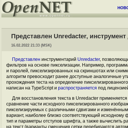
НОВ
Представлен Unredacter, инструмент
16.02.2022 21:33 (MSK)
Представлен
инструментарий
Unredacter
, позволяющи
фильтров на основе пикселизации. Например, програм
и паролей, пикселизированных на скриншотах или снимк
алгоритм превосходит ранее доступные аналогичные ути
прохождения теста на определение пиксилизированного
написан на TypeScript и
распространяется
под лицензие
Для восстановления текста в Unredacter применяется
сравнение части исходного пикселизированного изобра
пикселизируемых с различными сдвигами и изменёнными
вариант, наиболее близко соответствующий исходному ф
тип и параметры отступов шрифта, а также вычислить р
на текст (варианты смещения сетки перебираются автом