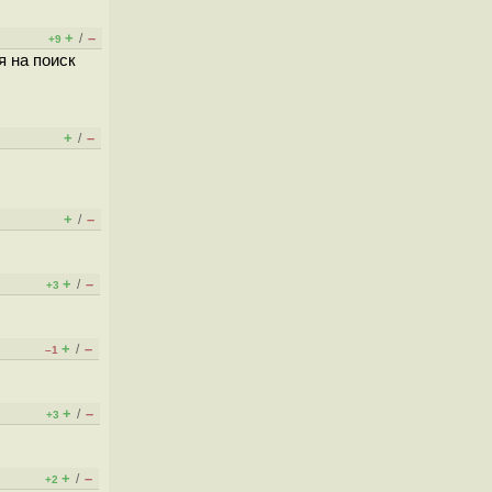
+
–
/
+9
я на поиск
+
–
/
+
–
/
+
–
/
+3
+
–
/
–1
+
–
/
+3
+
–
/
+2