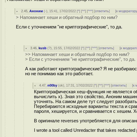
2.45
,
Аноним
(
-
), 15:41, 17/02/2022 [
^
] [
^^
] [
^^^
] [
ответить
]
[
к модератор
> Напоминает хеши и обратный подбор по ним?
Если с уточнением "не криптографические", то да.
3.46
,
kusb
(
?
), 15:55, 17/02/2022 [
^
] [
^^
] [
^^^
] [
ответить
]
[
к модерат
>> Напоминает хеши и обратный подбор по ним?
> Если с уточнением "не криптографические", то да.
А как работают криптографические? Я не разбираюсь
но не понимаю как это работает.
4.47
,
n00by
(
ok
), 17:31, 17/02/2022 [
^
] [
^^
] [
^^^
] [
ответить
]
[
к 
Криптографическая хеш-функция не является обр
вычислить x). Зная это свойство, Аноним машин
уточнять. На самом деле тут следует разобрать
Перебираются исходные варианты текста и сравн
пароля, хешируется, и сравнивается с хешем. 
В оригинале reverses употребляется для описан
I wrote a tool called Unredacter that takes redacted 