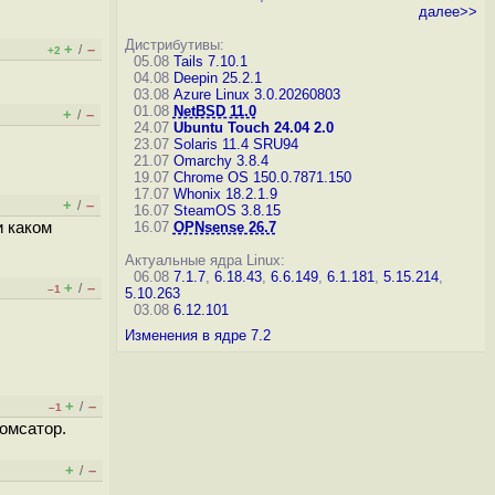
далее>>
Дистрибутивы:
+
–
/
+2
05.08
Tails 7.10.1
04.08
Deepin 25.2.1
03.08
Azure Linux 3.0.20260803
01.08
NetBSD 11.0
+
–
/
24.07
Ubuntu Touch 24.04 2.0
23.07
Solaris 11.4 SRU94
21.07
Omarchy 3.8.4
19.07
Chrome OS 150.0.7871.150
17.07
Whonix 18.2.1.9
+
–
/
16.07
SteamOS 3.8.15
и каком
16.07
OPNsense 26.7
Актуальные ядра Linux:
06.08
7.1.7
,
6.18.43
,
6.6.149
,
6.1.181
,
5.15.214
,
+
–
/
–1
5.10.263
03.08
6.12.101
Изменения в ядре 7.2
+
–
/
–1
ромсатор.
+
–
/