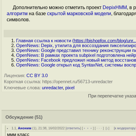
Дополнительно можно отметить проект
DepixHMM
, в
алгоритм
на базе
скрытой марковской модели
, благодар
символов.
Главная ссылка к новости (
https://bishopfox.com/blog/unr..
OpenNews: Depix, утилита для воссоздания пикселизир
OpenNews: Google представил технику реконструкции 
OpenNews: В рамках проекта subpixel подготовлена ней
OpenNews: Facebook предложил новый метод восстано
OpenNews: Google открыл код SyntaxNet, системы воспр
Лицензия:
CC BY 3.0
Короткая ссылка: https://opennet.ru/56713-unredacter
Ключевые слова:
unredacter
,
pixel
При перепечатке указа
Обсуждение
(51)
1.1
,
Аноним
(
1
), 21:38, 16/02/2022 [
ответить
] [
﹢﹢﹢
] [
· · ·
]
[
↓
] [
к модератору
ммм класс