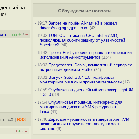
ведённый на
Обсуждаемые новости
ния
-
19:17
Запрет на приём AI-патчей в раздел
drivers/staging ядра Linux
(43)
+
–
вить
/
+14
-
19:02
TONTOU - атака на CPU Intel и AMD,
позволяющая обойти защиту от уязвимостей
Spectre v2
(50)
-
18:42
Проект Rust утвердил правила в отношении
использования AI-инструментов
(134)
-
18:03
Представлен Denial, композитный сервер со
встроенным движком Flutter
(24)
-
18:01
Выпуск Gotcha 0.4.10, платформы
мониторинга ошибок и производительности
(12)
-
17:59
Опубликован дисплейный менеджер LightDM
1.33.0
(30)
-
17:54
Опубликован mount-tui, интерфейс для
монтирования дисков и SMB-ресурсов в
Linux
(41)
-
17:46
Zapscape - уязвимость в гипервизоре KVM,
ть всё
|
RSS
позволяющая получить root-доступ к хост-
системе
(9)
+
–
/
–3