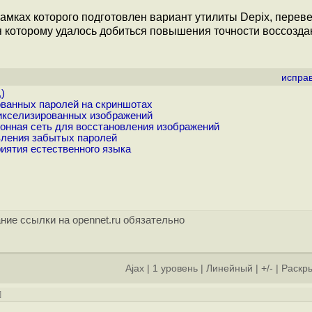
 рамках которого подготовлен вариант утилиты Depix, пере
я которому удалось добиться повышения точности воссозда
испра
.
)
ованных паролей на скриншотах
пикселизированных изображений
ронная сеть для восстановления изображений
вления забытых паролей
иятия естественного языка
ние ссылки на opennet.ru обязательно
Ajax
|
1 уровень
|
Линейный
|
+/-
|
Раскры
]