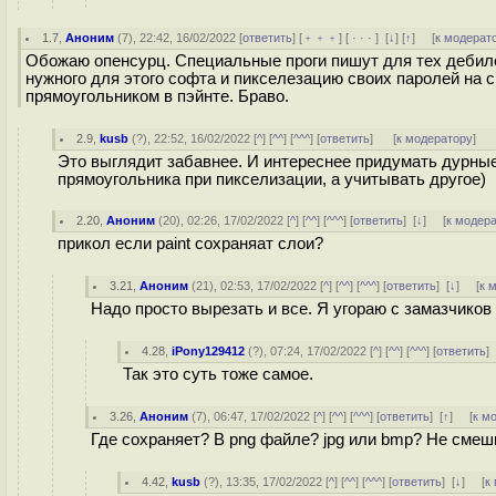
1.7
,
Аноним
(
7
), 22:42, 16/02/2022 [
ответить
] [
﹢﹢﹢
] [
· · ·
]
[
↓
] [
↑
] [
к модерат
Обожаю опенсурц. Специальные проги пишут для тех дебилов
нужного для этого софта и пикселезацию своих паролей на с
прямоугольником в пэйнте. Браво.
2.9
,
kusb
(
?
), 22:52, 16/02/2022 [
^
] [
^^
] [
^^^
] [
ответить
]
[
к модератору
]
Это выглядит забавнее. И интереснее придумать дурны
прямоугольника при пикселизации, а учитывать другое)
2.20
,
Аноним
(
20
), 02:26, 17/02/2022 [
^
] [
^^
] [
^^^
] [
ответить
]
[
↓
] [
к модер
прикол если paint сохраняат слои?
3.21
,
Аноним
(
21
), 02:53, 17/02/2022 [
^
] [
^^
] [
^^^
] [
ответить
]
[
↓
] [
к 
Надо просто вырезать и все. Я угораю с замазчиков
4.28
,
iPony129412
(
?
), 07:24, 17/02/2022 [
^
] [
^^
] [
^^^
] [
ответить
Так это суть тоже самое.
3.26
,
Аноним
(
7
), 06:47, 17/02/2022 [
^
] [
^^
] [
^^^
] [
ответить
]
[
↑
] [
к м
Где сохраняет? В png файле? jpg или bmp? Не смеши
4.42
,
kusb
(
?
), 13:35, 17/02/2022 [
^
] [
^^
] [
^^^
] [
ответить
]
[
↓
] [
к