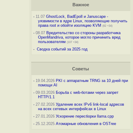
Важное
-
11.07
GhostLock, BadEpoll и Januscape -
уязвимости в ядре Linux, позволяющие получить
права root и обойти изоляцию KVM
(82 +34)
-
08.07
Вредительство со стороны разработчика
OpenMandriva, которое могло причинить вред
пользователям
(107 +34)
-
Сводка событий за 2025 год
Советы
-
19.04.2026
PKI с аппаратным TRNG за 10 дней при
помощи AI
-
09.03.2026
Борьба с web-ботами через запрет
HTTP/1.1
-
27.02.2026
Удаление всех IPv6 link-local адресов
на всех сетевых интерфейсах в Linux
-
27.01.2026
Ускорение пересборки llama.cpp
-
25.12.2025
Атомарные обновления в OSTree