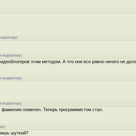
модератору
]
к модератору
]
идеоблогеров этим методом. А что они все равно ничего не дела
[
к модератору
]
к модератору
]
, фамилию поменял. Теперь программистом стал.
ору
]
 лишь шуткой?