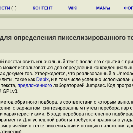
ОСТИ
(
+
)
КОНТЕНТ
WIKI
MAN'ы
ФО
 для определения пикселизированного т
й восстановить изначальный текст, после его скрытия с п
ма может использоваться для определения конфиденциальн
ах документов. Утверждается, что реализованный в Unredac
литы, такие как
Depix
, и в том числе успешно использован 
 текста,
предложенного
лабораторией Jumpsec. Код прогр
й GPLv3.
 метод обратного подбора, в соответствии с которым выпол
жения с вариантом, синтезированным путём перебора пар 
 характеристиками. В ходе перебора постепенно подбира
рагменту. Для успешной работы требуется правильно угада
азмер ячейки в сетке пикселизации и позицию наложения да
атически).