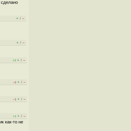
о сделано
+
–
/
+
–
/
+
–
/
+3
+
–
/
–2
+
–
/
–1
+
–
/
+1
к как-то не