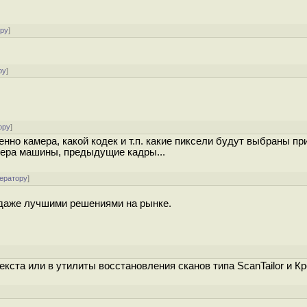
ору
]
ру
]
ору
]
енно камера, какой кодек и т.п. какие пиксели будут выбраны пр
ера машины, предыдущие кадры...
ератору
]
 даже лучшими решениями на рынке.
кста или в утилиты восстановления сканов типа ScanTailor и К