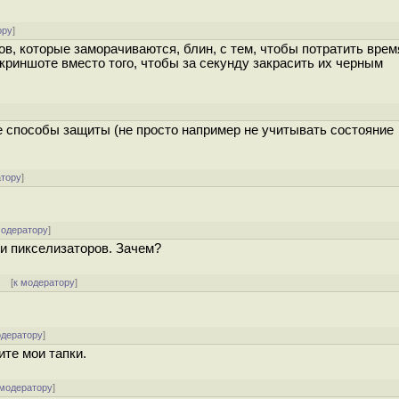
ору
]
, которые заморачиваются, блин, с тем, чтобы потратить врем
криншоте вместо того, чтобы за секунду закрасить их черным
е способы защиты (не просто например не учитывать состояние
атору
]
модератору
]
 и пикселизаторов. Зачем?
]
[
к модератору
]
одератору
]
те мои тапки.
 модератору
]