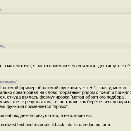
у
]
ору
]
 в математике, я часто понимаю чего они хотят достигнуть с е
модератору
]
атимой (пример обратимой функции: y = x + 1; зная y, можно
ально среагировал на слово "обратный" рядом с "хеш" и принял
ся, откуда взялась формулировка "метод обратного подбора".
иваются с результатом, точно так же как берётся из словаря 
Хеш функция применяется "прямо".
ие наблюдаемого результата, а не алгоритма:
pixelized text and reverses it back into its unredacted form.