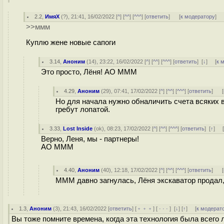
2.2
,
ИмяХ
(
?
), 21:41, 16/02/2022 [
^
] [
^^
] [
^^^
] [
ответить
]
[
к модератору
]
>>ммм
Куплю жене новые сапоги
3.14
,
Аноним
(
14
), 23:22, 16/02/2022 [
^
] [
^^
] [
^^^
] [
ответить
]
[
↓
] [
к 
Это просто, Лёня! АО МММ
4.29
,
Аноним
(
29
), 07:41, 17/02/2022 [
^
] [
^^
] [
^^^
] [
ответить
]
[
Но для начала нужно обналичить счета всяких в
гребyт лопатой.
3.33
,
Lost Inside
(
ok
), 08:23, 17/02/2022 [
^
] [
^^
] [
^^^
] [
ответить
]
[
↑
] 
Верно, Леня, мы - партнеры!
АО МММ
4.40
,
Аноним
(
40
), 12:18, 17/02/2022 [
^
] [
^^
] [
^^^
] [
ответить
]
[
МММ давно загнулась, Лёня экскаватор продал
1.3
,
Аноним
(
3
), 21:43, 16/02/2022 [
ответить
] [
﹢﹢﹢
] [
· · ·
]
[
↓
] [
↑
] [
к модерат
Вы тоже помните времена, когда эта технология была всего