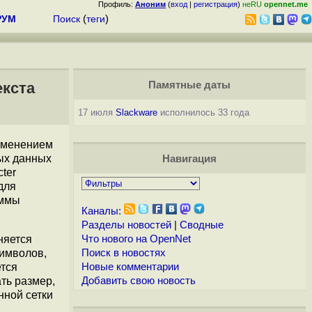
Профиль:
Аноним
(
вход
|
регистрация
)
неRU
opennet.me
РУМ
Поиск
(
теги
)
екста
Памятные даты
17 июля
Slackware
исполнилось 33 года
рименением
ых данных
Навигация
ter
для
аммы
Каналы:
Разделы новостей
|
Сводные
няется
Что нового на OpenNet
символов,
Поиск в новостях
ется
Новые комментарии
ть размер,
Добавить свою новость
нной сетки