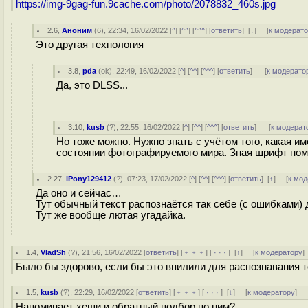
https://img-9gag-fun.9cache.com/photo/2078832_460s.jpg
2.6
,
Аноним
(
6
), 22:34, 16/02/2022 [
^
] [
^^
] [
^^^
] [
ответить
]
[
↓
] [
к модерат
Это другая технология
3.8
,
pda
(
ok
), 22:49, 16/02/2022 [
^
] [
^^
] [
^^^
] [
ответить
]
[
к модерато
Да, это DLSS...
3.10
,
kusb
(
?
), 22:55, 16/02/2022 [
^
] [
^^
] [
^^^
] [
ответить
]
[
к модерат
Но тоже можно. Нужно знать с учётом того, какая им
состоянии фотографируемого мира. Зная шрифт ном
2.27
,
iPony129412
(
?
), 07:23, 17/02/2022 [
^
] [
^^
] [
^^^
] [
ответить
]
[
↑
] [
к мод
Да оно и сейчас…
Тут обычный текст распознаётся так себе (с ошибками)
Тут же вообще лютая угадайка.
1.4
,
VladSh
(
?
), 21:56, 16/02/2022 [
ответить
] [
﹢﹢﹢
] [
· · ·
]
[
↑
] [
к модератору
]
Было бы здорово, если бы это впилили для распознавания те
1.5
,
kusb
(
?
), 22:29, 16/02/2022 [
ответить
] [
﹢﹢﹢
] [
· · ·
]
[
↓
] [
к модератору
]
Напоминает хеши и обратный подбор по ним?