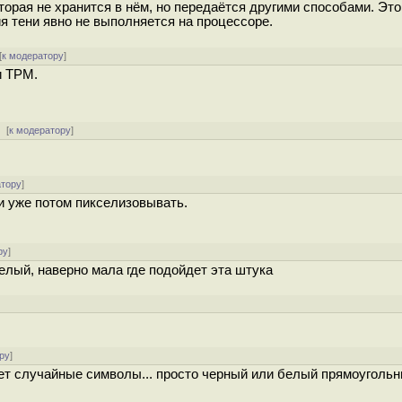
оторая не хранится в нём, но передаётся другими способами. Эт
 тени явно не выполняется на процессоре.
[
к модератору
]
и TPM.
 [
к модератору
]
атору
]
 и уже потом пикселизовывать.
ру
]
елый, наверно мала где подойдет эта штука
ру
]
ет случайные символы... просто черный или белый прямоугольни