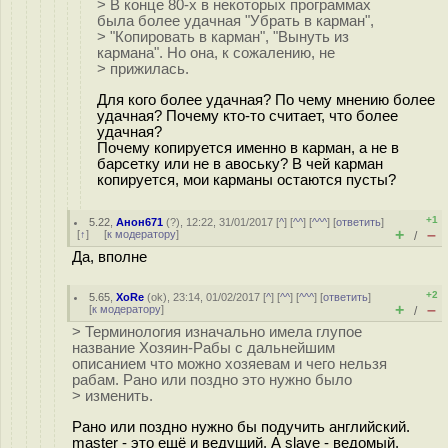
> В конце 80-х в некоторых программах
была более удачная "Убрать в карман",
> "Копировать в карман", "Вынуть из
кармана". Но она, к сожалению, не
> прижилась.
Для кого более удачная? По чему мнению более
удачная? Почему кто-то считает, что более
удачная?
Почему копируется именно в карман, а не в
барсетку или не в авоську? В чей карман
копируется, мои карманы остаются пусты?
+1
5.22
,
Анон671
(
?
), 12:22, 31/01/2017 [
^
] [
^^
] [
^^^
] [
ответить
]
+
–
[
↑
] [
к модератору
]
/
Да, вполне
+2
5.65
,
XoRe
(
ok
), 23:14, 01/02/2017 [
^
] [
^^
] [
^^^
] [
ответить
]
+
–
[
к модератору
]
/
> Терминология изначально имела глупое
название Хозяин-Рабы с дальнейшим
описанием что можно хозяевам и чего нельзя
рабам. Рано или поздно это нужно было
> изменить.
Рано или поздно нужно бы подучить английский.
master - это ещё и ведущий. А slave - ведомый.