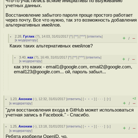
Что-то участились всякие инициативы по выуживанию
учетных данных.
Восстановление забытого пароля проще простого работает
через почту. Все что нужно, так это возможность добавления
альтернативных имейлов.
2.28
,
Гуглик
(
?
), 14:03, 31/01/2017 [
^
] [
^^
] [
^^^
] [
ответить
]
+
–
/
[
к модератору
]
Каких таких альтернативных емейлов?
3.40
,
нах
(
?
), 16:49, 31/01/2017 [
^
] [
^^
] [
^^^
] [
ответить
]
+
–
/
[
к модератору
]
как это каких - email1@google.com, email2@google.com,
email123@google.com... ой, пароль забыл...
+2
1.23
,
Аноним
(
-
), 12:32, 31/01/2017 [
ответить
] [
﹢﹢﹢
] [
· · ·
]
[
↑
]
+
–
[
к модератору
]
/
"для восстановления входа в GitHub может использоваться
учетная запись в Facebook." - Спасибо.
1.25
,
Аноним
(
-
), 13:18, 31/01/2017 [
ответить
] [
﹢﹢﹢
] [
· · ·
]
[
↓
]
+
–
/
[
к модератору
]
Ребята изобрели OpenID, чо.