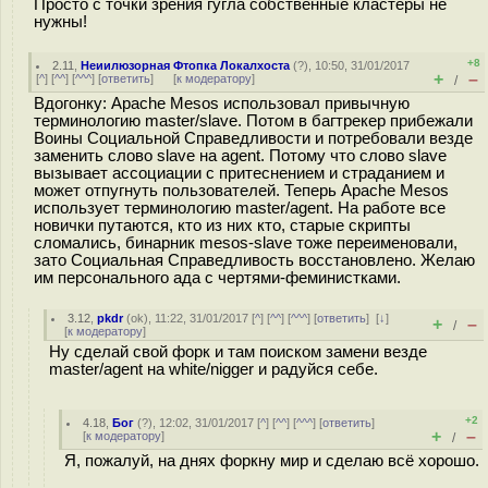
Просто с точки зрения гугла собственные кластеры не
нужны!
+8
2.11
,
Неиилюзорная Фтопка Локалхоста
(
?
), 10:50, 31/01/2017
+
–
[
^
] [
^^
] [
^^^
] [
ответить
]
[
к модератору
]
/
Вдогонку: Apache Mesos использовал привычную
терминологию master/slave. Потом в багтрекер прибежали
Воины Социальной Справедливости и потребовали везде
заменить слово slave на agent. Потому что слово slave
вызывает ассоциации с притеснением и страданием и
может отпугнуть пользователей. Теперь Apache Mesos
использует терминологию master/agent. На работе все
новички путаются, кто из них кто, старые скрипты
сломались, бинарник mesos-slave тоже переименовали,
зато Социальная Справедливость восстановлено. Желаю
им персонального ада с чертями-феминистками.
3.12
,
pkdr
(
ok
), 11:22, 31/01/2017 [
^
] [
^^
] [
^^^
] [
ответить
]
[
↓
]
+
–
/
[
к модератору
]
Ну сделай свой форк и там поиском замени везде
master/agent на white/nigger и радуйся себе.
+2
4.18
,
Бог
(
?
), 12:02, 31/01/2017 [
^
] [
^^
] [
^^^
] [
ответить
]
+
–
[
к модератору
]
/
Я, пожалуй, на днях форкну мир и сделаю всё хорошо.