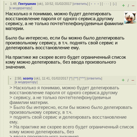
1.48
,
Гентушник
(
ok
), 10:52, 01/02/2017 [
ответить
] [
﹢﹢﹢
] [
· · ·
]
[
↓
]
+
–
/
[
к модератору
]
Насколько я понимаю, можно будет делегировать
восстановление пароля от одного сервиса другому
сервису, а не только почте/телефону/девичьи фамилии
материи.
Было бы интересно, если бы можно было делегировать
произвольному сервису, в т.ч. поднять свой сервис и
делегировать восстановление ему.
На практике же скорее всего будет ограниченный список
кому можно делегировать, без ввода произвольного
значения.
2.50
,
scorry
(
ok
), 11:41, 01/02/2017 [
^
] [
^^
] [
^^^
] [
ответить
]
+
–
/
[
к модератору
]
> Насколько я понимаю, можно будет делегировать
восстановление пароля от одного сервиса другому
> сервису, а не только почте/телефону/девичьи
фамилии материи.
> Было бы интересно, если бы можно было делегировать
произвольному сервису, в т.ч.
> поднять свой сервис и делегировать восстановление
ему.
> На практике же скорее всего будет ограниченный список
кому можно делегировать, без
> ввода произвольного значения.