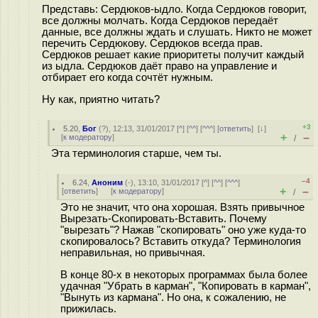
Представь: Сердюков-ыдло. Когда Сердюков говорит,
все должны молчать. Когда Сердюков передаёт
данные, все должны ждать и слушать. Никто не может
перечить Сердюкову. Сердюков всегда прав.
Сердюков решает какие приоритеты получит каждый
из ыдла. Сердюков даёт право на управление и
отбирает его когда сочтёт нужным.
Ну как, приятно читать?
+3
5.20
,
Бог
(
?
), 12:13, 31/01/2017 [
^
] [
^^
] [
^^^
] [
ответить
]
[
↓
]
+
–
[
к модератору
]
/
Эта терминология старше, чем ты.
–4
6.24
,
Аноним
(
-
), 13:10, 31/01/2017 [
^
] [
^^
] [
^^^
]
+
–
[
ответить
]
[
к модератору
]
/
Это не значит, что она хорошая. Взять привычное
Вырезать-Скопировать-Вставить. Почему
"вырезать"? Нажав "скопировать" оно уже куда-то
скопировалось? Вставить откуда? Терминология
неправильная, но привычная.
В конце 80-х в некоторых программах была более
удачная "Убрать в карман", "Копировать в карман",
"Вынуть из кармана". Но она, к сожалению, не
прижилась.