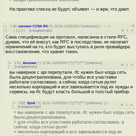
На практике списка не будет, объявят — и жри, что дают.
–1
1.49
,
zanswer CCNA RS
(
?
), 10:56, 01/02/2017 [
ответить
] [
﹢﹢﹢
]
+
–
[
· · ·
]
[
↓
] [
↑
] [
к модератору
]
/
Сама спецификация на протокол, написанна в стиле RFC,
думаю, что её внесут, как RFC в последствии, не налагает
ограничений на то, кто будет выступать в роли провайдера
восстановления, что хранит токен.
2.51
,
Аноним
(
-
), 11:56, 01/02/2017 [
^
] [
^^
] [
^^^
] [
ответить
]
+
–
/
[
к модератору
]
вы наверное с api перепутали. rfc нужен был когда сеть
была децентрализована, для чтобы все участники
работали согласовано. а сейчас когда сетью рулят
несколько корпораций и все завязывается под их нужды и
сервисы, на rfc будут класть большой и толстый прибор.
3.52
,
SysA
(
?
), 12:10, 01/02/2017 [
^
] [
^^
] [
^^^
] [
ответить
]
[
↓
]
+
–
/
[
к модератору
]
> вы наверное с api перепутали. rfc нужен был когда сеть
была децентрализована,
> для чтобы все участники работали согласовано. а
сейчас когда сетью рулят
> несколько корпораций и все завязывается под их