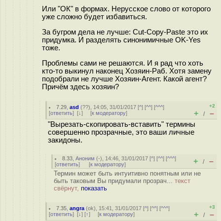
Или "ОК" в формах. Нерусское слово от которого
уже сложно будет избавиться.
За бугром дела не лучше: Cut-Copy-Paste это их
придумка. И разделять синонимичные OK-Yes
тоже.
Проблемы сами не решаются. И я рад что хоть
кто-то выкинул наконец Хозяин-Раб. Хотя замену
подобрали не лучше Хозяин-Агент. Какой агент?
Причём здесь хозяин?
+2
7.29
,
asd
(
??
), 14:05, 31/01/2017 [
^
] [
^^
] [
^^^
]
+
–
[
ответить
]
[
↓
] [
к модератору
]
/
"Вырезать-скопировать-вставить" термины
совершенно прозрачные, это ваши личные
закидоны.
8.33
,
Аноним
(
-
), 14:46, 31/01/2017 [
^
] [
^^
] [
^^^
]
+
–
/
[
ответить
]
[
к модератору
]
Термин может быть интуитивно понятным или не
быть таковым Вы придумали прозрач...
текст
свёрнут,
показать
+3
7.35
,
angra
(
ok
), 15:41, 31/01/2017 [
^
] [
^^
] [
^^^
]
+
–
[
ответить
]
[
↓
] [
↑
] [
к модератору
]
/