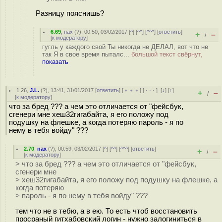
Разницу пояснишь?
6.69
,
нах
(
?
), 00:50, 03/02/2017 [
^
] [
^^
] [
^^^
] [
ответить
]
+
–
/
[
к модератору
]
гугль у каждого свой Ты никогда не ДЕЛАЛ, вот что не
так Я в свое время пыталс...
большой текст свёрнут,
показать
1.26
,
J.L.
(
?
), 13:41, 31/01/2017 [
ответить
] [
﹢﹢﹢
] [
· · ·
]
[
↓
] [
↑
]
+
–
/
[
к модератору
]
что за бред ??? а чем это отличается от "фейсбук,
сгенери мне хеш32гигабайта, я его положу под
подушку на флешке, а когда потеряю пароль - я по
нему в тебя войду" ???
2.70
,
нах
(
?
), 00:59, 03/02/2017 [
^
] [
^^
] [
^^^
] [
ответить
]
+
–
/
[
к модератору
]
> что за бред ??? а чем это отличается от "фейсбук,
сгенери мне
> хеш32гигабайта, я его положу под подушку на флешке, а
когда потеряю
> пароль - я по нему в тебя войду" ???
тем что не в тебю, а в ею. То есть чтоб восстановить
просраный гитхабовский логин - нужно залогиниться в