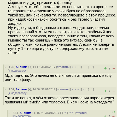
мордокнигу _и_ применить флэшку.
А минус- что тебе предлагается поверить, что в процессе
генерации этой флэшки у факинбука не образовалось
такой же, или эквивалента, позволяющего в этом процессе,
при надобности какой, обойтись и без твоего участия
заодно.
Ну и до кучи, в бездонные закрома мордокниги, помимо
прочих знаний что ты ел на завтрак и каков любимый цвет
твоих презервативов, попадет знание о том, ключи от чего
именно ты так хранишь - пока это гитхаб, хрен бы, в
общем, с ним, но все равно неприятно. А если не поверить
пункту 1 - то еще и доступ к содержимому того, что там
лежит.
1.30
,
Аноним
(
-
), 14:17, 31/01/2017 [
ответить
] [
﹢﹢﹢
] [
· · ·
]
[
↑
]
+
–
/
[
к модератору
]
Мда, идиоты. Это ничем не отличается от привязки к мылу
или телефону.
1.31
,
Аноним
(
-
), 14:36, 31/01/2017 [
ответить
] [
﹢﹢﹢
] [
· · ·
]
[
↓
]
+
–
/
[
к модератору
]
Так и не понял, в чём отличие восстановления пароля через
привязанный эмейл или телефон. В чём новизна метода-то?
+3
2.34
,
Аноним
(
-
), 15:24, 31/01/2017 [
^
] [
^^
] [
^^^
] [
ответить
]
+
–
[
к модератору
]
/