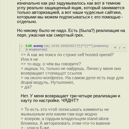
изначально как раз задумывалось как вот в темном
углу реально защищенный ящик, который занимается
только авторизацией, а вот наши чудесные сайтики,
которыми мы можем подписываться с его помощью -
отдельно.
Но никому было не надо. Есть (была?) реализация на
перл, ужасная как смертный грех.
5.68
,
scorry
(
ok
), 14:54, 02/02/2017 [
^
] [
^^
] [
^^^
] [
ответить
]
+
–
/
[
к модератору
]
>> А как же поиск по строке self hosted openid?
Или я не
>> то ищу, о чём вы говорите?
> ищешь то, только не найдешь. Лично у меня оно
возвращает стопиццот ссылок
> на около-wordpress. На самом деле есть еще для
drupal модуль. Нутыпонял,
> да?
Нет. У меня возвращает три-четыре реализации и
хауту по настройке. ЧЯДНТ?
> То есть это чтоб пописывать комменты не
жыжышным или каким-там еще модно
> юзером, а гордым владельцем stand-alone
бложека. А авторизовать этим что-то важное
> - упаси Б-же.