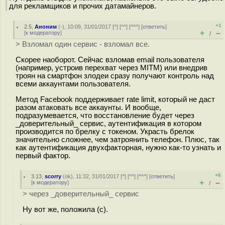
для рекламщиков и прочих датамайнеров.
+1
2.5
,
Аноним
(
-
), 10:09, 31/01/2017 [
^
] [
^^
] [
^^^
] [
ответить
]
+
–
[
к модератору
]
/
> Взломал один сервис - взломал все.
Скорее наоборот. Сейчас взломав email пользователя
(например, устроив перехват через MITM) или внедрив
троян на смартфон злодеи сразу получают контроль над
всеми аккаунтами пользователя.
Метод Facebook поддерживает rate limit, который не даст
разом атаковать все аккаунты. И вообще,
подразумевается, что восстановление будет через
_доверительный_ сервис, аутентификация в котором
производится по брелку с токеном. Украсть брелок
значительно сложнее, чем затроянить телефон. Плюс, так
как аутентификация двухфакторная, нужно как-то узнать и
первый фактор.
+6
3.13
,
scorry
(
ok
), 11:32, 31/01/2017 [
^
] [
^^
] [
^^^
] [
ответить
]
+
–
[
к модератору
]
/
> через _доверительный_ сервис
Ну вот же, положила (с).