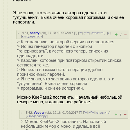
Я не знаю, что заставило авторов сделать эти
"улучшения". Была очень хорошая программа, и они её
испортили.
4.61
,
scorry
(
ok
), 17:10, 01/02/2017 [
^
] [
^^
] [
^^^
] [
ответить
]
[
↓
]
+
–
/
[
к модератору
]
> К сожалению, во второй версии он испортился.
> Исчез генератор паролей с кнопкой
"генерировать", вместо него теперь список из
одиннадцати
> паролей, которые при повторном открытии списка
остаются те же.
> Исчезла возможность генерации удобно
произносимых паролей.
> Я не знаю, что заставило авторов сделать эти
"улучшения". Была очень хорошая
> программа, и они её испортили.
Можно KeePass2 поставить. Начальный небольшой
гемор с моно, и дальше всё работает.
5.62
,
Vcoder
(
ok
), 19:16, 01/02/2017 [
^
] [
^^
] [
^^^
] [
ответить
]
+
–
/
[
к модератору
]
> Можно KeePass2 поставить. Начальный
небольшой гемор с моно, и дальше всё