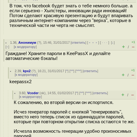
В том, что facebook будет знать о тебе немного больше. а
если серьезно - Хыпстеры, инновации ради инноваций!
Потом сделают красивую презентацию и будут впаривать
различным интернет-компаниям через "верха", которые в
технической части ни черта не смыслят.
+1
1.36
,
Анонимум
(
?
), 15:46, 31/01/2017 [
ответить
] [
﹢﹢﹢
] [
· · ·
]
[
↓
]
+
–
[
↑
] [
к модератору
]
/
Граждане! Храните пароли в KeePassX и делайте
автоматические бэкапы!
+1
2.39
,
kpx2
(
?
), 16:21, 31/01/2017 [
^
] [
^^
] [
^^^
] [
ответить
]
+
–
[
к модератору
]
/
keepassx2
3.60
,
Vcoder
(
ok
), 14:55, 01/02/2017 [
^
] [
^^
] [
^^^
] [
ответить
]
+
–
/
[
к модератору
]
К сожалению, во второй версии он испортился.
Исчез генератор паролей с кнопкой "генерировать",
вместо него теперь список из одиннадцати паролей,
которые при повторном открытии списка остаются те же.
Исчезла возможность генерации удобно произносимых
паролей.