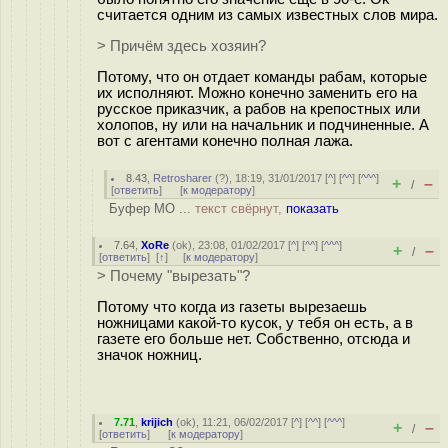
считается одним из самых известных слов мира.
> Причём здесь хозяин?
Потому, что он отдает команды рабам, которые
их исполняют. Можно конечно заменить его на
русское приказчик, а рабов на крепостных или
холопов, ну или на начальник и подчиненные. А
вот с агентами конечно полная лажа.
8.43
,
Retrosharer
(
?
), 18:19, 31/01/2017 [
^
] [
^^
] [
^^^
]
+
–
/
[
ответить
]
[
к модератору
]
Буфер МО ...
текст свёрнут,
показать
7.64
,
XoRe
(
ok
), 23:08, 01/02/2017 [
^
] [
^^
] [
^^^
]
+
–
/
[
ответить
]
[
↑
] [
к модератору
]
> Почему "вырезать"?
Потому что когда из газеты вырезаешь
ножницами какой-то кусок, у тебя он есть, а в
газете его больше нет. Собственно, отсюда и
значок ножниц.
7.71
,
krijich
(
ok
), 11:21, 06/02/2017 [
^
] [
^^
] [
^^^
]
+
–
/
[
ответить
]
[
к модератору
]