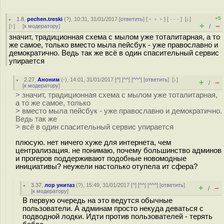
+5
1.8
,
pechen.treski
(
?
), 10:31, 31/01/2017 [
ответить
] [
﹢﹢﹢
] [
· · ·
]
[
↓
]
+
–
[
↑
] [
к модератору
]
/
значит, традиционная схема с мылом уже тоталитарная, а то
же самое, только вместо мыла пейсбук - уже православно и
демократично. Ведь так же всё в один спасительный сервис
упирается
2.27
,
Аноним
(
-
), 14:01, 31/01/2017 [
^
] [
^^
] [
^^^
] [
ответить
]
[
↓
]
+
–
/
[
к модератору
]
> значит, традиционная схема с мылом уже тоталитарная,
а то же самое, только
> вместо мыла пейсбук - уже православно и демократично.
Ведь так же
> всё в один спасительный сервис упирается
плюсую. нет ничего хуже для интернета, чем
централизация. не понимаю, почему большинство админов
и прогеров поддерживают подобные новомодные
инициативы? неужели настолько отупела ит сфера?
3.37
,
лор унитаз
(
?
), 15:49, 31/01/2017 [
^
] [
^^
] [
^^^
] [
ответить
]
+
–
/
[
к модератору
]
В первую очередь на это ведутся обычные
пользователи. А админам просто некуда деваться с
подводной лодки. Идти против пользователей - терять