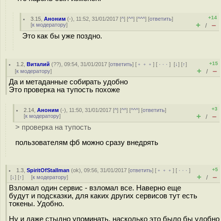
+14
3.15
,
Аноним
(
-
), 11:52, 31/01/2017 [
^
] [
^^
] [
^^^
] [
ответить
]
+
–
[
к модератору
]
/
Это как бы уже поздно.
+15
1.2
,
Виталий
(
??
), 09:54, 31/01/2017 [
ответить
] [
﹢﹢﹢
] [
· · ·
]
[
↓
] [
↑
]
+
–
[
к модератору
]
/
Да и метаданные собирать удобно
Это проверка на тупость похоже
+3
2.14
,
Аноним
(
-
), 11:50, 31/01/2017 [
^
] [
^^
] [
^^^
] [
ответить
]
+
–
[
к модератору
]
/
> проверка на тупость
пользователям фб можно сразу внедрять
+5
1.3
,
SpiritOfStallman
(
ok
), 09:56, 31/01/2017 [
ответить
] [
﹢﹢﹢
] [
· · ·
]
+
–
[
↓
] [
↑
] [
к модератору
]
/
Взломал один сервис - взломал все. Наверно еще
будут и подсказки, для каких других сервисов тут есть
токены. Удобно.
Ну и даже стыдно упоминать, насколько это было бы удобно