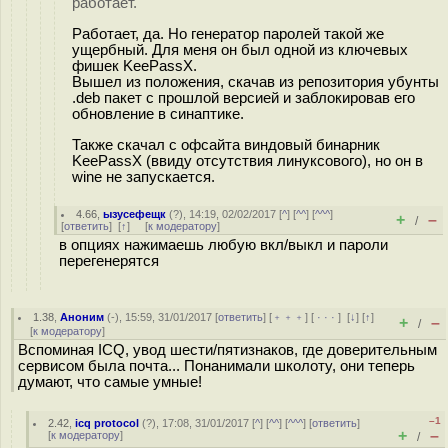
работает.
Работает, да. Но генератор паролей такой же
ущербный. Для меня он был одной из ключевых
фишек KeePassX.
Вышел из положения, скачав из репозитория убунты
.deb пакет с прошлой версией и заблокировав его
обновление в синаптике.
Также скачал с офсайта виндовый бинарник
KeePassX (ввиду отсутствия линуксового), но он в
wine не запускается.
4.66
,
ызусефещк
(
?
), 14:19, 02/02/2017 [
^
] [
^^
] [
^^^
]
+
–
/
[
ответить
]
[
↑
] [
к модератору
]
в опциях нажимаешь любую вкл/выкл и пароли
перегенерятся
1.38
,
Аноним
(
-
), 15:59, 31/01/2017 [
ответить
] [
﹢﹢﹢
] [
· · ·
]
[
↓
] [
↑
]
+
–
/
[
к модератору
]
Вспоминая ICQ, увод шести/пятизнаков, где доверительным
сервисом была почта... Понанимали школоту, они теперь
думают, что самые умные!
–1
2.42
,
icq protocol
(
?
), 17:08, 31/01/2017 [
^
] [
^^
] [
^^^
] [
ответить
]
+
–
[
к модератору
]
/