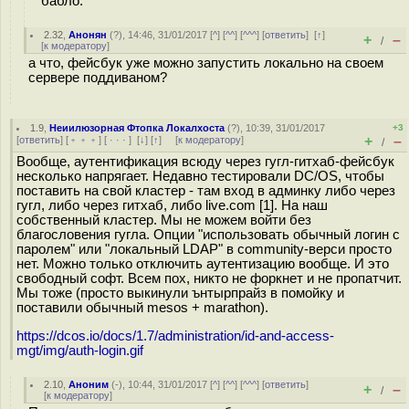
бабло.
2.32
,
Анонян
(
?
), 14:46, 31/01/2017 [
^
] [
^^
] [
^^^
] [
ответить
]
[
↑
]
+
–
/
[
к модератору
]
а что, фейсбук уже можно запустить локально на своем
сервере поддиваном?
1.9
,
Неиилюзорная Фтопка Локалхоста
(
?
), 10:39, 31/01/2017
+3
+
–
[
ответить
] [
﹢﹢﹢
] [
· · ·
]
[
↓
] [
↑
] [
к модератору
]
/
Вообще, аутентификация всюду через гугл-гитхаб-фейсбук
несколько напрягает. Недавно тестировали DC/OS, чтобы
поставить на свой кластер - там вход в админку либо через
гугл, либо через гитхаб, либо live.com [1]. На наш
собственный кластер. Мы не можем войти без
благословения гугла. Опции "использовать обычный логин с
паролем" или "локальный LDAP" в community-верси просто
нет. Можно только отключить аутентизацию вообще. И это
свободный софт. Всем пох, никто не форкнет и не пропатчит.
Мы тоже (просто выкинули ънтырпрайз в помойку и
поставили обычный mesos + marathon).
https://dcos.io/docs/1.7/administration/id-and-access-
mgt/img/auth-login.gif
2.10
,
Аноним
(
-
), 10:44, 31/01/2017 [
^
] [
^^
] [
^^^
] [
ответить
]
+
–
/
[
к модератору
]