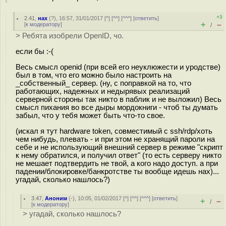
+3
2.41
,
нах
(
?
), 16:57, 31/01/2017 [
^
] [
^^
] [
^^^
] [
ответить
]
+
–
[
к модератору
]
/
> Ребята изобрели OpenID, чо.
если бы :-(
Весь смысл openid (при всей его неуклюжести и уродстве)
был в том, что его можно было настроить на
_собственный_ сервер. (ну, с поправкой на то, что
работающих, надежных и недырявых реализаций
серверной стороны так никто в паблик и не выложил) Весь
смысл пихания во все дыры мордокниги - чтоб ты думать
забыл, что у тебя может быть что-то свое.
(искал я тут hardware token, совместимый с ssh/rdp/хоть
чем нибудь, плевать - и при этом не хранящий пароли на
себе и не использующий внешний сервер в режиме "скрипт
к нему обратился, и получил ответ" (то есть серверу никто
не мешает подтвердить не твой, а кого надо доступ. а при
падении/блокировке/банкротстве ты вообще идешь нах)...
угадай, сколько нашлось?)
3.47
,
Аноним
(
-
), 10:05, 01/02/2017 [
^
] [
^^
] [
^^^
] [
ответить
]
+
–
/
[
к модератору
]
> угадай, сколько нашлось?