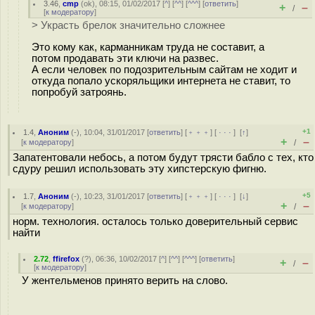
3.46
,
cmp
(
ok
), 08:15, 01/02/2017 [
^
] [
^^
] [
^^^
] [
ответить
]
+
–
/
[
к модератору
]
> Украсть брелок значительно сложнее
Это кому как, карманникам труда не составит, а
потом продавать эти ключи на развес.
А если человек по подозрительным сайтам не ходит и
откуда попало ускоряльщики интернета не ставит, то
попробуй затроянь.
+1
1.4
,
Аноним
(
-
), 10:04, 31/01/2017 [
ответить
] [
﹢﹢﹢
] [
· · ·
]
[
↑
]
+
–
[
к модератору
]
/
Запатентовали небось, а потом будут трясти бабло с тех, кто
сдуру решил использовать эту хипстерскую фигню.
+5
1.7
,
Аноним
(
-
), 10:23, 31/01/2017 [
ответить
] [
﹢﹢﹢
] [
· · ·
]
[
↓
]
+
–
[
к модератору
]
/
норм. технология. осталось только доверительный сервис
найти
2.72
,
ffirefox
(
?
), 06:36, 10/02/2017 [
^
] [
^^
] [
^^^
] [
ответить
]
+
–
/
[
к модератору
]
У жентельменов принято верить на слово.