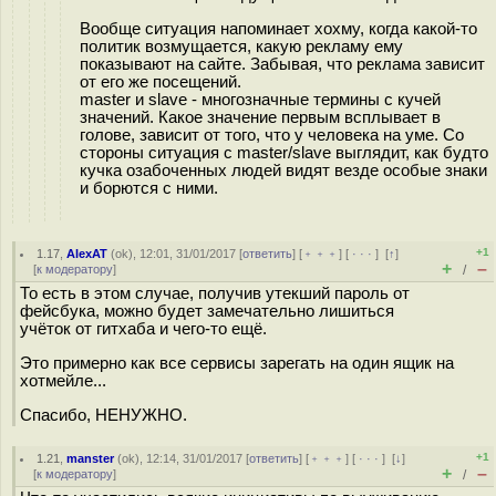
Вообще ситуация напоминает хохму, когда какой-то
политик возмущается, какую рекламу ему
показывают на сайте. Забывая, что реклама зависит
от его же посещений.
master и slave - многозначные термины с кучей
значений. Какое значение первым всплывает в
голове, зависит от того, что у человека на уме. Со
стороны ситуация с master/slave выглядит, как будто
кучка озабоченных людей видят везде особые знаки
и борются с ними.
+1
1.17
,
AlexAT
(
ok
), 12:01, 31/01/2017 [
ответить
] [
﹢﹢﹢
] [
· · ·
]
[
↑
]
+
–
[
к модератору
]
/
То есть в этом случае, получив утекший пароль от
фейсбука, можно будет замечательно лишиться
учёток от гитхаба и чего-то ещё.
Это примерно как все сервисы зарегать на один ящик на
хотмейле...
Спасибо, НЕНУЖНО.
+1
1.21
,
manster
(
ok
), 12:14, 31/01/2017 [
ответить
] [
﹢﹢﹢
] [
· · ·
]
[
↓
]
+
–
[
к модератору
]
/