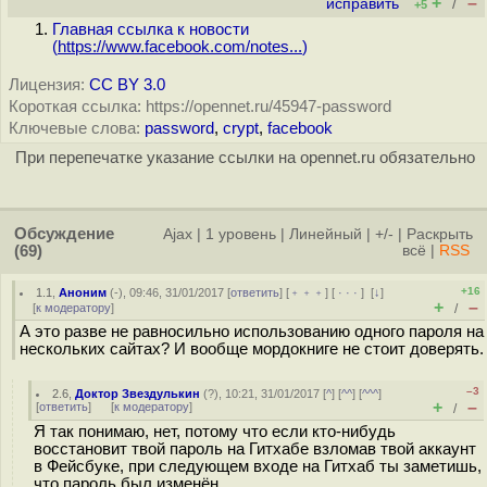
+
–
исправить
/
+5
Главная ссылка к новости
(
https://www.facebook.com/notes...
)
Лицензия:
CC BY 3.0
Короткая ссылка: https://opennet.ru/45947-password
Ключевые слова:
password
,
crypt
,
facebook
При перепечатке указание ссылки на opennet.ru обязательно
Обсуждение
Ajax
|
1 уровень
|
Линейный
|
+/-
|
Раскрыть
(69)
всё
|
RSS
+16
1.1
,
Аноним
(
-
), 09:46, 31/01/2017 [
ответить
] [
﹢﹢﹢
] [
· · ·
]
[
↓
]
+
–
[
к модератору
]
/
А это разве не равносильно использованию одного пароля на
нескольких сайтах? И вообще мордокниге не стоит доверять.
–3
2.6
,
Доктор Звездулькин
(
?
), 10:21, 31/01/2017 [
^
] [
^^
] [
^^^
]
+
–
[
ответить
]
[
к модератору
]
/
Я так понимаю, нет, потому что если кто-нибудь
восстановит твой пароль на Гитхабе взломав твой аккаунт
в Фейсбуке, при следующем входе на Гитхаб ты заметишь,
что пароль был изменён.