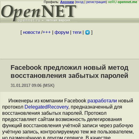
Профиль:
Аноним
(
вход
|
регистрация
)
неRU
opennet.me
[
новости
/
+++
|
форум
|
теги
|
]
Facebook предложил новый метод
восстановления забытых паролей
31.01.2017 09:06 (MSK)
Инженеры из компании Facebook
разработали
новый
протокол
DelegatedRecovery
, предназначенный для
восстановления забытых паролей. Протокол
предоставляет сайтам возможность делегирования
функций восстановления учётной записи через рабочую
учётную запись, контролируемую тем же пользователем,
но размещённую в другом сервисе. В качестве