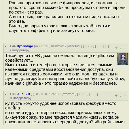
Раньше протокол аськи не фишровался, и с помощью
простого tcpdump можно было прослушать логин и пароль
по сети - это раз.
А во вторых, они хранились в открытом виде локально -
это два.
Было два варика украсть акк, ставить хаб в сети и
слушать траффик icq или закинуть торяна.
1.44
,
Ilya Indigo
(
ok
), 01:18, 01/02/2017 [
ответить
] [
﹢﹢﹢
] [
· · ·
]
[
↑
]
+
–
/
[
к модератору
]
Такой чуши от FB даже не ожидал... да ещё и github им
содействует...
Вместо мыла и телефона, которые являются самыми
надёжными средствами восстановления доступа, они
пытаются наврать хомячкам, что они, мол, ненадёжны и
лучше делегируйте нам право войти на любую вашу учётку,
начиная с github-а - это гораздо надёжнее и безопаснее.
1.45
,
Аноним
(
-
), 06:11, 01/02/2017 [
ответить
] [
﹢﹢﹢
] [
· · ·
]
+
–
/
[
к модератору
]
ну пусть кому-то удобнее использовать фесбук вместо
емейла
но если я вдруг потеряю несколько привязанных к нему
аккаунтов сразу, то мне придется часами ждать, когда он
соизволит восстановить очередной доступ? ибо рейт-лимит