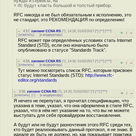
нужды и сервисы, на
> rfc будут класть большой и толстый прибор.
RFC никогда и не был обязательным к исполнению, это
не стандарт, это РЕКОМЕНДАЦИЯ по определению!
4.57
,
zanswer CCNA RS
(
?
), 14:26, 01/02/2017 [
^
] [
^^
] [
^^^
]
+
–
/
[
ответить
]
[
к модератору
]
RFC может при определённых условиях стать Internet
Standard (STD), если оно изначально было
опубликовано в статусе "Standards Track".
4.58
,
zanswer CCNA RS
(
?
), 14:30, 01/02/2017 [
^
] [
^^
] [
^^^
]
+
–
/
[
ответить
]
[
к модератору
]
Тут можно посмотреть список RFC, которым присвоен
статус Internet Standards (STD):
http://www.rfc-
editor.org/standards
3.56
,
zanswer CCNA RS
(
?
), 14:20, 01/02/2017 [
^
] [
^^
] [
^^^
]
+
–
/
[
ответить
]
[
↑
] [
к модератору
]
Я нечего не перепутал, я прочитал спецификацию, что
указана в теме, указал, что она оформлена в стиле RFC,
указал, что в нём нет указание на то, что вы не можете
выступать для себя провайдером восстановления.
А будут или не будут разночтения этого RFC среди тех,
кто будет реализовывать данный протокол, я не знаю. В
идеале их быть не должно, но, как показывает практика