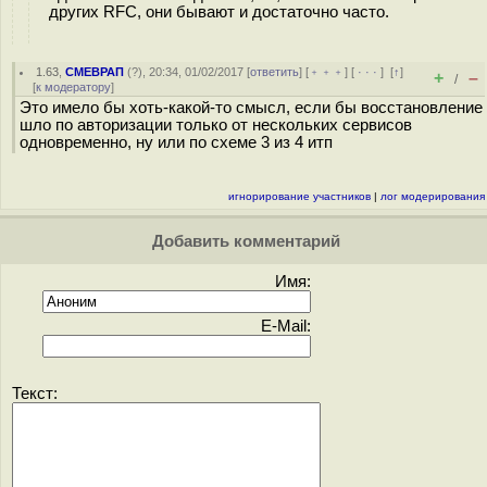
других RFC, они бывают и достаточно часто.
1.63
,
СМЕВРАП
(
?
), 20:34, 01/02/2017 [
ответить
] [
﹢﹢﹢
] [
· · ·
]
[
↑
]
+
–
/
[
к модератору
]
Это имело бы хоть-какой-то смысл, если бы восстановление
шло по авторизации только от нескольких сервисов
одновременно, ну или по схеме 3 из 4 итп
игнорирование участников
|
лог модерирования
Добавить комментарий
Имя:
E-Mail:
Текст: