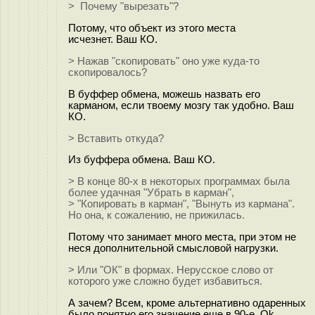
> Почему "вырезать"?
Потому, что объект из этого места
исчезнет. Ваш КО.
> Нажав "скопировать" оно уже куда-то
скопировалось?
В буффер обмена, можешь назвать его
карманом, если твоему мозгу так удобно. Ваш
КО.
> Вставить откуда?
Из буффера обмена. Ваш КО.
> В конце 80-х в некоторых программах была
более удачная "Убрать в карман",
> "Копировать в карман", "Вынуть из кармана".
Но она, к сожалению, не прижилась.
Потому что занимает много места, при этом не
неся дополнительной смысловой нагрузки.
> Или "ОК" в формах. Нерусское слово от
которого уже сложно будет избавиться.
А зачем? Всем, кроме альтернативно одаренных
было понятно его значение еще в 90-е. Оk