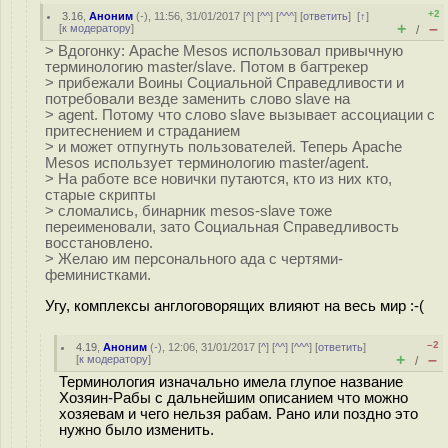
+2
3.16
,
Аноним
(
-
), 11:56, 31/01/2017 [
^
] [
^^
] [
^^^
] [
ответить
]
[
↑
]
+
–
[
к модератору
]
/
> Вдогонку: Apache Mesos использовал привычную
терминологию master/slave. Потом в багтрекер
> прибежали Воины Социальной Справедливости и
потребовали везде заменить слово slave на
> agent. Потому что слово slave вызывает ассоциации с
притеснением и страданием
> и может отпугнуть пользователей. Теперь Apache
Mesos использует терминологию master/agent.
> На работе все новички путаются, кто из них кто,
старые скрипты
> сломались, бинарник mesos-slave тоже
переименовали, зато Социальная Справедливость
восстановлено.
> Желаю им персонального ада с чертями-
феминистками.
Угу, комплексы англоговорящих влияют на весь мир :-(
–2
4.19
,
Аноним
(
-
), 12:06, 31/01/2017 [
^
] [
^^
] [
^^^
] [
ответить
]
+
–
[
к модератору
]
/
Терминология изначально имела глупое название
Хозяин-Рабы с дальнейшим описанием что можно
хозяевам и чего нельзя рабам. Рано или поздно это
нужно было изменить.