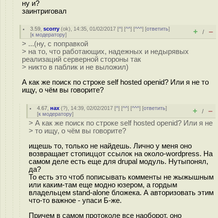
ну и?
заинтриговал
3.59
,
scorry
(
ok
), 14:35, 01/02/2017 [
^
] [
^^
] [
^^^
] [
ответить
]
+
–
/
[
к модератору
]
> ...(ну, с поправкой
> на то, что работающих, надежных и недырявых
реализаций серверной стороны так
> никто в паблик и не выложил)
А как же поиск по строке self hosted openid? Или я не то
ищу, о чём вы говорите?
4.67
,
нах
(
?
), 14:39, 02/02/2017 [
^
] [
^^
] [
^^^
] [
ответить
]
+
–
/
[
к модератору
]
> А как же поиск по строке self hosted openid? Или я не
> то ищу, о чём вы говорите?
ищешь то, только не найдешь. Лично у меня оно
возвращает стопиццот ссылок на около-wordpress. На
самом деле есть еще для drupal модуль. Нутыпонял,
да?
То есть это чтоб пописывать комменты не жыжышным
или каким-там еще модно юзером, а гордым
владельцем stand-alone бложека. А авторизовать этим
что-то важное - упаси Б-же.
Причем в самом протоколе все наоборот, оно