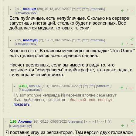
2.91
,
Аноним
(
89
), 01:18, 03/02/2022 [
^
] [
^^
] [
^^^
] [
ответить
]
+
–
/
[
к модератору
]
Есть публичные, есть непубличные. Сколько на сервере
запустишь инстанций, столько будет и вселенных. Все
добавляется модаки, которых тысячи.
+1
2.95
,
Andrey01
(
?
), 19:39, 04/02/2022 [
^
] [
^^
] [
^^^
] [
ответить
]
+
–
[
к модератору
]
/
Конечно есть. В главном меню игры во вкладке "Join Game"
есть целый список всех серверов онлайн.
Насчет вселенных, если вы имеете в виду то, что
называется "измерением" в майнкрафте, то только одна, в
силу ограничений движка.
3.101
,
Аноним
(
101
), 10:05, 23/04/2022 [
^
] [
^^
] [
^^^
] [
ответить
]
+
–
/
[
к модератору
]
Ну вот это уже неправда Измерения вполне себе могут
быть добавлены, никаких ог...
большой текст свёрнут,
показать
+2
1.98
,
Аноним
(
98
), 00:13, 09/03/2022 [
ответить
] [
﹢﹢﹢
] [
· · ·
]
[
↑
]
+
–
[
к модератору
]
/
Я поставил игру из репозитория. Там версия двух головалой