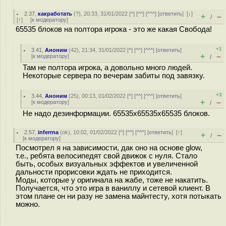
2.37
,
какработать
(
?
), 20:33, 31/01/2022 [
^
] [
^^
] [
^^^
] [
ответить
]
[
↓
]
+
–
/
[
↑
] [
к модератору
]
65535 блоков на полтора игрока - это же какая Свобода!
+1
3.41
,
Аноним
(
42
), 21:34, 31/01/2022 [
^
] [
^^
] [
^^^
] [
ответить
]
+
–
[
к модератору
]
/
Там не полтора игрока, а довольно много людей.
Некоторые сервера по вечерам забиты под завязку.
+3
3.44
,
Аноним
(
25
), 00:13, 01/02/2022 [
^
] [
^^
] [
^^^
] [
ответить
]
+
–
[
к модератору
]
/
Не надо дезинформации. 65535x65535x65535 блоков.
2.57
,
inferrna
(
ok
), 10:02, 01/02/2022 [
^
] [
^^
] [
^^^
] [
ответить
]
[
↑
]
+
–
/
[
к модератору
]
Посмотрел я на зависимости, дак оно на основе glow,
т.е., ребята велосипедят свой движок с нуля. Стало
быть, особых визуальных эффектов и увеличенной
дальности прорисовки ждать не приходится.
Моды, которые у оригинала на жабе, тоже не накатить.
Получается, что это игра в ваниллу и сетевой клиент. В
этом плане он ни разу не замена майнтесту, хотя потыкать
можно.