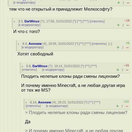
+
–
[
к модератору
]
/
тем что не открытый и принадлежит Мелкософту?
–18
3.3
,
DarWinux
(
?
), 17:56, 31/01/2022 [
^
] [
^^
] [
^^^
] [
ответить
]
+
–
[
к модератору
]
/
И что с того?
+6
4.4
,
Аноним
(
4
), 18:06, 31/01/2022 [
^
] [
^^
] [
^^^
] [
ответить
]
[
↓
]
+
–
[
к модератору
]
/
Хотят свободный
–16
5.8
,
DarWinux
(
?
), 18:14, 31/01/2022 [
^
] [
^^
] [
^^^
]
+
–
[
ответить
]
[
к модератору
]
/
Плодить нелепые клоны ради смены лицензии?
И почему именно Minecraft, а не любая другая игра
от тех же MS?
+13
6.14
,
Аноним
(
4
), 18:23, 31/01/2022 [
^
] [
^^
] [
^^^
]
+
–
[
ответить
]
[
к модератору
]
/
> Плодить нелепые клоны ради смены лицензии?
Да
> И почему именно Minecraft, а не любая другая