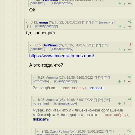
+
–
[
ответить
]
[
к модератору
]
/
Ok
+2
6.12
,
ллщд
(
?
), 18:22, 31/01/2022 [
^
] [
^^
] [
^^^
] [
ответить
]
+
–
[
↑
] [
к модератору
]
/
Да, запрещает.
–2
7.15
,
DarWinux
(
?
), 18:25, 31/01/2022 [
^
] [
^^
] [
^^^
]
+
–
[
ответить
]
[
к модератору
]
/
https://www.minecraftmods.com/
А это тогда что?
+6
8.17
,
Аноним
(
17
), 18:38, 31/01/2022 [
^
] [
^^
] [
^^^
]
+
–
[
ответить
]
[
к модератору
]
/
Запрещёнка ...
текст свёрнут,
показать
+4
8.25
,
Аноним
(
25
), 19:05, 31/01/2022 [
^
] [
^^
] [
^^^
]
+
–
[
ответить
]
[
к модератору
]
/
Чувак, почитай что ли лицензионное соглашение
майнкрафта Модов дофига, но это ...
текст свёрнут,
показать
+1
9.32
,
Dzen Python
(
ok
), 20:08, 31/01/2022 [
^
] [
^^
]