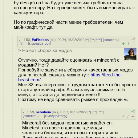
by design) на Lua будет уже весьма требовательна
по процессору. На сервере может быть и можно играть с
калькулятора.
Но по графической части менее требователен, чем
майнкрафт, тут да.
–2
4.53
,
EuPhobos
(
ok
), 09:24, 01/02/2022 [
^
] [
^^
] [
^^^
] [
ответить
]
+
–
[
↓
] [
к модератору
]
/
> Но вот сборочка модов
Отлично, тогда давайте оценивать и minecraft с
модами? Нет?
Попробуйте запустить сборочку качественных модов
для minecraft, скачать можно тут:
https://feed-the-
beast.com/
Мне 32 гига оперативы с трудом хватает что бы просто
стартанул майнкрафт. А сам запуск занимает от 5
минут, от старта до первичного меню !!
Поэтому не надо сравнивать рыжее с прохладным.
+2
5.59
,
nebularia
(
ok
), 10:37, 01/02/2022 [
^
] [
^^
] [
^^^
]
+
–
[
ответить
]
[
к модератору
]
/
Minecraft без модов полностью играбелен.
Minetest это просто движок, где моды
являются блоками, из которых сторится игра.
Даже дефолтная игра - это набор модов. Но совсем