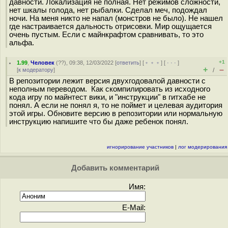
давности. Локализация не полная. Нет режимов сложности,
нет шкалы голода, нет рыбалки. Сделал меч, подождал
ночи. На меня никто не напал (монстров не было). Не нашел
где настраивается дальность отрисовки. Мир ощущается
очень пустым. Если с майнкрафтом сравнивать, то это
альфа.
+1
1.99
,
Человек
(
??
), 09:38, 12/03/2022 [
ответить
] [
﹢﹢﹢
] [
· · ·
]
+
–
[
к модератору
]
/
В репозитории лежит версия двухгодовалой давности с
неполным переводом. Как скомпилировать из исходного
кода игру по майнтест вики, и "инструкции" в гитхабе не
понял. А если не понял я, то не поймет и целевая аудитория
этой игры. Обновите версию в репозитории или нормальную
инструкцию напишите что бы даже ребенок понял.
игнорирование участников
|
лог модерирования
Добавить комментарий
Имя:
E-Mail: