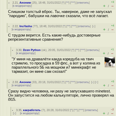
+3
2.21
,
Аноним
(
25
), 18:48, 31/01/2022 [
^
] [
^^
] [
^^^
] [
ответить
]
+
–
[
к модератору
]
/
Слишком толстый вброс. Ты, наверное, даже не запускал
"пародию", бабушки на лавочке сказали, что всё лагает.
+4
2.22
,
InuYasha
(
??
), 18:48, 31/01/2022 [
^
] [
^^
] [
^^^
] [
ответить
]
[
↓
]
+
–
[
к модератору
]
/
С трудом верится. Есть какие-нибудь достоверные
репрезентативные сравнения?
+1
3.30
,
Dzen Python
(
ok
), 20:05, 31/01/2022 [
^
] [
^^
] [
^^^
] [
ответить
]
+
–
[
к модератору
]
/
"У миня на дравалёти какда коредуба на твич
стримлю, то просадка в 59 фпс, а вот у коляна из
параллельного 5Б на мощном и7 минекрафт не
тармазит, он мине сам скозал!"
+5
2.33
,
Аноним
(
33
), 20:18, 31/01/2022 [
^
] [
^^
] [
^^^
] [
ответить
]
[
↓
] [
↑
]
+
–
[
к модератору
]
/
Сразу видно человека, ни разу не запускавшего minetest.
Он запустится на любом калькуляторе, лично проверял на
i915.
–2
3.35
,
какработать
(
?
), 20:28, 31/01/2022 [
^
] [
^^
] [
^^^
] [
ответить
]
+
–
[
↓
] [
к модератору
]
/