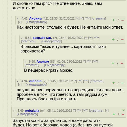
И сколько там фпс? Не отвечайте. Знаю, вам
достаточно.
4.42
,
Аноним
(
42
), 21:35, 31/01/2022 [
^
] [
^^
] [
^^^
] [
ответить
]
+
–
/
[
↓
] [
к модератору
]
Как настроите, столько и будет. Не читайте мой ответ.
5.84
,
какработать
(
?
), 23:44, 01/02/2022 [
^
] [
^^
] [
^^^
]
+
–
/
[
ответить
]
[
к модератору
]
В режиме "ёжик в тумане с картошкой" таки
ворочается?
6.90
,
Аноним
(
89
), 01:06, 03/02/2022 [
^
] [
^^
] [
^^^
]
+
–
/
[
ответить
]
[
к модератору
]
В пещерах играть можно.
4.94
,
winorun
(
?
), 13:45, 03/02/2022 [
^
] [
^^
] [
^^^
] [
ответить
]
+
–
/
[
↑
] [
к модератору
]
на удивление нормально. но переодически лаги ловит.
проблема в том что греется, а там рядом акум.
Пришлось блок на fps ставить.
+2
3.49
,
nebularia
(
ok
), 05:41, 01/02/2022 [
^
] [
^^
] [
^^^
] [
ответить
]
[
↑
]
+
–
[
к модератору
]
/
Запуститься-то запустится, и даже работать
будет. Но вот сборочка модов (а без них он пустой