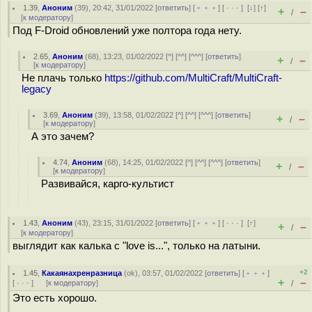
1.39
,
Аноним
(
39
), 20:42, 31/01/2022 [
ответить
] [
﹢﹢﹢
] [
· · ·
]
[
↓
] [
↑
]
+
–
/
[
к модератору
]
Под F-Droid обновлений уже полтора года нету.
2.65
,
Аноним
(
68
), 13:23, 01/02/2022 [
^
] [
^^
] [
^^^
] [
ответить
]
+
–
/
[
к модератору
]
Не плачь только
https://github.com/MultiCraft/MultiCraft-
legacy
3.69
,
Аноним
(
39
), 13:58, 01/02/2022 [
^
] [
^^
] [
^^^
] [
ответить
]
+
–
/
[
к модератору
]
А это зачем?
4.74
,
Аноним
(
68
), 14:25, 01/02/2022 [
^
] [
^^
] [
^^^
] [
ответить
]
+
–
/
[
к модератору
]
Развивайся, карго-культист
1.43
,
Аноним
(
43
), 23:15, 31/01/2022 [
ответить
] [
﹢﹢﹢
] [
· · ·
]
[
↑
]
+
–
/
[
к модератору
]
выглядит как калька с "love is...", только на латыни.
+2
1.45
,
Какаянахренразница
(
ok
), 03:57, 01/02/2022 [
ответить
] [
﹢﹢﹢
]
+
–
[
· · ·
]
[
к модератору
]
/
Это есть хорошо.