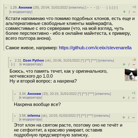
+2
1.29
,
Аноним
(
28
), 20:04, 31/01/2022 [
ответить
] [
﹢﹢﹢
] [
· · ·
]
[
↓
] [
↑
]
+
–
[
к модератору
]
/
Кстати напоминаю что помимо подобных клонов, есть еще и
альтернативные свободные клиенты майнкрафта,
совместимые с его серверами (что, на мой взгляд, чуть
более перспективно - ибо в онлайне майнтеста, к примеру,
всего полтора анона).
Самое живое, например:
https://github.com/iceiix/stevenarella
–2
2.31
,
Dzen Python
(
ok
), 20:06, 31/01/2022 [
^
] [
^^
] [
^^^
] [
ответить
]
+
–
[
↓
] [
к модератору
]
/
Боюсь, что память течет, как у оригинального,
нотчевского до 1.0.0
Ну и второй вопрос: а нахрена?
+1
3.34
,
Аноним
(
33
), 20:19, 31/01/2022 [
^
] [
^^
] [
^^^
] [
ответить
]
+
–
[
к модератору
]
/
Нахрена вообще все?
3.58
,
inferrna
(
ok
), 10:03, 01/02/2022 [
^
] [
^^
] [
^^^
] [
ответить
]
+
–
/
[
к модератору
]
Этот клон на святом расте, поэтому оно не течёт и
не сегфолтит, а красиво умирает, оставив
подробную предсмертную записку.