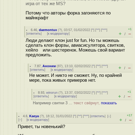
игра от тех же MS?
Потому что авторы форка загоняются по
майнкрафт
+1
6.46
,
daemontux
(
?
), 03:57, 01/02/2022 [
^
] [
^^
] [
^^^
]
+
–
[
ответить
]
[
к модератору
]
/
Люди делают клон just for fun. Но ты можешь
сделать клон форзы, авиасисулятора, свитков,
хейло или шестеренок. Можешь свой вариант
предложить.
7.87
,
Аноним
(
87
), 13:10, 02/02/2022 [
^
] [
^^
] [
^^^
]
+
–
/
[
ответить
]
[
к модератору
]
Не может. И никто не сможет. Ну, по крайней
мере, пока живых примеров нет.
+1
8.93
,
winorun
(
?
), 13:37, 03/02/2022 [
^
] [
^^
] [
^^^
]
+
–
[
ответить
]
[
к модератору
]
/
Например свитки 3 ...
текст свёрнут,
показать
+17
4.6
,
Kaeya
(
?
), 18:12, 31/01/2022 [
^
] [
^^
] [
^^^
] [
ответить
]
[
↓
]
+
–
[
↑
] [
к модератору
]
/
Привет, ты новенький?