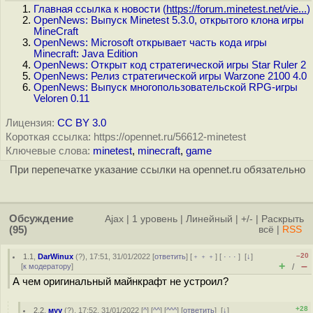
Главная ссылка к новости (
https://forum.minetest.net/vie...
)
OpenNews: Выпуск Minetest 5.3.0, открытого клона игры
MineCraft
OpenNews: Microsoft открывает часть кода игры
Minecraft: Java Edition
OpenNews: Открыт код стратегической игры Star Ruler 2
OpenNews: Релиз стратегической игры Warzone 2100 4.0
OpenNews: Выпуск многопользовательской RPG-игры
Veloren 0.11
Лицензия:
CC BY 3.0
Короткая ссылка: https://opennet.ru/56612-minetest
Ключевые слова:
minetest
,
minecraft
,
game
При перепечатке указание ссылки на opennet.ru обязательно
Обсуждение
Ajax
|
1 уровень
|
Линейный
|
+/-
|
Раскрыть
(95)
всё
|
RSS
–20
1.1
,
DarWinux
(
?
), 17:51, 31/01/2022 [
ответить
] [
﹢﹢﹢
] [
· · ·
]
[
↓
]
+
–
[
к модератору
]
/
А чем оригинальный майнкрафт не устроил?
+28
2.2
,
муу
(
?
), 17:52, 31/01/2022 [
^
] [
^^
] [
^^^
] [
ответить
]
[
↓
]