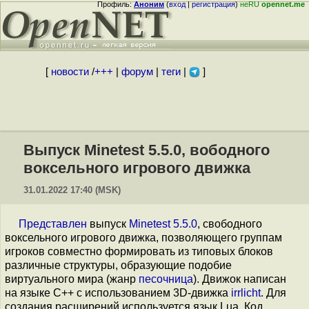
Профиль:
Аноним
(
вход
|
регистрация
)
неRU
opennet.me
[
новости
/
+++
|
форум
|
теги
|
]
Выпуск Minetest 5.5.0, вободного
воксельного игрового движка
31.01.2022 17:40 (MSK)
Представлен
выпуск
Minetest 5.5.0
, свободного
воксельного игрового движка, позволяющего группам
игроков совместно формировать из типовых блоков
различные структуры, образующие подобие
виртуального мира (жанр
песочница
). Движок написан
на языке С++ c использованием 3D-движка
irrlicht
. Для
создания расширений используется язык Lua. Код