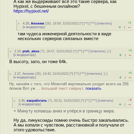
А как же выдерживают всё это такие сервера, как
Hypixel, с бешенным онлайном?
https://hypixel.net/
+1
4.28
,
Аноним
(
28
), 19:59, 31/01/2022 [
^
] [
^^
] [
^^^
] [
ответить
]
+
–
[
к модератору
]
/
там чудеса инженерной деятельности в виде
нескольких серверов связаных вместе
+3
2.19
,
ptah_alexs
(
?
), 18:47, 31/01/2022 [
^
] [
^^
] [
^^^
] [
ответить
]
[
↑
]
+
–
[
к модератору
]
/
В высоту, зато, он тоже 64k.
+5
2.27
,
Аноним
(
25
), 19:40, 31/01/2022 [
^
] [
^^
] [
^^^
] [
ответить
]
[
↓
]
+
–
[
к модератору
]
/
Ну, начнём с того, что Minecraft вертикально уходит всего на 256
блоков Вот уж ...
большой текст свёрнут,
показать
–3
3.36
,
какработать
(
?
), 20:31, 31/01/2022 [
^
] [
^^
] [
^^^
] [
ответить
]
+
–
[
к модератору
]
/
> Минуту копаешь вниз и упёрся в границу мира.
Ну да, линуксоиды помню очень быстро закапывались.
А мы копали с чувством, расстановкой и получали от
этого удовольствие.