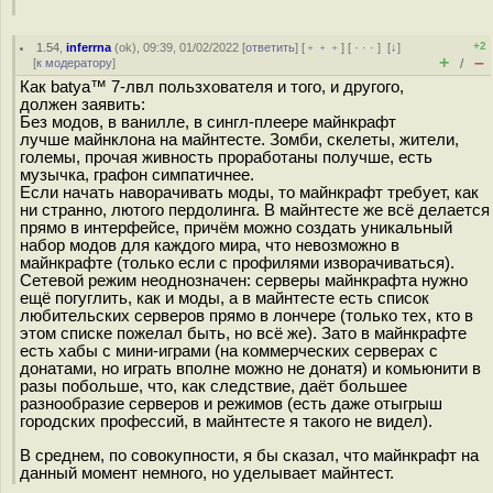
+2
1.54
,
inferrna
(
ok
), 09:39, 01/02/2022 [
ответить
] [
﹢﹢﹢
] [
· · ·
]
[
↓
]
+
–
[
к модератору
]
/
Как batya™ 7-лвл пользхователя и того, и другого,
должен заявить:
Без модов, в ванилле, в сингл-плеере майнкрафт
лучше майнклона на майнтесте. Зомби, скелеты, жители,
големы, прочая живность проработаны получше, есть
музычка, графон симпатичнее.
Если начать наворачивать моды, то майнкрафт требует, как
ни странно, лютого пердолинга. В майнтесте же всё делается
прямо в интерфейсе, причём можно создать уникальный
набор модов для каждого мира, что невозможно в
майнкрафте (только если с профилями изворачиваться).
Сетевой режим неоднозначен: серверы майнкрафта нужно
ещё погуглить, как и моды, а в майнтесте есть список
любительских серверов прямо в лончере (только тех, кто в
этом списке пожелал быть, но всё же). Зато в майнкрафте
есть хабы с мини-играми (на коммерческих серверах с
донатами, но играть вполне можно не донатя) и комьюнити в
разы побольше, что, как следствие, даёт большее
разнообразие серверов и режимов (есть даже отыгрыш
городских профессий, в майнтесте я такого не видел).
В среднем, по совокупности, я бы сказал, что майнкрафт на
данный момент немного, но уделывает майнтест.