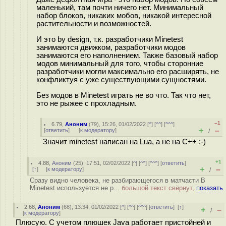
маленький, там почти ничего нет. Минимальный
набор блоков, никаких мобов, никакой интересной
растительности и возможностей.
И это by design, т.к. разработчики Minetest
занимаются движком, разработчики модов
занимаются его наполнением. Также базовый набор
модов минимальный для того, чтобы сторонние
разработчики могли максимально его расширять, не
конфликтуя с уже существующими сущностями.
Без модов в Minetest играть не во что. Так что нет,
это не рыжее с прохладным.
–1
6.79
,
Аноним
(
79
), 15:26, 01/02/2022 [
^
] [
^^
] [
^^^
]
+
–
[
ответить
]
[
к модератору
]
/
Значит minetest написан на Lua, а не на C++ :-)
+1
4.88
,
Аноним
(
25
), 17:51, 02/02/2022 [
^
] [
^^
] [
^^^
] [
ответить
]
+
–
[
↑
] [
к модератору
]
/
Сразу видно человека, не разбирающегося в матчасти В
Minetest используется не р...
большой текст свёрнут,
показать
2.68
,
Аноним
(
68
), 13:34, 01/02/2022 [
^
] [
^^
] [
^^^
] [
ответить
]
[
↑
]
+
–
/
[
к модератору
]
Плюсую. С учетом плюшек Java работает пристойней и