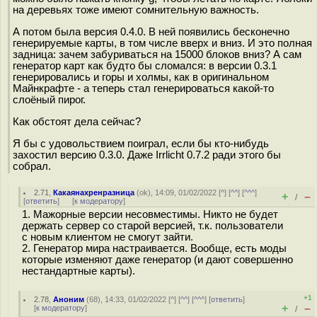
на деревьях тоже имеют сомнительную важность.
А потом была версия 0.4.0. В ней появились бесконечно
генерируемые карты, в том числе вверх и вниз. И это полная
задница: зачем забуриваться на 15000 блоков вниз? А сам
генератор карт как будто бы сломался: в версии 0.3.1
генерировались и горы и холмы, как в оригинальном
Майнкрафте - а теперь стал генерироваться какой-то
слоёный пирог.
Как обстоят дела сейчас?
Я бы с удовольствием поиграл, если бы кто-нибудь
захостил версию 0.3.0. Даже Irrlicht 0.7.2 ради этого бы
собрал.
2.71
,
Какаянахренразница
(
ok
), 14:09, 01/02/2022 [
^
] [
^^
] [
^^^
]
+
–
/
[
ответить
]
[
к модератору
]
1. Мажорные версии несовместимы. Никто не будет
держать сервер со старой версией, т.к. пользователи
с новым клиентом не смогут зайти.
2. Генератор мира настраивается. Вообще, есть моды
которые изменяют даже генератор (и дают совершенно
нестандартные карты).
+1
2.78
,
Аноним
(
68
), 14:33, 01/02/2022 [
^
] [
^^
] [
^^^
] [
ответить
]
+
–
[
к модератору
]
/