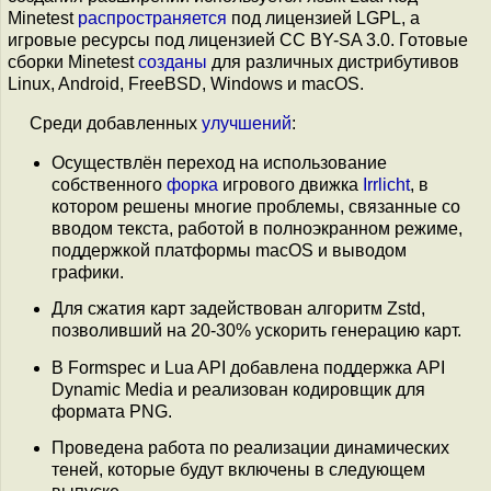
Minetest
распространяется
под лицензией LGPL, а
игровые ресурсы под лицензией CC BY-SA 3.0. Готовые
сборки Minetest
созданы
для различных дистрибутивов
Linux, Android, FreeBSD, Windows и macOS.
Среди добавленных
улучшений
:
Осуществлён переход на использование
собственного
форка
игрового движка
Irrlicht
, в
котором решены многие проблемы, связанные со
вводом текста, работой в полноэкранном режиме,
поддержкой платформы macOS и выводом
графики.
Для сжатия карт задействован алгоритм Zstd,
позволивший на 20-30% ускорить генерацию карт.
В Formspec и Lua API добавлена поддержка API
Dynamic Media и реализован кодировщик для
формата PNG.
Проведена работа по реализации динамических
теней, которые будут включены в следующем