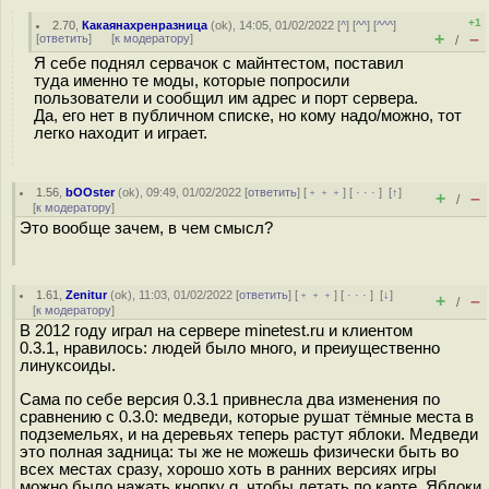
+1
2.70
,
Какаянахренразница
(
ok
), 14:05, 01/02/2022 [
^
] [
^^
] [
^^^
]
+
–
[
ответить
]
[
к модератору
]
/
Я себе поднял сервачок с майнтестом, поставил
туда именно те моды, которые попросили
пользователи и сообщил им адрес и порт сервера.
Да, его нет в публичном списке, но кому надо/можно, тот
легко находит и играет.
1.56
,
bOOster
(
ok
), 09:49, 01/02/2022 [
ответить
] [
﹢﹢﹢
] [
· · ·
]
[
↑
]
+
–
/
[
к модератору
]
Это вообще зачем, в чем смысл?
1.61
,
Zenitur
(
ok
), 11:03, 01/02/2022 [
ответить
] [
﹢﹢﹢
] [
· · ·
]
[
↓
]
+
–
/
[
к модератору
]
В 2012 году играл на сервере minetest.ru и клиентом
0.3.1, нравилось: людей было много, и преиущественно
линуксоиды.
Сама по себе версия 0.3.1 привнесла два изменения по
сравнению с 0.3.0: медведи, которые рушат тёмные места в
подземельях, и на деревьях теперь растут яблоки. Медведи
это полная задница: ты же не можешь физически быть во
всех местах сразу, хорошо хоть в ранних версиях игры
можно было нажать кнопку g, чтобы летать по карте. Яблоки