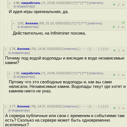
2.86
,
какработать
(
?
), 23:49, 01/02/2022 [
^
] [
^^
] [
^^^
] [
ответить
]
+
–
/
[
к модератору
]
И идея игры оригинальная, да.
+2
3.92
,
Аноним
(
89
), 01:19, 03/02/2022 [
^
] [
^^
] [
^^^
] [
ответить
]
+
–
[
к модератору
]
/
Действительно, на Infiniminer похожа.
1.76
,
Аноним
(
76
), 14:26, 01/02/2022 [
ответить
] [
﹢﹢﹢
] [
· · ·
]
[
↓
] [
↑
]
+
–
/
[
к модератору
]
Почему под водой водопады и висящие в воде независимые
камни?
2.85
,
какработать
(
?
), 23:49, 01/02/2022 [
^
] [
^^
] [
^^^
] [
ответить
]
+
–
/
[
к модератору
]
Пртому что это свободные водопады и, как вы сами
написали, Независимые камни. Водопады текут где хотят и
камням никто не указ.
1.77
,
Аноним
(
76
), 14:27, 01/02/2022 [
ответить
] [
﹢﹢﹢
] [
· · ·
]
[
↓
] [
↑
]
+
–
/
[
к модератору
]
А сервера публичные или свои с временем и событиями там
есть? Сколько на сервере может быть одновременно
вселенных?