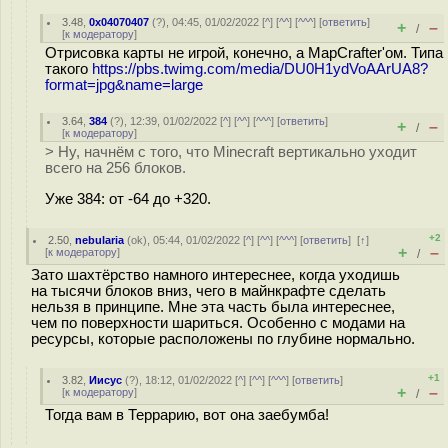
3.48
,
0x04070407
(
?
), 04:45, 01/02/2022 [
^
] [
^^
] [
^^^
] [
ответить
]
+
–
/
[
к модератору
]
Отрисовка карты не игрой, конечно, а MapCrafter'ом. Типа
такого
https://pbs.twimg.com/media/DU0H1ydVoAArUA8?
format=jpg&name=large
3.64
,
384
(
?
), 12:39, 01/02/2022 [
^
] [
^^
] [
^^^
] [
ответить
]
+
–
/
[
к модератору
]
> Ну, начнём с того, что Minecraft вертикально уходит
всего на 256 блоков.
Уже 384: от -64 до +320.
+2
2.50
,
nebularia
(
ok
), 05:44, 01/02/2022 [
^
] [
^^
] [
^^^
] [
ответить
]
[
↑
]
+
–
[
к модератору
]
/
Зато шахтёрство намного интереснее, когда уходишь
на тысячи блоков вниз, чего в майнкрафте сделать
нельзя в принципе. Мне эта часть была интереснее,
чем по поверхности шариться. Особенно с модами на
ресурсы, которые расположены по глубине нормально.
+1
3.82
,
Иисус
(
?
), 18:12, 01/02/2022 [
^
] [
^^
] [
^^^
] [
ответить
]
+
–
[
к модератору
]
/
Тогда вам в Террарию, вот она заебумба!