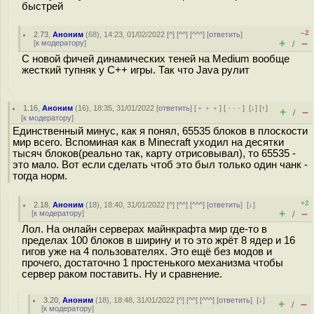
быстрей
–2
2.73
,
Аноним
(
68
), 14:23, 01/02/2022 [
^
] [
^^
] [
^^^
] [
ответить
]
+
–
[
к модератору
]
/
С новой фичей динамических теней на Medium вообще
жесткий тупняк у C++ игры. Так что Jаva рулит
1.16
,
Аноним
(
16
), 18:35, 31/01/2022 [
ответить
] [
﹢﹢﹢
] [
· · ·
]
[
↓
] [
↑
]
+
–
/
[
к модератору
]
Единственный минус, как я понял, 65535 блоков в плоскости
мир всего. Вспоминая как в Minecraft уходил на десятки
тысяч блоков(реально так, карту отрисовывал), то 65535 -
это мало. Вот если сделать чтоб это был только один чанк -
тогда норм.
+2
2.18
,
Аноним
(
18
), 18:40, 31/01/2022 [
^
] [
^^
] [
^^^
] [
ответить
]
[
↓
]
+
–
[
к модератору
]
/
Лол. На онлайн серверах майнкрафта мир где-то в
пределах 100 блоков в ширину и то это жрёт 8 ядер и 16
гигов уже на 4 пользователях. Это ещё без модов и
прочего, достаточно 1 простенького механизма чтобы
сервер раком поставить. Ну и сравнение.
3.20
,
Аноним
(
18
), 18:48, 31/01/2022 [
^
] [
^^
] [
^^^
] [
ответить
]
[
↓
]
+
–
/
[
к модератору
]