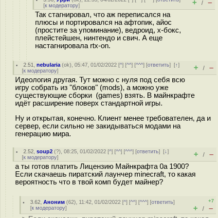
+
–
/
[
к модератору
]
Так стагнировал, что аж переписался на
плюсы и портировался на афтопик, айос
(простите за упоминание), ведроид, х-бокс,
плейстейшен, нинтендо и свич. А еще
настагнировала rtx-on.
2.51
,
nebularia
(
ok
), 05:47, 01/02/2022 [
^
] [
^^
] [
^^^
] [
ответить
]
[
↑
]
+
–
/
[
к модератору
]
Идеология другая. Тут можно с нуля под себя всю
игру собрать из "блоков" (mods), а можно уже
существующие сборки (games) взять. В майнкрафте
идёт расширение поверх стандартной игры.
Ну и открытая, конечно. Клиент менее требователен, да и
сервер, если сильно не закидываться модами на
генерацию мира.
2.52
,
soup2
(
?
), 08:25, 01/02/2022 [
^
] [
^^
] [
^^^
] [
ответить
]
[
↓
]
+
–
/
[
к модератору
]
а ты готов платить Лицензию Майнкрафта 0а 1900?
Если скачаешь пиратский лаунчер minecraft, то какая
вероятность что в твой комп будет майнер?
+7
3.62
,
Аноним
(
62
), 11:42, 01/02/2022 [
^
] [
^^
] [
^^^
] [
ответить
]
+
–
[
к модератору
]
/