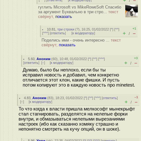
+
–
[
^^^
] [
ответить
]
[
к модератору
]
/
гуглить Microsoft vs MikeRoweSoft Спасибо
за аргумент Буквально в три стро...
текст
свёрнут,
показать
+1
10.81
,
три строки
(
?
), 16:25, 01/02/2022 [
^
] [
^^
]
+
–
[
^^^
] [
ответить
]
[
к модератору
]
/
Поделись ими - очень интересно ...
текст
свёрнут,
показать
+3
5.60
,
Аноним
(
60
), 10:48, 01/02/2022 [
^
] [
^^
] [
^^^
]
+
–
[
ответить
]
[
↑
] [
к модератору
]
/
Думаю, было бы неплохо, если бы ты
исправил новость и добавил, чем конкретно
отличается этот клон, какие фишки. И пусть
потом копируют это в каждую новость про minetest.
–1
4.83
,
Аноним
(
83
), 18:23, 01/02/2022 [
^
] [
^^
] [
^^^
] [
ответить
]
+
–
[
↑
] [
к модератору
]
/
То что когда к власти пришла мелкософт мынекрыфт
стал стагнировать, разделятся на нелепые форки
внутри, и обмазываться нелепыми вырезаниями
настроек (ибо как сказанно хомяку страшно и
непонятно смотреть на кучу опций, он в шоке).
5.96
,
Урри
(
ok
), 22:35, 04/02/2022 [
^
] [
^^
] [
^^^
] [
ответить
]