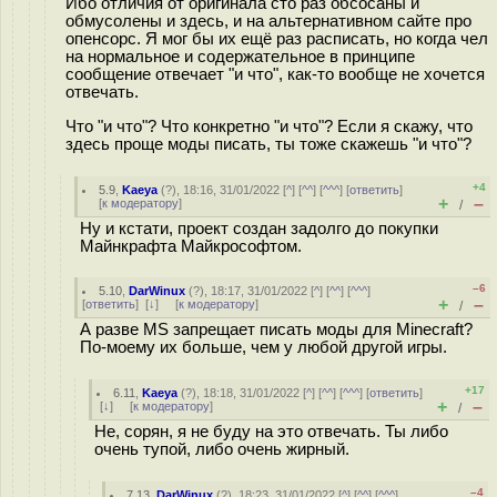
Ибо отличия от оригинала сто раз обсосаны и
обмусолены и здесь, и на альтернативном сайте про
опенсорс. Я мог бы их ещё раз расписать, но когда чел
на нормальное и содержательное в принципе
сообщение отвечает "и что", как-то вообще не хочется
отвечать.
Что "и что"? Что конкретно "и что"? Если я скажу, что
здесь проще моды писать, ты тоже скажешь "и что"?
+4
5.9
,
Kaeya
(
?
), 18:16, 31/01/2022 [
^
] [
^^
] [
^^^
] [
ответить
]
+
–
[
к модератору
]
/
Ну и кстати, проект создан задолго до покупки
Майнкрафта Майкрософтом.
–6
5.10
,
DarWinux
(
?
), 18:17, 31/01/2022 [
^
] [
^^
] [
^^^
]
+
–
[
ответить
]
[
↓
] [
к модератору
]
/
А разве MS запрещает писать моды для Minecraft?
По-моему их больше, чем у любой другой игры.
+17
6.11
,
Kaeya
(
?
), 18:18, 31/01/2022 [
^
] [
^^
] [
^^^
] [
ответить
]
+
–
[
↓
] [
к модератору
]
/
Не, сорян, я не буду на это отвечать. Ты либо
очень тупой, либо очень жирный.
–4
7.13
,
DarWinux
(
?
), 18:23, 31/01/2022 [
^
] [
^^
] [
^^^
]