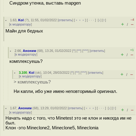
Синдром утенка, выставь mapgen
–4
1.63
,
Kol
(
?
), 11:55, 01/02/2022 [
ответить
] [
﹢﹢﹢
] [
· · ·
]
[
↓
] [
↑
]
+
–
[
к модератору
]
/
Майн для бедных
+1
2.66
,
Аноним
(
68
), 13:26, 01/02/2022 [
^
] [
^^
] [
^^^
] [
ответить
]
+
–
[
к модератору
]
/
комплексуешь?
3.100
,
Kol
(
ok
), 10:04, 28/03/2022 [
^
] [
^^
] [
^^^
] [
ответить
]
+
–
/
[
к модератору
]
> комплексуешь?
Ни капли, ибо уже имею неповторимый оригинал.
1.67
,
Аноним
(
68
), 13:29, 01/02/2022 [
ответить
] [
﹢﹢﹢
] [
· · ·
]
[
↓
] [
↑
]
+
–
/
[
к модератору
]
Начать надо с того, что Minetest это не клон и никогда им не
был.
Клон -это Mineclone2, Mineclone5, Mineclonia