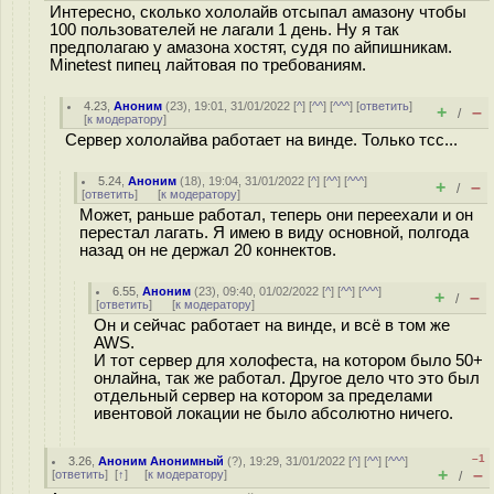
Интересно, сколько хололайв отсыпал амазону чтобы
100 пользователей не лагали 1 день. Ну я так
предполагаю у амазона хостят, судя по айпишникам.
Minetest пипец лайтовая по требованиям.
4.23
,
Аноним
(
23
), 19:01, 31/01/2022 [
^
] [
^^
] [
^^^
] [
ответить
]
+
–
/
[
к модератору
]
Сервер хололайва работает на винде. Только тсс...
5.24
,
Аноним
(
18
), 19:04, 31/01/2022 [
^
] [
^^
] [
^^^
]
+
–
/
[
ответить
]
[
к модератору
]
Может, раньше работал, теперь они переехали и он
перестал лагать. Я имею в виду основной, полгода
назад он не держал 20 коннектов.
6.55
,
Аноним
(
23
), 09:40, 01/02/2022 [
^
] [
^^
] [
^^^
]
+
–
/
[
ответить
]
[
к модератору
]
Он и сейчас работает на винде, и всё в том же
AWS.
И тот сервер для холофеста, на котором было 50+
онлайна, так же работал. Другое дело что это был
отдельный сервер на котором за пределами
ивентовой локации не было абсолютно ничего.
–1
3.26
,
Аноним Анонимный
(
?
), 19:29, 31/01/2022 [
^
] [
^^
] [
^^^
]
+
–
[
ответить
]
[
↑
] [
к модератору
]
/