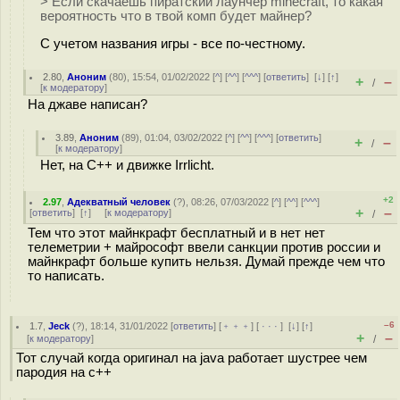
> Если скачаешь пиратский лаунчер minecraft, то какая
вероятность что в твой комп будет майнер?
С учетом названия игры - все по-честному.
2.80
,
Аноним
(
80
), 15:54, 01/02/2022 [
^
] [
^^
] [
^^^
] [
ответить
]
[
↓
] [
↑
]
+
–
/
[
к модератору
]
На джаве написан?
3.89
,
Аноним
(
89
), 01:04, 03/02/2022 [
^
] [
^^
] [
^^^
] [
ответить
]
+
–
/
[
к модератору
]
Нет, на C++ и движке Irrlicht.
+2
2.97
,
Адекватный человек
(
?
), 08:26, 07/03/2022 [
^
] [
^^
] [
^^^
]
+
–
[
ответить
]
[
↑
] [
к модератору
]
/
Тем что этот майнкрафт бесплатный и в нет нет
телеметрии + майрософт ввели санкции против россии и
майнкрафт больше купить нельзя. Думай прежде чем что
то написать.
–6
1.7
,
Jeck
(
?
), 18:14, 31/01/2022 [
ответить
] [
﹢﹢﹢
] [
· · ·
]
[
↓
] [
↑
]
+
–
[
к модератору
]
/
Тот случай когда оригинал на java работает шустрее чем
пародия на c++