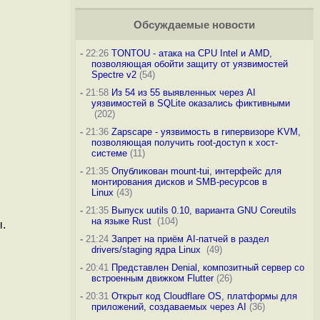
Обсуждаемые новости
-
22:26
TONTOU - атака на CPU Intel и AMD,
позволяющая обойти защиту от уязвимостей
Spectre v2
(54)
-
21:58
Из 54 из 55 выявленных через AI
уязвимостей в SQLite оказались фиктивными
(202)
-
21:36
Zapscape - уязвимость в гипервизоре KVM,
позволяющая получить root-доступ к хост-
системе
(11)
-
21:35
Опубликован mount-tui, интерфейс для
монтирования дисков и SMB-ресурсов в
Linux
(43)
-
21:35
Выпуск uutils 0.10, варианта GNU Coreutils
на языке Rust
(104)
.
-
21:24
Запрет на приём AI-патчей в раздел
drivers/staging ядра Linux
(49)
-
20:41
Представлен Denial, композитный сервер со
встроенным движком Flutter
(26)
-
20:31
Открыт код Cloudflare OS, платформы для
приложений, создаваемых через AI
(36)