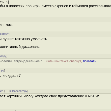
. :-|
 бы в новостях про игры вместо скринов и геймплея рассказывал
]
я глаз.
ератору
]
ей лучше тактично умолчать
 когнитивный диссонанс
атору
]
ологий, апгрейдабельное п...
большой текст свёрнут,
показать
ору
]
 ли сидишь?
тить
]
[
к модератору
]
ает картинки. Ибо у каждого своё представление о NSFW.