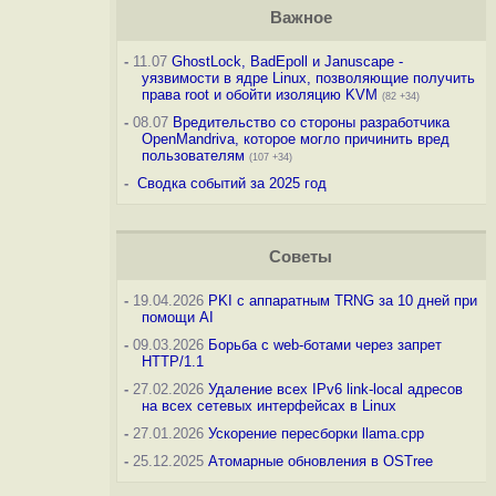
Важное
-
11.07
GhostLock, BadEpoll и Januscape -
уязвимости в ядре Linux, позволяющие получить
права root и обойти изоляцию KVM
(82 +34)
-
08.07
Вредительство со стороны разработчика
OpenMandriva, которое могло причинить вред
пользователям
(107 +34)
-
Сводка событий за 2025 год
Советы
-
19.04.2026
PKI с аппаратным TRNG за 10 дней при
помощи AI
-
09.03.2026
Борьба с web-ботами через запрет
HTTP/1.1
-
27.02.2026
Удаление всех IPv6 link-local адресов
на всех сетевых интерфейсах в Linux
-
27.01.2026
Ускорение пересборки llama.cpp
-
25.12.2025
Атомарные обновления в OSTree