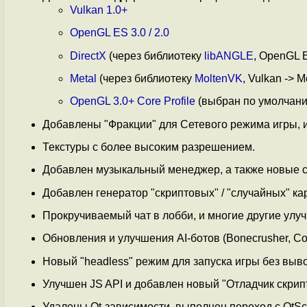
Vulkan 1.0+
OpenGL ES 3.0 / 2.0
DirectX
(через библиотеку
libANGLE
, OpenGL E
Metal
(через библиотеку
MoltenVK
, Vulkan -> M
OpenGL 3.0+ Core Profile
(выбран по умолчан
Добавлены "Фракции" для Сетевого режима игры, и
Текстуры с более высоким разрешением.
Добавлен музыкальный менеджер, а также новые 
Добавлен генератор "скриптовых" / "случайных" кар
Прокручиваемый чат в лобби, и многие другие улу
Обновления и улучшения AI-ботов (Bonecrusher, Co
Новый "headless" режим для запуска игры без вывод
Улучшен JS API и добавлен новый "Отладчик скрип
Удалены Qt-зависимости, выполнен переход с QtScr