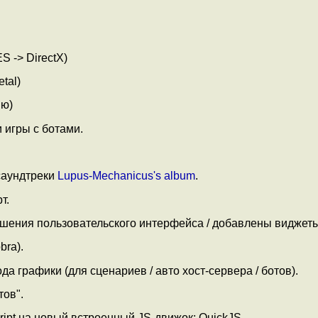
S -> DirectX)
etal)
ию)
 игры с ботами.
саундтреки
Lupus-Mechanicus's album
.
т.
чшения пользовательского интерфейса / добавлены виджеты
bra).
а графики (для сценариев / авто хост-сервера / ботов).
тов".
ipt на новый встроенный JS-движок: QuickJS.