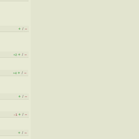
+
–
/
+
–
/
+2
+
–
/
+4
+
–
/
+
–
/
–1
+
–
/