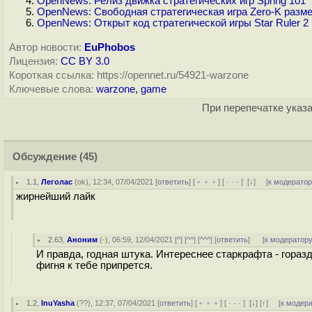
OpenNews: Релиз движка стратегических игр Spring 101
OpenNews: Свободная стратегическая игра Zero-K размещ
OpenNews: Открыт код стратегической игры Star Ruler 2
Автор новости:
EuPhobos
Лицензия:
CC BY 3.0
Короткая ссылка: https://opennet.ru/54921-warzone
Ключевые слова:
warzone
,
game
При перепечатке указа
Обсуждение
(45)
1.1
,
Леголас
(
ok
), 12:34, 07/04/2021 [
ответить
] [
﹢﹢﹢
] [
· · ·
]
[
↓
] [
к модерато
жирнейший лайк
2.63
,
Аноним
(
-
), 06:59, 12/04/2021 [
^
] [
^^
] [
^^^
] [
ответить
]
[
к модератор
И правда, годная штука. Интереснее старкрафта - гораз
фигня к тебе припрется.
1.2
,
InuYasha
(
??
), 12:37, 07/04/2021 [
ответить
] [
﹢﹢﹢
] [
· · ·
]
[
↓
] [
↑
] [
к модер