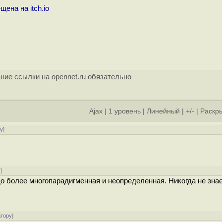
ена на itch.io
ние ссылки на opennet.ru обязательно
Ajax
|
1 уровень
|
Линейный
|
+/-
|
Раскры
ру
]
у
]
до более многопарадигменная и неопределенная. Никогда не зна
атору
]