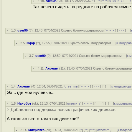
4.45
,
AleksK
(
ok
), 08:17, 08/04/2021 [
^
] [
^^
] [
^^^
] [
ответить
]
[
к
Так нечего сидеть на реддите на рабочем компе
1.3
,
user90
(
?
), 12:43, 07/04/2021
Скрыто ботом-модератором
[
﹢﹢﹢
] [
· · ·
] [
2.5
,
Ффф
(
?
), 12:55, 07/04/2021
Скрыто ботом-модератором
[
к модерат
3.7
,
user90
(
?
), 12:59, 07/04/2021
Скрыто ботом-модератором
[
к 
4.11
,
Аноним
(
11
), 13:40, 07/04/2021
Скрыто ботом-модерато
1.4
,
Аноним
(
4
), 12:54, 07/04/2021 [
ответить
] [
﹢﹢﹢
] [
· · ·
]
[
↑
] [
к модератору
Эх... где мои нулевые...
1.8
,
Нанобот
(
ok
), 13:13, 07/04/2021 [
ответить
] [
﹢﹢﹢
] [
· · ·
]
[
↓
] [
к модерато
> Добавлена поддержка новых графических движков
А сколько всего там этих движков?
2.14
,
Михрютка
(
ok
), 14:23, 07/04/2021 [
^
] [
^^
] [
^^^
] [
ответить
]
[
к модера