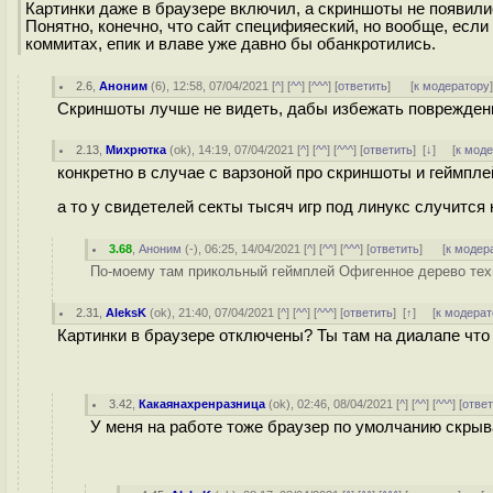
Картинки даже в браузере включил, а скриншоты не появились
Понятно, конечно, что сайт специфияеский, но вообще, если
коммитах, епик и влаве уже давно бы обанкротились.
2.6
,
Аноним
(
6
), 12:58, 07/04/2021 [
^
] [
^^
] [
^^^
] [
ответить
]
[
к модератору
Скриншоты лучше не видеть, дабы избежать повреждени
2.13
,
Михрютка
(
ok
), 14:19, 07/04/2021 [
^
] [
^^
] [
^^^
] [
ответить
]
[
↓
] [
к мод
конкретно в случае с варзоной про скриншоты и геймпл
а то у свидетелей секты тысяч игр под линукс случится
3.68
,
Аноним
(
-
), 06:25, 14/04/2021 [
^
] [
^^
] [
^^^
] [
ответить
]
[
к модер
По-моему там прикольный геймплей Офигенное дерево техн
2.31
,
AleksK
(
ok
), 21:40, 07/04/2021 [
^
] [
^^
] [
^^^
] [
ответить
]
[
↑
] [
к модерат
Картинки в браузере отключены? Ты там на диалапе что
3.42
,
Какаянахренразница
(
ok
), 02:46, 08/04/2021 [
^
] [
^^
] [
^^^
] [
отве
У меня на работе тоже браузер по умолчанию скрыв