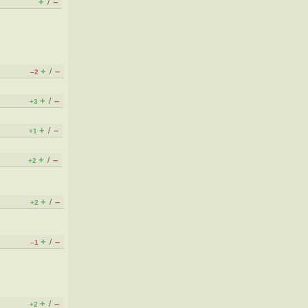
+
–
/
+
–
/
–2
+
–
/
+3
+
–
/
+1
+
–
/
+2
+
–
/
+2
+
–
/
–1
+
–
/
+2