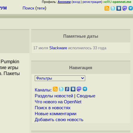
Профиль:
Аноним
(
вход
|
регистрация
)
неRU
opennet.me
РУМ
Поиск
(
теги
)
Памятные даты
17 июля
Slackware
исполнилось 33 года
 Pumpkin
тие игры
Навигация
р. Пакеты
Каналы:
Разделы новостей
|
Сводные
Что нового на OpenNet
Поиск в новостях
Новые комментарии
Добавить свою новость