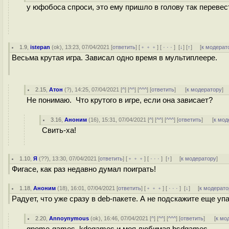
у юфобоса спроси, это ему пришло в голову так перевест
1.9
,
istepan
(
ok
), 13:23, 07/04/2021 [
ответить
] [
﹢﹢﹢
] [
· · ·
]
[
↓
] [
↑
] [
к модерат
Весьма крутая игра. Зависал одно время в мультиплеере.
2.15
,
Атон
(
?
), 14:25, 07/04/2021 [
^
] [
^^
] [
^^^
] [
ответить
]
[
к модератору
]
Не понимаю. Что крутого в игре, если она зависает?
3.16
,
Аноним
(
16
), 15:31, 07/04/2021 [
^
] [
^^
] [
^^^
] [
ответить
]
[
к мод
Свить-ха!
1.10
,
Я
(
??
), 13:30, 07/04/2021 [
ответить
] [
﹢﹢﹢
] [
· · ·
]
[
↑
] [
к модератору
]
Фигасе, как раз недавно думал поиграть!
1.18
,
Аноним
(
18
), 16:01, 07/04/2021 [
ответить
] [
﹢﹢﹢
] [
· · ·
]
[
↓
] [
к модерато
Радует, что уже сразу в deb-пакете. А не подскажите еще уп
2.20
,
Annoynymous
(
ok
), 16:46, 07/04/2021 [
^
] [
^^
] [
^^^
] [
ответить
]
[
к мо