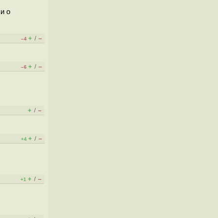
и о
+
–
/
–4
+
–
/
–6
+
–
/
+
–
/
+4
+
–
/
+1