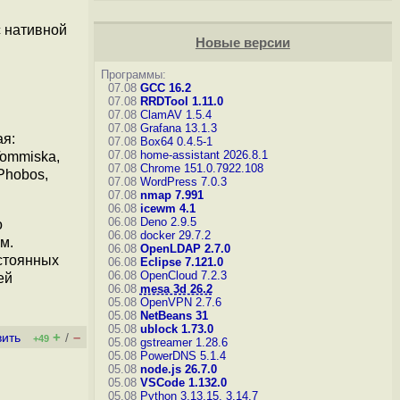
с нативной
Новые версии
Программы:
07.08
GCC 16.2
07.08
RRDTool 1.11.0
07.08
ClamAV 1.5.4
07.08
Grafana 13.1.3
ая:
07.08
Box64 0.4.5-1
07.08
home-assistant 2026.8.1
 Tommiska,
07.08
Chrome 151.0.7922.108
uPhobos,
07.08
WordPress 7.0.3
07.08
nmap 7.991
06.08
icewm 4.1
06.08
Deno 2.9.5
о
06.08
docker 29.7.2
м.
06.08
OpenLDAP 2.7.0
остоянных
06.08
Eclipse 7.121.0
06.08
OpenCloud 7.2.3
ей
06.08
mesa 3d 26.2
05.08
OpenVPN 2.7.6
05.08
NetBeans 31
05.08
ublock 1.73.0
+
–
вить
/
+49
05.08
gstreamer 1.28.6
05.08
PowerDNS 5.1.4
05.08
node.js 26.7.0
05.08
VSCode 1.132.0
05.08
Python 3.13.15, 3.14.7