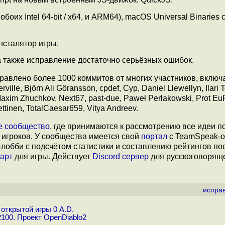
боих Intel 64-bit / x64, и ARM64), macOS Universal Binaries 
нсталятор игры.
а также исправление достаточно серьёзных ошибок.
равлено более 1000 коммитов от многих участников, включ
ville, Björn Ali Göransson, cpdef, Cyp, Daniel Llewellyn, Ilari
 Maxim Zhuchkov, Next67, past-due, Paweł Perłakowski, Prot E
ettinen, TotalCaesar659, Vitya Andreev.
е сообщество
, где принимаются к рассмотрению все идеи п
игроков. У сообщества имеется свой
портал
с TeamSpeak-о
-лобби с подсчётом статистики и составлению рейтингов п
карт
для игры. Действует
Discord сервер
для русскоговорящ
испра
открытой игры 0 A.D.
100. Проект OpenDiablo2