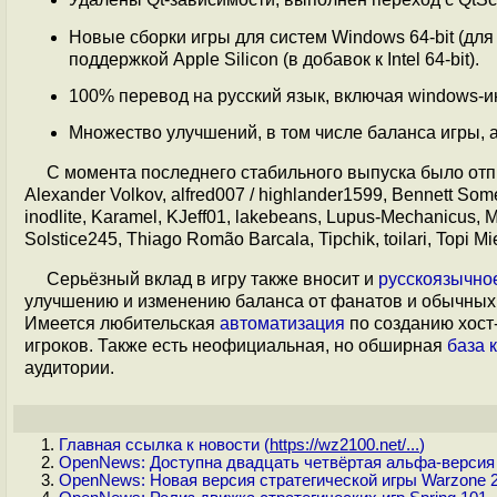
Новые сборки игры для систем Windows 64-bit (для о
поддержкой Apple Silicon (в добавок к Intel 64-bit).
100% перевод на русский язык, включая windows-и
Множество улучшений, в том числе баланса игры, 
С момента последнего стабильного выпуска было отп
Alexander Volkov, alfred007 / highlander1599, Bennett Somer
inodlite, Karamel, KJeff01, lakebeans, Lupus-Mechanicus,
Solstice245, Thiago Romão Barcala, Tipchik, toilari, Topi Mi
Серьёзный вклад в игру также вносит и
русскоязычно
улучшению и изменению баланса от фанатов и обычных 
Имеется любительская
автоматизация
по созданию хост
игроков. Также есть неофициальная, но обширная
база 
аудитории.
Главная ссылка к новости (
https://wz2100.net/...
)
OpenNews: Доступна двадцать четвёртая альфа-версия 
OpenNews: Новая версия стратегической игры Warzone 2