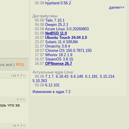
05.08
hyprland 0.56.2
далее>>
Дистрибутивы:
05.08
Tails 7.10.1
04.08
Deepin 25.2.1
03.08
Azure Linux 3.0.20260803
01.08
NetBSD 11.0
24.07
Ubuntu Touch 24.04 2.0
23.07
Solaris 11.4 SRU94
21.07
Omarchy 3.8.4
19.07
Chrome OS 150.0.7871.150
17.07
Whonix 18.2.1.9
16.07
SteamOS 3.8.15
16.07
OPNsense 26.7
ть всё
|
RSS
Актуальные ядра Linux:
+
–
/
+14
06.08
7.1.7
,
6.18.43
,
6.6.149
,
6.1.181
,
5.15.214
,
5.10.263
03.08
6.12.101
Изменения в ядре 7.2
+
–
/
ешь что за
+
–
/
+3