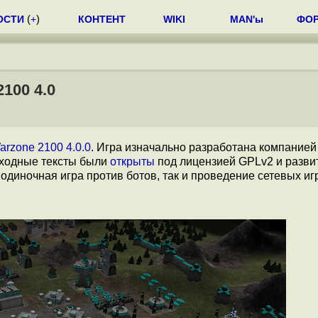
ОСТИ
(
+
)
КОНТЕНТ
WIKI
MAN'ы
ФО
100 4.0
arzone 2100 4.0.0
. Игра изначально разработана компанией
исходные тексты были
открыты
под лицензией GPLv2 и разви
диночная игра против ботов, так и проведение сетевых иг