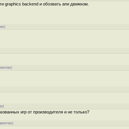
и graphics backend и обозвать апи движком.
ору
]
ератору
]
ру
]
акованных игр от производителя и не только?
дератору
]