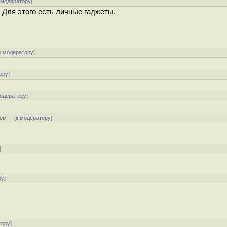
 модератору
]
. Для этого есть личные гаджеты.
к модератору
]
ору
]
модератору
]
ром
[
к модератору
]
]
ру
]
тору
]