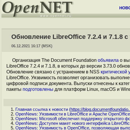
НОВ
Обновление LibreOffice 7.2.4 и 7.1.8
06.12.2021 16:17 (MSK)
Организация The Document Foundation
объявила
о вы
LibreOffice 7.2.4 и 7.1.8, в которых до версии 3.73.0 
Обновление связано с устранением в NSS
критической 
LibreOffice. Уязвимость позволяет организовать выпол
цифровой подписи документа. Выпуски отнесены к катего
пакеты
подготовлены
для платформ Linux, macOS и Win
Главная ссылка к новости (
https://blog.documentfoundatio..
OpenNews: Уязвимости в LibreOffice и Apache OpenOffi
OpenNews: Microsoft обеспечил поддержку открытого фо
OpenNews: Доступен макет нового интерфейса LibreOffic
OpenNews: Уязвимость в OpenOffice, позволяющая выпо