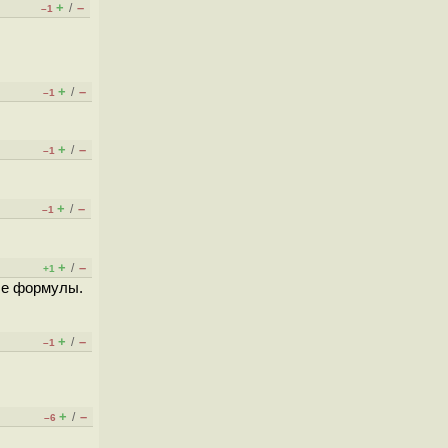
+
–
/
–1
+
–
/
–1
+
–
/
–1
+
–
/
–1
+
–
/
+1
ные формулы.
+
–
/
–1
+
–
/
–6