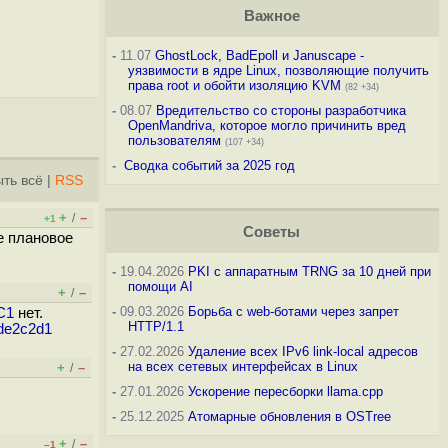
Важное
-
11.07
GhostLock, BadEpoll и Januscape -
уязвимости в ядре Linux, позволяющие получить
права root и обойти изоляцию KVM
(82 +34)
-
08.07
Вредительство со стороны разработчика
OpenMandriva, которое могло причинить вред
пользователям
(107 +34)
-
Сводка событий за 2025 год
ть всё
|
RSS
+
–
/
+1
Советы
е плановое
-
19.04.2026
PKI с аппаратным TRNG за 10 дней при
помощи AI
+
–
/
-
09.03.2026
Борьба с web-ботами через запрет
RC1
нет.
HTTP/1.1
1de2c2d1
-
27.02.2026
Удаление всех IPv6 link-local адресов
на всех сетевых интерфейсах в Linux
+
–
/
-
27.01.2026
Ускорение пересборки llama.cpp
-
25.12.2025
Атомарные обновления в OSTree
+
–
/
–1