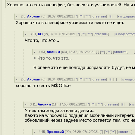
Хорошо, что есть опенофис, без всех эти уязвимостей. Ну 
2.5
,
Аноним
(
5
), 16:32, 06/12/2021 [
^
] [
^^
] [
^^^
] [
ответить
]
[
↓
] [
к модерат
Хорошо что в опенофисе уязвимости никто не ищет.
3.51
,
КО
(
?
), 07:11, 07/12/2021 [
^
] [
^^
] [
^^^
] [
ответить
]
[
к модератор
Что то, что это...
4.63
,
Аноним
(
63
), 18:37, 07/12/2021 [
^
] [
^^
] [
^^^
] [
ответить
]
[
> Что то, что это...
В опене это ещё полгода исправлять будут, не 
2.6
,
Аноним
(
6
), 16:34, 06/12/2021 [
^
] [
^^
] [
^^^
] [
ответить
]
[
↓
] [
↑
] [
к модер
хорошо что есть M$ Office
3.11
,
Аноним
(
11
), 17:55, 06/12/2021 [
^
] [
^^
] [
^^^
] [
ответить
]
[
↓
] [
к 
У них там зонды за ваши деньги...
Как-то на windows10 подцепил мобильный интернет.
обновлений через заднее место остаётся тем, кто не
4.45
,
Прохожий
(
??
), 06:29, 07/12/2021 [
^
] [
^^
] [
^^^
] [
ответить
]