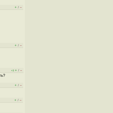
+
–
/
+
–
/
+
–
/
+3
ть?
+
–
/
+
–
/