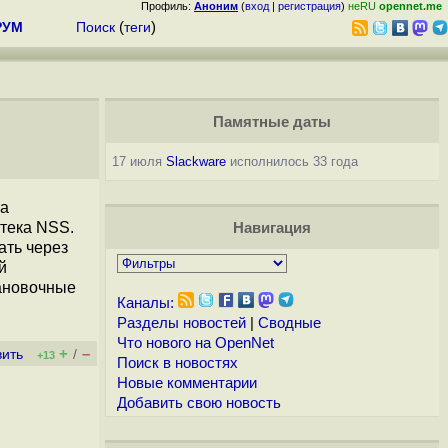
Профиль:
Аноним
(
вход
|
регистрация
)
неRU
opennet.me
РУМ
Поиск
(
теги
)
Памятные даты
17 июля
Slackware
исполнилось 33 года
та
отека NSS.
Навигация
ать через
й
тановочные
Каналы:
Разделы новостей
|
Сводные
Что нового на OpenNet
+
–
вить
/
+13
Поиск в новостях
Новые комментарии
Добавить свою новость