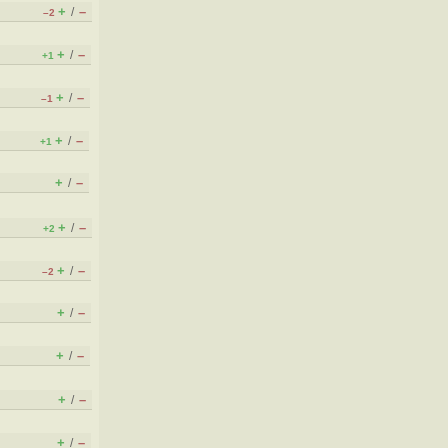
+
–
/
–2
+
–
/
+1
+
–
/
–1
+
–
/
+1
+
–
/
+
–
/
+2
+
–
/
–2
+
–
/
+
–
/
+
–
/
+
–
/