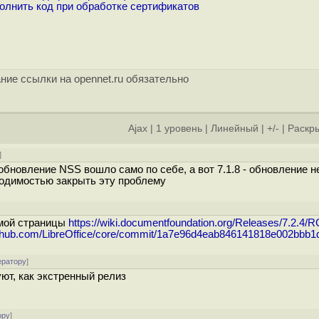
олнить код при обработке сертификатов
ние ссылки на opennet.ru обязательно
Ajax
|
1 уровень
|
Линейный
|
+/-
|
Раскры
]
 обновление NSS вошло само по себе, а вот 7.1.8 - обновление н
бходимостью закрыть эту проблему
]
емой страницы
https://wiki.documentfoundation.org/Releases/7.2.4/
github.com/LibreOffice/core/commit/1a7e96d4eab846141818e002bbb
ератору
]
уют, как экстренный релиз
ору
]