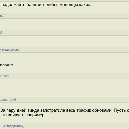
и продолжайте бандлить либы, молодцы какие.
ору
]
у
]
к модератору
]
меньше
атору
]
модератору
]
 За пару дней винда запотратила весь трафик обновами. Пусть 
 активирует, например.
[
к модератору
]