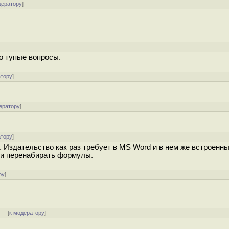
дератору
]
о тупые вопросы.
атору
]
ератору
]
атору
]
. Издательство как раз требует в MS Word и в нем же встроен
 и перенабирать формулы.
ру
]
] [
к модератору
]