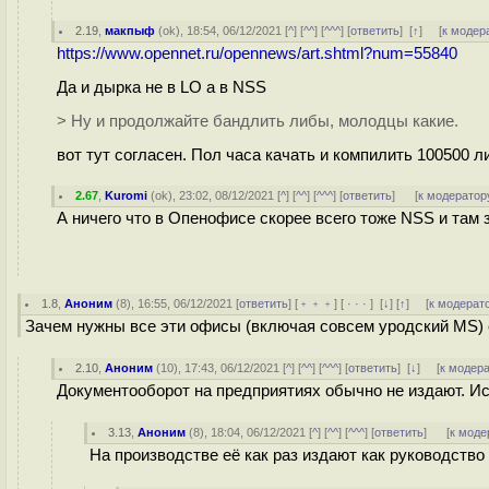
2.19
,
макпыф
(
ok
), 18:54, 06/12/2021 [
^
] [
^^
] [
^^^
] [
ответить
]
[
↑
] [
к модер
https://www.opennet.ru/opennews/art.shtml?num=55840
Да и дырка не в LO а в NSS
> Ну и продолжайте бандлить либы, молодцы какие.
вот тут согласен. Пол часа качать и компилить 100500 
2.67
,
Kuromi
(
ok
), 23:02, 08/12/2021 [
^
] [
^^
] [
^^^
] [
ответить
]
[
к модератор
А ничего что в Опенофисе скорее всего тоже NSS и там
1.8
,
Аноним
(
8
), 16:55, 06/12/2021 [
ответить
] [
﹢﹢﹢
] [
· · ·
]
[
↓
] [
↑
] [
к модерат
Зачем нужны все эти офисы (включая совсем уродский MS) е
2.10
,
Аноним
(
10
), 17:43, 06/12/2021 [
^
] [
^^
] [
^^^
] [
ответить
]
[
↓
] [
к модер
Документооборот на предприятиях обычно не издают. Ис
3.13
,
Аноним
(
8
), 18:04, 06/12/2021 [
^
] [
^^
] [
^^^
] [
ответить
]
[
к моде
На производстве её как раз издают как руководство и