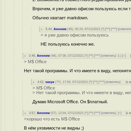
Впрочем, я уже давно офисом пользуюсь если т
Обычно хватает markdown.
5.44
,
Аноним
(
40
), 05:24, 07/12/2021 [
^
] [
^^
] [
^^^
] [
ответит
> я уже давно офисом пользуюсь
НЕ пользуюсь конечно же.
3.46
,
Аноним
(
46
), 07:06, 07/12/2021 [
^
] [
^^
] [
^^^
] [
ответить
]
[
↓
] [
↑
] 
> M$ Office
Нет такой программы. И что имеете в виду, непонят
4.62
,
vasya
(
??
), 17:50, 07/12/2021 [
^
] [
^^
] [
^^^
] [
ответить
]
[
к 
> M$ Office
> Нет такой программы. И что имеете в виду, не
Думаю Microsoft Office. Он $платный.
3.57
,
Аноним
(
57
), 12:04, 07/12/2021 [
^
] [
^^
] [
^^^
] [
ответить
]
[
↑
] [
к 
>хорошо что есть M$ Office
В нём уязвимости не видны ;)