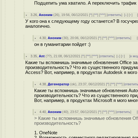
Подцепить ума хватило. А переключить трафик 
3.26
,
Аноним
(
26
), 19:56, 06/12/2021 [
^
] [
^^
] [
^^^
] [
ответить
]
[
↓
] [
↑
] 
У кого она к следующему году останется? В госучр
аналогично.
4.30
,
Аноним
(
30
), 20:06, 06/12/2021 [
^
] [
^^
] [
^^^
] [
ответить
]
[
он в гуманитарии пойдет :)
3.35
,
Ant
(
??
), 21:08, 06/12/2021 [
^
] [
^^
] [
^^^
] [
ответить
]
[
↓
] [
↑
] [
к мо
Какие ты вспомнишь значимые обновления Office за
производительность? Что из существенного придум
Access? Вот, например, в продуктах Autodesk я мого 
4.38
,
Дегенератор
(
ok
), 23:37, 06/12/2021 [
^
] [
^^
] [
^^^
] [
ответит
Какие ты вспомнишь значимые обновления Auto
производительность? Что из существенного прид
Вот, например, в продуктах Microsoft я мого мно
4.40
,
Аноним
(
40
), 23:57, 06/12/2021 [
^
] [
^^
] [
^^^
] [
ответить
]
[
> Какие ты вспомнишь значимые обновления Off
производительность?
1. OneNote
2. Возможность совместного редактирования до