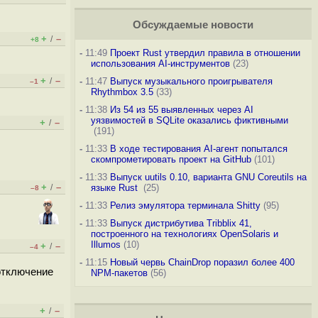
Обсуждаемые новости
+
–
/
+8
-
11:49
Проект Rust утвердил правила в отношении
использования AI-инструментов
(23)
+
–
/
-
11:47
Выпуск музыкального проигрывателя
–1
Rhythmbox 3.5
(33)
-
11:38
Из 54 из 55 выявленных через AI
уязвимостей в SQLite оказались фиктивными
+
–
/
(191)
-
11:33
В ходе тестирования AI-агент попытался
скомпрометировать проект на GitHub
(101)
-
11:33
Выпуск uutils 0.10, варианта GNU Coreutils на
+
–
/
языке Rust
(25)
–8
-
11:33
Релиз эмулятора терминала Shitty
(95)
-
11:33
Выпуск дистрибутива Tribblix 41,
построенного на технологиях OpenSolaris и
Illumos
(10)
+
–
/
–4
-
11:15
Новый червь ChainDrop поразил более 400
отключение
NPM-пакетов
(56)
+
–
/