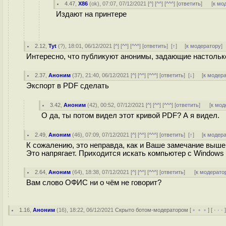
4.47
,
X86
(
ok
), 07:07, 07/12/2021 [
^
] [
^^
] [
^^^
] [
ответить
]
[
к мо
Издают на принтере
2.12
,
Tyt
(
?
), 18:01, 06/12/2021 [
^
] [
^^
] [
^^^
] [
ответить
]
[
↑
] [
к модератору
]
Интересно, что публикуют анонимы, задающие настольк
2.37
,
Аноним
(
37
), 21:40, 06/12/2021 [
^
] [
^^
] [
^^^
] [
ответить
]
[
↓
] [
к модер
Экспорт в PDF сделать
3.42
,
Аноним
(
42
), 00:52, 07/12/2021 [
^
] [
^^
] [
^^^
] [
ответить
]
[
к мод
О да, ты потом видел этот кривой PDF? А я видел.
2.49
,
Аноним
(
46
), 07:09, 07/12/2021 [
^
] [
^^
] [
^^^
] [
ответить
]
[
↑
] [
к модер
К сожалению, это неправда, как и Ваше замечание выше
Это напрягает. Приходится искать компьютер с Windows
2.64
,
Аноним
(
64
), 18:38, 07/12/2021 [
^
] [
^^
] [
^^^
] [
ответить
]
[
к модерато
Вам слово ОФИС ни о чём не говорит?
1.16
,
Аноним
(
16
), 18:22, 06/12/2021
Скрыто ботом-модератором
[
﹢﹢﹢
] [
· · ·