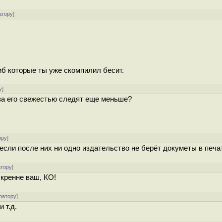
атору
]
либ которые ты уже скомпилил бесит.
у
]
 за его свежестью следят еще меньше?
ору
]
сли после них ни одно издательство не берёт докуметы в печа
атору
]
кренне ваш, КО!
ратору
]
 т.д.