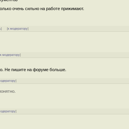
олько очень сильно на работе прижимают.
ь
]
[
к модератору
]
[
к модератору
]
но. Не пишите на форуме больше.
модератору
]
понятно.
модератору
]