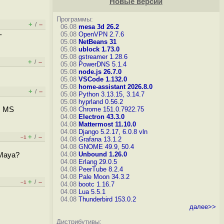
Новые версии
Программы:
+
–
/
06.08
mesa 3d 26.2
-
05.08
OpenVPN 2.7.6
05.08
NetBeans 31
05.08
ublock 1.73.0
05.08
gstreamer 1.28.6
+
–
/
05.08
PowerDNS 5.1.4
05.08
node.js 26.7.0
05.08
VSCode 1.132.0
05.08
home-assistant 2026.8.0
+
–
/
05.08
Python 3.13.15, 3.14.7
05.08
hyprland 0.56.2
, MS
05.08
Chrome 151.0.7922.75
04.08
Electron 43.3.0
04.08
Mattermost 11.10.0
04.08
Django 5.2.17, 6.0.8
vln
+
–
/
–1
04.08
Grafana 13.1.2
04.08
GNOME 49.9, 50.4
04.08
Unbound 1.26.0
 Maya?
04.08
Erlang 29.0.5
04.08
PeerTube 8.2.4
04.08
Pale Moon 34.3.2
+
–
/
–1
04.08
bootc 1.16.7
04.08
Lua 5.5.1
04.08
Thunderbird 153.0.2
далее>>
Дистрибутивы: