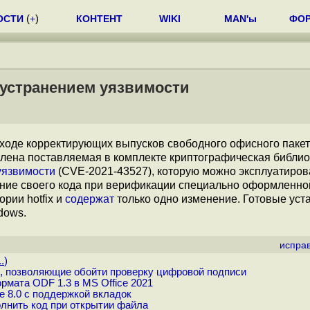
ОСТИ
(
+
)
КОНТЕНТ
WIKI
MAN'ы
ФО
 с устранением уязвимости
ходе корректирующих выпусков свободного офисного паке
обновлена поставляемая в комплекте криптографическая библи
уязвимости
(CVE-2021-43527), которую можно эксплуатиров
нение своего кода при верификации специально оформленно
рии hotfix и
содержат
только одно изменение. Готовые ус
dows.
испра
.
)
ce, позволяющие обойти проверку цифровой подписи
рмата ODF 1.3 в MS Office 2021
e 8.0 с поддержкой вкладок
лнить код при открытии файла