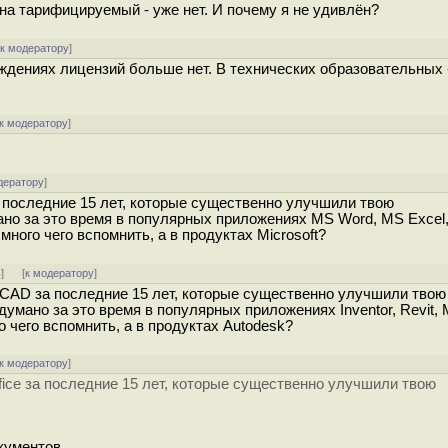
на тарифицируемый - уже нет. И почему я не удивлён?
[
к модератору
]
еждениях лицензий больше нет. В технических образовательных 
к модератору
]
дератору
]
 последние 15 лет, которые существенно улучшили твою
ано за это время в популярных приложениях MS Word, MS Excel
много чего вспомнить, а в продуктах Microsoft?
ь
]
[
к модератору
]
CAD за последние 15 лет, которые существенно улучшили твою
умано за это время в популярных приложениях Inventor, Revit,
го чего вспомнить, а в продуктах Autodesk?
к модератору
]
ice за последние 15 лет, которые существенно улучшили твою
кументов