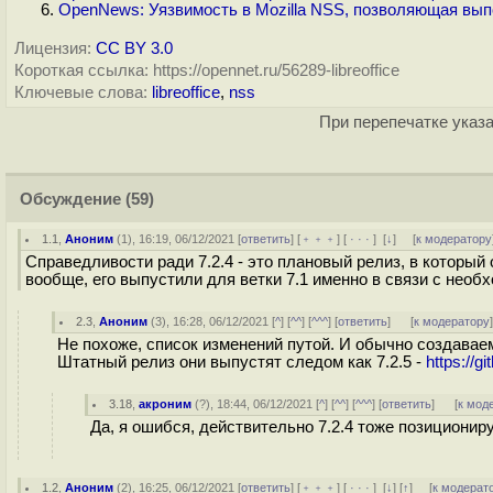
OpenNews: Уязвимость в Mozilla NSS, позволяющая вып
Лицензия:
CC BY 3.0
Короткая ссылка: https://opennet.ru/56289-libreoffice
Ключевые слова:
libreoffice
,
nss
При перепечатке указа
Обсуждение
(59)
1.1
,
Аноним
(
1
), 16:19, 06/12/2021 [
ответить
] [
﹢﹢﹢
] [
· · ·
]
[
↓
] [
к модератору
Справедливости ради 7.2.4 - это плановый релиз, в который
вообще, его выпустили для ветки 7.1 именно в связи с нео
2.3
,
Аноним
(
3
), 16:28, 06/12/2021 [
^
] [
^^
] [
^^^
] [
ответить
]
[
к модератору
Не похоже, список изменений путой. И обычно создава
Штатный релиз они выпустят следом как 7.2.5 -
https://
3.18
,
акроним
(
?
), 18:44, 06/12/2021 [
^
] [
^^
] [
^^^
] [
ответить
]
[
к мод
Да, я ошибся, действительно 7.2.4 тоже позиционир
1.2
,
Аноним
(
2
), 16:25, 06/12/2021 [
ответить
] [
﹢﹢﹢
] [
· · ·
]
[
↓
] [
↑
] [
к модерат