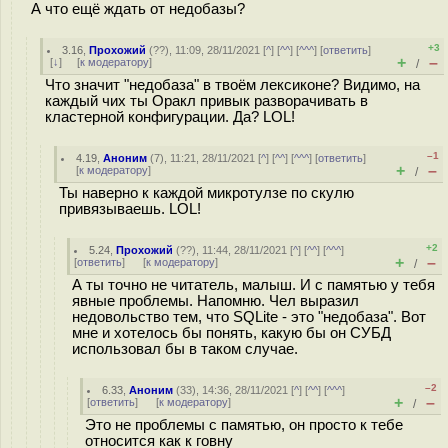
А что ещё ждать от недобазы?
+3
3.16
,
Прохожий
(
??
), 11:09, 28/11/2021 [
^
] [
^^
] [
^^^
] [
ответить
]
+
–
[
↓
] [
к модератору
]
/
Что значит "недобаза" в твоём лексиконе? Видимо, на
каждый чих ты Оракл привык разворачивать в
кластерной конфигурации. Да? LOL!
–1
4.19
,
Аноним
(
7
), 11:21, 28/11/2021 [
^
] [
^^
] [
^^^
] [
ответить
]
+
–
[
к модератору
]
/
Ты наверно к каждой микротулзе по скулю
привязываешь. LOL!
+2
5.24
,
Прохожий
(
??
), 11:44, 28/11/2021 [
^
] [
^^
] [
^^^
]
+
–
[
ответить
]
[
к модератору
]
/
А ты точно не читатель, малыш. И с памятью у тебя
явные проблемы. Напомню. Чел выразил
недовольство тем, что SQLite - это "недобаза". Вот
мне и хотелось бы понять, какую бы он СУБД
использовал бы в таком случае.
–2
6.33
,
Аноним
(
33
), 14:36, 28/11/2021 [
^
] [
^^
] [
^^^
]
+
–
[
ответить
]
[
к модератору
]
/
Это не проблемы с памятью, он просто к тебе
относится как к гoвну