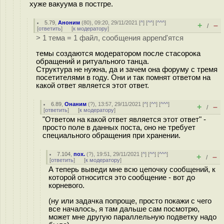
хуже вакуума в постгре.
5.79
,
Аноним
(
80
), 09:20, 29/11/2021 [
^
] [
^^
] [
^^^
]
+
–
/
[
ответить
]
[
к модератору
]
> 1 тема = 1 файл, сообщения append'ятся
темы создаются модератором после стасорока
обращений и ритуального танца.
Структура не нужна, да и зачем она форуму с тремя
посетителями в году. Они и так помнят ответом на
какой ответ является этот ответ.
6.89
,
Онаним
(
?
), 13:57, 29/11/2021 [
^
] [
^^
] [
^^^
]
+
–
/
[
ответить
]
[
к модератору
]
"Ответом на какой ответ является этот ответ" -
просто поле в данных поста, оно не требует
специального обращения при хранении.
7.104
,
пох.
(
?
), 19:51, 29/11/2021 [
^
] [
^^
] [
^^^
]
+
–
/
[
ответить
]
[
к модератору
]
А теперь выведи мне всю цепочку сообщений, к
которой относится это сообщение - вот до
корневого.
(ну или задачка попроще, просто покажи с чего
все началось, я там дальше сам посмотрю,
может мне другую параллельную подветку надо