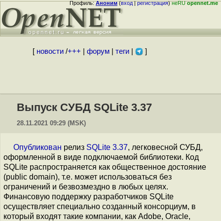
Профиль:
Аноним
(
вход
|
регистрация
)
неRU
opennet.me
[
новости
/
+++
|
форум
|
теги
|
]
Выпуск СУБД SQLite 3.37
28.11.2021 09:29 (MSK)
Опубликован
релиз
SQLite 3.37
, легковесной СУБД,
оформленной в виде подключаемой библиотеки. Код
SQLite распространяется как общественное достояние
(public domain), т.е. может использоваться без
ограничений и безвозмездно в любых целях.
Финансовую поддержку разработчиков SQLite
осуществляет специально созданный консорциум, в
который входят такие компании, как Adobe, Oracle,