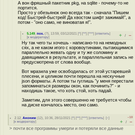
А вон фряшный пакетник pkg, на sqlite - почему-то не
портится.
Просто у обезьянок оно всегда так - сначала "Пишем
код! Быстрей-быстрей! Да хвостом шифт зажимай!", а
потом - "оно само, не виноватая я!".
5.149
,
пох.
(
?
), 13:59, 03/12/2021 [
^
] [
^^
] [
^^^
] [
ответить
]
+
–
/
[
к модератору
]
Ну так чего ты хочешь - написано-то на немодных
сях, а не каком игого с коровоутинами, пытающимися
параллельно жевать одну и ту же соломину и
давящимися в результате, и параллельная запись не
предусмотрена от слова вообще.
Вот мразила уже освободилась от этой устаревшей
плесени, и целиком почти перешла на нескучные
json форматы. А потом ты гуглишь "у меня перестали
запоминаться размеры окон, как починить?" - и
находишь такое, что хоть стой, хоть падай.
Заметим, для этого совершенно не требуется чтобы
на диске кончалось место, оно само.
–10
2.12
,
Аноним
(
12
), 10:36, 28/11/2021 [
^
] [
^^
] [
^^^
] [
ответить
]
[
↑
]
+
–
[
к модератору
]
/
> почти все программы умерли и потеряли все данные