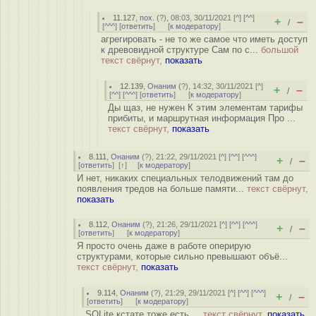
11.127
,
пох.
(
?
), 08:03, 30/11/2021 [
^
] [
^^
]
+
–
/
[
^^^
] [
ответить
]
[
к модератору
]
агрегировать - не то же самое что иметь доступ
к древовидной структуре Сам по с...
большой
текст свёрнут,
показать
12.139
,
Онаним
(
?
), 14:32, 30/11/2021 [
^
]
+
–
/
[
^^
] [
^^^
] [
ответить
]
[
к модератору
]
Ды щаз, не нужен К этим элементам тарифы
прибиты, и маршрутная информация Про ...
текст свёрнут,
показать
8.111
,
Онаним
(
?
), 21:22, 29/11/2021 [
^
] [
^^
] [
^^^
]
+
–
/
[
ответить
]
[
↑
] [
к модератору
]
И нет, никаких специальных телодвижений там до
появления тредов на больше памяти...
текст свёрнут,
показать
8.112
,
Онаним
(
?
), 21:26, 29/11/2021 [
^
] [
^^
] [
^^^
]
+
–
/
[
ответить
]
[
к модератору
]
Я просто очень даже в работе оперирую
структурами, которые сильно превышают объё...
текст свёрнут,
показать
9.114
,
Онаним
(
?
), 21:29, 29/11/2021 [
^
] [
^^
] [
^^^
]
+
–
/
[
ответить
]
[
к модератору
]
SQLite кстате тоже есть ...
текст свёрнут,
показать