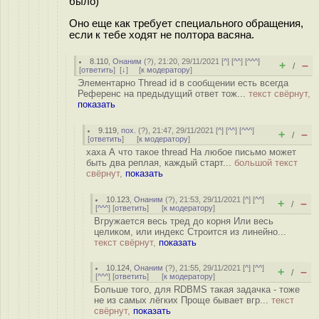
было)
Оно еще как требует специального обращения,
если к тебе ходят не полтора васяна.
8.110
,
Онаним
(
?
), 21:20, 29/11/2021 [
^
] [
^^
] [
^^^
]
+
–
/
[
ответить
]
[
↓
] [
к модератору
]
Элементарно Thread id в сообщении есть всегда
Референс на предыдущий ответ тож...
текст свёрнут,
показать
9.119
,
пох.
(
?
), 21:47, 29/11/2021 [
^
] [
^^
] [
^^^
]
+
–
/
[
ответить
]
[
к модератору
]
хаха А что такое thread На любое письмо может
быть два реплая, каждый старт...
большой текст
свёрнут,
показать
10.123
,
Онаним
(
?
), 21:53, 29/11/2021 [
^
] [
^^
]
+
–
/
[
^^^
] [
ответить
]
[
к модератору
]
Вгружается весь тред до корня Или весь
целиком, или индекс Строится из линейно...
текст свёрнут,
показать
10.124
,
Онаним
(
?
), 21:55, 29/11/2021 [
^
] [
^^
]
+
–
/
[
^^^
] [
ответить
]
[
к модератору
]
Больше того, для RDBMS такая задачка - тоже
не из самых лёгких Проще бывает вгр...
текст
свёрнут,
показать