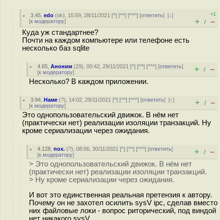
+1
3.45
,
edo
(
ok
), 15:59, 28/11/2021 [
^
] [
^^
] [
^^^
] [
ответить
]
[
↓
]
+
–
[
к модератору
]
/
Куда уж стандартнее?
Почти на каждом компьютере или телефоне есть
несколько баз sqlite
4.65
,
Аноним
(
29
), 00:42, 29/11/2021 [
^
] [
^^
] [
^^^
] [
ответить
]
+
–
/
[
к модератору
]
Несколько? В каждом приложении.
3.94
,
Наме
(
?
), 14:02, 29/11/2021 [
^
] [
^^
] [
^^^
] [
ответить
]
[
↑
]
+
–
/
[
к модератору
]
Это однопользовательский движок. В нём нет
(практически нет) реализации изоляции транзакций. Ну
кроме сериализации через ожидания.
4.128
,
пох.
(
?
), 08:06, 30/11/2021 [
^
] [
^^
] [
^^^
] [
ответить
]
+
–
/
[
к модератору
]
> Это однопользовательский движок. В нём нет
(практически нет) реализации изоляции транзакций.
> Ну кроме сериализации через ожидания.
И вот это единственная реальная претензия к автору.
Почему он не захотел осилить sysV ipc, сделав вместо
них файловые локи - вопрос риторический, под виндой
нет никакого sysV.