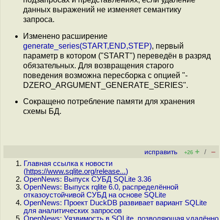
данных выражений не изменяет семантику
запроса.
Изменено расширение
generate_series(START,END,STEP)
, первый
параметр в котором ("START") переведён в разряд
обязательных. Для возвращения старого
поведения возможна пересборка с опцией "-
DZERO_ARGUMENT_GENERATE_SERIES".
Сокращено потребление памяти для хранения
схемы БД.
+
–
исправить
/
+26
Главная ссылка к новости
(
https://www.sqlite.org/release...
)
OpenNews: Выпуск СУБД SQLite 3.36
OpenNews: Выпуск rqlite 6.0, распределённой
отказоустойчивой СУБД на основе SQLite
OpenNews: Проект DuckDB развивает вариант SQLite
для аналитических запросов
OpenNews: Уязвимость в SQLite, позволяющая удалённо