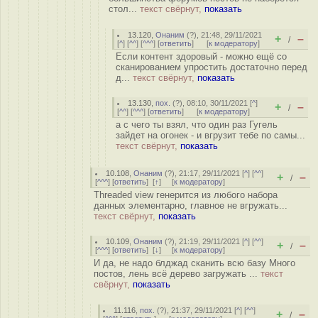
стол...
текст свёрнут,
показать
13.120
,
Онаним
(
?
), 21:48, 29/11/2021
+
–
/
[
^
] [
^^
] [
^^^
] [
ответить
]
[
к модератору
]
Если контент здоровый - можно ещё со
сканированием упростить достаточно перед
д...
текст свёрнут,
показать
13.130
,
пох.
(
?
), 08:10, 30/11/2021 [
^
]
+
–
/
[
^^
] [
^^^
] [
ответить
]
[
к модератору
]
а с чего ты взял, что один раз Гугель
зайдет на огонек - и вгрузит тебе по самы...
текст свёрнут,
показать
10.108
,
Онаним
(
?
), 21:17, 29/11/2021 [
^
] [
^^
]
+
–
/
[
^^^
] [
ответить
]
[
↑
] [
к модератору
]
Threaded view генерится из любого набора
данных элементарно, главное не вгружать...
текст свёрнут,
показать
10.109
,
Онаним
(
?
), 21:19, 29/11/2021 [
^
] [
^^
]
+
–
/
[
^^^
] [
ответить
]
[
↓
] [
к модератору
]
И да, не надо блджад сканить всю базу Много
постов, лень всё дерево загружать ...
текст
свёрнут,
показать
11.116
,
пох.
(
?
), 21:37, 29/11/2021 [
^
] [
^^
]
+
–
/