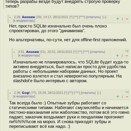
теперь разрабы везде будут внедрять строгую проверку
типов?
2.29
,
Аноним
(
29
), 14:17, 28/11/2021 [
^
] [
^^
] [
^^^
] [
ответить
]
[
↓
]
+
–
/
[
к модератору
]
Нет, просто SQLite изначально был очень плохо
спроектирован, до этого "динамизма".
Но альтернативы, по-сути, нет для offline-first приложений.
+2
3.51
,
Аноним
(
51
), 20:52, 28/11/2021 [
^
] [
^^
] [
^^^
] [
ответить
]
+
–
[
к модератору
]
/
Изначально не планировалось, что SQLite будет куда-то
активно внедряться, был написан просто для удобства
работы с небольшими наборами данных. Но проект
внезапно взлетел и стал невероятно популярным. На
slashdot'е было интервью с автором.
+1
2.39
,
Gogi
(
??
), 15:28, 28/11/2021 [
^
] [
^^
] [
^^^
] [
ответить
]
[
↑
]
+
–
[
к модератору
]
/
Так всегда было :) Опытные зубры работают со
статическими типами. Набегают смузихлёбы и начинается
пестоно-вакханалия или жаболожство, потом всё это rовно
падает, заказчик воздымает руки и пендалями прогоняет
пи%%%%сов на мороз. И снова приходят зубры и
переписывают всё как надо. :)