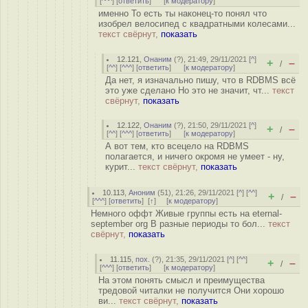
[
^^^
] [
ответить
]
[
к модератору
]
именно То есть ты наконец-то понял что
изобрел велосипед с квадратными колесами...
текст свёрнут,
показать
12.121
,
Онаним
(
?
), 21:49, 29/11/2021 [
^
]
+
–
/
[
^^
] [
^^^
] [
ответить
]
[
к модератору
]
Да нет, я изначально пишу, что в RDBMS всё
это уже сделано Но это не значит, чт...
текст
свёрнут,
показать
12.122
,
Онаним
(
?
), 21:50, 29/11/2021 [
^
]
+
–
/
[
^^
] [
^^^
] [
ответить
]
[
к модератору
]
А вот тем, кто всецело на RDBMS
полагается, и ничего окромя не умеет - ну,
курит...
текст свёрнут,
показать
10.113
,
Аноним
(
51
), 21:26, 29/11/2021 [
^
] [
^^
]
+
–
/
[
^^^
] [
ответить
]
[
↑
] [
к модератору
]
Немного оффт Живые группы есть на eternal-
september org В разные периоды то бол...
текст
свёрнут,
показать
11.115
,
пох.
(
?
), 21:35, 29/11/2021 [
^
] [
^^
]
+
–
/
[
^^^
] [
ответить
]
[
к модератору
]
На этом понять смысл и преимущества
тредовой читалки не получится Они хорошо
ви...
текст свёрнут,
показать