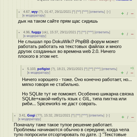
4.67
,
муу
(
?
), 01:47, 29/11/2021 [
^
] [
^^
] [
^^^
] [
ответить
]
[
↑
]
+
–
/
[
к модератору
]
дык на таком сайте прям щас сидишь
4.96
,
fuggy
(
ok
), 15:37, 29/11/2021 [
^
] [
^^
] [
^^^
] [
ответить
]
+
–
/
[
к модератору
]
Не слышал про DokuWiki? PhpBB форум может
работать работать на текстовых файлах и много
других созданных во времена web 2.0. Ничего
плохого в этом нет.
+1
5.103
,
pofigist
(
?
), 18:21, 29/11/2021 [
^
] [
^^
] [
^^^
] [
ответить
]
+
–
[
к модератору
]
/
Ничего хорошего - тоже. Оно конечно работает, но...
мягко говоря не стабильно.
Но SQLite тут не поможет. Особенно шикарна связка
SQLite+какой-нибуть язык с GIL, типа пихтна или
риби... Spiceworks не даст соврать.
3.41
,
Gogi
(
??
), 15:32, 28/11/2021 [
^
] [
^^
] [
^^^
] [
ответить
]
[
↑
]
+
–
/
[
к модератору
]
Поначалу таже такое тупое решение работает.
Проблемы начинаются обычно в середине, когда чела
тупо попросили отсортировать по дате. :) "Текстовые