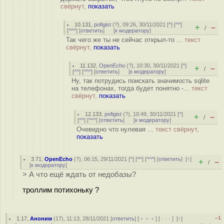
свёрнут,
показать
10.131
,
pofigist
(
?
), 09:26, 30/11/2021 [
^
] [
^^
]
+
–
/
[
^^^
] [
ответить
]
[
к модератору
]
Так чего же ты не сейчас открыл-то ...
текст
свёрнут,
показать
11.132
,
OpenEcho
(
?
), 10:30, 30/11/2021 [
^
]
+
–
/
[
^^
] [
^^^
] [
ответить
]
[
к модератору
]
Ну, так потрудись поискать значимость sqlite
на телефонах, тогда будет понятно -...
текст
свёрнут,
показать
12.133
,
pofigist
(
?
), 10:49, 30/11/2021 [
^
]
+
–
/
[
^^
] [
^^^
] [
ответить
]
[
к модератору
]
Очевидно что нулевая ...
текст свёрнут,
показать
3.71
,
OpenEcho
(
?
), 06:15, 29/11/2021 [
^
] [
^^
] [
^^^
] [
ответить
]
[
↑
]
+
–
/
[
к модератору
]
> А что ещё ждать от недобазы?
троллим потихоньку ?
–1
1.17
,
Аноним
(
17
), 11:13, 28/11/2021 [
ответить
] [
﹢﹢﹢
] [
· · ·
]
[
↑
]