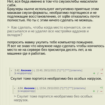
Нет, вся беда именно в том что смузихлебы ниасилили
сабж.
Браузеры нынче используют интуитивно приятные этим
макакам смузи-форматы, необратимо портящиеся и не
подлежащие восстановлению, от sqlite отказались почти
полностью. Но ты с этим ничего сделать не можешь.
> Как сделать, чтобы когда место кончается, он не
рассыпался и не удалял все настройки аддонов и
вкладок?
попросить мамку укупить тебе компьютер пожырнее.
Я вот не знаю что ненужное надо сделать чтобы кончилось
место не на сервере без присмотра десять лет, а на
машинке где я работаю.
–7
3.42
,
Аноним
(
-
), 15:40, 28/11/2021 [
^
] [
^^
] [
^^^
] [
ответить
]
+
–
[
к модератору
]
/
Скулит тоже портится необратимо без особых нагрузок.
+1
4.84
,
Аноним
(
-
), 13:54, 29/11/2021 [
^
] [
^^
] [
^^^
] [
ответить
]
+
–
[
к модератору
]
/
> Скулит тоже портится необратимо без особых
нагрузок.