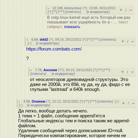
12.138
,
Anonymouz
(
?
), 13:08, 30/11/2021
+
–
/
[
^
] [
^^
] [
^^^
] [
ответить
]
[
к модератору
]
В nntp linux-kernel ещё есть Который как-раз
показывает всю ущербность tin a - ...
текст
свёрнут,
показать
6.69
,
ddd2
(
?
), 04:19, 29/11/2021 [
^
] [
^^
] [
^^^
] [
ответить
]
+
–
/
[
↑
] [
к модератору
]
https://forum.combats.com/
?
7.78
,
Аноним
(
77
), 09:19, 29/11/2021 [
^
] [
^^
] [
^^^
]
+
–
/
[
ответить
]
[
к модератору
]
от неосиляторов древовидной структуры. Это
даже не 2000й, это 89й, ну да, ну да, фидо с ее
глупыми "lastread" и 640k enough.
4.56
,
Онаним
(
?
), 22:13, 28/11/2021 [
^
] [
^^
] [
^^^
] [
ответить
]
[
↓
]
+
–
/
[
↑
] [
к модератору
]
Да легко, вообще делать нечего.
1 тема = 1 файл, сообщения append'ятся
Глобальные индексы тем и поиска таким же append-
файлом.
Удаление сообщений через дописывание ID=null.
Периодически компактирование, которое ничем не