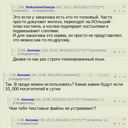
+1
3.50
,
YetAnotherOnanym
(
ok
), 19:12, 28/11/2021 [
^
] [
^^
] [
^^^
]
+
–
[
ответить
]
[
к модератору
]
/
Это если у заказчика есть кто-то толковый. Часто
просто докупают железо, переходят на бОльший
план хостинга, а косяки подпирают костылями и
подмазывают соплями.
И для заказчика это норма, он просто не представляет,
что можно как-то по-другому.
3.125
,
Аноним
(
125
), 01:02, 30/11/2021 [
^
] [
^^
] [
^^^
] [
ответить
]
+
–
/
[
к модератору
]
Джава-то как раз строго-типизированный язык.
1.34
,
Аноним
(
34
), 14:48, 28/11/2021 [
ответить
] [
﹢﹢﹢
] [
· · ·
]
[
↓
] [
↑
]
+
–
/
[
к модератору
]
Так. В проде можно использовать? Какие камни будут если
10_000 посетителей в сутки
2.35
,
Аноним
(
10
), 15:08, 28/11/2021 [
^
] [
^^
] [
^^^
] [
ответить
]
[
↓
]
+
–
/
[
к модератору
]
Чем тебя текстовые файлы не устраивают?
–1
3.36
,
Аноним
(
34
), 15:13, 28/11/2021 [
^
] [
^^
] [
^^^
] [
ответить
]
[
↓
]
+
–
[
к модератору
]
/