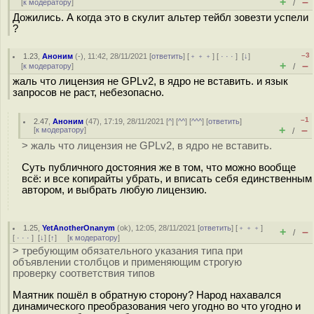
+
–
[
к модератору
]
/
Дожились. А когда это в скулит альтер тейбл зовезти успели
?
–3
1.23
,
Аноним
(
-
), 11:42, 28/11/2021 [
ответить
] [
﹢﹢﹢
] [
· · ·
]
[
↓
]
+
–
[
к модератору
]
/
жаль что лицензия не GPLv2, в ядро не вставить. и язык
запросов не раст, небезопасно.
–1
2.47
,
Аноним
(
47
), 17:19, 28/11/2021 [
^
] [
^^
] [
^^^
] [
ответить
]
+
–
[
к модератору
]
/
> жаль что лицензия не GPLv2, в ядро не вставить.
Суть публичного достояния же в том, что можно вообще
всё: и все копирайты убрать, и вписать себя единственным
автором, и выбрать любую лицензию.
1.25
,
YetAnotherOnanym
(
ok
), 12:05, 28/11/2021 [
ответить
] [
﹢﹢﹢
]
+
–
/
[
· · ·
]
[
↓
] [
↑
] [
к модератору
]
> требующим обязательного указания типа при
объявлении столбцов и применяющим строгую
проверку соответствия типов
Маятник пошёл в обратную сторону? Народ нахавался
динамического преобразования чего угодно во что угодно и