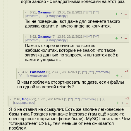
sqlite заново - с квадратными колесами на этот раз.
6.91
,
Онаним
(
?
), 13:58, 29/11/2021 [
^
] [
^^
] [
^^^
]
+
–
/
[
ответить
]
[
к модератору
]
Ты не поверишь, вот даже для опеннета такого
движка хватит, и ничего нигде не кончится.
6.92
,
Онаним
(
?
), 13:59, 29/11/2021 [
^
] [
^^
] [
^^^
]
+
–
/
[
ответить
]
[
к модератору
]
Память скорее кончится во всяких
жабомонолитах, которые не знают, что такое
загрузка данных по запросу, и пытаются всё в
памяти удержать.
–1
4.63
,
PaleMoon
(
?
), 23:41, 28/11/2021 [
^
] [
^^
] [
^^^
] [
ответить
]
+
–
[
↑
] [
к модератору
]
/
В чем проблема отсортировать по дате, если файлы
на одной из версий reiserfs?
–3
2.40
,
Gogi
(
??
), 15:31, 28/11/2021 [
^
] [
^^
] [
^^^
] [
ответить
]
[
↓
] [
↑
]
+
–
[
к модератору
]
/
Я б не ставил на ссыкулит. Есть же вполне легковесные
базы типа Postgres или даже Interbase (там ещё какие-то
опенсорсные открытые форки были). MySQL опять же. Чем
"стандартнее" СУБД, тем меньше от неё ожидается
проблем.