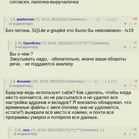
согласен, палочка-выручалочка
–10
1.5
,
pashev.me
(
?
), 10:11, 28/11/2021 [
ответить
] [
﹢﹢﹢
] [
· · ·
]
[
↓
] [
↑
]
+
–
[
к модератору
]
/
Без питона, SQLite и gnuplot это было бы невозможно - /v19
+2
2.70
,
OpenEcho
(
?
), 06:00, 29/11/2021 [
^
] [
^^
] [
^^^
] [
ответить
]
+
–
[
к модератору
]
/
Вы о чем ?
Закусывать надо, - обязательно, иначе ваши обороты
речи, - не поддаются анализу
–2
1.9
,
Аноним
(
10
), 10:30, 28/11/2021 [
ответить
] [
﹢﹢﹢
] [
· · ·
]
[
↓
] [
↑
]
+
–
[
к модератору
]
/
Браузер ведь использует сабж? Как сделать, чтобы когда
место кончается, он не рассыпался и не удалял все
настройки аддонов и вкладок? Я внезапно обнаружил, что
временные файлы с меги (почему они не удаляются,
кстати?) выжрали всё место в хомяке, и почти все
программы умерли и потеряли все данные.
+1
2.11
,
пох.
(
?
), 10:34, 28/11/2021 [
^
] [
^^
] [
^^^
] [
ответить
]
[
↓
]
+
–
[
к модератору
]
/