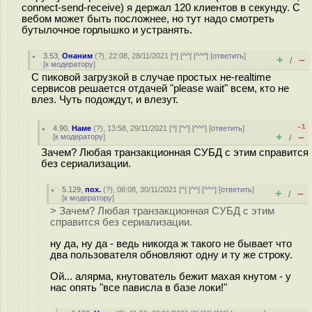
connect-send-receive) я держал 120 клиентов в секунду. С
вебом может быть посложнее, но тут надо смотреть
бутылочное горлышко и устранять.
3.53
,
Онаним
(
?
), 22:08, 28/11/2021 [
^
] [
^^
] [
^^^
] [
ответить
]
+
–
/
[
к модератору
]
С пиковой загрузкой в случае простых не-realtime
сервисов решается отдачей "please wait" всем, кто не
влез. Чуть подождут, и влезут.
–1
4.90
,
Наме
(
?
), 13:58, 29/11/2021 [
^
] [
^^
] [
^^^
] [
ответить
]
+
–
[
к модератору
]
/
Зачем? Любая транзакционная СУБД с этим справится
без сериализации.
5.129
,
пох.
(
?
), 08:08, 30/11/2021 [
^
] [
^^
] [
^^^
] [
ответить
]
+
–
/
[
к модератору
]
> Зачем? Любая транзакционная СУБД с этим
справится без сериализации.
ну да, ну да - ведь никогда ж такого не бывает что
два пользователя обновляют одну и ту же строку.
Ой... алярма, кнутователь бежит махая кнутом - у
нас опять "все пависла в базе локи!"