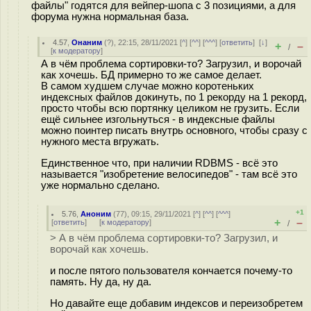
файлы" годятся для вейпер-шопа с 3 позициями, а для
форума нужна нормальная база.
4.57
,
Онаним
(
?
), 22:15, 28/11/2021 [
^
] [
^^
] [
^^^
] [
ответить
]
[
↓
]
+
–
/
[
к модератору
]
А в чём проблема сортировки-то? Загрузил, и ворочай
как хочешь. БД примерно то же самое делает.
В самом худшем случае можно коротеньких
индексных файлов докинуть, по 1 рекорду на 1 рекорд,
просто чтобы всю портянку целиком не грузить. Если
ещё сильнее изгольнуться - в индексные файлы
можно поинтер писать внутрь основного, чтобы сразу с
нужного места вгружать.
Единственное что, при наличии RDBMS - всё это
называется "изобретение велосипедов" - там всё это
уже нормально сделано.
+1
5.76
,
Аноним
(
77
), 09:15, 29/11/2021 [
^
] [
^^
] [
^^^
]
+
–
[
ответить
]
[
к модератору
]
/
> А в чём проблема сортировки-то? Загрузил, и
ворочай как хочешь.
и после пятого пользователя кончается почему-то
память. Ну да, ну да.
Но давайте еще добавим индексов и переизобретем