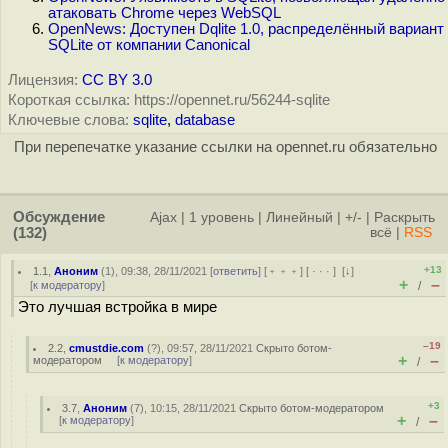
атаковать Chrome через WebSQL
OpenNews: Доступен Dqlite 1.0, распределённый вариант
SQLite от компании Canonical
Лицензия:
CC BY 3.0
Короткая ссылка: https://opennet.ru/56244-sqlite
Ключевые слова:
sqlite
,
database
При перепечатке указание ссылки на opennet.ru обязательно
Обсуждение
Ajax
|
1 уровень
|
Линейный
|
+/-
|
Раскрыть
(132)
всё
|
RSS
+13
1.1
,
Аноним
(
1
), 09:38, 28/11/2021 [
ответить
] [
﹢﹢﹢
] [
· · ·
]
[
↓
]
+
–
[
к модератору
]
/
Это лучшая встройка в мире
–19
2.2
,
cmustdie.com
(
?
), 09:57, 28/11/2021
Скрыто ботом-
+
–
модератором
[
к модератору
]
/
+3
3.7
,
Аноним
(
7
), 10:15, 28/11/2021
Скрыто ботом-модератором
+
–
[
к модератору
]
/