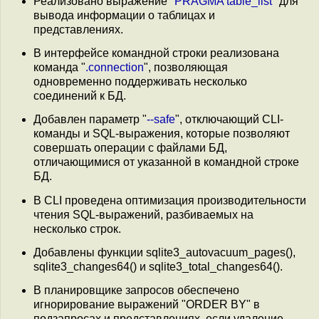
Реализовано выражение "
PRAGMA table_list
" для
вывода информации о таблицах и
представлениях.
В интерфейсе командной строки реализована
команда "
.connection
", позволяющая
одновременно поддерживать несколько
соединений к БД.
Добавлен параметр "
--safe
", отключающий CLI-
команды и SQL-выражения, которые позволяют
совершать операции с файлами БД,
отличающимися от указанной в командной строке
БД.
В CLI проведена оптимизация производительности
чтения SQL-выражений, разбиваемых на
несколько строк.
Добавлены функции sqlite3_autovacuum_pages(),
sqlite3_changes64() и sqlite3_total_changes64().
В планировщике запросов обеспечено
игнорирование выражений "ORDER BY" в
подзапросах и представлениях, если удаление