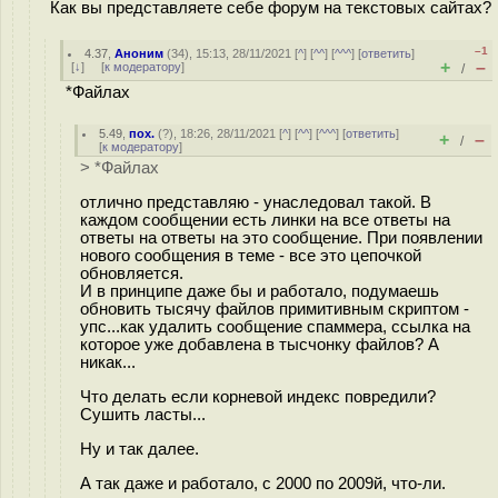
Как вы представляете себе форум на текстовых сайтах?
–1
4.37
,
Аноним
(
34
), 15:13, 28/11/2021 [
^
] [
^^
] [
^^^
] [
ответить
]
+
–
[
↓
] [
к модератору
]
/
*Файлах
5.49
,
пох.
(
?
), 18:26, 28/11/2021 [
^
] [
^^
] [
^^^
] [
ответить
]
+
–
/
[
к модератору
]
> *Файлах
отлично представляю - унаследовал такой. В
каждом сообщении есть линки на все ответы на
ответы на ответы на это сообщение. При появлении
нового сообщения в теме - все это цепочкой
обновляется.
И в принципе даже бы и работало, подумаешь
обновить тысячу файлов примитивным скриптом -
упс...как удалить сообщение спаммера, ссылка на
которое уже добавлена в тысчонку файлов? А
никак...
Что делать если корневой индекс повредили?
Сушить ласты...
Ну и так далее.
А так даже и работало, с 2000 по 2009й, что-ли.