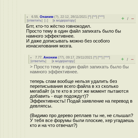
6.55
,
Онаним
(
?
), 22:12, 28/11/2021 [
^
] [
^^
] [
^^^
]
+
–
/
[
ответить
]
[
↓
] [
к модератору
]
Бггг, кто-то жёстко говнокодил.
Просто тему в один файл запихать было бы
намного эффективнее.
И даже дописывать можно без особого
изнасилования мозга.
7.77
,
Аноним
(
77
), 09:17, 29/11/2021 [
^
] [
^^
] [
^^^
]
+
–
/
[
ответить
]
[
к модератору
]
> Просто тему в один файл запихать было бы
намного эффективнее.
теперь спам вообще нельзя удалить без
переписывания всего файла в хз сколько
мегабайт (а те кто в этот же момент пытаются
добавить - еще подождут)?
Эффективность! Подай заявление на перевод в
девляпсы.
(Видимо про дерево реплаев ты не, не слышал?
У тебя все форумы были плоские, хер угадаешь
кто и на что отвечал?)