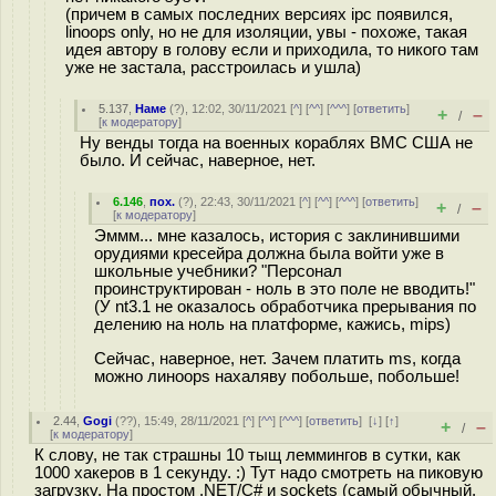
(причем в самых последних версиях ipc появился,
linoops only, но не для изоляции, увы - похоже, такая
идея автору в голову если и приходила, то никого там
уже не застала, расстроилась и ушла)
5.137
,
Наме
(
?
), 12:02, 30/11/2021 [
^
] [
^^
] [
^^^
] [
ответить
]
+
–
/
[
к модератору
]
Ну венды тогда на военных кораблях ВМС США не
было. И сейчас, наверное, нет.
6.146
,
пох.
(
?
), 22:43, 30/11/2021 [
^
] [
^^
] [
^^^
] [
ответить
]
+
–
/
[
к модератору
]
Эммм... мне казалось, история с заклинившими
орудиями кресейра должна была войти уже в
школьные учебники? "Персонал
проинструктирован - ноль в это поле не вводить!"
(У nt3.1 не оказалось обработчика прерывания по
делению на ноль на платформе, кажись, mips)
Сейчас, наверное, нет. Зачем платить ms, когда
можно линoops нахаляву побольше, побольше!
2.44
,
Gogi
(
??
), 15:49, 28/11/2021 [
^
] [
^^
] [
^^^
] [
ответить
]
[
↓
] [
↑
]
+
–
/
[
к модератору
]
К слову, не так страшны 10 тыщ леммингов в сутки, как
1000 хакеров в 1 секунду. :) Тут надо смотреть на пиковую
загрузку. На простом .NET/C# и sockets (самый обычный,