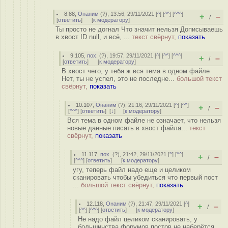
8.88
,
Онаним
(
?
), 13:56, 29/11/2021 [
^
] [
^^
] [
^^^
]
+
–
/
[
ответить
]
[
к модератору
]
Ты просто не догнал Что значит нельзя Дописываешь
в хвост ID null, и всё, ...
текст свёрнут,
показать
9.105
,
пох.
(
?
), 19:57, 29/11/2021 [
^
] [
^^
] [
^^^
]
+
–
/
[
ответить
]
[
к модератору
]
В хвост чего, у тебя ж вся тема в одном файле
Нет, ты не успел, это не последне...
большой текст
свёрнут,
показать
10.107
,
Онаним
(
?
), 21:16, 29/11/2021 [
^
] [
^^
]
+
–
/
[
^^^
] [
ответить
]
[
↓
] [
к модератору
]
Вся тема в одном файле не означает, что нельзя
новые данные писать в хвост файла...
текст
свёрнут,
показать
11.117
,
пох.
(
?
), 21:42, 29/11/2021 [
^
] [
^^
]
+
–
/
[
^^^
] [
ответить
]
[
к модератору
]
угу, теперь файл надо еще и целиком
сканировать чтобы убедиться что первый пост
...
большой текст свёрнут,
показать
12.118
,
Онаним
(
?
), 21:47, 29/11/2021 [
^
]
+
–
/
[
^^
] [
^^^
] [
ответить
]
[
к модератору
]
Не надо файл целиком сканировать, у
большинства форумов постов не наберётся