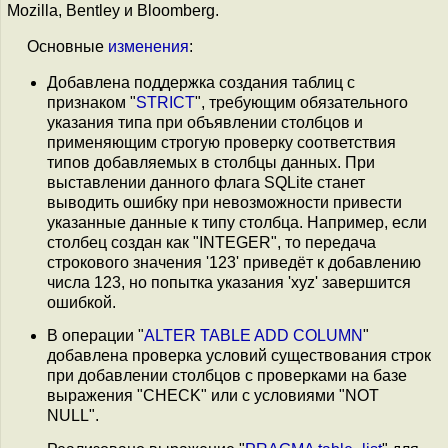
Mozilla, Bentley и Bloomberg.
Основные
изменения
:
Добавлена поддержка создания таблиц с
признаком "
STRICT
", требующим обязательного
указания типа при объявлении столбцов и
применяющим строгую проверку соответствия
типов добавляемых в столбцы данных. При
выставлении данного флага SQLite станет
выводить ошибку при невозможности привести
указанные данные к типу столбца. Например, если
столбец создан как "INTEGER", то передача
строкового значения '123' приведёт к добавлению
числа 123, но попытка указания 'xyz' завершится
ошибкой.
В операции "
ALTER TABLE ADD COLUMN
"
добавлена проверка условий существования строк
при добавлении столбцов с проверками на базе
выражения "CHECK" или с условиями "NOT
NULL".