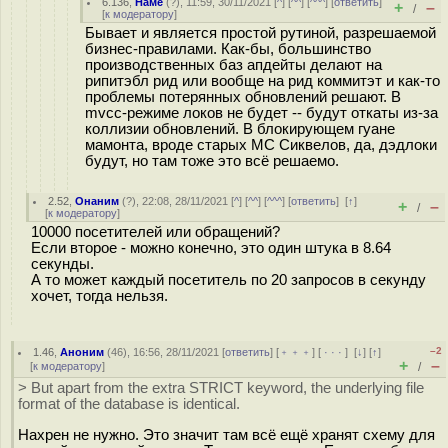
6.136
,
Наме
(
?
), 11:59, 30/11/2021 [
^
] [
^^
] [
^^^
] [
ответить
]
+
–
/
[
к модератору
]
Бывает и является простой рутиной, разрешаемой
бизнес-правилами. Как-бы, большинство
производственных баз апдейты делают на
рипитэбл рид или вообще на рид коммитэт и как-то
проблемы потерянных обновлений решают. В
mvcc-режиме локов не будет -- будут откаты из-за
коллизии обновлений. В блокирующем гуане
мамонта, вроде старых МС Сиквелов, да, дэдлоки
будут, но там тоже это всё решаемо.
2.52
,
Онаним
(
?
), 22:08, 28/11/2021 [
^
] [
^^
] [
^^^
] [
ответить
]
[
↑
]
+
–
/
[
к модератору
]
10000 посетителей или обращений?
Если второе - можно конечно, это один штука в 8.64
секунды.
А то может каждый посетитель по 20 запросов в секунду
хочет, тогда нельзя.
–2
1.46
,
Аноним
(
46
), 16:56, 28/11/2021 [
ответить
] [
﹢﹢﹢
] [
· · ·
]
[
↓
] [
↑
]
+
–
[
к модератору
]
/
> But apart from the extra STRICT keyword, the underlying file
format of the database is identical.
Нахрен не нужно. Это значит там всё ещё хранят схему для