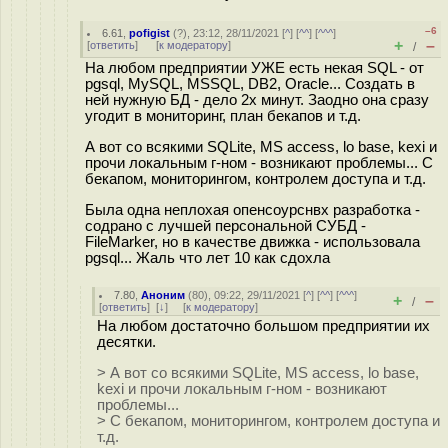
–6
6.61
,
pofigist
(
?
), 23:12, 28/11/2021 [
^
] [
^^
] [
^^^
]
+
–
[
ответить
]
[
к модератору
]
/
На любом предприятии УЖЕ есть некая SQL - от
pgsql, MySQL, MSSQL, DB2, Oracle... Создать в
ней нужную БД - дело 2х минут. Заодно она сразу
угодит в мониторинг, план бекапов и т.д.
А вот со всякими SQLite, MS access, lo base, kexi и
прочи локальным г-ном - возникают проблемы... С
бекапом, мониторингом, контролем доступа и т.д.
Была одна неплохая опенсоурснвх разработка -
содрано с лучшей персональной СУБД -
FileMarker, но в качестве движка - использовала
pgsql... Жаль что лет 10 как сдохла
7.80
,
Аноним
(
80
), 09:22, 29/11/2021 [
^
] [
^^
] [
^^^
]
+
–
/
[
ответить
]
[
↓
] [
к модератору
]
На любом достаточно большом предприятии их
десятки.
> А вот со всякими SQLite, MS access, lo base,
kexi и прочи локальным г-ном - возникают
проблемы...
> С бекапом, мониторингом, контролем доступа и
т.д.