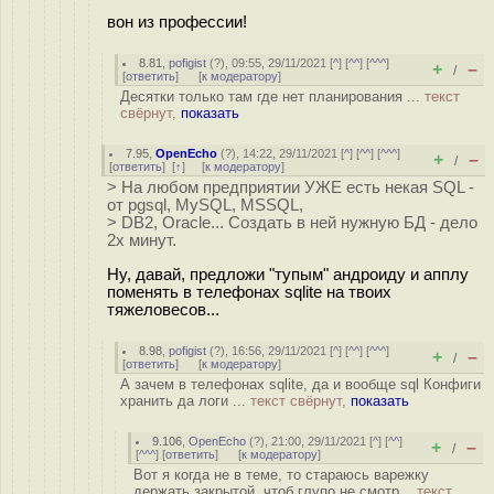
вон из профессии!
8.81
,
pofigist
(
?
), 09:55, 29/11/2021 [
^
] [
^^
] [
^^^
]
+
–
/
[
ответить
]
[
к модератору
]
Десятки только там где нет планирования ...
текст
свёрнут,
показать
7.95
,
OpenEcho
(
?
), 14:22, 29/11/2021 [
^
] [
^^
] [
^^^
]
+
–
/
[
ответить
]
[
↑
] [
к модератору
]
> На любом предприятии УЖЕ есть некая SQL -
от pgsql, MySQL, MSSQL,
> DB2, Oracle... Создать в ней нужную БД - дело
2х минут.
Ну, давай, предложи "тупым" андроиду и апплу
поменять в телефонах sqlite на твоих
тяжеловесов...
8.98
,
pofigist
(
?
), 16:56, 29/11/2021 [
^
] [
^^
] [
^^^
]
+
–
/
[
ответить
]
[
к модератору
]
А зачем в телефонах sqlite, да и вообще sql Конфиги
хранить да логи ...
текст свёрнут,
показать
9.106
,
OpenEcho
(
?
), 21:00, 29/11/2021 [
^
] [
^^
]
+
–
/
[
^^^
] [
ответить
]
[
к модератору
]
Вот я когда не в теме, то стараюсь варежку
держать закрытой, чтоб глупо не смотр...
текст