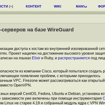
ОСТИ
(
+
)
КОНТЕНТ
WIKI
MAN'ы
ФО
-серверов на базе WireGuard
изации доступа к хостам во внутренней изолированной сет
етях. Проект нацелен на достижение высокого уровня защи
написан на языках
Elixir
и Ruby, и
распространяется
под лиц
опасности из компании Cisco, который попытался создать 
сключающее появление проблем, с которыми приходилось
блачным VPC. Firezone может рассматриваться как открытый
d вместо OpenVPN.
азных версий CentOS, Fedora, Ubuntu и Debian, установка к
ые зависимости уже включены при помощи инструментария
C
ом Linux не старее 4.19 и собранный модуль ядра с VPN Wi