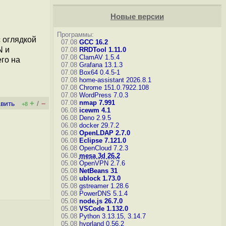
Новые версии
Программы:
 оглядкой
07.08
GCC 16.2
N и
07.08
RRDTool 1.11.0
07.08
ClamAV 1.5.4
го на
07.08
Grafana 13.1.3
07.08
Box64 0.4.5-1
07.08
home-assistant 2026.8.1
07.08
Chrome 151.0.7922.108
07.08
WordPress 7.0.3
+
–
07.08
nmap 7.991
вить
/
+8
06.08
icewm 4.1
06.08
Deno 2.9.5
06.08
docker 29.7.2
06.08
OpenLDAP 2.7.0
06.08
Eclipse 7.121.0
06.08
OpenCloud 7.2.3
06.08
mesa 3d 26.2
05.08
OpenVPN 2.7.6
05.08
NetBeans 31
05.08
ublock 1.73.0
05.08
gstreamer 1.28.6
05.08
PowerDNS 5.1.4
05.08
node.js 26.7.0
05.08
VSCode 1.132.0
05.08
Python 3.13.15, 3.14.7
05.08
hyprland 0.56.2