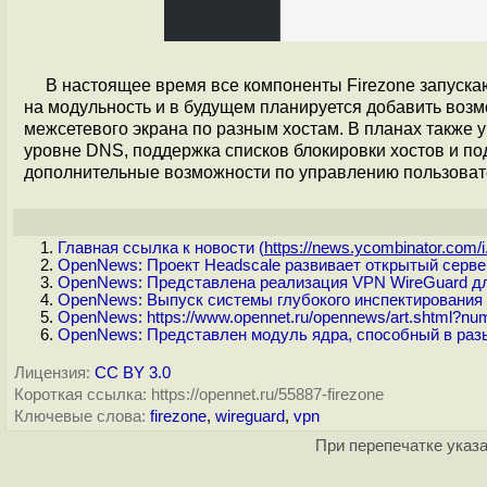
В настоящее время все компоненты Firezone запускаю
на модульность и в будущем планируется добавить воз
межсетевого экрана по разным хостам. В планах также
уровне DNS, поддержка списков блокировки хостов и по
дополнительные возможности по управлению пользоват
Главная ссылка к новости (
https://news.ycombinator.com/i.
OpenNews: Проект Headscale развивает открытый сервер
OpenNews: Представлена реализация VPN WireGuard д
OpenNews: Выпуск системы глубокого инспектирования 
OpenNews: https://www.opennet.ru/opennews/art.shtml?n
OpenNews: Представлен модуль ядра, способный в ра
Лицензия:
CC BY 3.0
Короткая ссылка: https://opennet.ru/55887-firezone
Ключевые слова:
firezone
,
wireguard
,
vpn
При перепечатке указа