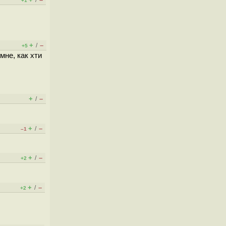
/
+1
+
–
/
+5
мне, как хти
+
–
/
+
–
/
–1
+
–
/
+2
+
–
/
+2