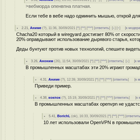
>вебморда опенвпна платная.
Если тебе в вебе надо одминить мышью, открой для
2.21
,
Аниме
(
?
), 11:36, 30/09/2021 [
^
] [
^^
] [
^^^
] [
ответить
]
[
↓
] [
↑
] [
к модер
Chacha20 который в wiregyard достигает 80% от скорости 
20% оправдывают использование дырявого старья, кото
Деды бунтуют против новых технологий, спешите видет
3.26
,
Аноним
(
26
), 11:54, 30/09/2021 [
^
] [
^^
] [
^^^
] [
ответить
]
[
↓
] [
к 
В промышленных масштабах эти 20% играют громад
4.31
,
Аниме
(
?
), 12:39, 30/09/2021 [
^
] [
^^
] [
^^^
] [
ответить
]
[
к 
Приведи пример.
4.38
,
кокпок
(
?
), 15:19, 30/09/2021 [
^
] [
^^
] [
^^^
] [
ответить
]
[
к 
В промышленных масштабах openvpn не удастся 
5.41
,
BorichL
(
ok
), 16:33, 30/09/2021 [
^
] [
^^
] [
^^^
] [
ответит
10 лет использовали OpenVPN в промышлен