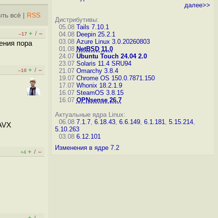
далее>>
ть всё
|
RSS
Дистрибутивы:
05.08
Tails 7.10.1
+
–
/
04.08
Deepin 25.2.1
–17
03.08
Azure Linux 3.0.20260803
ения пора
01.08
NetBSD 11.0
24.07
Ubuntu Touch 24.04 2.0
23.07
Solaris 11.4 SRU94
+
–
/
21.07
Omarchy 3.8.4
–10
19.07
Chrome OS 150.0.7871.150
17.07
Whonix 18.2.1.9
16.07
SteamOS 3.8.15
16.07
OPNsense 26.7
Актуальные ядра Linux:
06.08
7.1.7
,
6.18.43
,
6.6.149
,
6.1.181
,
5.15.214
,
 AVX
5.10.263
03.08
6.12.101
Изменения в ядре 7.2
+
–
/
+4
+
–