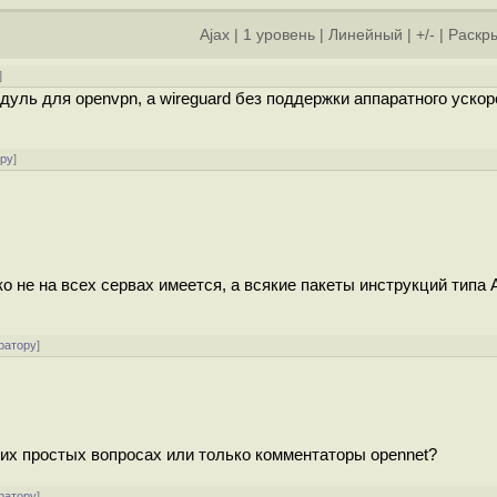
Ajax
|
1 уровень
|
Линейный
|
+/-
|
Раскры
]
дуль для openvpn, а wireguard без поддержки аппаратного ускор
ору
]
ко не на всех сервах имеется, а всякие пакеты инструкций типа
ратору
]
ких простых вопросах или только комментаторы opennet?
ратору
]