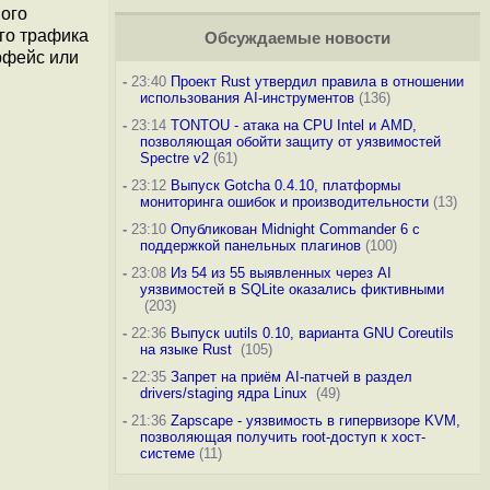
вого
его трафика
Обсуждаемые новости
рфейс или
-
23:40
Проект Rust утвердил правила в отношении
использования AI-инструментов
(136)
-
23:14
TONTOU - атака на CPU Intel и AMD,
позволяющая обойти защиту от уязвимостей
Spectre v2
(61)
-
23:12
Выпуск Gotcha 0.4.10, платформы
мониторинга ошибок и производительности
(13)
-
23:10
Опубликован Midnight Commander 6 c
поддержкой панельных плагинов
(100)
-
23:08
Из 54 из 55 выявленных через AI
уязвимостей в SQLite оказались фиктивными
(203)
-
22:36
Выпуск uutils 0.10, варианта GNU Coreutils
на языке Rust
(105)
-
22:35
Запрет на приём AI-патчей в раздел
drivers/staging ядра Linux
(49)
-
21:36
Zapscape - уязвимость в гипервизоре KVM,
позволяющая получить root-доступ к хост-
системе
(11)