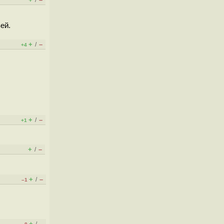
/
ей.
+
–
/
+4
+
–
/
+1
+
–
/
+
–
/
–1
+
–