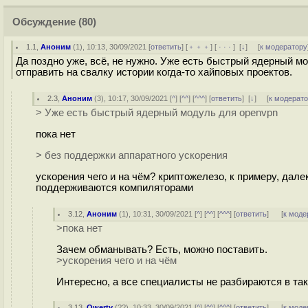
Обсуждение
(80)
1.1
,
Аноним
(
1
), 10:13, 30/09/2021 [
ответить
] [
﹢﹢﹢
] [
· · ·
]
[
↓
] [
к модератору
Да поздно уже, всё, не нужно. Уже есть быстрый ядерный мо
отправить на свалку истории когда-то хайповых проектов.
2.3
,
Аноним
(
3
), 10:17, 30/09/2021 [
^
] [
^^
] [
^^^
] [
ответить
]
[
↓
] [
к модерат
> Уже есть быстрый ядерный модуль для openvpn
пока нет
> без поддержки аппаратного ускорения
ускорения чего и на чём? криптожелезо, к примеру, дале
поддерживаются компиляторами
3.12
,
Аноним
(
1
), 10:31, 30/09/2021 [
^
] [
^^
] [
^^^
] [
ответить
]
[
к моде
>пока нет
Зачем обманывать? Есть, можно поставить.
>ускорения чего и на чём
Интересно, а все специалисты не разбираются в та
3.13
,
Qwerty
(
??
), 10:33, 30/09/2021 [
^
] [
^^
] [
^^^
] [
ответить
]
[
к моде