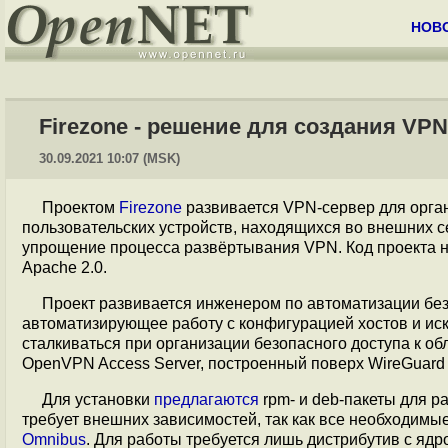
НОВ
Firezone - решение для создания VPN
30.09.2021 10:07 (MSK)
Проектом
Firezone
развивается VPN-сервер для орган
пользовательских устройств, находящихся во внешних с
упрощение процесса развёртывания VPN. Код проекта 
Apache 2.0.
Проект развивается инженером по автоматизации без
автоматизирующее работу с конфигурацией хостов и и
сталкиваться при организации безопасного доступа к о
OpenVPN Access Server, построенный поверх WireGuar
Для установки
предлагаются
rpm- и deb-пакеты для р
требует внешних зависимостей, так как все необходим
Omnibus
. Для работы требуется лишь дистрибутив с ядр