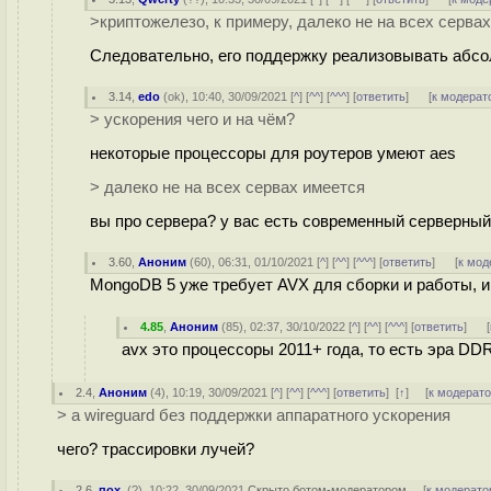
>криптожелезо, к примеру, далеко не на всех серва
Следовательно, его поддержку реализовывать абсолю
3.14
,
edo
(
ok
), 10:40, 30/09/2021 [
^
] [
^^
] [
^^^
] [
ответить
]
[
к модерат
> ускорения чего и на чём?
некоторые процессоры для роутеров умеют aes
> далеко не на всех сервах имеется
вы про сервера? у вас есть современный серверный
3.60
,
Аноним
(
60
), 06:31, 01/10/2021 [
^
] [
^^
] [
^^^
] [
ответить
]
[
к мод
MongoDB 5 уже требует AVX для сборки и работы, и 
4.85
,
Аноним
(
85
), 02:37, 30/10/2022 [
^
] [
^^
] [
^^^
] [
ответить
]
[
avx это процессоры 2011+ года, то есть эра DD
2.4
,
Аноним
(
4
), 10:19, 30/09/2021 [
^
] [
^^
] [
^^^
] [
ответить
]
[
↑
] [
к модерат
> а wireguard без поддержки аппаратного ускорения
чего? трассировки лучей?
2.6
,
пох.
(
?
), 10:22, 30/09/2021
Скрыто ботом-модератором
[
к модерато