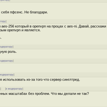
 себя пфсенс. Не благодари.
атору
]
aes-256 который в openvpn на процах с aes-ni. Давай, расскажи 
рым openvpn и является.
ь.
модератору
]
ную роль.
модератору
]
модератору
]
использовать из-за того что сервер синглтред.
ь
]
[
к модератору
]
ных масштабах без проблем. Что мы делали не так?