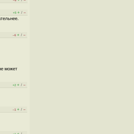
/
–8
+
–
/
+5
ательнее.
.
+
–
/
–6
 не может
+
–
/
+2
+
–
/
–1
+
–