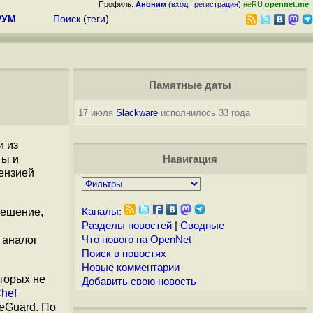
Профиль:
Аноним
(
вход
|
регистрация
)
неRU
opennet.me
РУМ
Поиск
(
теги
)
Памятные даты
17 июля
Slackware
исполнилось 33 года
и из
ты и
Навигация
ензией
решение,
Каналы:
Разделы новостей
|
Сводные
 аналог
Что нового на OpenNet
Поиск в новостях
Новые комментарии
оторых не
Добавить свою новость
hef
reGuard. По