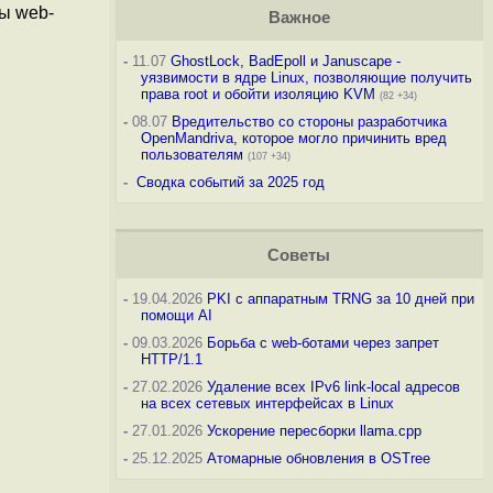
ты web-
Важное
-
11.07
GhostLock, BadEpoll и Januscape -
уязвимости в ядре Linux, позволяющие получить
права root и обойти изоляцию KVM
(82 +34)
-
08.07
Вредительство со стороны разработчика
OpenMandriva, которое могло причинить вред
пользователям
(107 +34)
-
Сводка событий за 2025 год
Советы
-
19.04.2026
PKI с аппаратным TRNG за 10 дней при
помощи AI
-
09.03.2026
Борьба с web-ботами через запрет
HTTP/1.1
-
27.02.2026
Удаление всех IPv6 link-local адресов
на всех сетевых интерфейсах в Linux
-
27.01.2026
Ускорение пересборки llama.cpp
-
25.12.2025
Атомарные обновления в OSTree