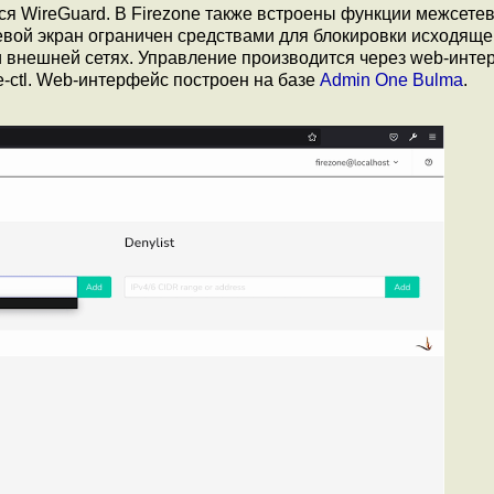
тся WireGuard. В Firezone также встроены функции межсете
тевой экран ограничен средствами для блокировки исходящ
и внешней сетях. Управление производится через web-инте
e-ctl. Web-интерфейс построен на базе
Admin One Bulma
.