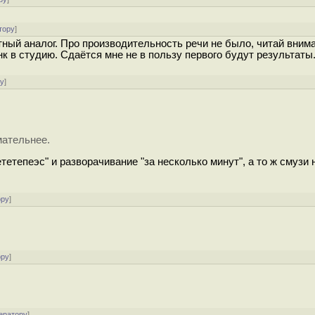
тору
]
ный аналог. Про производительность речи не было, читай вним
нк в студию. Сдаётся мне не в пользу первого будут результаты
ру
]
мательнее.
ететепеэс" и разворачивание "за несколько минут", а то ж смузи
ору
]
ору
]
ератору
]