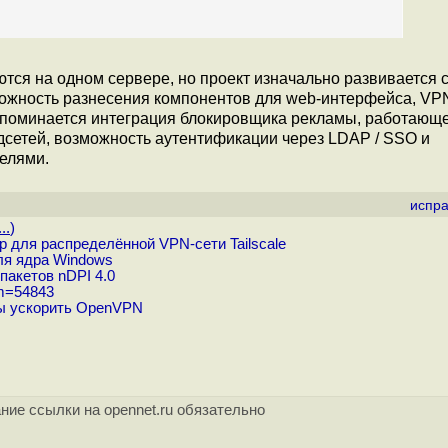
тся на одном сервере, но проект изначально развивается с
можность разнесения компонентов для web-интерфейса, VP
 упоминается интеграция блокировщика рекламы, работающе
дсетей, возможность аутентификации через LDAP / SSO и
елями.
испра
..
)
 для распределённой VPN-сети Tailscale
ля ядра Windows
пакетов nDPI 4.0
um=54843
зы ускорить OpenVPN
ние ссылки на opennet.ru обязательно