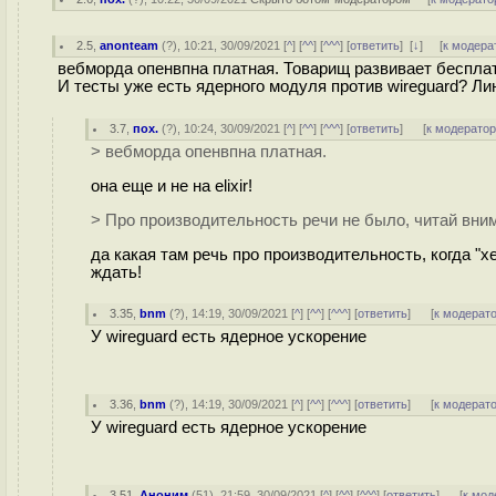
2.5
,
anonteam
(
?
), 10:21, 30/09/2021 [
^
] [
^^
] [
^^^
] [
ответить
]
[
↓
] [
к модера
вебморда опенвпна платная. Товарищ развивает бесплат
И тесты уже есть ядерного модуля против wireguard? Ли
3.7
,
пох.
(
?
), 10:24, 30/09/2021 [
^
] [
^^
] [
^^^
] [
ответить
]
[
к модерато
> вебморда опенвпна платная.
она еще и не на elixir!
> Про производительность речи не было, читай вни
да какая там речь про производительность, когда "х
ждать!
3.35
,
bnm
(
?
), 14:19, 30/09/2021 [
^
] [
^^
] [
^^^
] [
ответить
]
[
к модерат
У wireguard есть ядерное ускорение
3.36
,
bnm
(
?
), 14:19, 30/09/2021 [
^
] [
^^
] [
^^^
] [
ответить
]
[
к модерат
У wireguard есть ядерное ускорение
3.51
,
Аноним
(
51
), 21:59, 30/09/2021 [
^
] [
^^
] [
^^^
] [
ответить
]
[
к мод