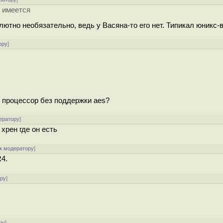
х имеется
тно необязательно, ведь у Васяна-то его нет. Типикал юникс-в
ору
]
 процессор без поддержки aes?
ератору
]
хрен где он есть
к модератору
]
R4.
ору
]
ру
]