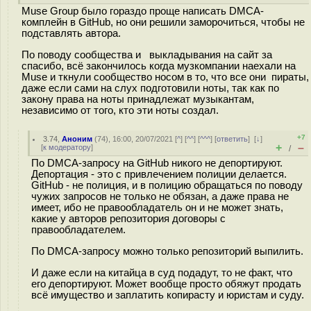
Muse Group было гораздо проще написать DMCA-
комплейн в GitHub, но они решили заморочиться, чтобы не
подставлять автора.
По поводу сообщества и выкладывания на сайт за
спасибо, всё закончилось когда музкомпании наехали на
Muse и ткнули сообщество носом в то, что все они пираты,
даже если сами на слух подготовили ноты, так как по
закону права на ноты принадлежат музыкантам,
независимо от того, кто эти ноты создал.
+7
3.74
,
Аноним
(
74
), 16:00, 20/07/2021 [
^
] [
^^
] [
^^^
] [
ответить
]
[
↓
]
+
–
[
к модератору
]
/
По DMCA-запросу на GitHub никого не депортируют.
Депортация - это с привлечением полиции делается.
GitHub - не полиция, и в полицию обращаться по поводу
чужих запросов не только не обязан, а даже права не
имеет, ибо не правообладатель он и не может знать,
какие у авторов репозитория договоры с
правообладателем.
По DMCA-запросу можно только репозиторий выпилить.
И даже если на китайца в суд подадут, то не факт, что
его депортируют. Может вообще просто обяжут продать
всё имущество и заплатить копирасту и юристам и суду.