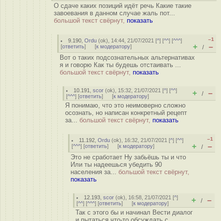
О сдаче каких позиций идёт речь Какие такие
завоевания в данном случае жаль пот...
большой текст свёрнут,
показать
–1
9.190
,
Ordu
(
ok
), 14:44, 21/07/2021 [
^
] [
^^
] [
^^^
]
+
–
[
ответить
]
[
к модератору
]
/
Вот о таких подсознательных альтернативах
я и говорю Как ты будешь отстаивать ...
большой текст свёрнут,
показать
10.191
,
scor
(
ok
), 15:32, 21/07/2021 [
^
] [
^^
]
+
–
/
[
^^^
] [
ответить
]
[
к модератору
]
Я понимаю, что это неимоверно сложно
осознать, но написан конкретный рецепт
за...
большой текст свёрнут,
показать
–1
11.192
,
Ordu
(
ok
), 16:32, 21/07/2021 [
^
] [
^^
]
+
–
[
^^^
] [
ответить
]
[
к модератору
]
/
Это не сработает Ну забьёшь ты и что
Или ты надеешься убедить 90
населения за...
большой текст свёрнут,
показать
12.193
,
scor
(
ok
), 16:58, 21/07/2021 [
^
]
+
–
/
[
^^
] [
^^^
] [
ответить
]
[
к модератору
]
Так с этого бы и начинал Вести диалог
и пытаться что-то обсуждать с