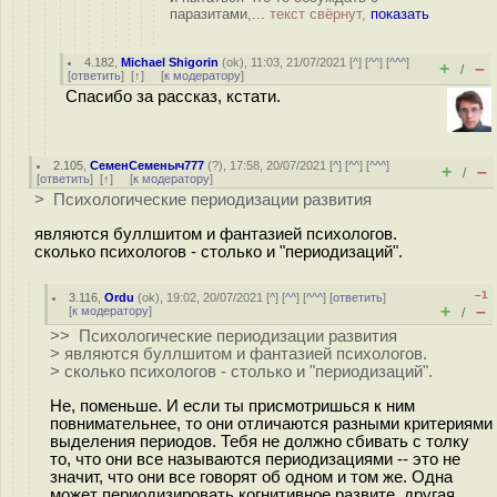
паразитами,...
текст свёрнут,
показать
4.182
,
Michael Shigorin
(
ok
), 11:03, 21/07/2021 [
^
] [
^^
] [
^^^
]
+
–
/
[
ответить
]
[
↑
] [
к модератору
]
Спасибо за рассказ, кстати.
2.105
,
СеменСеменыч777
(
?
), 17:58, 20/07/2021 [
^
] [
^^
] [
^^^
]
+
–
/
[
ответить
]
[
↑
] [
к модератору
]
> Психологические периодизации развития
являются буллшитом и фантазией психологов.
сколько психологов - столько и "периодизаций".
–1
3.116
,
Ordu
(
ok
), 19:02, 20/07/2021 [
^
] [
^^
] [
^^^
] [
ответить
]
+
–
[
к модератору
]
/
>> Психологические периодизации развития
> являются буллшитом и фантазией психологов.
> сколько психологов - столько и "периодизаций".
Не, поменьше. И если ты присмотришься к ним
повнимательнее, то они отличаются разными критериями
выделения периодов. Тебя не должно сбивать с толку
то, что они все называются периодизациями -- это не
значит, что они все говорят об одном и том же. Одна
может периодизировать когнитивное развите, другая