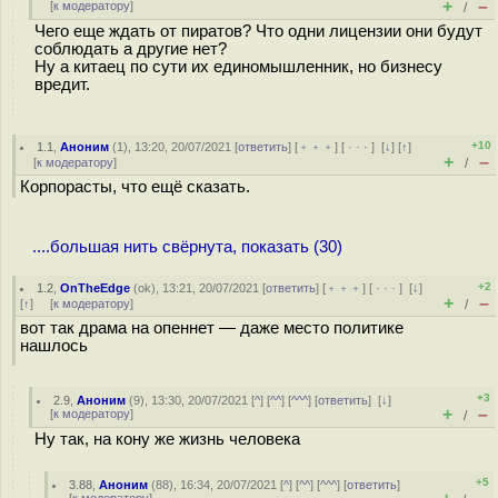
+
–
[
к модератору
]
/
Чего еще ждать от пиратов? Что одни лицензии они будут
соблюдать а другие нет?
Ну а китаец по сути их единомышленник, но бизнесу
вредит.
+10
1.1
,
Аноним
(
1
), 13:20, 20/07/2021 [
ответить
] [
﹢﹢﹢
] [
· · ·
]
[
↓
] [
↑
]
+
–
[
к модератору
]
/
Корпорасты, что ещё сказать.
....большая нить свёрнута, показать (30)
+2
1.2
,
OnTheEdge
(
ok
), 13:21, 20/07/2021 [
ответить
] [
﹢﹢﹢
] [
· · ·
]
[
↓
]
+
–
[
↑
] [
к модератору
]
/
вот так драма на опеннет — даже место политике
нашлось
+3
2.9
,
Аноним
(
9
), 13:30, 20/07/2021 [
^
] [
^^
] [
^^^
] [
ответить
]
[
↓
]
+
–
[
к модератору
]
/
Ну так, на кону же жизнь человека
+5
3.88
,
Аноним
(
88
), 16:34, 20/07/2021 [
^
] [
^^
] [
^^^
] [
ответить
]