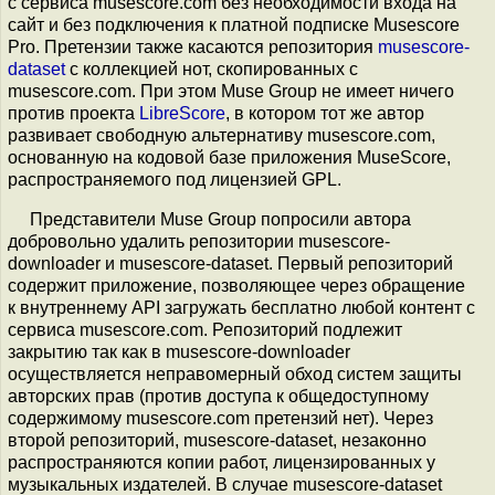
с сервиса musescore.com без необходимости входа на
сайт и без подключения к платной подписке Musescore
Pro. Претензии также касаются репозитория
musescore-
dataset
с коллекцией нот, скопированных с
musescore.com. При этом Muse Group не имеет ничего
против проекта
LibreScore
, в котором тот же автор
развивает свободную альтернативу musescore.com,
основанную на кодовой базе приложения MuseScore,
распространяемого под лицензией GPL.
Представители Muse Group попросили автора
добровольно удалить репозитории musescore-
downloader и musescore-dataset. Первый репозиторий
содержит приложение, позволяющее через обращение
к внутреннему API загружать бесплатно любой контент с
сервиса musescore.com. Репозиторий подлежит
закрытию так как в musescore-downloader
осуществляется неправомерный обход систем защиты
авторских прав (против доступа к общедоступному
содержимому musescore.com претензий нет). Через
второй репозиторий, musescore-dataset, незаконно
распространяются копии работ, лицензированных у
музыкальных издателей. В случае musescore-dataset