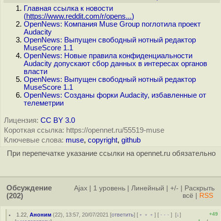
Главная ссылка к новости
(
https://www.reddit.com/r/opens...
)
OpenNews: Компания Muse Group поглотила проект
Audacity
OpenNews: Выпущен свободный нотный редактор
MuseScore 1.1
OpenNews: Новые правила конфиденциальности
Audacity допускают сбор данных в интересах органов
власти
OpenNews: Выпущен свободный нотный редактор
MuseScore 1.1
OpenNews: Созданы форки Audacity, избавленные от
телеметрии
Лицензия:
CC BY 3.0
Короткая ссылка: https://opennet.ru/55519-muse
Ключевые слова:
muse
,
copyright
,
github
При перепечатке указание ссылки на opennet.ru обязательно
Обсуждение
Ajax
|
1 уровень
|
Линейный
|
+/-
|
Раскрыть
(202)
всё
|
RSS
+49
1.22
,
Аноним
(
22
), 13:57, 20/07/2021 [
ответить
] [
﹢﹢﹢
] [
· · ·
]
[
↓
]