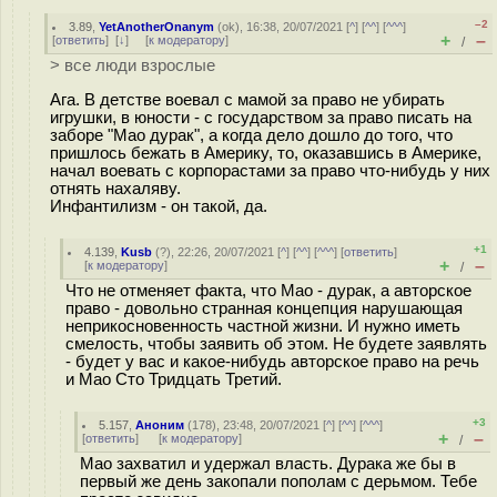
–2
3.89
,
YetAnotherOnanym
(
ok
), 16:38, 20/07/2021 [
^
] [
^^
] [
^^^
]
+
–
[
ответить
]
[
↓
] [
к модератору
]
/
> все люди взрослые
Ага. В детстве воевал с мамой за право не убирать
игрушки, в юности - с государством за право писать на
заборе "Мао дурак", а когда дело дошло до того, что
пришлось бежать в Америку, то, оказавшись в Америке,
начал воевать с корпорастами за право что-нибудь у них
отнять нахаляву.
Инфантилизм - он такой, да.
+1
4.139
,
Kusb
(
?
), 22:26, 20/07/2021 [
^
] [
^^
] [
^^^
] [
ответить
]
+
–
[
к модератору
]
/
Что не отменяет факта, что Мао - дурак, а авторское
право - довольно странная концепция нарушающая
неприкосновенность частной жизни. И нужно иметь
смелость, чтобы заявить об этом. Не будете заявлять
- будет у вас и какое-нибудь авторское право на речь
и Мао Сто Тридцать Третий.
+3
5.157
,
Аноним
(
178
), 23:48, 20/07/2021 [
^
] [
^^
] [
^^^
]
+
–
[
ответить
]
[
к модератору
]
/
Мао захватил и удержал власть. Дурака же бы в
первый же день закопали пополам с дерьмом. Тебе