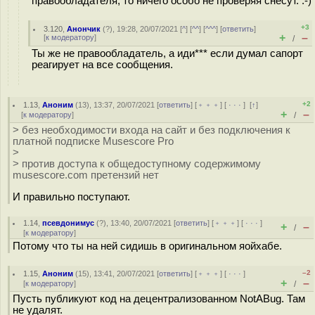
правообладателя, то ничего особо не проверяя снесут. :-)
+3
3.120
,
Анончик
(
?
), 19:28, 20/07/2021 [
^
] [
^^
] [
^^^
] [
ответить
]
+
–
[
к модератору
]
/
Ты же не правообладатель, а иди*** если думал сапорт
реагирует на все сообщения.
+2
1.13
,
Аноним
(
13
), 13:37, 20/07/2021 [
ответить
] [
﹢﹢﹢
] [
· · ·
]
[
↑
]
+
–
[
к модератору
]
/
> без необходимости входа на сайт и без подключения к
платной подписке Musescore Pro
>
> против доступа к общедоступному содержимому
musescore.com претензий нет
И правильно поступают.
1.14
,
псевдонимус
(
?
), 13:40, 20/07/2021 [
ответить
] [
﹢﹢﹢
] [
· · ·
]
+
–
/
[
к модератору
]
Потому что ты на ней сидишь в оригинальном яойхабе.
–2
1.15
,
Аноним
(
15
), 13:41, 20/07/2021 [
ответить
] [
﹢﹢﹢
] [
· · ·
]
+
–
[
к модератору
]
/
Пусть публикуют код на децентрализованном NotABug. Там
не удалят.