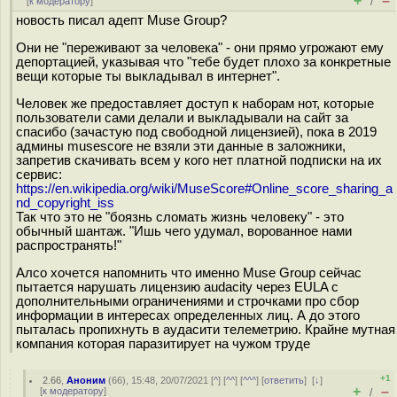
+
–
[
к модератору
]
/
новость писал адепт Muse Group?
Они не "переживают за человека" - они прямо угрожают ему
депортацией, указывая что "тебе будет плохо за конкретные
вещи которые ты выкладывал в интернет".
Человек же предоставляет доступ к наборам нот, которые
пользователи сами делали и выкладывали на сайт за
спасибо (зачастую под свободной лицензией), пока в 2019
админы musescore не взяли эти данные в заложники,
запретив скачивать всем у кого нет платной подписки на их
сервис:
https://en.wikipedia.org/wiki/MuseScore#Online_score_sharing_a
nd_copyright_iss
Так что это не "боязнь сломать жизнь человеку" - это
обычный шантаж. "Ишь чего удумал, ворованное нами
распространять!"
Алсо хочется напомнить что именно Muse Group сейчас
пытается нарушать лицензию audacity через EULA с
дополнительными ограничениями и строчками про сбор
информации в интересах определенных лиц. А до этого
пыталась пропихнуть в аудасити телеметрию. Крайне мутная
компания которая паразитирует на чужом труде
+1
2.66
,
Аноним
(
66
), 15:48, 20/07/2021 [
^
] [
^^
] [
^^^
] [
ответить
]
[
↓
]
+
–
[
к модератору
]
/