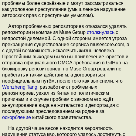
проблемы более серьёзные и могут рассматриваться
как уголовное преступление (умышленное нарушение
авторских прав с преступным умыслом).
Автор проблемных репозиториев отказался удалять
репозитории и компания Muse Group
столкнулась
с
непростой дилеммой. С одной стороны имеется угроза
прекращения существование сервиса musescore.com, а
с другой возможность искалечить жизнь человека.
Простейшим выходом было бы привлечение юристов и
отправка официального DMCA-требования в GitHub на
блокировку репозиториев, но Muse Group решили не
прибегать к таким действиям, а договориться
неофициальным путём, после того как выяснили, что
Wenzheng Tang
, разработчик проблемных
репозиториев, уехал из Китая по политическим
причинам и в случае проблем с законом его ждёт
аннулирование вида на жительство и депортация с
последующим преследованием на родине за
оскорбление
китайского правительства.
На другой чаше весов находится вероятность
нарушения статуса кво, которого удалось достигнуть с