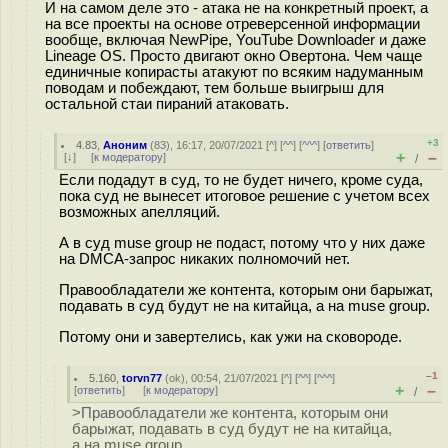
И на самом деле это - атака не на конкретный проект, а
на все проекты на основе отреверсенной информации
вообще, включая NewPipe, YouTube Downloader и даже
Lineage OS. Просто двигают окно Овертона. Чем чаще
единичные копирасты атакуют по всяким надуманным
поводам и побеждают, тем больше выигрыш для
остальной стаи пираний атаковать.
+3
4.83
,
Аноним
(
83
), 16:17, 20/07/2021 [
^
] [
^^
] [
^^^
] [
ответить
]
+
–
[
↓
] [
к модератору
]
/
Если подадут в суд, то не будет ничего, кроме суда,
пока суд не вынесет итоговое решение с учетом всех
возможных апелляций.
А в суд muse group не подаст, потому что у них даже
на DMCA-запрос никаких полномочий нет.
Правообладатели же контента, которым они барыжат,
подавать в суд будут не на китайца, а на muse group.
Потому они и завертелись, как ужи на сковороде.
–1
5.160
,
torvn77
(
ok
), 00:54, 21/07/2021 [
^
] [
^^
] [
^^^
]
+
–
[
ответить
]
[
к модератору
]
/
>Правообладатели же контента, которым они
барыжат, подавать в суд будут не на китайца,
а на muse group.