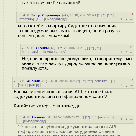
так что лучше без аналогий.
–3
4.81
,
Тинус Лорвальдс
(
ok
), 16:16, 20/07/2021 [
^
] [
^^
] [
^^^
]
+
–
[
ответить
]
[
↑
] [
к модератору
]
/
когда к тебе в квартиру будет лезть домушник,
ты не вздумай вызывать полицию, беги сразу за
новым дверным замком!
+1
5.93
,
Аноним
(
48
), 17:12, 20/07/2021 [
^
] [
^^
] [
^^^
]
+
–
[
ответить
]
[
к модератору
]
/
Не, они не прогоняют домушника, а говорят ему - мы
знаем, что у нас тут дыра, но вы ей не пользуйтесь
пожалуйста.
+3
3.75
,
Аноним
(
83
), 16:01, 20/07/2021 [
^
] [
^^
] [
^^^
] [
ответить
]
[
↑
]
+
–
[
к модератору
]
/
Взлом путем использования API, которое было
задокументировано на официальном сайте?
Китайские хакеры они такие, да.
4.91
,
Аноним
(
91
), 16:57, 20/07/2021 [
^
] [
^^
] [
^^^
] [
ответить
]
+
–
/
[
к модератору
]
>> штатный публично документированный API,
информация о котором была удалена с сайта