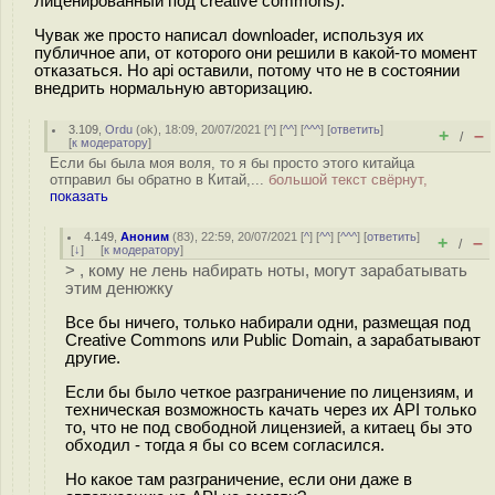
лиценированный под creative commons).
Чувак же просто написал downloader, используя их
публичное апи, от которого они решили в какой-то момент
отказаться. Но api оставили, потому что не в состоянии
внедрить нормальную авторизацию.
3.109
,
Ordu
(
ok
), 18:09, 20/07/2021 [
^
] [
^^
] [
^^^
] [
ответить
]
+
–
/
[
к модератору
]
Если бы была моя воля, то я бы просто этого китайца
отправил бы обратно в Китай,...
большой текст свёрнут,
показать
4.149
,
Аноним
(
83
), 22:59, 20/07/2021 [
^
] [
^^
] [
^^^
] [
ответить
]
+
–
/
[
↓
] [
к модератору
]
> , кому не лень набирать ноты, могут зарабатывать
этим денюжку
Все бы ничего, только набирали одни, размещая под
Creative Commons или Public Domain, а зарабатывают
другие.
Если бы было четкое разграничение по лицензиям, и
техническая возможность качать через их API только
то, что не под свободной лицензией, а китаец бы это
обходил - тогда я бы со всем согласился.
Но какое там разграничение, если они даже в