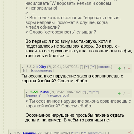
насиловать^W воровать нельзя и совсем
> неправильно!
> .......
> Вот только как осознание "воровать нельзя,
воры неправы" поможет в случае, когда
> тебя обнесли?
> Слово "осторожность" слышал?
Во первых я про вину как таковую, хотя я
подставлюсь не закрывая дверь. Во вторых -
какая-то осторожность нужна, но пошли они на фиг,
трястись и бояться...
5.212
,
b00by
(
?
), 22:01, 24/07/2021 [
^
] [
^^
] [
^^^
] [
ответить
]
+
–
/
[
↑
] [
к модератору
]
Ты осознанное нарушение закона сравниваешь с
короткой юбкой? Совсем ебобо.
6.221
,
Kusb
(
?
), 08:32, 26/07/2021 [
^
] [
^^
] [
^^^
]
+
–
/
[
ответить
]
[
к модератору
]
> Ты осознанное нарушение закона сравниваешь с
короткой юбкой? Совсем ебобо.
Осознанное нарушение просьбы пахана отдать
деньги, например. В чеём-то разницы нет.
–1
2.27
,
Аноним
(
27
), 14:05, 20/07/2021 [
^
] [
^^
] [
^^^
] [
ответить
]
[
↑
]