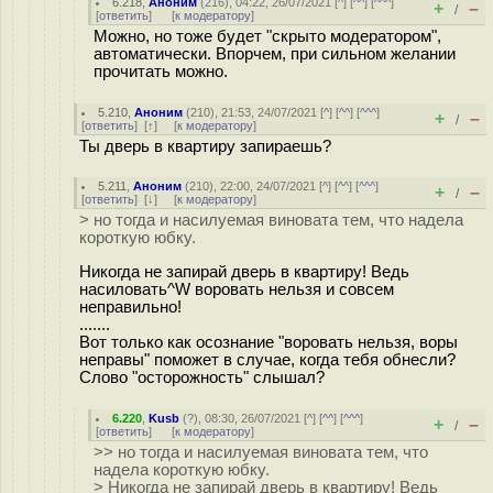
6.218
,
Аноним
(
216
), 04:22, 26/07/2021 [
^
] [
^^
] [
^^^
]
+
–
/
[
ответить
]
[
к модератору
]
Можно, но тоже будет "скрыто модератором",
автоматически. Впорчем, при сильном желании
прочитать можно.
5.210
,
Аноним
(
210
), 21:53, 24/07/2021 [
^
] [
^^
] [
^^^
]
+
–
/
[
ответить
]
[
↑
] [
к модератору
]
Ты дверь в квартиру запираешь?
5.211
,
Аноним
(
210
), 22:00, 24/07/2021 [
^
] [
^^
] [
^^^
]
+
–
/
[
ответить
]
[
↓
] [
к модератору
]
> но тогда и насилуемая виновата тем, что надела
короткую юбку.
Никогда не запирай дверь в квартиру! Ведь
насиловать^W воровать нельзя и совсем
неправильно!
.......
Вот только как осознание "воровать нельзя, воры
неправы" поможет в случае, когда тебя обнесли?
Слово "осторожность" слышал?
6.220
,
Kusb
(
?
), 08:30, 26/07/2021 [
^
] [
^^
] [
^^^
]
+
–
/
[
ответить
]
[
к модератору
]
>> но тогда и насилуемая виновата тем, что
надела короткую юбку.
> Никогда не запирай дверь в квартиру! Ведь