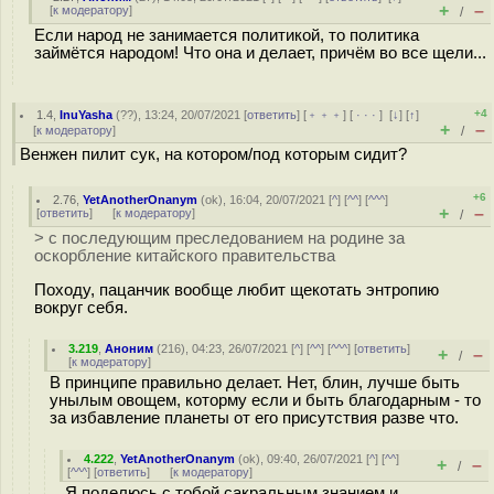
+
–
[
к модератору
]
/
Если народ не занимается политикой, то политика
займётся народом! Что она и делает, причём во все щели...
+4
1.4
,
InuYasha
(
??
), 13:24, 20/07/2021 [
ответить
] [
﹢﹢﹢
] [
· · ·
]
[
↓
] [
↑
]
+
–
[
к модератору
]
/
Венжен пилит сук, на котором/под которым сидит?
+6
2.76
,
YetAnotherOnanym
(
ok
), 16:04, 20/07/2021 [
^
] [
^^
] [
^^^
]
+
–
[
ответить
]
[
к модератору
]
/
> с последующим преследованием на родине за
оскорбление китайского правительства
Походу, пацанчик вообще любит щекотать энтропию
вокруг себя.
3.219
,
Аноним
(
216
), 04:23, 26/07/2021 [
^
] [
^^
] [
^^^
] [
ответить
]
+
–
/
[
к модератору
]
В принципе правильно делает. Нет, блин, лучше быть
унылым овощем, которму если и быть благодарным - то
за избавление планеты от его присутствия разве что.
4.222
,
YetAnotherOnanym
(
ok
), 09:40, 26/07/2021 [
^
] [
^^
]
+
–
/
[
^^^
] [
ответить
]
[
к модератору
]
Я поделюсь с тобой сакральным знанием и