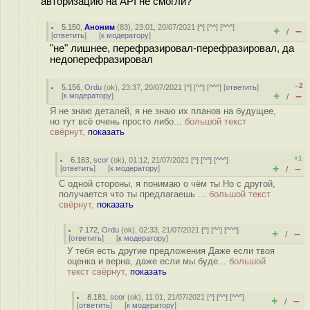
авторизацию на API не смогли?
5.150
,
Аноним
(
83
), 23:01, 20/07/2021 [
^
] [
^^
] [
^^^
]
+
–
/
[
ответить
]
[
к модератору
]
"не" лишнее, перефразировал-перефразировал, да
недоперефразировал
–2
5.156
,
Ordu
(
ok
), 23:37, 20/07/2021 [
^
] [
^^
] [
^^^
] [
ответить
]
+
–
[
к модератору
]
/
Я не знаю деталей, я не знаю их планов на будущее,
но тут всё очень просто либо...
большой текст
свёрнут,
показать
+1
6.163
,
scor
(
ok
), 01:12, 21/07/2021 [
^
] [
^^
] [
^^^
]
+
–
[
ответить
]
[
к модератору
]
/
С одной стороны, я понимаю о чём ты Но с другой,
получается что ты предлагаешь ...
большой текст
свёрнут,
показать
7.172
,
Ordu
(
ok
), 02:33, 21/07/2021 [
^
] [
^^
] [
^^^
]
+
–
/
[
ответить
]
[
к модератору
]
У тебя есть другие предложения Даже если твоя
оценка и верна, даже если мы буде...
большой
текст свёрнут,
показать
8.181
,
scor
(
ok
), 11:01, 21/07/2021 [
^
] [
^^
] [
^^^
]
+
–
/
[
ответить
]
[
к модератору
]