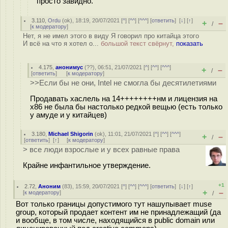
просто завидно.
3.110
,
Ordu
(
ok
), 18:19, 20/07/2021 [
^
] [
^^
] [
^^^
] [
ответить
]
[
↓
] [
↑
]
+
–
/
[
к модератору
]
Нет, я не имел этого в виду Я говорил про китайца этого
И всё на что я хотел о...
большой текст свёрнут,
показать
4.175
,
анонимус
(
??
), 06:51, 21/07/2021 [
^
] [
^^
] [
^^^
]
+
–
/
[
ответить
]
[
к модератору
]
>>Если бы не они, Intel не смогла бы десятилетиями
Продавать хаслель на 14++++++++нм и лицензия на
x86 не была бы настолько редкой вещью (есть только
у амуде и у китайцев)
3.180
,
Michael Shigorin
(
ok
), 11:01, 21/07/2021 [
^
] [
^^
] [
^^^
]
+
–
/
[
ответить
]
[
↑
] [
к модератору
]
> все люди взрослые и у всех равные права
Крайне инфантильное утверждение.
+1
2.72
,
Аноним
(
83
), 15:59, 20/07/2021 [
^
] [
^^
] [
^^^
] [
ответить
]
[
↓
] [
↑
]
+
–
[
к модератору
]
/
Вот только границы допустимого тут нашупывает muse
group, который продает контент им не принадлежащий (да
и вообще, в том числе, находящийся в public domain или