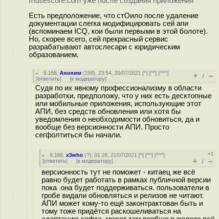
musescore.com уже после создания приложения
Есть предположение, что стОило после удаление
документации слегка модифицировать сей апи
(вспоминаем ICQ, кои были первыми в этой болоте).
Но, скорее всего, сей прекрасный сервис
разрабатывают автослесари с юридическим
образованием.
5.158
,
Аноним
(
158
), 23:54, 20/07/2021 [
^
] [
^^
] [
^^^
]
+
–
/
[
ответить
]
[
к модератору
]
Судя по их явному профессионализму в области
разработки, предположу, что у них есть десктопные
или мобильные приложения, использующие этот
АПИ, без средств обновления или хотя бы
уведомления о необходимости обновиться, да и
вообще без версионности АПИ. Просто
сегфолтиться бы начали.
+1
6.165
,
x3who
(
?
), 01:28, 21/07/2021 [
^
] [
^^
] [
^^^
]
+
–
[
ответить
]
[
к модератору
]
/
версионность тут не поможет - китаец же всё
равно будет работать в рамках публичной версии
пока она будет поддерживаться. пользователи в
гробе видали обновляться и релизов не читают.
АПИ может кому-то ещё законтрактован быть и
тому тоже придётся раскошеливаться на