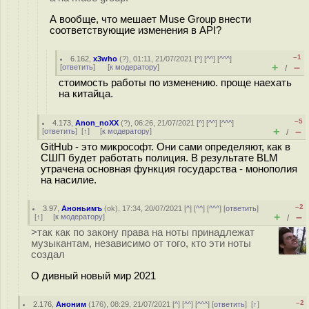
А вообще, что мешает Muse Group внести
соответствующие изменения в API?
–1
6.162
,
x3who
(
?
), 01:11, 21/07/2021 [
^
] [
^^
] [
^^^
]
+
–
[
ответить
]
[
к модератору
]
/
стоимость работы по изменению. проще наехать
на китайца.
–5
4.173
,
Anon_noXX
(
?
), 06:26, 21/07/2021 [
^
] [
^^
] [
^^^
]
+
–
[
ответить
]
[
↑
] [
к модератору
]
/
GitHub - это микрософт. Они сами определяют, как в
СШП будет работать полиция. В результате BLM
утрачена основная функция государства - монополия
на насилие.
–2
3.97
,
Аноньимъ
(
ok
), 17:34, 20/07/2021 [
^
] [
^^
] [
^^^
] [
ответить
]
+
–
[
↑
] [
к модератору
]
/
>так как по закону права на ноты принадлежат
музыкантам, независимо от того, кто эти ноты
создал
О дивный новый мир 2021
–2
2.176
,
Аноним
(
176
), 08:29, 21/07/2021 [
^
] [
^^
] [
^^^
] [
ответить
]
[
↑
]