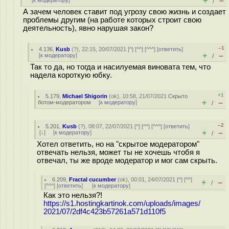
+
–
[
к модератору
]
/
А зачем человек ставит под угрозу свою жизнь и создает
проблемы другим (на работе которых строит свою
деятельность), явно нарушая закон?
–1
4.136
,
Kusb
(
?
), 22:15, 20/07/2021 [
^
] [
^^
] [
^^^
] [
ответить
]
+
–
[
к модератору
]
/
Так то да, но тогда и насилуемая виновата тем, что
надела короткую юбку.
+1
5.179
,
Michael Shigorin
(
ok
), 10:58, 21/07/2021
Скрыто
+
–
ботом-модератором
[
к модератору
]
/
–2
5.201
,
Kusb
(
?
), 08:07, 22/07/2021 [
^
] [
^^
] [
^^^
] [
ответить
]
+
–
[
↓
] [
к модератору
]
/
Хотел ответить, но на "скрытое модератором"
отвечать нельзя, может ты не хочешь чтобя я
отвечал, ты же вроде модератор и мог сам скрыть.
6.209
,
Fractal cucumber
(
ok
), 00:01, 24/07/2021 [
^
] [
^^
]
+
–
/
[
^^^
] [
ответить
]
[
к модератору
]
Как это нельзя?!
https://s1.hostingkartinok.com/uploads/images/
2021/07/2df4c423b57261a571d110f5