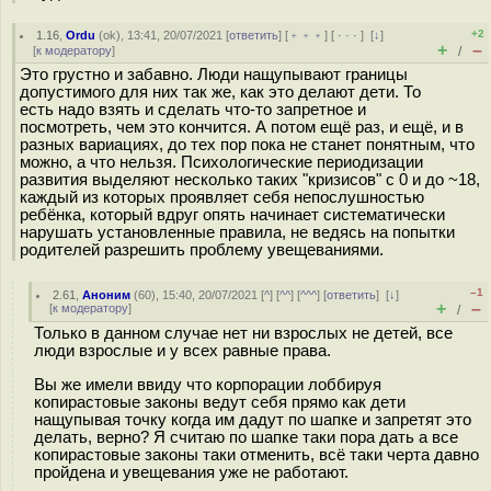
+2
1.16
,
Ordu
(
ok
), 13:41, 20/07/2021 [
ответить
] [
﹢﹢﹢
] [
· · ·
]
[
↓
]
+
–
[
к модератору
]
/
Это грустно и забавно. Люди нащупывают границы
допустимого для них так же, как это делают дети. То
есть надо взять и сделать что-то запретное и
посмотреть, чем это кончится. А потом ещё раз, и ещё, и в
разных вариациях, до тех пор пока не станет понятным, что
можно, а что нельзя. Психологические периодизации
развития выделяют несколько таких "кризисов" с 0 и до ~18,
каждый из которых проявляет себя непослушностью
ребёнка, который вдруг опять начинает систематически
нарушать установленные правила, не ведясь на попытки
родителей разрешить проблему увещеваниями.
–1
2.61
,
Аноним
(
60
), 15:40, 20/07/2021 [
^
] [
^^
] [
^^^
] [
ответить
]
[
↓
]
+
–
[
к модератору
]
/
Только в данном случае нет ни взрослых не детей, все
люди взрослые и у всех равные права.
Вы же имели ввиду что корпорации лоббируя
копирастовые законы ведут себя прямо как дети
нащупывая точку когда им дадут по шапке и запретят это
делать, верно? Я считаю по шапке таки пора дать а все
копирастовые законы таки отменить, всё таки черта давно
пройдена и увещевания уже не работают.