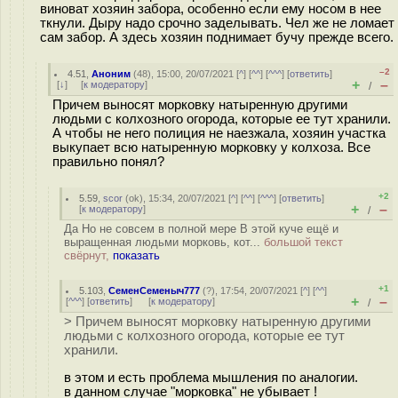
виноват хозяин забора, особенно если ему носом в нее
ткнули. Дыру надо срочно заделывать. Чел же не ломает
сам забор. А здесь хозяин поднимает бучу прежде всего.
–2
4.51
,
Аноним
(
48
), 15:00, 20/07/2021 [
^
] [
^^
] [
^^^
] [
ответить
]
+
–
[
↓
] [
к модератору
]
/
Причем выносят морковку натыренную другими
людьми с колхозного огорода, которые ее тут хранили.
А чтобы не него полиция не наезжала, хозяин участка
выкупает всю натыренную морковку у колхоза. Все
правильно понял?
+2
5.59
,
scor
(
ok
), 15:34, 20/07/2021 [
^
] [
^^
] [
^^^
] [
ответить
]
+
–
[
к модератору
]
/
Да Но не совсем в полной мере В этой куче ещё и
выращенная людьми морковь, кот...
большой текст
свёрнут,
показать
+1
5.103
,
СеменСеменыч777
(
?
), 17:54, 20/07/2021 [
^
] [
^^
]
+
–
[
^^^
] [
ответить
]
[
к модератору
]
/
> Причем выносят морковку натыренную другими
людьми с колхозного огорода, которые ее тут
хранили.
в этом и есть проблема мышления по аналогии.
в данном случае "морковка" не убывает !