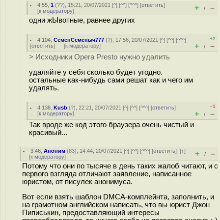
4.55
,
1
(
??
), 15:21, 20/07/2021 [
^
] [
^^
] [
^^^
] [
ответить
]
+
–
/
[
к модератору
]
одни жЫвотные, равнее других
+2
4.104
,
СеменСеменыч777
(
?
), 17:56, 20/07/2021 [
^
] [
^^
] [
^^^
]
+
–
[
ответить
]
[
к модератору
]
/
> Исходники Opera Presto нужно удалить
удаляйте у себя сколько будет угодно.
остальные как-нибудь сами решат как и чего им
удалять.
–1
4.138
,
Kusb
(
?
), 22:21, 20/07/2021 [
^
] [
^^
] [
^^^
] [
ответить
]
+
–
[
к модератору
]
/
Так вроде же код этого браузера очень чистый и
красивый...
3.46
,
Аноним
(
83
), 14:44, 20/07/2021 [
^
] [
^^
] [
^^^
] [
ответить
]
[
↑
]
+
–
/
[
к модератору
]
Потому что они по тысяче в день таких жалоб читают, и с
первого взгляда отличают заявление, написанное
юристом, от писулек анонимуса.
Вот если взять шаблон DMCA-комплейнта, заполнить, и
на грамотном английском написать, что вы юрист Джон
Пиписькин, предоставляющий интересы