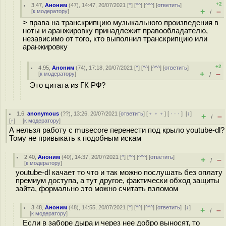
+2
3.47
,
Аноним
(
47
), 14:47, 20/07/2021 [
^
] [
^^
] [
^^^
] [
ответить
]
+
–
[
к модератору
]
/
> права на транскрипцию музыкального произведения в
ноты и аранжировку принадлежит правообладателю,
независимо от того, кто выполнил транскрипцию или
аранжировку
+2
4.95
,
Аноним
(
74
), 17:18, 20/07/2021 [
^
] [
^^
] [
^^^
] [
ответить
]
+
–
[
к модератору
]
/
Это цитата из ГК РФ?
1.6
,
anonymous
(
??
), 13:26, 20/07/2021 [
ответить
] [
﹢﹢﹢
] [
· · ·
]
[
↓
]
+
–
/
[
↑
] [
к модератору
]
А нельзя работу с musecore перенести под крыло youtube-dl?
Тому не привыкать к подобным искам
2.40
,
Аноним
(
40
), 14:37, 20/07/2021 [
^
] [
^^
] [
^^^
] [
ответить
]
+
–
/
[
к модератору
]
youtube-dl качает то что и так можно послушать без оплату
премиум доступа, а тут другое, фактически обход защиты
зайта, формально это можно считать взломом
3.48
,
Аноним
(
48
), 14:55, 20/07/2021 [
^
] [
^^
] [
^^^
] [
ответить
]
[
↓
]
+
–
/
[
к модератору
]
Если в заборе дыра и через нее добро выносят, то