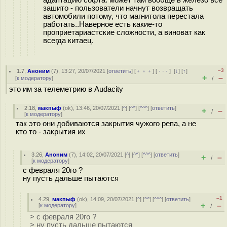
адаптацию софта. может там вообще в железо всё
зашито - пользователи начнут возвращать
автомобили потому, что магнитола перестала
работать..Наверное есть какие-то
проприетариастские сложности, а виноват как
всегда китаец.
–3
1.7
,
Аноним
(
7
), 13:27, 20/07/2021 [
ответить
] [
﹢﹢﹢
] [
· · ·
]
[
↓
] [
↑
]
+
–
[
к модератору
]
/
это им за телеметрию в Audacity
2.18
,
макпыф
(
ok
), 13:46, 20/07/2021 [
^
] [
^^
] [
^^^
] [
ответить
]
+
–
/
[
к модератору
]
так это они добиваются закрытия чужого репа, а не
кто то - закрытия их
3.26
,
Аноним
(
7
), 14:02, 20/07/2021 [
^
] [
^^
] [
^^^
] [
ответить
]
+
–
/
[
к модератору
]
с февраля 20го ?
ну пусть дальше пытаются
–1
4.29
,
макпыф
(
ok
), 14:09, 20/07/2021 [
^
] [
^^
] [
^^^
] [
ответить
]
+
–
[
к модератору
]
/
> с февраля 20го ?
> ну пусть дальше пытаются