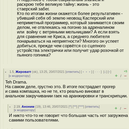
раскрою тебе великую тайну: жизнь - это
стаерский забег.
Кто по итогам жизни окажется более результативен -
убивший себя об землю неовощ Касперский или
неприметный программер, который занимается своим
делом, не отвлекаясь на погоню за адреналином
или войну с ветряными мельницами? А если взять
для сравнения не Криса, а среднего любителя
понарываться на неприятности? Многого он успеет
добиться, прежде чем сорвётся со сцепного
устройства электрички или получит удар розочкой от
пьяного гопника?
+5
1.5
,
Жироватт
(
ok
), 13:25, 20/07/2021 [
ответить
] [
﹢﹢﹢
] [
· · ·
]
[
↓
] [
↑
]
+
–
[
к модератору
]
/
Teh Drama.
На самом деле, грустно это. В итоге пострадает прогер
и сама компашка, но не те, кто реально виноват в
анальном закручивании гаек на аранжировки и транскрипции.
2.19
,
Аноним
(
19
), 13:46, 20/07/2021 [
^
] [
^^
] [
^^^
] [
ответить
]
+
–
/
[
к модератору
]
И никто что-то не говорит что большая часть нот загружена
самими пользователями.