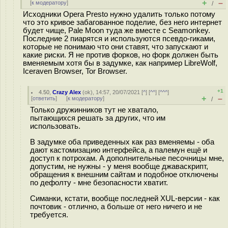
+
–
[
к модератору
]
/
Исходники Opera Presto нужно удалить только потому
что это кривое забагованное поделие, без него интернет
будет чище, Pale Moon туда же вместе с Seamonkey.
Последние 2 пиарятся и используются псевдо-гиками,
которые не понимаю что они ставят, что запускают и
какие риски. Я не против форков, но форк должен быть
вменяемым хотя бы в задумке, как например LibreWolf,
Iceraven Browser, Tor Browser.
+1
4.50
,
Crazy Alex
(
ok
), 14:57, 20/07/2021 [
^
] [
^^
] [
^^^
]
+
–
[
ответить
]
[
к модератору
]
/
Только дружинников тут не хватало,
пытающихся решать за других, что им
использовать.
В задумке оба приведенных как раз вменяемы - оба
дают кастомизацию интерфейса, а палемун ещё и
доступ к потрохам. А дополнительные песочницы мне,
допустим, не нужны - у меня вообще джаваскрипт,
обращения к внешним сайтам и подобное отключены
по дефолту - мне безопасности хватит.
Симанки, кстати, вообще последней XUL-версии - как
почтовик - отлично, а больше от него ничего и не
требуется.