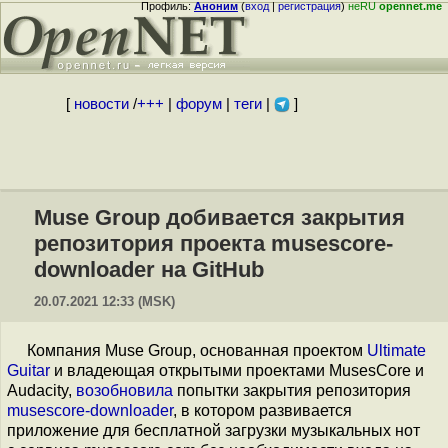
Профиль:
Аноним
(
вход
|
регистрация
)
неRU
opennet.me
[
новости
/
+++
|
форум
|
теги
|
]
Muse Group добивается закрытия
репозитория проекта musescore-
downloader на GitHub
20.07.2021 12:33 (MSK)
Компания Muse Group, основанная проектом
Ultimate
Guitar
и владеющая открытыми проектами MusesCore и
Audacity,
возобновила
попытки закрытия репозитория
musescore-downloader
, в котором развивается
приложение для бесплатной загрузки музыкальных нот