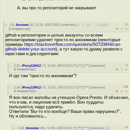
А, вы про то репозиторий не закрывают
+1
1.8
,
Аноним
(
8
), 13:29, 20/07/2021 [
ответить
] [
﹢﹢﹢
] [
· · ·
]
[
↓
] [
↑
]
+
–
[
к модератору
]
/
github и репозитории и целые аккаунты со всеми
репозиториями удаляет просто по анонимкам (некоторые
примеры
https://stackoverflow.com/questions/50720844/can-
github-delete-your-account
), а тут какую-то драму развели с
юристами и диссидентами
–1
2.21
,
iPony129412
(
?
), 13:56, 20/07/2021 [
^
] [
^^
] [
^^^
] [
ответить
]
+
–
[
к модератору
]
/
И где там "просто по анонимкам"?
–10
2.24
,
iPony129412
(
?
), 13:59, 20/07/2021 [
^
] [
^^
] [
^^^
] [
ответить
]
+
–
[
к модератору
]
/
Я вон писал жалобы на утекшую Opera Presto. И объяснил,
что и как, и лицензии всё привёл. Вон луддиты
пользуются, надо удалить.
Ответили "Вы-то кто вообще? Ваши права нарушены?".
Ну и обломалось...
–3
3.42
,
Аноним
(
40
), 14:40, 20/07/2021 [
^
] [
^^
] [
^^^
] [
ответить
]
[
↓
]