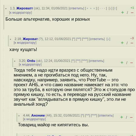
+1
1.3
,
Жироватт
(
ok
), 11:34, 01/06/2021 [
ответить
] [
﹢﹢﹢
] [
· · ·
]
[
↓
] [
↑
]
+
–
[
к модератору
]
/
Больше альтернатив, хороших и разных
–3
2.18
,
Жироват
(
?
), 12:12, 01/06/2021 [
^
] [
^^
] [
^^^
] [
ответить
]
[
↓
]
+
–
[
к модератору
]
/
хачу кущатъ!
3.20
,
Ordu
(
ok
), 12:24, 01/06/2021 [
^
] [
^^
] [
^^^
] [
ответить
]
+
–
/
[
к модератору
]
Тогда тебе надо идти вразрез с общественным
мнением, а не прогибаться под него. Ну, так,
навскидку, например, заявить, что PeerTube -- это
проект АНБ, и что само название намекает на это: что
это за труба, в которую они пялятся? Это ж стопудов про
прямую кишку, то есть, в переводе на русский название
звучит как "вглядываться в прямую кишку", это ли не
анальный зонд?
4.44
,
Аноним
(
44
), 15:32, 01/06/2021 [
^
] [
^^
] [
^^^
] [
ответить
]
+
–
/
[
к модератору
]
Товарищ майор не кипятитесь вы.