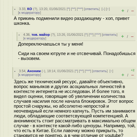
3.33
,
КО
(
?
), 13:20, 01/06/2021 [
^
] [
^^
] [
^^^
] [
ответить
]
[
↓
] [
↑
]
+
–
/
[
к модератору
]
А прикинь подменили видео раздающему - хоп, привет
шконка.
4.36
,
тов. майор
(
?
), 13:26, 01/06/2021 [
^
] [
^^
] [
^^^
] [
ответить
]
+
–
/
[
к модератору
]
Допереключаешься ты у меня!
Сиди на своем ютрупе и не отсвечивай. Понадобишься
- вызовем.
+2
3.54
,
Аноним
(
-
), 18:14, 01/06/2021 [
^
] [
^^
] [
^^^
] [
ответить
]
[
↑
]
+
–
[
к модератору
]
/
Здесь же технический ресурс, давайте объективно,
вопрос маньяков и других асоциальных личностей в
контексте интернета не исследован. И более того, я
видел оценки, говорящие об увеличении количества
случаев насилия после начала блокировок. Этот вопрос
простой снаружы, но абсолютно непростой и
неочевидный если немного капнуть. Пусть им занимаютя
люди, обладающие соответсвующей компетенцией. А
анонимность стоит рассматривать в максимально общем
случае - в контексте какой-либо цензуры. Например, той,
что есть в Китае. Если лавочку можно прикрыть, то
становится не понятно, а в чем отличие от youtube?