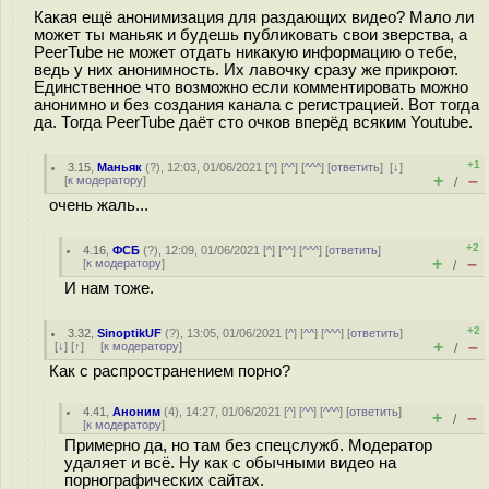
Какая ещё анонимизация для раздающих видео? Мало ли
может ты маньяк и будешь публиковать свои зверства, а
PeerTube не может отдать никакую информацию о тебе,
ведь у них анонимность. Их лавочку сразу же прикроют.
Единственное что возможно если комментировать можно
анонимно и без создания канала с регистрацией. Вот тогда
да. Тогда PeerTube даёт сто очков вперёд всяким Youtube.
+1
3.15
,
Маньяк
(
?
), 12:03, 01/06/2021 [
^
] [
^^
] [
^^^
] [
ответить
]
[
↓
]
+
–
[
к модератору
]
/
очень жаль...
+2
4.16
,
ФСБ
(
?
), 12:09, 01/06/2021 [
^
] [
^^
] [
^^^
] [
ответить
]
+
–
[
к модератору
]
/
И нам тоже.
+2
3.32
,
SinoptikUF
(
?
), 13:05, 01/06/2021 [
^
] [
^^
] [
^^^
] [
ответить
]
+
–
[
↓
] [
↑
] [
к модератору
]
/
Как с распространением порно?
4.41
,
Аноним
(
4
), 14:27, 01/06/2021 [
^
] [
^^
] [
^^^
] [
ответить
]
+
–
/
[
к модератору
]
Примерно да, но там без спецслужб. Модератор
удаляет и всё. Ну как с обычными видео на
порнографических сайтах.