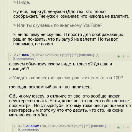
> Нигде.
Ну всё, пырьтуб ненужон (Для тех, кто плохо
соображает, "ненужон" означает, что никогда не взлетит).
> Или ты скучаешь по анальному YouTube?
Я ни по чему не скучаю. Я просто для соображающих
решил показать, что пырьтуб не взлетит. Но ты вот,
например, не понял.
2.73
,
пох.
(
?
), 15:39, 02/06/2021 [
^
] [
^^
] [
^^^
] [
ответить
]
[
↑
]
+
–
/
[
к модератору
]
а зачем обычному юзеру видеть топсто? Да еще и
прыщей?!
> Увидеть количество просмотров этих самых топ-100?
господин рекламный агент, вы палитесь.
Обычному юзеру, в отличие от вас, это вообще нафиг
неинтересно знать. Если, конечно, это не его собственные
просмотры. Но с пырьтубы это ему тоже быстро покажется
неинтересным (потому что что десять, что сто, на фоне
миллионов ютуба)
3.76
,
Аноним
(
70
), 10:34, 03/06/2021 [
^
] [
^^
] [
^^^
] [
ответить
]
+
–
/
[
к модератору
]