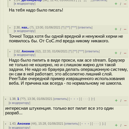
2.24
,
Дегенератор
(
ok
), 12:45, 01/06/2021 [
^
] [
^^
] [
^^^
] [
ответить
]
+
–
[
к модератору
]
/
На тебя надо было писать!
2.30
,
нах..
(
?
), 13:00, 01/06/2021 [
^
] [
^^
] [
^^^
] [
ответить
]
+
–
/
[
к модератору
]
Точно! Тогда хотя бы одной вредной и ненужной херни не
появилось бы. От CoC.md вреда никому никакого.
2.62
,
Аноним
(
62
), 22:33, 01/06/2021 [
^
] [
^^
] [
^^^
] [
ответить
]
+
–
/
[
к модератору
]
Надо было пилить в виде прокси, как ace stream. Браузер
не только не кошерно, но и слишком жирно для такой
задачи. Не надо из брауера делать операционную систему,
он сам в ней работает, это абсолютно лишний слой.
PeerTube очередной пример извращенного использования
веба. И причина как всегда - по нормальному не шмогла.
1.38
,
1
(
??
), 13:36, 01/06/2021 [
ответить
] [
﹢﹢﹢
] [
· · ·
]
[
↑
]
+
–
/
[
к модератору
]
интересная штукенция. только вот пилит все это один
разраб...
1.43
,
Аноним
(
44
), 15:28, 01/06/2021 [
ответить
] [
﹢﹢﹢
] [
· · ·
]
[
↓
]
+
–
/
[
к модератору
]