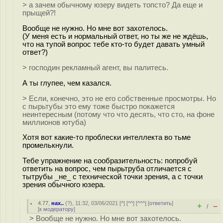
> а зачем обычному юзеру видеть топсто? Да еще и
прыщей?!
Вообще не нужно. Но мне вот захотелось.
(У меня есть и нормальный ответ, но ты же не ждёшь,
что на тупой вопрос тебе кто-то будет давать умный
ответ?)
> господин рекламный агент, вы палитесь.
А ты глупее, чем казался.
> Если, конечно, это не его собственные просмотры. Но
с пырьтубы это ему тоже быстро покажется
неинтересным (потому что что десять, что сто, на фоне
миллионов ютуба)
Хотя вот какие-то проблески интеллекта во тьме
промелькнули.
Тебе упражнение на сообразительность: попробуй
ответить на вопрос, чем пырьтруба отличается с
тытрубы _не_ с технической точки зрения, а с точки
зрения обычного юзера.
4.77
,
нах..
(
?
), 11:32, 03/06/2021 [
^
] [
^^
] [
^^^
] [
ответить
]
+
–
/
[
к модератору
]
> Вообще не нужно. Но мне вот захотелось.