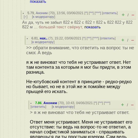
показать
5.79
,
Аноним
(
70
), 13:56, 03/06/2021 [
^
] [
^^
] [
^^^
] [
ответить
]
+
–
/
[
↑
] [
к модератору
]
Ах да, чуть не забыл 822 е 822 с 822 т 822 ь 822 822 у 822
822 м ...
большой текст свёрнут,
показать
6.81
,
нах..
(
?
), 15:22, 03/06/2021 [
^
] [
^^
] [
^^^
] [
ответить
]
+
–
/
[
к модератору
]
>> обрати внимание, что ответить на вопрос ты не
смог. А ведь
я ж не виноват что тебя не устраивает ответ. Нет
там контента за которым я мог бы придти, в этом
разница.
Не-ютубовский контент в принципе - редко-редко
но бывает, но не в этой же ж помойке между
прыщей его искать.
7.86
,
Аноним
(
70
), 10:43, 04/06/2021 [
^
] [
^^
] [
^^^
]
+
–
/
[
ответить
]
[
к модератору
]
> я ж не виноват что тебя не устраивает ответ.
Ответ меня устраивает. Меня не устраивает его
отсутствие: ты ведь на вопрос-то не ответил, а
начал софистикой заниматься - спрашивать
являешься ли ты простым юзером. Сам ведь