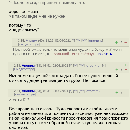
>После этого, я пришёл к выводу, что
хорошая жизнь
>в таком виде мне не нужен.
потому что
>надо самому"
3.55
,
Аноним
(
49
), 18:21, 01/06/2021 [
^
] [
^^
] [
^^^
] [
ответить
]
+
–
/
[
к модератору
]
Нет, проблема в том, что мэйнтенер чудак на букву м У меня
одного нет ни сил, н...
большой текст свёрнут,
показать
+1
2.68
,
Аноним
(
68
), 08:51, 02/06/2021 [
^
] [
^^
] [
^^^
] [
ответить
]
[
↑
]
+
–
[
к модератору
]
/
Имплементация ш2з могла дать более существенный
смысл в децентрализации тытруба. Не чокаясь.
2.84
,
Аноним
(
83
), 08:34, 04/06/2021 [
^
] [
^^
] [
^^^
] [
ответить
]
+
–
/
[
к модератору
]
> сети I2P
Всё правильно сказал. Туда скорости и стабильности
работы не завезли, а починить это сейчас уже невозможно
из-за изначальной кривости проектирования транспортного
уровня (отсутствие обратной связи в туннелях, теговая
система).