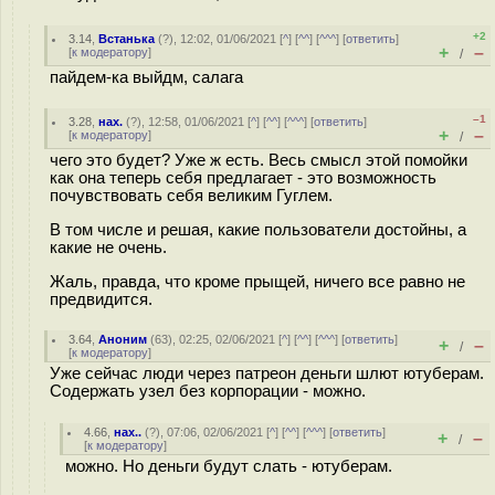
+2
3.14
,
Встанька
(
?
), 12:02, 01/06/2021 [
^
] [
^^
] [
^^^
] [
ответить
]
+
–
[
к модератору
]
/
пайдем-ка выйдм, салага
–1
3.28
,
нах.
(
?
), 12:58, 01/06/2021 [
^
] [
^^
] [
^^^
] [
ответить
]
+
–
[
к модератору
]
/
чего это будет? Уже ж есть. Весь смысл этой помойки
как она теперь себя предлагает - это возможность
почувствовать себя великим Гуглем.
В том числе и решая, какие пользователи достойны, а
какие не очень.
Жаль, правда, что кроме прыщей, ничего все равно не
предвидится.
3.64
,
Аноним
(
63
), 02:25, 02/06/2021 [
^
] [
^^
] [
^^^
] [
ответить
]
+
–
/
[
к модератору
]
Уже сейчас люди через патреон деньги шлют ютуберам.
Содержать узел без корпорации - можно.
4.66
,
нах..
(
?
), 07:06, 02/06/2021 [
^
] [
^^
] [
^^^
] [
ответить
]
+
–
/
[
к модератору
]
можно. Но деньги будут слать - ютуберам.