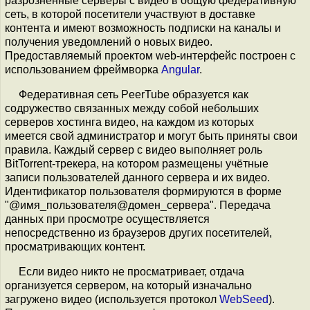
разрозненные серверы с видео в общую федеративную
сеть, в которой посетители участвуют в доставке
контента и имеют возможность подписки на каналы и
получения уведомлений о новых видео.
Предоставляемый проектом web-интерфейс построен с
использованием фреймворка
Angular
.
Федеративная сеть PeerTube образуется как
содружество связанных между собой небольших
серверов хостинга видео, на каждом из которых
имеется свой администратор и могут быть приняты свои
правила. Каждый сервер с видео выполняет роль
BitTorrent-трекера, на котором размещены учётные
записи пользователей данного сервера и их видео.
Идентификатор пользователя формируются в форме
"@имя_пользователя@домен_сервера". Передача
данных при просмотре осуществляется
непосредственно из браузеров других посетителей,
просматривающих контент.
Если видео никто не просматривает, отдача
организуется сервером, на который изначально
загружено видео (используется протокол
WebSeed
).