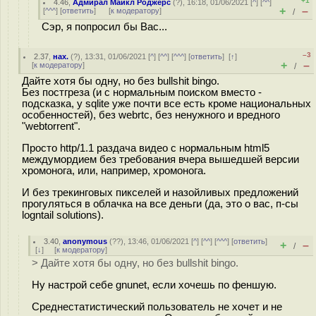
+1
4.46
,
Адмирал Майкл Роджерс
(
?
), 16:18, 01/06/2021 [
^
] [
^^
]
+
–
[
^^^
] [
ответить
]
[
к модератору
]
/
Сэр, я попросил бы Вас...
–3
2.37
,
нах.
(
?
), 13:31, 01/06/2021 [
^
] [
^^
] [
^^^
] [
ответить
]
[
↑
]
+
–
[
к модератору
]
/
Дайте хотя бы одну, но без bullshit bingo.
Без постгреза (и с нормальным поиском вместо -
подсказка, у sqlite уже почти все есть кроме национальных
особенностей), без webrtc, без ненужного и вредного
"webtorrent".
Просто http/1.1 раздача видео с нормальным html5
междумордием без требования вчера вышедшей версии
хромонога, или, например, хромонога.
И без трекинговых пикселей и назойливых предложений
прогуляться в облачка на все деньги (да, это о вас, п-сы
logntail solutions).
3.40
,
anonymous
(
??
), 13:46, 01/06/2021 [
^
] [
^^
] [
^^^
] [
ответить
]
+
–
/
[
↓
] [
к модератору
]
> Дайте хотя бы одну, но без bullshit bingo.
Ну настрой себе gnunet, если хочешь по феншую.
Среднестатистический пользователь не хочет и не