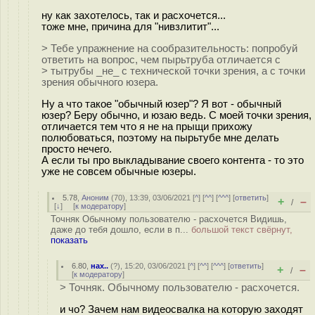
ну как захотелось, так и расхочется...
тоже мне, причина для "нивзлитит"...
> Тебе упражнение на сообразительность: попробуй
ответить на вопрос, чем пырьтруба отличается с
> тытрубы _не_ с технической точки зрения, а с точки
зрения обычного юзера.
Ну а что такое "обычный юзер"? Я вот - обычный
юзер? Беру обычно, и юзаю ведь. С моей точки зрения,
отличается тем что я не на прыщи прихожу
полюбоваться, поэтому на пырьтубе мне делать
просто нечего.
А если ты про выкладывание своего контента - то это
уже не совсем обычные юзеры.
5.78
,
Аноним
(
70
), 13:39, 03/06/2021 [
^
] [
^^
] [
^^^
] [
ответить
]
+
–
/
[
↓
] [
к модератору
]
Точняк Обычному пользователю - расхочется Видишь,
даже до тебя дошло, если в п...
большой текст свёрнут,
показать
6.80
,
нах..
(
?
), 15:20, 03/06/2021 [
^
] [
^^
] [
^^^
] [
ответить
]
+
–
/
[
к модератору
]
> Точняк. Обычному пользователю - расхочется.
и чо? Зачем нам видеосвалка на которую заходят