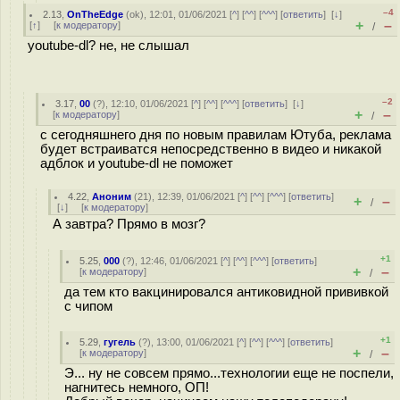
–4
2.13
,
OnTheEdge
(
ok
), 12:01, 01/06/2021 [
^
] [
^^
] [
^^^
] [
ответить
]
[
↓
]
+
–
[
↑
] [
к модератору
]
/
youtube-dl? не, не слышал
–2
3.17
,
00
(
?
), 12:10, 01/06/2021 [
^
] [
^^
] [
^^^
] [
ответить
]
[
↓
]
+
–
[
к модератору
]
/
с сегодняшнего дня по новым правилам Ютуба, реклама
будет встраиватся непосредственно в видео и никакой
адблок и youtube-dl не поможет
4.22
,
Аноним
(
21
), 12:39, 01/06/2021 [
^
] [
^^
] [
^^^
] [
ответить
]
+
–
/
[
↓
] [
к модератору
]
А завтра? Прямо в мозг?
+1
5.25
,
000
(
?
), 12:46, 01/06/2021 [
^
] [
^^
] [
^^^
] [
ответить
]
+
–
[
к модератору
]
/
да тем кто вакцинировался антиковидной прививкой
с чипом
+1
5.29
,
гугель
(
?
), 13:00, 01/06/2021 [
^
] [
^^
] [
^^^
] [
ответить
]
+
–
[
к модератору
]
/
Э... ну не совсем прямо...технологии еще не поспели,
нагнитесь немного, ОП!