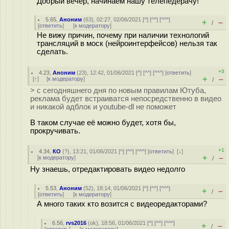
Добрый вечер, начинаем нашу телепедерачу!
5.65
,
Аноним
(
63
), 02:27, 02/06/2021 [
^
] [
^^
] [
^^^
]
+
–
/
[
ответить
]
[
к модератору
]
Не вижу причин, почему при наличии технологий
трансляций в моск (нейроинтерфейсов) нельзя так
сделать.
+3
4.23
,
Аноним
(
23
), 12:42, 01/06/2021 [
^
] [
^^
] [
^^^
] [
ответить
]
+
–
[
↑
] [
к модератору
]
/
> с сегодняшнего дня по новым правилам Ютуба,
реклама будет встраиватся непосредственно в видео
и никакой адблок и youtube-dl не поможет
В таком случае её можно будет, хотя бы,
прокручивать.
+1
4.34
,
КО
(
?
), 13:21, 01/06/2021 [
^
] [
^^
] [
^^^
] [
ответить
]
[
↓
]
+
–
[
к модератору
]
/
Ну знаешь, отредактировать видео недолго
5.53
,
Аноним
(
52
), 18:14, 01/06/2021 [
^
] [
^^
] [
^^^
]
+
–
/
[
ответить
]
[
к модератору
]
А много таких кто возится с видеоредакторами?
6.56
,
rvs2016
(
ok
), 18:56, 01/06/2021 [
^
] [
^^
] [
^^^
]
+
–
/