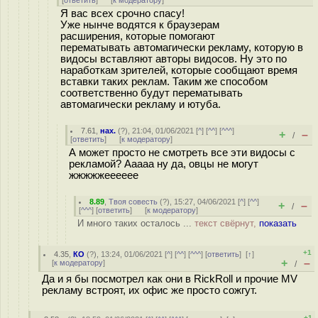
[
ответить
]
[
к модератору
]
Я вас всех срочно спасу!
Уже нынче водятся к браузерам
расширения, которые помогают
перематывать автомагически рекламу, которую в
видосы вставляют авторы видосов. Ну это по
наработкам зрителей, которые сообщают время
вставки таких реклам. Таким же способом
соответственно будут перематывать
автомагически рекламу и ютуба.
7.61
,
нах.
(
?
), 21:04, 01/06/2021 [
^
] [
^^
] [
^^^
]
+
–
/
[
ответить
]
[
к модератору
]
А может просто не смотреть все эти видосы с
рекламой? Ааааа ну да, овцы не могут
жжжжжееееее
8.89
,
Твоя совесть
(
?
), 15:27, 04/06/2021 [
^
] [
^^
]
+
–
/
[
^^^
] [
ответить
]
[
к модератору
]
И много таких осталось ...
текст свёрнут,
показать
+1
4.35
,
КО
(
?
), 13:24, 01/06/2021 [
^
] [
^^
] [
^^^
] [
ответить
]
[
↑
]
+
–
[
к модератору
]
/
Да и я бы посмотрел как они в RickRoll и прочие MV
рекламу встроят, их офис же просто сожгут.
+1