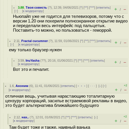
3.88
,
Твоя совесть
(
?
), 12:39, 04/06/2021 [
^
] [
^^
] [
^^^
] [
ответить
]
+
–
/
[
↑
] [
к модератору
]
Ньюпайп уже не годится для телевизоров, потому что с
версии 1.20 они похерили полноэкранное открытие видео
и переделали весь интерфейс под пальцетык.
Поставить-то можно, но пользоваться - геморрой.
2.11
,
Fractal cucumner
(
?
), 11:59, 01/06/2021 [
^
] [
^^
] [
^^^
] [
ответить
]
+
–
/
[
↑
] [
к модератору
]
ему только браузер нужен
3.59
,
InuYasha
(
??
), 20:16, 01/06/2021 [
^
] [
^^
] [
^^^
] [
ответить
]
+
–
/
[
к модератору
]
Вот это и печалит.
+2
1.6
,
Аноним
(
6
), 11:41, 01/06/2021 [
ответить
] [
﹢﹢﹢
] [
· · ·
]
[
↓
] [
↑
]
+
–
[
к модератору
]
/
отличная вещь, учитывая нарастающию тоталитарную
цензуру корпораций, засилье встраемовой рекламы в видео,
это будет альтернатива ближайшего будущего
+2
2.12
,
нах..
(
?
), 12:01, 01/06/2021 [
^
] [
^^
] [
^^^
] [
ответить
]
[
↓
]
+
–
[
к модератору
]
/
Там будет тоже и также, наивный ванька