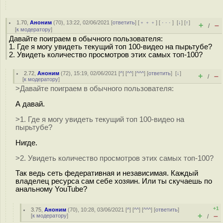
1.70
,
Аноним
(
70
), 13:22, 02/06/2021 [
ответить
] [
﹢﹢﹢
] [
· · ·
]
[
↓
] [
↑
]
+
–
/
[
к модератору
]
Давайте поиграем в обычного пользователя:
1. Где я могу увидеть текущий топ 100-видео на пырьтубе?
2. Увидеть количество просмотров этих самых топ-100?
2.72
,
Аноним
(
72
), 15:19, 02/06/2021 [
^
] [
^^
] [
^^^
] [
ответить
]
[
↓
]
+
–
/
[
к модератору
]
>Давайте поиграем в обычного пользователя:
А давай.
>1. Где я могу увидеть текущий топ 100-видео на
пырьтубе?
Нигде.
>2. Увидеть количество просмотров этих самых топ-100?
Так ведь сеть федеративная и независимая. Каждый
владелец ресурса сам себе хозяин. Или ты скучаешь по
анальному YouTube?
+1
3.75
,
Аноним
(
70
), 10:28, 03/06/2021 [
^
] [
^^
] [
^^^
] [
ответить
]
+
–
[
к модератору
]
/