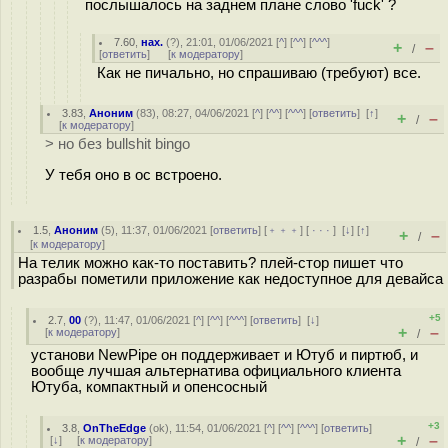
послышалось на заднем плане слово 'fuck' ?
7.60
,
нах.
(
?
), 21:01, 01/06/2021 [
^
] [
^^
] [
^^^
]
+
–
/
[
ответить
]
[
к модератору
]
Как не пичально, но спрашиваю (требуют) все.
3.83
,
Аноним
(
83
), 08:27, 04/06/2021 [
^
] [
^^
] [
^^^
] [
ответить
]
[
↑
]
+
–
/
[
к модератору
]
> но без bullshit bingo
У тебя оно в ос встроено.
1.5
,
Аноним
(
5
), 11:37, 01/06/2021 [
ответить
] [
﹢﹢﹢
] [
· · ·
]
[
↓
] [
↑
]
+
–
/
[
к модератору
]
На телик можно как-то поставить? плей-стор пишет что
разрабы пометили приложение как недоступное для девайса
+5
2.7
,
00
(
?
), 11:47, 01/06/2021 [
^
] [
^^
] [
^^^
] [
ответить
]
[
↓
]
+
–
[
к модератору
]
/
установи NewPipe он поддерживает и Ютуб и пиртюб, и
вообще лучшая альтернатива официального клиента
Ютуба, компактный и опенсосный
+3
3.8
,
OnTheEdge
(
ok
), 11:54, 01/06/2021 [
^
] [
^^
] [
^^^
] [
ответить
]
+
–
[
↓
] [
к модератору
]
/