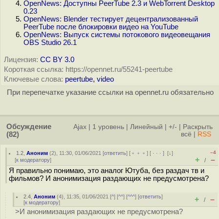
OpenNews: Доступны PeerTube 2.3 и WebTorrent Desktop
0.23
OpenNews: Blender тестирует децентрализованный
PeerTube после блокировки видео на YouTube
OpenNews: Выпуск системы потокового видеовещания
OBS Studio 26.1
Лицензия:
CC BY 3.0
Короткая ссылка: https://opennet.ru/55241-peertube
Ключевые слова:
peertube
,
video
При перепечатке указание ссылки на opennet.ru обязательно
Обсуждение
Ajax
|
1 уровень
|
Линейный
|
+/-
|
Раскрыть
(82)
всё
|
RSS
–4
1.2
,
Аноним
(
2
), 11:30, 01/06/2021 [
ответить
] [
﹢﹢﹢
] [
· · ·
]
[
↓
]
+
–
[
к модератору
]
/
Я правильно понимаю, это аналог Ютуба, без раздач тв и
фильмов? И анонимизация раздающих не предусмотрена?
2.4
,
Аноним
(
4
), 11:35, 01/06/2021 [
^
] [
^^
] [
^^^
] [
ответить
]
+
–
/
[
к модератору
]
>И анонимизация раздающих не предусмотрена?