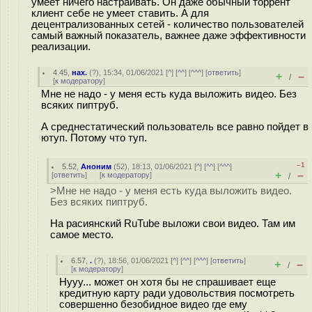
умеет ничего настраивать. Он даже обычный торрент
клиент себе не умеет ставить. А для
децентрализованных сетей - количество пользователей
самый важный показатель, важнее даже эффективности
реализации.
4.45
,
нах.
(
?
), 15:34, 01/06/2021 [
^
] [
^^
] [
^^^
] [
ответить
]
+
–
/
[
к модератору
]
Мне не надо - у меня есть куда выложить видео. Без
всяких пиптруб.
А среднестатический пользователь все равно пойдет в
ютуп. Потому что тyп.
–1
5.52
,
Аноним
(
52
), 18:13, 01/06/2021 [
^
] [
^^
] [
^^^
]
+
–
[
ответить
]
[
к модератору
]
/
>Мне не надо - у меня есть куда выложить видео.
Без всяких пиптруб.
На расиянский RuTube выложи свои видео. Там им
самое место.
6.57
,
.
(
?
), 18:56, 01/06/2021 [
^
] [
^^
] [
^^^
] [
ответить
]
+
–
/
[
к модератору
]
Нууу... может он хотя бы не спрашивает еще
кредитную карту ради удовольствия посмотреть
совершенно безобидное видео где ему