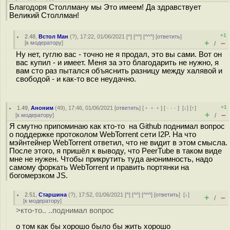
Благодоря Столлману мы Это имеем! Да здравствует
Великий Столлман!
+1
2.48
,
Встол Ман
(
?
), 17:22, 01/06/2021 [
^
] [
^^
] [
^^^
] [
ответить
]
+
–
[
к модератору
]
/
Ну нет, гуглю вас - точно не я продал, это вы сами. Вот он
вас купил - и имеет. Меня за это благодарить не нужно, я
вам сто раз пытался объяснить разницу между халявой и
свободой - и как-то все неудачно.
+1
1.49
,
Аноним
(
49
), 17:46, 01/06/2021 [
ответить
] [
﹢﹢﹢
] [
· · ·
]
[
↓
] [
↑
]
+
–
[
к модератору
]
/
Я смутно припоминаю как кто-то на Github поднимал вопрос
о поддержке протоколом WebTorrent сети I2P. На что
мэйнтейнер WebTorrent ответил, что не видит в этом смысла.
После этого, я пришёл к выводу, что PeerTube в таком виде
мне не нужен. Чтобы прикрутить туда анонимность, надо
самому форкать WebTorrent и править портянки на
богомерзком JS.
2.51
,
Старшина
(
?
), 17:52, 01/06/2021 [
^
] [
^^
] [
^^^
] [
ответить
]
[
↓
]
+
–
/
[
к модератору
]
>кто-то.. ..поднимал вопрос
о том как бы хорошо было бы жить хорошо