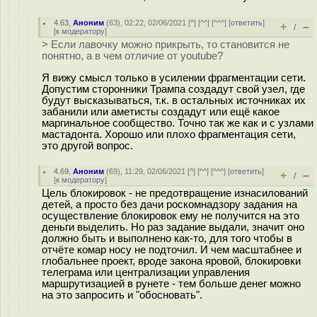
4.63
,
Аноним
(
63
), 02:22, 02/06/2021 [
^
] [
^^
] [
^^^
] [
ответить
]
+
–
/
[
к модератору
]
> Если лавочку можно прикрыть, то становится не
понятно, а в чем отличие от youtube?
Я вижу смысл только в усилении фрагментации сети.
Допустим сторонники Трампа создадут свой узел, где
будут высказываться, т.к. в остальных источниках их
забанили или аметисты создадут или ещё какое
маргинальное сообщество. Точно так же как и с узлами
мастадонта. Хорошо или плохо фрагментация сети,
это другой вопрос.
4.69
,
Аноним
(
69
), 11:29, 02/06/2021 [
^
] [
^^
] [
^^^
] [
ответить
]
+
–
/
[
к модератору
]
Цель блокировок - не предотвращение изнасилований
детей, а просто без дачи роскомнадзору задания на
осуществление блокировок ему не получится на это
деньги выделить. Но раз задание выдали, значит оно
должно быть и выполнено как-то, для того чтобы в
отчёте комар носу не подточил. И чем масштабнее и
глобальнее проект, вроде закона яровой, блокировки
телеграма или централизации управления
маршрутизацией в рунете - тем больше денег можно
на это запросить и "обосновать".