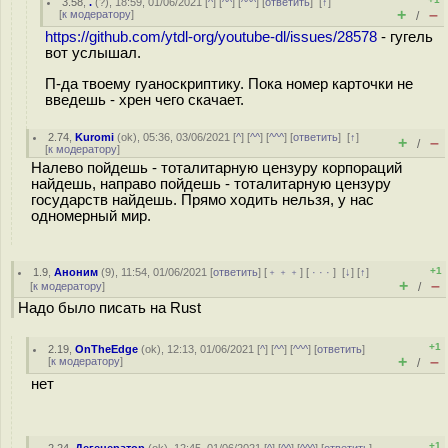
3.58
,
.
(
?
), 18:59, 01/06/2021 [
^
] [
^^
] [
^^^
] [
ответить
]
[
↑
]
+
–
[
к модератору
]
/
https://github.com/ytdl-org/youtube-dl/issues/28578
- гугель
вот услышал.
П-да твоему гуаноскриптику. Пока номер карточки не
введешь - хрен чего скачает.
2.74
,
Kuromi
(
ok
), 05:36, 03/06/2021 [
^
] [
^^
] [
^^^
] [
ответить
]
[
↑
]
+
–
/
[
к модератору
]
Налево пойдешь - тоталитарную цензуру корпораций
найдешь, направо пойдешь - тоталитарную цензуру
государств найдешь. Прямо ходить нельзя, у нас
одномерный мир.
+1
1.9
,
Аноним
(
9
), 11:54, 01/06/2021 [
ответить
] [
﹢﹢﹢
] [
· · ·
]
[
↓
] [
↑
]
+
–
[
к модератору
]
/
Надо было писать на Rust
+1
2.19
,
OnTheEdge
(
ok
), 12:13, 01/06/2021 [
^
] [
^^
] [
^^^
] [
ответить
]
+
–
[
к модератору
]
/
нет
+1