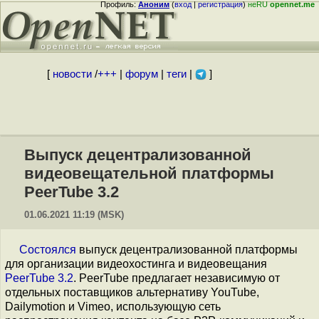
Профиль:
Аноним
(
вход
|
регистрация
)
неRU
opennet.me
[
новости
/
+++
|
форум
|
теги
|
]
Выпуск децентрализованной
видеовещательной платформы
PeerTube 3.2
01.06.2021 11:19 (MSK)
Состоялся
выпуск децентрализованной платформы
для организации видеохостинга и видеовещания
PeerTube 3.2
. PeerTube предлагает независимую от
отдельных поставщиков альтернативу YouTube,
Dailymotion и Vimeo, использующую сеть