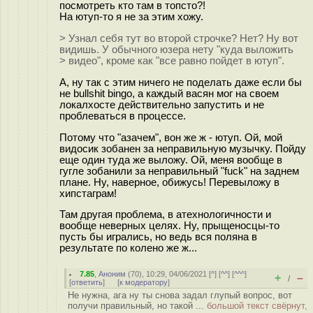
посмотреть кто там в топсто?!
На ютуп-то я не за этим хожу.
> Узнал себя тут во второй строчке? Нет? Ну вот
видишь. У обычного юзера нету "куда выложить
> видео", кроме как "все равно пойдет в ютуп".
А, ну так с этим ничего не поделать даже если бы
не bullshit bingo, а каждый васян мог на своем
локалхосте действительно запустить и не
проблеваться в процессе.
Потому что "азачем", вон же ж - ютуп. Ой, мой
видосик зобанен за неправильную музычку. Пойду
еще один туда же выложу. Ой, меня вообще в
гугле зобанили за неправильный "fuck" на заднем
плане. Ну, наверное, обижусь! Перевыложу в
хипстаграм!
Там другая проблема, в атехнологичности и
вообще неверных целях. Ну, прыщеносцы-то
пусть бы игрались, но ведь вся поляна в
результате по колено же ж...
7.85
,
Аноним
(
70
), 10:29, 04/06/2021 [
^
] [
^^
] [
^^^
]
+
–
/
[
ответить
]
[
к модератору
]
Не нужна, ага ну ты снова задал глупый вопрос, вот
получи правильный, но такой ...
большой текст свёрнут,