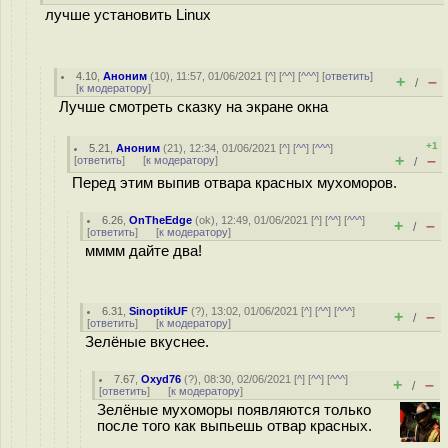
лучше установить Linux
4.10
,
Аноним
(
10
), 11:57, 01/06/2021 [
^
] [
^^
] [
^^^
] [
ответить
]
+
–
/
[
к модератору
]
Лучше смотреть сказку на экране окна
+1
5.21
,
Аноним
(
21
), 12:34, 01/06/2021 [
^
] [
^^
] [
^^^
]
+
–
[
ответить
]
[
к модератору
]
/
Перед этим выпив отвара красных мухоморов.
6.26
,
OnTheEdge
(
ok
), 12:49, 01/06/2021 [
^
] [
^^
] [
^^^
]
+
–
/
[
ответить
]
[
к модератору
]
мммм дайте два!
6.31
,
SinoptikUF
(
?
), 13:02, 01/06/2021 [
^
] [
^^
] [
^^^
]
+
–
/
[
ответить
]
[
к модератору
]
Зелёные вкуснее.
7.67
,
Oxyd76
(
?
), 08:30, 02/06/2021 [
^
] [
^^
] [
^^^
]
+
–
/
[
ответить
]
[
к модератору
]
Зелёные мухоморы появляются только
после того как выпьешь отвар красных.