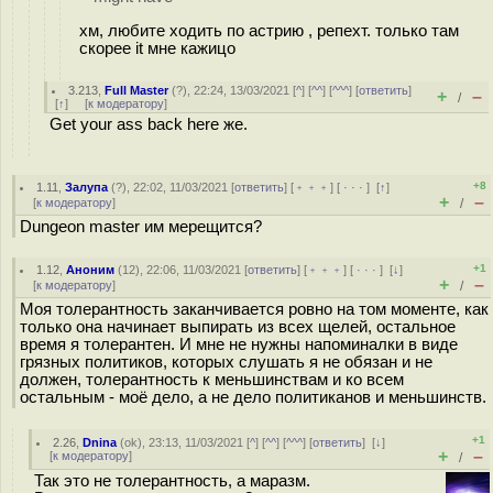
хм, любите ходить по астрию , репехт. только там
скорее it мне кажицо
3.213
,
Full Master
(
?
), 22:24, 13/03/2021 [
^
] [
^^
] [
^^^
] [
ответить
]
+
–
/
[
↑
] [
к модератору
]
Get your ass back here же.
+8
1.11
,
Залупа
(
?
), 22:02, 11/03/2021 [
ответить
] [
﹢﹢﹢
] [
· · ·
]
[
↑
]
+
–
[
к модератору
]
/
Dungeon master им мерещится?
+1
1.12
,
Аноним
(
12
), 22:06, 11/03/2021 [
ответить
] [
﹢﹢﹢
] [
· · ·
]
[
↓
]
+
–
[
к модератору
]
/
Моя толерантность заканчивается ровно на том моменте, как
только она начинает выпирать из всех щелей, остальное
время я толерантен. И мне не нужны напоминалки в виде
грязных политиков, которых слушать я не обязан и не
должен, толерантность к меньшинствам и ко всем
остальным - моё дело, а не дело политиканов и меньшинств.
+1
2.26
,
Dnina
(
ok
), 23:13, 11/03/2021 [
^
] [
^^
] [
^^^
] [
ответить
]
[
↓
]
+
–
[
к модератору
]
/
Так это не толерантность, а маразм.