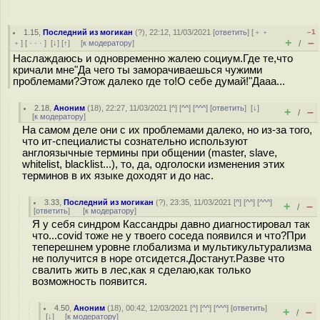
1.15
,
Последний из могикан
(
?
), 22:12, 11/03/2021 [
ответить
] [
﹢﹢
–1
+
–
﹢
] [
· · ·
]
[
↓
] [
↑
] [
к модератору
]
/
Наслаждаюсь и одновременно жалею социум.Где те,что
кричали мне"Да чего ты заморачиваешься чужими
проблемами?Этож далеко где то!О себе думай!"Дааа...
2.18
,
Аноним
(
18
), 22:27, 11/03/2021 [
^
] [
^^
] [
^^^
] [
ответить
]
[
↓
]
+
–
/
[
к модератору
]
На самом деле они с их проблемами далеко, но из-за того,
что ит-специалисты сознательно используют
англоязычные термины при общении (master, slave,
whitelist, blacklist...), то, да, одголоски изменения этих
терминов в их языке доходят и до нас.
3.33
,
Последний из могикан
(
?
), 23:35, 11/03/2021 [
^
] [
^^
] [
^^^
]
+
–
/
[
ответить
]
[
к модератору
]
Я у себя синдром Кассандры давно диагностировал так
что...covid тоже не у твоего соседа появился и что?При
теперешнем уровне глобализма и мультикультурализма
не получится в норе отсидется.Достанут.Разве что
свалить жить в лес,как я сделаю,как только
возможность появится.
4.50
,
Аноним
(
18
), 00:42, 12/03/2021 [
^
] [
^^
] [
^^^
] [
ответить
]
+
–
/
[
↓
] [
к модератору
]