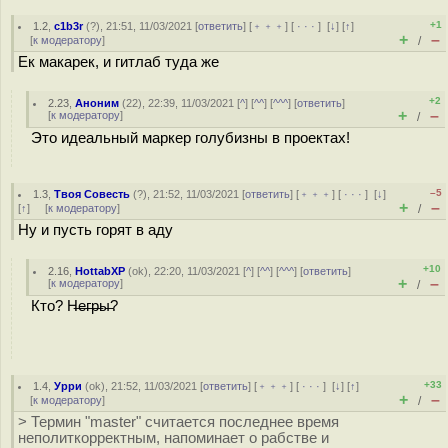
+1
1.2
,
c1b3r
(
?
), 21:51, 11/03/2021 [
ответить
] [
﹢﹢﹢
] [
· · ·
]
[
↓
] [
↑
]
+
–
[
к модератору
]
/
Ек макарек, и гитлаб туда же
+2
2.23
,
Аноним
(
22
), 22:39, 11/03/2021 [
^
] [
^^
] [
^^^
] [
ответить
]
+
–
[
к модератору
]
/
Это идеальный маркер голубизны в проектах!
–5
1.3
,
Твоя Совесть
(
?
), 21:52, 11/03/2021 [
ответить
] [
﹢﹢﹢
] [
· · ·
]
[
↓
]
+
–
[
↑
] [
к модератору
]
/
Ну и пусть горят в аду
+10
2.16
,
HottabXP
(
ok
), 22:20, 11/03/2021 [
^
] [
^^
] [
^^^
] [
ответить
]
+
–
[
к модератору
]
/
Кто? Н̶е̶г̶р̶ы̶?
+33
1.4
,
Урри
(
ok
), 21:52, 11/03/2021 [
ответить
] [
﹢﹢﹢
] [
· · ·
]
[
↓
] [
↑
]
+
–
[
к модератору
]
/
> Термин "master" считается последнее время
неполиткорректным, напоминает о рабстве и