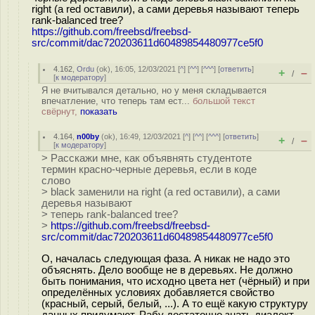
right (а red оставили), а сами деревья называют теперь
rank-balanced tree?
https://github.com/freebsd/freebsd-
src/commit/dac720203611d60489854480977ce5f0
4.162
,
Ordu
(
ok
), 16:05, 12/03/2021 [
^
] [
^^
] [
^^^
] [
ответить
]
+
–
/
[
к модератору
]
Я не вчитывался детально, но у меня складывается
впечатление, что теперь там ест...
большой текст
свёрнут,
показать
4.164
,
n00by
(
ok
), 16:49, 12/03/2021 [
^
] [
^^
] [
^^^
] [
ответить
]
+
–
/
[
к модератору
]
> Расскажи мне, как объявнять студентоте
термин красно-черные деревья, если в коде
слово
> black заменили на right (а red оставили), а сами
деревья называют
> теперь rank-balanced tree?
>
https://github.com/freebsd/freebsd-
src/commit/dac720203611d60489854480977ce5f0
О, началась следующая фаза. А никак не надо это
объяснять. Дело вообще не в деревьях. Не должно
быть понимания, что исходно цвета нет (чёрный) и при
определённых условиях добавляется свойство
(красный, серый, белый, ...). А то ещё какую структуру
данных придумают. Рабу достаточно знать диалект