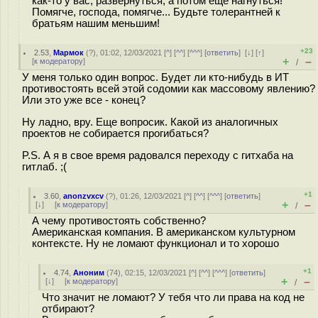
как-то у вас, развернуться, а потом ещё нагнуться!
Помягче, господа, помягче... Будьте толерантней к
братьям нашим меньшим!
+23
2.53
,
Мармок
(
?
), 01:02, 12/03/2021 [
^
] [
^^
] [
^^^
] [
ответить
]
[
↓
] [
↑
]
+
–
[
к модератору
]
/
У меня только один вопрос. Будет ли кто-нибудь в ИТ
противостоять всей этой coдомии как массовому явлению?
Или это уже все - конец?
Ну ладно, вру. Еще вопросик. Какой из аналогичных
проектов не собирается прогибаться?
P.S. А я в свое время радовался переходу с гитхаба на
гитлаб. ;(
+1
3.60
,
anonzvxcv
(
?
), 01:26, 12/03/2021 [
^
] [
^^
] [
^^^
] [
ответить
]
+
–
[
↓
] [
к модератору
]
/
А чему противостоять собственно?
Американская компания. В американском культурном
контексте. Ну не ломают функционал и то хорошо
+1
4.74
,
Аноним
(
74
), 02:15, 12/03/2021 [
^
] [
^^
] [
^^^
] [
ответить
]
+
–
[
↓
] [
к модератору
]
/
Что значит не ломают? У тебя что ли права на код не
отбирают?