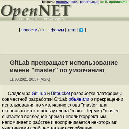
Профиль:
Аноним
(
вход
|
регистрация
)
неRU
opennet.me
[
новости
/
+++
|
форум
|
теги
|
]
GitLab прекращает использование
имени "master" по умолчанию
11.03.2021 20:57 (MSK)
Следом за
GitHub
и
Bitbucket
разработки платформы
совместной разработки GitLab
объявили
о прекращении
использования по умолчанию слова "master" для
основных веток в пользу слова "main". Термин "master"
считается последнее время неполиткорректным,
напоминает о рабстве и воспринимается некоторыми
участниками сообщества как оскорбление.