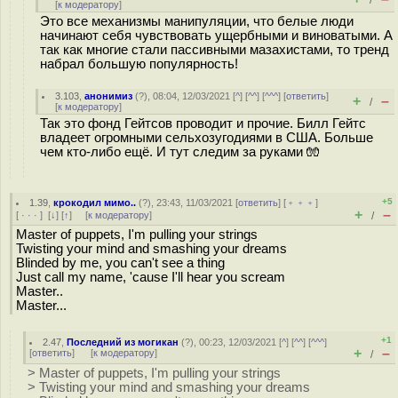
/
[
к модератору
]
Это все механизмы манипуляции, что белые люди
начинают себя чувствовать ущербными и виноватыми. А
так как многие стали пассивными мазахистами, то тренд
набрал большую популярность!
3.103
,
анонимиз
(
?
), 08:04, 12/03/2021 [
^
] [
^^
] [
^^^
] [
ответить
]
+
–
/
[
к модератору
]
Так это фонд Гейтсов проводит и прочие. Билл Гейтс
владеет огромными сельхозугодиями в США. Больше
чем кто-либо ещё. И тут следим за руками 🧤
+5
1.39
,
крокодил мимо..
(
?
), 23:43, 11/03/2021 [
ответить
] [
﹢﹢﹢
]
+
–
[
· · ·
]
[
↓
] [
↑
] [
к модератору
]
/
Master of puppets, I'm pulling your strings
Twisting your mind and smashing your dreams
Blinded by me, you can't see a thing
Just call my name, 'cause I'll hear you scream
Master..
Master...
+1
2.47
,
Последний из могикан
(
?
), 00:23, 12/03/2021 [
^
] [
^^
] [
^^^
]
+
–
[
ответить
]
[
к модератору
]
/
> Master of puppets, I'm pulling your strings
> Twisting your mind and smashing your dreams