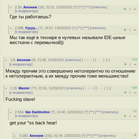
2.19
,
Аноним
(
19
), 22:31, 11/03/2021 [
^
] [
^^
] [
^^^
] [
ответить
]
+
–
/
[
к модератору
]
Где ты работаешь?
2.208
,
Ууууу...
(
?
), 19:57, 13/03/2021 [
^
] [
^^
] [
^^^
] [
ответить
]
+
–
/
[
к модератору
]
Мы так ещё в технаре в нулевых называли IDE-шные
жесткачи с перемычкой))
+13
1.8
,
Аноним
(
8
), 21:58, 11/03/2021 [
ответить
] [
﹢﹢﹢
] [
· · ·
]
[
↑
]
+
–
[
к модератору
]
/
Между прочим это совершенно нетолерантно по отношению
к нетолерантным, а их между прочим тоже меньшинство!
+20
1.10
,
Master
(
??
), 22:01, 11/03/2021 [
ответить
] [
﹢﹢﹢
] [
· · ·
]
[
↓
]
+
–
[
к модератору
]
/
Fucking slave!
+1
2.154
,
Van Darkholme
(
?
), 14:40, 12/03/2021 [
^
] [
^^
] [
^^^
] [
ответить
]
+
–
[
к модератору
]
/
get your *ss back hear!
–1
3.192
,
Аноним
(
192
), 01:09, 13/03/2021 [
^
] [
^^
] [
^^^
] [
ответить
]