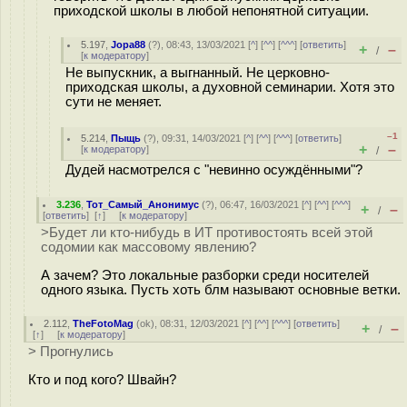
приходской школы в любой непонятной ситуации.
5.197
,
Jopa88
(
?
), 08:43, 13/03/2021 [
^
] [
^^
] [
^^^
] [
ответить
]
+
–
/
[
к модератору
]
Не выпускник, а выгнанный. Не церковно-
приходская школы, а духовной семинарии. Хотя это
сути не меняет.
–1
5.214
,
Пыщь
(
?
), 09:31, 14/03/2021 [
^
] [
^^
] [
^^^
] [
ответить
]
+
–
[
к модератору
]
/
Дудей насмотрелся с "невинно осуждёнными"?
3.236
,
Тот_Самый_Анонимус
(
?
), 06:47, 16/03/2021 [
^
] [
^^
] [
^^^
]
+
–
/
[
ответить
]
[
↑
] [
к модератору
]
>Будет ли кто-нибудь в ИТ противостоять всей этой
coдомии как массовому явлению?
А зачем? Это локальные разборки среди носителей
одного языка. Пусть хоть блм называют основные ветки.
2.112
,
TheFotoMag
(
ok
), 08:31, 12/03/2021 [
^
] [
^^
] [
^^^
] [
ответить
]
+
–
/
[
↑
] [
к модератору
]
> Прогнулись
Кто и под кого? Швайн?