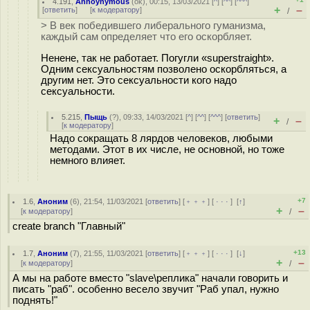
4.191
,
Annoynymous
(
ok
), 00:15, 13/03/2021 [
^
] [
^^
] [
^^^
]
+
–
[
ответить
]
[
к модератору
]
/
> В век победившего либерального гуманизма,
каждый сам определяет что его оскорбляет.
Ненене, так не работает. Погугли «superstraight».
Одним сексуальностям позволено оскорбляться, а
другим нет. Это сексуальности кого надо
сексуальности.
5.215
,
Пыщь
(
?
), 09:33, 14/03/2021 [
^
] [
^^
] [
^^^
] [
ответить
]
+
–
/
[
к модератору
]
Надо сокращать 8 лярдов человеков, любыми
методами. Этот в их числе, не основной, но тоже
немного влияет.
+7
1.6
,
Аноним
(
6
), 21:54, 11/03/2021 [
ответить
] [
﹢﹢﹢
] [
· · ·
]
[
↑
]
+
–
[
к модератору
]
/
create branch "Главный"
+13
1.7
,
Аноним
(
7
), 21:55, 11/03/2021 [
ответить
] [
﹢﹢﹢
] [
· · ·
]
[
↓
]
+
–
[
к модератору
]
/
А мы на работе вместо "slave\реплика" начали говорить и
писать "раб". особенно весело звучит "Раб упал, нужно
поднять!"