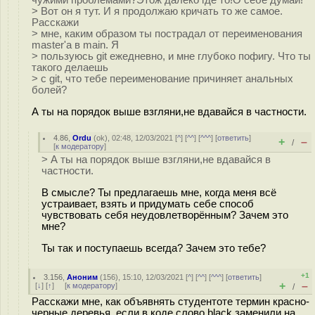
чужими проблемами?Этож далеко где то!О себе думай!"
> Вот он я тут. И я продолжаю кричать то же самое.
Расскажи
> мне, каким образом ты пострадал от переименования
master'а в main. Я
> пользуюсь git ежедневно, и мне глубоко пофигу. Что ты
такого делаешь
> с git, что тебе переименование причиняет анальных
болей?
А ты на порядок выше взгляни,не вдавайся в частности.
4.86
,
Ordu
(
ok
), 02:48, 12/03/2021 [
^
] [
^^
] [
^^^
] [
ответить
]
+
–
/
[
к модератору
]
> А ты на порядок выше взгляни,не вдавайся в
частности.
В смысле? Ты предлагаешь мне, когда меня всё
устраивает, взять и придумать себе способ
чувствовать себя неудовлетворённым? Зачем это
мне?
Ты так и поступаешь всегда? Зачем это тебе?
+1
3.156
,
Аноним
(
156
), 15:10, 12/03/2021 [
^
] [
^^
] [
^^^
] [
ответить
]
+
–
[
↓
] [
↑
] [
к модератору
]
/
Расскажи мне, как объявнять студентоте термин красно-
черные деревья, если в коде слово black заменили на