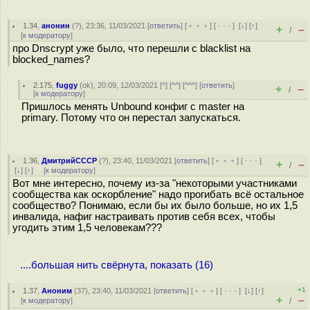
1.34
,
анонин
(
?
), 23:36, 11/03/2021 [
ответить
] [
﹢﹢﹢
] [
· · ·
]
[
↓
] [
↑
]
+
–
/
[
к модератору
]
про Dnscrypt уже было, что перешли с blacklist на
blocked_names?
2.175
,
fuggy
(
ok
), 20:09, 12/03/2021 [
^
] [
^^
] [
^^^
] [
ответить
]
+
–
/
[
к модератору
]
Пришлось менять Unbound конфиг с master на
primary. Потому что он перестал запускаться.
1.36
,
ДмитрийСССР
(
?
), 23:40, 11/03/2021 [
ответить
] [
﹢﹢﹢
] [
· · ·
]
+
–
/
[
↓
] [
↑
] [
к модератору
]
Вот мне интересно, почему из-за "некоторыми участниками
сообщества как оскорбление" надо прогибать всё остальное
сообщество? Понимаю, если бы их было больше, но их 1,5
инвалида, нафиг настраивать против себя всех, чтобы
угодить этим 1,5 человекам???
....большая нить свёрнута, показать (16)
+1
1.37
,
Аноним
(
37
), 23:40, 11/03/2021 [
ответить
] [
﹢﹢﹢
] [
· · ·
]
[
↓
] [
↑
]
+
–
[
к модератору
]
/