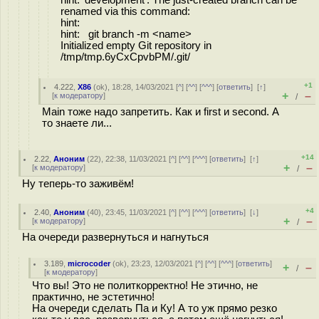
hint: 'development'. The just-created branch can be
renamed via this command:
hint:
hint: git branch -m <name>
Initialized empty Git repository in
/tmp/tmp.6yCxCpvbPM/.git/
+1
4.222
,
X86
(
ok
), 18:28, 14/03/2021 [
^
] [
^^
] [
^^^
] [
ответить
]
[
↑
]
+
–
[
к модератору
]
/
Main тоже надо запретить. Как и first и second. А
то знаете ли...
+14
2.22
,
Аноним
(
22
), 22:38, 11/03/2021 [
^
] [
^^
] [
^^^
] [
ответить
]
[
↑
]
+
–
[
к модератору
]
/
Ну теперь-то заживём!
+4
2.40
,
Аноним
(
40
), 23:45, 11/03/2021 [
^
] [
^^
] [
^^^
] [
ответить
]
[
↓
]
+
–
[
к модератору
]
/
На очереди развернуться и нагнуться
3.189
,
microcoder
(
ok
), 23:23, 12/03/2021 [
^
] [
^^
] [
^^^
] [
ответить
]
+
–
/
[
к модератору
]
Что вы! Это не политкорректно! Не этично, не
практично, не эстетично!
На очереди сделать Па и Ку! А то уж прямо резко