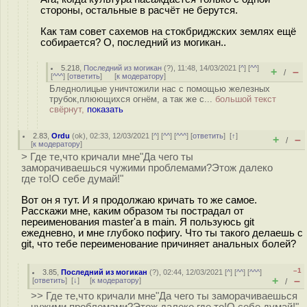
стороны, остальные в расчёт не берутся.
Как там совет сахемов на стокбриджских землях ещё
собирается? О, последний из могикан..
5.218
,
Последний из могикан
(
?
), 11:48, 14/03/2021 [
^
] [
^^
]
+
–
/
[
^^^
] [
ответить
]
[
к модератору
]
Бледнолицые уничтожили нас с помощью железных
трубок,плюющихся огнём, а так же с...
большой текст
свёрнут,
показать
2.83
,
Ordu
(
ok
), 02:33, 12/03/2021 [
^
] [
^^
] [
^^^
] [
ответить
]
[
↑
]
+
–
/
[
к модератору
]
> Где те,что кричали мне"Да чего ты
заморачиваешься чужими проблемами?Этож далеко
где то!О себе думай!"
Вот он я тут. И я продолжаю кричать то же самое.
Расскажи мне, каким образом ты пострадал от
переименования master'а в main. Я пользуюсь git
ежедневно, и мне глубоко пофигу. Что ты такого делаешь с
git, что тебе переименование причиняет анальных болей?
–1
3.85
,
Последний из могикан
(
?
), 02:44, 12/03/2021 [
^
] [
^^
] [
^^^
]
+
–
[
ответить
]
[
↓
] [
к модератору
]
/
>> Где те,что кричали мне"Да чего ты заморачиваешься