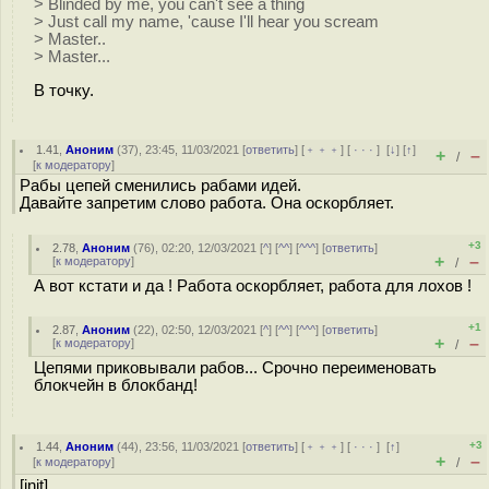
> Blinded by me, you can't see a thing
> Just call my name, 'cause I'll hear you scream
> Master..
> Master...
В точку.
1.41
,
Аноним
(
37
), 23:45, 11/03/2021 [
ответить
] [
﹢﹢﹢
] [
· · ·
]
[
↓
] [
↑
]
+
–
/
[
к модератору
]
Рабы цепей сменились рабами идей.
Давайте запретим слово работа. Она оскорбляет.
+3
2.78
,
Аноним
(
76
), 02:20, 12/03/2021 [
^
] [
^^
] [
^^^
] [
ответить
]
+
–
[
к модератору
]
/
А вот кстати и да ! Работа оскорбляет, работа для лохов !
+1
2.87
,
Аноним
(
22
), 02:50, 12/03/2021 [
^
] [
^^
] [
^^^
] [
ответить
]
+
–
[
к модератору
]
/
Цепями приковывали рабов... Срочно переименовать
блокчейн в блокбанд!
+3
1.44
,
Аноним
(
44
), 23:56, 11/03/2021 [
ответить
] [
﹢﹢﹢
] [
· · ·
]
[
↑
]
+
–
[
к модератору
]
/
[init]