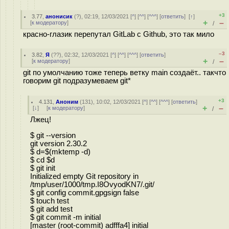
+3
3.77
,
анонисик
(
?
), 02:19, 12/03/2021 [
^
] [
^^
] [
^^^
] [
ответить
]
[
↑
]
+
–
[
к модератору
]
/
красно-глазик перепутал GitLab с Github, это так мило
–3
3.82
,
Я
(
??
), 02:32, 12/03/2021 [
^
] [
^^
] [
^^^
] [
ответить
]
+
–
[
к модератору
]
/
git по умолчанию тоже теперь ветку main создаёт.. такчто
говорим git подразумеваем git*
+3
4.131
,
Аноним
(
131
), 10:02, 12/03/2021 [
^
] [
^^
] [
^^^
] [
ответить
]
+
–
[
↓
] [
к модератору
]
/
Лжец!
$ git --version
git version 2.30.2
$ d=$(mktemp -d)
$ cd $d
$ git init
Initialized empty Git repository in
/tmp/user/1000/tmp.I8OvyodKN7/.git/
$ git config commit.gpgsign false
$ touch test
$ git add test
$ git commit -m initial
[master (root-commit) adfffa4] initial