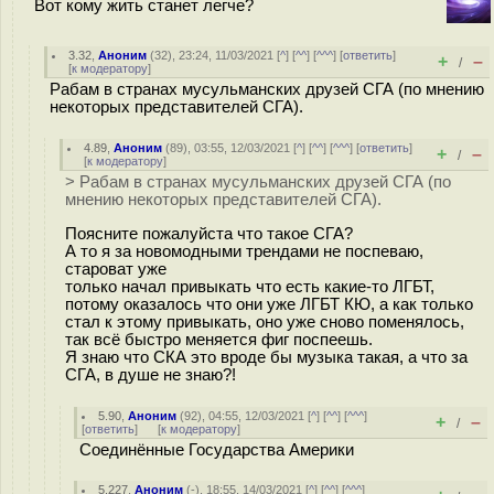
Вот кому жить станет легче?
3.32
,
Аноним
(
32
), 23:24, 11/03/2021 [
^
] [
^^
] [
^^^
] [
ответить
]
+
–
/
[
к модератору
]
Рабам в странах мусульманских друзей СГА (по мнению
некоторых представителей СГА).
4.89
,
Аноним
(
89
), 03:55, 12/03/2021 [
^
] [
^^
] [
^^^
] [
ответить
]
+
–
/
[
к модератору
]
> Рабам в странах мусульманских друзей СГА (по
мнению некоторых представителей СГА).
Поясните пожалуйста что такое СГА?
А то я за новомодными трендами не поспеваю,
староват уже
только начал привыкать что есть какие-то ЛГБТ,
потому оказалось что они уже ЛГБТ КЮ, а как только
стал к этому привыкать, оно уже сново поменялось,
так всё быстро меняется фиг поспеешь.
Я знаю что СКА это вроде бы музыка такая, а что за
СГА, в душе не знаю?!
5.90
,
Аноним
(
92
), 04:55, 12/03/2021 [
^
] [
^^
] [
^^^
]
+
–
/
[
ответить
]
[
к модератору
]
Соединённые Государства Америки
5.227
,
Аноним
(
-
), 18:55, 14/03/2021 [
^
] [
^^
] [
^^^
]