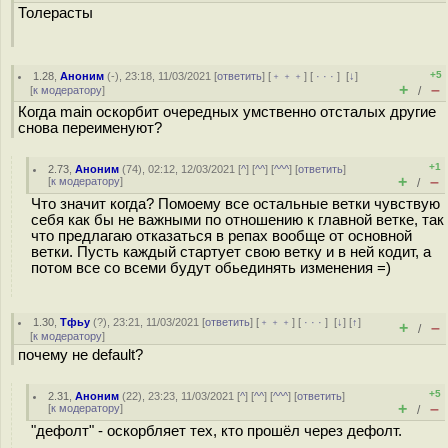
Толерасты
+5
1.28
,
Аноним
(
-
), 23:18, 11/03/2021 [
ответить
] [
﹢﹢﹢
] [
· · ·
]
[
↓
]
+
–
[
к модератору
]
/
Когда main оскорбит очередных умственно отсталых другие
снова переименуют?
+1
2.73
,
Аноним
(
74
), 02:12, 12/03/2021 [
^
] [
^^
] [
^^^
] [
ответить
]
+
–
[
к модератору
]
/
Что значит когда? Помоему все остальные ветки чувствую
себя как бы не важными по отношению к главной ветке, так
что предлагаю отказаться в репах вообще от основной
ветки. Пусть каждый стартует свою ветку и в ней кодит, а
потом все со всеми будут обьединять изменения =)
1.30
,
Тфьу
(
?
), 23:21, 11/03/2021 [
ответить
] [
﹢﹢﹢
] [
· · ·
]
[
↓
] [
↑
]
+
–
/
[
к модератору
]
почему не default?
+5
2.31
,
Аноним
(
22
), 23:23, 11/03/2021 [
^
] [
^^
] [
^^^
] [
ответить
]
+
–
[
к модератору
]
/
"дефолт" - оскорбляет тех, кто прошёл через дефолт.