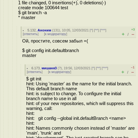
1 file changed, 0 insertions(+), 0 deletions(-)
create mode 100644 test
$ git branch -a
* master
+3
5.132
,
Аноним
(
131
), 10:05, 12/03/2021 [
^
] [
^^
] [
^^^
]
+
–
[
ответить
]
[
к модератору
]
/
Ой, простите, совсем забыл =(
$ git config init.defaultbranch
master
–1
6.173
,
мишаня3
(
?
), 19:56, 12/03/2021 [
^
] [
^^
] [
^^^
]
+
–
[
ответить
]
[
к модератору
]
/
$ git init
hint: Using 'master' as the name for the initial branch.
This default branch name
hint: is subject to change. To configure the initial
branch name to use in all
hint: of your new repositories, which will suppress this
warning, call:
hint:
hint: git config --global init.defaultBranch <name>
hint:
hint: Names commonly chosen instead of 'master' are
'main', 'trunk' and