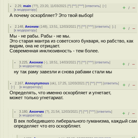
2.29
,
main
(
??
), 23:20, 11/03/2021 [
^
] [
^^
] [
^^^
] [
ответить
]
[
↑
]
+
–
/
[
к модератору
]
А почему оскорбляет? Это твой выбор!
2.148
,
Аноним
(
148
), 13:51, 12/03/2021 [
^
] [
^^
] [
^^^
] [
ответить
]
[
↓
]
+
–
/
[
к модератору
]
Мы - не рабы. Рабы - не мы.
Это старая мантра из советского букваря, но рабство, как
видим, она не отрицает.
Современная инклюзивность - тем более.
3.225
,
Аноним
(
-
), 18:51, 14/03/2021 [
^
] [
^^
] [
^^^
] [
ответить
]
+
–
/
[
к модератору
]
ну так раму завезли и снова рабами стали мы
2.167
,
Annoynymous
(
ok
), 17:25, 12/03/2021 [
^
] [
^^
] [
^^^
] [
ответить
]
+
–
/
[
↑
] [
к модератору
]
Определять, что именно оскорбляет и угнетает,
может только угнетариат.
3.180
,
Анончик
(
?
), 21:54, 12/03/2021 [
^
] [
^^
] [
^^^
] [
ответить
]
+
–
/
[
к модератору
]
В век победившего либерального гуманизма, каждый сам
определяет что его оскорбляет.
+1