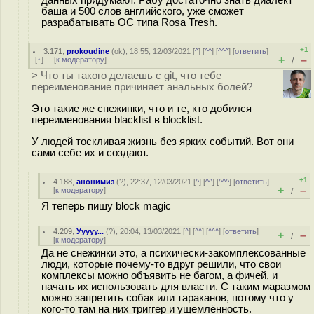
баша и 500 слов английского, уже сможет
разрабатывать ОС типа Rosa Tresh.
+1
3.171
,
prokoudine
(
ok
), 18:55, 12/03/2021 [
^
] [
^^
] [
^^^
] [
ответить
]
+
–
[
↑
] [
к модератору
]
/
> Что ты такого делаешь с git, что тебе
переименование причиняет анальных болей?
Это такие же снежинки, что и те, кто добился
переименования blacklist в blocklist.
У людей тоскливая жизнь без ярких событий. Вот они
сами себе их и создают.
+1
4.188
,
анонимиз
(
?
), 22:37, 12/03/2021 [
^
] [
^^
] [
^^^
] [
ответить
]
+
–
[
к модератору
]
/
Я теперь пишу block magic
4.209
,
Ууууу...
(
?
), 20:04, 13/03/2021 [
^
] [
^^
] [
^^^
] [
ответить
]
+
–
/
[
к модератору
]
Да не снежинки это, а психически-закомплексованные
люди, которые почему-то вдруг решили, что свои
комплексы можно объявить не багом, а фичей, и
начать их использовать для власти. С таким маразмом
можно запретить собак или тараканов, потому что у
кого-то там на них триггер и ущемлённость.