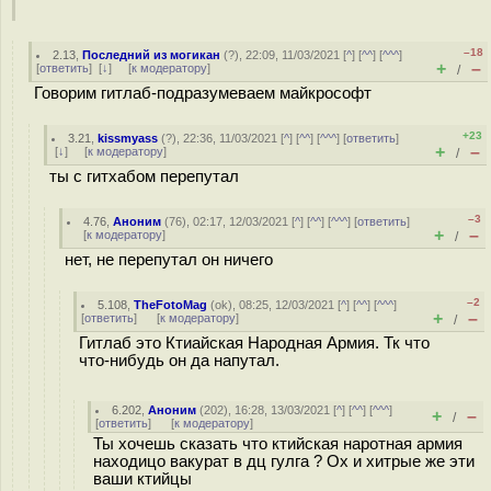
–18
2.13
,
Последний из могикан
(
?
), 22:09, 11/03/2021 [
^
] [
^^
] [
^^^
]
+
–
[
ответить
]
[
↓
] [
к модератору
]
/
Говорим гитлаб-подразумеваем майкрософт
+23
3.21
,
kissmyass
(
?
), 22:36, 11/03/2021 [
^
] [
^^
] [
^^^
] [
ответить
]
+
–
[
↓
] [
к модератору
]
/
ты с гитхабом перепутал
–3
4.76
,
Аноним
(
76
), 02:17, 12/03/2021 [
^
] [
^^
] [
^^^
] [
ответить
]
+
–
[
к модератору
]
/
нет, не перепутал он ничего
–2
5.108
,
TheFotoMag
(
ok
), 08:25, 12/03/2021 [
^
] [
^^
] [
^^^
]
+
–
[
ответить
]
[
к модератору
]
/
Гитлаб это Ктиайская Народная Армия. Тк что
что-нибудь он да напутал.
6.202
,
Аноним
(
202
), 16:28, 13/03/2021 [
^
] [
^^
] [
^^^
]
+
–
/
[
ответить
]
[
к модератору
]
Ты хочешь сказать что ктийская наротная армия
находицо вакурат в дц гулга ? Ох и хитрые же эти
ваши ктийцы