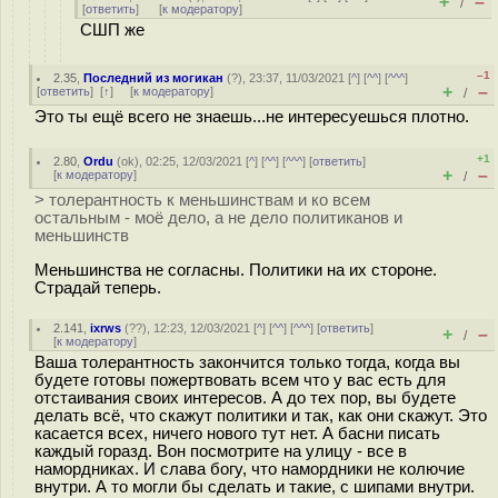
+
–
/
[
ответить
]
[
к модератору
]
СШП же
–1
2.35
,
Последний из могикан
(
?
), 23:37, 11/03/2021 [
^
] [
^^
] [
^^^
]
+
–
[
ответить
]
[
↑
] [
к модератору
]
/
Это ты ещё всего не знаешь...не интересуешься плотно.
+1
2.80
,
Ordu
(
ok
), 02:25, 12/03/2021 [
^
] [
^^
] [
^^^
] [
ответить
]
+
–
[
к модератору
]
/
> толерантность к меньшинствам и ко всем
остальным - моё дело, а не дело политиканов и
меньшинств
Меньшинства не согласны. Политики на их стороне.
Страдай теперь.
2.141
,
ixrws
(
??
), 12:23, 12/03/2021 [
^
] [
^^
] [
^^^
] [
ответить
]
+
–
/
[
к модератору
]
Ваша толерантность закончится только тогда, когда вы
будете готовы пожертвовать всем что у вас есть для
отстаивания своих интересов. А до тех пор, вы будете
делать всё, что скажут политики и так, как они скажут. Это
касается всех, ничего нового тут нет. А басни писать
каждый горазд. Вон посмотрите на улицу - все в
намордниках. И слава богу, что намордники не колючие
внутри. А то могли бы сделать и такие, с шипами внутри.