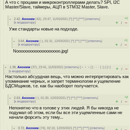
А что с процами и микроконтроллерами делать? SPI, I2C
Master/Slave, таймеры, АЦП в STM32 Master, Slave.
+1
2.42
,
Аноним
(
42
), 23:47, 11/03/2021 [
^
] [
^^
] [
^^^
] [
ответить
]
+
–
[
к модератору
]
/
Уже стандарты новые на подходе.
+1
3.64
,
Аноним
(
-
), 01:31, 12/03/2021 [
^
] [
^^
] [
^^^
] [
ответить
]
+
–
[
к модератору
]
/
Nooooooooooooooooooo.jpg!
1.38
,
Аноним
(
37
), 23:41, 11/03/2021 [
ответить
] [
﹢﹢﹢
] [
· · ·
]
[
↓
] [
↑
]
+
–
/
[
к модератору
]
Настолько абсурдная вещь, что можно интерпретировать как
упоминание черных, и запрет терминологии и ущемление
БДСМщиков, т.е. как бы наоборот получается.
+2
2.63
,
Аноним
(
-
), 01:30, 12/03/2021 [
^
] [
^^
] [
^^^
] [
ответить
]
+
–
[
к модератору
]
/
Непонятно что в голове у этих людей. Я бы никогда не
подумал об этом, если бы все эти ущемленные сами не
начали форсить эту тему...
3.72
,
Аноним
(
74
), 02:10, 12/03/2021 [
^
] [
^^
] [
^^^
] [
ответить
]
+
–