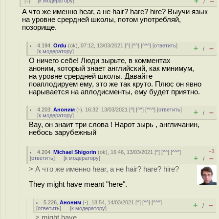
+
–
[
↓
] [
к модератору
]
/
А что же именно hear, а не hair? hare? hire? Выучи язык
на уровне срердней школы, потом употребляй,
позорище.
4.194
,
Ordu
(
ok
), 07:12, 13/03/2021 [
^
] [
^^
] [
^^^
] [
ответить
]
+
–
/
[
к модератору
]
О ничего себе! Люди зырьте, в комментах
аноним, который знает английский, как минимум,
на уровне срердней школы. Давайте
поаплодируем ему, это же так круто. Плюс он явно
нарывается на аплодисменты, ему будет приятно.
4.203
,
Аноним
(
-
), 16:32, 13/03/2021 [
^
] [
^^
] [
^^^
] [
ответить
]
+
–
/
[
к модератору
]
Вау, он знаит три слова ! Нарот зырь , англичанин,
небось зарубежный
–1
4.204
,
Michael Shigorin
(
ok
), 16:46, 13/03/2021 [
^
] [
^^
] [
^^^
]
+
–
[
ответить
]
[
к модератору
]
/
> А что же именно hear, а не hair? hare? hire?
They might have meant "here".
5.226
,
Аноним
(
-
), 18:54, 14/03/2021 [
^
] [
^^
] [
^^^
]
+
–
/
[
ответить
]
[
к модератору
]
> might have