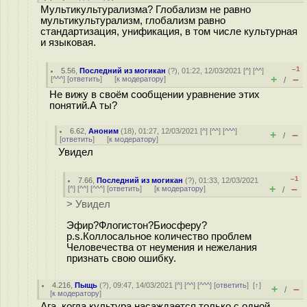
Мультикультурализма? Глобализм не равно
мультикультурализм, глобализм равно
стандартизация, унификация, в том числе культурная
и языковая.
–1
5.56
,
Последний из могикан
(
?
), 01:22, 12/03/2021 [
^
] [
^^
]
+
–
[
^^^
] [
ответить
]
[
к модератору
]
/
Не вижу в своём сообщении уравнение этих
понятий.А ты?
6.62
,
Аноним
(
18
), 01:27, 12/03/2021 [
^
] [
^^
] [
^^^
]
+
–
/
[
ответить
]
[
к модератору
]
Увидел
–1
7.66
,
Последний из могикан
(
?
), 01:33, 12/03/2021
+
–
[
^
] [
^^
] [
^^^
] [
ответить
]
[
к модератору
]
/
> Увидел
Эфир?Флогистон?Биосферу?
p.s.Коллосальное количество проблем
Человечества от неумения и нежелания
признать свою ошибку.
4.216
,
Пыщь
(
?
), 09:47, 14/03/2021 [
^
] [
^^
] [
^^^
] [
ответить
]
[
↑
]
+
–
/
[
к модератору
]
Ага, когда культура насаждается только с одной