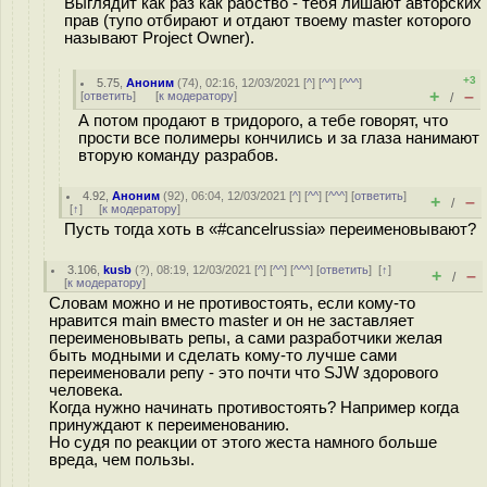
Выглядит как раз как рабство - тебя лишают авторских
прав (тупо отбирают и отдают твоему master которого
называют Project Owner).
+3
5.75
,
Аноним
(
74
), 02:16, 12/03/2021 [
^
] [
^^
] [
^^^
]
+
–
[
ответить
]
[
к модератору
]
/
А потом продают в тридорого, а тебе говорят, что
прости все полимеры кончились и за глаза нанимают
вторую команду разрабов.
4.92
,
Аноним
(
92
), 06:04, 12/03/2021 [
^
] [
^^
] [
^^^
] [
ответить
]
+
–
/
[
↑
] [
к модератору
]
Пусть тогда хоть в «#cancelrussia» переименовывают?
3.106
,
kusb
(
?
), 08:19, 12/03/2021 [
^
] [
^^
] [
^^^
] [
ответить
]
[
↑
]
+
–
/
[
к модератору
]
Словам можно и не противостоять, если кому-то
нравится main вместо master и он не заставляет
переименовывать репы, а сами разработчики желая
быть модными и сделать кому-то лучше сами
переименовали репу - это почти что SJW здорового
человека.
Когда нужно начинать противостоять? Например когда
принуждают к переименованию.
Но судя по реакции от этого жеста намного больше
вреда, чем пользы.