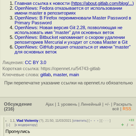
Главная ссылка к новости (
https://about.gitlab.com/blog/...
)
OpenNews: Fedora отказывается от использовании
имени master в репозиториях
OpenNews: В Firefox переименовали Master Password в
Primary Password
OpenNews: Новая версия Git 2.28, позволяющая не
использовать имя "master" для основных веток
OpenNews: Bitbucket напоминает о скором удалении
репозиториев Mercurial и уходит от слова Master в Git
OpenNews: GitHub решил отказаться от имени "master"
для основных веток
Лицензия:
CC BY 3.0
Короткая ссылка: https://opennet.ru/54743-gitlab
Ключевые слова:
gitlab
,
master
,
main
При перепечатке указание ссылки на opennet.ru обязательно
Обсуждение
Ajax
|
1 уровень
|
Линейный
|
+/-
|
Раскрыть
(216)
всё
|
RSS
+33
1.1
,
Vlad Violentiy
(
?
), 21:50, 11/03/2021 [
ответить
] [
﹢﹢﹢
] [
· · ·
]
+
–
[
↓
] [
к модератору
]
/
Прогнулись