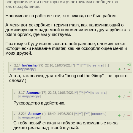
воспринимается некоторыми участниками сообщества
как оскорбление.
Напоминает о рабстве тем, кто никогда не был рабом.
А меня вот оскорбляет термин main, как напоминающий о
доминирующем надо мной положении моего друга рубиста в
bdsm оргиях, где мы участвуем.
Поэтому я буду использовать нейтральное, сложившееся
исторически название master, как не оскорбляющее меня и
моих друзей.
+3
2.14
,
InuYasha
(
??
), 22:10, 11/03/2021 [
^
] [
^^
] [
^^^
] [
ответить
]
[
↓
]
+
–
[
к модератору
]
/
А-а-а, так значит, для тебя "bring out the Gimp" - не просто
слова? )
+3
3.17
,
Аноним
(
17
), 22:23, 11/03/2021 [
^
] [
^^
] [
^^^
] [
ответить
]
+
–
[
к модератору
]
/
Руководство к действию.
3.224
,
Аноним
(
-
), 18:49, 14/03/2021 [
^
] [
^^
] [
^^^
] [
ответить
]
+
–
/
[
к модератору
]
С тебя новый стакан и табуретка сломанные из-за
дикого ржача над твоей шуткай.