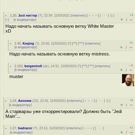
+3
1.20
,
Just ниггер
(
?
), 22:34, 11/03/2021 [
ответить
] [
﹢﹢﹢
] [
· · ·
]
[
↓
]
+
–
[
↑
] [
к модератору
]
/
Надо начать называть основную ветку White Master
xD
+1
2.45
,
Keqing
(
?
), 23:56, 11/03/2021 [
^
] [
^^
] [
^^^
] [
ответить
]
+
–
[
к модератору
]
/
Надо начать называть основную ветку mistress.
–1
2.153
,
bergentroll
(
ok
), 14:31, 12/03/2021 [
^
] [
^^
] [
^^^
] [
ответить
]
+
–
[
к модератору
]
/
muster
+5
1.24
,
Аноним
(
22
), 22:42, 11/03/2021 [
ответить
] [
﹢﹢﹢
] [
· · ·
]
[
↑
]
+
–
[
к модератору
]
/
А старварзы уже откорректировали? Должно быть "Jedi
Main"...
+1
1.27
,
badrazor
(
?
), 23:14, 11/03/2021 [
ответить
] [
﹢﹢﹢
] [
· · ·
]
+
–
[
к модератору
]
/