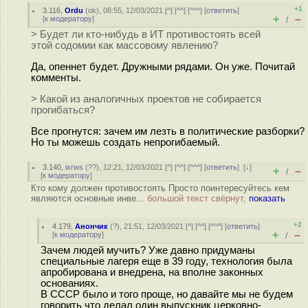
+1
3.116
,
Ordu
(
ok
), 08:55, 12/03/2021 [
^
] [
^^
] [
^^^
] [
ответить
]
+
–
[
к модератору
]
/
> Будет ли кто-нибудь в ИТ противостоять всей
этой coдомии как массовому явлению?
Да, опеннет будет. Дружными рядами. Он уже. Почитай
комменты.
> Какой из аналогичных проектов не собирается
прогибаться?
Все прогнутся: зачем им лезть в политические разборки?
Но ты можешь создать непрогибаемый.
3.140
,
ixrws
(
??
), 12:21, 12/03/2021 [
^
] [
^^
] [
^^^
] [
ответить
]
[
↓
]
+
–
/
[
к модератору
]
Кто кому должен противостоять Просто поинтересуйтесь кем
являются основные инве...
большой текст свёрнут,
показать
+2
4.179
,
Анончик
(
?
), 21:51, 12/03/2021 [
^
] [
^^
] [
^^^
] [
ответить
]
+
–
[
к модератору
]
/
Зачем людей мучить? Уже давно придуманы
специальные лагеря еще в 39 году, технология была
апробирована и внедрена, на вполне законных
основаниях.
В СССР было и того проще, но давайте мы не будем
говорить что делал один выпускник церковно-