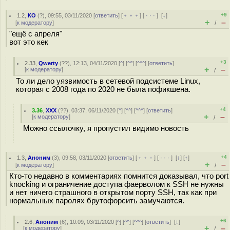
+9
1.2
,
КО
(
?
), 09:55, 03/11/2020 [
ответить
] [
﹢﹢﹢
] [
· · ·
]
[
↓
]
+
–
[
к модератору
]
/
"ещё с апреля"
вот это кек
+3
2.33
,
Qwerty
(
??
), 12:13, 04/11/2020 [
^
] [
^^
] [
^^^
] [
ответить
]
+
–
[
к модератору
]
/
То ли дело уязвимость в сетевой подсистеме Linux,
которая с 2008 года по 2020 не была пофикшена.
+4
3.36
,
XXX
(
??
), 03:37, 06/11/2020 [
^
] [
^^
] [
^^^
] [
ответить
]
+
–
[
к модератору
]
/
Можно ссылочку, я пропустил видимо новость
+4
1.3
,
Аноним
(
3
), 09:58, 03/11/2020 [
ответить
] [
﹢﹢﹢
] [
· · ·
]
[
↓
] [
↑
]
+
–
[
к модератору
]
/
Кто-то недавно в комментариях помнится доказывал, что port
knocking и ограничение доступа фаерволом к SSH не нужны
и нет ничего страшного в открытом порту SSH, так как при
нормальных паролях брутофорсить замучаются.
+6
2.6
,
Аноним
(
6
), 10:09, 03/11/2020 [
^
] [
^^
] [
^^^
] [
ответить
]
[
↓
]
+
–
[
к модератору
]
/