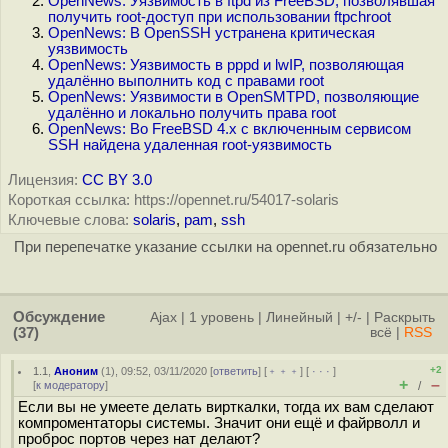
OpenNews: Уязвимость в ftpd из FreeBSD, позволявшая
получить root-доступ при использовании ftpchroot
OpenNews: В OpenSSH устранена критическая
уязвимость
OpenNews: Уязвимость в pppd и lwIP, позволяющая
удалённо выполнить код с правами root
OpenNews: Уязвимости в OpenSMTPD, позволяющие
удалённо и локально получить права root
OpenNews: Во FreeBSD 4.x с включенным сервисом
SSH найдена удаленная root-уязвимость
Лицензия:
CC BY 3.0
Короткая ссылка: https://opennet.ru/54017-solaris
Ключевые слова:
solaris
,
pam
,
ssh
При перепечатке указание ссылки на opennet.ru обязательно
Обсуждение
Ajax
|
1 уровень
|
Линейный
|
+/-
|
Раскрыть
(37)
всё
|
RSS
+2
1.1
,
Аноним
(
1
), 09:52, 03/11/2020 [
ответить
] [
﹢﹢﹢
] [
· · ·
]
+
–
[
к модератору
]
/
Если вы не умеете делать вирткалки, тогда их вам сделают
компроментаторы системы. Значит они ещё и файрволл и
проброс портов через нат делают?