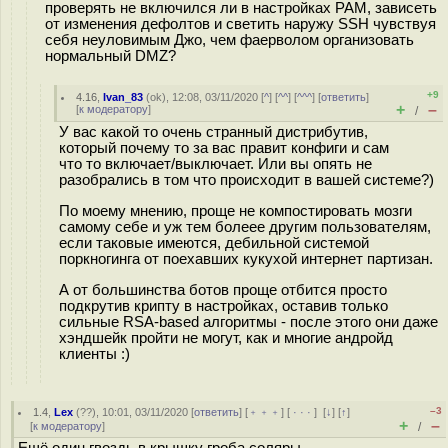
проверять не включился ли в настройках PAM, зависеть
от изменения дефолтов и светить наружу SSH чувствуя
себя неуловимым Джо, чем фаерволом организовать
нормальный DMZ?
+9
4.16
,
Ivan_83
(
ok
), 12:08, 03/11/2020 [
^
] [
^^
] [
^^^
] [
ответить
]
+
–
[
к модератору
]
/
У вас какой то очень странный дистрибутив,
который почему то за вас правит конфиги и сам
что то включает/выключает. Или вы опять не
разобрались в том что происходит в вашей системе?)
По моему мнению, проще не компостировать мозги
самому себе и уж тем болеее другим пользователям,
если таковые имеются, дебильной системой
поркногинга от поехавших кукухой интернет партизан.
А от большинства ботов проще отбится просто
подкрутив крипту в настройках, оставив только
сильные RSA-based алгоритмы - после этого они даже
хэндшейк пройти не могут, как и многие андройд
клиенты :)
–3
1.4
,
Lex
(
??
), 10:01, 03/11/2020 [
ответить
] [
﹢﹢﹢
] [
· · ·
]
[
↓
] [
↑
]
+
–
[
к модератору
]
/