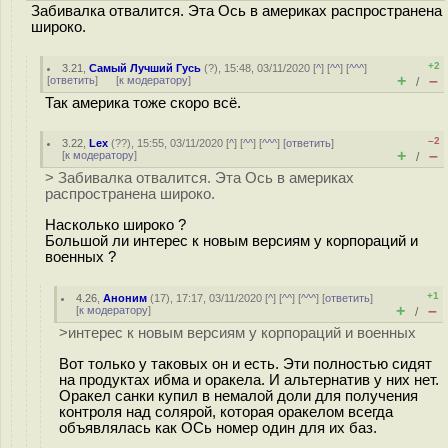
Забивалка отвалится. Эта Ось в америках распространена
широко.
+2
3.21
,
Самый Лучший Гусь
(
?
), 15:48, 03/11/2020 [
^
] [
^^
] [
^^^
]
+
–
[
ответить
]
[
к модератору
]
/
Так америка тоже скоро всё.
–2
3.22
,
Lex
(
??
), 15:55, 03/11/2020 [
^
] [
^^
] [
^^^
] [
ответить
]
+
–
[
к модератору
]
/
> Забивалка отвалится. Эта Ось в америках
распространена широко.
Насколько широко ?
Большой ли интерес к новым версиям у корпораций и
военных ?
+1
4.26
,
Аноним
(
17
), 17:17, 03/11/2020 [
^
] [
^^
] [
^^^
] [
ответить
]
+
–
[
к модератору
]
/
>интерес к новым версиям у корпораций и военных
Вот только у таковых он и есть. Эти полностью сидят
на продуктах ибма и оракела. И альтернатив у них нет.
Оракел санки купил в немалой доли для получения
контроля над солярой, которая оракелом всегда
объявлялась как ОСь номер один для их баз.