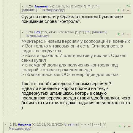
+1
5.29
,
Аноним
(
29
), 19:33, 03/11/2020 [
^
] [
^^
] [
^^^
]
+
–
[
ответить
]
[
к модератору
]
/
Судя по новости у Оракела слишком буквальное
понимание слова "контроль".
5.30
,
Lex
(
??
), 21:41, 03/11/2020 [
^
] [
^^
] [
^^^
] [
ответить
]
+
–
/
[
к модератору
]
>>интерес к новым версиям у корпораций и военных
> Вот только у таковых он и есть. Эти полностью
сидят на продуктах
> ибма и оракела. И альтернатив у них нет. Оракел
санки купил
> в немалой доли для получения контроля над
солярой, которая оракелом всегда
> объявлялась как ОСь номер один для их баз.
Так что насчёт интереса к новым версиям ?
Едва ли военные и корпы похожи на тех, в
подвернутых штанишках, которые самую
последнюю версию всегда ставят/дообновляют, чего
бы им это ни стоило( даже падания всея локалхоста
)
1.15
,
Аноним
(
-
), 12:02, 03/11/2020 [
ответить
] [
﹢﹢﹢
] [
· · ·
]
[
↑
]
+
–
/
[
к модератору
]