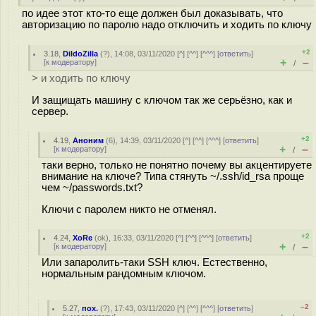
по идее этот кто-то еще должен был доказывать, что
авторизацию по паролю надо отключить и ходить по ключу
+2
3.18
,
DildoZilla
(
?
), 14:08, 03/11/2020 [
^
] [
^^
] [
^^^
] [
ответить
]
+
–
[
к модератору
]
/
> и ходить по ключу
И защищать машину с ключом так же серьёзно, как и
сервер.
+2
4.19
,
Аноним
(
6
), 14:39, 03/11/2020 [
^
] [
^^
] [
^^^
] [
ответить
]
+
–
[
к модератору
]
/
таки верно, только не понятно почему вы акцентируете
внимание на ключе? Типа стянуть ~/.ssh/id_rsa проще
чем ~/passwords.txt?
Ключи с паролем никто не отменял.
+2
4.24
,
XoRe
(
ok
), 16:33, 03/11/2020 [
^
] [
^^
] [
^^^
] [
ответить
]
+
–
[
к модератору
]
/
Или запаролить-таки SSH ключ. Естественно,
нормальным рандомным ключом.
–2
5.27
,
пох.
(
?
), 17:43, 03/11/2020 [
^
] [
^^
] [
^^^
] [
ответить
]