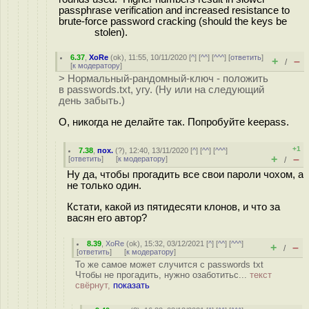
passphrase verification and increased resistance to
brute-force password cracking (should the keys be
stolen).
6.37
,
XoRe
(
ok
), 11:55, 10/11/2020 [
^
] [
^^
] [
^^^
] [
ответить
]
+
–
/
[
к модератору
]
> Нормальный-рандомный-ключ - положить
в passwords.txt, угу. (Ну или на следующий
день забыть.)
О, никогда не делайте так. Попробуйте keepass.
+1
7.38
,
пох.
(
?
), 12:40, 13/11/2020 [
^
] [
^^
] [
^^^
]
+
–
[
ответить
]
[
к модератору
]
/
Ну да, чтобы прогадить все свои пароли чохом, а
не только один.
Кстати, какой из пятидесяти клонов, и что за
васян его автор?
8.39
,
XoRe
(
ok
), 15:32, 03/12/2021 [
^
] [
^^
] [
^^^
]
+
–
/
[
ответить
]
[
к модератору
]
То же самое может случится с passwords txt
Чтобы не прогадить, нужно озаботитьс...
текст
свёрнут,
показать