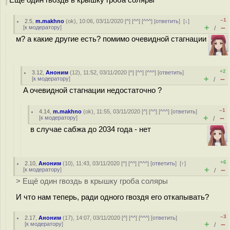
Ещё один гвоздь в крышку гроба соляры
–1
2.5
,
m.makhno
(
ok
), 10:06, 03/11/2020 [
^
] [
^^
] [
^^^
] [
ответить
]
[
↓
]
+
–
[
к модератору
]
/
м? а какие другие есть? помимо очевидной стагнации
+2
3.12
,
Аноним
(
12
), 11:52, 03/11/2020 [
^
] [
^^
] [
^^^
] [
ответить
]
+
–
[
к модератору
]
/
A очевидной стагнации недостаточно ?
–1
4.14
,
m.makhno
(
ok
), 11:55, 03/11/2020 [
^
] [
^^
] [
^^^
] [
ответить
]
+
–
[
к модератору
]
/
в случае сабжа до 2034 года - нет
+6
2.10
,
Аноним
(
10
), 11:43, 03/11/2020 [
^
] [
^^
] [
^^^
] [
ответить
]
[
↑
]
+
–
[
к модератору
]
/
> Ещё один гвоздь в крышку гроба соляры
И что нам теперь, ради одного гвоздя его откапывать?
–3
2.17
,
Аноним
(
17
), 14:07, 03/11/2020 [
^
] [
^^
] [
^^^
] [
ответить
]
+
–
[
к модератору
]
/