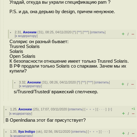
Угадай, откуда вы украли спецификацию pam ?
P.S. и да, она дерьмо by design, причем ненужное.
2.31
,
Аноним
(
31
), 08:25, 04/11/2020 [
^
] [
^^
] [
^^^
] [
ответить
]
+
–
/
[
к модератору
]
Солярис он разный бывает:
Trusred Solaris
Solaris
Open Solaris
К безопасности отношение имеет только Trusred Solaris.
В РФ продали только Solaris со спарками. Зачем мы их
купили?
3.32
,
Аноним
(
31
), 08:26, 04/11/2020 [
^
] [
^^
] [
^^^
] [
ответить
]
+
–
/
[
к модератору
]
s/Trusred/Trusted/ вражеский спелчекер.
+1
1.25
,
Аноним
(
25
), 17:07, 03/11/2020 [
ответить
] [
﹢﹢﹢
] [
· · ·
]
[
↑
]
+
–
[
к модератору
]
/
В OpenIndiana этот баг присутствует?
1.35
,
Ilya Indigo
(
ok
), 02:56, 06/11/2020 [
ответить
] [
﹢﹢﹢
] [
· · ·
]
+
–
/
[
к модератору
]