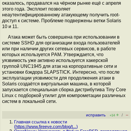
оказалось, продавался на чёрном рынке ещё с апреля
этого года. Эксплоит позволяет
неаутентифицированному атакующему получить root-
доступ к системе. Проблеме подвержены ветки Solaris
10 и 11.
Атака может быть совершена при использовании в
системе SSHD для организации входа пользователей
или при наличии других сетевых сервисов, в работе
которых используется PAM. Утверждается, что
уязвимость уже активно используется хакерской
группой UNC1945 для атак на корпоративные сети и
установки бэкдора SLAPSTICK. Интересно, что после
эксплуатации уязвимости для продолжения атаки в
Solaris создаётся виртуальная машина, в которой
запускается специальная сборка дистрибутива Tiny Core
Linux с подборкой утилит для компрометации различных
систем в локальной сети.
+
–
исправить
/
+14
Главная ссылка к новости
(
https://www.fireeye.com/blog/t...
)