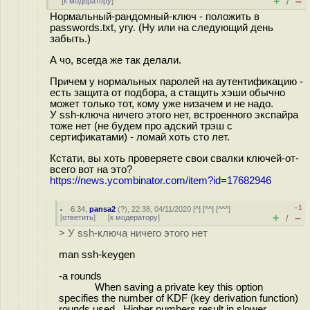
+
–
[
к модератору
]
/
Нормальный-рандомный-ключ - положить в
passwords.txt, угу. (Ну или на следующий день
забыть.)
А чо, всегда же так делали.
Причем у нормальных паролей на аутентификацию -
есть защита от подбора, а стащить хэши обычно
может только тот, кому уже низачем и не надо.
У ssh-ключа ничего этого нет, встроенного экспайра
тоже нет (не будем про адский трэш с
сертификатами) - ломай хоть сто лет.
Кстати, вы хоть проверяете свои свалки ключей-от-
всего вот на это?
https://news.ycombinator.com/item?id=17682946
–1
6.34
,
pansa2
(
?
), 22:38, 04/11/2020 [
^
] [
^^
] [
^^^
]
+
–
[
ответить
]
[
к модератору
]
/
> У ssh-ключа ничего этого нет
man ssh-keygen
-a rounds
When saving a private key this option
specifies the number of KDF (key derivation function)
rounds used. Higher numbers result in slower