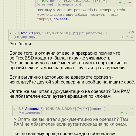
9.40
,
пох.
(
?
), 16:22, 03/12/2021 [
^
] [
^^
] [
^^^
]
+
–
/
[
ответить
]
[
к модератору
]
поэтому у меня нет passwords txt теперь у тебя
можно стырить еще и бэкап незамет...
текст
свёрнут,
показать
+15
2.7
,
Ivan_83
(
ok
), 10:12, 03/11/2020 [
^
] [
^^
] [
^^^
] [
ответить
]
[
↑
]
+
–
[
к модератору
]
/
Это был я.
Более того, в отличии от вас, я прекрасно помню что
во FreeBSD когда то была такая же уязвимость.
Это не повлияло на моё мнение о том что порткнокинг и
прочий секс в гамаке на лыжах - пустая трата времени.
Если вы лично настолько не доверяете openssh -
используйте другой ssh сервер или вообще напишите своё.
Опять же вы читали документацию на openssh? Там PAM
не лбязателен если аутентификация по ключам.
–2
3.8
,
Аноним
(
3
), 10:48, 03/11/2020 [
^
] [
^^
] [
^^^
] [
ответить
]
+
–
[
к модератору
]
/
> Опять же вы читали документацию на openssh? Там
PAM не лбязателен если аутентификация по ключам.
Т.е. по вашему проще после каждого обновления