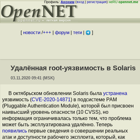
Профиль:
Аноним
(
вход
|
регистрация
)
неRU
opennet.me
[
новости
/
+++
|
форум
|
теги
|
]
Удалённая root-уязвимость в Solaris
03.11.2020 09:41 (MSK)
В октябрьском обновлении Solaris была
устранена
уязвимость (
CVE-2020-14871
) в подсистеме PAM
(Pluggable Authentication Module), которой был присвоен
наивысший уровень опасности (10 CVSS), но
информация ограничивалась только тем, что проблема
может быть эксплуатирована удалённо. Теперь
появились
первые сведения о совершении реальных
атак и доступности рабочего эксплоита, который, как