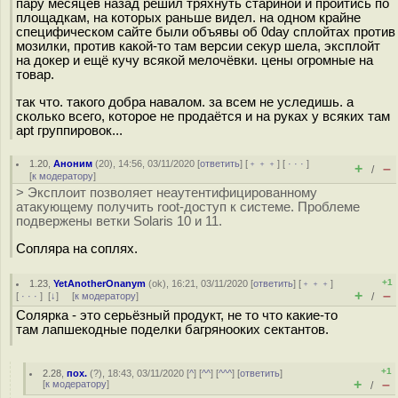
пару месяцев назад решил тряхнуть стариной и пройтись по
площадкам, на которых раньше видел. на одном крайне
специфическом сайте были объявы об 0day сплойтах против
мозилки, против какой-то там версии секур шела, эксплойт
на докер и ещё кучу всякой мелочёвки. цены огромные на
товар.
так что. такого добра навалом. за всем не уследишь. а
сколько всего, которое не продаётся и на руках у всяких там
apt группировок...
1.20
,
Аноним
(
20
), 14:56, 03/11/2020 [
ответить
] [
﹢﹢﹢
] [
· · ·
]
+
–
/
[
к модератору
]
> Эксплоит позволяет неаутентифицированному
атакующему получить root-доступ к системе. Проблеме
подвержены ветки Solaris 10 и 11.
Сопляра на соплях.
+1
1.23
,
YetAnotherOnanym
(
ok
), 16:21, 03/11/2020 [
ответить
] [
﹢﹢﹢
]
+
–
[
· · ·
]
[
↓
] [
к модератору
]
/
Солярка - это серьёзный продукт, не то что какие-то
там лапшекодные поделки багрянооких сектантов.
+1
2.28
,
пох.
(
?
), 18:43, 03/11/2020 [
^
] [
^^
] [
^^^
] [
ответить
]
+
–
[
к модератору
]
/