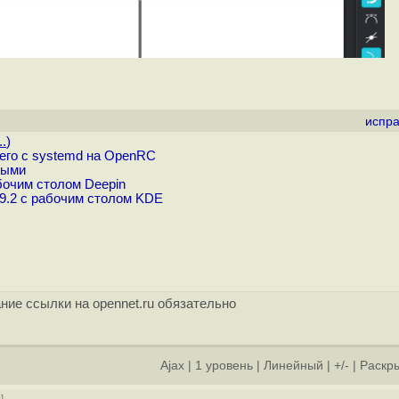
испра
..
)
шего с systemd на OpenRC
ными
бочим столом Deepin
9.2 с рабочим столом KDE
ние ссылки на opennet.ru обязательно
Ajax
|
1 уровень
|
Линейный
|
+/-
|
Раскры
у
]