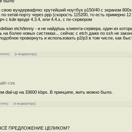
не было
ю свою вундервафлю: крутейший ноутбук p150/40 с экраном 800x
 по serial-порту через ppp (скорость 115200, то есть примерно 12
ч с kde вроде 4.3.4, или 4.4.x, с nx-сервером
debian etch/lenny - и не найдёшь клиента-сервера, один из кото
ть на более новых системах... сейчас с etch даже по ssh не зако
подобное провернуть и использовать p2/p3 в том числе, как быс
ветить
]
[
к модератору
]
байт-сек
 dial-up на 33600 kbps. В принципе, жить можно было.
етить
]
[
к модератору
]
ать ВСЁ ПРЕДЛОЖЕНИЕ ЦЕЛИКОМ?