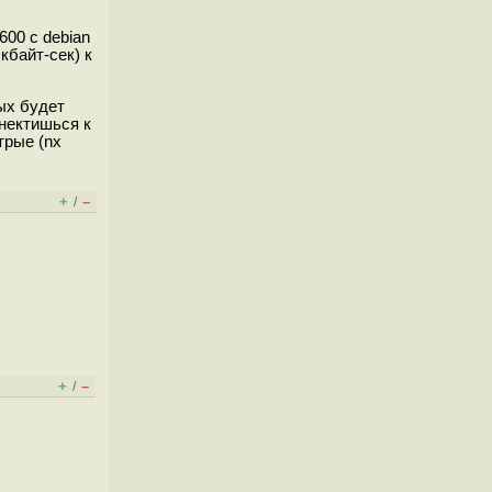
600 с debian
 кбайт-сек) к
рых будет
ннектишься к
трые (nx
+
–
/
+
–
/