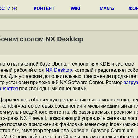
ОСТИ
(
+
)
КОНТЕНТ
WIKI
MAN'ы
ФО
абочим столом NX Desktop
нного на пакетной базе Ubuntu, технологиях KDE и системе
венный рабочий стол
NX Desktop
, который представляет соб
ma. Для установки дополнительных приложений продвигает
тр установки приложений NX Software Center. Размер
загру
аняются
под свободными лицензиями.
оформление, собственную реализацию системного лотка, це
к конфигуратор сетевых соединений и мультимедийный апп
ем мультимедийного контента. Из развиваемых проектом 
 экрана NX Firewall, позволяющий управлять сетевым дос
вую поставку приложений: файловый менеджер Index (можн
ватор Ark, эмулятор терминала Konsole, браузер Chromium,
VLC, офисный пакет LibreOffice и просмотрщик изображен