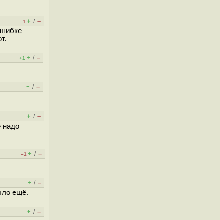
+
–
/
–1
ошибке
т.
+
–
/
+1
+
–
/
+
–
/
е надо
+
–
/
–1
+
–
/
ыло ещё.
+
–
/