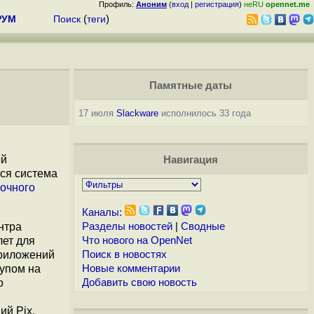
Профиль:
Аноним
(
вход
|
регистрация
)
неRU
opennet.me
РУМ
Поиск
(
теги
)
Памятные даты
17 июля
Slackware
исполнилось 33 года
ой
Навигация
ся система
зочного
Каналы:
нтра
Разделы новостей
|
Сводные
лет для
Что нового на OpenNet
приложений
Поиск в новостях
тупом на
Новые комментарии
о
Добавить свою новость
ий Pix.