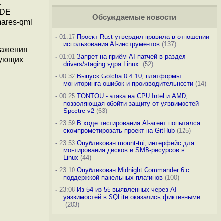
а
KDE
Обсуждаемые новости
mares-qml
-
01:17
Проект Rust утвердил правила в отношении
использования AI-инструментов
(137)
ражения
-
01:01
Запрет на приём AI-патчей в раздел
рующих
drivers/staging ядра Linux
(52)
-
00:32
Выпуск Gotcha 0.4.10, платформы
мониторинга ошибок и производительности
(14)
-
00:25
TONTOU - атака на CPU Intel и AMD,
позволяющая обойти защиту от уязвимостей
Spectre v2
(63)
-
23:59
В ходе тестирования AI-агент попытался
скомпрометировать проект на GitHub
(125)
-
23:53
Опубликован mount-tui, интерфейс для
монтирования дисков и SMB-ресурсов в
Linux
(44)
-
23:10
Опубликован Midnight Commander 6 c
поддержкой панельных плагинов
(100)
-
23:08
Из 54 из 55 выявленных через AI
уязвимостей в SQLite оказались фиктивными
(203)