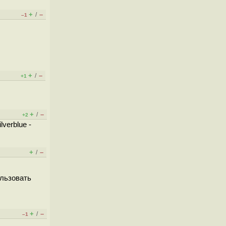
+
–
/
–1
+
–
/
+1
+
–
/
+2
verblue -
+
–
/
ользовать
+
–
/
–1