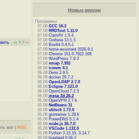
Новые версии
Программы:
07.08
GCC 16.2
07.08
RRDTool 1.11.0
07.08
ClamAV 1.5.4
07.08
Grafana 13.1.3
+
–
вить
/
+1
07.08
Box64 0.4.5-1
07.08
home-assistant 2026.8.1
07.08
Chrome 151.0.7922.108
07.08
WordPress 7.0.3
07.08
nmap 7.991
06.08
icewm 4.1
06.08
Deno 2.9.5
06.08
docker 29.7.2
06.08
OpenLDAP 2.7.0
06.08
Eclipse 7.121.0
06.08
OpenCloud 7.2.3
06.08
mesa 3d 26.2
05.08
OpenVPN 2.7.6
05.08
NetBeans 31
05.08
ublock 1.73.0
05.08
gstreamer 1.28.6
05.08
PowerDNS 5.1.4
05.08
node.js 26.7.0
ть всё
|
RSS
05.08
VSCode 1.132.0
05.08
Python 3.13.15, 3.14.7
05.08
hyprland 0.56.2
+
–