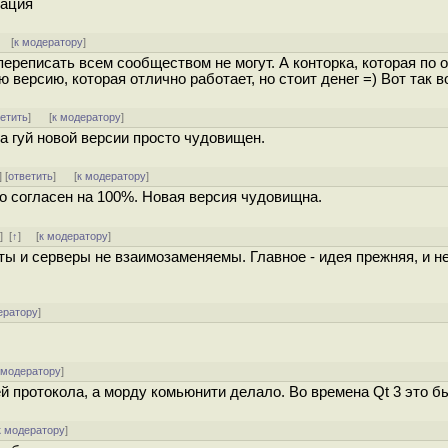
зация
] [
к модератору
]
переписать всем сообществом не могут. А конторка, которая по 
 версию, которая отлично работает, но стоит денег =) Вот так во
ветить
]
[
к модератору
]
 а гуй новой версии просто чудовищен.
] [
ответить
]
[
к модератору
]
Но согласен на 100%. Новая версия чудовищна.
ь
]
[
↑
] [
к модератору
]
нты и серверы не взаимозаменяемы. Главное - идея прежняя, и н
ератору
]
 модератору
]
й протокола, а морду комьюнити делало. Во времена Qt 3 это б
к модератору
]