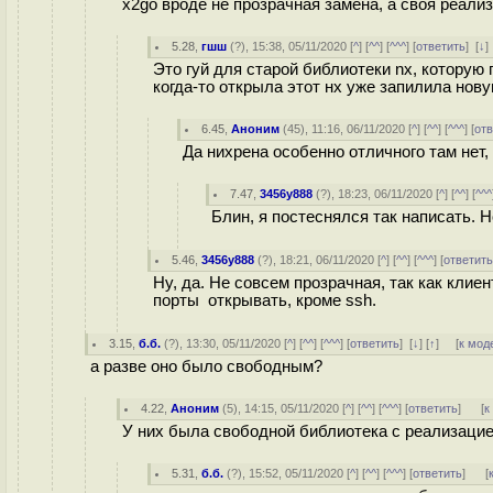
x2go вроде не прозрачная замена, а своя реали
5.28
,
гшш
(
?
), 15:38, 05/11/2020 [
^
] [
^^
] [
^^^
] [
ответить
]
[
↓
Это гуй для старой библиотеки nx, которую 
когда-то открыла этот нх уже запилила новую
6.45
,
Аноним
(
45
), 11:16, 06/11/2020 [
^
] [
^^
] [
^^^
] [
от
Да нихрена особенно отличного там нет,
7.47
,
3456y888
(
?
), 18:23, 06/11/2020 [
^
] [
^^
] [
^^^
Блин, я постеснялся так написать. 
5.46
,
3456y888
(
?
), 18:21, 06/11/2020 [
^
] [
^^
] [
^^^
] [
ответит
Ну, да. Не совсем прозрачная, так как клие
порты открывать, кроме ssh.
3.15
,
б.б.
(
?
), 13:30, 05/11/2020 [
^
] [
^^
] [
^^^
] [
ответить
]
[
↓
] [
↑
] [
к мод
а разве оно было свободным?
4.22
,
Аноним
(
5
), 14:15, 05/11/2020 [
^
] [
^^
] [
^^^
] [
ответить
]
[
к
У них была свободной библиотека с реализацие
5.31
,
б.б.
(
?
), 15:52, 05/11/2020 [
^
] [
^^
] [
^^^
] [
ответить
]
[