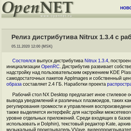
НОВ
Релиз дистрибутива Nitrux 1.3.4 с р
05.11.2020 12:00 (MSK)
Состоялся
выпуск дистрибутива
Nitrux 1.3.4
, построе
инициализации
OpenRC
. Дистрибутив развивает собст
надстройку над пользовательским окружением KDE Plas
самодостаточных пакетов AppImages и собственный цен
образа
составляет 2.4 ГБ. Наработки проекта
распростр
Рабочий стол NX Desktop предлагает иное стилевое 
вывода уведомлений и различных плазмоидов, таких ка
регулирования громкости и управления воспроизведени
также выделяется интерфейс для настройки межсетевого
уровне отдельных приложений. Среди входящих в базо
использовать и Dolphin), текстовый редактор Kate, архи
музыкальный проигрыватель VVave, видеопроигрыватель 