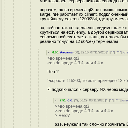
мне казалось, сервера никогда свободного 
впрочем, nx во времена qt3 не помню. помн
sarge, где работает nx clinent, подключенный
крутейшему celeron 1300/384, где крутился ар
эх, сейчас так не сделаешь, видимо, даже с 
крутиться на etch/lenny, а другой сервирова
современной системе. а жаль, хотелось бы 
реально тянул на 12 кб/сек) терминалы
6.50
,
Аноним
(
50
), 22:10, 07/11/2020 [
^
] [
^^
] [
^^^
] [
от
>во времена qt3
>с kde вроде 4.3.4, или 4.4.x
Чего?
>корость 115200, то есть примерно 12 к
Я подключался к серверу NX через модем
7.51
,
б.б.
(
?
), 06:29, 08/11/2020 [
^
] [
^^
] [
^^^
] [
отв
>>во времена qt3
>>с kde вроде 4.3.4, или 4.4.x
> Чего?
эээ, неужели так сложно прочит