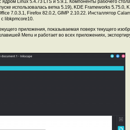
ядром Linux 5.4.73 LTS и 5.9.1. Компоненты рабочего стол
уске использовалась ветка 5.19), KDE Frameworks 5.75.0, 
ffice 7.0.3.1, Firefox 82.0.2, GIMP 2.10.22. Инсталлятор Cala
с libkpmcore10.
текущего приложения, показываемая поверх текущего изоб
 клавишей Menu и работает во всех приложениях, экспорти