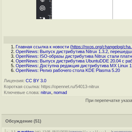
Главная ссылка к новости (
https://nxos.org/changelog/cha.
OpenNews: Выпуск дистрибутива Nitrux 1.3.2, перешед
OpenNews: ISO-образы дистрибутива Nitrux стали плат
OpenNews: Выпуск дистрибутива UbuntuDDE 20.04 с ра
OpenNews: Доступна редакция дистрибутива MX Linux 1
OpenNews: Релиз рабочего стола KDE Plasma 5.20
Лицензия:
CC BY 3.0
Короткая ссылка: https://opennet.ru/54013-nitrux
Ключевые слова:
nitrux
,
nomad
При перепечатке указа
Обсуждение
(51)
1.1
,
m.makhno
(
ok
), 12:05, 05/11/2020 [
ответить
] [
﹢﹢﹢
] [
· · ·
]
[
к модератор