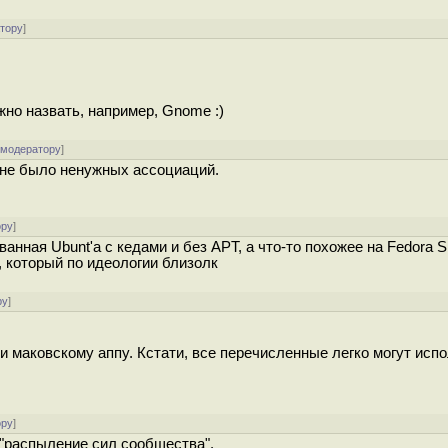
атору
]
но назвать, например, Gnome :)
 модератору
]
б не было ненужных ассоциаций.
ору
]
анная Ubunt'а с кедами и без APT, а что-то похожее на Fedora Sil
 который по идеологии близолк
ру
]
 и маковскому аппу. Кстати, все перечисленные легко могут исп
ору
]
 "распыление сил сообщества".