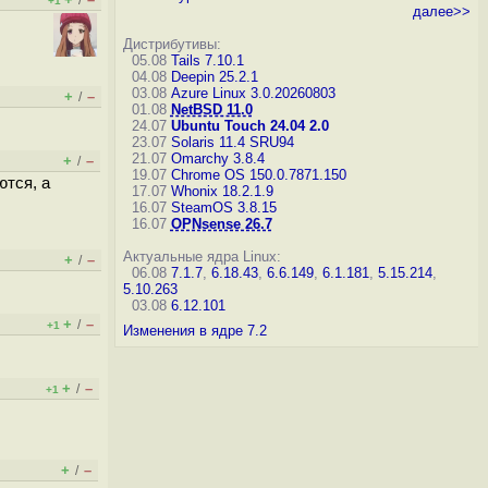
/
+1
далее>>
Дистрибутивы:
05.08
Tails 7.10.1
04.08
Deepin 25.2.1
03.08
Azure Linux 3.0.20260803
+
–
/
01.08
NetBSD 11.0
24.07
Ubuntu Touch 24.04 2.0
23.07
Solaris 11.4 SRU94
21.07
Omarchy 3.8.4
+
–
/
19.07
Chrome OS 150.0.7871.150
ются, а
17.07
Whonix 18.2.1.9
16.07
SteamOS 3.8.15
16.07
OPNsense 26.7
Актуальные ядра Linux:
+
–
/
06.08
7.1.7
,
6.18.43
,
6.6.149
,
6.1.181
,
5.15.214
,
5.10.263
03.08
6.12.101
+
–
/
+1
Изменения в ядре 7.2
+
–
/
+1
+
–
/