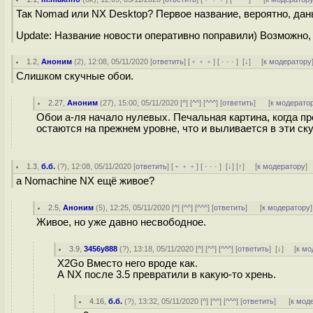
Так Nomad или NX Desktop? Первое название, вероятно, дань
Update: Название новости оперативно поправили) Возможно
1.2
,
Аноним
(
2
), 12:08, 05/11/2020 [
ответить
] [
﹢﹢﹢
] [
· · ·
]
[
↓
] [
к модератору
Слишком скучные обои.
2.27
,
Аноним
(
27
), 15:00, 05/11/2020 [
^
] [
^^
] [
^^^
] [
ответить
]
[
к модерато
Обои а-ля начало нулевых. Печальная картина, когда пр
остаются на прежнем уровне, что и выливается в эти ск
1.3
,
б.б.
(
?
), 12:08, 05/11/2020 [
ответить
] [
﹢﹢﹢
] [
· · ·
]
[
↓
] [
↑
] [
к модератору
]
а Nomachine NX ещё живое?
2.5
,
Аноним
(
5
), 12:25, 05/11/2020 [
^
] [
^^
] [
^^^
] [
ответить
]
[
к модератору
]
Живое, но уже давно несвободное.
3.9
,
3456y888
(
?
), 13:18, 05/11/2020 [
^
] [
^^
] [
^^^
] [
ответить
]
[
↓
] [
к мо
X2Go Вместо него вроде как.
А NX после 3.5 превратили в какую-то хрень.
4.16
,
б.б.
(
?
), 13:32, 05/11/2020 [
^
] [
^^
] [
^^^
] [
ответить
]
[
к мод