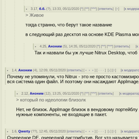
3.17
,
б.б.
(
?
), 13:33, 05/11/2020 [
^
] [
^^
] [
^^^
] [
ответить
]
[
↑
] [
к модер
> Живое
тогда странно, что берут такое название
в следующий раз десктоп на основе KDE Plasma мож
4.25
,
Аноним
(
5
), 14:35, 05/11/2020 [
^
] [
^^
] [
^^^
] [
ответить
]
[
к
Так и назвали бы уж лучше Nitrux Desktop, что
1.4
,
Аноним
(
4
), 12:09, 05/11/2020 [
ответить
] [
﹢﹢﹢
] [
· · ·
]
[
↓
] [
↑
] [
к модерат
Почему не упомянули, что Nitrux - это не просто кастомизиров
вся система один файл. И поэтому они насаждают AppImage,
2.12
,
Аноним
(
12
), 13:25, 05/11/2020 [
^
] [
^^
] [
^^^
] [
ответить
]
[
к модерато
> который по идеологии близолк
Нет, не близок. AppImage близок в вендовому портейблу
нужные компоненты, не входящие в пакет.
1.6
,
Qwerty
(
??
), 12:45, 05/11/2020 [
ответить
] [
﹢﹢﹢
] [
· · ·
]
[
↓
] [
↑
] [
к модерат
Очередное DE, очередной дистрибутив. Вот что называется