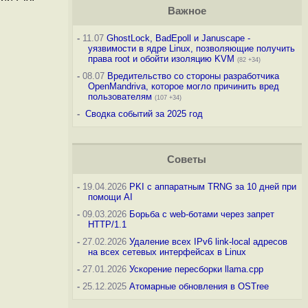
Важное
-
11.07
GhostLock, BadEpoll и Januscape -
уязвимости в ядре Linux, позволяющие получить
права root и обойти изоляцию KVM
(82 +34)
-
08.07
Вредительство со стороны разработчика
OpenMandriva, которое могло причинить вред
пользователям
(107 +34)
-
Сводка событий за 2025 год
Советы
-
19.04.2026
PKI с аппаратным TRNG за 10 дней при
помощи AI
-
09.03.2026
Борьба с web-ботами через запрет
HTTP/1.1
-
27.02.2026
Удаление всех IPv6 link-local адресов
на всех сетевых интерфейсах в Linux
-
27.01.2026
Ускорение пересборки llama.cpp
-
25.12.2025
Атомарные обновления в OSTree