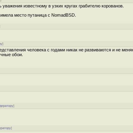
 уважения известному в узких кругах грабителю корованов.
, имела место путаница с NomadBSD.
]
ру
]
едставления человека с годами никак не развиваются и не меня
учные обои.
дератору
]
ератору
]