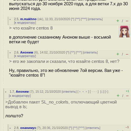
выпускаться до 30 ноября 2020 года, а для ветки 7.x до 30
июня 2024 года.
2.5
,
m.makhno
(
ok
), 11:33, 21/10/2020 [
^
] [
^^
] [
^^^
] [
ответить
]
+
–
/
[
к модератору
]
> что юзайте centos 8
в дополнение сказанному Аноном выше - восьмой
ветки не будет
2.6
,
Аноним
(
6
), 14:02, 21/10/2020 [
^
] [
^^
] [
^^^
] [
ответить
]
+
–
/
[
к модератору
]
> его же закопали и сказали, что юзайте centos 8, нет?
Ну, правильно, это же обновление 7ой версии. 8ая уже -
"юзайте centos 8"!
+1
1.7
,
Аноним
(
7
), 15:12, 21/10/2020 [
ответить
] [
﹢﹢﹢
] [
· · ·
]
[
↓
] [
↑
]
+
–
[
к модератору
]
/
>Добавлен пакет SL_no_colorls, отключающий цветной
вывод в ls;
лолшто?
–1
2.8
,
онанимуз
(
?
), 20:36, 21/10/2020 [
^
] [
^^
] [
^^^
] [
ответить
]