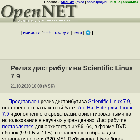
Профиль:
Аноним
(
вход
|
регистрация
)
неRU
opennet.me
[
новости
/
+++
|
форум
|
теги
|
]
Релиз дистрибутива Scientific Linux
7.9
21.10.2020 10:00 (MSK)
Представлен
релиз дистрибутива
Scientific Linux 7.9
,
построенного на пакетной базе
Red Hat Enterprise Linux
7.9
и дополненного средствами, ориентированными на
использование в научных учреждениях. Дистрибутив
поставляется
для архитектуры x86_64, в форме DVD-
сборок (9.9 ГБ и 7 ГБ), сокращённого образа для
установки по сети (620 МБ). Публикация Live-сборок