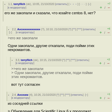
+7
1.1
,
terryfilch
(
ok
), 10:05, 21/10/2020 [
ответить
] [
﹢﹢﹢
] [
· · ·
]
[
↓
]
+
–
[
к модератору
]
/
его же закопали и сказали, что юзайте centos 8, нет?
+6
2.2
,
Анонннннннннн
(
?
), 10:10, 21/10/2020 [
^
] [
^^
] [
^^^
] [
ответить
]
+
–
[
↓
] [
к модератору
]
/
>его же закопали
Одни закопали, другие откапали, поди пойми этих
некромантов.
+2
3.3
,
terryfilch
(
ok
), 10:15, 21/10/2020 [
^
] [
^^
] [
^^^
] [
ответить
]
+
–
[
к модератору
]
/
>>его же закопали
> Одни закопали, другие откапали, поди пойми
этих некромантов.
вот тут согласен
+1
2.4
,
Аноним
(
4
), 10:26, 21/10/2020 [
^
] [
^^
] [
^^^
] [
ответить
]
[
↑
]
+
–
[
к модератору
]
/
из соседней ссылки
> Обновления для Scientific Linux 6.x продолжат