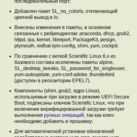
последовательный порт;
Добавлен пакет SL_no_colorls, отключающий
цветной вывод в ls;
Внесены изменения в пакеты, в основном
связанные с ребрендингом: anaconda, dhcp, grub2,
httpd, ipa, kernel, libreport, PackageKit, pesign,
plymouth, redhat-rpm-config, shim, yum, cockpit;
По сравнению с веткой Scientific Linux 6.x из
базового состава исключены пакеты alpine,
SL_desktop_tweaks, SL_password_for_singleuser,
yum-autoupdate, yum-conf-adobe, thunderbird
(доступен в репозитории EPEL7).
Компоненты (shim, grub2, ядро Linux),
используемые при загрузке в режиме UEFI Secure
Boot, подписаны ключом Scientific Linux, что при
включении верифицированной загрузки требует
выполнения
ручных операций
, так как ключ
необходимо добавить в прошивку;
Для автоматической установки обновлений