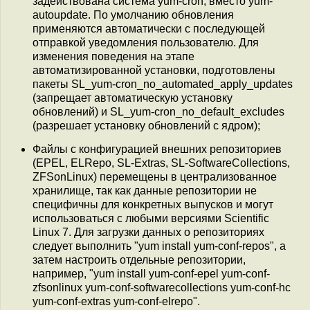
задействована система yum-cron, вместо yum-
autoupdate. По умолчанию обновления
применяются автоматически с последующей
отправкой уведомления пользователю. Для
изменения поведения на этапе
автоматизированной установки, подготовлены
пакеты SL_yum-cron_no_automated_apply_updates
(запрещает автоматическую установку
обновлений) и SL_yum-cron_no_default_excludes
(разрешает установку обновлений с ядром);
Файлы с конфигурацией внешних репозиториев
(EPEL, ELRepo, SL-Extras, SL-SoftwareCollections,
ZFSonLinux) перемещены в централизованное
хранилище, так как данные репозитории не
специфичны для конкретных выпусков и могут
использоваться с любыми версиями Scientific
Linux 7. Для загрузки данных о репозиториях
следует выполнить "yum install yum-conf-repos", а
затем настроить отдельные репозитории,
например, "yum install yum-conf-epel yum-conf-
zfsonlinux yum-conf-softwarecollections yum-conf-hc
yum-conf-extras yum-conf-elrepo".