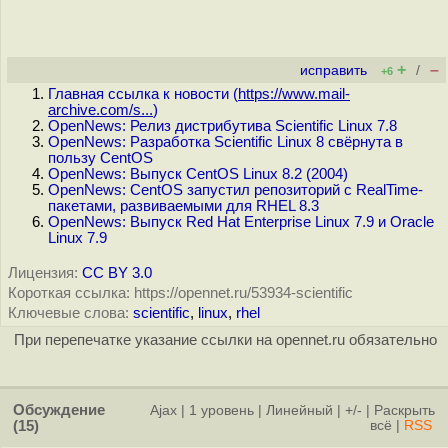
+
–
исправить
/
+6
Главная ссылка к новости (
https://www.mail-
archive.com/s...
)
OpenNews: Релиз дистрибутива Scientific Linux 7.8
OpenNews: Разработка Scientific Linux 8 свёрнута в
пользу CentOS
OpenNews: Выпуск CentOS Linux 8.2 (2004)
OpenNews: CentOS запустил репозиторий с RealTime-
пакетами, развиваемыми для RHEL 8.3
OpenNews: Выпуск Red Hat Enterprise Linux 7.9 и Oracle
Linux 7.9
Лицензия:
CC BY 3.0
Короткая ссылка: https://opennet.ru/53934-scientific
Ключевые слова:
scientific
,
linux
,
rhel
При перепечатке указание ссылки на opennet.ru обязательно
Обсуждение
Ajax
|
1 уровень
|
Линейный
|
+/-
|
Раскрыть
(15)
всё
|
RSS