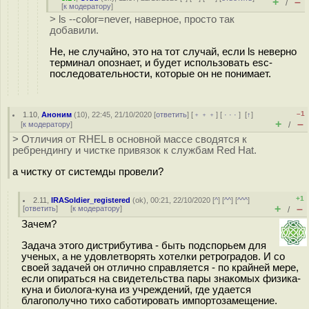
+
–
/
[
к модератору
]
> ls --color=never, наверное, просто так
добавили.
Не, не случайно, это на тот случай, если ls неверно
терминал опознает, и будет использовать esc-
последовательности, которые он не понимает.
–1
1.10
,
Аноним
(
10
), 22:45, 21/10/2020 [
ответить
] [
﹢﹢﹢
] [
· · ·
]
[
↑
]
+
–
[
к модератору
]
/
> Отличия от RHEL в основной массе сводятся к
ребрендингу и чистке привязок к службам Red Hat.
а чистку от системды провели?
+1
2.11
,
IRASoldier_registered
(
ok
), 00:21, 22/10/2020 [
^
] [
^^
] [
^^^
]
+
–
[
ответить
]
[
к модератору
]
/
Зачем?
Задача этого дистрибутива - быть подспорьем для
ученых, а не удовлетворять хотелки ретроградов. И со
своей задачей он отлично справляется - по крайней мере,
если опираться на свидетельства пары знакомых физика-
куна и биолога-куна из учреждений, где удается
благополучно тихо саботировать импортозамещение.