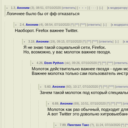
1.3
,
Аноним
(
3
), 08:51, 07/10/2020 [
ответить
] [
﹢﹢﹢
] [
· · ·
]
[
↓
] [
к модератору
Логичнее было бы от фф отказаться
2.4
,
Аноним
(
4
), 08:54, 07/10/2020 [
^
] [
^^
] [
^^^
] [
ответить
]
[
↓
] [
к модерат
Наоборот. Firefox важнее Twitter.
3.19
,
Аноним
(
19
), 09:15, 07/10/2020 [
^
] [
^^
] [
^^^
] [
ответить
]
[
↓
] [
к 
Я не знаю такой социальной сети, Firefox.
Но, возможно, у вас молоток важнее гвоздя.
4.26
,
Dzen Python
(
ok
), 09:26, 07/10/2020 [
^
] [
^^
] [
^^^
] [
ответить
Молоток действительно важнее гвоздя - один мо
Важнее молотка только сам пользователь инстр
5.60
,
Аноним
(
60
), 10:17, 07/10/2020 [
^
] [
^^
] [
^^^
] [
ответит
Зачем такой молоток под который специаль
6.69
,
Аноним
(
69
), 10:51, 07/10/2020 [
^
] [
^^
] [
^^^
] [
от
Молоток как раз обычный, подходит дл
А вот Twitter это довольно хитровыебан
7.89
,
Пингвин Такс
(
?
), 11:24, 07/10/2020 [
^
] [
^