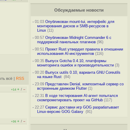
Обсуждаемые новости
-
01:03
Опубликован mount-tui, интерфейс для
монтирования дисков и SMB-ресурсов в
Linux
(11)
-
00:57
Опубликован Midnight Commander 6 c
поддержкой панельных плагинов
(96)
-
00:51
Проект Rust утвердил правила в отношении
использования AI-инструментов
(116)
-
00:35
Выпуск Gotcha 0.4.10, платформы
мониторинга ошибок и производительности
(3)
-
00:20
Выпуск uutils 0.10, варианта GNU Coreutils
на языке Rust
(84)
ть всё
|
RSS
-
23:09
Представлен Denial, композитный сервер со
встроенным движком Flutter
(1)
+
–
/
+14
-
22:31
В ходе тестирования AI-агент попытался
скомпрометировать проект на GitHub
(117)
-
22:27
Сервис доставки игр GOG разрабатывает
Linux-версию GOG Galaxy
(91)
+
–
/
+36