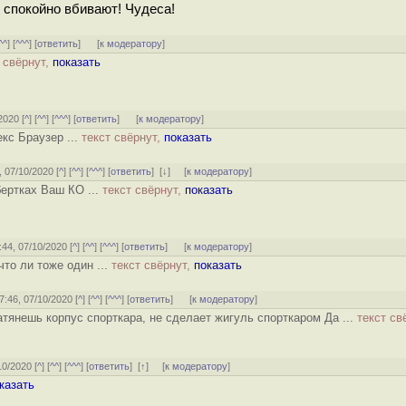
ь спокойно вбивают! Чудеса!
^^
] [
^^^
] [
ответить
]
[
к модератору
]
 свёрнут,
показать
2020 [
^
] [
^^
] [
^^^
] [
ответить
]
[
к модератору
]
кс Браузер ...
текст свёрнут,
показать
, 07/10/2020 [
^
] [
^^
] [
^^^
] [
ответить
]
[
↓
] [
к модератору
]
ертках Ваш КО ...
текст свёрнут,
показать
2:44, 07/10/2020 [
^
] [
^^
] [
^^^
] [
ответить
]
[
к модератору
]
что ли тоже один ...
текст свёрнут,
показать
17:46, 07/10/2020 [
^
] [
^^
] [
^^^
] [
ответить
]
[
к модератору
]
атянешь корпус спорткара, не сделает жигуль спорткаром Да ...
текст св
10/2020 [
^
] [
^^
] [
^^^
] [
ответить
]
[
↑
] [
к модератору
]
казать