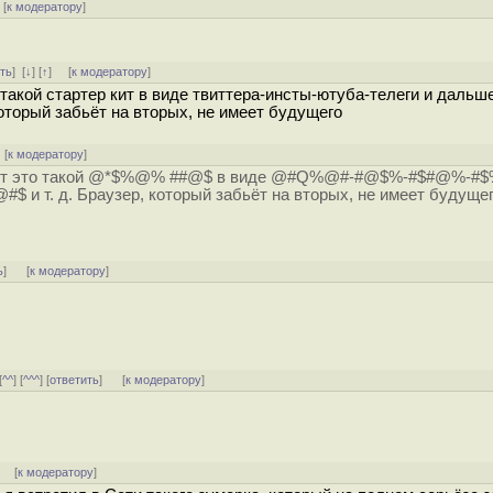
[
к модератору
]
ть
]
[
↓
] [
↑
] [
к модератору
]
 такой стартер кит в виде твиттера-инсты-ютуба-телеги и дальш
 который забьёт на вторых, не имеет будущего
 [
к модератору
]
рнет это такой @*$%@% ##@$ в виде @#Q%@#-#@$%-#$#@%-#$
и т. д. Браузер, который забьёт на вторых, не имеет будуще
ь
]
[
к модератору
]
[
^^
] [
^^^
] [
ответить
]
[
к модератору
]
] [
к модератору
]