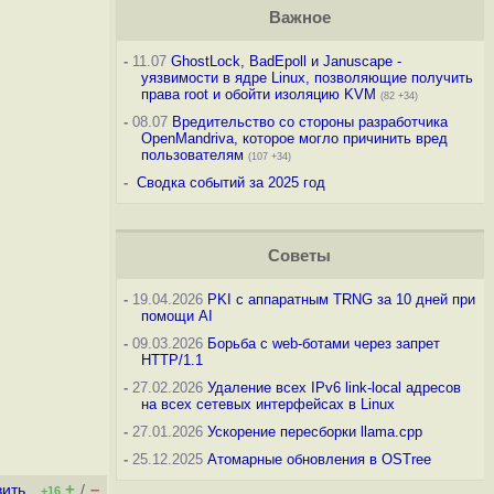
Важное
-
11.07
GhostLock, BadEpoll и Januscape -
уязвимости в ядре Linux, позволяющие получить
права root и обойти изоляцию KVM
(82 +34)
-
08.07
Вредительство со стороны разработчика
OpenMandriva, которое могло причинить вред
пользователям
(107 +34)
-
Сводка событий за 2025 год
Советы
-
19.04.2026
PKI с аппаратным TRNG за 10 дней при
помощи AI
-
09.03.2026
Борьба с web-ботами через запрет
HTTP/1.1
-
27.02.2026
Удаление всех IPv6 link-local адресов
на всех сетевых интерфейсах в Linux
-
27.01.2026
Ускорение пересборки llama.cpp
-
25.12.2025
Атомарные обновления в OSTree
+
–
вить
/
+16