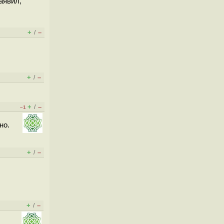
аявил,
+
–
/
+
–
/
+
–
/
–1
но.
+
–
/
+
–
/