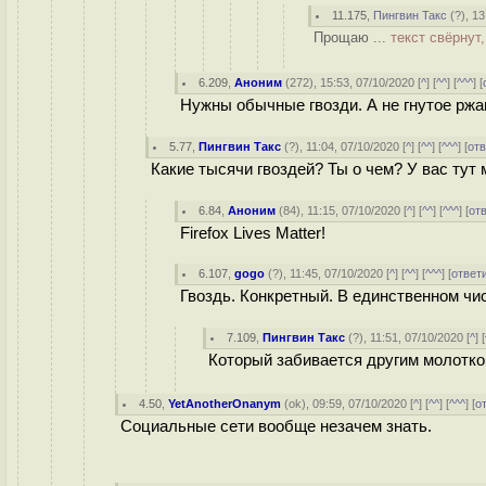
11.175
,
Пингвин Такс
(
?
), 1
Прощаю ...
текст свёрнут
6.209
,
Аноним
(
272
), 15:53, 07/10/2020 [
^
] [
^^
] [
^^^
] [
Нужны обычные гвозди. А не гнутое ржа
5.77
,
Пингвин Такс
(
?
), 11:04, 07/10/2020 [
^
] [
^^
] [
^^^
] [
от
Какие тысячи гвоздей? Ты о чем? У вас тут 
6.84
,
Аноним
(
84
), 11:15, 07/10/2020 [
^
] [
^^
] [
^^^
] [
от
Firefox Lives Matter!
6.107
,
gogo
(
?
), 11:45, 07/10/2020 [
^
] [
^^
] [
^^^
] [
ответ
Гвоздь. Конкретный. В единственном чи
7.109
,
Пингвин Такс
(
?
), 11:51, 07/10/2020 [
^
] [
Который забивается другим молотк
4.50
,
YetAnotherOnanym
(
ok
), 09:59, 07/10/2020 [
^
] [
^^
] [
^^^
] [
о
Социальные сети вообще незачем знать.