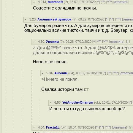
4.213
,
microsoft
(
?
), 15:57, 07/10/2020 [
^
] [
^^
] [
^^^
] [
ответить
]
Соцсети с солядями не нужны.
3.23
,
Анонимный зумерок
(
?
), 09:22, 07/10/2020 [
^
] [
^^
] [
^^^
] [
ответи
Для бумеров разве что. А для зумеров интернет это
опционально всякие тиктоки, твичи и т. д. Браузер,
4.30
,
Уноним
(
?
), 09:28, 07/10/2020 [
^
] [
^^
] [
^^^
] [
ответить
]
[
↓
]
> Для @#$%^ разве что. А для @#&^$% инте
дальше опционально всякие #@%^@#, #@$@^@#$ 
Ничего не понял.
5.34
,
Аноним
(
84
), 09:31, 07/10/2020 [
^
] [
^^
] [
^^^
] [
ответит
>Ничего не понял.
Свалка истории там 👉
6.53
,
YetAnotherOnanym
(
ok
), 10:01, 07/10/2020 [
^
] 
И чего ты оттуда выползал вообще?
4.64
,
Fracta1L
(
ok
), 10:34, 07/10/2020 [
^
] [
^^
] [
^^^
] [
ответить
]
[
↑