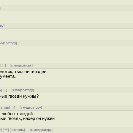
]
ору
]
модератору
]
]
[
↓
] [
к модератору
]
лоток, тысячи гвоздей.
умента.
ь
]
[
↓
] [
к модератору
]
ные гвозди нужны?
ветить
]
[
↓
] [
к модератору
]
я любых гвоздей
ный гвоздь, нахер он нужен
^
] [
^^^
] [
ответить
]
[
к модератору
]