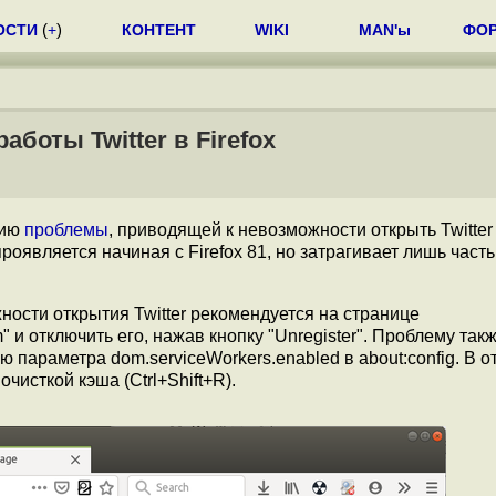
ОСТИ
(
+
)
КОНТЕНТ
WIKI
MAN'ы
ФО
боты Twitter в Firefox
нию
проблемы
, приводящей к невозможности открыть Twitter 
оявляется начиная с Firefox 81, но затрагивает лишь часть
ности открытия Twitter рекомендуется на странице
.com" и отключить его, нажав кнопку "Unregister". Проблему та
 параметра dom.serviceWorkers.enabled в about:config. В 
очисткой кэша (Ctrl+Shift+R).