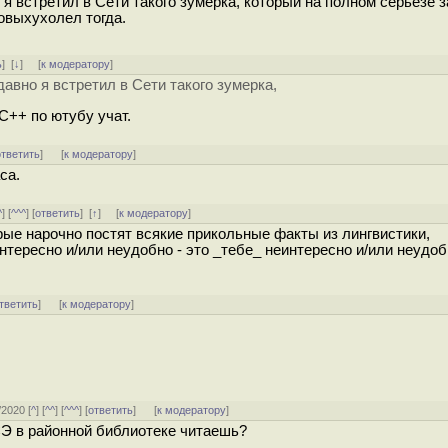
 я встретил в Сети такого зумерка, который на полном серьёзе з
овыхухолел тогда.
ь
]
[
↓
] [
к модератору
]
давно я встретил в Сети такого зумерка,
 С++ по ютубу учат.
ответить
]
[
к модератору
]
са.
^
] [
^^^
] [
ответить
]
[
↑
] [
к модератору
]
рые нарочно постят всякие прикольные факты из лингвистики,
интересно и/или неудобно - это _тебе_ неинтересно и/или неудоб
тветить
]
[
к модератору
]
/2020 [
^
] [
^^
] [
^^^
] [
ответить
]
[
к модератору
]
Э в районной библиотеке читаешь?