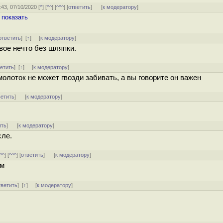
3:43, 07/10/2020 [
^
] [
^^
] [
^^^
] [
ответить
]
[
к модератору
]
,
показать
ответить
]
[
↑
] [
к модератору
]
вое нечто без шляпки.
ветить
]
[
↑
] [
к модератору
]
молоток не может гвозди забивать, а вы говорите он важен
ветить
]
[
к модератору
]
ить
]
[
к модератору
]
сле.
^^
] [
^^^
] [
ответить
]
[
к модератору
]
ом
тветить
]
[
↑
] [
к модератору
]