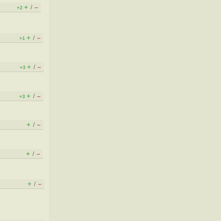
+
–
/
+2
+
–
/
+1
+
–
/
+3
+
–
/
+3
+
–
/
+
–
/
+
–
/