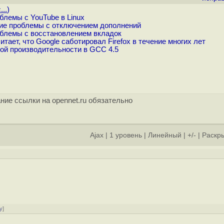
...
)
блемы с YouTube в Linux
ющие проблемы с отключением дополнений
облемы с восстановлением вкладок
ает, что Google саботировал Firefox в течение многих лет
мой производительности в GCC 4.5
ние ссылки на opennet.ru обязательно
Ajax
|
1 уровень
|
Линейный
|
+/-
|
Раскры
у
]