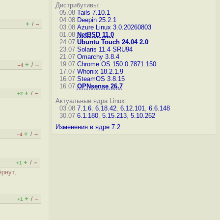
Дистрибутивы:
05.08
Tails 7.10.1
04.08
Deepin 25.2.1
+
–
/
03.08
Azure Linux 3.0.20260803
01.08
NetBSD 11.0
24.07
Ubuntu Touch 24.04 2.0
23.07
Solaris 11.4 SRU94
21.07
Omarchy 3.8.4
19.07
Chrome OS 150.0.7871.150
+
–
/
–4
17.07
Whonix 18.2.1.9
16.07
SteamOS 3.8.15
16.07
OPNsense 26.7
+
–
/
+2
Актуальные ядра Linux:
03.08
7.1.6
,
6.18.42
,
6.12.101
,
6.6.148
30.07
6.1.180
,
5.15.213
,
5.10.262
Изменения в ядре 7.2
+
–
/
–4
+
–
/
+1
ёрнут,
+
–
/
+1