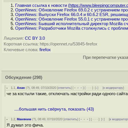
Главная ссылка к новости (
https://www.bleepingcomputer.c
OpenNews: Обновление Firefox 69.0.2 с устранением про
OpenNews: Выпуски Firefox 66.0.4 и 60.6.2 ESR, реша
OpenNews: Обновление Firefox 55.0.1 с устранением пр
OpenNews: Бывший исполнительный директор Mozilla счит
OpenNews: Разработчики Mozilla столкнулись с пробле
Лицензия:
CC BY 3.0
Короткая ссылка: https://opennet.ru/53845-firefox
Ключевые слова:
firefox
При перепечатке указа
Обсуждение
(298)
1.1
,
Анан
(
?
), 08:49, 07/10/2020 [
ответить
] [
﹢﹢﹢
] [
· · ·
]
[
↓
] [
к модератору
]
че за костыли такие, отключать настройки ради одного сайта
....большая нить свёрнута, показать (43)
1.2
,
Маняним
(
?
), 08:49, 07/10/2020 [
ответить
] [
﹢﹢﹢
] [
· · ·
]
[
↑
] [
к модератор
Я думал это фича.