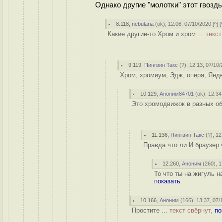
Однако другие "молотки" этот гвозд
8.118
,
nebularia
(
ok
), 12:06, 07/10/2020 [
^
] [
Какие другие-то Хром и хром ...
текст
9.119
,
Пингвин Такс
(
?
), 12:13, 07/10/
Хром, хромиум, Эдж, опера, Янде
10.129
,
Аноним84701
(
ok
), 12:34
Это хромодвижок в разных об
11.136
,
Пингвин Такс
(
?
), 1
Правда что ли И браузер 
12.260
,
Аноним
(
260
), 
То что ты на жигуль н
показать
10.166
,
Аноним
(
166
), 13:37, 07/
Простите ...
текст свёрнут,
по