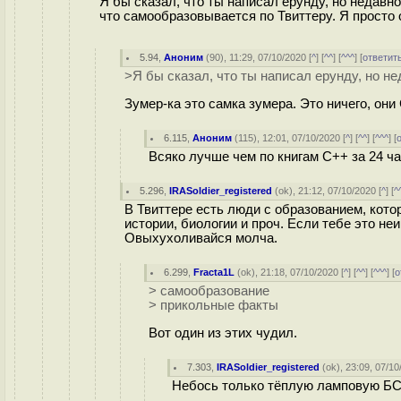
Я бы сказал, что ты написал ерунду, но недавно
что самообразовывается по Твиттеру. Я просто 
5.94
,
Аноним
(
90
), 11:29, 07/10/2020 [
^
] [
^^
] [
^^^
] [
ответит
>Я бы сказал, что ты написал ерунду, но не
Зумер-ка это самка зумера. Это ничего, они
6.115
,
Аноним
(
115
), 12:01, 07/10/2020 [
^
] [
^^
] [
^^^
] [
Всяко лучше чем по книгам С++ за 24 ча
5.296
,
IRASoldier_registered
(
ok
), 21:12, 07/10/2020 [
^
] [
^
В Твиттере есть люди с образованием, кото
истории, биологии и проч. Если тебе это не
Овыхухоливайся молча.
6.299
,
Fracta1L
(
ok
), 21:18, 07/10/2020 [
^
] [
^^
] [
^^^
] [
о
> самообразование
> прикольные факты
Вот один из этих чудил.
7.303
,
IRASoldier_registered
(
ok
), 23:09, 07/10
Небось только тёплую ламповую БС