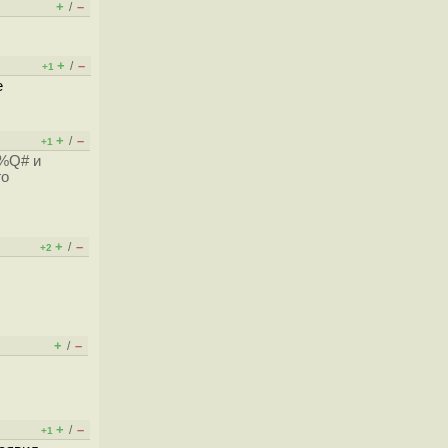
+
–
/
+
–
/
+1
е
+
–
/
+1
%Q# и
го
+
–
/
+2
+
–
/
+
–
/
+1