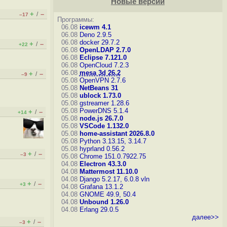
Новые версии
+
–
/
–17
Программы:
06.08
icewm 4.1
06.08
Deno 2.9.5
06.08
docker 29.7.2
+
–
/
+22
06.08
OpenLDAP 2.7.0
06.08
Eclipse 7.121.0
06.08
OpenCloud 7.2.3
06.08
mesa 3d 26.2
+
–
/
–9
05.08
OpenVPN 2.7.6
05.08
NetBeans 31
05.08
ublock 1.73.0
05.08
gstreamer 1.28.6
05.08
PowerDNS 5.1.4
+
–
/
+14
05.08
node.js 26.7.0
05.08
VSCode 1.132.0
05.08
home-assistant 2026.8.0
05.08
Python 3.13.15, 3.14.7
05.08
hyprland 0.56.2
+
–
/
–3
05.08
Chrome 151.0.7922.75
04.08
Electron 43.3.0
04.08
Mattermost 11.10.0
04.08
Django 5.2.17, 6.0.8
vln
+
–
/
+3
04.08
Grafana 13.1.2
04.08
GNOME 49.9, 50.4
04.08
Unbound 1.26.0
04.08
Erlang 29.0.5
далее>>
+
–
/
–3