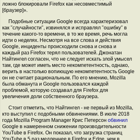
ложно блокировали Firefox как несовместимый
[браузер]».
Подобные ситуации Google всегда характеризовал
как "случайности", извинялся и исправлял "ошибку" в
течение какого-то времени, в то же время, речь могла
идти о неделях. Несмотря на все слова и действия
Google, инциденты происходили снова и снова и
каждый раз Firefox терял пользователей. Джонатан
Найтингел согласен, что не следует искать злой умысел
там, где может иметь место некомпетентность, однако,
верить в настолько вопиющую некомпетентность Google
он не считает рациональным. По его мнению, Mozilla
была обманута и Google пользовался каждой
проблемой, которую создавал для Firefox для
увеличения доли собственного браузера.
Стоит отметить, что Найтингел - не первый из Mozilla,
кто выступил с подобными обвинениями. В июле 2018
года Mozilla Program Manager Крис Петерсон
обвинил
Google в намеренном снижении производительности
YouTube в Firefox. Он показал, что загрузка страниц
YouTube в 5 раз медленнее в Firefox и Edge, чем в