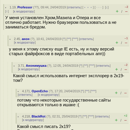
–2
1.19
,
Professor
(
??
), 09:44, 24/04/2019 [
ответить
] [
﹢﹢﹢
] [
· · ·
]
[
↓
]
+
–
[
↑
] [
к модератору
]
/
У меня установлен Хром,Мазила и Опера и все
отлично работает. Нужно браузером пользоваться а не
заниматься бредом.
–1
2.45
,
анон
(
?
), 10:41, 24/04/2019 [
^
] [
^^
] [
^^^
] [
ответить
]
+
–
[
к модератору
]
/
у меня к этому списку еще IE есть, ну и пару версий
старых файрфоксов в виде портабельных апп))
–2
3.71
,
Анонимушка
(
?
), 12:05, 24/04/2019 [
^
] [
^^
] [
^^^
] [
ответить
]
+
–
[
к модератору
]
/
Какой смысл использовать интернет эксплорер в 2к19-
том?
4.171
,
OpenEcho
(
?
), 17:20, 24/04/2019 [
^
] [
^^
] [
^^^
]
+
–
/
[
ответить
]
[
к модератору
]
потому что некоторые государственные сайты
открываются только в ишаке :(
+2
4.218
,
BlackRot
(
?
), 02:31, 25/04/2019 [
^
] [
^^
] [
^^^
] [
ответить
]
+
–
[
к модератору
]
/
Какой смысл писать 2к19?