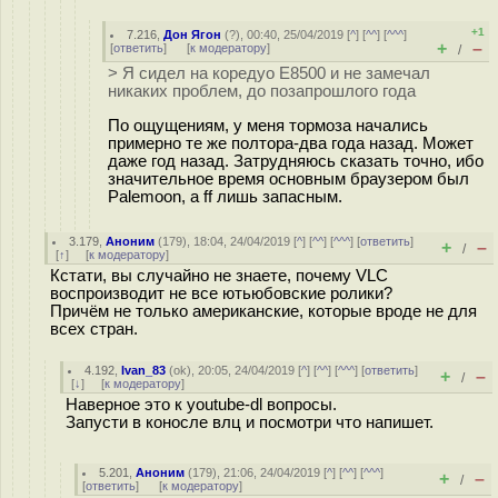
+1
7.216
,
Дон Ягон
(
?
), 00:40, 25/04/2019 [
^
] [
^^
] [
^^^
]
+
–
[
ответить
]
[
к модератору
]
/
> Я сидел на коредуо Е8500 и не замечал
никаких проблем, до позапрошлого года
По ощущениям, у меня тормоза начались
примерно те же полтора-два года назад. Может
даже год назад. Затрудняюсь сказать точно, ибо
значительное время основным браузером был
Palemoon, а ff лишь запасным.
3.179
,
Аноним
(
179
), 18:04, 24/04/2019 [
^
] [
^^
] [
^^^
] [
ответить
]
+
–
/
[
↑
] [
к модератору
]
Кстати, вы случайно не знаете, почему VLC
воспроизводит не все ютьюбовские ролики?
Причём не только американские, которые вроде не для
всех стран.
4.192
,
Ivan_83
(
ok
), 20:05, 24/04/2019 [
^
] [
^^
] [
^^^
] [
ответить
]
+
–
/
[
↓
] [
к модератору
]
Наверное это к youtube-dl вопросы.
Запусти в коносле влц и посмотри что напишет.
5.201
,
Аноним
(
179
), 21:06, 24/04/2019 [
^
] [
^^
] [
^^^
]
+
–
/
[
ответить
]
[
к модератору
]