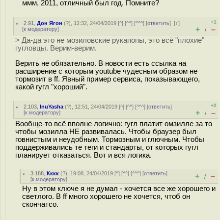
ммм, 2011, отличный был год. Помните?
+1
2.91
,
Дон Ягон
(
?
), 12:32, 24/04/2019 [
^
] [
^^
] [
^^^
] [
ответить
]
[
↑
]
+
–
[
к модератору
]
/
> Да-да это не мозиловские рукапопы, это всё "плохие"
гугловцы. Верим-верим.
Верить не обязательно. В новости есть ссылка на
расширение с которым youtube чудесным образом не
тормозит в ff. Явный пример сервиса, показывающего,
какой гугл "хороший".
+2
2.103
,
InuYasha
(
?
), 12:51, 24/04/2019 [
^
] [
^^
] [
^^^
] [
ответить
]
+
–
[
к модератору
]
/
Вообще-то всё вполне логично: гугл платит омзилле за то
чтобы мозилла НЕ развивалась. Чтобы браузер был
говнистым и неудобным. Тормозным и глючным. Чтобы
поддерживались те теги и стандарты, от которых гугл
планирует отказаться. Вот и вся логика.
3.188
,
Кккк
(
?
), 19:08, 24/04/2019 [
^
] [
^^
] [
^^^
] [
ответить
]
+
–
/
[
к модератору
]
Ну в этом ключе я не думал - хочется все же хорошего и
светлого. В ff много хорошего не хочется, чтоб он
скончатсо.