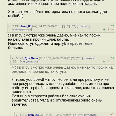
экстеншен и сохраняет твои подписки нет каналы.
Хотя я тоже люблю альтернатива но плохо сжелан для
мобайл(
+3
2.133
,
Ivan_83
(
ok
), 14:42, 24/04/2019 [
^
] [
^^
] [
^^^
] [
ответить
]
+
–
[
к модератору
]
/
Я в mpv смотрю уже очень давно, мне как то пофик
на рекламы и прочий шлак ютупа.
Надеюсь ютуп сдохнет и пиртуб вырастет ещё
больше.
+2
3.148
,
Дон Ягон
(
?
), 15:35, 24/04/2019 [
^
] [
^^
] [
^^^
] [
ответить
]
+
–
[
↓
] [
к модератору
]
/
> Я в mpv смотрю уже очень давно, мне как то пофик на
рекламы и прочий шлак ютупа.
Я тоже, youtube-dl + mpv. Но речь не про рекламу и не
про ресурсоёмкость плеера youtube - речь именно про
работу интерфейса: просмотр каналов, каментов, списка
видео и т.п.
Разница в скорости работы без отключения
вредительства гугла и с отключением оного очень
заметна.
–1
4.194
,
Ivan_83
(
ok
), 20:06, 24/04/2019 [
^
] [
^^
] [
^^^
] [
ответить
]