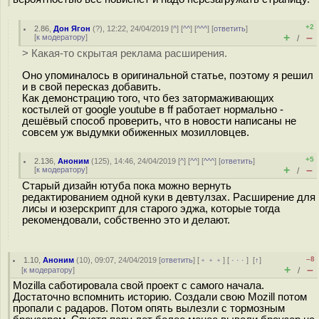
+2
2.86
,
Дон Ягон
(
?
), 12:22, 24/04/2019 [
^
] [
^^
] [
^^^
] [
ответить
]
+
–
[
к модератору
]
/
> Какая-то скрытая реклама расширения.
Оно упоминалось в оригинальной статье, поэтому я решил
и в свой пересказ добавить.
Как демонстрацию того, что без затормаживающих
костылей от google youtube в ff работает нормально -
дешёвый способ проверить, что в новости написаны не
совсем уж выдумки обиженных мозилловцев.
+5
2.136
,
Аноним
(
125
), 14:46, 24/04/2019 [
^
] [
^^
] [
^^^
] [
ответить
]
+
–
[
к модератору
]
/
Старый дизайн ютуба пока можно вернуть
редактированием одной куки в девтулзах. Расширение для
лисы и юзерскрипт для старого эджа, которые тогда
рекомендовали, собственно это и делают.
–8
1.10
,
Аноним
(
10
), 09:07, 24/04/2019 [
ответить
] [
﹢﹢﹢
] [
· · ·
]
[
↑
]
+
–
[
к модератору
]
/
Mozilla саботировала свой проект с самого начала.
Достаточно вспомнить историю. Создали свою Mozill потом
пропали с радаров. Потом опять вылезли с тормозным