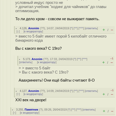
условный индус просто не
> дочитал учебник "кодинг для чайников" до главы
оптимизация.
То ли дело хром - совсем не выжирает память.
4.126
,
Anonim
(
??
), 14:07, 24/04/2019 [
^
] [
^^
] [
^^^
] [
ответить
]
+
–
/
[
↓
] [
к модератору
]
> вместо 5 байт имеет порой 5 килобайт отличного
бинарного кода
Вы с какого века? С 19го?
–1
5.173
,
Anonim
(
??
), 17:33, 24/04/2019 [
^
] [
^^
] [
^^^
]
+
–
[
ответить
]
[
к модератору
]
/
> > вместо 5 байт
> Вы с какого века? С 19го?
Ааахринееть! Они ещё байты считают 8-О
–1
4.127
,
Anonim
(
??
), 14:09, 24/04/2019 [
^
] [
^^
] [
^^^
] [
ответить
]
+
–
[
↑
] [
к модератору
]
/
XXI век на дворе!
3.255
,
Памятник
(
?
), 09:26, 26/04/2019 [
^
] [
^^
] [
^^^
] [
ответить
]
+
–
/
[
↑
] [
к модератору
]