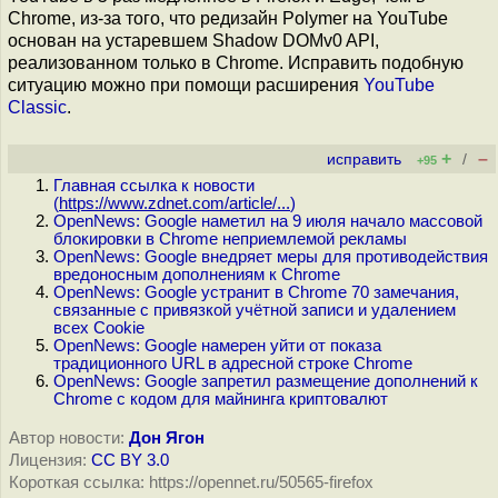
Chrome, из-за того, что редизайн Polymer на YouTube
основан на устаревшем Shadow DOMv0 API,
реализованном только в Chrome. Исправить подобную
ситуацию можно при помощи расширения
YouTube
Classic
.
+
–
исправить
/
+95
Главная ссылка к новости
(
https://www.zdnet.com/article/...
)
OpenNews: Google наметил на 9 июля начало массовой
блокировки в Chrome неприемлемой рекламы
OpenNews: Google внедряет меры для противодействия
вредоносным дополнениям к Chrome
OpenNews: Google устранит в Chrome 70 замечания,
связанные с привязкой учётной записи и удалением
всех Cookie
OpenNews: Google намерен уйти от показа
традиционного URL в адресной строке Chrome
OpenNews: Google запретил размещение дополнений к
Chrome c кодом для майнинга криптовалют
Автор новости:
Дон Ягон
Лицензия:
CC BY 3.0
Короткая ссылка: https://opennet.ru/50565-firefox