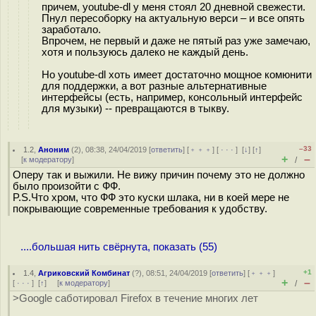
причем, youtube-dl у меня стоял 20 дневной свежести.
Пнул пересоборку на актуальную верси – и все опять
заработало.
Впрочем, не первый и даже не пятый раз уже замечаю,
хотя и пользуюсь далеко не каждый день.
Но youtube-dl хоть имеет достаточно мощное комюнити
для поддержки, а вот разные альтернативные
интерфейсы (есть, например, консольный интерфейс
для музыки) -- превращаются в тыкву.
–33
1.2
,
Аноним
(
2
), 08:38, 24/04/2019 [
ответить
] [
﹢﹢﹢
] [
· · ·
]
[
↓
] [
↑
]
+
–
[
к модератору
]
/
Оперу так и выжили. Не вижу причин почему это не должно
было произойти с ФФ.
P.S.Что хром, что ФФ это куски шлака, ни в коей мере не
покрывающие современные требования к удобству.
....большая нить свёрнута, показать (55)
+1
1.4
,
Агриковский Комбинат
(
?
), 08:51, 24/04/2019 [
ответить
] [
﹢﹢﹢
]
+
–
[
· · ·
]
[
↑
] [
к модератору
]
/
>Google саботировал Firefox в течение многих лет