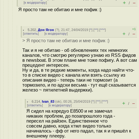
+
–
[
к модератору
]
/
Я просто там не обитаю и мне пофик :)
+1
5.202
,
Дон Ягон
(
?
), 21:47, 24/04/2019 [
^
] [
^^
] [
^^^
]
+
–
[
ответить
]
[
к модератору
]
/
> Я просто там не обитаю и мне пофик :)
Так и я не обитаю - об обновлениях тех немногих
каналов, что смотрю регулярно узнаю из RSS фидов
в newsboat. В этом плане мне тоже пофигу. А вот сам
прецедент интересен.
Ну и да, в те редкие моменты, когда надо найти что-
то в списке видео с канала или взять ссылку из
описания видео - теперь таки не тормозит (а
тормозило, и по адски весьма - тут ещё сказывается
железо ~ пятилетней выдержки).
6.214
,
Ivan_83
(
ok
), 00:26, 25/04/2019 [
^
] [
^^
] [
^^^
]
+
–
/
[
ответить
]
[
к модератору
]
Я сидел на коредуо Е8500 и не замечал
никаких проблем, до позапрошлого года -
пересел на райзен. Единственное что
совсем давно, когда хтмл видео только
начиналось - фф от него падал, так я и пришёл к
внешнему плееру.