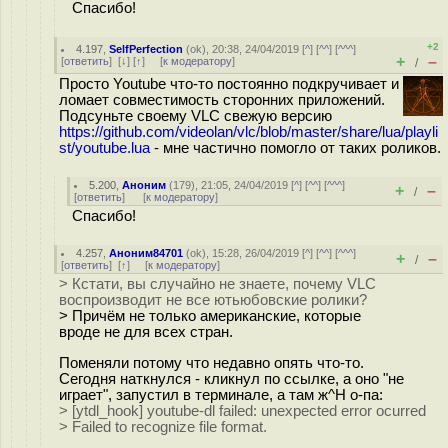
Спасибо!
+2
4.197
,
SelfPerfection
(
ok
), 20:38, 24/04/2019 [
^
] [
^^
] [
^^^
]
+
–
[
ответить
]
[
↓
] [
↑
] [
к модератору
]
/
Просто Youtube что-то постоянно подкручивает и
ломает совместимость сторонних приложений.
Подсуньте своему VLC свежую версию
https://github.com/videolan/vlc/blob/master/share/lua/playli
st/youtube.lua
- мне частично помогло от таких роликов.
5.200
,
Аноним
(
179
), 21:05, 24/04/2019 [
^
] [
^^
] [
^^^
]
+
–
/
[
ответить
]
[
к модератору
]
Спасибо!
4.257
,
Аноним84701
(
ok
), 15:28, 26/04/2019 [
^
] [
^^
] [
^^^
]
+
–
/
[
ответить
]
[
↑
] [
к модератору
]
> Кстати, вы случайно не знаете, почему VLC
воспроизводит не все ютьюбовские ролики?
> Причём не только американские, которые
вроде не для всех стран.
Поменяли потому что недавно опять что-то.
Сегодня наткнулся - кликнул по ссылке, а оно "не
играет", запустил в терминале, а там ж^H о-па:
> [ytdl_hook] youtube-dl failed: unexpected error ocurred
> Failed to recognize file format.