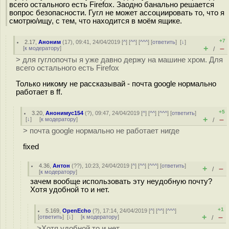
всего остального есть Firefox. Заодно банально решается
вопрос безопасности. Гугл не может ассоциировать то, что я
смотрю/ищу, с тем, что находится в моём ящике.
+7
2.17
,
Аноним
(
17
), 09:41, 24/04/2019 [
^
] [
^^
] [
^^^
] [
ответить
]
[
↓
]
+
–
[
к модератору
]
/
> для гуглопочты я уже давно держу на машине хром. Для
всего остального есть Firefox
Только никому не рассказывай - почта google нормально
работает в ff.
+5
3.20
,
Анонимус154
(
?
), 09:47, 24/04/2019 [
^
] [
^^
] [
^^^
] [
ответить
]
+
–
[
↓
] [
к модератору
]
/
> почта google нормально не работает нигде
fixed
4.36
,
Антон
(
??
), 10:23, 24/04/2019 [
^
] [
^^
] [
^^^
] [
ответить
]
+
–
/
[
к модератору
]
зачем вообще использовать эту неудобную почту?
Хотя удобной то и нет.
+1
5.169
,
OpenEcho
(
?
), 17:14, 24/04/2019 [
^
] [
^^
] [
^^^
]
+
–
[
ответить
]
[
↓
] [
к модератору
]
/
>Хотя удобной то и нет.