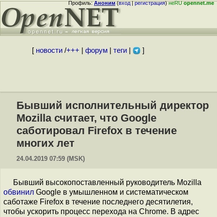
Профиль:
Аноним
(
вход
|
регистрация
)
неRU
opennet.me
[
новости
/
+++
|
форум
|
теги
|
]
Бывший исполнительный директор
Mozilla считает, что Google
саботировал Firefox в течение
многих лет
24.04.2019 07:59 (MSK)
Бывший высокопоставленный руководитель Mozilla
обвинил
Google в умышленном и систематическом
саботаже Firefox в течение последнего десятилетия,
чтобы ускорить процесс перехода на Chrome. В адрес