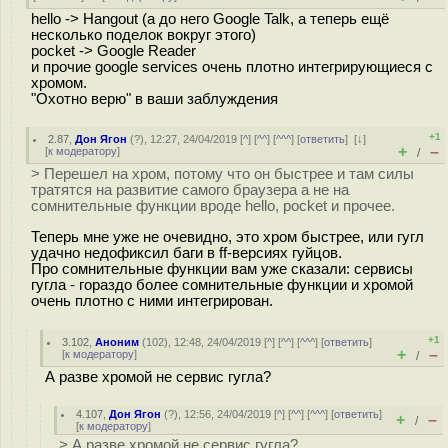
hello -> Hangout (а до него Google Talk, а теперь ещё
несколько поделок вокруг этого)
pocket -> Google Reader
и прочие google services очень плотно интегрирующиеся с
хромом.
"Охотно верю" в ваши заблуждения
+1
2.87
,
Дон Ягон
(
?
), 12:27, 24/04/2019 [
^
] [
^^
] [
^^^
] [
ответить
]
[
↓
]
+
–
[
к модератору
]
/
> Перешел на хром, потому что он быстрее и там силы
тратятся на развитие самого браузера а не на
сомнительные функции вроде hello, pocket и прочее.
Теперь мне уже не очевидно, это хром быстрее, или гугл
удачно недофиксил баги в ff-версиях гуйцов.
Про сомнительные функции вам уже сказали: сервисы
гугла - гораздо более сомнительные функции и хромой
очень плотно с ними интегрирован.
+1
3.102
,
Аноним
(
102
), 12:48, 24/04/2019 [
^
] [
^^
] [
^^^
] [
ответить
]
+
–
[
к модератору
]
/
А разве хромой не сервис гугла?
4.107
,
Дон Ягон
(
?
), 12:56, 24/04/2019 [
^
] [
^^
] [
^^^
] [
ответить
]
+
–
/
[
к модератору
]
> А разве хромой не сервис гугла?