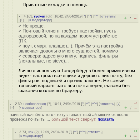
Приватные вкладки в помощь.
4.163
,
ryoken
(
ok
), 16:42, 24/04/2019 [
^
] [
^^
] [
^^^
] [
ответить
]
+
–
/
[
↑
] [
к модератору
]
> Не проще.
> Почтовый клиент требует настройки, пусть
одноразовой, но на каждом новом устройстве
(ПК,
> ноут, смарт, планшет...). Причём эта настройка
включает довольно много сущностей, помимо
> сервера: адресную книгу, подпись, фильтры
(локальные, не sieve)...
Лично я использую Тандербёрд в более примитивном
виде - настроил все ящики и дёргаю с них почту, без
фильтров, подписей и прочих плюшек. Не самый
топовый вариант, зато вся почта перед глазами без
скакания козлом по браузеру.
–1
2.30
,
необновленец
(
?
), 10:11, 24/04/2019 [
^
] [
^^
] [
^^^
] [
ответить
]
[
↓
]
+
–
[
↑
] [
к модератору
]
/
наивный начнём с того что гугл знает твой айпишник ок после
проверки почты ты ...
большой текст свёрнут,
показать
+1
3.73
,
нах
(
?
), 12:09, 24/04/2019 [
^
] [
^^
] [
^^^
] [
ответить
]
+
–
[
к модератору
]
/