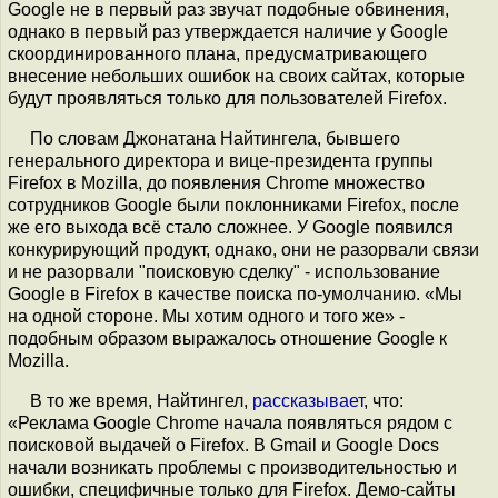
Google не в первый раз звучат подобные обвинения,
однако в первый раз утверждается наличие у Google
скоординированного плана, предусматривающего
внесение небольших ошибок на своих сайтах, которые
будут проявляться только для пользователей Firefox.
По словам Джонатана Найтингела, бывшего
генерального директора и вице-президента группы
Firefox в Mozilla, до появления Chrome множество
сотрудников Google были поклонниками Firefox, после
же его выхода всё стало сложнее. У Google появился
конкурирующий продукт, однако, они не разорвали связи
и не разорвали "поисковую сделку" - использование
Google в Firefox в качестве поиска по-умолчанию. «Мы
на одной стороне. Мы хотим одного и того же» -
подобным образом выражалось отношение Google к
Mozilla.
В то же время, Найтингел,
рассказывает
, что:
«Реклама Google Chrome начала появляться рядом с
поисковой выдачей о Firefox. В Gmail и Google Docs
начали возникать проблемы с производительностью и
ошибки, специфичные только для Firefox. Демо-сайты