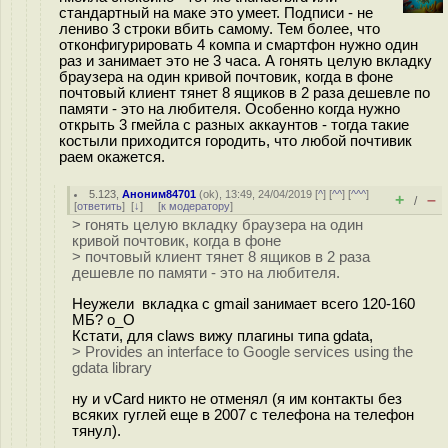
стандартный на маке это умеет. Подписи - не
лениво 3 строки вбить самому. Тем более, что
отконфигурировать 4 компа и смартфон нужно один
раз и занимает это не 3 часа. А гонять целую вкладку
браузера на один кривой почтовик, когда в фоне
почтовый клиент тянет 8 ящиков в 2 раза дешевле по
памяти - это на любителя. Особенно когда нужно
открыть 3 гмейла с разных аккаунтов - тогда такие
костыли приходится городить, что любой почтивик
раем окажется.
5.123
,
Аноним84701
(
ok
), 13:49, 24/04/2019 [
^
] [
^^
] [
^^^
]
+
–
/
[
ответить
]
[
↓
] [
к модератору
]
> гонять целую вкладку браузера на один
кривой почтовик, когда в фоне
> почтовый клиент тянет 8 ящиков в 2 раза
дешевле по памяти - это на любителя.
Неужели вкладка с gmail занимает всего 120-160
МБ? o_O
Кстати, для claws вижу плагины типа gdata,
> Provides an interface to Google services using the
gdata library
ну и vCard никто не отменял (я им контакты без
всяких гуглей еще в 2007 с телефона на телефон
тянул).