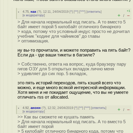
+1
4.75
,
нах
(
?
), 12:11, 24/04/2019 [
^
] [
^^
] [
^^^
] [
ответить
]
+
–
[
к модератору
]
/
> Для начала нормальный код писать. А то вместо 5
байт имеет порой 5 килобайт отличного бинарного
> кода, потому что условный индус просто не дочитал
учебник "кодинг для чайников" до главы
> оптимизация.
ну вы-то прочитали, и можете поправить на пять байт?
Если да - где ваши тикеты в багзиле?
> Собственно, ответа на вопрос, куда браузеру пару
гигов ОЗУ для 5 открытых вкладок лично меня
> удивляет до сих пор. 5 вкладок,
это пять историй переходов, пять кэшей всего что
можно, и еще много всякой интересной информации.
Хотя меня и не покидает ощущение, что вы не умеете
отличать rss от allocated.
4.92
,
анонн
(
?
), 12:32, 24/04/2019 [
^
] [
^^
] [
^^^
] [
ответить
]
+
–
/
[
к модератору
]
>> Как вы сможете не кушать память
> Для начала нормальный код писать. А то вместо 5
байт имеет порой
> 5 килобайт отличного бинарного кода, потому что