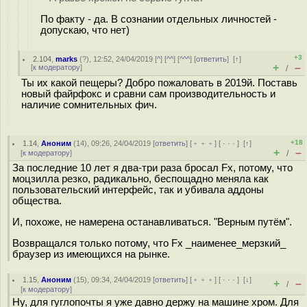
По факту - да. В сознании отдельных личностей -
допускаю, что нет)
+3
2.104
,
marks
(
?
), 12:52, 24/04/2019 [
^
] [
^^
] [
^^^
] [
ответить
]
[
↑
]
+
–
[
к модератору
]
/
Ты их какой пещеры? Добро пожаловать в 2019й. Поставь
новый файрфокс и сравни сам производительность и
наличие сомнительных фич.
+18
1.14
,
Аноним
(
14
), 09:26, 24/04/2019 [
ответить
] [
﹢﹢﹢
] [
· · ·
]
[
↑
]
+
–
[
к модератору
]
/
За последние 10 лет я два-три раза бросал Fx, потому, что
моцзилла резко, радикально, беспощадно меняла как
пользовательский интерфейс, так и убивала аддоны
общества.
И, похоже, не намерена останавливаться. "Верным путём".
Возвращался только потому, что Fx _наименее_мерзкий_
браузер из имеющихся на рынке.
1.15
,
Аноним
(
15
), 09:34, 24/04/2019 [
ответить
] [
﹢﹢﹢
] [
· · ·
]
[
↓
]
+
–
/
[
к модератору
]
Ну, для гуглопочты я уже давно держу на машине хром. Для