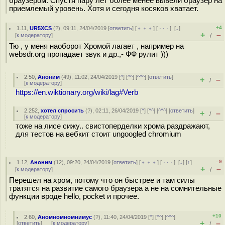
браузером. Спустя пару лет более менее вывели браузер на
приемлемый уровень. Хотя и сегодня косяков хватает.
+4
1.11
,
UR5XCS
(
?
), 09:11, 24/04/2019 [
ответить
] [
﹢﹢﹢
] [
· · ·
]
[
↓
]
+
–
[
к модератору
]
/
Тю , у меня наоборот Хромой лагает , например на
websdr.org пропадает звук и др.,- ФФ рулит )))
2.50
,
Аноним
(
49
), 11:02, 24/04/2019 [
^
] [
^^
] [
^^^
] [
ответить
]
+
–
/
[
к модератору
]
https://en.wiktionary.org/wiki/lag#Verb
2.252
,
хотел спросить
(
?
), 02:11, 26/04/2019 [
^
] [
^^
] [
^^^
] [
ответить
]
+
–
/
[
к модератору
]
тоже на лисе сижу.. свистоперделки хрома раздражают,
для тестов на вебкит стоит ungoogled chromium
–9
1.12
,
Аноним
(
12
), 09:20, 24/04/2019 [
ответить
] [
﹢﹢﹢
] [
· · ·
]
[
↓
] [
↑
]
+
–
[
к модератору
]
/
Перешел на хром, потому что он быстрее и там силы
тратятся на развитие самого браузера а не на сомнительные
функции вроде hello, pocket и прочее.
+10
2.60
,
Аномномномнимус
(
?
), 11:40, 24/04/2019 [
^
] [
^^
] [
^^^
]
+
–
[
ответить
]
[
к модератору
]
/