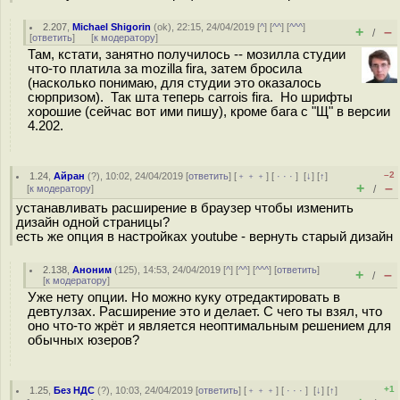
2.207
,
Michael Shigorin
(
ok
), 22:15, 24/04/2019 [
^
] [
^^
] [
^^^
]
+
–
/
[
ответить
]
[
к модератору
]
Там, кстати, занятно получилось -- мозилла студии
что-то платила за mozilla fira, затем бросила
(насколько понимаю, для студии это оказалось
сюрпризом). Так шта теперь carrois fira. Но шрифты
хорошие (сейчас вот ими пишу), кроме бага с "Щ" в версии
4.202.
–2
1.24
,
Айран
(
?
), 10:02, 24/04/2019 [
ответить
] [
﹢﹢﹢
] [
· · ·
]
[
↓
] [
↑
]
+
–
[
к модератору
]
/
устанавливать расширение в браузер чтобы изменить
дизайн одной страницы?
есть же опция в настройках youtube - вернуть старый дизайн
2.138
,
Аноним
(
125
), 14:53, 24/04/2019 [
^
] [
^^
] [
^^^
] [
ответить
]
+
–
/
[
к модератору
]
Уже нету опции. Но можно куку отредактировать в
девтулзах. Расширение это и делает. С чего ты взял, что
оно что-то жрёт и является неоптимальным решением для
обычных юзеров?
+1
1.25
,
Без НДС
(
?
), 10:03, 24/04/2019 [
ответить
] [
﹢﹢﹢
] [
· · ·
]
[
↓
] [
↑
]