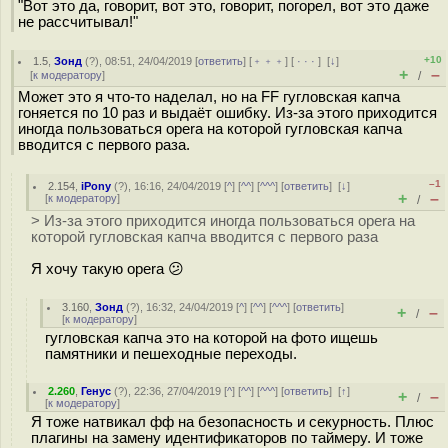
"Вот это да, говорит, вот это, говорит, погорел, вот это даже
не рассчитывал!"
+10
1.5
,
Зонд
(
?
), 08:51, 24/04/2019 [
ответить
] [
﹢﹢﹢
] [
· · ·
]
[
↓
]
+
–
[
к модератору
]
/
Может это я что-то наделал, но на FF гугловская капча
гоняется по 10 раз и выдаёт ошибку. Из-за этого приходится
иногда пользоваться opera на которой гугловская капча
вводится с первого раза.
–1
2.154
,
iPony
(
?
), 16:16, 24/04/2019 [
^
] [
^^
] [
^^^
] [
ответить
]
[
↓
]
+
–
[
к модератору
]
/
> Из-за этого приходится иногда пользоваться opera на
которой гугловская капча вводится с первого раза
Я хочу такую opera 😕
3.160
,
Зонд
(
?
), 16:32, 24/04/2019 [
^
] [
^^
] [
^^^
] [
ответить
]
+
–
/
[
к модератору
]
гугловская капча это на которой на фото ищешь
памятники и пешеходные переходы.
2.260
,
Генус
(
?
), 22:36, 27/04/2019 [
^
] [
^^
] [
^^^
] [
ответить
]
[
↑
]
+
–
/
[
к модератору
]
Я тоже натвикал фф на безопасность и секурность. Плюс
плагины на замену идентификаторов по таймеру. И тоже