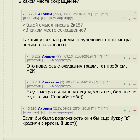
В каком месте сокращение?
+1
5.227
,
Аноним
(
227
), 08:58, 25/04/2019 [
^
] [
^^
] [
^^^
]
+
–
[
ответить
]
[
↓
] [
к модератору
]
/
>Какой смысл писать 2к19?
>В каком месте сокращение?
Так пишут из-за травмы полученной от просмотра
роликов навального
6.232
,
Андрей
(
??
), 09:13, 25/04/2019 [
^
] [
^^
] [
^^^
]
+
–
/
[
ответить
]
[
к модератору
]
Это повелось с ожидания травмы от проблемы
Y2K
6.251
,
Антианон
(
?
), 00:41, 26/04/2019 [
^
] [
^^
] [
^^^
]
+
–
/
[
ответить
]
[
к модератору
]
Еду в метро с унылым лицом, хотя нет, больше не
с унылым. Спасибо тебе))
5.228
,
Аноним
(
227
), 09:01, 25/04/2019 [
^
] [
^^
] [
^^^
]
+
–
/
[
ответить
]
[
↑
] [
к модератору
]
Если бы была возможность они бы еще букву "к"
красили в красный цвет))