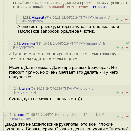
не забыл остановить автоапдейтер и прочие сервисы гугля, ага -
а то они и новый ...
большой текст свёрнут,
показать
4.231
,
Андрей
(
??
), 09:11, 25/04/2019 [
^
] [
^^
] [
^^^
] [
ответить
]
+
–
/
[
к модератору
]
А ещё есть privoxy, который чувствительные поля
заголовков запросов браузера чистит...
+2
2.31
,
Аноним
(
31
), 10:13, 24/04/2019 [
^
] [
^^
] [
^^^
] [
ответить
]
[
↑
]
+
–
[
к модератору
]
/
> Гугл не может ассоциировать то, что я смотрю/ищу, с
тем, что находится в моём ящике.
Может. Давно может. Даже при разных браузерах. Не
говорит прямо, но очень мечтает это делать - и у него
получается.
–1
2.43
,
анон
(
?
), 10:36, 24/04/2019 [
^
] [
^^
] [
^^^
] [
ответить
]
+
–
[
к модератору
]
/
бугага, гугл не может.... верь в єто)))
1.16
,
кккк
(
?
), 09:34, 24/04/2019 [
ответить
] [
﹢﹢﹢
] [
· · ·
]
[
↓
] [
↑
]
+
–
/
[
к модератору
]
Да-да это не мозиловские рукапопы, это всё "плохие"
гугловцы. Верим-верим. Столько денег получили с "плохого"