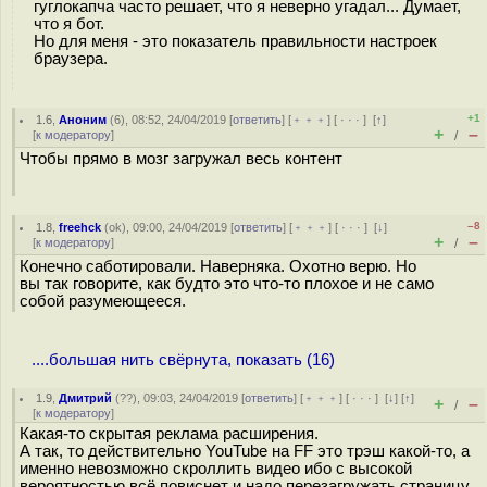
гуглокапча часто решает, что я неверно угадал... Думает,
что я бот.
Но для меня - это показатель правильности настроек
браузера.
+1
1.6
,
Аноним
(
6
), 08:52, 24/04/2019 [
ответить
] [
﹢﹢﹢
] [
· · ·
]
[
↑
]
+
–
[
к модератору
]
/
Чтобы прямо в мозг загружал весь контент
–8
1.8
,
freehck
(
ok
), 09:00, 24/04/2019 [
ответить
] [
﹢﹢﹢
] [
· · ·
]
[
↓
]
+
–
[
к модератору
]
/
Конечно саботировали. Наверняка. Охотно верю. Но
вы так говорите, как будто это что-то плохое и не само
собой разумеющееся.
....большая нить свёрнута, показать (16)
1.9
,
Дмитрий
(
??
), 09:03, 24/04/2019 [
ответить
] [
﹢﹢﹢
] [
· · ·
]
[
↓
] [
↑
]
+
–
/
[
к модератору
]
Какая-то скрытая реклама расширения.
А так, то действительно YouTube на FF это трэш какой-то, а
именно невозможно скроллить видео ибо с высокой
вероятностью всё повиснет и надо перезагружать страницу.