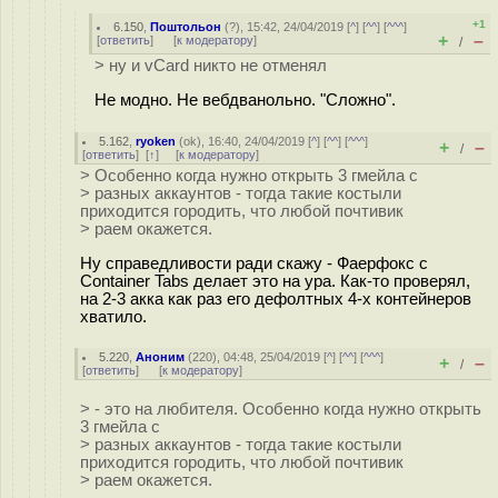
+1
6.150
,
Поштольон
(
?
), 15:42, 24/04/2019 [
^
] [
^^
] [
^^^
]
+
–
[
ответить
]
[
к модератору
]
/
> ну и vCard никто не отменял
Не модно. Не вебдванольно. "Сложно".
5.162
,
ryoken
(
ok
), 16:40, 24/04/2019 [
^
] [
^^
] [
^^^
]
+
–
/
[
ответить
]
[
↑
] [
к модератору
]
> Особенно когда нужно открыть 3 гмейла с
> разных аккаунтов - тогда такие костыли
приходится городить, что любой почтивик
> раем окажется.
Ну справедливости ради скажу - Фаерфокс с
Container Tabs делает это на ура. Как-то проверял,
на 2-3 акка как раз его дефолтных 4-х контейнеров
хватило.
5.220
,
Аноним
(
220
), 04:48, 25/04/2019 [
^
] [
^^
] [
^^^
]
+
–
/
[
ответить
]
[
к модератору
]
> - это на любителя. Особенно когда нужно открыть
3 гмейла с
> разных аккаунтов - тогда такие костыли
приходится городить, что любой почтивик
> раем окажется.