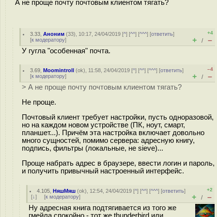
А не проще почту почтовым клиентом тягать?
+4
3.33
,
Аноним
(
33
), 10:17, 24/04/2019 [
^
] [
^^
] [
^^^
] [
ответить
]
+
–
[
к модератору
]
/
У гугла "особенная" почта.
–4
3.69
,
Moomintroll
(
ok
), 11:58, 24/04/2019 [
^
] [
^^
] [
^^^
] [
ответить
]
+
–
[
к модератору
]
/
> А не проще почту почтовым клиентом тягать?
Не проще.
Почтовый клиент требует настройки, пусть одноразовой,
но на каждом новом устройстве (ПК, ноут, смарт,
планшет...). Причём эта настройка включает довольно
много сущностей, помимо сервера: адресную книгу,
подпись, фильтры (локальные, не sieve)...
Проще набрать адрес в браузере, ввести логин и пароль,
и получить привычный настроенный интерфейс.
+2
4.105
,
НяшМяш
(
ok
), 12:54, 24/04/2019 [
^
] [
^^
] [
^^^
] [
ответить
]
+
–
[
↓
] [
к модератору
]
/
Ну адресная книга подтягивается из того же
гмейла спокойно - тот же thunderbird или