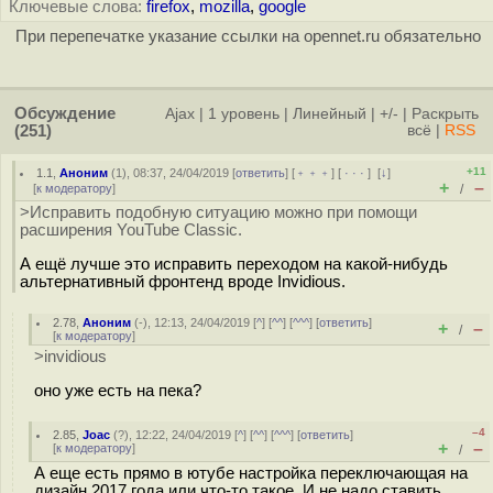
Ключевые слова:
firefox
,
mozilla
,
google
При перепечатке указание ссылки на opennet.ru обязательно
Обсуждение
Ajax
|
1 уровень
|
Линейный
|
+/-
|
Раскрыть
(251)
всё
|
RSS
+11
1.1
,
Аноним
(
1
), 08:37, 24/04/2019 [
ответить
] [
﹢﹢﹢
] [
· · ·
]
[
↓
]
+
–
[
к модератору
]
/
>Исправить подобную ситуацию можно при помощи
расширения YouTube Classic.
А ещё лучше это исправить переходом на какой-нибудь
альтернативный фронтенд вроде Invidious.
2.78
,
Аноним
(
-
), 12:13, 24/04/2019 [
^
] [
^^
] [
^^^
] [
ответить
]
+
–
/
[
к модератору
]
>invidious
оно уже есть на пека?
–4
2.85
,
Joac
(
?
), 12:22, 24/04/2019 [
^
] [
^^
] [
^^^
] [
ответить
]
+
–
[
к модератору
]
/
А еще есть прямо в ютубе настройка переключающая на
дизайн 2017 года или что-то такое. И не надо ставить