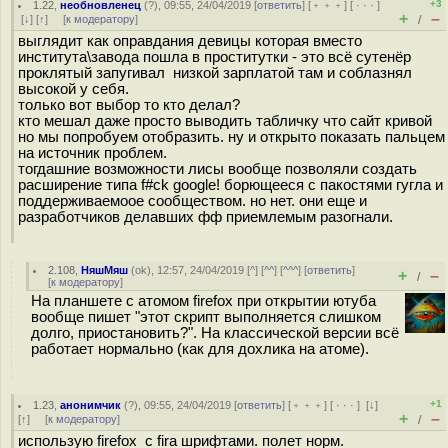
+3
1.22
,
необновленец
(
?
), 09:55, 24/04/2019 [
ответить
] [
﹢﹢﹢
] [
· · ·
]
+
–
[
↓
] [
↑
] [
к модератору
]
/
выглядит как оправдания девицы которая вместо
института\завода пошла в проститутки - это всё сутенёр
проклятый запугивал низкой зарплатой там и соблазнял
высокой у себя.
только вот выбор то кто делал?
кто мешал даже просто выводить табличку что сайт кривой
но мы попробуем отобразить. ну и открыто показать пальцем
на источник проблем.
тогдашние возможности лисы вообще позволяли создать
расширение типа f#ck google! борющееся с пакостями гугла и
поддерживаемоое сообществом. но нет. они еще и
разработчиков делавших фф приемлемым разогнали.
2.108
,
НяшМяш
(
ok
), 12:57, 24/04/2019 [
^
] [
^^
] [
^^^
] [
ответить
]
+
–
/
[
к модератору
]
На планшете с атомом firefox при открытии ютуба
вообще пишет "этот скрипт выполняется слишком
долго, приостановить?". На классической версии всё
работает нормально (как для дохлика на атоме).
+1
1.23
,
анонимчик
(
?
), 09:55, 24/04/2019 [
ответить
] [
﹢﹢﹢
] [
· · ·
]
[
↓
]
+
–
[
↑
] [
к модератору
]
/
использую firefox с fira шрифтами. полет норм.