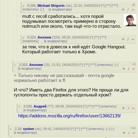
–2
5.206
,
Michael Shigorin
(
ok
), 22:10, 24/04/2019 [
^
] [
^^
] [
^^^
]
+
–
[
ответить
]
[
↑
] [
к модератору
]
/
mutt с recoll сработались... хотя порой
подумывал посмотреть примерно в сторону
notmuch или около, там ещё что-то отрастало.
5.224
,
Аноним
(
224
), 08:30, 25/04/2019 [
^
] [
^^
] [
^^^
]
+
–
/
[
ответить
]
[
к модератору
]
за тем, что в довесок к ней идёт Google Hangout.
Который работает только в Хроме.
–1
3.203
,
Аноним
(
15
), 21:53, 24/04/2019 [
^
] [
^^
] [
^^^
] [
ответить
]
[
↑
]
+
–
[
к модератору
]
/
> Только никому не рассказывай - почта google
нормально работает в ff.
И что? Иметь два Firefox для этого? Не проще ли для
гуглопочты просто держать отдельный хром?
4.230
,
Андрей
(
??
), 09:08, 25/04/2019 [
^
] [
^^
] [
^^^
] [
ответить
]
+
–
/
[
к модератору
]
https://addons.mozilla.org/ru/firefox/user/13662139/
+11
2.18
,
ryoken
(
ok
), 09:42, 24/04/2019 [
^
] [
^^
] [
^^^
] [
ответить
]
[
↓
] [
↑
]
+
–
[
к модератору
]
/