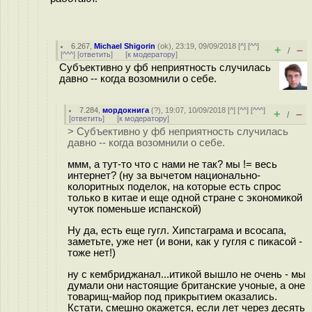
6.267
,
Michael Shigorin
(
ok
), 23:19, 09/09/2018 [
^
] [
^^
]
+
–
/
[
^^^
] [
ответить
]
[
к модератору
]
Субъективно у фб неприятность случилась
давно -- когда возомнили о себе.
7.284
,
мордокнига
(
?
), 19:07, 10/09/2018 [
^
] [
^^
] [
^^^
]
+
–
/
[
ответить
]
[
к модератору
]
> Субъективно у фб неприятность случилась
давно -- когда возомнили о себе.
ммм, а тут-то что с нами не так? мы != весь
интернет? (ну за вычетом национально-
колоритных поделок, на которые есть спрос
только в китае и еще одной стране с экономикой
чуток поменьше испанской)
Ну да, есть еще гугл. Хипстаграма и всосапа,
заметьте, уже нет (и вони, как у гугля с пикасой -
тоже нет!)
ну с кембриджанaл...итикой вышло не очень - мы
думали они настоящие британские учоные, а оне
товарищ-майор под прикрытием оказались.
Кстати, смешно окажется, если лет через десять