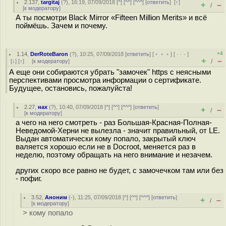
2.137
,
targitaj
(
?
), 16:19, 07/09/2018 [
^
] [
^^
] [
^^^
] [
ответить
]
[
↑
]
+
–
/
[
к модератору
]
А ты посмотри Black Mirror «Fifteen Million Merits» и всё
поймёшь. Зачем и почему.
+4
1.14
,
DerRoteBaron
(
?
), 10:25, 07/09/2018 [
ответить
] [
﹢﹢﹢
] [
· · ·
]
+
–
[
↓
] [
↑
] [
к модератору
]
/
А еще они собираются убрать "замочек" https с неясными
перспективами просмотра информации о сертификате.
Будущее, остановись, пожалуйста!
2.27
,
нах
(
?
), 10:40, 07/09/2018 [
^
] [
^^
] [
^^^
] [
ответить
]
+
–
/
[
к модератору
]
а чего на него смотреть - раз Большая-Красная-Полная-
Неведомой-Херни не вылезла - значит правильный, от LE.
Выдан автоматически кому попало, закрытый ключ
валяется хорошо если не в Docroot, меняется раз в
неделю, поэтому обращать на него внимание и незачем.
других скоро все равно не будет, с замочечком там или без
- пофиг.
3.52
,
Аноним
(
-
), 11:25, 07/09/2018 [
^
] [
^^
] [
^^^
] [
ответить
]
+
–
/
[
к модератору
]
> кому попало