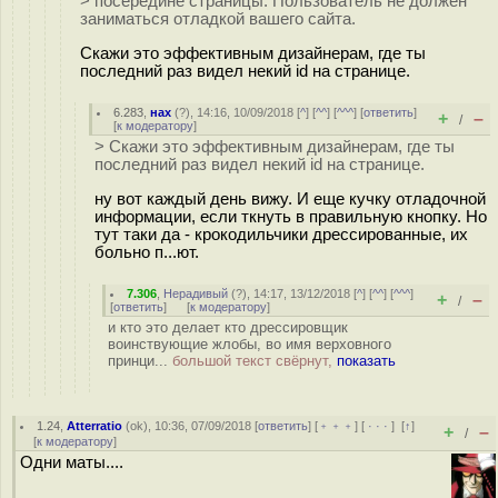
> посередине страницы. Пользователь не должен
заниматься отладкой вашего сайта.
Скажи это эффективным дизайнерам, где ты
последний раз видел некий id на странице.
6.283
,
нах
(
?
), 14:16, 10/09/2018 [
^
] [
^^
] [
^^^
] [
ответить
]
+
–
/
[
к модератору
]
> Скажи это эффективным дизайнерам, где ты
последний раз видел некий id на странице.
ну вот каждый день вижу. И еще кучку отладочной
информации, если ткнуть в правильную кнопку. Но
тут таки да - крокодильчики дрессированные, их
больно п...ют.
7.306
,
Нерадивый
(
?
), 14:17, 13/12/2018 [
^
] [
^^
] [
^^^
]
+
–
/
[
ответить
]
[
к модератору
]
и кто это делает кто дрессировщик
воинствующие жлобы, во имя верховного
принци...
большой текст свёрнут,
показать
1.24
,
Atterratio
(
ok
), 10:36, 07/09/2018 [
ответить
] [
﹢﹢﹢
] [
· · ·
]
[
↑
]
+
–
/
[
к модератору
]
Одни маты....