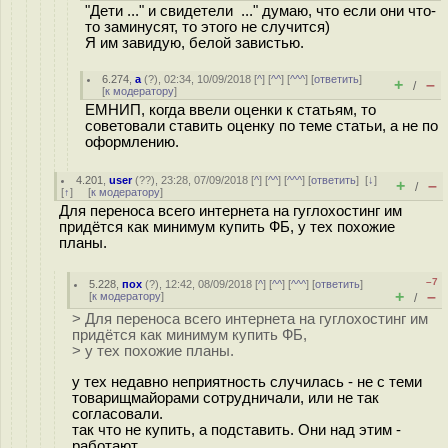
"Дети ..." и свидетели ..." думаю, что если они что-
то заминусят, то этого не случится)
Я им завидую, белой завистью.
6.274
,
а
(
?
), 02:34, 10/09/2018 [
^
] [
^^
] [
^^^
] [
ответить
]
+
–
/
[
к модератору
]
ЕМНИП, когда ввели оценки к статьям, то
советовали ставить оценку по теме статьи, а не по
оформлению.
4.201
,
user
(
??
), 23:28, 07/09/2018 [
^
] [
^^
] [
^^^
] [
ответить
]
[
↓
]
+
–
/
[
↑
] [
к модератору
]
Для переноса всего интернета на гуглохостинг им
придётся как минимум купить ФБ, у тех похожие
планы.
–7
5.228
,
пох
(
?
), 12:42, 08/09/2018 [
^
] [
^^
] [
^^^
] [
ответить
]
+
–
[
к модератору
]
/
> Для переноса всего интернета на гуглохостинг им
придётся как минимум купить ФБ,
> у тех похожие планы.
у тех недавно неприятность случилась - не с теми
товарищмайорами сотрудничали, или не так
согласовали.
так что не купить, а подставить. Они над этим -
работают.