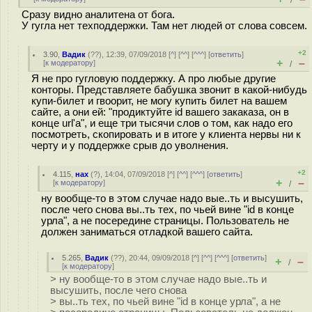
/
Сразу видно аналитена от бога.
У гугла нет техподдержки. Там нет людей от слова совсем.
+2
3.90
,
Вадик
(
??
), 12:39, 07/09/2018 [
^
] [
^^
] [
^^^
] [
ответить
]
+
–
[
к модератору
]
/
Я не про гугловую поддержку. А про любые другие
конторы. Представляете бабушка звонит в какой-нибудь
купи-билет и гвоорит, не могу купить билет на вашем
сайте, а они ей: "продиктуйте id вашего закаказа, он в
конце url'а", и еще три тысячи слов о том, как надо его
посмотреть, скопировать и в итоге у клиента нервы ни к
черту и у поддержке срыв до уволнения.
+2
4.115
,
нах
(
?
), 14:04, 07/09/2018 [
^
] [
^^
] [
^^^
] [
ответить
]
+
–
[
к модератору
]
/
ну вообще-то в этом случае надо вые..ть и высушить,
после чего снова вы..ть тех, по чьей вине "id в конце
урла", а не посередине страницы. Пользователь не
должен заниматься отладкой вашего сайта.
5.265
,
Вадик
(
??
), 20:44, 09/09/2018 [
^
] [
^^
] [
^^^
] [
ответить
]
+
–
/
[
к модератору
]
> ну вообще-то в этом случае надо вые..ть и
высушить, после чего снова
> вы..ть тех, по чьей вине "id в конце урла", а не