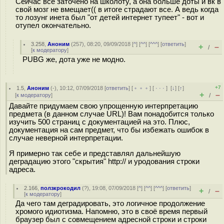
Сейчас все заточено на школоту, а она больше доты и вк в
свой мозг не вмещает(( в итоге страдают все. А ведь когда
то лозунг инета был "от детей интернет тупеет" - вот и
отупел окончательно.
3.258
,
Аноним
(
257
), 08:20, 09/09/2018 [
^
] [
^^
] [
^^^
] [
ответить
]
+
–
/
[
к модератору
]
PUBG же, дота уже не модно.
+7
1.5
,
Аноним
(
-
), 10:12, 07/09/2018 [
ответить
] [
﹢﹢﹢
] [
· · ·
]
[
↓
] [
↑
]
+
–
[
к модератору
]
/
Давайте придумаем свою упрощенную интерпретацию
предмета (в данном случае URL)! Вам понадобится только
изучить 500 страниц с документацией на это. Плюс,
документация на сам предмет, что бы избежать ошибок в
случае неверной интерпретации.
Я примерно так себе и представлял дальнейшую
деградацию этого "скрытия" http:// и уродования строки
адреса.
2.166
,
ползкрокодил
(
?
), 19:08, 07/09/2018 [
^
] [
^^
] [
^^^
] [
ответить
]
+
–
/
[
к модератору
]
Да чего там деградировать, это логичное продолжение
хромого идиотизма. Напомню, это в своё время первый
браузер был с совмещением адресной строки и строки