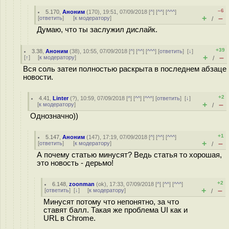
–6
5.170
,
Аноним
(
170
), 19:51, 07/09/2018 [
^
] [
^^
] [
^^^
]
+
–
[
ответить
]
[
к модератору
]
/
Думаю, что ты заслужил дислайк.
+39
3.38
,
Аноним
(
38
), 10:55, 07/09/2018 [
^
] [
^^
] [
^^^
] [
ответить
]
[
↓
]
+
–
[
↑
] [
к модератору
]
/
Вся соль затеи полностью раскрыта в последнем абзаце
новости.
+2
4.41
,
Linter
(
?
), 10:59, 07/09/2018 [
^
] [
^^
] [
^^^
] [
ответить
]
[
↓
]
+
–
[
к модератору
]
/
Однозначно))
+1
5.147
,
Аноним
(
147
), 17:19, 07/09/2018 [
^
] [
^^
] [
^^^
]
+
–
[
ответить
]
[
к модератору
]
/
А почему статью минусят? Ведь статья то хорошая,
это новость - дерьмо!
+2
6.148
,
zoonman
(
ok
), 17:33, 07/09/2018 [
^
] [
^^
] [
^^^
]
+
–
[
ответить
]
[
↓
] [
к модератору
]
/
Минусят потому что непонятно, за что
ставят балл. Такая же проблема UI как и
URL в Chrome.