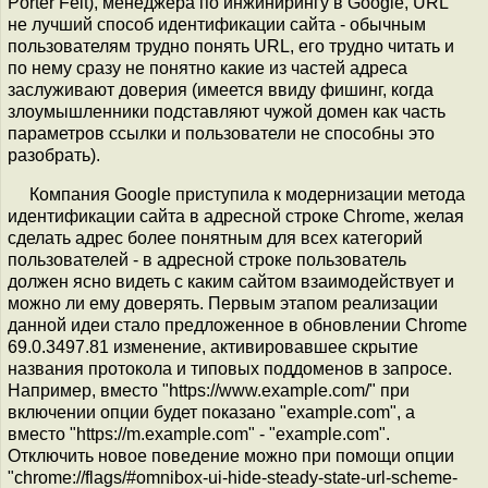
Porter Felt), менеджера по инжинирингу в Google, URL
не лучший способ идентификации сайта - обычным
пользователям трудно понять URL, его трудно читать и
по нему сразу не понятно какие из частей адреса
заслуживают доверия (имеется ввиду фишинг, когда
злоумышленники подставляют чужой домен как часть
параметров ссылки и пользователи не способны это
разобрать).
Компания Google приступила к модернизации метода
идентификации сайта в адресной строке Chrome, желая
сделать адрес более понятным для всех категорий
пользователей - в адресной строке пользователь
должен ясно видеть с каким сайтом взаимодействует и
можно ли ему доверять. Первым этапом реализации
данной идеи стало предложенное в обновлении Chrome
69.0.3497.81 изменение, активировавшее скрытие
названия протокола и типовых поддоменов в запросе.
Например, вместо "https://www.example.com/" при
включении опции будет показано "example.com", а
вместо "https://m.example.com" - "example.com".
Отключить новое поведение можно при помощи опции
"chrome://flags/#omnibox-ui-hide-steady-state-url-scheme-