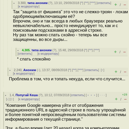
3.300
,
типа аноним
(
?
), 13:10, 29/09/2018 [
^
] [
^^
] [
^^^
] [
ответить
]
+
–
/
[
к модератору
]
Так "защита от фишинга" это что не слежко-троян - лохам
одобряющим/включающим её?
Впрочем, оно и так всегда в любых браузерах реально
невыключабельно... просто неиндицирует то, как и с
поисковыми подсказками в адресной строке.
Ну раз так можно спать скойно - теперь мы все
защищенны, во все дыры...
4.305
,
типа аноним
(
?
), 15:48, 29/09/2018 [
^
] [
^^
] [
^^^
]
+
–
/
[
ответить
]
[
к модератору
]
* спать спокойно
2.240
,
Аноним
(
-
), 13:37, 08/09/2018 [
^
] [
^^
] [
^^^
] [
ответить
]
[
↑
]
+
–
/
[
к модератору
]
Проблема в том, что и топать некуда, если что случится...
+29
1.4
,
Попугай Кеша
(
?
), 10:12, 07/09/2018 [
ответить
] [
﹢﹢﹢
] [
· · ·
]
+
–
[
↓
] [
↑
] [
к модератору
]
/
"Компания Google намерена уйти от отображения
традиционного URL в адресной строке в пользу упрощённой
и более понятной непросвещённым пользователям системы
информирования о текущей странице."
Ээх, а было время (лет 20 назад) когда за компьютерами