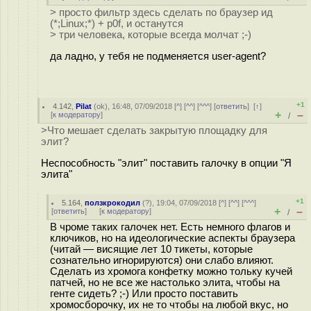
> просто фильтр здесь сделать по браузер ид
(*;Linux;*) + p0f, и останутся
> три человека, которые всегда молчат ;-)
да ладно, у тебя не подменяется user-agent?
+1
4.142
,
Pilat
(
ok
), 16:48, 07/09/2018 [
^
] [
^^
] [
^^^
] [
ответить
]
[
↑
]
+
–
[
к модератору
]
/
>Что мешает сделать закрытую площадку для
элит?
Неспособность "элит" поставить галочку в опции "Я
элита"
+1
5.164
,
ползкрокодил
(
?
), 19:04, 07/09/2018 [
^
] [
^^
] [
^^^
]
+
–
[
ответить
]
[
к модератору
]
/
В чроме таких галочек нет. Есть немного флагов и
ключиков, но на идеологические аспекты браузера
(читай — висящие лет 10 тикеты, которые
сознательно игнорируются) они слабо влияют.
Сделать из хромога конфетку можно тольку кучей
патчей, но не все же настолько элита, чтобы на
генте сидеть? ;-) Или просто поставить
хромосборочку, их не то чтобы на любой вкус, но