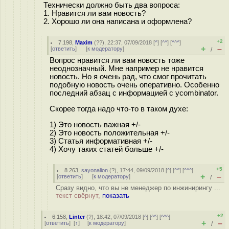
Технически должно быть два вопроса:
1. Нравится ли вам новость?
2. Хорошо ли она написана и оформлена?
+2
7.198
,
Maxim
(
??
), 22:37, 07/09/2018 [
^
] [
^^
] [
^^^
]
+
–
[
ответить
]
[
к модератору
]
/
Вопрос нравится ли вам новость тоже
неоднозначный. Мне например не нравится
новость. Но я очень рад, что смог прочитать
подобную новость очень оперативно. Особенно
последний абзац с информацией с ycombinator.
Скорее тогда надо что-то в таком духе:
1) Это новость важная +/-
2) Это новость положительная +/-
3) Статья информативная +/-
4) Хочу таких статей больше +/-
+5
8.263
,
sayonalion
(
?
), 17:44, 09/09/2018 [
^
] [
^^
] [
^^^
]
+
–
[
ответить
]
[
к модератору
]
/
Сразу видно, что вы не менеджер по инжинирингу ...
текст свёрнут,
показать
+2
6.158
,
Linter
(
?
), 18:42, 07/09/2018 [
^
] [
^^
] [
^^^
]
+
–
[
ответить
]
[
↑
] [
к модератору
]
/