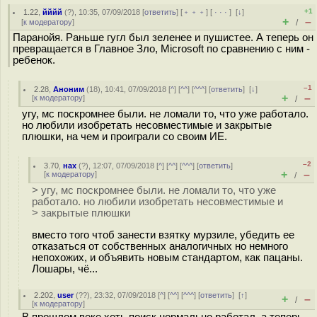
+1
1.22
,
йййй
(
?
), 10:35, 07/09/2018 [
ответить
] [
﹢﹢﹢
] [
· · ·
]
[
↓
]
+
–
[
к модератору
]
/
Паранойя. Раньше гугл был зеленее и пушистее. А теперь он
превращается в Главное Зло, Microsoft по сравнению с ним -
ребенок.
–1
2.28
,
Аноним
(
18
), 10:41, 07/09/2018 [
^
] [
^^
] [
^^^
] [
ответить
]
[
↓
]
+
–
[
к модератору
]
/
угу, мс поскромнее были. не ломали то, что уже работало.
но любили изобретать несовместимые и закрытые
плюшки, на чем и проиграли со своим ИЕ.
–2
3.70
,
нах
(
?
), 12:07, 07/09/2018 [
^
] [
^^
] [
^^^
] [
ответить
]
+
–
[
к модератору
]
/
> угу, мс поскромнее были. не ломали то, что уже
работало. но любили изобретать несовместимые и
> закрытые плюшки
вместо того чтоб занести взятку мурзиле, убедить ее
отказаться от собственных аналогичных но немного
непохожих, и объявить новым стандартом, как пацаны.
Лошары, чё...
2.202
,
user
(
??
), 23:32, 07/09/2018 [
^
] [
^^
] [
^^^
] [
ответить
]
[
↑
]
+
–
/
[
к модератору
]