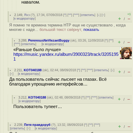
навалом.
+1
2.149
,
Яхз
(
?
), 17:34, 07/09/2018 [
^
] [
^^
] [
^^^
] [
ответить
]
[
↓
] [
↑
]
+
–
[
к модератору
]
/
Я помню те времена термина НТР еще не существовало , когда
многие с наде...
большой текст свёрнут,
показать
3.288
,
PereresusNeVlezaetBuggy
(
ok
), 03:26, 11/09/2018 [
^
] [
^^
]
+
–
/
[
^^^
] [
ответить
]
[
к модератору
]
«Раньше было лучше»
https://music.yandex.ru/album/3900323/track/3205195
1
2.211
,
KOT040188
(
ok
), 02:44, 08/09/2018 [
^
] [
^^
] [
^^^
] [
ответить
]
[
↓
]
+
–
/
[
↑
] [
к модератору
]
Да пользователь сейчас лысеет на глазах. Всё
благодаря упрощению интерфейсов…
3.212
,
KOT040188
(
ok
), 02:48, 08/09/2018 [
^
] [
^^
] [
^^^
] [
ответить
]
+
–
/
[
к модератору
]
Пользователь тупеет…
2.239
,
Петя правдоруб
(
?
), 13:32, 08/09/2018 [
^
] [
^^
] [
^^^
]
+
–
/
[
ответить
]
[
↑
] [
к модератору
]