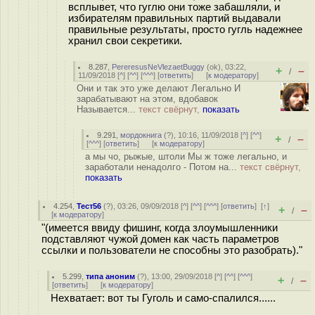
всплывет, что гуглю они тоже забашляли, и
избирателям правильных партий выдавали
правильные результаты, просто гугль надежнее
хранил свои секретики.
8.287
,
PereresusNeVlezaetBuggy
(
ok
), 03:22,
+
–
/
11/09/2018 [
^
] [
^^
] [
^^^
] [
ответить
]
[
к модератору
]
Они и так это уже делают Легально И
зарабатывают на этом, вдобавок
Называется...
текст свёрнут,
показать
9.291
,
мордокнига
(
?
), 10:16, 11/09/2018 [
^
] [
^^
]
+
–
/
[
^^^
] [
ответить
]
[
к модератору
]
а мы чо, рыжые, штоли Мы ж тоже легально, и
заработали ненадолго - Потом на...
текст свёрнут,
показать
4.254
,
Тест56
(
?
), 03:26, 09/09/2018 [
^
] [
^^
] [
^^^
] [
ответить
]
[
↑
]
+
–
/
[
к модератору
]
"(имеется ввиду фишинг, когда злоумышленники
подставляют чужой домен как часть параметров
ссылки и пользователи не способны это разобрать)."
5.299
,
типа аноним
(
?
), 13:00, 29/09/2018 [
^
] [
^^
] [
^^^
]
+
–
/
[
ответить
]
[
к модератору
]
Нехватает: вот ты Гуголь и само-спалился......