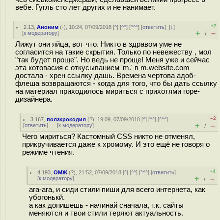
вебе. Гугль сто лет других и не нанимает.
+7
2.13
,
Аноним
(
-
), 10:24, 07/09/2018 [
^
] [
^^
] [
^^^
] [
ответить
]
[
↓
]
+
–
[
к модератору
]
/
Лижут они яйца, вот что. Никто в здравом уме не
согласится на такие скрытия. Только по невежеству , мол
"так будет проще". Но ведь не проще! Меня уже и сейчас
эта котовасия с откусыванием 'm.' в m.website.com
достала - хрен ссылку дашь. Времена чертова адоб-
флеша возвращаются - когда для того, что бы дать ссылку
на материал приходилось мириться с прихотями горе-
дизайнера.
–2
3.167
,
ползкрокодил
(
?
), 19:09, 07/09/2018 [
^
] [
^^
] [
^^^
]
+
–
[
ответить
]
[
к модератору
]
/
Чего мириться? Кастомный CSS никто не отменял,
прикручивается даже к хромому. И это ещё не говоря о
режиме чтения.
+4
4.193
,
ОМЖ
(
?
), 21:52, 07/09/2018 [
^
] [
^^
] [
^^^
] [
ответить
]
+
–
[
к модератору
]
/
ага-ага, и сиди стили пиши для всего интернета, как
убогонькй.
а как допишешь - начинай сначала, т.к. сайты
меняются и твои стили теряют актуальность.