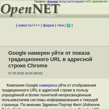
Профиль:
Аноним
(
вход
|
регистрация
)
неRU
opennet.me
[
новости
/
+++
|
форум
|
теги
|
]
Google намерен уйти от показа
традиционного URL в адресной
строке Chrome
07.09.2018 10:04 (MSK)
Компания Google
намерена
уйти от отображения
традиционного URL в адресной строке в пользу
упрощённой и более понятной непросвещённым
пользователям системы информирования о текущей
странице. По мнению Эдриенн Портер Фелт (Adrienne