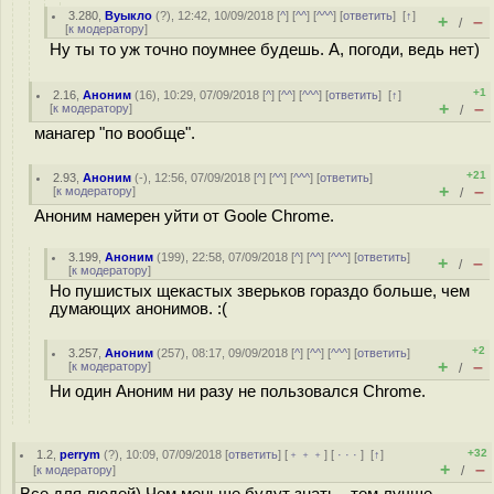
3.280
,
Вуыкло
(
?
), 12:42, 10/09/2018 [
^
] [
^^
] [
^^^
] [
ответить
]
[
↑
]
+
–
/
[
к модератору
]
Ну ты то уж точно поумнее будешь. А, погоди, ведь нет)
+1
2.16
,
Аноним
(
16
), 10:29, 07/09/2018 [
^
] [
^^
] [
^^^
] [
ответить
]
[
↑
]
+
–
[
к модератору
]
/
манагер "по вообще".
+21
2.93
,
Аноним
(
-
), 12:56, 07/09/2018 [
^
] [
^^
] [
^^^
] [
ответить
]
+
–
[
к модератору
]
/
Аноним намерен уйти от Goole Chrome.
3.199
,
Аноним
(
199
), 22:58, 07/09/2018 [
^
] [
^^
] [
^^^
] [
ответить
]
+
–
/
[
к модератору
]
Но пушистых щекастых зверьков гораздо больше, чем
думающих анонимов. :(
+2
3.257
,
Аноним
(
257
), 08:17, 09/09/2018 [
^
] [
^^
] [
^^^
] [
ответить
]
+
–
[
к модератору
]
/
Ни один Аноним ни разу не пользовался Chrome.
+32
1.2
,
perrym
(
?
), 10:09, 07/09/2018 [
ответить
] [
﹢﹢﹢
] [
· · ·
]
[
↑
]
+
–
[
к модератору
]
/