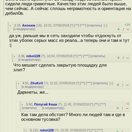
сидели люди грамотные. Качество этих людей было выше,
чем сейчас. А сейчас сплошь неграмотность и ориентация на
дeбил0в.
+19
2.18
,
Аноним
(
18
), 10:31, 07/09/2018 [
^
] [
^^
] [
^^^
] [
ответить
]
[
↓
]
+
–
[
к модератору
]
/
да уж, раньше мы в сеть заходили чтобы отдохнуть от
этих убогих серых масс из реала...а теперь они и там и тут
:|
3.36
,
robot228
(
?
), 10:54, 07/09/2018 [
^
] [
^^
] [
^^^
] [
ответить
]
+
–
/
[
к модератору
]
Что мешает сделать закрытую площадку для
элит?
4.51
,
ZhuKoV
(
?
), 11:22, 07/09/2018 [
^
] [
^^
] [
^^^
] [
ответить
]
[
↓
]
+
–
/
[
к модератору
]
Даркнеты, же...
–1
5.60
,
Попугай Кеша
(
?
), 11:45, 07/09/2018 [
^
] [
^^
] [
^^^
]
+
–
[
ответить
]
[
к модератору
]
/
Как там дела обстоят? Много ли людей там и где в
основном тусовка?
6.131
,
robot228
(
?
), 15:25, 07/09/2018 [
^
] [
^^
] [
^^^
]
+
–