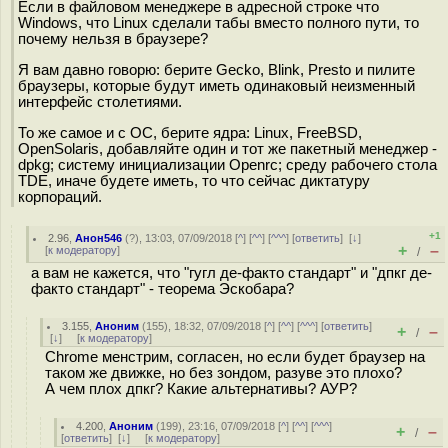
Если в файловом менеджере в адресной строке что
Windows, что Linux сделали табы вместо полного пути, то
почему нельзя в браузере?
Я вам давно говорю: берите Gecko, Blink, Presto и пилите
браузеры, которые будут иметь одинаковый неизменный
интерфейс столетиями.
То же самое и с ОС, берите ядра: Linux, FreeBSD,
OpenSolaris, добавляйте один и тот же пакетный менеджер -
dpkg; систему инициализации Openrc; среду рабочего стола
TDE, иначе будете иметь, то что сейчас диктатуру
корпораций.
+1
2.96
,
Анон546
(
?
), 13:03, 07/09/2018 [
^
] [
^^
] [
^^^
] [
ответить
]
[
↓
]
+
–
[
к модератору
]
/
а вам не кажется, что "гугл де-факто стандарт" и "дпкг де-
факто стандарт" - теорема Эскобара?
3.155
,
Аноним
(
155
), 18:32, 07/09/2018 [
^
] [
^^
] [
^^^
] [
ответить
]
+
–
/
[
↓
] [
к модератору
]
Chrome менстрим, согласен, но если будет браузер на
таком же движке, но без зондом, разуве это плохо?
А чем плох дпкг? Какие альтернативы? АУР?
4.200
,
Аноним
(
199
), 23:16, 07/09/2018 [
^
] [
^^
] [
^^^
]
+
–
/
[
ответить
]
[
↓
] [
к модератору
]