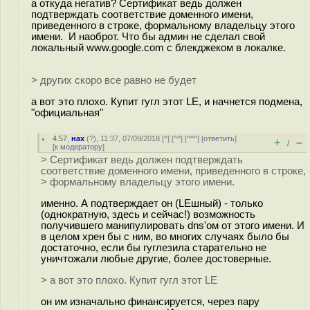
а откуда негатив? Сертификат ведь должен
подтверждать соответствие доменного имени,
приведенного в строке, формальному владельцу этого
имени. И наоброт. Что бы админ не сделал свой
локальный www.google.com с блекджеком в локалке.
> других скоро все равно не будет
а вот это плохо. Купит гугл этот LE, и начнется подмена,
"официальная"
4.57
,
нах
(
?
), 11:37, 07/09/2018 [
^
] [
^^
] [
^^^
] [
ответить
]
+
–
/
[
к модератору
]
> Сертификат ведь должен подтверждать
соответствие доменного имени, приведенного в строке,
> формальному владельцу этого имени.
именно. А подтверждает он (LEшный) - только
(однократную, здесь и сейчас!) возможность
получившего манипулировать dns'ом от этого имени. И
в целом хрен бы с ним, во многих случаях было бы
достаточно, если бы гуглезила старательно не
уничтожали любые другие, более достоверные.
> а вот это плохо. Купит гугл этот LE
он им изначально финансируется, через пару