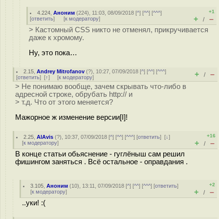
+1
4.224
,
Аноним
(
224
), 11:03, 08/09/2018 [
^
] [
^^
] [
^^^
]
+
–
[
ответить
]
[
к модератору
]
/
> Кастомный CSS никто не отменял, прикручивается
даже к хромому.
Ну, это пока…
2.15
,
Andrey Mitrofanov
(
?
), 10:27, 07/09/2018 [
^
] [
^^
] [
^^^
]
+
–
/
[
ответить
]
[
↑
] [
к модератору
]
> Не понимаю вообще, зачем скрывать что-либо в
адресной строке, обрубать http:// и
> т.д. Что от этого меняется?
Мажорное ж изменение версии[I]!
+16
2.25
,
AlAvis
(
?
), 10:37, 07/09/2018 [
^
] [
^^
] [
^^^
] [
ответить
]
[
↓
]
+
–
[
к модератору
]
/
В конце статьи обьяснение - гуглёныш сам решил
фишингом заняться . Всё остальное - оправдания .
+2
3.105
,
Аноним
(
10
), 13:11, 07/09/2018 [
^
] [
^^
] [
^^^
] [
ответить
]
+
–
[
к модератору
]
/
..уки! :(