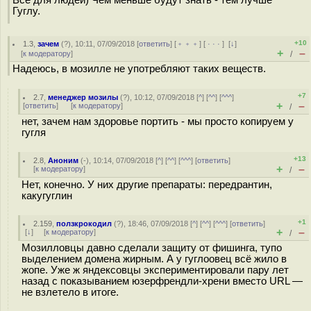
Все для людей) Чем меньше будут знать - тем лучше
Гуглу.
+10
1.3
,
зачем
(
?
), 10:11, 07/09/2018 [
ответить
] [
﹢﹢﹢
] [
· · ·
]
[
↓
]
+
–
[
к модератору
]
/
Надеюсь, в мозилле не употребляют таких веществ.
+7
2.7
,
менеджер мозилы
(
?
), 10:12, 07/09/2018 [
^
] [
^^
] [
^^^
]
+
–
[
ответить
]
[
к модератору
]
/
нет, зачем нам здоровье портить - мы просто копируем у
гугля
+13
2.8
,
Аноним
(
-
), 10:14, 07/09/2018 [
^
] [
^^
] [
^^^
] [
ответить
]
+
–
[
к модератору
]
/
Нет, конечно. У них другие препараты: передрантин,
какугуглин
+1
2.159
,
ползкрокодил
(
?
), 18:46, 07/09/2018 [
^
] [
^^
] [
^^^
] [
ответить
]
+
–
[
↓
] [
к модератору
]
/
Мозилловцы давно сделали защиту от фишинга, тупо
выделением домена жирным. А у гуглоовец всё жило в
жопе. Уже ж яндексовцы экспериментировали пару лет
назад с показыванием юзерфрендли-хрени вместо URL —
не взлетело в итоге.