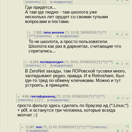
/
[
ответить
]
[
↓
] [
к модератору
]
Где придётся...
А там где людно - там школота уже
несколько лет орудет со своими тупыми
вопросами и постами.
7.303
,
типа аноним
(
?
), 13:18, 29/09/2018 [
^
] [
^^
]
+
–
/
[
^^^
] [
ответить
]
[
к модератору
]
То не школота, а просто пользователи.
Школота как раз в даркнетах, считающие что
спрятались...
6.163
,
ползкрокодил
(
?
), 19:01, 07/09/2018 [
^
] [
^^
] [
^^^
]
+
–
/
[
ответить
]
[
↑
] [
к модератору
]
В ZeroNet захады, там ЛОРовской тусовки много,
заглядывают редко, правда. И в Retroshare, был
где-то тред по обмену ключиками. Можно и тут
устроить, в принципе.
4.84
,
гентафарианец
(
?
), 12:24, 07/09/2018 [
^
] [
^^
] [
^^^
]
+
–
/
[
ответить
]
[
↓
] [
↑
] [
к модератору
]
просто фильтр здесь сделать по браузер ид (*;Linux;*)
+ p0f, и останутся три человека, которые всегда
молчат ;-)
+1
5.187
,
пох
(
?
), 21:43, 07/09/2018 [
^
] [
^^
] [
^^^
] [
ответить
]
+
–
[
к модератору
]
/