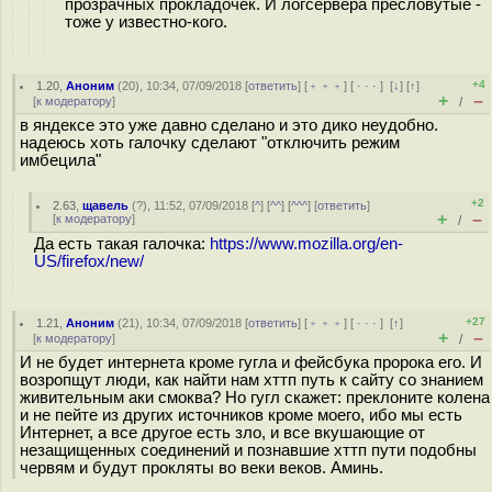
прозрачных прокладочек. И логсервера пресловутые -
тоже у известно-кого.
+4
1.20
,
Аноним
(
20
), 10:34, 07/09/2018 [
ответить
] [
﹢﹢﹢
] [
· · ·
]
[
↓
] [
↑
]
+
–
[
к модератору
]
/
в яндексе это уже давно сделано и это дико неудобно.
надеюсь хоть галочку сделают "отключить режим
имбецила"
+2
2.63
,
щавель
(
?
), 11:52, 07/09/2018 [
^
] [
^^
] [
^^^
] [
ответить
]
+
–
[
к модератору
]
/
Да есть такая галочка:
https://www.mozilla.org/en-
US/firefox/new/
+27
1.21
,
Аноним
(
21
), 10:34, 07/09/2018 [
ответить
] [
﹢﹢﹢
] [
· · ·
]
[
↑
]
+
–
[
к модератору
]
/
И не будет интернета кроме гугла и фейсбука пророка его. И
возропщут люди, как найти нам хттп путь к сайту со знанием
живительным аки смоква? Но гугл скажет: преклоните колена
и не пейте из других источников кроме моего, ибо мы есть
Интернет, а все другое есть зло, и все вкушающие от
незащищенных соединений и познавшие хттп пути подобны
червям и будут прокляты во веки веков. Аминь.