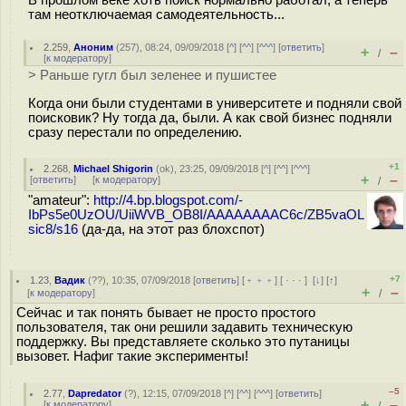
В прошлом веке хоть поиск нормально работал, а теперь
там неотключаемая самодеятельность...
2.259
,
Аноним
(
257
), 08:24, 09/09/2018 [
^
] [
^^
] [
^^^
] [
ответить
]
+
–
/
[
к модератору
]
> Раньше гугл был зеленее и пушистее
Когда они были студентами в университете и подняли свой
поисковик? Ну тогда да, были. А как свой бизнес подняли
сразу перестали по определению.
+1
2.268
,
Michael Shigorin
(
ok
), 23:25, 09/09/2018 [
^
] [
^^
] [
^^^
]
+
–
[
ответить
]
[
к модератору
]
/
"amateur":
http://4.bp.blogspot.com/-
IbPs5e0UzOU/UiiWVB_OB8I/AAAAAAAAC6c/ZB5vaOL
sic8/s16
(да-да, на этот раз блохспот)
+7
1.23
,
Вадик
(
??
), 10:35, 07/09/2018 [
ответить
] [
﹢﹢﹢
] [
· · ·
]
[
↓
] [
↑
]
+
–
[
к модератору
]
/
Сейчас и так понять бывает не просто простого
пользователя, так они решили задавить техническую
поддержку. Вы представляете сколько это путаницы
вызовет. Нафиг такие эксперименты!
–5
2.77
,
Dapredator
(
?
), 12:15, 07/09/2018 [
^
] [
^^
] [
^^^
] [
ответить
]
+
–
[
к модератору
]