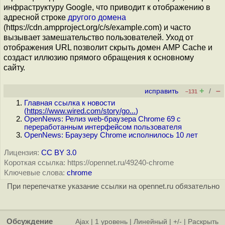
инфраструктуру Google, что приводит к отображению в
адресной строке
другого домена
(https://cdn.ampproject.org/c/s/example.com) и часто
вызывает замешательство пользователей. Уход от
отображения URL позволит скрыть домен AMP Cache и
создаст иллюзию прямого обращения к основному
сайту.
+
–
исправить
/
–131
Главная ссылка к новости
(
https://www.wired.com/story/go...
)
OpenNews: Релиз web-браузера Chrome 69 с
переработанным интерфейсом пользователя
OpenNews: Браузеру Chrome исполнилось 10 лет
Лицензия:
CC BY 3.0
Короткая ссылка: https://opennet.ru/49240-chrome
Ключевые слова:
chrome
При перепечатке указание ссылки на opennet.ru обязательно
Обсуждение
Ajax
|
1 уровень
|
Линейный
|
+/-
|
Раскрыть