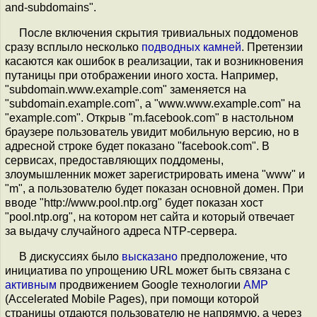
and-subdomains".
После включения скрытия тривиальных поддоменов
сразу всплыло несколько
подводных
камней
. Претензии
касаются как ошибок в реализации, так и возникновения
путаницы при отображении иного хоста. Например,
"subdomain.www.example.com" заменяется на
"subdomain.example.com", а "www.www.example.com" на
"example.com". Открыв "m.facebook.com" в настольном
браузере пользователь увидит мобильную версию, но в
адресной строке будет показано "facebook.com". В
сервисах, предоставляющих поддомены,
злоумышленник может зарегистрировать имена "www" и
"m", а пользователю будет показан основной домен. При
вводе "http://www.pool.ntp.org" будет показан хост
"pool.ntp.org", на котором нет сайта и который отвечает
за выдачу случайного адреса NTP-сервера.
В дискуссиях было
высказано
предположение, что
инициатива по упрощению URL может быть связана с
активным
продвижением Google технологии
AMP
(Accelerated Mobile Pages), при помощи которой
страницы отдаются пользователю не напрямую, а через