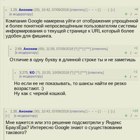
+6
1.29
,
Аноним
(
29
), 10:42, 07/09/2018 [
ответить
] [
﹢﹢﹢
] [
· · ·
]
[
↓
]
+
–
[
к модератору
]
/
Компания Google намерена уйти от отображения упрощённой
и более понятной непросвещённым пользователям системы
информирования о текущей странице к URL который более
удобен для фишинга.
+1
2.69
,
Аноним
(
69
), 11:58, 07/09/2018 [
^
] [
^^
] [
^^^
] [
ответить
]
+
–
[
к модератору
]
/
Отличие в одну букву в длинной строке ты и не заметишь
+1
3.275
,
КО
(
?
), 10:20, 10/09/2018 [
^
] [
^^
] [
^^^
] [
ответить
]
+
–
[
к модератору
]
/
Но если ее не показывать, то шансы найти ее резко
возрастают. :)
Ну как с черной кошкой.
+15
1.30
,
Аноним
(
30
), 10:43, 07/09/2018 [
ответить
] [
﹢﹢﹢
] [
· · ·
]
[
↓
]
+
–
[
↑
] [
к модератору
]
/
Мне кажется или это решение подсмотрели у Яндекс
БраузЁра? Интересно Google знают о существовании
такового?