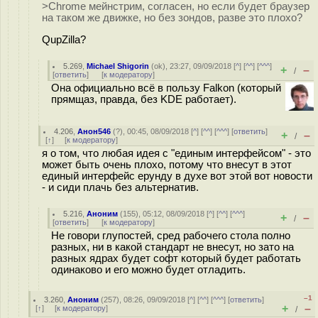
>Chrome мейнстрим, согласен, но если будет браузер
на таком же движке, но без зондов, разве это плохо?
QupZilla?
5.269
,
Michael Shigorin
(
ok
), 23:27, 09/09/2018 [
^
] [
^^
] [
^^^
]
+
–
/
[
ответить
]
[
к модератору
]
Она официально всё в пользу Falkon (который
прямщаз, правда, без KDE работает).
4.206
,
Анон546
(
?
), 00:45, 08/09/2018 [
^
] [
^^
] [
^^^
] [
ответить
]
+
–
/
[
↑
] [
к модератору
]
я о том, что любая идея с "единым интерфейсом" - это
может быть очень плохо, потому что внесут в этот
единый интерфейс ерунду в духе вот этой вот новости
- и сиди плачь без альтернатив.
5.216
,
Аноним
(
155
), 05:12, 08/09/2018 [
^
] [
^^
] [
^^^
]
+
–
/
[
ответить
]
[
к модератору
]
Не говори глупостей, сред рабочего стола полно
разных, ни в какой стандарт не внесут, но зато на
разных ядрах будет софт который будет работать
одинаково и его можно будет отладить.
–1
3.260
,
Аноним
(
257
), 08:26, 09/09/2018 [
^
] [
^^
] [
^^^
] [
ответить
]
+
–
[
↑
] [
к модератору
]
/