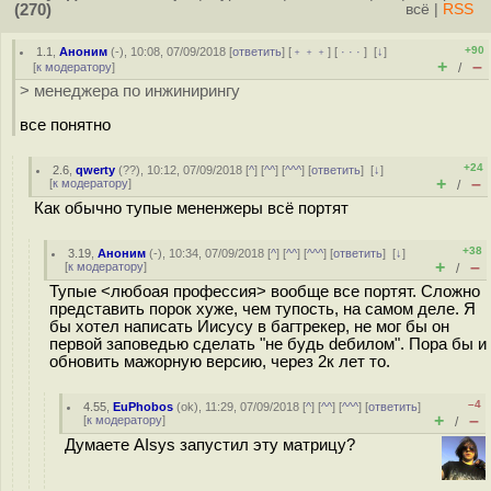
(270)
всё
|
RSS
+90
1.1
,
Аноним
(
-
), 10:08, 07/09/2018 [
ответить
] [
﹢﹢﹢
] [
· · ·
]
[
↓
]
+
–
[
к модератору
]
/
> менеджера по инжинирингу
все понятно
+24
2.6
,
qwerty
(
??
), 10:12, 07/09/2018 [
^
] [
^^
] [
^^^
] [
ответить
]
[
↓
]
+
–
[
к модератору
]
/
Как обычно тупые мененжеры всё портят
+38
3.19
,
Аноним
(
-
), 10:34, 07/09/2018 [
^
] [
^^
] [
^^^
] [
ответить
]
[
↓
]
+
–
[
к модератору
]
/
Tyпые <любоая профессия> вообще все портят. Сложно
представить порок хуже, чем тупocть, на самом деле. Я
бы хотел написать Иисyсу в багтрекер, не мог бы он
первой заповедью сделать "не будь deбилoм". Пора бы и
обновить мажорную версию, через 2к лет то.
–4
4.55
,
EuPhobos
(
ok
), 11:29, 07/09/2018 [
^
] [
^^
] [
^^^
] [
ответить
]
+
–
[
к модератору
]
/
Думаете AIsys запустил эту матрицу?