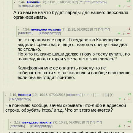
+1
3.44
,
Аноним
(
38
), 11:01, 07/09/2018 [
^
] [
^^
] [
^^^
] [
ответить
]
+
–
[
к модератору
]
/
А то нам не на что будет парады для нашего персонала
организовывать.
–1
4.54
,
менеджер мозилы
(
?
), 11:28, 07/09/2018 [
^
] [
^^
] [
^^^
]
+
–
[
ответить
]
[
к модератору
]
/
не, с парадом все норм - Государство Калифорния
выделит средства, и еще с налогов спишут нам два
по столько.
Но я-то на какие шиши должен новую теслу купить, по
-вашему, когда старая уже за лето запылилась?
Калифорния мне ее оплатить почему-то не
собирается, хотя я ж за экологию и вообще всю фигню,
если она выглядит понтово.
+9
1.10
,
Аноним
(
10
), 10:18, 07/09/2018 [
ответить
] [
﹢﹢﹢
] [
· · ·
]
[
↓
] [
↑
]
+
–
[
к модератору
]
/
Не понимаю вообще, зачем скрывать что-либо в адресной
строке, обрубать http:// и т.д. Что от этого меняется?
+4
2.12
,
менеджер мозилы
(
?
), 10:21, 07/09/2018 [
^
] [
^^
] [
^^^
]
+
–
[
ответить
]
[
к модератору
]
/
чсв сиськоменеджерши, сделавшей великий прогресс в