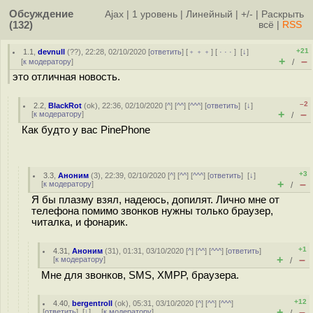
Обсуждение
Ajax
|
1 уровень
|
Линейный
|
+/-
|
Раскрыть
(132)
всё
|
RSS
+21
1.1
,
devnull
(
??
), 22:28, 02/10/2020 [
ответить
] [
﹢﹢﹢
] [
· · ·
]
[
↓
]
+
–
[
к модератору
]
/
это отличная новость.
–2
2.2
,
BlackRot
(
ok
), 22:36, 02/10/2020 [
^
] [
^^
] [
^^^
] [
ответить
]
[
↓
]
+
–
[
к модератору
]
/
Как будто у вас PinePhone
+3
3.3
,
Аноним
(
3
), 22:39, 02/10/2020 [
^
] [
^^
] [
^^^
] [
ответить
]
[
↓
]
+
–
[
к модератору
]
/
Я бы плазму взял, надеюсь, допилят. Лично мне от
телефона помимо звонков нужны только браузер,
читалка, и фонарик.
+1
4.31
,
Аноним
(
31
), 01:31, 03/10/2020 [
^
] [
^^
] [
^^^
] [
ответить
]
+
–
[
к модератору
]
/
Мне для звонков, SMS, XMPP, браузера.
+12
4.40
,
bergentroll
(
ok
), 05:31, 03/10/2020 [
^
] [
^^
] [
^^^
]
+
–
[
ответить
]
[
↓
] [
к модератору
]