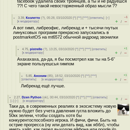
facebook удалила своих троянцев, а ты и не радуешся
??! C чего такой невосторженный образ мысли ??
–1
3.39
,
Козлетто
(
?
), 05:28, 03/10/2020 [
^
] [
^^
] [
^^^
] [
ответить
]
[
↑
]
+
–
[
к модератору
]
/
А вот гимп, либреофис, либрекад и + тысячи гнутых
линуксовых программ прекрасно запускались в
postmarketOS на mt6572 обычной андроид звонилки
+1
4.75
,
pistrello
(
?
), 13:25, 03/10/2020 [
^
] [
^^
] [
^^^
] [
ответить
]
+
–
[
к модератору
]
/
Ахахахаха, да-да, я бы посмотрел как ты на 5-6"
экране пользуешсья гимпом
+1
5.85
,
Аноним
(
85
), 18:52, 03/10/2020 [
^
] [
^^
] [
^^^
]
+
–
[
ответить
]
[
к модератору
]
/
Либрекад ещё лучше.
2.27
,
Dzen Python
(
ok
), 00:44, 03/10/2020 [
^
] [
^^
] [
^^^
] [
ответить
]
+
–
/
[
↓
] [
↑
] [
к модератору
]
Таки да, в современных реалиях в экосистему новую
нужно будет без учета давления гугла вложить до
50кк зелени, чтобы создать хотя бы
конкурентоспособного игрока. И фичи, фичи. Быть на
острие прогресса (ну или делать вид, как яббл), чтобы
иметь хайп, как перед выходом айфона или google i/o.