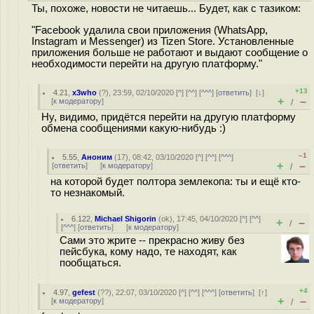
Ты, похоже, новости не читаешь... Будет, как с тазиком:
"Facebook удалила свои приложения (WhatsApp,
Instagram и Messenger) из Tizen Store. Установленные
приложения больше не работают и выдают сообщение о
необходимости перейти на другую платформу."
+13
4.21
,
x3who
(
?
), 23:59, 02/10/2020 [
^
] [
^^
] [
^^^
] [
ответить
]
[
↓
]
+
–
[
к модератору
]
/
Ну, видимо, придётся перейти на другую платформу
обмена сообщениями какую-нибудь :)
–1
5.55
,
Аноним
(
17
), 08:42, 03/10/2020 [
^
] [
^^
] [
^^^
]
+
–
[
ответить
]
[
к модератору
]
/
на которой будет полтора землекопа: ты и ещё кто-
то незнакомый.
6.122
,
Michael Shigorin
(
ok
), 17:45, 04/10/2020 [
^
] [
^^
]
+
–
/
[
^^^
] [
ответить
]
[
к модератору
]
Сами это жрите -- прекрасно живу без
пейсбука, кому надо, те находят, как
пообщаться.
+4
4.97
,
gefest
(
??
), 22:07, 03/10/2020 [
^
] [
^^
] [
^^^
] [
ответить
]
[
↑
]
+
–
[
к модератору
]
/