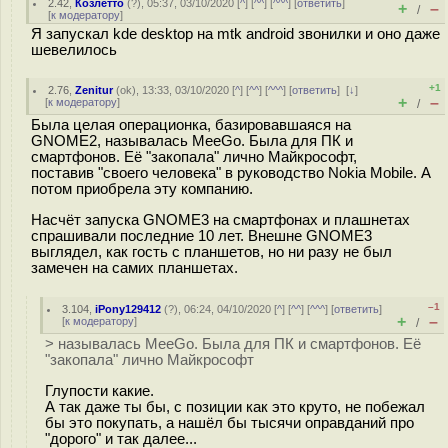
2.42
,
Козлетто
(
?
), 05:37, 03/10/2020 [
^
] [
^^
] [
^^^
] [
ответить
]
+
–
/
[
к модератору
]
Я запускал kde desktop на mtk android звонилки и оно даже
шевелилось
+1
2.76
,
Zenitur
(
ok
), 13:33, 03/10/2020 [
^
] [
^^
] [
^^^
] [
ответить
]
[
↓
]
+
–
[
к модератору
]
/
Была целая операционка, базировавшаяся на
GNOME2, называлась MeeGo. Была для ПК и
смартфонов. Её "закопала" лично Майкрософт,
поставив "своего человека" в руководство Nokia Mobile. А
потом приобрела эту компанию.
Насчёт запуска GNOME3 на смартфонах и плашнетах
спрашивали последние 10 лет. Внешне GNOME3
выглядел, как гость с планшетов, но ни разу не был
замечен на самих планшетах.
–1
3.104
,
iPony129412
(
?
), 06:24, 04/10/2020 [
^
] [
^^
] [
^^^
] [
ответить
]
+
–
[
к модератору
]
/
> называлась MeeGo. Была для ПК и смартфонов. Её
"закопала" лично Майкрософт
Глупости какие.
А так даже ты бы, с позиции как это круто, не побежал
бы это покупать, а нашёл бы тысячи оправданий про
"дорого" и так далее...