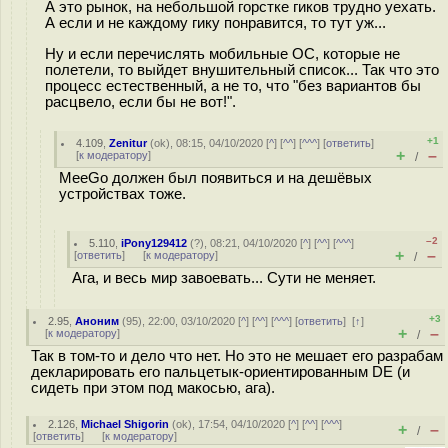
А это рынок, на небольшой горстке гиков трудно уехать.
А если и не каждому гику понравится, то тут уж...
Ну и если перечислять мобильные ОС, которые не
полетели, то выйдет внушительный список... Так что это
процесс естественный, а не то, что "без вариантов бы
расцвело, если бы не вот!".
+1
4.109
,
Zenitur
(
ok
), 08:15, 04/10/2020 [
^
] [
^^
] [
^^^
] [
ответить
]
+
–
[
к модератору
]
/
MeeGo должен был появиться и на дешёвых
устройствах тоже.
–2
5.110
,
iPony129412
(
?
), 08:21, 04/10/2020 [
^
] [
^^
] [
^^^
]
+
–
[
ответить
]
[
к модератору
]
/
Ага, и весь мир завоевать... Сути не меняет.
+3
2.95
,
Аноним
(
95
), 22:00, 03/10/2020 [
^
] [
^^
] [
^^^
] [
ответить
]
[
↑
]
+
–
[
к модератору
]
/
Так в том-то и дело что нет. Но это не мешает его разрабам
декларировать его пальцетык-ориентированным DE (и
сидеть при этом под макосью, ага).
2.126
,
Michael Shigorin
(
ok
), 17:54, 04/10/2020 [
^
] [
^^
] [
^^^
]
+
–
/
[
ответить
]
[
к модератору
]