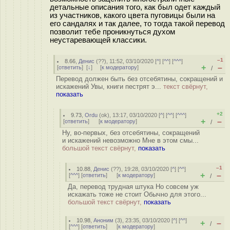
детальные описания того, как был одет каждый
из участников, какого цвета пуговицы были на
его сандалях и так далее, то тогда такой перевод
позволит тебе проникнуться духом
неустаревающей классики.
–1
8.66
,
Денис
(
??
), 11:52, 03/10/2020 [
^
] [
^^
] [
^^^
]
+
–
[
ответить
]
[
↓
] [
к модератору
]
/
Перевод должен быть без отсебятины, сокращений и
искажений Увы, книги пестрят э...
текст свёрнут,
показать
+2
9.73
,
Ordu
(
ok
), 13:17, 03/10/2020 [
^
] [
^^
] [
^^^
]
+
–
[
ответить
]
[
к модератору
]
/
Ну, во-первых, без отсебятины, сокращений
и искажений невозможно Мне в этом смы...
большой текст свёрнут,
показать
–1
10.88
,
Денис
(
??
), 19:28, 03/10/2020 [
^
] [
^^
]
+
–
[
^^^
] [
ответить
]
[
к модератору
]
/
Да, перевод трудная штука Но совсем уж
искажать тоже не стоит Обычно для этого...
большой текст свёрнут,
показать
10.98
,
Аноним
(
3
), 23:35, 03/10/2020 [
^
] [
^^
]
+
–
/
[
^^^
] [
ответить
]
[
к модератору
]