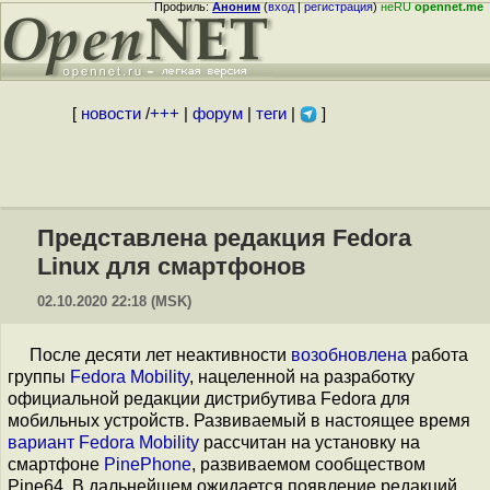
Профиль:
Аноним
(
вход
|
регистрация
)
неRU
opennet.me
[
новости
/
+++
|
форум
|
теги
|
]
Представлена редакция Fedora
Linux для смартфонов
02.10.2020 22:18 (MSK)
После десяти лет неактивности
возобновлена
работа
группы
Fedora Mobility
, нацеленной на разработку
официальной редакции дистрибутива Fedora для
мобильных устройств. Развиваемый в настоящее время
вариант Fedora Mobility
рассчитан на установку на
смартфоне
PinePhone
, развиваемом сообществом
Pine64. В дальнейшем ожидается появление редакций