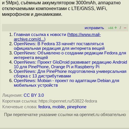
и 5Mpx), съёмным аккумулятором 3000mAh, аппаратно
отключаемыми компонентами с LTE/GNSS, WiFi,
микрофоном и динамиками.
+
–
исправить
/
+44
Главная ссылка к новости (
https://www.mail-
archive.com/d...
)
OpenNews: В Fedora 33 начнёт поставляться
официальная редакция для интернета вещей
OpenNews: Объявлено о создании редакции Fedora для
интернета вещей
OpenNews: Проект GloDroid развивает редакцию Android
10 для PinePhone, Orange Pi и Raspberry Pi
OpenNews: Для PinePhone подготовлена универсальная
сборка с 13 дистрибутивами
OpenNews: Mobian - проект по адаптации Debian для
мобильных устройств
Лицензия:
CC BY 3.0
Короткая ссылка: https://opennet.ru/53822-fedora
Ключевые слова:
fedora
,
mobile
,
pinephone
При перепечатке указание ссылки на opennet.ru обязательно