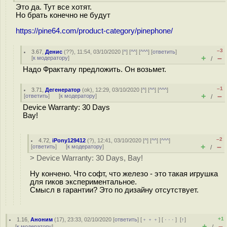
Это да. Тут все хотят.
Но брать конечно не будут
https://pine64.com/product-category/pinephone/
–3
3.67
,
Денис
(
??
), 11:54, 03/10/2020 [
^
] [
^^
] [
^^^
] [
ответить
]
+
–
[
к модератору
]
/
Надо Фракталу предложить. Он возьмет.
–1
3.71
,
Дегенератор
(
ok
), 12:29, 03/10/2020 [
^
] [
^^
] [
^^^
]
+
–
[
ответить
]
[
к модератору
]
/
Device Warranty: 30 Days
Вау!
–2
4.72
,
iPony129412
(
?
), 12:41, 03/10/2020 [
^
] [
^^
] [
^^^
]
+
–
[
ответить
]
[
к модератору
]
/
> Device Warranty: 30 Days, Вау!
Ну кончено. Что софт, что железо - это такая игрушка
для гиков экспериментальное.
Смысл в гарантии? Это по дизайну отсутствует.
+1
1.16
,
Аноним
(
17
), 23:33, 02/10/2020 [
ответить
] [
﹢﹢﹢
] [
· · ·
]
[
↑
]
+
–
[
к модератору
]