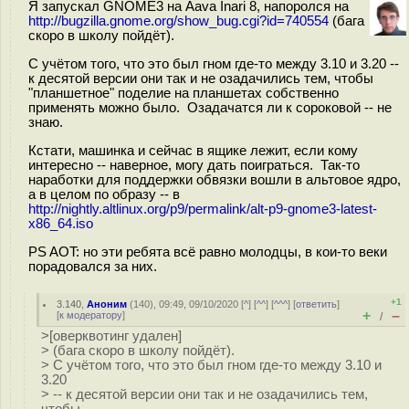
Я запускал GNOME3 на Aava Inari 8, напоролся на
http://bugzilla.gnome.org/show_bug.cgi?id=740554
(бага
скоро в школу пойдёт).
С учётом того, что это был гном где-то между 3.10 и 3.20 --
к десятой версии они так и не озадачились тем, чтобы
"планшетное" поделие на планшетах собственно
применять можно было. Озадачатся ли к сороковой -- не
знаю.
Кстати, машинка и сейчас в ящике лежит, если кому
интересно -- наверное, могу дать поиграться. Так-то
наработки для поддержки обвязки вошли в альтовое ядро,
а в целом по образу -- в
http://nightly.altlinux.org/p9/permalink/alt-p9-gnome3-latest-
x86_64.iso
PS AOT: но эти ребята всё равно молодцы, в кои-то веки
порадовался за них.
+1
3.140
,
Аноним
(
140
), 09:49, 09/10/2020 [
^
] [
^^
] [
^^^
] [
ответить
]
+
–
[
к модератору
]
/
>[оверквотинг удален]
> (бага скоро в школу пойдёт).
> С учётом того, что это был гном где-то между 3.10 и
3.20
> -- к десятой версии они так и не озадачились тем,