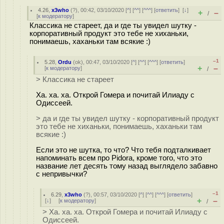
4.26
,
x3who
(
?
), 00:42, 03/10/2020 [
^
] [
^^
] [
^^^
] [
ответить
]
[
↓
]
+
–
/
[
к модератору
]
Классика не стареет, да и где ты увидел шутку -
корпоративный продукт это тебе не хиханьки,
понимаешь, хаханьки там всякие :)
–1
5.28
,
Ordu
(
ok
), 00:47, 03/10/2020 [
^
] [
^^
] [
^^^
] [
ответить
]
+
–
[
к модератору
]
/
> Классика не стареет
Ха. ха. ха. Открой Гомера и почитай Илиаду с
Одиссеей.
> да и где ты увидел шутку - корпоративный продукт
это тебе не хиханьки, понимаешь, хаханьки там
всякие :)
Если это не шутка, то что? Что тебя подталкивает
напоминать всем про Pidora, кроме того, что это
название лет десять тому назад выглядело забавно
с непривычки?
–1
6.29
,
x3who
(
?
), 00:57, 03/10/2020 [
^
] [
^^
] [
^^^
] [
ответить
]
+
–
[
↓
] [
к модератору
]
/
> Ха. ха. ха. Открой Гомера и почитай Илиаду с
Одиссеей.