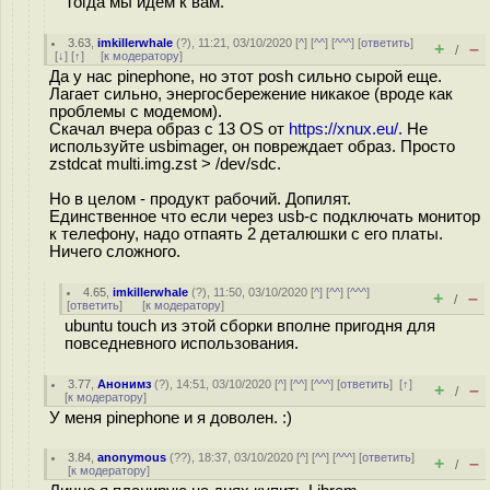
Тогда мы идем к вам.
3.63
,
imkillerwhale
(
?
), 11:21, 03/10/2020 [
^
] [
^^
] [
^^^
] [
ответить
]
+
–
/
[
↓
] [
↑
] [
к модератору
]
Да у нас pinephone, но этот posh сильно сырой еще.
Лагает сильно, энергосбережение никакое (вроде как
проблемы с модемом).
Скачал вчера образ с 13 OS от
https://xnux.eu/.
Не
используйте usbimager, он повреждает образ. Просто
zstdcat multi.img.zst > /dev/sdc.
Но в целом - продукт рабочий. Допилят.
Единственное что если через usb-c подключать монитор
к телефону, надо отпаять 2 деталюшки с его платы.
Ничего сложного.
4.65
,
imkillerwhale
(
?
), 11:50, 03/10/2020 [
^
] [
^^
] [
^^^
]
+
–
/
[
ответить
]
[
к модератору
]
ubuntu touch из этой сборки вполне пригодня для
повседневного использования.
3.77
,
Анонимз
(
?
), 14:51, 03/10/2020 [
^
] [
^^
] [
^^^
] [
ответить
]
[
↑
]
+
–
/
[
к модератору
]
У меня pinephone и я доволен. :)
3.84
,
anonymous
(
??
), 18:37, 03/10/2020 [
^
] [
^^
] [
^^^
] [
ответить
]
+
–
/
[
к модератору
]