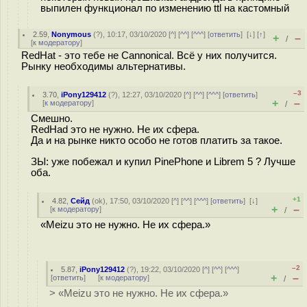
выпилен функционал по изменению ttl на кастомный
2.59
,
Nonymous
(
?
), 10:17, 03/10/2020 [
^
] [
^^
] [
^^^
] [
ответить
]
[
↓
] [
↑
]
+
–
/
[
к модератору
]
RedHat - это тебе не Cannonical. Всё у них получится.
Рынку необходимы альтернативы.
–3
3.70
,
iPony129412
(
?
), 12:27, 03/10/2020 [
^
] [
^^
] [
^^^
] [
ответить
]
+
–
[
к модератору
]
/
Смешно.
RedHad это не нужно. Не их сфера.
Да и на рынке никто особо не готов платить за такое.
ЗЫ: уже побежал и купил PinePhone и Librem 5 ? Лучше
оба.
+1
4.82
,
Сейд
(
ok
), 17:50, 03/10/2020 [
^
] [
^^
] [
^^^
] [
ответить
]
[
↓
]
+
–
[
к модератору
]
/
«Meizu это не нужно. Не их сфера.»
–2
5.87
,
iPony129412
(
?
), 19:22, 03/10/2020 [
^
] [
^^
] [
^^^
]
+
–
[
ответить
]
[
к модератору
]
/
> «Meizu это не нужно. Не их сфера.»