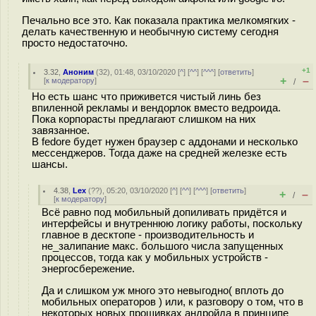
Печально все это. Как показала практика мелкомягких -
делать качественную и необычную систему сегодня
просто недостаточно.
+1
3.32
,
Аноним
(
32
), 01:48, 03/10/2020 [
^
] [
^^
] [
^^^
] [
ответить
]
+
–
[
к модератору
]
/
Но есть шанс что приживется чистый линь без
впиленной рекламы и вендорлок вместо ведроида.
Пока корпорасты предлагают слишком на них
завязанное.
В fedore будет нужен браузер с аддонами и несколько
мессенджеров. Тогда даже на средней железке есть
шансы.
4.38
,
Lex
(
??
), 05:20, 03/10/2020 [
^
] [
^^
] [
^^^
] [
ответить
]
+
–
/
[
к модератору
]
Всё равно под мобильный допиливать придётся и
интерфейсы и внутреннюю логику работы, поскольку
главное в десктопе - производительность и
не_залипание макс. большого числа запущенных
процессов, тогда как у мобильных устройств -
энергосбережение.
Да и слишком уж много это невыгодно( вплоть до
мобильных операторов ) или, к разговору о том, что в
некоторых новых прошивках андройда в принципе