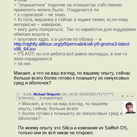
чтобы
> "планшетное" поделие на планшетах собственно
применять можно было. Озадачатся ли
> к сороковой -- не знаю.
> Кстати, машинка и сейчас в ящике лежит, если кому
интересно -- наверное,
> могу дать поиграться. Так-то наработки для поддержки
обвязки вошли в
> альтовое ядро, а в целом по образу -- в
http://nightly.altlinux.org/p9/permalink/alt-p9-gnome3-latest-
x86_64.iso
> PS AOT: но эти ребята всё равно молодцы, в кои-то
веки порадовался
> за них.
Михаил, а что на ваш взгляд, по вашему опыту, сейчас
больше всего более готово к планшету из линуксовых
сред и оболочек?
4.141
,
Michael Shigorin
(
ok
), 16:28, 09/10/2020 [
^
] [
^^
] [
^^^
]
+
–
/
[
ответить
]
[
к модератору
]
> Михаил, а что на ваш взгляд, по вашему
опыту, сейчас больше всего
> более готово к планшету из линуксовых сред и
оболочек?
По моему опыту это Silica и компания из Sailfish OS,
только они их всё никак не откроют.