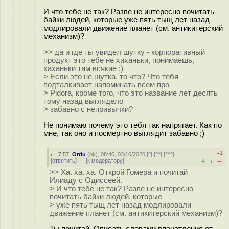
И что тебе не так? Разве не интересно почитать
байки людей, которые уже пять тыщ лет назад
модлировали движение планет (см. антикитерский
механизм)?
>> да и где ты увидел шутку - корпоративный
продукт это тебе не хиханьки, понимаешь,
хаханьки там всякие :)
> Если это не шутка, то что? Что тебя
подталкивает напоминать всем про
> Pidora, кроме того, что это название лет десять
тому назад выглядело
> забавно с непривычки?
Не понимаю почему это тебя так напрягает. Как по
мне, так оно и посмертно выглядит забавно ;)
–1
7.57
,
Ordu
(
ok
), 08:46, 03/10/2020 [
^
] [
^^
] [
^^^
]
+
–
[
ответить
]
[
к модератору
]
/
>> Ха. ха. ха. Открой Гомера и почитай
Илиаду с Одиссеей.
> И что тебе не так? Разве не интересно
почитать байки людей, которые
> уже пять тыщ лет назад модлировали
движение планет (см. антикитерский механизм)?
Ты почитай. Описать словами впечатления от