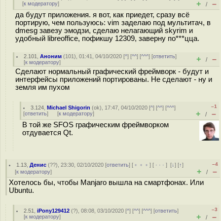
+
–
[
к модератору
]
/
да будут приложения. я вот, как приедет, сразу всё
портирую, чем пользуюсь: vim заделаю под мультитач, в
dmesg завезу эмодзи, сделаю нелагающий skyrim и
удобный libreoffice, пофикшу 12309, заверну по***цца.
2.101
,
Аноним
(
101
), 01:41, 04/10/2020 [
^
] [
^^
] [
^^^
] [
ответить
]
+
–
/
[
к модератору
]
Сделают нормальный графический фреймворк - будут и
интерфейсы приложений портированы. Не сделают - ну и
земля им пухом
–1
3.124
,
Michael Shigorin
(
ok
), 17:47, 04/10/2020 [
^
] [
^^
] [
^^^
]
+
–
[
ответить
]
[
к модератору
]
/
В той же SFOS графическим фреймворком
отдувается Qt.
–4
1.13
,
Денис
(
??
), 23:30, 02/10/2020 [
ответить
] [
﹢﹢﹢
] [
· · ·
]
[
↓
] [
↑
]
+
–
[
к модератору
]
/
Хотелось бы, чтобы Manjaro вышла на смартфонах. Или
Ubuntu.
–3
2.51
,
iPony129412
(
?
), 08:08, 03/10/2020 [
^
] [
^^
] [
^^^
] [
ответить
]
+
–
[
к модератору
]
/