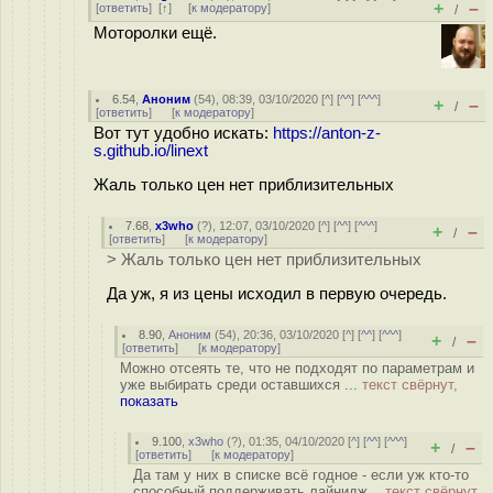
+
–
[
ответить
]
[
↑
] [
к модератору
]
/
Моторолки ещё.
6.54
,
Аноним
(
54
), 08:39, 03/10/2020 [
^
] [
^^
] [
^^^
]
+
–
/
[
ответить
]
[
к модератору
]
Вот тут удобно искать:
https://anton-z-
s.github.io/linext
Жаль только цен нет приблизительных
7.68
,
x3who
(
?
), 12:07, 03/10/2020 [
^
] [
^^
] [
^^^
]
+
–
/
[
ответить
]
[
к модератору
]
> Жаль только цен нет приблизительных
Да уж, я из цены исходил в первую очередь.
8.90
,
Аноним
(
54
), 20:36, 03/10/2020 [
^
] [
^^
] [
^^^
]
+
–
/
[
ответить
]
[
к модератору
]
Можно отсеять те, что не подходят по параметрам и
уже выбирать среди оставшихся ...
текст свёрнут,
показать
9.100
,
x3who
(
?
), 01:35, 04/10/2020 [
^
] [
^^
] [
^^^
]
+
–
/
[
ответить
]
[
к модератору
]
Да там у них в списке всё годное - если уж кто-то
способный поддерживать лайнидж...
текст свёрнут,