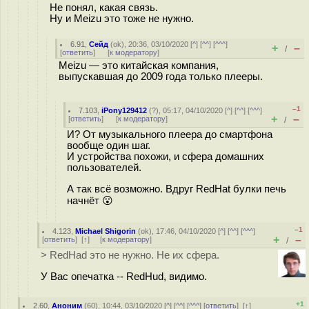
Не понял, какая связь.
Ну и Meizu это тоже не нужно.
6.91
,
Сейд
(
ok
), 20:36, 03/10/2020 [
^
] [
^^
] [
^^^
]
+
–
/
[
ответить
]
[
к модератору
]
Meizu — это китайская компания,
выпускавшая до 2009 года только плееры.
–1
7.103
,
iPony129412
(
?
), 05:17, 04/10/2020 [
^
] [
^^
] [
^^^
]
+
–
[
ответить
]
[
к модератору
]
/
И? От музыкального плеера до смартфона
вообще один шаг.
И устройства похожи, и сфера домашних
пользователей.
А так всё возможно. Вдруг RedHat булки печь
начнёт 😮
–1
4.123
,
Michael Shigorin
(
ok
), 17:46, 04/10/2020 [
^
] [
^^
] [
^^^
]
+
–
[
ответить
]
[
↑
] [
к модератору
]
/
> RedHad это не нужно. Не их сфера.
У Вас опечатка -- RedHud, видимо.
+1
2.60
,
Аноним
(
60
), 10:44, 03/10/2020 [
^
] [
^^
] [
^^^
] [
ответить
]
[
↑
]