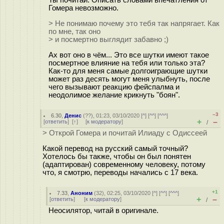
Гомера невозможно.
> Не понимаю почему это тебя так напрягает. Как
по мне, так оно
> и посмертно выглядит забавно ;)
Ах вот оно в чём... Это все шутки имеют такое
посмертное влияние на тебя или только эта?
Как-то для меня самые долгоиграющие шутки
может раз десять могут меня улыбнуть, после
чего вызывают реакцию фейспалма и
неодолимое желание крикнуть "боян".
–3
6.30
,
Денис
(
??
), 01:23, 03/10/2020 [
^
] [
^^
] [
^^^
]
+
–
[
ответить
]
[
↑
] [
к модератору
]
/
> Открой Гомера и почитай Илиаду с Одиссеей
Какой перевод на русский самый точный?
Хотелось бы также, чтобы он был понятен
(адаптирован) современному человеку, потому
что, я смотрю, переводы начались с 17 века.
+1
7.33
,
Аноним
(
32
), 02:25, 03/10/2020 [
^
] [
^^
] [
^^^
]
+
–
[
ответить
]
[
к модератору
]
/
Неосилятор, читай в оригинале.