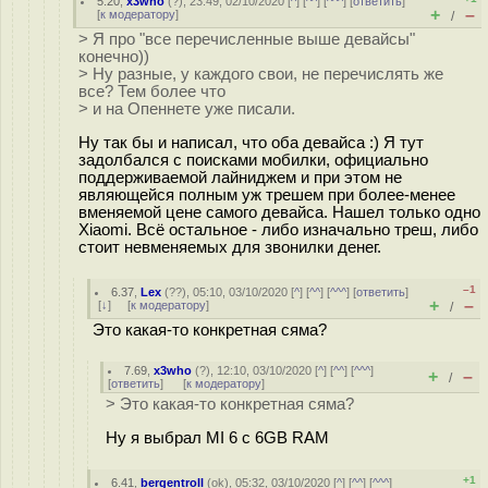
5.20
,
x3who
(
?
), 23:49, 02/10/2020 [
^
] [
^^
] [
^^^
] [
ответить
]
+
–
[
к модератору
]
/
> Я про "все перечисленные выше девайсы"
конечно))
> Ну разные, у каждого свои, не перечислять же
все? Тем более что
> и на Опеннете уже писали.
Ну так бы и написал, что оба девайса :) Я тут
задолбался с поисками мобилки, официально
поддерживаемой лайниджем и при этом не
являющейся полным уж трешем при более-менее
вменяемой цене самого девайса. Нашел только одно
Xiaomi. Всё остальное - либо изначально треш, либо
стоит невменяемых для звонилки денег.
–1
6.37
,
Lex
(
??
), 05:10, 03/10/2020 [
^
] [
^^
] [
^^^
] [
ответить
]
+
–
[
↓
] [
к модератору
]
/
Это какая-то конкретная сяма?
7.69
,
x3who
(
?
), 12:10, 03/10/2020 [
^
] [
^^
] [
^^^
]
+
–
/
[
ответить
]
[
к модератору
]
> Это какая-то конкретная сяма?
Ну я выбрал MI 6 с 6GB RAM
+1
6.41
,
bergentroll
(
ok
), 05:32, 03/10/2020 [
^
] [
^^
] [
^^^
]