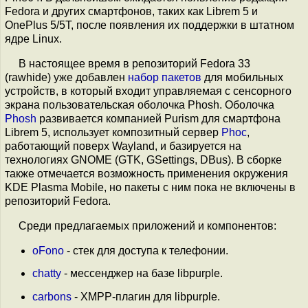
Fedora и других смартфонов, таких как Librem 5 и
OnePlus 5/5T, после появления их поддержки в штатном
ядре Linux.
В настоящее время в репозиторий Fedora 33
(rawhide) уже добавлен
набор пакетов
для мобильных
устройств, в который входит управляемая с сенсорного
экрана пользовательская оболочка Phosh. Оболочка
Phosh
развивается компанией Purism для смартфона
Librem 5, использует композитный сервер
Phoc
,
работающий поверх Wayland, и базируется на
технологиях GNOME (GTK, GSettings, DBus). В сборке
также отмечается возможность применения окружения
KDE Plasma Mobile, но пакеты с ним пока не включены в
репозиторий Fedora.
Среди предлагаемых приложений и компонентов:
oFono
- стек для доступа к телефонии.
chatty
- мессенджер на базе libpurple.
carbons
- XMPP-плагин для libpurple.