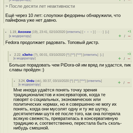
/
> После десяти лет неактивности
Ещё через 10 лет: слоупоки федорины обнаружили, что
пайнфона уже нет давно.
+1
1.19
,
Аноним
(
19
), 23:41, 02/10/2020 [
ответить
] [
﹢﹢﹢
] [
· · ·
]
[
↓
]
+
–
[
к модератору
]
/
Fedora продолжает радовать. Топовый дистр.
+3
2.22
,
x3who
(
?
), 00:01, 03/10/2020 [
^
] [
^^
] [
^^^
] [
ответить
]
[
↓
]
+
–
[
к модератору
]
/
Больше порадовать чем PiDora-ой им вряд ли удастся, пик
славы пройден :)
3.24
,
Ordu
(
ok
), 00:37, 03/10/2020 [
^
] [
^^
] [
^^^
] [
ответить
]
+
–
/
[
к модератору
]
Мне иногда удаётся понять точку зрения
традиционалистов и консерваторов, когда те
говорят о социальных, экономических или
политических нормах, но я совершенно не могу их
понять, когда они мусолят одну и ту же шутку,
десятилетими шутя её после того, как она потеряла
всякую свежесть, превратилась в консервативную
традицию и, соответственно, перестала быть сколь-
нибудь смешной.