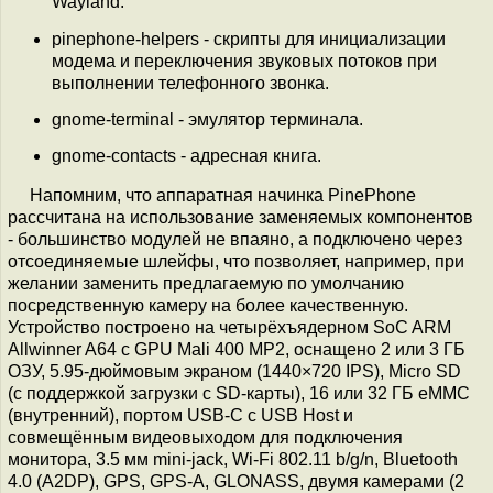
Wayland.
pinephone-helpers - скрипты для инициализации
модема и переключения звуковых потоков при
выполнении телефонного звонка.
gnome-terminal - эмулятор терминала.
gnome-contacts - адресная книга.
Напомним, что аппаратная начинка PinePhone
рассчитана на использование заменяемых компонентов
- большинство модулей не впаяно, а подключено через
отсоединяемые шлейфы, что позволяет, например, при
желании заменить предлагаемую по умолчанию
посредственную камеру на более качественную.
Устройство построено на четырёхъядерном SoC ARM
Allwinner A64 c GPU Mali 400 MP2, оснащено 2 или 3 ГБ
ОЗУ, 5.95-дюймовым экраном (1440×720 IPS), Micro SD
(с поддержкой загрузки с SD-карты), 16 или 32 ГБ eMMC
(внутренний), портом USB-C с USB Host и
совмещённым видеовыходом для подключения
монитора, 3.5 мм mini-jack, Wi-Fi 802.11 b/g/n, Bluetooth
4.0 (A2DP), GPS, GPS-A, GLONASS, двумя камерами (2