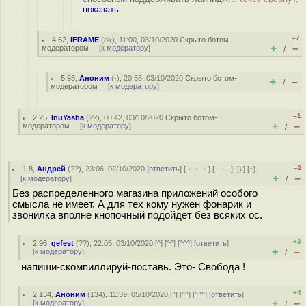
показать
–7
4.62
,
iFRAME
(
ok
), 11:00, 03/10/2020
Скрыто ботом-
+
–
модератором
[
к модератору
]
/
5.93
,
Аноним
(
-
), 20:55, 03/10/2020
Скрыто ботом-
+
–
/
модератором
[
к модератору
]
–1
2.25
,
InuYasha
(
??
), 00:42, 03/10/2020
Скрыто ботом-
+
–
модератором
[
к модератору
]
/
–2
1.8
,
Андрей
(
??
), 23:06, 02/10/2020 [
ответить
] [
﹢﹢﹢
] [
· · ·
]
[
↓
] [
↑
]
+
–
[
к модератору
]
/
Без распределенного магазина приложений особого
смысла не имеет. А для тех кому нужен фонарик и
звонилка вполне кнопочный подойдет без всяких ос.
+3
2.96
,
gefest
(
??
), 22:05, 03/10/2020 [
^
] [
^^
] [
^^^
] [
ответить
]
+
–
[
к модератору
]
/
напиши-скомпиллируй-поставь. Это- Свобода !
+4
2.134
,
Аноним
(
134
), 11:39, 05/10/2020 [
^
] [
^^
] [
^^^
] [
ответить
]
+
–
[
к модератору
]
/