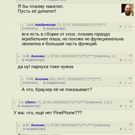
/
Я бы плазму накатил,
Пусть её допилят!
5.64
,
imkillerwhale
(
?
), 11:37, 03/10/2020 [
^
] [
^^
] [
^^^
]
+
–
/
[
ответить
]
[
к модератору
]
все есть в сборке от xnux, плазма гораздо
играбельнее поша, но похоже не функциональна
звонилка и большая часть функций.
–1
4.48
,
Аноним
(
-
), 07:04, 03/10/2020 [
^
] [
^^
] [
^^^
] [
ответить
]
[
↑
]
+
–
[
к модератору
]
/
да ну! парнуха тоже нужна
+2
5.89
,
Аноним
(
31
), 20:07, 03/10/2020 [
^
] [
^^
] [
^^^
]
+
–
[
ответить
]
[
к модератору
]
/
А что, браузер её не показывает?
+8
3.4
,
x3who
(
?
), 22:44, 02/10/2020 [
^
] [
^^
] [
^^^
] [
ответить
]
[
↓
] [
↑
]
+
–
[
к модератору
]
/
У вас что, ещё нет PinePhone???
–1
4.47
,
Аноним
(
-
), 07:00, 03/10/2020 [
^
] [
^^
] [
^^^
] [
ответить
]
+
–
[
к модератору
]
/