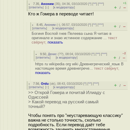
+1
7.35
,
Аноним
(
35
), 04:36, 03/10/2020 [
^
] [
^^
] [
^^^
]
+
–
[
ответить
]
[
↓
] [
к модератору
]
/
Кто ж Гомера в переводе читает!
8.45
,
Аноним
(
-
), 06:57, 03/10/2020 [
^
] [
^^
] [
^^^
]
+
–
/
[
ответить
]
[
к модератору
]
Богиня Воспой гнев Пелеева сына Я читаю в
оригинале и знаю истинное содержание ...
текст
свёрнут,
показать
–2
9.50
,
Денис
(
??
), 08:04, 03/10/2020 [
^
] [
^^
] [
^^^
]
+
–
[
ответить
]
[
к модератору
]
/
https ru wikipedia org wiki Древнегреческий_язык В
настоящее время древнегрече...
текст свёрнут,
показать
7.56
,
Ordu
(
ok
), 08:43, 03/10/2020 [
^
] [
^^
] [
^^^
]
+
–
/
[
ответить
]
[
↑
] [
к модератору
]
>> Открой Гомера и почитай Илиаду с
Одиссеей
> Какой перевод на русский самый
точный?
Чтобы понять про "неустаревающую классику"
важна не столько точность, сколько
подробность. Если перевод даёт тебе
возможность заценить многостраничные