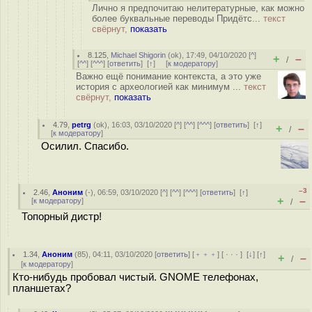
Лично я предпочитаю нелитературные, как можно
более буквальные переводы Придётс...
текст
свёрнут,
показать
8.125
,
Michael Shigorin
(
ok
), 17:49, 04/10/2020 [
^
]
+
–
/
[
^^
] [
^^^
] [
ответить
]
[
↑
] [
к модератору
]
Важно ещё понимание контекста, а это уже
история с археологией как минимум ...
текст
свёрнут,
показать
4.79
,
petrg
(
ok
), 16:03, 03/10/2020 [
^
] [
^^
] [
^^^
] [
ответить
]
[
↑
]
+
–
/
[
к модератору
]
Осилил. Спасибо.
–3
2.46
,
Аноним
(
-
), 06:59, 03/10/2020 [
^
] [
^^
] [
^^^
] [
ответить
]
[
↑
]
+
–
[
к модератору
]
/
Топорный дистр!
1.34
,
Аноним
(
85
), 04:11, 03/10/2020 [
ответить
] [
﹢﹢﹢
] [
· · ·
]
[
↓
] [
↑
]
+
–
/
[
к модератору
]
Кто-нибудь пробовал чистый. GNOME телефонах,
планшетах?