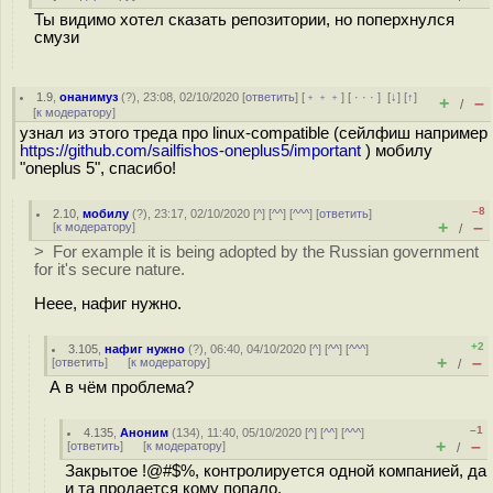
Ты видимо хотел сказать репозитории, но поперхнулся
смузи
1.9
,
онанимуз
(
?
), 23:08, 02/10/2020 [
ответить
] [
﹢﹢﹢
] [
· · ·
]
[
↓
] [
↑
]
+
–
/
[
к модератору
]
узнал из этого треда про linux-compatible (сейлфиш например
https://github.com/sailfishos-oneplus5/important
) мобилу
"oneplus 5", спасибо!
–8
2.10
,
мобилу
(
?
), 23:17, 02/10/2020 [
^
] [
^^
] [
^^^
] [
ответить
]
+
–
[
к модератору
]
/
> For example it is being adopted by the Russian government
for it's secure nature.
Неее, нафиг нужно.
+2
3.105
,
нафиг нужно
(
?
), 06:40, 04/10/2020 [
^
] [
^^
] [
^^^
]
+
–
[
ответить
]
[
к модератору
]
/
А в чём проблема?
–1
4.135
,
Аноним
(
134
), 11:40, 05/10/2020 [
^
] [
^^
] [
^^^
]
+
–
[
ответить
]
[
к модератору
]
/
Закрытое !@#$%, контролируется одной компанией, да
и та продается кому попало.