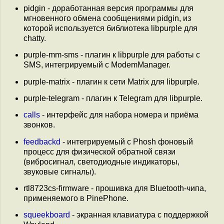
pidgin - доработанная версия программы для
мгновенного обмена сообщениями pidgin, из
которой используется библиотека libpurple для
chatty.
purple-mm-sms - плагин к libpurple для работы с
SMS, интегрируемый с ModemManager.
purple-matrix - плагин к сети Matrix для libpurple.
purple-telegram - плагин к Telegram для libpurple.
calls
- интерфейс для набора номера и приёма
звонков.
feedbackd
- интегрируемый с Phosh фоновый
процесс для физической обратной связи
(вибросигнал, светодиодные индикаторы,
звуковые сигналы).
rtl8723cs-firmware - прошивка для Bluetooth-чипа,
применяемого в PinePhone.
squeekboard
- экранная клавиатура с поддержкой