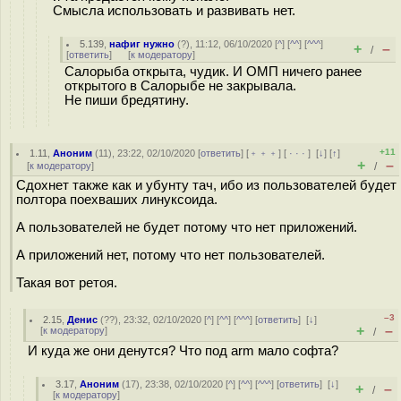
Смысла использовать и развивать нет.
5.139
,
нафиг нужно
(
?
), 11:12, 06/10/2020 [
^
] [
^^
] [
^^^
]
+
–
/
[
ответить
]
[
к модератору
]
Салорыба открыта, чудик. И ОМП ничего ранее
открытого в Салорыбе не закрывала.
Не пиши бредятину.
+11
1.11
,
Аноним
(
11
), 23:22, 02/10/2020 [
ответить
] [
﹢﹢﹢
] [
· · ·
]
[
↓
] [
↑
]
+
–
[
к модератору
]
/
Сдохнет также как и убунту тач, ибо из пользователей будет
полтора поехваших линуксоида.
А пользователей не будет потому что нет приложений.
А приложений нет, потому что нет пользователей.
Такая вот ретоя.
–3
2.15
,
Денис
(
??
), 23:32, 02/10/2020 [
^
] [
^^
] [
^^^
] [
ответить
]
[
↓
]
+
–
[
к модератору
]
/
И куда же они денутся? Что под arm мало софта?
3.17
,
Аноним
(
17
), 23:38, 02/10/2020 [
^
] [
^^
] [
^^^
] [
ответить
]
[
↓
]
+
–
/
[
к модератору
]