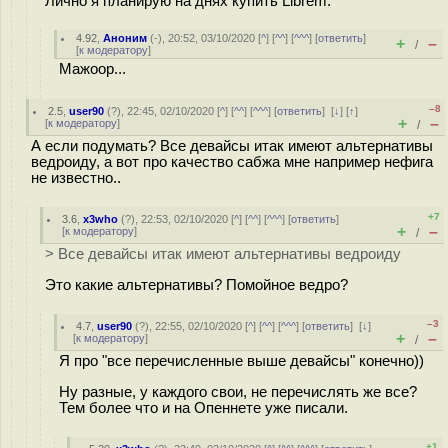
Лично я планирую на днях купить Librem.
4.92
,
Аноним
(
-
), 20:52, 03/10/2020 [
^
] [
^^
] [
^^^
] [
ответить
]
+
–
/
[
к модератору
]
Мажоор...
–8
2.5
,
user90
(
?
), 22:45, 02/10/2020 [
^
] [
^^
] [
^^^
] [
ответить
]
[
↓
] [
↑
]
+
–
[
к модератору
]
/
А если подумать? Все девайсы итак имеют альтернативы
ведроиду, а вот про качество сабжа мне например нефига
не известно..
+7
3.6
,
x3who
(
?
), 22:53, 02/10/2020 [
^
] [
^^
] [
^^^
] [
ответить
]
+
–
[
к модератору
]
/
> Все девайсы итак имеют альтернативы ведроиду
Это какие альтернативы? Помойное ведро?
–3
4.7
,
user90
(
?
), 22:55, 02/10/2020 [
^
] [
^^
] [
^^^
] [
ответить
]
[
↓
]
+
–
[
к модератору
]
/
Я про "все перечисленные выше девайсы" конечно))
Ну разные, у каждого свои, не перечислять же все?
Тем более что и на Опеннете уже писали.
+1