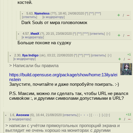
костей.
5.63
,
Nameless
(
??
), 18:40, 24/08/2020 [
^
] [
^^
] [
^^^
]
+
–
/
[
ответить
]
[
к модератору
]
Dark Souls от мира головоломок
4.57
,
ИмяХ
(
?
), 20:15, 23/08/2020 [
^
] [
^^
] [
^^^
] [
ответить
]
[
↑
]
+
–
/
[
к модератору
]
Больше похоже на судоку
+1
2.30
,
Ilya Indigo
(
ok
), 03:22, 22/08/2020 [
^
] [
^^
] [
^^^
] [
ответить
]
[
↑
]
+
–
[
к модератору
]
/
> Написали бы правила
https://build.opensuse.org/package/show/home:13ilya/ei
nstein
Запустите, почитайте и даже попробуйте поиграть. :-)
P.S. Максим, можно ли сделать так, чтобы URL не рвался
симвоkом :, и другими символами допустимыми в URL?
+12
1.6
,
Аноним
(
6
), 16:44, 21/08/2020 [
ответить
] [
﹢﹢﹢
] [
· · ·
]
[
↓
] [
↑
]
+
–
[
к модератору
]
/
> написан с учётом прямоугольных пропорций экрана и
выглядит не очень хорошо на мониторах с другими