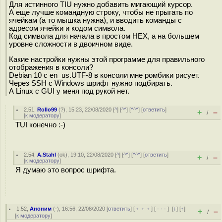
Для истинного TIU нужно добавить мигающий курсор.
А еще лучше командную строку, чтобы не прыгать по
ячейкам (а то мышка нужна), и вводить команды с
адресом ячейки и кодом символа.
Код символа для начала в простом HEX, а на большем
уровне сложности в двоичном виде.
Какие настройки нужны этой программе для правильного
отображения в консоли?
Debian 10 c en_us.UTF-8 в консоли мне ромбики рисует.
Через SSH с Windows шрифт нужно подбирать.
А Linux с GUI у меня под рукой нет.
2.51
,
Rollo99
(
?
), 15:23, 22/08/2020 [
^
] [
^^
] [
^^^
] [
ответить
]
+
–
/
[
к модератору
]
TUI конечно :-)
2.54
,
A.Stahl
(
ok
), 19:10, 22/08/2020 [
^
] [
^^
] [
^^^
] [
ответить
]
+
–
/
[
к модератору
]
Я думаю это вопрос шрифта.
1.52
,
Аноним
(
-
), 16:56, 22/08/2020 [
ответить
] [
﹢﹢﹢
] [
· · ·
]
[
↓
] [
↑
]
+
–
/
[
к модератору
]