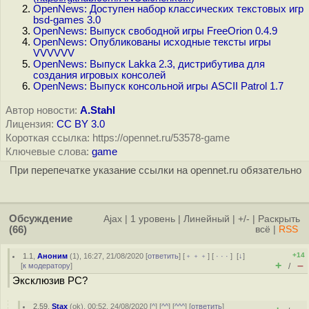
OpenNews: Доступен набор классических текстовых игр
bsd-games 3.0
OpenNews: Выпуск свободной игры FreeOrion 0.4.9
OpenNews: Опубликованы исходные тексты игры
VVVVVV
OpenNews: Выпуск Lakka 2.3, дистрибутива для
создания игровых консолей
OpenNews: Выпуск консольной игры ASCII Patrol 1.7
Автор новости:
A.Stahl
Лицензия:
CC BY 3.0
Короткая ссылка: https://opennet.ru/53578-game
Ключевые слова:
game
При перепечатке указание ссылки на opennet.ru обязательно
Обсуждение
Ajax
|
1 уровень
|
Линейный
|
+/-
|
Раскрыть
(66)
всё
|
RSS
+14
1.1
,
Аноним
(
1
), 16:27, 21/08/2020 [
ответить
] [
﹢﹢﹢
] [
· · ·
]
[
↓
]
+
–
[
к модератору
]
/
Эксклюзив PC?
2.59
,
Stax
(
ok
), 00:52, 24/08/2020 [
^
] [
^^
] [
^^^
] [
ответить
]