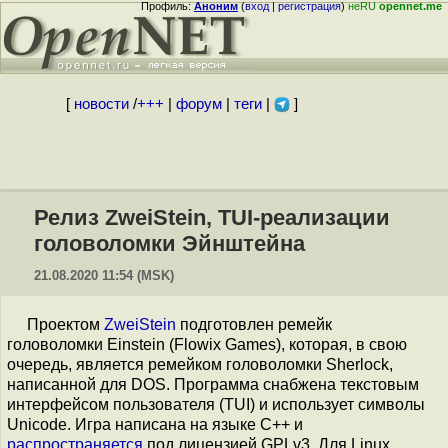
Профиль:
Аноним
(
вход
|
регистрация
)
неRU
opennet.me
[
новости
/
+++
|
форум
|
теги
|
]
Релиз ZweiStein, TUI-реализации
головоломки Эйнштейна
21.08.2020 11:54 (MSK)
Проектом
ZweiStein
подготовлен ремейк
головоломки Einstein (Flowix Games), которая, в свою
очередь, является ремейком головоломки Sherlock,
написанной для DOS. Программа снабжена текстовым
интерфейсом пользователя (TUI) и использует символы
Unicode. Игра написана на языке С++ и
распространяется
под лицензией GPLv3. Для Linux