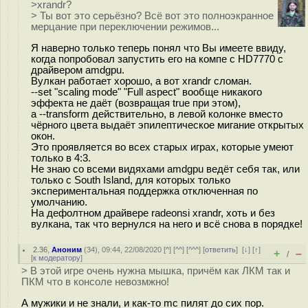
>xrandr?
> Ты вот это серьёзно? Всё вот это полноэкранное
мерцание при переключении режимов...
Я наверно только теперь понял что Вы имеете ввиду,
когда попробовал запустить его на компе с HD7770 с
драйвером amdgpu.
Вулкан работает хорошо, а вот xrandr сломан.
--set "scaling mode" "Full aspect" вообще никакого
эффекта не даёт (возвращая true при этом),
а --transform действительно, в левой колонке вместо
чёрного цвета выдаёт эпилептическое мигание открытых
окон.
Это проявляется во всех старых играх, которые умеют
только в 4:3.
Не знаю со всеми видяхами amdgpu ведёт себя так, или
только с South Island, для которых только
экспериментальная поддержка отключенная по
умолчанию.
На дефолтном драйвере radeonsi xrandr, хоть и без
вулкана, так что вернулся на него и всё снова в порядке!
2.36
,
Аноним
(
34
), 09:44, 22/08/2020 [
^
] [
^^
] [
^^^
] [
ответить
]
[
↓
] [
↑
]
+
–
/
[
к модератору
]
> В этой игре очень нужна мышка, причём как ЛКМ так и
ПКМ что в консоле невозмжно!
А мужики и не знали, и как-то mc пилят до сих пор.