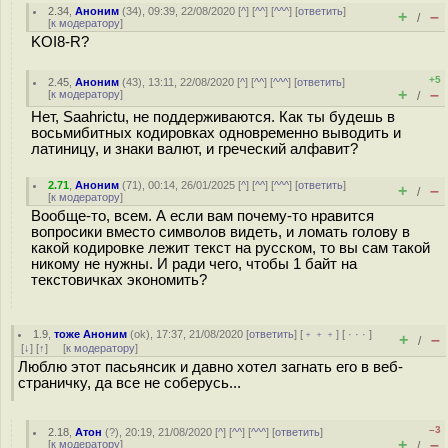
2.34
,
Аноним
(
34
), 09:39, 22/08/2020 [
^
] [
^^
] [
^^^
] [
ответить
]
+
–
/
[
к модератору
]
KOI8-R?
+5
2.45
,
Аноним
(
43
), 13:11, 22/08/2020 [
^
] [
^^
] [
^^^
] [
ответить
]
+
–
[
к модератору
]
/
Нет, Saahrictu, не поддерживаются. Как ты будешь в
восьмибитных кодировках одновременно выводить и
латиницу, и знаки валют, и греческий алфавит?
2.71
,
Аноним
(
71
), 00:14, 26/01/2025 [
^
] [
^^
] [
^^^
] [
ответить
]
+
–
/
[
к модератору
]
Вообще-то, всем. А если вам почему-то нравится
вопросики вместо символов видеть, и ломать голову в
какой кодировке лежит текст на русском, то вы сам такой
никому не нужны. И ради чего, чтобы 1 байт на
текстовичках экономить?
1.9
,
тоже Аноним
(
ok
), 17:37, 21/08/2020 [
ответить
] [
﹢﹢﹢
] [
· · ·
]
+
–
/
[
↓
] [
↑
] [
к модератору
]
Люблю этот пасьянсик и давно хотел загнать его в веб-
страничку, да все не соберусь...
–3
2.18
,
Атон
(
?
), 20:19, 21/08/2020 [
^
] [
^^
] [
^^^
] [
ответить
]
+
–
[
к модератору
]
/