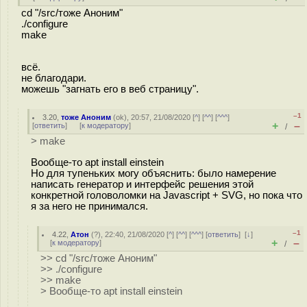
cd "/src/тоже Аноним"
./configure
make
всё.
не благодари.
можешь "загнать его в веб страницу".
–1
3.20
,
тоже Аноним
(
ok
), 20:57, 21/08/2020 [
^
] [
^^
] [
^^^
]
+
–
[
ответить
]
[
к модератору
]
/
> make
Вообще-то apt install einstein
Но для тупеньких могу объяснить: было намерение
написать генератор и интерфейс решения этой
конкретной головоломки на Javascript + SVG, но пока что
я за него не принимался.
–1
4.22
,
Атон
(
?
), 22:40, 21/08/2020 [
^
] [
^^
] [
^^^
] [
ответить
]
[
↓
]
+
–
[
к модератору
]
/
>> cd "/src/тоже Аноним"
>> ./configure
>> make
> Вообще-то apt install einstein