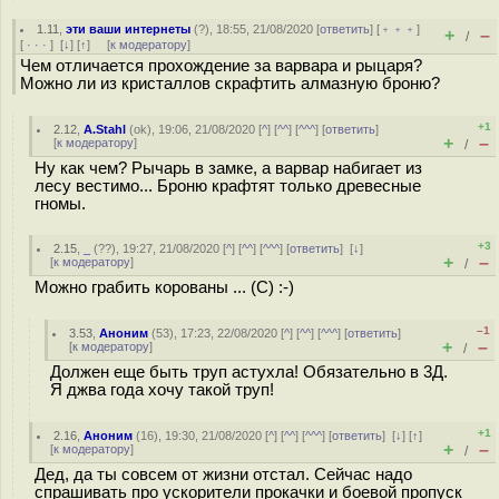
1.11
,
эти ваши интернеты
(
?
), 18:55, 21/08/2020 [
ответить
] [
﹢﹢﹢
]
+
–
/
[
· · ·
]
[
↓
] [
↑
] [
к модератору
]
Чем отличается прохождение за варвара и рыцаря?
Можно ли из кристаллов скрафтить алмазную броню?
+1
2.12
,
A.Stahl
(
ok
), 19:06, 21/08/2020 [
^
] [
^^
] [
^^^
] [
ответить
]
+
–
[
к модератору
]
/
Ну как чем? Рычарь в замке, а варвар набигает из
лесу вестимо... Броню крафтят только древесные
гномы.
+3
2.15
,
_
(
??
), 19:27, 21/08/2020 [
^
] [
^^
] [
^^^
] [
ответить
]
[
↓
]
+
–
[
к модератору
]
/
Можно грабить корованы ... (С) :-)
–1
3.53
,
Аноним
(
53
), 17:23, 22/08/2020 [
^
] [
^^
] [
^^^
] [
ответить
]
+
–
[
к модератору
]
/
Должен еще быть труп астухла! Обязательно в 3Д.
Я джва года хочу такой труп!
+1
2.16
,
Аноним
(
16
), 19:30, 21/08/2020 [
^
] [
^^
] [
^^^
] [
ответить
]
[
↓
] [
↑
]
+
–
[
к модератору
]
/
Дед, да ты совсем от жизни отстал. Сейчас надо
спрашивать про ускорители прокачки и боевой пропуск