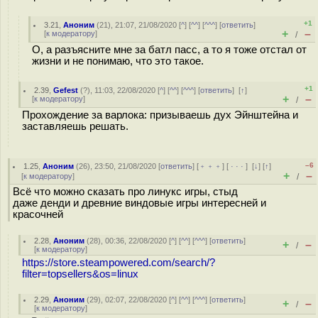
+1
3.21
,
Аноним
(
21
), 21:07, 21/08/2020 [
^
] [
^^
] [
^^^
] [
ответить
]
+
–
[
к модератору
]
/
О, а разъясните мне за батл пасс, а то я тоже отстал от
жизни и не понимаю, что это такое.
+1
2.39
,
Gefest
(
?
), 11:03, 22/08/2020 [
^
] [
^^
] [
^^^
] [
ответить
]
[
↑
]
+
–
[
к модератору
]
/
Прохождение за варлока: призываешь дух Эйнштейна и
заставляешь решать.
–6
1.25
,
Аноним
(
26
), 23:50, 21/08/2020 [
ответить
] [
﹢﹢﹢
] [
· · ·
]
[
↓
] [
↑
]
+
–
[
к модератору
]
/
Всё что можно сказать про линукс игры, стыд
даже денди и древние виндовые игры интересней и
красочней
2.28
,
Аноним
(
28
), 00:36, 22/08/2020 [
^
] [
^^
] [
^^^
] [
ответить
]
+
–
/
[
к модератору
]
https://store.steampowered.com/search/?
filter=topsellers&os=linux
2.29
,
Аноним
(
29
), 02:07, 22/08/2020 [
^
] [
^^
] [
^^^
] [
ответить
]
+
–
/
[
к модератору
]