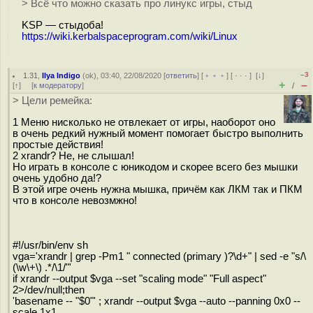
> Всё что можно сказать про линукс игры, стыд
KSP — стыдоба!
https://wiki.kerbalspaceprogram.com/wiki/Linux
–3
1.31
,
Ilya Indigo
(
ok
), 03:40, 22/08/2020 [
ответить
] [
﹢﹢﹢
] [
· · ·
]
[
↓
]
+
–
[
↑
] [
к модератору
]
/
> Цели ремейка:
1 Меню нисколько не отвлекает от игры, наоборот оно
в очень редкий нужный момент помогает быстро выполнить
простые действия!
2 xrandr? Не, не слышал!
Но играть в консоле с юникодом и скорее всего без мышки
очень удобно да!?
В этой игре очень нужна мышка, причём как ЛКМ так и ПКМ
что в консоле невозмжно!
#!/usr/bin/env sh
vga='xrandr | grep -Pm1 " connected (primary )?\d+" | sed -e "s/\
(\w\+\) .*/\1/"'
if xrandr --output $vga --set "scaling mode" "Full aspect"
2>/dev/null;then
'basename -- "$0"' ; xrandr --output $vga --auto --panning 0x0 --
scale 1x1