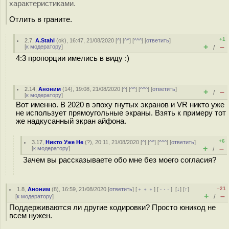
характеристиками.
Отлить в граните.
+1
2.7
,
A.Stahl
(
ok
), 16:47, 21/08/2020 [
^
] [
^^
] [
^^^
] [
ответить
]
+
–
[
к модератору
]
/
4:3 пропорции имелись в виду :)
2.14
,
Аноним
(
14
), 19:08, 21/08/2020 [
^
] [
^^
] [
^^^
] [
ответить
]
+
–
/
[
к модератору
]
Вот именно. В 2020 в эпоху гнутых экранов и VR никто уже
не использует прямоугольные экраны. Взять к примеру тот
же надкусанный экран айфона.
+6
3.17
,
Никто Уже Не
(
?
), 20:11, 21/08/2020 [
^
] [
^^
] [
^^^
] [
ответить
]
+
–
[
к модератору
]
/
Зачем вы рассказываете обо мне без моего согласия?
–21
1.8
,
Аноним
(
8
), 16:59, 21/08/2020 [
ответить
] [
﹢﹢﹢
] [
· · ·
]
[
↓
] [
↑
]
+
–
[
к модератору
]
/
Поддерживаются ли другие кодировки? Просто юникод не
всем нужен.