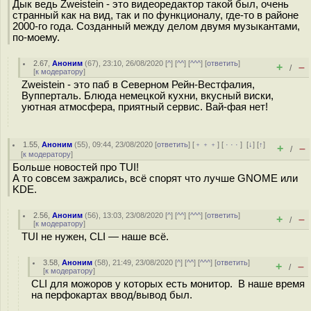
Дык ведь Zweistein - это видеоредактор такой был, очень
странный как на вид, так и по функционалу, где-то в районе
2000-го года. Созданный между делом двумя музыкантами,
по-моему.
2.67
,
Аноним
(
67
), 23:10, 26/08/2020 [
^
] [
^^
] [
^^^
] [
ответить
]
+
–
/
[
к модератору
]
Zweistein - это паб в Северном Рейн-Вестфалия,
Вупперталь. Блюда немецкой кухни, вкусный виски,
уютная атмосфера, приятный сервис. Вай-фая нет!
1.55
,
Аноним
(
55
), 09:44, 23/08/2020 [
ответить
] [
﹢﹢﹢
] [
· · ·
]
[
↓
] [
↑
]
+
–
/
[
к модератору
]
Больше новостей про TUI!
А то совсем зажрались, всё спорят что лучше GNOME или
KDE.
2.56
,
Аноним
(
56
), 13:03, 23/08/2020 [
^
] [
^^
] [
^^^
] [
ответить
]
+
–
/
[
к модератору
]
TUI не нужен, CLI — наше всё.
3.58
,
Аноним
(
58
), 21:49, 23/08/2020 [
^
] [
^^
] [
^^^
] [
ответить
]
+
–
/
[
к модератору
]
CLI для можоров у которых есть монитор. В наше время
на перфокартах ввод/вывод был.