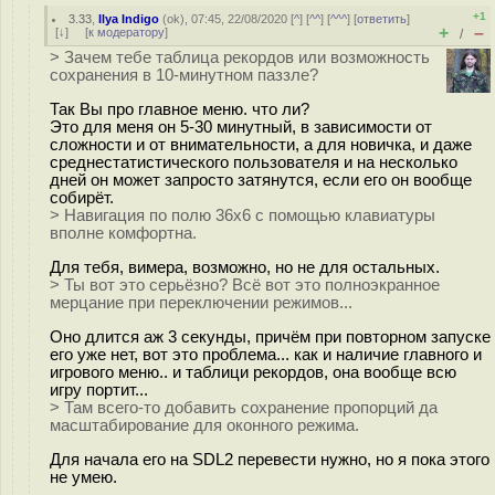
+1
3.33
,
Ilya Indigo
(
ok
), 07:45, 22/08/2020 [
^
] [
^^
] [
^^^
] [
ответить
]
+
–
[
↓
] [
к модератору
]
/
> Зачем тебе таблица рекордов или возможность
сохранения в 10-минутном паззле?
Так Вы про главное меню. что ли?
Это для меня он 5-30 минутный, в зависимости от
сложности и от внимательности, а для новичка, и даже
среднестатистического пользователя и на несколько
дней он может запросто затянутся, если его он вообще
собирёт.
> Навигация по полю 36х6 с помощью клавиатуры
вполне комфортна.
Для тебя, вимера, возможно, но не для остальных.
> Ты вот это серьёзно? Всё вот это полноэкранное
мерцание при переключении режимов...
Оно длится аж 3 секунды, причём при повторном запуске
его уже нет, вот это проблема... как и наличие главного и
игрового меню.. и таблици рекордов, она вообще всю
игру портит...
> Там всего-то добавить сохранение пропорций да
масштабирование для оконного режима.
Для начала его на SDL2 перевести нужно, но я пока этого
не умею.