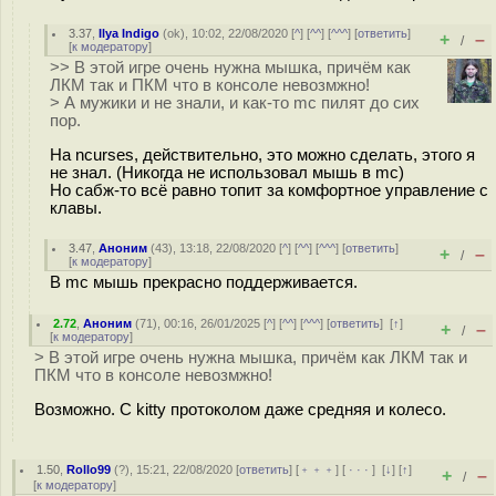
3.37
,
Ilya Indigo
(
ok
), 10:02, 22/08/2020 [
^
] [
^^
] [
^^^
] [
ответить
]
+
–
/
[
к модератору
]
>> В этой игре очень нужна мышка, причём как
ЛКМ так и ПКМ что в консоле невозмжно!
> А мужики и не знали, и как-то mc пилят до сих
пор.
На ncurses, действительно, это можно сделать, этого я
не знал. (Никогда не использовал мышь в mc)
Но сабж-то всё равно топит за комфортное управление с
клавы.
3.47
,
Аноним
(
43
), 13:18, 22/08/2020 [
^
] [
^^
] [
^^^
] [
ответить
]
+
–
/
[
к модератору
]
В mc мышь прекрасно поддерживается.
2.72
,
Аноним
(
71
), 00:16, 26/01/2025 [
^
] [
^^
] [
^^^
] [
ответить
]
[
↑
]
+
–
/
[
к модератору
]
> В этой игре очень нужна мышка, причём как ЛКМ так и
ПКМ что в консоле невозмжно!
Возможно. С kitty протоколом даже средняя и колесо.
1.50
,
Rollo99
(
?
), 15:21, 22/08/2020 [
ответить
] [
﹢﹢﹢
] [
· · ·
]
[
↓
] [
↑
]
+
–
/
[
к модератору
]