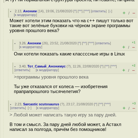
2.13
,
Аноним
(
14
), 19:06, 21/08/2020 [
^
] [
^^
] [
^^^
] [
ответить
]
[
↓
]
+
–
/
[
к модератору
]
Может хотели этим показать что на с++ пишут только вот
такие вот зелёные буковки на чёрном экране программы
уровня прошлого века?
+1
3.26
,
Аноним
(
26
), 23:52, 21/08/2020 [
^
] [
^^
] [
^^^
] [
ответить
]
+
–
[
к модератору
]
/
Они хотели показать какие классссные игры в Linux
+2
3.40
,
Тот_Самый_Анонимус
(
?
), 11:26, 22/08/2020 [
^
] [
^^
] [
^^^
]
+
–
[
ответить
]
[
к модератору
]
/
>программы уровня прошлого века
Ты уже отказался от колеса — изобретения
прапрапрошлого тысячелетия?
+3
2.23
,
Sarcastic scutosaurus
(
?
), 23:17, 21/08/2020 [
^
] [
^^
] [
^^^
]
+
–
[
ответить
]
[
↑
] [
к модератору
]
/
> Любой может написать такую игру за пару дней.
В том и смысл. За пару дней любой может, а Астахл
написал за полгода, причём без помощников!