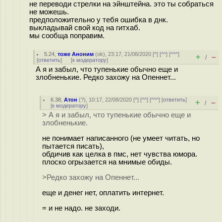
не переводи стрелки на эйнштейна. это ты собраться
не можешь.
предположительно у тебя ошибка в днк.
выкладывай свой код на гитхаб.
мы сообща поправим.
5.24
,
тоже Аноним
(
ok
), 23:17, 21/08/2020 [
^
] [
^^
] [
^^^
]
+
–
/
[
ответить
]
[
к модератору
]
А я и забыл, что тупенькие обычно еще и
злобненькие. Редко захожу на Опеннет...
6.38
,
Атон
(
?
), 10:17, 22/08/2020 [
^
] [
^^
] [
^^^
] [
ответить
]
+
–
/
[
к модератору
]
> А я и забыл, что тупенькие обычно еще и
злобненькие.
не понимает написанного (не умеет читать, но
пытается писать),
обдичив как целка в пмс, нет чувства юмора.
плоско огрызается на мнимые обиды.
>Редко захожу на Опеннет...
еще и денег нет, оплатить интернет.
= и не надо. не заходи.