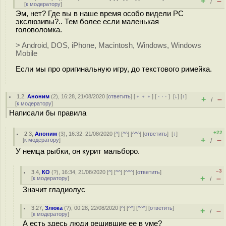
+
–
/
[
к модератору
]
Эм, нет? Где вы в наше время особо видели PC
экслюзивы?.. Тем более если маленькая
головоломка.
> Android, DOS, iPhone, Macintosh, Windows, Windows
Mobile
Если мы про оригинальную игру, до текстового римейка.
1.2
,
Аноним
(
2
), 16:28, 21/08/2020 [
ответить
] [
﹢﹢﹢
] [
· · ·
]
[
↓
] [
↑
]
+
–
/
[
к модератору
]
Написали бы правила
+22
2.3
,
Аноним
(
3
), 16:32, 21/08/2020 [
^
] [
^^
] [
^^^
] [
ответить
]
[
↓
]
+
–
[
к модератору
]
/
У немца рыбки, он курит мальборо.
–3
3.4
,
КО
(
?
), 16:34, 21/08/2020 [
^
] [
^^
] [
^^^
] [
ответить
]
+
–
[
к модератору
]
/
Значит гладиолус
3.27
,
Злюка
(
?
), 00:28, 22/08/2020 [
^
] [
^^
] [
^^^
] [
ответить
]
+
–
/
[
к модератору
]
А есть здесь люди решившие ее в уме?