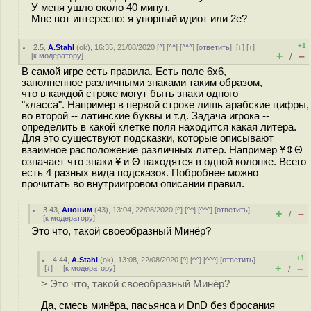
У меня ушло около 40 минут.
Мне вот интересно: я упорный идиот или 2е?
+1
2.5
,
A.Stahl
(
ok
), 16:35, 21/08/2020 [
^
] [
^^
] [
^^^
] [
ответить
]
[
↓
] [
↑
]
+
–
[
к модератору
]
/
В самой игре есть правила. Есть поле 6х6,
заполненное различными знаками таким образом,
что в каждой строке могут быть знаки одного
"класса". Например в первой строке лишь арабские цифры,
во второй -- латинские буквы и т.д. Задача игрока --
определить в какой клетке поля находится какая литера.
Для это существуют подсказки, которые описывают
взаимное расположение различных литер. Например ¥⇕Θ
означает что знаки ¥ и Θ находятся в одной колонке. Всего
есть 4 разных вида подсказок. Побробнее можно
прочитать во внутриигровом описании правил.
3.43
,
Аноним
(
43
), 13:04, 22/08/2020 [
^
] [
^^
] [
^^^
] [
ответить
]
+
–
/
[
к модератору
]
Это что, такой своеобразный Минёр?
+1
4.44
,
A.Stahl
(
ok
), 13:08, 22/08/2020 [
^
] [
^^
] [
^^^
] [
ответить
]
+
–
[
↓
] [
к модератору
]
/
> Это что, такой своеобразный Минёр?
Да, смесь минёра, пасьянса и DnD без бросания