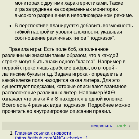
мониторах с другими характеристиками. Также
игра затруднена на современных мониторах
высокого разрешения в неполноэкранном режиме.
В перспективе планируется добавить возможность
гибкой настройки уровня сложности, указывая
соотношение различных типов "подсказок".
Правила игры: Есть поле 6х6, заполненное
различными знаками таким образом, что в каждой
строке могут быть знаки одного "класса". Например в
первой строке лишь арабские цифры, во второй -
латинские буквы и т.д. Задача игрока - определить в
какой клетке поля находится какая литера. Для это
существуют подсказки, которые описывают взаимное
расположение различных литер. Например ¥⇕Θ
означает что знаки ¥ и Θ находятся в одной колонке.
Всего есть 4 разных вида подсказок. Подробнее можно
прочитать во внутриигровом описании правил.
+
–
исправить
/
+20
Главная ссылка к новости
(
https://github.com/ANGulchenko...
)