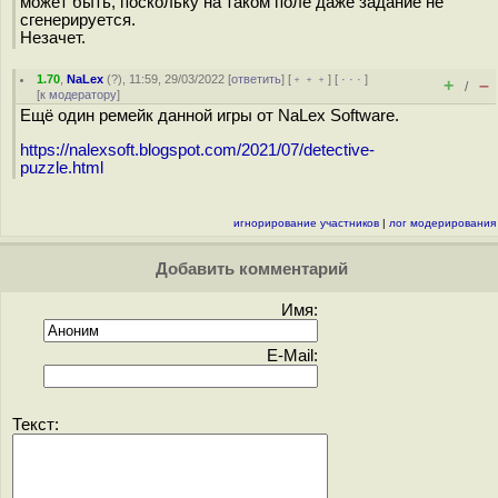
может быть, поскольку на таком поле даже задание не
сгенерируется.
Незачет.
1.70
,
NaLex
(
?
), 11:59, 29/03/2022 [
ответить
] [
﹢﹢﹢
] [
· · ·
]
+
–
/
[
к модератору
]
Ещё один ремейк данной игры от NaLex Software.
https://nalexsoft.blogspot.com/2021/07/detective-
puzzle.html
игнорирование участников
|
лог модерирования
Добавить комментарий
Имя:
E-Mail:
Текст: