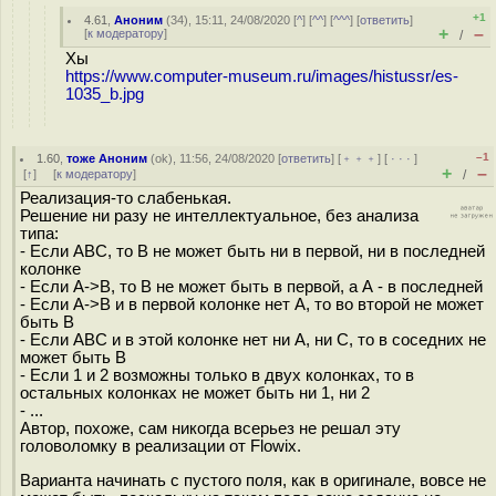
+1
4.61
,
Аноним
(
34
), 15:11, 24/08/2020 [
^
] [
^^
] [
^^^
] [
ответить
]
+
–
[
к модератору
]
/
Хы
https://www.computer-museum.ru/images/histussr/es-
1035_b.jpg
–1
1.60
,
тоже Аноним
(
ok
), 11:56, 24/08/2020 [
ответить
] [
﹢﹢﹢
] [
· · ·
]
+
–
[
↑
] [
к модератору
]
/
Реализация-то слабенькая.
Решение ни разу не интеллектуальное, без анализа
типа:
- Если АВС, то В не может быть ни в первой, ни в последней
колонке
- Если А->В, то В не может быть в первой, а А - в последней
- Если А->В и в первой колонке нет А, то во второй не может
быть В
- Если АВС и в этой колонке нет ни А, ни С, то в соседних не
может быть В
- Если 1 и 2 возможны только в двух колонках, то в
остальных колонках не может быть ни 1, ни 2
- ...
Автор, похоже, сам никогда всерьез не решал эту
головоломку в реализации от Flowix.
Варианта начинать с пустого поля, как в оригинале, вовсе не