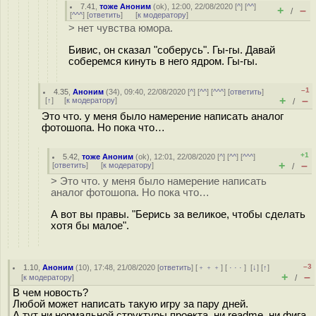
7.41
,
тоже Аноним
(
ok
), 12:00, 22/08/2020 [
^
] [
^^
]
+
–
/
[
^^^
] [
ответить
]
[
к модератору
]
> нет чувства юмора.
Бивис, он сказал "соберусь". Гы-гы. Давай
соберемся кинуть в него ядром. Гы-гы.
–1
4.35
,
Аноним
(
34
), 09:40, 22/08/2020 [
^
] [
^^
] [
^^^
] [
ответить
]
+
–
[
↑
] [
к модератору
]
/
Это что. у меня было намерение написать аналог
фотошопа. Но пока что…
+1
5.42
,
тоже Аноним
(
ok
), 12:01, 22/08/2020 [
^
] [
^^
] [
^^^
]
+
–
[
ответить
]
[
к модератору
]
/
> Это что. у меня было намерение написать
аналог фотошопа. Но пока что…
А вот вы правы. "Берись за великое, чтобы сделать
хотя бы малое".
–3
1.10
,
Аноним
(
10
), 17:48, 21/08/2020 [
ответить
] [
﹢﹢﹢
] [
· · ·
]
[
↓
] [
↑
]
+
–
[
к модератору
]
/
В чем новость?
Любой может написать такую игру за пару дней.
А тут ни нормальной структуры проекта, ни readme, ни фига.