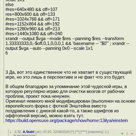
else
#res=640x480 && off=107
res=800x600 && off=133
#res=1024x768 && off=171
#res=1152x864 && off=192
#res=1280x960 && off=213
#res=1440x1080 && off=240
xrandr --output $vga --mode $res --panning $res --transform
1.33333333,0,-$off,0,1,0,0,0,1 && 'basename -- "$0"' ; xrandr --
output $vga --auto --panning 0x0 --scale 1x1
fi
3 Да, вот это единственное что не хватает в существующей
игре, но это лишь в перспективе и не факт что это будет.
В общем благодарю за упоминание этой чудесной игры, в
которую регулярно играю для очистки мозгов от рабочих
проблем, проект пока ненужен.
Оригинал немного мной модифицирован (выполнен на основе
европейского форка с фоткой Энштейна вместо
поздравления с днюхой какой-то, а также шрифтов из
оффтопной версии), можно взять тут.
https://build.opensuse.org/package/show/home:13ilya/einstein
2.32
,
A.Stahl
(
ok
), 07:25, 22/08/2020 [
^
] [
^^
] [
^^^
] [
ответить
]
[
↓
]
+
–
/
[
к модератору
]