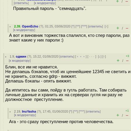
+
–
/
[
ответить
]
[
к модератору
]
Правильный пароль - "семнадцать".
2.39
,
OpenEcho
(
?
), 01:25, 03/06/2020 [
^
] [
^^
] [
^^^
] [
ответить
]
[
↑
]
+
–
/
[
к модератору
]
А вот и виновник торжества спалился, кто спер пароли, раз
знает какие у них пароли :)
+3
1.9
,
одмин
(
?
), 15:22, 01/06/2020 [
ответить
] [
﹢﹢﹢
] [
· · ·
]
[
↓
] [
↑
]
+
–
[
к модератору
]
/
Блин, все им не нравится.
Не делаешь бэкапов, чтоб их ценнейшиее 12345 не светить и
не хранить, согласно gdrp - вижжят.
Делаешь бэкапы - опять вижжят.
Да иппитесь вы сами, пойду в гугль работать. Там собирать
личные данные и хранить их на серверах гугля ни разу не
должностное преступление.
+1
2.19
,
InuYasha
(
?
), 17:45, 01/06/2020 [
^
] [
^^
] [
^^^
] [
ответить
]
+
–
[
к модератору
]
/
Ага - это сразу преступление против человечества.