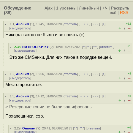
Обсуждение
Ajax
|
1 уровень
|
Линейный
|
+/-
|
Раскрыть
(38)
всё
|
RSS
+12
1.1
,
Аноним
(
1
), 13:45, 01/06/2020 [
ответить
] [
﹢﹢﹢
] [
· · ·
]
[
↓
]
+
–
[
к модератору
]
/
Никогда такого не было и вот опять (с)
+1
2.38
,
ЕМ ПРОСРОЧКУ
(
?
), 18:01, 02/06/2020 [
^
] [
^^
] [
^^^
] [
ответить
]
+
–
[
к модератору
]
/
Это же CMSники. Для них такое в порядке вещей.
+8
1.2
,
Аноним
(
2
), 13:56, 01/06/2020 [
ответить
] [
﹢﹢﹢
] [
· · ·
]
[
↑
]
+
–
[
к модератору
]
/
Место проклятое.
+8
1.3
,
Аноним
(
3
), 14:12, 01/06/2020 [
ответить
] [
﹢﹢﹢
] [
· · ·
]
[
↓
]
+
–
[
к модератору
]
/
> Резервные копии не были зашифрованы
Похапешники, сэр.
+4
2.29
,
Онаним
(
?
), 20:41, 01/06/2020 [
^
] [
^^
] [
^^^
] [
ответить
]
+
–
[
к модератору
]
/