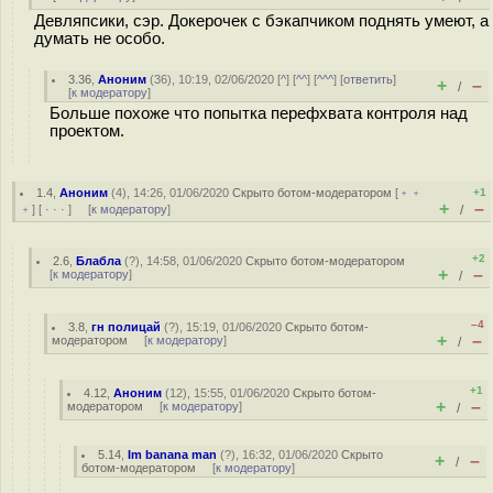
Девляпсики, сэр. Докерочек с бэкапчиком поднять умеют, а
думать не особо.
3.36
,
Аноним
(
36
), 10:19, 02/06/2020 [
^
] [
^^
] [
^^^
] [
ответить
]
+
–
/
[
к модератору
]
Больше похоже что попытка перефхвата контроля над
проектом.
1.4
,
Аноним
(
4
), 14:26, 01/06/2020
Скрыто ботом-модератором
[
﹢﹢
+1
+
–
﹢
] [
· · ·
] [
к модератору
]
/
+2
2.6
,
Блабла
(
?
), 14:58, 01/06/2020
Скрыто ботом-модератором
+
–
[
к модератору
]
/
–4
3.8
,
гн полицай
(
?
), 15:19, 01/06/2020
Скрыто ботом-
+
–
модератором
[
к модератору
]
/
+1
4.12
,
Аноним
(
12
), 15:55, 01/06/2020
Скрыто ботом-
+
–
модератором
[
к модератору
]
/
5.14
,
Im banana man
(
?
), 16:32, 01/06/2020
Скрыто
+
–
/
ботом-модератором
[
к модератору
]