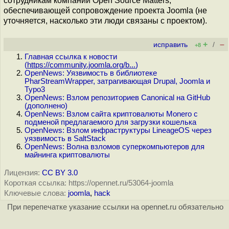
сотрудникам компании Open Source Matters,
обеспечивающей сопровождение проекта Joomla (не
уточняется, насколько эти люди связаны с проектом).
+
–
исправить
/
+8
Главная ссылка к новости
(
https://community.joomla.org/b...
)
OpenNews: Уязвимость в библиотеке
PharStreamWrapper, затрагивающая Drupal, Joomla и
Typo3
OpenNews: Взлом репозиториев Canonical на GitHub
(дополнено)
OpenNews: Взлом сайта криптовалюты Мonero с
подменой предлагаемого для загрузки кошелька
OpenNews: Взлом инфраструктуры LineageOS через
уязвимость в SaltStack
OpenNews: Волна взломов суперкомпьютеров для
майнинга криптовалюты
Лицензия:
CC BY 3.0
Короткая ссылка: https://opennet.ru/53064-joomla
Ключевые слова:
joomla
,
hack
При перепечатке указание ссылки на opennet.ru обязательно