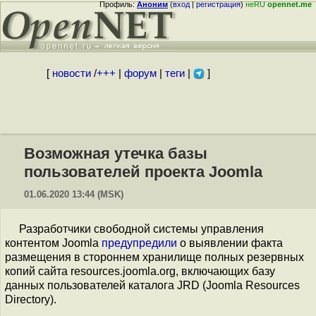
Профиль:
Аноним
(
вход
|
регистрация
)
неRU
opennet.me
[
новости
/
+++
|
форум
|
теги
|
]
Возможная утечка базы
пользователей проекта Joomla
01.06.2020 13:44 (MSK)
Разработчики свободной системы управления
контентом Joomla
предупредили
о выявлении факта
размещения в стороннем хранилище полных резервных
копий сайта resources.joomla.org, включающих базу
данных пользователей каталога JRD (Joomla Resources
Directory).