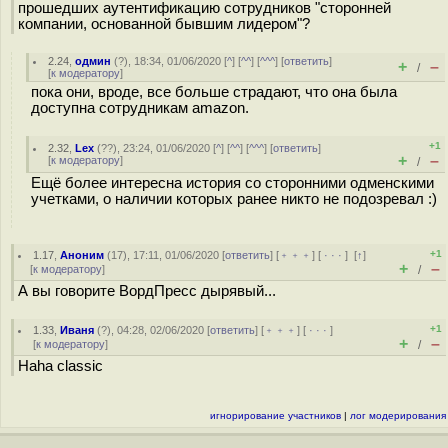
прошедших аутентификацию сотрудников "сторонней
компании, основанной бывшим лидером"?
2.24
,
одмин
(
?
), 18:34, 01/06/2020 [
^
] [
^^
] [
^^^
] [
ответить
]
+
–
/
[
к модератору
]
пока они, вроде, все больше страдают, что она была
доступна сотрудникам amazon.
+1
2.32
,
Lex
(
??
), 23:24, 01/06/2020 [
^
] [
^^
] [
^^^
] [
ответить
]
+
–
[
к модератору
]
/
Ещё более интересна история со сторонними одменскими
учетками, о наличии которых ранее никто не подозревал :)
+1
1.17
,
Аноним
(
17
), 17:11, 01/06/2020 [
ответить
] [
﹢﹢﹢
] [
· · ·
]
[
↑
]
+
–
[
к модератору
]
/
А вы говорите ВордПресс дырявый...
+1
1.33
,
Иваня
(
?
), 04:28, 02/06/2020 [
ответить
] [
﹢﹢﹢
] [
· · ·
]
+
–
[
к модератору
]
/
Haha classic
игнорирование участников
|
лог модерирования