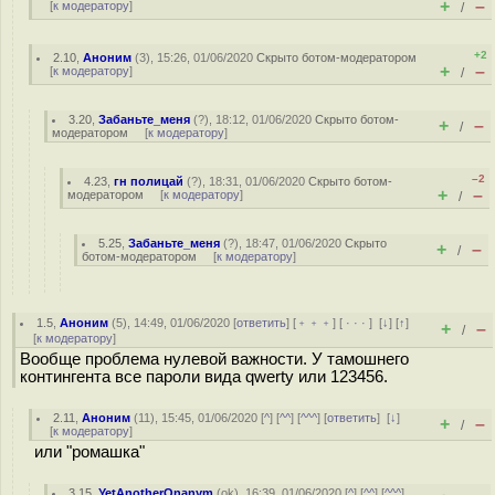
+
–
[
к модератору
]
/
+2
2.10
,
Аноним
(
3
), 15:26, 01/06/2020
Скрыто ботом-модератором
+
–
[
к модератору
]
/
3.20
,
Забаньте_меня
(
?
), 18:12, 01/06/2020
Скрыто ботом-
+
–
/
модератором
[
к модератору
]
–2
4.23
,
гн полицай
(
?
), 18:31, 01/06/2020
Скрыто ботом-
+
–
модератором
[
к модератору
]
/
5.25
,
Забаньте_меня
(
?
), 18:47, 01/06/2020
Скрыто
+
–
/
ботом-модератором
[
к модератору
]
1.5
,
Аноним
(
5
), 14:49, 01/06/2020 [
ответить
] [
﹢﹢﹢
] [
· · ·
]
[
↓
] [
↑
]
+
–
/
[
к модератору
]
Вообще проблема нулевой важности. У тамошнего
контингента все пароли вида qwerty или 123456.
2.11
,
Аноним
(
11
), 15:45, 01/06/2020 [
^
] [
^^
] [
^^^
] [
ответить
]
[
↓
]
+
–
/
[
к модератору
]
или "ромашка"
3.15
,
YetAnotherOnanym
(
ok
), 16:39, 01/06/2020 [
^
] [
^^
] [
^^^
]