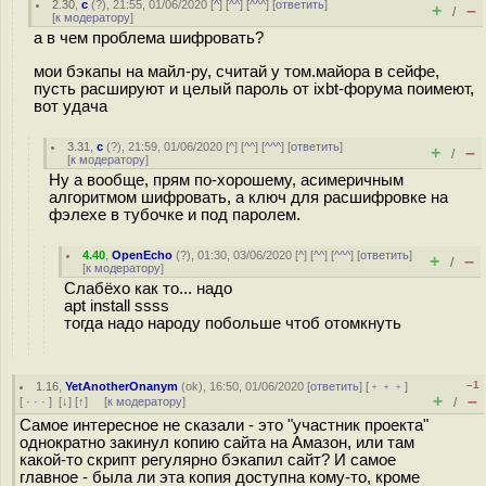
2.30
,
с
(
?
), 21:55, 01/06/2020 [
^
] [
^^
] [
^^^
] [
ответить
]
+
–
/
[
к модератору
]
а в чем проблема шифровать?
мои бэкапы на майл-ру, считай у том.майора в сейфе,
пусть расшируют и целый пароль от ixbt-форума поимеют,
вот удача
3.31
,
с
(
?
), 21:59, 01/06/2020 [
^
] [
^^
] [
^^^
] [
ответить
]
+
–
/
[
к модератору
]
Ну а вообще, прям по-хорошему, асимеричным
алгоритмом шифровать, а ключ для расшифровке на
фэлехе в тубочке и под паролем.
4.40
,
OpenEcho
(
?
), 01:30, 03/06/2020 [
^
] [
^^
] [
^^^
] [
ответить
]
+
–
/
[
к модератору
]
Слабёхо как то... надо
apt install ssss
тогда надо народу побольше чтоб отомкнуть
–1
1.16
,
YetAnotherOnanym
(
ok
), 16:50, 01/06/2020 [
ответить
] [
﹢﹢﹢
]
+
–
[
· · ·
]
[
↓
] [
↑
] [
к модератору
]
/
Самое интересное не сказали - это "участник проекта"
однократно закинул копию сайта на Амазон, или там
какой-то скрипт регулярно бэкапил сайт? И самое
главное - была ли эта копия доступна кому-то, кроме