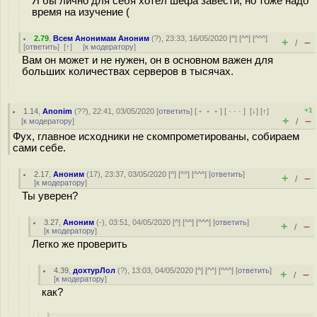
Я бы лично для себя хотел шефа завести, но тоже надо
время на изучение (
2.79
,
Всем Анонимам Аноним
(
?
), 23:33, 16/05/2020 [
^
] [
^^
] [
^^^
]
+
–
/
[
ответить
]
[
↑
] [
к модератору
]
Вам он может и не нужен, он в основном важен для
больших количествах серверов в тысячах.
+1
1.14
,
Anonim
(
??
), 22:41, 03/05/2020 [
ответить
] [
﹢﹢﹢
] [
· · ·
]
[
↓
] [
↑
]
+
–
[
к модератору
]
/
Фух, главное исходники не скомпрометированы, собираем
сами себе.
2.17
,
Аноним
(
17
), 23:37, 03/05/2020 [
^
] [
^^
] [
^^^
] [
ответить
]
+
–
/
[
к модератору
]
Ты уверен?
3.27
,
Аноним
(
-
), 03:51, 04/05/2020 [
^
] [
^^
] [
^^^
] [
ответить
]
+
–
/
[
к модератору
]
Легко же проверить
4.39
,
дохтурЛол
(
?
), 13:03, 04/05/2020 [
^
] [
^^
] [
^^^
] [
ответить
]
+
–
/
[
к модератору
]
как?