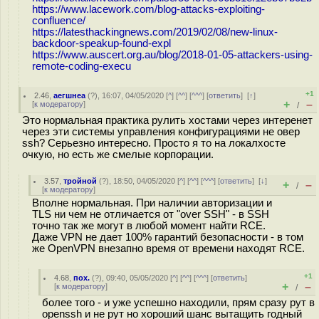
https://www.lacework.com/blog-attacks-exploiting-
confluence/
https://latesthackingnews.com/2019/02/08/new-linux-
backdoor-speakup-found-expl
https://www.auscert.org.au/blog/2018-01-05-attackers-using-
remote-coding-execu
+1
2.46
,
аегшнеа
(
?
), 16:07, 04/05/2020 [
^
] [
^^
] [
^^^
] [
ответить
]
[
↑
]
+
–
[
к модератору
]
/
Это нормальная практика рулить хостами через интеренет
через эти системы управления конфигурациями не овер
ssh? Серьезно интересно. Просто я то на локалхосте
очкую, но есть же смелые корпорации.
3.57
,
тройной
(
?
), 18:50, 04/05/2020 [
^
] [
^^
] [
^^^
] [
ответить
]
[
↓
]
+
–
/
[
к модератору
]
Вполне нормальная. При наличии авторизации и
TLS ни чем не отличается от "over SSH" - в SSH
точно так же могут в любой момент найти RCE.
Даже VPN не дает 100% гарантий безопасности - в том
же OpenVPN внезапно время от времени находят RCE.
+1
4.68
,
пох.
(
?
), 09:40, 05/05/2020 [
^
] [
^^
] [
^^^
] [
ответить
]
+
–
[
к модератору
]
/
более того - и уже успешно находили, прям сразу рут в
openssh и не рут но хороший шанс вытащить годный