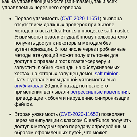
как на управляющем хосте (salt-master), так и всех
управляемых через него серверах.
Первая уязвимость (
CVE-2020-11651
) вызвана
отсутствием должных проверок при вызове
методов класса ClearFuncs в процессе salt-master.
Уязвимость позволяет удалённому пользователю
получить доступ к некоторым методам без
аутентификации. В том числе через проблемные
методы атакующий может получить токен для
доступа с правами root к master-серверу и
запустить любые команды на обслуживаемых
хостах, на которых запущен демон
salt-minion
.
Патч с устранением данной уязвимости был
опубликован
20 дней назад, но после его
применения всплывали
регрессивные
изменения
,
приводящие к сбоям и нарушению синхронизации
файлов.
Вторая уязвимость (
CVE-2020-11652
) позволяет
через манипуляции с классом ClearFuncs получить
доступ к методам через передачу определённым
образом оформленных путей, что может