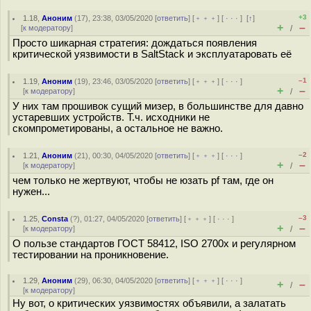
+3
1.18
,
Аноним
(
17
), 23:38, 03/05/2020 [
ответить
] [
﹢﹢﹢
] [
· · ·
]
[
↑
]
+
–
[
к модератору
]
/
Просто шикарная стратегия: дождаться появления
критической уязвимости в SaltStack и эксплуатаровать её
–1
1.19
,
Аноним
(
19
), 23:46, 03/05/2020 [
ответить
] [
﹢﹢﹢
] [
· · ·
]
+
–
[
к модератору
]
/
У них там прошивок сущий мизер, в большинстве для давно
устаревших устройств. Т.ч. исходники не
скомпрометированы, а остальное не важно.
–2
1.21
,
Аноним
(
21
), 00:30, 04/05/2020 [
ответить
] [
﹢﹢﹢
] [
· · ·
]
+
–
[
к модератору
]
/
чем только не жертвуют, чтобы не юзать pf там, где он
нужен...
–3
1.25
,
Consta
(
?
), 01:27, 04/05/2020 [
ответить
] [
﹢﹢﹢
] [
· · ·
]
+
–
[
к модератору
]
/
О пользе стандартов ГОСТ 58412, ISO 2700x и регулярном
тестировании на проникновение.
1.29
,
Аноним
(
29
), 06:30, 04/05/2020 [
ответить
] [
﹢﹢﹢
] [
· · ·
]
+
–
/
[
к модератору
]
Ну вот, о критических уязвимостях объявили, а залатать