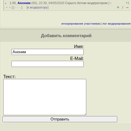
1.65
,
Аноним
(
65
), 22:30, 04/05/2020
Скрыто ботом-модератором
[
﹢
+1
+
–
﹢﹢
] [
· · ·
] [
к модератору
]
/
игнорирование участников
|
лог модерирования
Добавить комментарий
Имя:
E-Mail:
Текст: