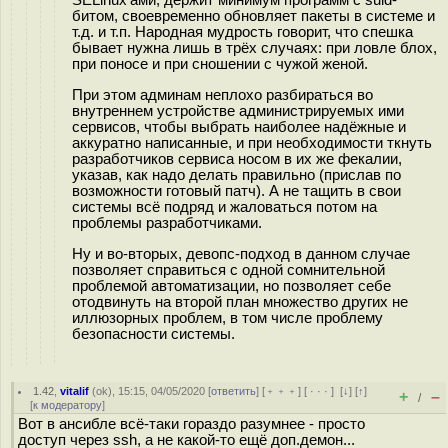
битом, своевременно обновляет пакеты в системе и
т.д. и т.п. Народная мудрость говорит, что спешка
бывает нужна лишь в трёх случаях: при ловле блох,
при поносе и при сношении с чужой женой.
При этом админам неплохо разбираться во
внутреннем устройстве администрируемых ими
сервисов, чтобы выбрать наиболее надёжные и
аккуратно написанные, и при необходимости ткнуть
разработчиков сервиса носом в их же фекалии,
указав, как надо делать правильно (прислав по
возможности готовый патч). А не тащить в свои
системы всё подряд и жаловаться потом на
проблемы разработчиками.
Ну и во-вторых, девопс-подход в данном случае
позволяет справиться с одной сомнительной
проблемой автоматизации, но позволяет себе
отодвинуть на второй план множество других не
иллюзорных проблем, в том числе проблему
безопасности системы.
1.42
,
vitalif
(
ok
), 15:15, 04/05/2020 [
ответить
] [
﹢﹢﹢
] [
· · ·
]
[
↓
] [
↑
]
+
–
/
[
к модератору
]
Вот в ансибле всё-таки гораздо разумнее - просто
доступ через ssh, а не какой-то ещё доп.демон...