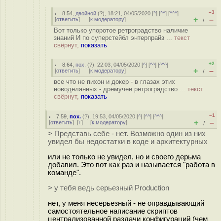
–3
8.54
,
двойной
(
?
), 18:21, 04/05/2020 [
^
] [
^^
] [
^^^
]
+
–
[
ответить
]
[
к модератору
]
/
Вот только упоротое ретроградство наличие
знаний И по суперстейбл энтерпрайз ...
текст
свёрнут,
показать
+2
8.64
,
пох.
(
?
), 22:03, 04/05/2020 [
^
] [
^^
] [
^^^
]
+
–
[
ответить
]
[
к модератору
]
/
все что не пихон и докер - в глазах этих
новоделанных - дремучее ретроградство ...
текст
свёрнут,
показать
–1
7.59
,
пох.
(
?
), 19:53, 04/05/2020 [
^
] [
^^
] [
^^^
]
+
–
[
ответить
]
[
↑
] [
к модератору
]
/
> Представь себе - нет. Возможно один из них
увидел бы недостатки в коде и архитектурных
или не только не увидел, но и своего дерьма
добавил. Это вот как раз и называется "работа в
команде".
> у тебя ведь серьезный Production
нет, у меня несерьезный - не оправдывающий
самостоятельное написание скриптов
централизованной раздачи конфигураций (чем