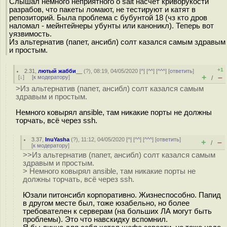
Слышал немного неприятного о salt насчёт криворукости
разрабов, что пакеты ломают, не тестируют и катят в
репозиторий. Была проблема с бубунтой 18 (чз кто дров
наломал - мейнтейнеры убунты или каноникл). Теперь вот
уязвимость.
Из альтернатив (папет, ансибл) солт казался самым здравым
и простым.
+1
2.31
,
лютый жабби__
(
?
), 08:19, 04/05/2020 [
^
] [
^^
] [
^^^
] [
ответить
]
+
–
[
↓
] [
к модератору
]
/
>Из альтернатив (папет, ансибл) солт казался самым
здравым и простым.
Немного ковырял ansible, там никакие порты не должны
торчать, всё через ssh.
3.37
,
InuYasha
(
?
), 11:12, 04/05/2020 [
^
] [
^^
] [
^^^
] [
ответить
]
+
–
/
[
к модератору
]
>>Из альтернатив (папет, ансибл) солт казался самым
здравым и простым.
> Немного ковырял ansible, там никакие порты не
должны торчать, всё через ssh.
Юзали питонсибл корпоративно. Жизнеспособно. Папид
в другом месте был, тоже юзабельно, но более
требователен к серверам (на больших ЛА могут быть
проблемы). Это что навскидку вспомнил.