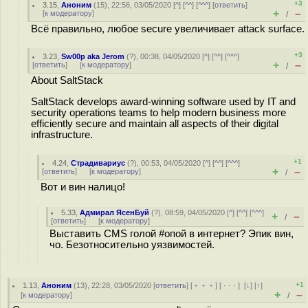
+3
3.15
,
Аноним
(
15
), 22:56, 03/05/2020 [
^
] [
^^
] [
^^^
] [
ответить
]
+
–
[
к модератору
]
/
Всё правильно, любое secure увеличивает attack surface.
+3
3.23
,
Sw00p aka Jerom
(
?
), 00:38, 04/05/2020 [
^
] [
^^
] [
^^^
]
+
–
[
ответить
]
[
к модератору
]
/
About SaltStack
SaltStack develops award-winning software used by IT and
security operations teams to help modern business more
efficiently secure and maintain all aspects of their digital
infrastructure.
+1
4.24
,
Страдивариус
(
?
), 00:53, 04/05/2020 [
^
] [
^^
] [
^^^
]
+
–
[
ответить
]
[
к модератору
]
/
Вот и вин налицо!
5.33
,
Адмирал ЯсенБуй
(
?
), 08:59, 04/05/2020 [
^
] [
^^
] [
^^^
]
+
–
/
[
ответить
]
[
к модератору
]
Выставить CMS голой #опой в интернет? Эпик вин,
чо. Безотносительно уязвимостей.
+1
1.13
,
Аноним
(
13
), 22:28, 03/05/2020 [
ответить
] [
﹢﹢﹢
] [
· · ·
]
[
↓
] [
↑
]
+
–
[
к модератору
]
/