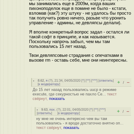
мы занимались еще в 2009м, когда ваших
пихоноподелок еще в помине не было - кстати,
взломав (как?) эту штуку - не удалось бы просто
так получить ровно ничего, разьве что уронить
управление - админы, не девляпсы делали).
Я вполне конкретный вопрос задал - остался ли
такой софт в принципе, и как называется.
Поскольку напрочь забыл, чем мы там
пользовались 15 лет назад.
Твои девляпсовые страдания с опечатками в
вызове rm - оставь себе, мне они неинтересны.
8.62
,
я
(
?
), 21:34, 04/05/2020 [
^
] [
^^
] [
^^^
] [
ответить
]
+
–
/
[
к модератору
]
До 15 лет назад пользовались uucp в режиме
execute, где секурностью не пахло Се...
текст
свёрнут,
показать
9.63
,
пох.
(
?
), 22:01, 04/05/2020 [
^
] [
^^
] [
^^^
]
+
–
/
[
ответить
]
[
к модератору
]
ну мне не очень интересно чем вы там
пользовались - я вроде достаточно внятно оп...
текст свёрнут,
показать