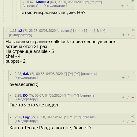
+2
5.67
,
Аноним
(
67
), 00:20, 05/05/2020 [
^
] [
^^
] [
^^^
]
+
–
[
ответить
]
[
к модератору
]
/
#тысячикрасныхглас, же. Не?
+5
1.16
,
э2
(
?
), 23:27, 03/05/2020 [
ответить
] [
﹢﹢﹢
] [
· · ·
]
[
↓
] [
↑
]
+
–
[
к модератору
]
/
На главной странице saltstack слова security/secure
встречаются 21 раз
На странице ansible - 5
chef - 4
puppet - 2
+1
2.22
,
б.б.
(
?
), 00:33, 04/05/2020 [
^
] [
^^
] [
^^^
] [
ответить
]
+
–
[
к модератору
]
/
oversecured :)
2.28
,
КО
(
?
), 06:07, 04/05/2020 [
^
] [
^^
] [
^^^
] [
ответить
]
+
–
/
[
к модератору
]
Где-то я это уже видел
+1
2.36
,
Fyjy
(
?
), 10:58, 04/05/2020 [
^
] [
^^
] [
^^^
] [
ответить
]
+
–
[
к модератору
]
/
Как на Тео де Раадта похоже, блин :-D