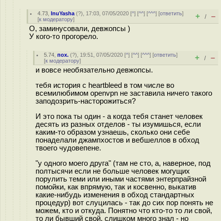
4.73
,
InuYasha
(
?
), 17:03, 07/05/2020 [
^
] [
^^
] [
^^^
] [
ответить
]
+
–
/
[
к модератору
]
О, заминусовали, девжопсы )
У кого-то прогорело.
5.74
,
пох.
(
?
), 19:51, 07/05/2020 [
^
] [
^^
] [
^^^
] [
ответить
]
+
–
/
[
к модератору
]
и вовсе необязательно девжопсы.
тебя история с heartbleed в том числе во
всемилюбимом openvpn не заставила ничего такого
заподозрить-насторожиться?
И это пока ты один - а когда тебя станет человек
десять из разных отделов - ты изумишься, если
каким-то образом узнаешь, сколько они себе
понаделали джампхостов и вебшеллов в обход
твоего чудовепене.
"у одного моего друга" (там не сто, а, наверное, под
полтысячи если не больше человек могущих
порулить теми или иными частями энтерпрайзной
помойки, как впрямую, так и косвенно, выкатив
какие-нибудь изменения в обход стандартных
процедур) вот слуцилась - так до сих пор понять не
можем, кто и откуда. Понятно что кто-то то ли свой,
то ли бывший свой, слишком много знал - но