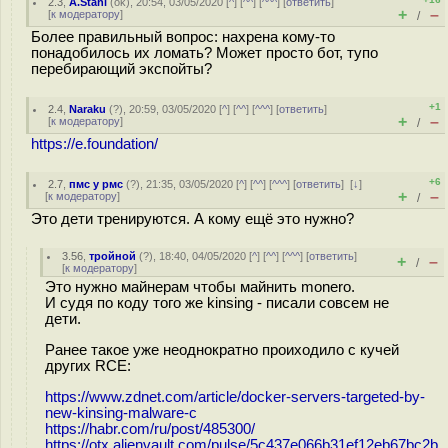
2.3
,
A.Stahl
(
ok
), 20:54, 03/05/2020 [
^
] [
^^
] [
^^^
] [
ответить
]
+
–
[
к модератору
]
/
Более правильный вопрос: нахрена кому-то
понадобилось их ломать? Может просто бот, тупо
перебирающий экспойты?
+1
2.4
,
Naraku
(
?
), 20:59, 03/05/2020 [
^
] [
^^
] [
^^^
] [
ответить
]
+
–
[
к модератору
]
/
https://e.foundation/
+6
2.7
,
пмс у рмс
(
?
), 21:35, 03/05/2020 [
^
] [
^^
] [
^^^
] [
ответить
]
[
↓
]
+
–
[
к модератору
]
/
Это дети тренируются. А кому ещё это нужно?
3.56
,
тройной
(
?
), 18:40, 04/05/2020 [
^
] [
^^
] [
^^^
] [
ответить
]
+
–
/
[
к модератору
]
Это нужно майнерам чтобы майнить monero.
И судя по коду того же kinsing - писали совсем не
дети.
Ранее такое уже неоднократно проиходило с кучей
других RCE:
https://www.zdnet.com/article/docker-servers-targeted-by-
new-kinsing-malware-c
https://habr.com/ru/post/485300/
https://otx.alienvault.com/pulse/5c437e066b31ef12eb67bc2b