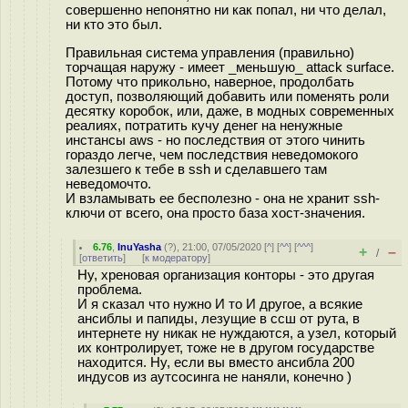
совершенно непонятно ни как попал, ни что делал,
ни кто это был.
Правильная система управления (правильно)
торчащая наружу - имеет _меньшую_ attack surface.
Потому что прикольно, наверное, продолбать
доступ, позволяющий добавить или поменять роли
десятку коробок, или, даже, в модных современных
реалиях, потратить кучу денег на ненужные
инстансы aws - но последствия от этого чинить
гораздо легче, чем последствия неведомокого
залезшего к тебе в ssh и сделавшего там
неведомочто.
И взламывать ее бесполезно - она не хранит ssh-
ключи от всего, она просто база хост-значения.
6.76
,
InuYasha
(
?
), 21:00, 07/05/2020 [
^
] [
^^
] [
^^^
]
+
–
/
[
ответить
]
[
к модератору
]
Ну, хреновая организация конторы - это другая
проблема.
И я сказал что нужно И то И другое, а всякие
ансиблы и папиды, лезущие в ссш от рута, в
интернете ну никак не нуждаются, а узел, который
их контролирует, тоже не в другом государстве
находится. Ну, если вы вместо ансибла 200
индусов из аутсосинга не наняли, конечно )