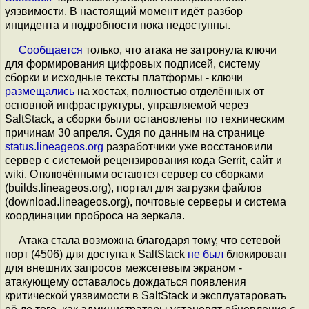
уязвимости. В настоящий момент идёт разбор
инцидента и подробности пока недоступны.
Сообщается
только, что атака не затронула ключи
для формирования цифровых подписей, систему
сборки и исходные тексты платформы - ключи
размещались
на хостах, полностью отделённых от
основной инфраструктуры, управляемой через
SaltStack, а сборки были остановлены по техническим
причинам 30 апреля. Судя по данным на странице
status.lineageos.org
разработчики уже восстановили
сервер с системой рецензирования кода Gerrit, сайт и
wiki. Отключёнными остаются сервер со сборками
(builds.lineageos.org), портал для загрузки файлов
(download.lineageos.org), почтовые серверы и система
координации проброса на зеркала.
Атака стала возможна благодаря тому, что сетевой
порт (4506) для доступа к SaltStack
не был
блокирован
для внешних запросов межсетевым экраном -
атакующему оставалось дождаться появления
критической уязвимости в SaltStack и эксплуатаровать