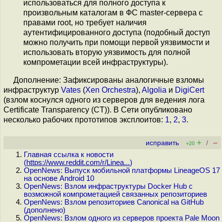
использоваться для полного доступа к
произвольным каталогам в ФС mastеr-сервера с
правами root, но требует наличия
аутентифицированного доступа (подобный доступ
можно получить при помощи первой уязвимости и
использовать вторую уязвимость для полной
компрометации всей инфраструктуры).
Дополнение: Зафиксированы аналогичные взломы
инфраструктур
Vates
(
Xen Orchestra
),
Algolia
и
DigiCert
(взлом коснулся одного из серверов для ведения лога
Certificate Transparency (CT)). В Сети опубликовано
несколько рабочих прототипов эксплоитов:
1
,
2
,
3
.
+
–
исправить
/
+20
Главная ссылка к новости
(
https://www.reddit.com/r/Linea...
)
OpenNews: Выпуск мобильной платформы LineageOS 17
на основе Android 10
OpenNews: Взлом инфраструктуры Docker Hub с
возможной компрометацией связанных репозиториев
OpenNews: Взлом репозиториев Canonical на GitHub
(дополнено)
OpenNews: Взлом одного из серверов проекта Pale Moon