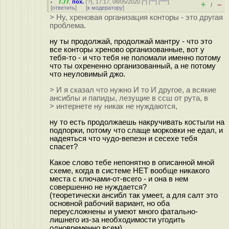
7.77
,
пох.
(
?
), 17:17, 08/05/2020 [
^
] [
^^
] [
^^^
]
+
–
/
[
ответить
]
[
к модератору
]
> Ну, хреновая организация конторы - это другая
проблема.
ну ты продолжай, продолжай мантру - что это
все конторы хреново организованные, вот у
тебя-то - и что тебя не поломали именно потому
что ты охрененно организованный, а не потому
что неуловимый джо.
> И я сказал что нужно И то И другое, а всякие
ансиблы и папиды, лезущие в ссш от рута, в
> интернете ну никак не нуждаются,
ну то есть продолжаешь накручивать костыли на
подпорки, потому что слаще морковки не едал, и
надеяться что чудо-вепеэн и сесехе тебя
спасет?
Какое слово тебе непонятно в описанной мной
схеме, когда в системе НЕТ вообще никакого
места с ключами-от-всего - и она в нем
совершенно не нуждается?
(теоретически ансибл так умеет, а для салт это
основной рабочий вариант, но оба
переусложнены и умеют много фатально-
лишнего из-за необходимости угодить
одновременно всем)