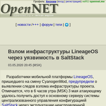
Профиль:
Аноним
(
вход
|
регистрация
)
неRU
opennet.me
[
новости
/
+++
|
форум
|
теги
|
]
Взлом инфраструктуры LineageOS
через уязвимость в SaltStack
03.05.2020 20:45 (MSK)
Разработчики мобильной платформы
LineageOS
,
пришедшего на смену CyanogenMod,
предупредили
о
выявлении следов взлома инфраструктуры проекта.
Отмечается, что в 6 часов утра (MSK) 3 мая атакующему
удалось получить доступ к основному серверу системы
централизованного управления конфигурацией
SaltStack
через эксплуатацию неисправленной