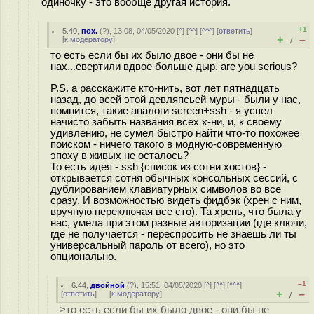
одиночку - это вообще другая история.
+1
5.40
,
пох.
(
?
), 13:08, 04/05/2020 [
^
] [
^^
] [
^^^
] [
ответить
]
+
–
[
к модератору
]
/
то есть если бы их было двое - они бы не
нах...евертили вдвое больше дыр, are you serious?
P.S. а расскажите кто-нить, вот лет пятнадцать
назад, до всей этой девляпсьей муры - были у нас,
помнится, такие аналоги screen+ssh - я успел
начисто забыть названия всех х-ни, и, к своему
удивлению, не сумел быстро найти что-то похожее
поиском - ничего такого в модную-современную
эпоху в живых не осталось?
То есть идея - ssh {список из сотни хостов} -
открывается сотня обычных консольных сессий, с
дублированием клавиатурных символов во все
сразу. И возможностью видеть фидбэк (хрен с ним,
вручную переключая все сто). Та хрень, что была у
нас, умела при этом разные авторизации (где ключи,
где не получается - переспросить не знаешь ли ты
универсальный пароль от всего), но это
опционально.
–1
6.44
,
двойной
(
?
), 15:51, 04/05/2020 [
^
] [
^^
] [
^^^
]
+
–
[
ответить
]
[
к модератору
]
/
>то есть если бы их было двое - они бы не