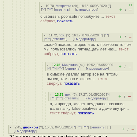
+1
10.70
,
Михрютка
(
ok
), 18:18, 06/05/2020 [
^
]
+
–
[
^^
] [
^^^
] [
ответить
]
[
к модератору
]
/
clusterssh, pconsole попробуйте ...
текст
свёрнут,
показать
11.72
,
пох.
(
?
), 16:17, 07/05/2020 [
^
] [
^^
]
+
–
/
[
^^^
] [
ответить
]
[
к модератору
]
спасиб похоже, второе и есть примерно то чем
мы пользовались пятнадцать лет наз...
текст
свёрнут,
показать
12.75
,
Михрютка
(
ok
), 19:52, 07/05/2020
+
–
/
[
^
] [
^^
] [
^^^
] [
ответить
]
[
к модератору
]
в смысле удалил автор все на гитхаб
вынес, там оно и киснет ...
текст
свёрнут,
показать
13.78
,
пох.
(
?
), 17:27, 08/05/2020 [
^
]
+
–
/
[
^^
] [
^^^
] [
ответить
]
[
к модератору
]
а, и правда, киснет неудачное название
дало пачку false positives и даже внутри...
текст свёрнут,
показать
2.45
,
двойной
(
?
), 15:59, 04/05/2020 [
^
] [
^^
] [
^^^
] [
ответить
]
[
↑
]
+
–
/
[
к модератору
]
"Системы управления конфигурацией" нельзя