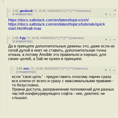
–1
2.43
,
двойной
(
?
), 15:45, 04/05/2020 [
^
] [
^^
] [
^^^
] [
ответить
]
+
–
[
к модератору
]
/
https://docs.saltstack.com/en/latest/topics/ssh/
https://docs.saltstack.com/en/latest/topics/tutorials/quick
start.html#salt-mas
2.49
,
Fyjy
(
?
), 16:48, 04/05/2020 [
^
] [
^^
] [
^^^
] [
ответить
]
+
–
/
[
к модератору
]
Да в принципе дополнительные демоны это, даже если их
голой дупой в инет не ставить, дополнительная точка
отказа, а потому Ansible это правильно и хорошо, для
своих целей, а Salt не нужен в принципе.
3.69
,
пох.
(
?
), 10:28, 05/05/2020 [
^
] [
^^
] [
^^^
] [
ответить
]
+
–
/
[
к модератору
]
если "своя цель" - предоставить плохому парню сразу
все ключи от всего и сразу с максимальными правами -
то безусловно.
Уровни доступа, разграничение полномочий для разных
частей конфигурирующего софта - нее, девляпс не
слышал.