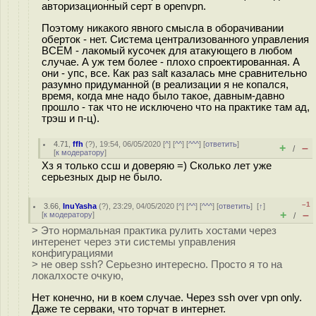
авторизационный серт в openvpn.
Поэтому никакого явного смысла в оборачивании
оберток - нет. Система централизованного управления
ВСЕМ - лакомый кусочек для атакующего в любом
случае. А уж тем более - плохо спроектированная. А
они - упс, все. Как раз salt казалась мне сравнительно
разумно придуманной (в реализации я не копался,
время, когда мне надо было такое, давным-давно
прошло - так что не исключено что на практике там ад,
трэш и п-ц).
4.71
,
ffh
(
?
), 19:54, 06/05/2020 [
^
] [
^^
] [
^^^
] [
ответить
]
+
–
/
[
к модератору
]
Хз я только ссш и доверяю =) Сколько лет уже
серьезных дыр не было.
–1
3.66
,
InuYasha
(
?
), 23:29, 04/05/2020 [
^
] [
^^
] [
^^^
] [
ответить
]
[
↑
]
+
–
[
к модератору
]
/
> Это нормальная практика рулить хостами через
интеренет через эти системы управления
конфигурациями
> не овер ssh? Серьезно интересно. Просто я то на
локалхосте очкую,
Нет конечно, ни в коем случае. Через ssh over vpn only.
Даже те серваки, что торчат в интернет.