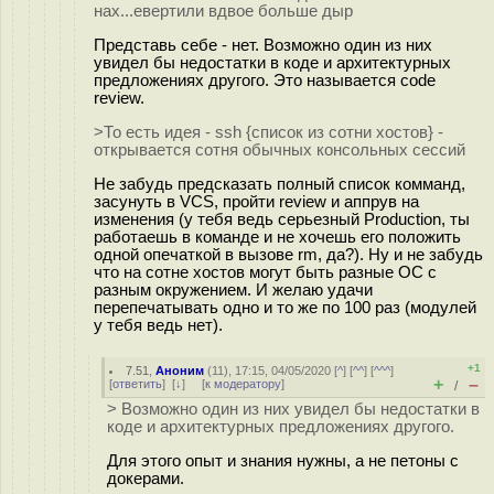
нах...евертили вдвое больше дыр
Представь себе - нет. Возможно один из них
увидел бы недостатки в коде и архитектурных
предложениях другого. Это называется code
review.
>То есть идея - ssh {список из сотни хостов} -
открывается сотня обычных консольных сессий
Не забудь предсказать полный список комманд,
засунуть в VCS, пройти review и аппрув на
изменения (у тебя ведь серьезный Production, ты
работаешь в команде и не хочешь его положить
одной опечаткой в вызове rm, да?). Ну и не забудь
что на сотне хостов могут быть разные ОС с
разным окружением. И желаю удачи
перепечатывать одно и то же по 100 раз (модулей
у тебя ведь нет).
+1
7.51
,
Аноним
(
11
), 17:15, 04/05/2020 [
^
] [
^^
] [
^^^
]
+
–
[
ответить
]
[
↓
] [
к модератору
]
/
> Возможно один из них увидел бы недостатки в
коде и архитектурных предложениях другого.
Для этого опыт и знания нужны, а не петоны с
докерами.