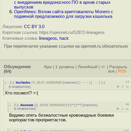
с внедрением вредоносного ПО в архив старых
выпусков
OpenNews: Взлом сайта криптовалюты Мonero с
подменой предлагаемого для загрузки кошелька
Лицензия:
CC BY 3.0
Короткая ссылка: https://opennet.ru/52872-lineageos
Ключевые слова:
lineageos
,
hack
При перепечатке указание ссылки на opennet.ru обязательно
Обсуждение
Ajax
|
1 уровень
|
Линейный
|
+/-
|
Раскрыть
(64)
всё
|
RSS
+7
1.1
,
InuYasha
(
?
), 20:47, 03/05/2020 [
ответить
] [
﹢﹢﹢
] [
· · ·
]
[
↓
]
+
–
[
к модератору
]
/
Кто посмел!? >:(
+6
2.2
,
Аноним
(
2
), 20:54, 03/05/2020 [
^
] [
^^
] [
^^^
] [
ответить
]
+
–
[
к модератору
]
/
Видимо опять безжалостные кровожадные боевики
корпорастов-проприетастов.
+16