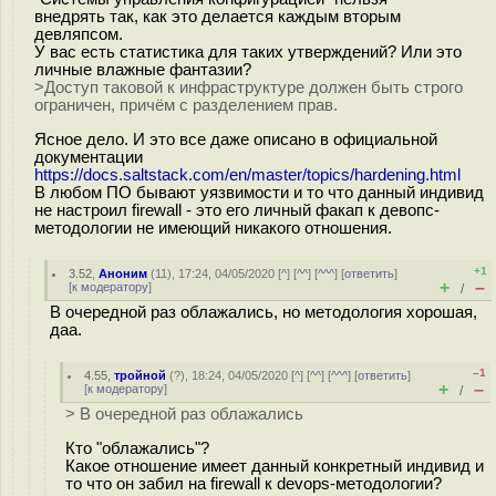
внедрять так, как это делается каждым вторым
девляпсом.
У вас есть статистика для таких утверждений? Или это
личные влажные фантазии?
>Доступ таковой к инфраструктуре должен быть строго
ограничен, причём с разделением прав.
Ясное дело. И это все даже описано в официальной
документации
https://docs.saltstack.com/en/master/topics/hardening.html
В любом ПО бывают уязвимости и то что данный индивид
не настроил firewall - это его личный факап к девопс-
методологии не имеющий никакого отношения.
+1
3.52
,
Аноним
(
11
), 17:24, 04/05/2020 [
^
] [
^^
] [
^^^
] [
ответить
]
+
–
[
к модератору
]
/
В очередной раз облажались, но методология хорошая,
даа.
–1
4.55
,
тройной
(
?
), 18:24, 04/05/2020 [
^
] [
^^
] [
^^^
] [
ответить
]
+
–
[
к модератору
]
/
> В очередной раз облажались
Кто "облажались"?
Какое отношение имеет данный конкретный индивид и
то что он забил на firewall к devops-методологии?