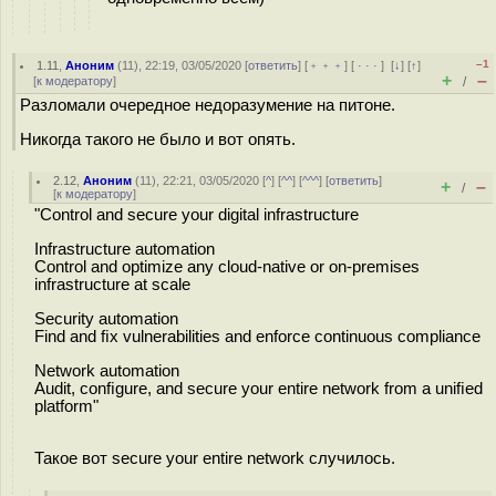
–1
1.11
,
Аноним
(
11
), 22:19, 03/05/2020 [
ответить
] [
﹢﹢﹢
] [
· · ·
]
[
↓
] [
↑
]
+
–
[
к модератору
]
/
Разломали очередное недоразумение на питоне.
Никогда такого не было и вот опять.
2.12
,
Аноним
(
11
), 22:21, 03/05/2020 [
^
] [
^^
] [
^^^
] [
ответить
]
+
–
/
[
к модератору
]
"Control and secure your digital infrastructure
Infrastructure automation
Control and optimize any cloud-native or on-premises
infrastructure at scale
Security automation
Find and ﬁx vulnerabilities and enforce continuous compliance
Network automation
Audit, conﬁgure, and secure your entire network from a uniﬁed
platform"
Такое вот secure your entire network случилось.