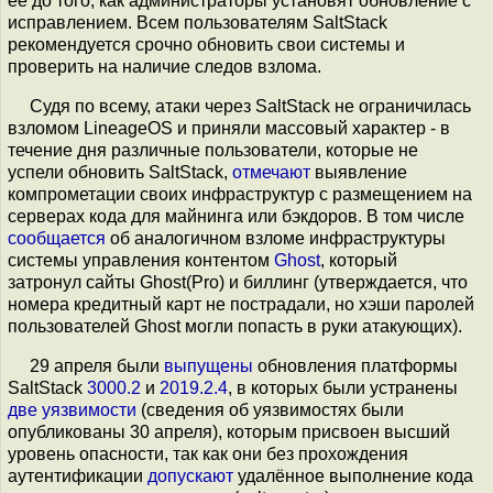
её до того, как администраторы установят обновление с
исправлением. Всем пользователям SaltStack
рекомендуется срочно обновить свои системы и
проверить на наличие следов взлома.
Судя по всему, атаки через SaltStack не ограничилась
взломом LineageOS и приняли массовый характер - в
течение дня различные пользователи, которые не
успели обновить SaltStack,
отмечают
выявление
компрометации своих инфраструктур с размещением на
серверах кода для майнинга или бэкдоров. В том числе
сообщается
об аналогичном взломе инфраструктуры
системы управления контентом
Ghost
, который
затронул сайты Ghost(Pro) и биллинг (утверждается, что
номера кредитный карт не пострадали, но хэши паролей
пользователей Ghost могли попасть в руки атакующих).
29 апреля были
выпущены
обновления платформы
SaltStack
3000.2
и
2019.2.4
, в которых были устранены
две уязвимости
(сведения об уязвимостях были
опубликованы 30 апреля), которым присвоен высший
уровень опасности, так как они без прохождения
аутентификации
допускают
удалённое выполнение кода