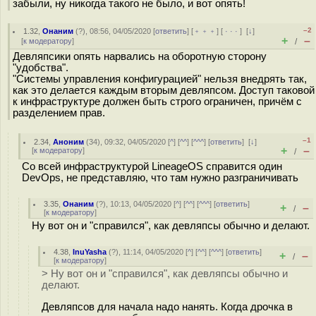
забыли, ну никогда такого не было, и вот опять!
–2
1.32
,
Онаним
(
?
), 08:56, 04/05/2020 [
ответить
] [
﹢﹢﹢
] [
· · ·
]
[
↓
]
+
–
[
к модератору
]
/
Девляпсики опять нарвались на оборотную сторону
"удобства".
"Системы управления конфигурацией" нельзя внедрять так,
как это делается каждым вторым девляпсом. Доступ таковой
к инфраструктуре должен быть строго ограничен, причём с
разделением прав.
–1
2.34
,
Аноним
(
34
), 09:32, 04/05/2020 [
^
] [
^^
] [
^^^
] [
ответить
]
[
↓
]
+
–
[
к модератору
]
/
Со всей инфраструктурой LineageOS справится один
DevOps, не представляю, что там нужно разграничивать
3.35
,
Онаним
(
?
), 10:13, 04/05/2020 [
^
] [
^^
] [
^^^
] [
ответить
]
+
–
/
[
к модератору
]
Ну вот он и "справился", как девляпсы обычно и делают.
4.38
,
InuYasha
(
?
), 11:14, 04/05/2020 [
^
] [
^^
] [
^^^
] [
ответить
]
+
–
/
[
к модератору
]
> Ну вот он и "справился", как девляпсы обычно и
делают.
Девляпсов для начала надо нанять. Когда дрочка в