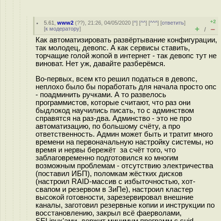
+2
5.61
,
www2
(
??
), 21:26, 04/05/2020 [
^
] [
^^
] [
^^^
] [
ответить
]
+
–
[
к модератору
]
/
Как автоматизировать развёртывание конфигурации,
так молодец, девопс. А как сервисы ставить,
торчащие голой жопой в интернет - так девопс тут не
виноват. Нет уж, давайте разберёмся.
Во-первых, всем кто решил податься в девопс,
неплохо было бы поработать для начала просто опс
- поадминить ручками. А то развелось
программистов, которые считают, что раз они
быдлокод научились писать, то с админством
справятся на раз-два. Админство - это не про
автоматизацию, по большому счёту, а про
ответственность. Админ может быть и тратит много
времени на первоначальную настройку системы, но
время и нервы бережёт за счёт того, что
заблаговременно подготовился ко многим
возможным проблемам - отсутствию электричества
(поставил ИБП), поломкам жёстких дисков
(настроил RAID-массив с избыточностью, хот-
свапом и резервом в ЗиПе), настроил кластер
высокой готовности, зарезервировал внешние
каналы, заготовил резервные копии и инструкции по
восстановлению, закрыл всё фаерволами,
SELinux'ами, держит минимум программ с suid-