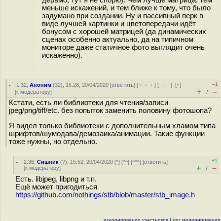
дерьмо, тут я не спорю). Чем лучше матрица, тем
меньше искажений, и тем ближе к тому, что было
задумано при создании. Ну и пассивный перк в
виде лучшей картинки и цветопередачи идёт
бонусом с хорошей матрицей (да динамических
сценах особенно актуально, да на типичном
мониторе даже статичное фото выглядит очень
искажённо).
–1
1.32
,
Аноним
(
32
), 15:28, 20/04/2020 [
ответить
] [
﹢﹢﹢
] [
· · ·
]
[
↑
]
+
–
[
к модератору
]
/
Кстати, есть ли библиотеки для чтения/записи
jpeg/png/tiff/etc. без попыток заменить половину фотошопа?
Я видел только библиотеки с дополнительным хламом типа
шрифтов/шумодава/демозаика/анимации. Такие функции
тоже нужны, но отдельно.
+1
2.36
,
Сишник
(
?
), 15:52, 20/04/2020 [
^
] [
^^
] [
^^^
] [
ответить
]
+
–
[
к модератору
]
/
Есть. libjpeg, libpng и т.п.
Ещё может пригодиться
https://github.com/nothings/stb/blob/master/stb_image.h
игнорирование участников
|
лог модерирования