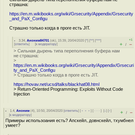
страшна:
https://en.m.wikibooks.org/wiki/Grsecurity/Appendix/Grsecurity
_and_PaX_Configu
Страшно только когда в проге есть JIT.
+1
3.34
,
Аноним84701
(
ok
), 15:39, 20/04/2020 [
^
] [
^^
] [
^^^
]
+
–
[
ответить
]
[
к модератору
]
/
> Сильная дырень типа переполнения буфера нам
не страшна:
>
https://en.m.wikibooks.org/wiki/Grsecurity/Appendix/Grsecuri
ty_and_PaX_Configu
> Страшно только когда в проге есть JIT.
https://hovav.net/ucsd/talks/blackhat08.html
> Return-Oriented Programming: Exploits Without Code
Injection
1.4
,
Аноним
(
4
), 10:50, 20/04/2020 [
ответить
] [
﹢﹢﹢
] [
· · ·
]
[
↓
] [
↑
]
+
–
/
[
к модератору
]
Примеры использоания есть? Апскейл, довнскейл, тхумбнел
умеет?