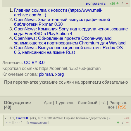
+
–
исправить
/
+16
Главная ссылка к новости (
https://www.mail-
archive.com/x...
)
OpenNews: Значительный выпуск графической
библиотеки Pixman 0.30
OpenNews: Компания Sony подтвердила использование
кода FreeBSD в PlayStation 4
OpenNews: Обновление проекта Ozone-wayland,
занимающегося портированием Chromium для Wayland
OpenNews: Выпуск операционной системы Redox OS
0.5, написанной на языке Rust
Лицензия:
CC BY 3.0
Короткая ссылка: https://opennet.ru/52769-pixman
Ключевые слова:
pixman
,
xorg
При перепечатке указание ссылки на opennet.ru обязательно
Обсуждение
Ajax
|
1 уровень
|
Линейный
|
+/-
|
Раскрыть
(40)
всё
|
RSS
1.1
,
Fracta1L
(
ok
), 10:19, 20/04/2020
Скрыто ботом-модератором
[
﹢
–25
+
–
﹢﹢
] [
· · ·
] [
к модератору
]
/