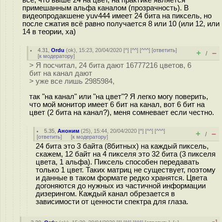
всё, что выше 24 на цвет, на практике является
примешанным альфа каналом (прозрачность). В
видеопродакшене yuv444 имеет 24 бита на пиксель, но
после сжатия всё равно получается 8 или 10 (или 12, или
14 в теории, ха)
4.31
,
Ordu
(
ok
), 15:23, 20/04/2020 [
^
] [
^^
] [
^^^
] [
ответить
]
+
–
/
[
к модератору
]
> Я посчитал, 24 бита дают 16777216 цветов, 6
бит на канал дают
> уже все лишь 2985984,
так "на канал" или "на цвет"? Я легко могу поверить,
что мой монитор имеет 6 бит на канал, вот 6 бит на
цвет (2 бита на канал?), меня сомневает если честно.
5.35
,
Аноним
(
25
), 15:44, 20/04/2020 [
^
] [
^^
] [
^^^
]
+
–
/
[
ответить
]
[
к модератору
]
24 бита это 3 байта (8битных) на каждый пиксель,
скажем, 12 байт на 4 пикселя это 32 бита (3 пикселя
цвета, 1 альфа). Пиксель способен передавать
только 1 цвет. Таких матриц не существует, поэтому
и данные в таком формате редко хранятся. Цвета
догоняются до нужных из частичной информации
дизерингом. Каждый канал обрезается в
зависимости от ценности спектра для глаза.
–1