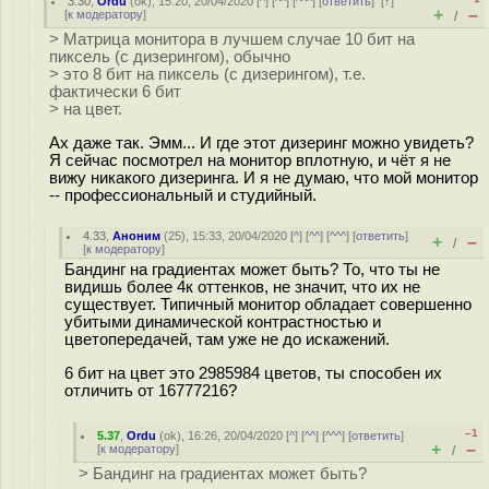
3.30
,
Ordu
(
ok
), 15:20, 20/04/2020 [
^
] [
^^
] [
^^^
] [
ответить
]
[
↑
]
+
–
[
к модератору
]
/
> Матрица монитора в лучшем случае 10 бит на
пиксель (с дизерингом), обычно
> это 8 бит на пиксель (с дизерингом), т.е.
фактически 6 бит
> на цвет.
Ах даже так. Эмм... И где этот дизеринг можно увидеть?
Я сейчас посмотрел на монитор вплотную, и чёт я не
вижу никакого дизеринга. И я не думаю, что мой монитор
-- профессиональный и студийный.
4.33
,
Аноним
(
25
), 15:33, 20/04/2020 [
^
] [
^^
] [
^^^
] [
ответить
]
+
–
/
[
к модератору
]
Бандинг на градиентах может быть? То, что ты не
видишь более 4к оттенков, не значит, что их не
существует. Типичный монитор обладает совершенно
убитыми динамической контрастностью и
цветопередачей, там уже не до искажений.
6 бит на цвет это 2985984 цветов, ты способен их
отличить от 16777216?
–1
5.37
,
Ordu
(
ok
), 16:26, 20/04/2020 [
^
] [
^^
] [
^^^
] [
ответить
]
+
–
[
к модератору
]
/
> Бандинг на градиентах может быть?