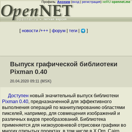
Профиль:
Аноним
(
вход
|
регистрация
)
неRU
opennet.me
[
новости
/
+++
|
форум
|
теги
|
]
Выпуск графической библиотеки
Pixman 0.40
20.04.2020 09:11 (MSK)
Доступен
новый значительный выпуск библиотеки
Pixman 0.40
, предназначенной для эффективного
выполнения операций по манипулированию областями
пикселей, например, для совмещения изображений и
различных видов преобразований. Библиотека
применяется для низкоуровневой отрисовки графики во
многих открытых проектах, в том числе в X.Org, Cairo,