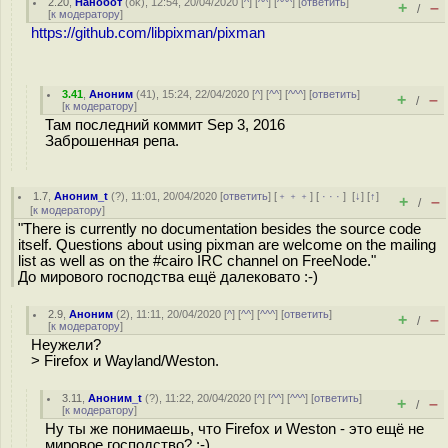
2.20
,
Нанобот
(
ok
), 12:54, 20/04/2020 [
^
] [
^^
] [
^^^
] [
ответить
]
+
–
/
[
к модератору
]
https://github.com/libpixman/pixman
3.41
,
Аноним
(
41
), 15:24, 22/04/2020 [
^
] [
^^
] [
^^^
] [
ответить
]
+
–
/
[
к модератору
]
Там последний коммит Sep 3, 2016
Заброшенная репа.
1.7
,
Аноним_t
(
?
), 11:01, 20/04/2020 [
ответить
] [
﹢﹢﹢
] [
· · ·
]
[
↓
] [
↑
]
+
–
/
[
к модератору
]
"There is currently no documentation besides the source code
itself. Questions about using pixman are welcome on the mailing
list as well as on the #cairo IRC channel on FreeNode."
До мирового господства ещё далековато :-)
2.9
,
Аноним
(
2
), 11:11, 20/04/2020 [
^
] [
^^
] [
^^^
] [
ответить
]
+
–
/
[
к модератору
]
Неужели?
> Firefox и Wayland/Weston.
3.11
,
Аноним_t
(
?
), 11:22, 20/04/2020 [
^
] [
^^
] [
^^^
] [
ответить
]
+
–
/
[
к модератору
]
Ну ты же понимаешь, что Firefox и Weston - это ещё не
мировое господство? :-)