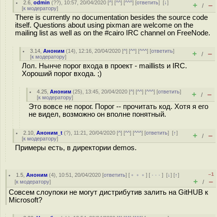
2.6
,
odmin
(
??
), 10:57, 20/04/2020 [
^
] [
^^
] [
^^^
] [
ответить
]
[
↓
]
+
–
/
[
к модератору
]
There is currently no documentation besides the source code
itself. Questions about using pixman are welcome on the
mailing list as well as on the #cairo IRC channel on FreeNode.
3.14
,
Аноним
(
14
), 12:16, 20/04/2020 [
^
] [
^^
] [
^^^
] [
ответить
]
+
–
/
[
к модератору
]
Лол. Нынче порог входа в проект - maillists и IRC.
Хороший порог входа. ;)
4.25
,
Аноним
(
25
), 13:45, 20/04/2020 [
^
] [
^^
] [
^^^
] [
ответить
]
+
–
/
[
к модератору
]
Это вовсе не порог. Порог -- прочитать код. Хотя я его
не видел, возможно он вполне понятный.
2.10
,
Аноним_t
(
?
), 11:21, 20/04/2020 [
^
] [
^^
] [
^^^
] [
ответить
]
[
↑
]
+
–
/
[
к модератору
]
Примеры есть, в директории demos.
–1
1.5
,
Аноним
(
4
), 10:51, 20/04/2020 [
ответить
] [
﹢﹢﹢
] [
· · ·
]
[
↓
] [
↑
]
+
–
[
к модератору
]
/
Совсем слоупоки не могут дистрибутив залить на GitHUB к
Microsoft?