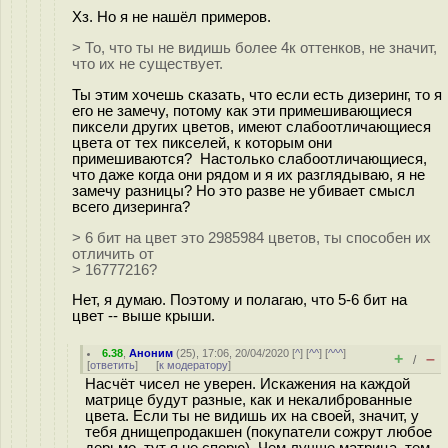
Хз. Но я не нашёл примеров.
> То, что ты не видишь более 4к оттенков, не значит,
что их не существует.
Ты этим хочешь сказать, что если есть дизеринг, то я
его не замечу, потому как эти примешивающиеся
пиксели других цветов, имеют слабоотличающиеся
цвета от тех пикселей, к которым они
примешиваются? Настолько слабоотличающиеся,
что даже когда они рядом и я их разглядываю, я не
замечу разницы? Но это разве не убивает смысл
всего дизеринга?
> 6 бит на цвет это 2985984 цветов, ты способен их
отличить от
> 16777216?
Нет, я думаю. Поэтому и полагаю, что 5-6 бит на
цвет -- выше крыши.
6.38
,
Аноним
(
25
), 17:06, 20/04/2020 [
^
] [
^^
] [
^^^
]
+
–
/
[
ответить
]
[
к модератору
]
Насчёт чисел не уверен. Искажения на каждой
матрице будут разные, как и некалиброванные
цвета. Если ты не видишь их на своей, значит, у
тебя днищепродакшен (покупатели сожрут любое