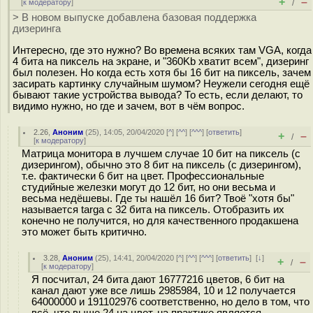
+
–
[
к модератору
]
/
> В новом выпуске добавлена базовая поддержка
дизеринга
Интересно, где это нужно? Во времена всяких там VGA, когда
4 бита на пиксель на экране, и "360Kb хватит всем", дизеринг
был полезен. Но когда есть хотя бы 16 бит на пиксель, зачем
засирать картинку случайным шумом? Неужели сегодня ещё
бывают такие устройства вывода? То есть, если делают, то
видимо нужно, но где и зачем, вот в чём вопрос.
2.26
,
Аноним
(
25
), 14:05, 20/04/2020 [
^
] [
^^
] [
^^^
] [
ответить
]
+
–
/
[
к модератору
]
Матрица монитора в лучшем случае 10 бит на пиксель (с
дизерингом), обычно это 8 бит на пиксель (с дизерингом),
т.е. фактически 6 бит на цвет. Профессиональные
студийные железки могут до 12 бит, но они весьма и
весьма недёшевы. Где ты нашёл 16 бит? Твоё "хотя бы"
называется targa с 32 бита на пиксель. Отобразить их
конечно не получится, но для качественного продакшена
это может быть критично.
3.28
,
Аноним
(
25
), 14:41, 20/04/2020 [
^
] [
^^
] [
^^^
] [
ответить
]
[
↓
]
+
–
/
[
к модератору
]
Я посчитал, 24 бита дают 16777216 цветов, 6 бит на
канал дают уже все лишь 2985984, 10 и 12 получается
64000000 и 191102976 соответственно, но дело в том, что