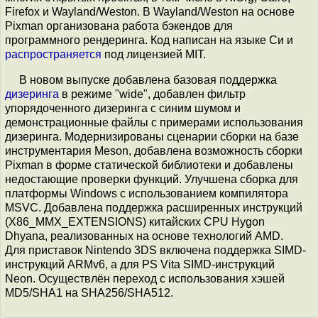
Firefox и Wayland/Weston. В Wayland/Weston на основе
Pixman организована работа бэкендов для
программного рендеринга. Код написан на языке Си и
распространяется
под лицензией MIT.
В новом выпуске добавлена базовая поддержка
дизеринга
в режиме "wide", добавлен фильтр
упорядоченного дизеринга с синим шумом и
демонстрационные файлы с примерами использования
дизеринга. Модернизированы сценарии сборки на базе
инструментария Meson, добавлена возможность сборки
Pixman в форме статической библиотеки и добавлены
недостающие проверки функций. Улучшена сборка для
платформы Windows c использованием компилятора
MSVC. Добавлена поддержка расширенных инструкций
(X86_MMX_EXTENSIONS) китайских CPU Hygon
Dhyana, реализованных на основе технологий AMD.
Для приставок Nintendo 3DS включена поддержка SIMD-
инструкций ARMv6, а для PS Vita SIMD-инструкций
Neon. Осуществлён переход с использования хэшей
MD5/SHA1 на SHA256/SHA512.