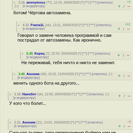
+1
3.16
,
anonymous
(
??
), 12:24, 20/04/2020 [
^
] [
^^
] [
^^^
] [
ответить
]
+
–
[
↓
] [
к модератору
]
/
ботом! Чёртова автозамена.
+12
4.22
,
Fracta1L
(
ok
), 13:11, 20/04/2020 [
^
] [
^^
] [
^^^
] [
ответить
]
+
–
[
к модератору
]
/
Говорил о замене человека программой и сам
пострадал от автозамены. Как иронично.
5.39
,
Корец
(
?
), 22:43, 20/04/2020 [
^
] [
^^
] [
^^^
] [
ответить
]
+
–
/
[
к модератору
]
Не переживай, тебя ничто и никто не заменит.
3.40
,
Аноним
(
40
), 10:31, 21/04/2020 [
^
] [
^^
] [
^^^
] [
ответить
]
[
↑
]
+
–
/
[
к модератору
]
менять одного бота на другого...
2.19
,
Нанобот
(
ok
), 12:50, 20/04/2020 [
^
] [
^^
] [
^^^
] [
ответить
]
[
↑
]
+
–
/
[
к модератору
]
У кого что болит...
–1
2.21
,
Аноним
(
21
), 13:01, 20/04/2020 [
^
] [
^^
] [
^^^
] [
ответить
]
+
–
[
к модератору
]
/
Сильная дырень типа переполнения буфера нам не