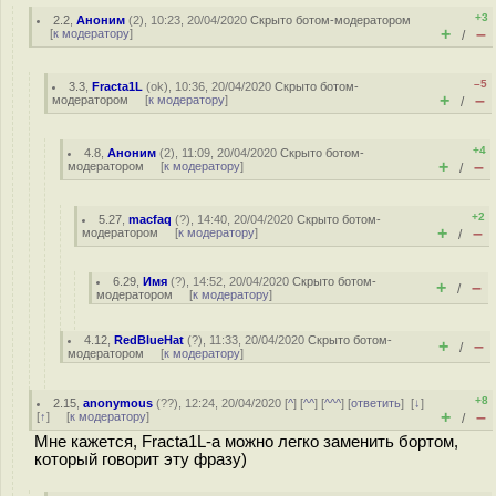
+3
2.2
,
Аноним
(
2
), 10:23, 20/04/2020
Скрыто ботом-модератором
+
–
[
к модератору
]
/
–5
3.3
,
Fracta1L
(
ok
), 10:36, 20/04/2020
Скрыто ботом-
+
–
модератором
[
к модератору
]
/
+4
4.8
,
Аноним
(
2
), 11:09, 20/04/2020
Скрыто ботом-
+
–
модератором
[
к модератору
]
/
+2
5.27
,
macfaq
(
?
), 14:40, 20/04/2020
Скрыто ботом-
+
–
модератором
[
к модератору
]
/
6.29
,
Имя
(
?
), 14:52, 20/04/2020
Скрыто ботом-
+
–
/
модератором
[
к модератору
]
4.12
,
RedBlueHat
(
?
), 11:33, 20/04/2020
Скрыто ботом-
+
–
/
модератором
[
к модератору
]
+8
2.15
,
anonymous
(
??
), 12:24, 20/04/2020 [
^
] [
^^
] [
^^^
] [
ответить
]
[
↓
]
+
–
[
↑
] [
к модератору
]
/
Мне кажется, Fracta1L-а можно легко заменить бортом,
который говорит эту фразу)