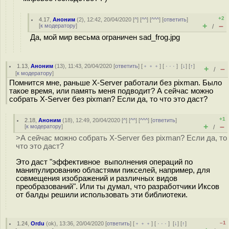
+2
4.17
,
Аноним
(
2
), 12:42, 20/04/2020 [
^
] [
^^
] [
^^^
] [
ответить
]
+
–
[
к модератору
]
/
Да, мой мир весьма ограничен sad_frog.jpg
1.13
,
Аноним
(
13
), 11:43, 20/04/2020 [
ответить
] [
﹢﹢﹢
] [
· · ·
]
[
↓
] [
↑
]
+
–
/
[
к модератору
]
Помнится мне, раньше X-Server работали без pixman. Было
такое время, или память меня подводит? А сейчас можно
собрать X-Server без pixman? Если да, то что это даст?
+1
2.18
,
Аноним
(
18
), 12:49, 20/04/2020 [
^
] [
^^
] [
^^^
] [
ответить
]
+
–
[
к модератору
]
/
>А сейчас можно собрать X-Server без pixman? Если да, то
что это даст?
Это даст "эффективное выполнения операций по
манипулированию областями пикселей, например, для
совмещения изображений и различных видов
преобразований". Или ты думал, что разработчики Иксов
от балды решили использовать эти библиотеки.
–1
1.24
,
Ordu
(
ok
), 13:36, 20/04/2020 [
ответить
] [
﹢﹢﹢
] [
· · ·
]
[
↓
] [
↑
]