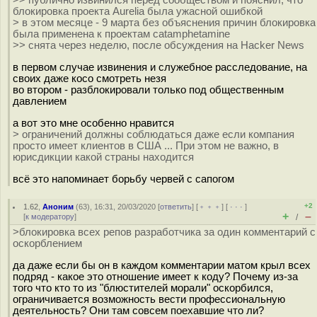
>> публично извинился перед сообществом и пояснил, что
блокировка проекта Aurelia была ужасной ошибкой
> в этом месяце - 9 марта без объяснения причин блокировка
была применена к проектам catamphetamine
>> снята через неделю, после обсуждения на Hacker News
в первом случае извинения и служебное расследование, на
своих даже косо смотреть незя
во втором - разблокировали только под общественным
давлением
а вот это мне особенно нравится
> ограничений должны соблюдаться даже если компания
просто имеет клиентов в США ... При этом не важно, в
юрисдикции какой страны находится
всё это напоминает борьбу червей с сапогом
+2
1.62
,
Аноним
(
63
), 16:31, 20/03/2020 [
ответить
] [
﹢﹢﹢
] [
· · ·
]
+
–
[
к модератору
]
/
>блокировка всех репов разработчика за один комментарий с
оскорблением
да даже если бы он в каждом комментарии матом крыл всех
подряд - какое это отношение имеет к коду? Почему из-за
того что кто то из "блюстителей морали" оскорбился,
ограничивается возможность вести профессиональную
деятельность? Они там совсем поехавшие что ли?