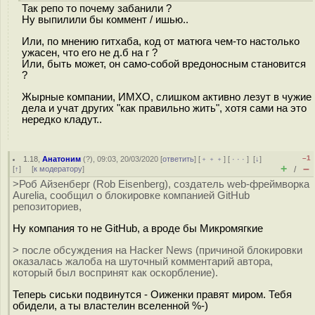
Так репо то почему забанили ?
Ну выпилили бы коммент / ишью..
Или, по мнению гитхаба, код от матюга чем-то настолько
ужасен, что его не д.б на г ?
Или, быть может, он само-собой вредоносным становится
?
Жырные компании, ИМХО, слишком активно лезут в чужие
дела и учат других "как правильно жить", хотя сами на это
нередко кладут..
–1
1.18
,
Анатоним
(
?
), 09:03, 20/03/2020 [
ответить
] [
﹢﹢﹢
] [
· · ·
]
[
↓
]
+
–
[
↑
] [
к модератору
]
/
>Роб Айзенберг (Rob Eisenberg), создатель web-фреймворка
Aurelia, сообщил о блокировке компанией GitHub
репозиториев,
Ну компания то не GitHub, а вроде бы Микромягкие
> после обсуждения на Hacker News (причиной блокировки
оказалась жалоба на шуточный комментарий автора,
который был воспринят как оскорбление).
Теперь сиськи подвинутся - Оиженки правят миром. Тебя
обидели, а ты властелин вселенной %-)