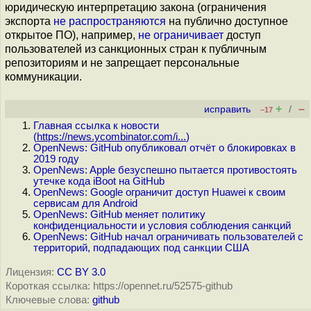
юридическую интерпретацию закона (ограничения
экспорта
не распространяются
на публично доступное
открытое ПО), например,
не ограничивает
доступ
пользователей из санкционных стран к публичным
репозиториям и не запрещает персональные
коммуникации.
+
–
исправить
/
–17
Главная ссылка к новости
(
https://news.ycombinator.com/i...
)
OpenNews: GitHub опубликовал отчёт о блокировках в
2019 году
OpenNews: Apple безуспешно пытается противостоять
утечке кода iBoot на GitHub
OpenNews: Google ограничит доступ Huawei к своим
сервисам для Android
OpenNews: GitHub меняет политику
конфиденциальности и условия соблюдения санкций
OpenNews: GitHub начал ограничивать пользователей с
территорий, подпадающих под санкции США
Лицензия:
CC BY 3.0
Короткая ссылка: https://opennet.ru/52575-github
Ключевые слова:
github