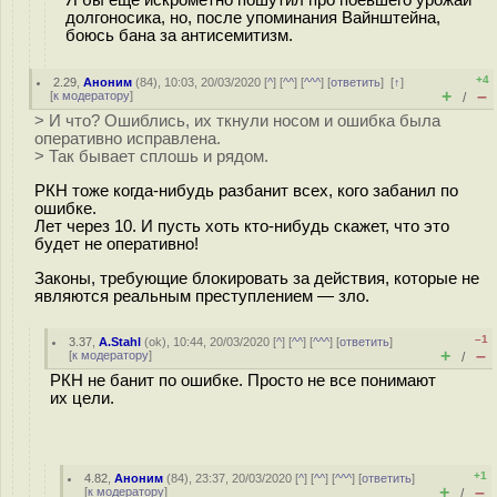
Я бы ещё искромётно пошутил про поевшего урожай
долгоносика, но, после упоминания Вайнштейна,
боюсь бана за антисемитизм.
+4
2.29
,
Аноним
(
84
), 10:03, 20/03/2020 [
^
] [
^^
] [
^^^
] [
ответить
]
[
↑
]
+
–
[
к модератору
]
/
> И что? Ошиблись, их ткнули носом и ошибка была
оперативно исправлена.
> Так бывает сплошь и рядом.
РКН тоже когда-нибудь разбанит всех, кого забанил по
ошибке.
Лет через 10. И пусть хоть кто-нибудь скажет, что это
будет не оперативно!
Законы, требующие блокировать за действия, которые не
являются реальным преступлением — зло.
–1
3.37
,
A.Stahl
(
ok
), 10:44, 20/03/2020 [
^
] [
^^
] [
^^^
] [
ответить
]
+
–
[
к модератору
]
/
РКН не банит по ошибке. Просто не все понимают
их цели.
+1
4.82
,
Аноним
(
84
), 23:37, 20/03/2020 [
^
] [
^^
] [
^^^
] [
ответить
]
+
–
[
к модератору
]
/