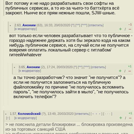
Вот потому и не надо разрабатывать свои софты на
публичных сервисах, а то из-за чьего-то баттхёрта всё
закроют. Нынче все прям нежные пошли, SJW-шные.
–1
2.63
,
Аноним
(
63
), 16:33, 20/03/2020 [
^
] [
^^
] [
^^^
] [
ответить
]
+
–
[
к модератору
]
/
вот только если человек разрабатывает что то публичное -
гораздо надежнее держать хотя бы зеркало кода на каком
нибудь публичном сервисе, на случай если не получится
вовремя оплатить локальный сервер с гитлабом/
гитеей/whatever
+1
3.65
,
Аноним
(
2
), 17:24, 20/03/2020 [
^
] [
^^
] [
^^^
] [
ответить
]
+
–
[
к модератору
]
/
а ты точно разработчик? что значит "не получится"? а
если не получится залогиниться на публичную
файлопомойку по причине "не получилось вспомнить
пароль", "не получилось зайти в мыло", "не получилось
включить телефон"?
+1
1.57
,
Коломойский
(
?
), 13:49, 20/03/2020 [
ответить
] [
﹢﹢﹢
] [
· · ·
]
+
–
[
↑
] [
к модератору
]
/
> не пояснила детали блокировки ... блокировка произведена
из-за торговых санкций США