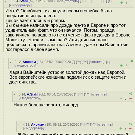
1.6
,
A.Stahl
(
ok
), 08:15, 20/03/2020 [
ответить
] [
﹢﹢﹢
] [
· · ·
]
[
↓
] [
↑
]
+
–
/
[
к модератору
]
И что? Ошиблись, их ткнули носом и ошибка была
оперативно исправлена.
Так бывает сплошь и рядом.
Вы бы ещё написали про дождь где-то в Европе и про тот
удивительный факт, что он начался! Потом, правда,
закончился, но ведь это не отменяет факта дождя в Европе.
Может тут Брексит замешан? Или длинные лапы
цейлонского правительства. А может даже сам Вайнштейн
постарался в своё время.
+6
2.12
,
Аноним
(
13
), 08:52, 20/03/2020 [
^
] [
^^
] [
^^^
] [
ответить
]
[
↓
]
+
–
[
к модератору
]
/
Харви Вайнштейн устроил золотой дождь над Европой.
Все европейские женщины подали иск о защите чести и
достоинства.
+5
3.14
,
A.Stahl
(
ok
), 08:54, 20/03/2020 [
^
] [
^^
] [
^^^
] [
ответить
]
+
–
[
к модератору
]
/
Нужно больше золота, милорд.
+6
4.19
,
Аноним
(
19
), 09:22, 20/03/2020 [
^
] [
^^
] [
^^^
] [
ответить
]
+
–
[
к модератору
]
/