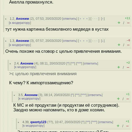
Акелла промахнулся.
+11
1.2
,
Аноним
(
2
), 07:53, 20/03/2020 [
ответить
] [
﹢﹢﹢
] [
· · ·
]
[
↑
]
+
–
[
к модератору
]
/
тут нужна картинка безмолвного медведя в кустах
–6
1.3
,
Аноним
(
3
), 07:57, 20/03/2020 [
ответить
] [
﹢﹢﹢
] [
· · ·
]
[
↓
]
+
–
[
к модератору
]
/
Очень похоже на сговор с целью привлечения внимания.
+2
2.4
,
Аноним
(
4
), 08:11, 20/03/2020 [
^
] [
^^
] [
^^^
] [
ответить
]
+
–
[
к модератору
]
/
>с целью привлечения внимания
К чему? К импортозамещению?
+1
3.5
,
Аноним
(
3
), 08:14, 20/03/2020 [
^
] [
^^
] [
^^^
] [
ответить
]
+
–
[
к модератору
]
/
К МС и её продуктам (и продуктам её сотрудников).
Заодно можно напомнить, кто в доме хозяин.
+1
4.39
,
qwerty123
(
??
), 10:47, 20/03/2020 [
^
] [
^^
] [
^^^
] [
ответить
]
+
–
[
к модератору
]
/