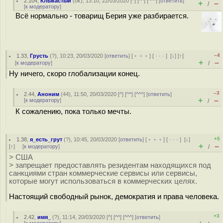
2.104
,
Клыкастый
(
ok
), 13:10, 22/03/2020 [
^
] [
^^
] [
^^^
] [
ответить
]
+
–
/
[
к модератору
]
Всё нормально - товарищ Берия уже разбирается.
–4
1.33
,
Грусть
(
?
), 10:23, 20/03/2020 [
ответить
] [
﹢﹢﹢
] [
· · ·
]
[
↓
] [
↑
]
+
–
[
к модератору
]
/
Ну ничего, скоро глобализации конец.
–3
2.44
,
Аноним
(
44
), 11:50, 20/03/2020 [
^
] [
^^
] [
^^^
] [
ответить
]
+
–
[
к модератору
]
/
К сожалению, пока только мечты.
+5
1.38
,
я_есть_грут
(
?
), 10:45, 20/03/2020 [
ответить
] [
﹢﹢﹢
] [
· · ·
]
[
↓
]
+
–
[
↑
] [
к модератору
]
/
> США
> запрещает предоставлять резидентам находящихся под
санкциями стран коммерческие сервисы или сервисы,
которые могут использоваться в коммерческих целях.
Настоящий свободный рынок, демократия и права человека.
+3
2.42
,
имя_
(
?
), 11:14, 20/03/2020 [
^
] [
^^
] [
^^^
] [
ответить
]