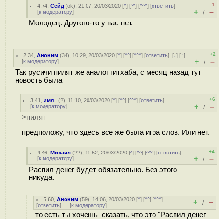
–1
4.74
,
Сейд
(
ok
), 21:07, 20/03/2020 [
^
] [
^^
] [
^^^
] [
ответить
]
+
–
[
к модератору
]
/
Молодец. Другого-то у нас нет.
+2
2.34
,
Аноним
(
34
), 10:29, 20/03/2020 [
^
] [
^^
] [
^^^
] [
ответить
]
[
↓
] [
↑
]
+
–
[
к модератору
]
/
Так русичи пилят же аналог гитхаба, с месяц назад тут
новость была
+6
3.41
,
имя_
(
?
), 11:10, 20/03/2020 [
^
] [
^^
] [
^^^
] [
ответить
]
+
–
[
к модератору
]
/
>пилят
предположу, что здесь все же была игра слов. Или нет.
+4
4.46
,
Михаил
(
??
), 11:52, 20/03/2020 [
^
] [
^^
] [
^^^
] [
ответить
]
+
–
[
к модератору
]
/
Распил денег будет обязательно. Без этого
никуда.
5.60
,
Аноним
(
59
), 14:06, 20/03/2020 [
^
] [
^^
] [
^^^
]
+
–
/
[
ответить
]
[
к модератору
]
то есть ты хочешь сказать, что это "Распил денег