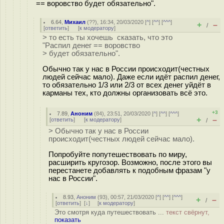
== воровство будет обязательно".
6.64
,
Михаил
(
??
), 16:34, 20/03/2020 [
^
] [
^^
] [
^^^
]
+
–
/
[
ответить
]
[
к модератору
]
> то есть ты хочешь сказать, что это
"Распил денег == воровство
> будет обязательно".
Обычно так у нас в России происходит(честных
людей сейчас мало). Даже если идёт распил денег,
то обязательно 1/3 или 2/3 от всех денег уйдёт в
карманы тех, кто должны организовать всё это.
+3
7.89
,
Аноним
(
84
), 23:51, 20/03/2020 [
^
] [
^^
] [
^^^
]
+
–
[
ответить
]
[
к модератору
]
/
> Обычно так у нас в России
происходит(честных людей сейчас мало).
Попробуйте попутешествовать по миру,
расширить кругозор. Возможно, после этого вы
перестанете добавлять к подобным фразам "у
нас в России".
8.93
,
Аноним
(
93
), 00:57, 21/03/2020 [
^
] [
^^
] [
^^^
]
+
–
/
[
ответить
]
[
↓
] [
к модератору
]
Это смотря куда путешествовать ...
текст свёрнут,
показать