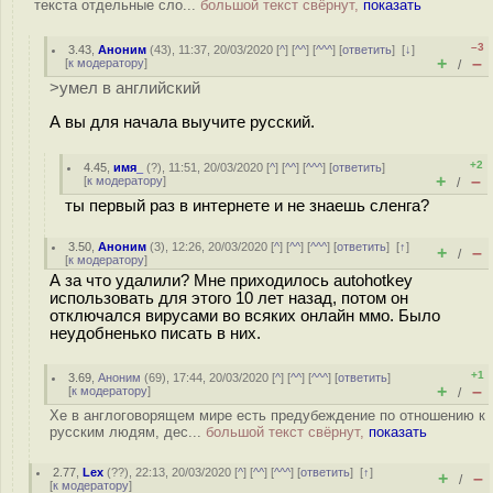
текста отдельные сло...
большой текст свёрнут,
показать
–3
3.43
,
Аноним
(
43
), 11:37, 20/03/2020 [
^
] [
^^
] [
^^^
] [
ответить
]
[
↓
]
+
–
[
к модератору
]
/
>умел в английский
А вы для начала выучите русский.
+2
4.45
,
имя_
(
?
), 11:51, 20/03/2020 [
^
] [
^^
] [
^^^
] [
ответить
]
+
–
[
к модератору
]
/
ты первый раз в интернете и не знаешь сленга?
3.50
,
Аноним
(
3
), 12:26, 20/03/2020 [
^
] [
^^
] [
^^^
] [
ответить
]
[
↑
]
+
–
/
[
к модератору
]
А за что удалили? Мне приходилось autohotkey
использовать для этого 10 лет назад, потом он
отключался вирусами во всяких онлайн ммо. Было
неудобненько писать в них.
+1
3.69
,
Аноним
(
69
), 17:44, 20/03/2020 [
^
] [
^^
] [
^^^
] [
ответить
]
+
–
[
к модератору
]
/
Хе в англоговорящем мире есть предубеждение по отношению к
русским людям, дес...
большой текст свёрнут,
показать
2.77
,
Lex
(
??
), 22:13, 20/03/2020 [
^
] [
^^
] [
^^^
] [
ответить
]
[
↑
]
+
–
/
[
к модератору
]