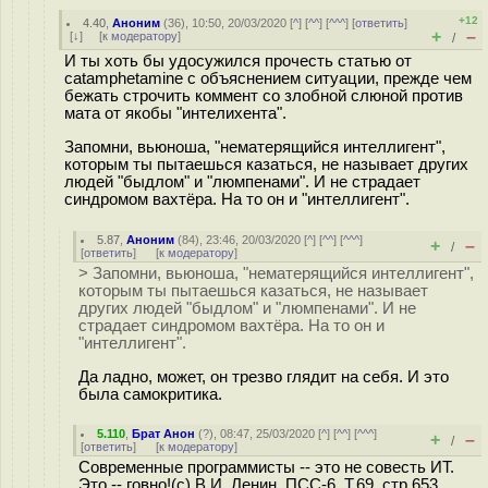
+12
4.40
,
Аноним
(
36
), 10:50, 20/03/2020 [
^
] [
^^
] [
^^^
] [
ответить
]
+
–
[
↓
] [
к модератору
]
/
И ты хоть бы удосужился прочесть статью от
catamphetamine с объяснением ситуации, прежде чем
бежать строчить коммент со злобной слюной против
мата от якобы "интелихента".
Запомни, вьюноша, "нематерящийся интеллигент",
которым ты пытаешься казаться, не называет других
людей "быдлом" и "люмпенами". И не страдает
синдромом вахтёра. На то он и "интеллигент".
5.87
,
Аноним
(
84
), 23:46, 20/03/2020 [
^
] [
^^
] [
^^^
]
+
–
/
[
ответить
]
[
к модератору
]
> Запомни, вьюноша, "нематерящийся интеллигент",
которым ты пытаешься казаться, не называет
других людей "быдлом" и "люмпенами". И не
страдает синдромом вахтёра. На то он и
"интеллигент".
Да ладно, может, он трезво глядит на себя. И это
была самокритика.
5.110
,
Брат Анон
(
?
), 08:47, 25/03/2020 [
^
] [
^^
] [
^^^
]
+
–
/
[
ответить
]
[
к модератору
]
Современные программисты -- это не совесть ИТ.
Это -- говно!(с) В.И. Ленин, ПСС-6, Т.69, стр 653.