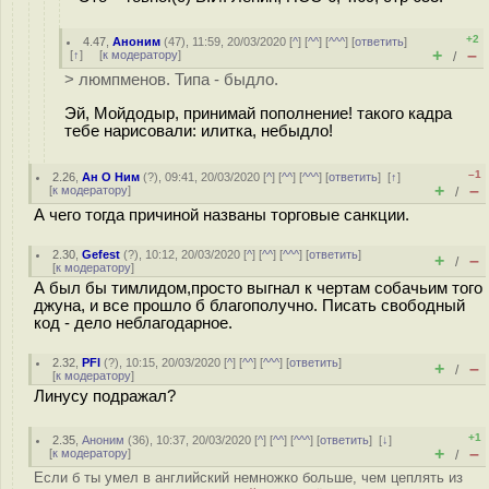
+2
4.47
,
Аноним
(
47
), 11:59, 20/03/2020 [
^
] [
^^
] [
^^^
] [
ответить
]
+
–
[
↑
] [
к модератору
]
/
> люмпменов. Типа - быдло.
Эй, Мойдодыр, принимай пополнение! такого кадра
тебе нарисовали: илитка, небыдло!
–1
2.26
,
Ан О Ним
(
?
), 09:41, 20/03/2020 [
^
] [
^^
] [
^^^
] [
ответить
]
[
↑
]
+
–
[
к модератору
]
/
А чего тогда причиной названы торговые санкции.
2.30
,
Gefest
(
?
), 10:12, 20/03/2020 [
^
] [
^^
] [
^^^
] [
ответить
]
+
–
/
[
к модератору
]
А был бы тимлидом,просто выгнал к чертам собачьим того
джуна, и все прошло б благополучно. Писать свободный
код - дело неблагодарное.
2.32
,
PFl
(
?
), 10:15, 20/03/2020 [
^
] [
^^
] [
^^^
] [
ответить
]
+
–
/
[
к модератору
]
Линусу подражал?
+1
2.35
,
Аноним
(
36
), 10:37, 20/03/2020 [
^
] [
^^
] [
^^^
] [
ответить
]
[
↓
]
+
–
[
к модератору
]
/
Если б ты умел в английский немножко больше, чем цеплять из