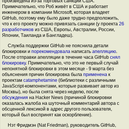
произведена из-за торговых санкций США.
Примечательно, что Роб живёт в США и работает
инженером в компании Microsoft, которая владеет
GitHub, поэтому ему было даже трудно предположить,
что к его проекту можно привязать санкции (у проекта
26
разработчиков
из США, Европы, Австралии, России,
Японии, Таиланда и Бангладеш).
Служба поддержки GitHub не пояснила детали
блокировки и
порекомендовала
написать
апелляцию
.
После отправки апелляции в течение часа GitHub
снял
блокировку
. Примечательно, что это не первый случай
непонятной блокировки в этом месяце - 9 марта без
объяснения причин блокировка была
применена
к
проектам
catamphetamine
(библиотеки c различными
JavaScript-компонентами, которые развивает автор из
Москвы), но была снята через неделю, после
обсуждения
на Hacker News (причиной блокировки
оказалась жалоба на шуточный комментарий автора с
обсценной лексикой в адрес другого пользователя,
который был воспринят как оскорбление).
Нэт Фридмэн (Nat Friedman), руководитель GitHub,