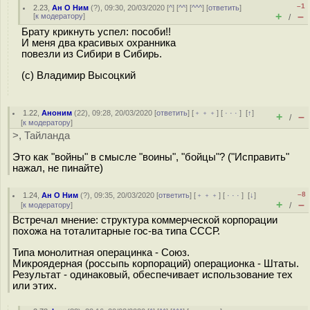
–1
2.23
,
Ан О Ним
(
?
), 09:30, 20/03/2020 [
^
] [
^^
] [
^^^
] [
ответить
]
+
–
[
к модератору
]
/
Брату крикнуть успел: пособи!!
И меня два красивых охранника
повезли из Сибири в Сибирь.
(с) Владимир Высоцкий
1.22
,
Аноним
(
22
), 09:28, 20/03/2020 [
ответить
] [
﹢﹢﹢
] [
· · ·
]
[
↑
]
+
–
/
[
к модератору
]
>, Тайланда
Это как "войны" в смысле "воины", "бойцы"? ("Исправить"
нажал, не пинайте)
–8
1.24
,
Ан О Ним
(
?
), 09:35, 20/03/2020 [
ответить
] [
﹢﹢﹢
] [
· · ·
]
[
↓
]
+
–
[
к модератору
]
/
Встречал мнение: структура коммерческой корпорации
похожа на тоталитарные гос-ва типа СССР.
Типа монолитная операцинка - Союз.
Микроядерная (россыпь корпораций) операционка - Штаты.
Результат - одинаковый, обеспечивает использование тех
или этих.