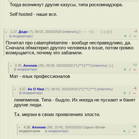
Тогда возникнут другие казусы, типа роскомнадзора.
Self hosted - наше все.
–2
1.17
,
Додо
(
?
), 09:03, 20/03/2020 [
ответить
] [
﹢﹢﹢
] [
· · ·
]
[
↓
] [
↑
]
+
–
[
к модератору
]
/
Почитал про catamphetamine - вообще несправедливо, да.
Сначала обматерил другого человека в issue, потом громко
возмущается, почему его забанили.
+3
2.25
,
Аноним
(
25
), 09:39, 20/03/2020 [
^
] [
^^
] [
^^^
] [
ответить
]
[
↓
]
+
–
[
к модератору
]
/
Мат - язык профессионалов
–9
3.27
,
Ан О Ним
(
?
), 09:43, 20/03/2020 [
^
] [
^^
] [
^^^
] [
ответить
]
+
–
[
к модератору
]
/
люмпменов. Типа - быдло. Их иногда не пускают и банят
другие люди.
Т.к. мерзки в своих проявлениях злости.
+3
4.36
,
Аноним
(
36
), 10:42, 20/03/2020
Скрыто ботом-
+
–
модератором
[
к модератору
]
/