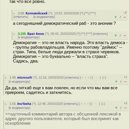
Так что все ровно.
–2
3.58
,
Коломойский
(
?
), 13:53, 20/03/2020 [
^
] [
^^
] [
^^^
]
+
–
[
ответить
]
[
к модератору
]
/
а сегодняшний демократический раб - это аноним ?
3.109
,
Брат Анон
(
?
), 08:43, 25/03/2020 [
^
] [
^^
] [
^^^
] [
ответить
]
+
–
/
[
к модератору
]
Демократия -- это не власть народа. Это власть демоса -
- группы рабовладельцев. Именно поэтому "деймос" --
страх. Типа, белые люди держали в страхе червяков.
Демократия -- это буквально -- "власть страха".
Садись, два.
+1
1.49
,
microsoft
(
?
), 12:16, 20/03/2020 [
ответить
] [
﹢﹢﹢
] [
· · ·
]
[
↑
]
+
–
[
к модератору
]
/
Да да, гитхаб еще к вам лоялен, но если что мы вам все
прикроем, садитесь и заткнитесь.
+3
1.53
,
InuYasha
(
?
), 12:48, 20/03/2020 [
ответить
] [
﹢﹢﹢
] [
· · ·
]
[
↓
]
+
–
[
к модератору
]
/
>>шуточный комментарий автора с обсценной лексикой в
адрес другого пользователя, который был воспринят как
оскорбление