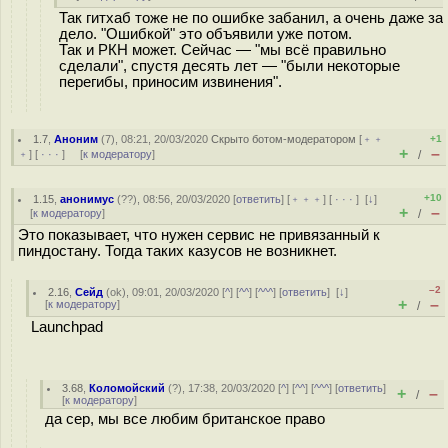
Так гитхаб тоже не по ошибке забанил, а очень даже за
дело. "Ошибкой" это объявили уже потом.
Так и РКН может. Сейчас — "мы всё правильно
сделали", спустя десять лет — "были некоторые
перегибы, приносим извинения".
1.7
,
Аноним
(
7
), 08:21, 20/03/2020
Скрыто ботом-модератором
[
﹢﹢
+1
+
–
﹢
] [
· · ·
] [
к модератору
]
/
+10
1.15
,
анонимус
(
??
), 08:56, 20/03/2020 [
ответить
] [
﹢﹢﹢
] [
· · ·
]
[
↓
]
+
–
[
к модератору
]
/
Это показывает, что нужен сервис не привязанный к
пиндостану. Тогда таких казусов не возникнет.
–2
2.16
,
Сейд
(
ok
), 09:01, 20/03/2020 [
^
] [
^^
] [
^^^
] [
ответить
]
[
↓
]
+
–
[
к модератору
]
/
Launchpad
3.68
,
Коломойский
(
?
), 17:38, 20/03/2020 [
^
] [
^^
] [
^^^
] [
ответить
]
+
–
/
[
к модератору
]
да сер, мы все любим британское право