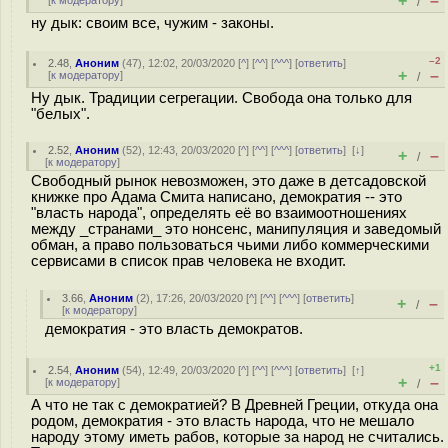
+
–
[
к модератору
]
/
ну дык: своим все, чужим - законы.
–2
2.48
,
Аноним
(
47
), 12:02, 20/03/2020 [
^
] [
^^
] [
^^^
] [
ответить
]
+
–
[
к модератору
]
/
Ну дык. Традиции сегрегации. Свобода она только для
"белых".
2.52
,
Аноним
(
52
), 12:43, 20/03/2020 [
^
] [
^^
] [
^^^
] [
ответить
]
[
↓
]
+
–
/
[
к модератору
]
Свободный рынок невозможен, это даже в детсадовской
книжке про Адама Смита написано, демократия -- это
"власть народа", определять её во взаимоотношениях
между _странами_ это нонсенс, манипуляция и заведомый
обман, а право пользоваться чьими либо коммерческими
сервисами в список прав человека не входит.
3.66
,
Аноним
(
2
), 17:26, 20/03/2020 [
^
] [
^^
] [
^^^
] [
ответить
]
+
–
/
[
к модератору
]
демократия - это власть демократов.
+1
2.54
,
Аноним
(
54
), 12:49, 20/03/2020 [
^
] [
^^
] [
^^^
] [
ответить
]
[
↑
]
+
–
[
к модератору
]
/
А что не так с демократией? В Древней Греции, откуда она
родом, демократия - это власть народа, что не мешало
народу этому иметь рабов, которые за народ не считались.