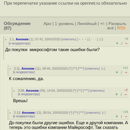
При перепечатке указание ссылки на opennet.ru обязательно
Обсуждение
Ajax
|
1 уровень
|
Линейный
|
+/-
|
Раскрыть
(87)
всё
|
RSS
+5
1.1
,
Аноним
(
1
), 07:42, 20/03/2020 [
ответить
] [
﹢﹢﹢
] [
· · ·
]
[
↓
]
+
–
[
к модератору
]
/
До покупки микрософтом такие ошибки были?
+11
2.11
,
Аноним
(
11
), 08:40, 20/03/2020 [
^
] [
^^
] [
^^^
] [
ответить
]
[
↓
]
+
–
[
к модератору
]
/
К сожалению, да.
–2
3.59
,
Аноним
(
59
), 14:04, 20/03/2020 [
^
] [
^^
] [
^^^
] [
ответить
]
+
–
[
к модератору
]
/
Врешь!
+15
2.13
,
Аноним
(
13
), 08:54, 20/03/2020 [
^
] [
^^
] [
^^^
] [
ответить
]
[
↑
]
+
–
[
к модератору
]
/
До покупки были другие ошибки. Еще и другой компании. А
теперь это ошибки компании Майкрософт. Так сказать