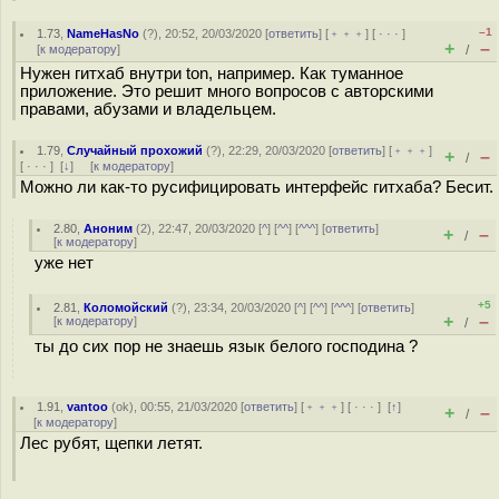
–1
1.73
,
NameHasNo
(
?
), 20:52, 20/03/2020 [
ответить
] [
﹢﹢﹢
] [
· · ·
]
+
–
[
к модератору
]
/
Нужен гитхаб внутри ton, например. Как туманное
приложение. Это решит много вопросов с авторскими
правами, абузами и владельцем.
1.79
,
Случайный прохожий
(
?
), 22:29, 20/03/2020 [
ответить
] [
﹢﹢﹢
]
+
–
/
[
· · ·
]
[
↓
] [
к модератору
]
Можно ли как-то русифицировать интерфейс гитхаба? Бесит.
2.80
,
Аноним
(
2
), 22:47, 20/03/2020 [
^
] [
^^
] [
^^^
] [
ответить
]
+
–
/
[
к модератору
]
уже нет
+5
2.81
,
Коломойский
(
?
), 23:34, 20/03/2020 [
^
] [
^^
] [
^^^
] [
ответить
]
+
–
[
к модератору
]
/
ты до сих пор не знаешь язык белого господина ?
1.91
,
vantoo
(
ok
), 00:55, 21/03/2020 [
ответить
] [
﹢﹢﹢
] [
· · ·
]
[
↑
]
+
–
/
[
к модератору
]
Лес рубят, щепки летят.