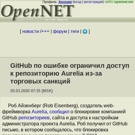
Профиль:
Аноним
(
вход
|
регистрация
)
неRU
opennet.me
[
новости
/
+++
|
форум
|
теги
|
]
GitHub по ошибке ограничил доступ
к репозиторию Aurelia из-за
торговых санкций
20.03.2020 07:35 (MSK)
Роб Айзенберг (Rob Eisenberg), создатель web-
фреймворка
Aurelia
,
сообщил
о блокировке компанией
GitHub
репозиториев
, сайта и доступа к настройкам
администратора проекта Aurelia. Роб получил от GitHub
письмо, в котором сообщалось, что блокировка