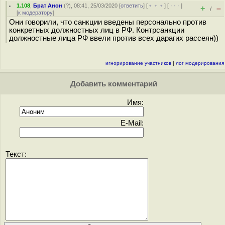
1.108
,
Брат Анон
(
?
), 08:41, 25/03/2020 [
ответить
] [
﹢﹢﹢
] [
· · ·
]
+
–
/
[
к модератору
]
Они говорили, что санкции введены персонально против
конкретных должностных лиц в РФ. Контрсанкции
должностные лица РФ ввели против всех дарагих рассеян))
игнорирование участников
|
лог модерирования
Добавить комментарий
Имя:
E-Mail:
Текст: