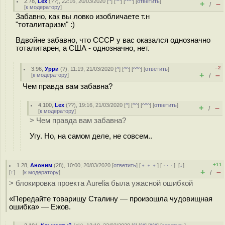
2.78
,
Lex
(
??
), 22:16, 20/03/2020 [
^
] [
^^
] [
^^^
] [
ответить
]
+
–
/
[
к модератору
]
Забавно, как вы ловко изобличаете т.н
"тоталитаризм" :)
Вдвойне забавно, что СССР у вас оказался однозначно
тоталитарен, а США - однозначно, нет.
–2
3.96
,
Урри
(
?
), 11:19, 21/03/2020 [
^
] [
^^
] [
^^^
] [
ответить
]
+
–
[
к модератору
]
/
Чем правда вам забавна?
4.100
,
Lex
(
??
), 19:16, 21/03/2020 [
^
] [
^^
] [
^^^
] [
ответить
]
+
–
/
[
к модератору
]
> Чем правда вам забавна?
Угу. Но, на самом деле, не совсем..
+11
1.28
,
Аноним
(
28
), 10:00, 20/03/2020 [
ответить
] [
﹢﹢﹢
] [
· · ·
]
[
↓
]
+
–
[
↑
] [
к модератору
]
/
> блокировка проекта Aurelia была ужасной ошибкой
«Передайте товарищу Сталину — произошла чудовищная
ошибка» — Ежов.