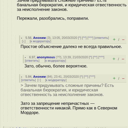
Зачем придумывать сложные причины? Есть
банальная бюрократия, и юридическая отвественность
за неисполнение законов.
Пережали, разобрались, поправили.
5.56
,
Аноним
(
3
), 13:05, 20/03/2020 [
^
] [
^^
] [
^^^
] [
ответить
]
+
–
/
[
↓
] [
к модератору
]
Простое объяснение далеко не всегда правильное.
6.97
,
anonymous
(
??
), 13:39, 21/03/2020 [
^
] [
^^
] [
^^^
]
+
–
/
[
ответить
]
[
к модератору
]
Зато, обычно, более вероятное.
5.84
,
Аноним
(
84
), 23:41, 20/03/2020 [
^
] [
^^
] [
^^^
]
+
–
/
[
ответить
]
[
↑
] [
к модератору
]
> Зачем придумывать сложные причины? Есть
банальная бюрократия, и юридическая
отвественность за неисполнение законов.
Зато за запрещение непричастных —
ответственности никакой. Прямо как в Северном
Мордоре.