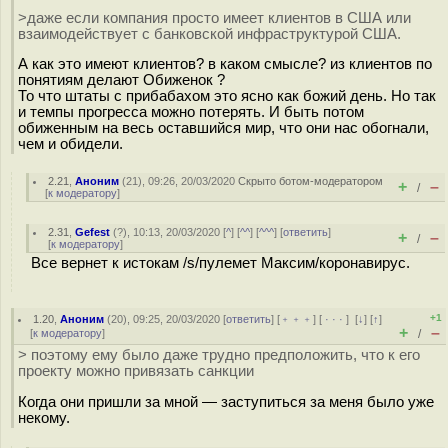
>даже если компания просто имеет клиентов в США или
взаимодействует с банковской инфраструктурой США.
А как это имеют клиентов? в каком смысле? из клиентов по
понятиям делают Обиженок ?
То что штаты с прибабахом это ясно как божий день. Но так
и темпы прогресса можно потерять. И быть потом
обиженным на весь оставшийся мир, что они нас обогнали,
чем и обидели.
2.21
,
Аноним
(
21
), 09:26, 20/03/2020
Скрыто ботом-модератором
+
–
/
[
к модератору
]
2.31
,
Gefest
(
?
), 10:13, 20/03/2020 [
^
] [
^^
] [
^^^
] [
ответить
]
+
–
/
[
к модератору
]
Все вернет к истокам /s/пулемет Максим/коронавирус.
+1
1.20
,
Аноним
(
20
), 09:25, 20/03/2020 [
ответить
] [
﹢﹢﹢
] [
· · ·
]
[
↓
] [
↑
]
+
–
[
к модератору
]
/
> поэтому ему было даже трудно предположить, что к его
проекту можно привязать санкции
Когда они пришли за мной — заступиться за меня было уже
некому.