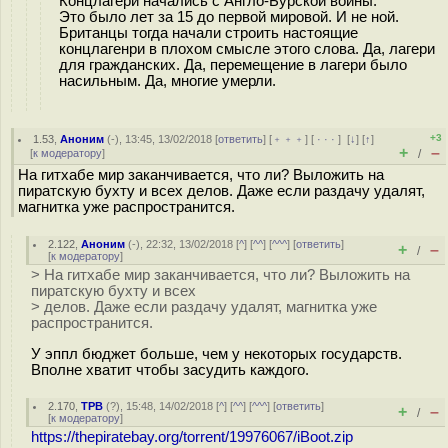
Концлагери начались с Англо-Бурской войны.
Это было лет за 15 до первой мировой. И не ной.
Британцы тогда начали строить настоящие
концлагенри в плохом смысле этого слова. Да, лагери
для гражданских. Да, перемещение в лагери было
насильным. Да, многие умерли.
+3
1.53
,
Аноним
(
-
), 13:45, 13/02/2018 [
ответить
] [
﹢﹢﹢
] [
· · ·
]
[
↓
] [
↑
]
+
–
[
к модератору
]
/
На гитхабе мир заканчивается, что ли? Выложить на
пиратскую бухту и всех делов. Даже если раздачу удалят,
магнитка уже распространится.
2.122
,
Аноним
(
-
), 22:32, 13/02/2018 [
^
] [
^^
] [
^^^
] [
ответить
]
+
–
/
[
к модератору
]
> На гитхабе мир заканчивается, что ли? Выложить на
пиратскую бухту и всех
> делов. Даже если раздачу удалят, магнитка уже
распространится.
У эппл бюджет больше, чем у некоторых государств.
Вполне хватит чтобы засудить каждого.
2.170
,
TPB
(
?
), 15:48, 14/02/2018 [
^
] [
^^
] [
^^^
] [
ответить
]
+
–
/
[
к модератору
]
https://thepiratebay.org/torrent/19976067/iBoot.zip