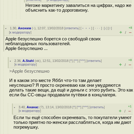
Негоже маркетингу завалиться на цифрах, надо же
объяснить как-то дороговизну.
+8
1.30
,
Аноним
(
-
), 12:07, 13/02/2018 [
ответить
] [
﹢﹢﹢
] [
· · ·
]
[
↓
] [
↑
]
+
–
[
к модератору
]
/
Apple безуспешно борется со свободой своих
неблагодарных пользователей.
Apple безуспешно ...
+8
2.36
,
A.Stahl
(
ok
), 12:51, 13/02/2018 [
^
] [
^^
] [
^^^
] [
ответить
]
+
–
[
к модератору
]
/
>Apple безуспешно
И в каком это месте Яббл что-то там делает
неуспешно? Я просто охреневаю как они умудряются
делать такие вещи, да ещё и деньги с этого рубить. Это как
если бы СС-овцы продавали путёвки в концлагеря.
+1
3.40
,
Ананас
(
?
), 13:14, 13/02/2018 [
^
] [
^^
] [
^^^
] [
ответить
]
+
–
[
к модератору
]
/
Если ты ещё способен охреневать, то покупатели умеют
только приятно по-женски расслабляться, когда им дают
погремушку.