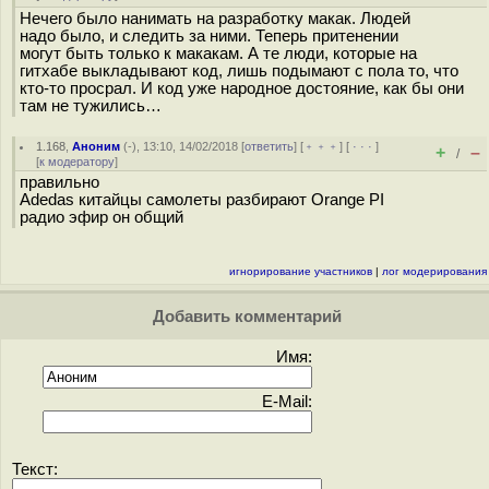
Нечего было нанимать на разработку макак. Людей
надо было, и следить за ними. Теперь притенении
могут быть только к макакам. А те люди, которые на
гитхабе выкладывают код, лишь подымают с пола то, что
кто-то просрал. И код уже народное достояние, как бы они
там не тужились…
1.168
,
Аноним
(
-
), 13:10, 14/02/2018 [
ответить
] [
﹢﹢﹢
] [
· · ·
]
+
–
/
[
к модератору
]
правильно
Adedas китайцы самолеты разбирают Orange PI
радио эфир он общий
игнорирование участников
|
лог модерирования
Добавить комментарий
Имя:
E-Mail:
Текст: