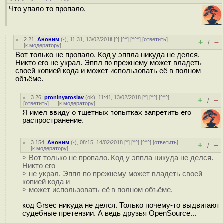
Что упало то пропало.
2.21
,
Аноним
(
-
), 11:31, 13/02/2018 [
^
] [
^^
] [
^^^
] [
ответить
]
+
–
/
[
к модератору
]
Вот только не пропало. Код у эппла никуда не делся.
Никто его не украл. Эппл по прежнему может владеть
своей копией кода и может использовать её в полном
объёме.
3.26
,
proninyaroslav
(
ok
), 11:41, 13/02/2018 [
^
] [
^^
] [
^^^
]
+
–
/
[
ответить
]
[
к модератору
]
Я имел ввиду о тщетных попытках запретить его
распространение.
3.154
,
Аноним
(
-
), 08:15, 14/02/2018 [
^
] [
^^
] [
^^^
] [
ответить
]
+
–
/
[
к модератору
]
> Вот только не пропало. Код у эппла никуда не делся.
Никто его
> не украл. Эппл по прежнему может владеть своей
копией кода и
> может использовать её в полном объёме.
код Grsec никуда не делся. Только почему-то выдвигают
судебные претензии. А ведь друзья OpenSource...