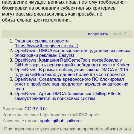
нарушение имущественных прав, поэтому требования
блокировки на основании субъективных критериев
могут рассматриваться лишь как просьба, не
обязательная для исполнения.
+
–
исправить
/
+35
Главная ссылка к новости
(
https://www.theregister.co.uk/...
)
OpenNews: DMCA использован для удаления из списка
блокировки рекламы Easylist
OpenNews: Компания RadGameTools потребовала у
GitHub закрыть репозиторий свободного проекта Kraken
OpenNews: В рамках соблюдения закона DMCA в 2015
году из GitHub было удалено более 8 тысяч проектов
OpenNews: Создатель вредоносного ПО блокировал
отчёт о проблеме под предлогом нарушения авторских
прав
OpenNews: Архив DMCA-блокировок Chilling Effects
самоустраняется из поисковых систем
Лицензия:
CC BY 3.0
Короткая ссылка: https://opennet.ru/48062-apple
Ключевые слова:
apple
,
github
,
jailbreak
При перепечатке указание ссылки на opennet.ru обязательно