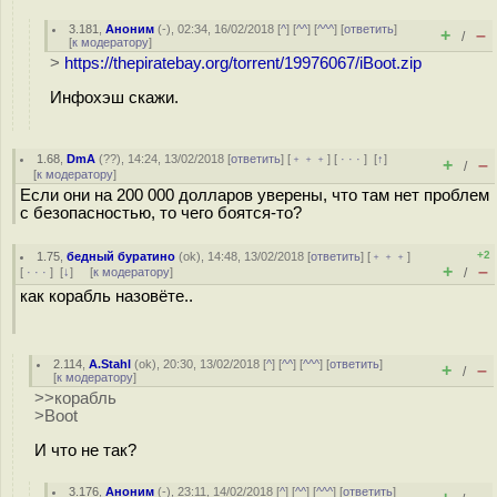
3.181
,
Аноним
(
-
), 02:34, 16/02/2018 [
^
] [
^^
] [
^^^
] [
ответить
]
+
–
/
[
к модератору
]
>
https://thepiratebay.org/torrent/19976067/iBoot.zip
Инфохэш скажи.
1.68
,
DmA
(
??
), 14:24, 13/02/2018 [
ответить
] [
﹢﹢﹢
] [
· · ·
]
[
↑
]
+
–
/
[
к модератору
]
Если они на 200 000 долларов уверены, что там нет проблем
с безопасностью, то чего боятся-то?
+2
1.75
,
бедный буратино
(
ok
), 14:48, 13/02/2018 [
ответить
] [
﹢﹢﹢
]
+
–
[
· · ·
]
[
↓
] [
к модератору
]
/
как корабль назовёте..
2.114
,
A.Stahl
(
ok
), 20:30, 13/02/2018 [
^
] [
^^
] [
^^^
] [
ответить
]
+
–
/
[
к модератору
]
>>корабль
>Boot
И что не так?
3.176
,
Аноним
(
-
), 23:11, 14/02/2018 [
^
] [
^^
] [
^^^
] [
ответить
]