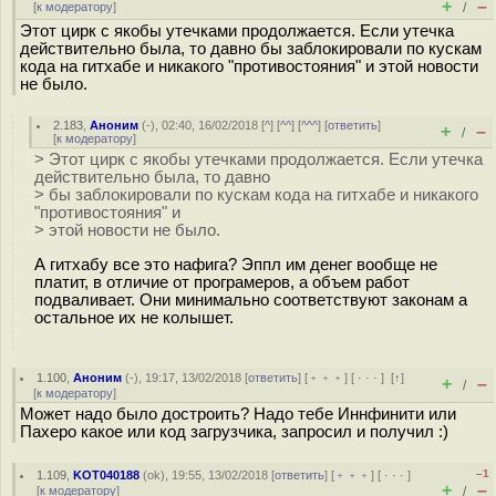
+
–
[
к модератору
]
/
Этот цирк с якобы утечками продолжается. Если утечка
действительно была, то давно бы заблокировали по кускам
кода на гитхабе и никакого "противостояния" и этой новости
не было.
2.183
,
Аноним
(
-
), 02:40, 16/02/2018 [
^
] [
^^
] [
^^^
] [
ответить
]
+
–
/
[
к модератору
]
> Этот цирк с якобы утечками продолжается. Если утечка
действительно была, то давно
> бы заблокировали по кускам кода на гитхабе и никакого
"противостояния" и
> этой новости не было.
А гитхабу все это нафига? Эппл им денег вообще не
платит, в отличие от програмеров, а объем работ
подваливает. Они минимально соответствуют законам а
остальное их не колышет.
1.100
,
Аноним
(
-
), 19:17, 13/02/2018 [
ответить
] [
﹢﹢﹢
] [
· · ·
]
[
↑
]
+
–
/
[
к модератору
]
Может надо было достроить? Надо тебе Иннфинити или
Пахеро какое или код загрузчика, запросил и получил :)
–1
1.109
,
KOT040188
(
ok
), 19:55, 13/02/2018 [
ответить
] [
﹢﹢﹢
] [
· · ·
]
+
–
[
к модератору
]
/