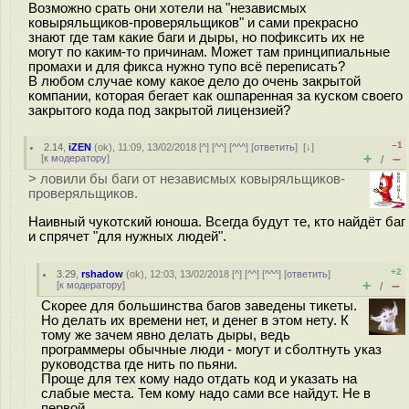
Возможно срать они хотели на "независмых
ковыряльщиков-проверяльщиков" и сами прекрасно
знают где там какие баги и дыры, но пофиксить их не
могут по каким-то причинам. Может там принципиальные
промахи и для фикса нужно тупо всё переписать?
В любом случае кому какое дело до очень закрытой
компании, которая бегает как ошпаренная за куском своего
закрытого кода под закрытой лицензией?
–1
2.14
,
iZEN
(
ok
), 11:09, 13/02/2018 [
^
] [
^^
] [
^^^
] [
ответить
]
[
↓
]
+
–
[
к модератору
]
/
> ловили бы баги от независмых ковыряльщиков-
проверяльщиков.
Наивный чукотский юноша. Всегда будут те, кто найдёт баг
и спрячет "для нужных людей".
+2
3.29
,
rshadow
(
ok
), 12:03, 13/02/2018 [
^
] [
^^
] [
^^^
] [
ответить
]
+
–
[
к модератору
]
/
Скорее для большинства багов заведены тикеты.
Но делать их времени нет, и денег в этом нету. К
тому же зачем явно делать дыры, ведь
программеры обычные люди - могут и сболтнуть указ
руководства где нить по пьяни.
Проще для тех кому надо отдать код и указать на
слабые места. Тем кому надо сами все найдут. Не в
первой.