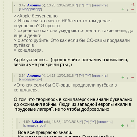
–1
3.42
,
Аноним
(
-
), 13:23, 13/02/2018 [
^
] [
^^
] [
^^^
] [
ответить
]
+
–
[
к модератору
]
/
>>Apple безуспешно
> И в каком это месте Яббл что-то там делает
неуспешно? Я просто
> охреневаю как они умудряются делать такие вещи, да
ещё и деньги
> с этого рубить. Это как если бы СС-овцы продавали
путёвки в
> концлагеря.
Apple успешно ... (продолжайте рекламную компанию,
зеваки уже раскрыли рты ;)
3.64
,
Аноним
(
-
), 14:13, 13/02/2018 [
^
] [
^^
] [
^^^
] [
ответить
]
+
–
/
[
к модератору
]
>Это как если бы СС-овцы продавали путёвки в
концлагеря.
О том что творилось в концлагерях не знали буквально
до окончания войны. Люди из западной европы ехали в
"трудовые лагеря", не то чтобы добровольно
+3
4.89
,
A.Stahl
(
ok
), 16:58, 13/02/2018 [
^
] [
^^
] [
^^^
] [
ответить
]
+
–
[
к модератору
]
/
Все всё прекрасно знали.