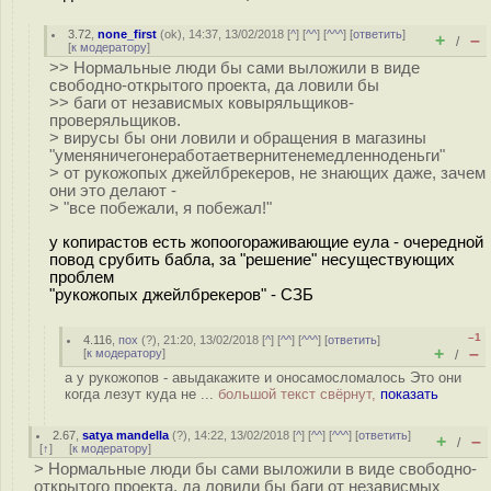
3.72
,
none_first
(
ok
), 14:37, 13/02/2018 [
^
] [
^^
] [
^^^
] [
ответить
]
+
–
/
[
к модератору
]
>> Нормальные люди бы сами выложили в виде
свободно-открытого проекта, да ловили бы
>> баги от независмых ковыряльщиков-
проверяльщиков.
> вирусы бы они ловили и обращения в магазины
"уменяничегонеработаетвернитенемедленноденьги"
> от рукожопых джейлбрекеров, не знающих даже, зачем
они это делают -
> "все побежали, я побежал!"
у копирастов есть жопоогораживающие еула - очередной
повод срубить бабла, за "решение" несуществующих
проблем
"рукожопых джейлбрекеров" - СЗБ
–1
4.116
,
пох
(
?
), 21:20, 13/02/2018 [
^
] [
^^
] [
^^^
] [
ответить
]
+
–
[
к модератору
]
/
а у рукожопов - авыдакажите и оносамосломалось Это они
когда лезут куда не ...
большой текст свёрнут,
показать
2.67
,
satya mandella
(
?
), 14:22, 13/02/2018 [
^
] [
^^
] [
^^^
] [
ответить
]
+
–
/
[
↑
] [
к модератору
]
> Нормальные люди бы сами выложили в виде свободно-
открытого проекта, да ловили бы баги от независмых