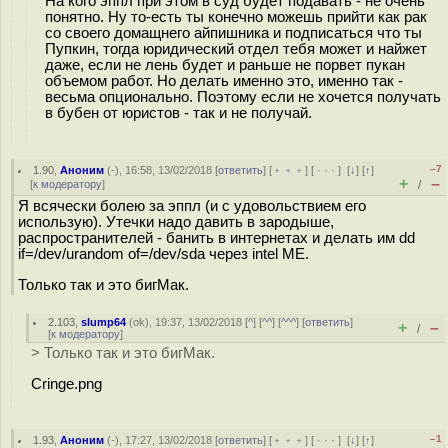
На кого эппл при этом в суд будет подавать - не очень
понятно. Ну то-есть ты конечно можешь прийти как рак
со своего домащнего айпишника и подписаться что ты
Пупкин, тогда юридический отдел тебя может и найжет
даже, если не лень будет и раньше не порвет пукан
объемом работ. Но делать именно это, именно так -
весьма опционально. Поэтому если не хочется получать
в бубен от юристов - так и не получай.
–7
1.90
,
Аноним
(
-
), 16:58, 13/02/2018 [
ответить
] [
﹢﹢﹢
] [
· · ·
]
[
↓
] [
↑
]
+
–
[
к модератору
]
/
Я всячески болею за эппл (и с удовольствием его
использую). Утечки надо давить в зародыше,
распространителей - банить в интернетах и делать им dd
if=/dev/urandom of=/dev/sda через intel ME.
Только так и это бигМак.
2.103
,
slump64
(
ok
), 19:37, 13/02/2018 [
^
] [
^^
] [
^^^
] [
ответить
]
+
–
/
[
к модератору
]
> Только так и это бигМак.
Cringe.png
–1
1.93
,
Аноним
(
-
), 17:27, 13/02/2018 [
ответить
] [
﹢﹢﹢
] [
· · ·
]
[
↓
] [
↑
]