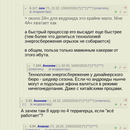
–1
6.117
,
пох
(
?
), 21:22, 13/02/2018 [
^
] [
^^
] [
^^^
] [
ответить
]
+
–
[
к модератору
]
/
> около 2Ач для ведроида это крайне мало. Мне
4Ач хватает как
а быстрый процессор его высадит еще быстрее
(тем более что делиться технологией
энергосбережения огрызок не собирается)
в общем, польза только мамкиным хакерам от
этого ибута.
7.184
,
Аноним
(
-
), 02:43, 16/02/2018 [
^
] [
^^
] [
^^^
]
+
–
/
[
ответить
]
[
к модератору
]
Технологии энергосбережения у дизайнерского
бюро - шедевр сезона. Если чо андроиды нынче
могут и подольше ифона валяться в режиме
ничегонеделания. Даже с китайскими процами.
–2
5.83
,
Аноним
(
-
), 16:10, 13/02/2018 [
^
] [
^^
] [
^^^
] [
ответить
]
+
–
[
↑
] [
к модератору
]
/
А зачем там 8 ядер по 4 террагерца, если "всё
работает"?
6.84
,
Ананас
(
?
), 16:20, 13/02/2018 [
^
] [
^^
] [
^^^
]
+
–
/
[
ответить
]
[
к модератору
]