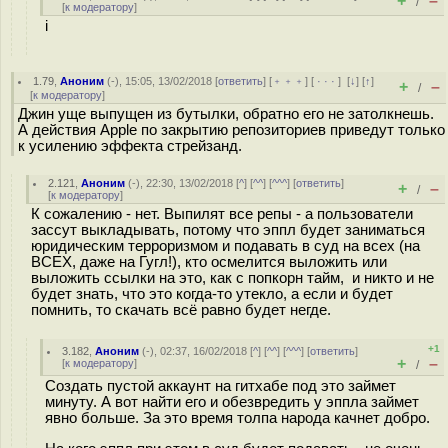
+
–
/
[
к модератору
]
i
1.79
,
Аноним
(
-
), 15:05, 13/02/2018 [
ответить
] [
﹢﹢﹢
] [
· · ·
]
[
↓
] [
↑
]
+
–
/
[
к модератору
]
Джин уще выпущен из бутылки, обратно его не затолкнешь.
А действия Apple по закрытию репозиториев приведут только
к усилению эффекта стрейзанд.
2.121
,
Аноним
(
-
), 22:30, 13/02/2018 [
^
] [
^^
] [
^^^
] [
ответить
]
+
–
/
[
к модератору
]
К сожалению - нет. Выпилят все репы - а пользователи
зассут выкладывать, потому что эппл будет заниматься
юридическим терроризмом и подавать в суд на всех (на
ВСЕХ, даже на Гугл!), кто осмелится выложить или
выложить ссылки на это, как с попкорн тайм, и никто и не
будет знать, что это когда-то утекло, а если и будет
помнить, то скачать всё равно будет негде.
+1
3.182
,
Аноним
(
-
), 02:37, 16/02/2018 [
^
] [
^^
] [
^^^
] [
ответить
]
+
–
[
к модератору
]
/
Создать пустой аккаунт на гитхабе под это займет
минуту. А вот найти его и обезвредить у эппла займет
явно больше. За это время толпа народа качнет добро.