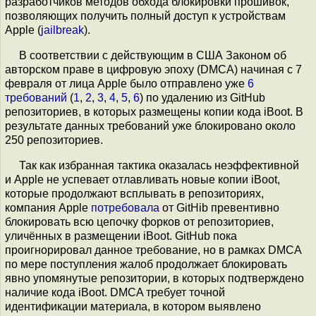
разработчиков методов обхода блокировки прошивок,
позволяющих получить полный доступ к устройствам
Apple (
jailbreak
).
В соответствии с действующим в США Законом об
авторском праве в цифровую эпоху (DMCA) начиная с 7
февраля от лица Apple было отправлено уже
6
требований
(
1
,
2
,
3
,
4
,
5
,
6
) по удалению из GitHub
репозиториев, в которых размещены копии кода iBoot. В
результате данных требований уже блокировано около
250 репозиториев.
Так как избранная тактика оказалась неэффективной
и Apple не успевает отлавливать новые копии iBoot,
которые продолжают всплывать в репозиториях,
компания Apple
потребовала
от GitHib превентивно
блокировать всю цепочку форков от репозиториев,
уличённых в размещении iBoot. GitHub пока
проигнорировал данное требование, но в рамках DMCA
по мере поступления жалоб продолжает блокировать
явно упомянутые репозитории, в которых подтверждено
наличие кода iBoot. DMCA требует точной
идентификации материала, в котором выявлено