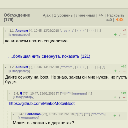
Обсуждение
Ajax
|
1 уровень
|
Линейный
|
+/-
|
Раскрыть
(179)
всё
|
RSS
–9
1.1
,
Аноним
(
-
), 10:45, 13/02/2018 [
ответить
] [
﹢﹢﹢
] [
· · ·
]
[
↓
]
+
–
[
к модератору
]
/
капитализм против социализма
....большая нить свёрнута, показать (121)
+10
1.2
,
Аноним
(
-
), 10:46, 13/02/2018 [
ответить
] [
﹢﹢﹢
] [
· · ·
]
[
↓
] [
↑
]
+
–
[
к модератору
]
/
Дайте ссыклу на iboot. Не знаю, зачем он мне нужен, но пусть
будет.
+10
2.4
,
Я
(
??
), 10:47, 13/02/2018 [
^
] [
^^
] [
^^^
] [
ответить
]
[
↓
]
+
–
[
к модератору
]
/
https://github.com/MiakoMoto/iBoot
3.47
,
Fantomas
(
??
), 13:35, 13/02/2018 [
^
] [
^^
] [
^^^
] [
ответить
]
+
–
/
[
к модератору
]
Может выложить в даркнетах?