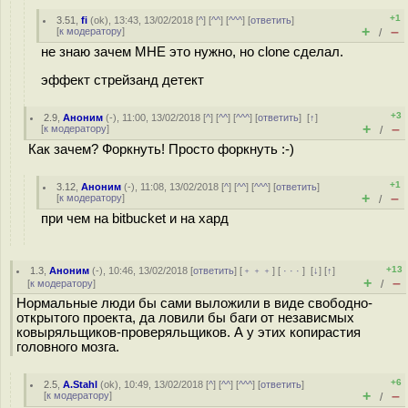
+1
3.51
,
fi
(
ok
), 13:43, 13/02/2018 [
^
] [
^^
] [
^^^
] [
ответить
]
+
–
[
к модератору
]
/
не знаю зачем МНЕ это нужно, но clone сделал.
эффект стрейзанд детект
+3
2.9
,
Аноним
(
-
), 11:00, 13/02/2018 [
^
] [
^^
] [
^^^
] [
ответить
]
[
↑
]
+
–
[
к модератору
]
/
Как зачем? Форкнуть! Просто форкнуть :-)
+1
3.12
,
Аноним
(
-
), 11:08, 13/02/2018 [
^
] [
^^
] [
^^^
] [
ответить
]
+
–
[
к модератору
]
/
при чем на bitbucket и на хард
+13
1.3
,
Аноним
(
-
), 10:46, 13/02/2018 [
ответить
] [
﹢﹢﹢
] [
· · ·
]
[
↓
] [
↑
]
+
–
[
к модератору
]
/
Нормальные люди бы сами выложили в виде свободно-
открытого проекта, да ловили бы баги от независмых
ковыряльщиков-проверяльщиков. А у этих копирастия
головного мозга.
+6
2.5
,
A.Stahl
(
ok
), 10:49, 13/02/2018 [
^
] [
^^
] [
^^^
] [
ответить
]
+
–
[
к модератору
]
/