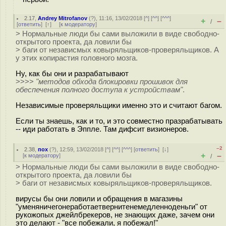
2.17
,
Andrey Mitrofanov
(
?
), 11:16, 13/02/2018 [
^
] [
^^
] [
^^^
]
+
–
/
[
ответить
]
[
↑
] [
к модератору
]
> Нормальные люди бы сами выложили в виде свободно-
открытого проекта, да ловили бы
> баги от независмых ковыряльщиков-проверяльщиков. А
у этих копирастия головного мозга.
Ну, как бы они и разрабатывают
>>>>
"методов обхода блокировки прошивок для
обеспечения полного доступа к устройствам"
.
Независимые проверяльщики именно это и считают багом.
Если ты знаешь, как и то, и это совместно празрабатывать
-- иди работать в Эппле. Там дифсит визионеров.
–2
2.38
,
пох
(
?
), 12:59, 13/02/2018 [
^
] [
^^
] [
^^^
] [
ответить
]
[
↓
]
+
–
[
к модератору
]
/
> Нормальные люди бы сами выложили в виде свободно-
открытого проекта, да ловили бы
> баги от независмых ковыряльщиков-проверяльщиков.
вирусы бы они ловили и обращения в магазины
"уменяничегонеработаетвернитенемедленноденьги" от
рукожопых джейлбрекеров, не знающих даже, зачем они
это делают - "все побежали, я побежал!"