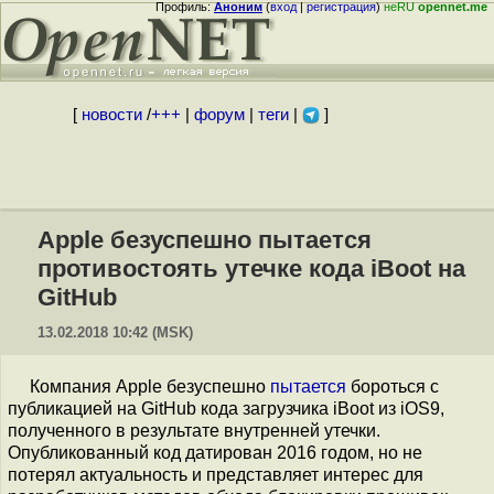
Профиль:
Аноним
(
вход
|
регистрация
)
неRU
opennet.me
[
новости
/
+++
|
форум
|
теги
|
]
Apple безуспешно пытается
противостоять утечке кода iBoot на
GitHub
13.02.2018 10:42 (MSK)
Компания Apple безуспешно
пытается
бороться с
публикацией на GitHub кода загрузчика iBoot из iOS9,
полученного в результате внутренней утечки.
Опубликованный код датирован 2016 годом, но не
потерял актуальность и представляет интерес для