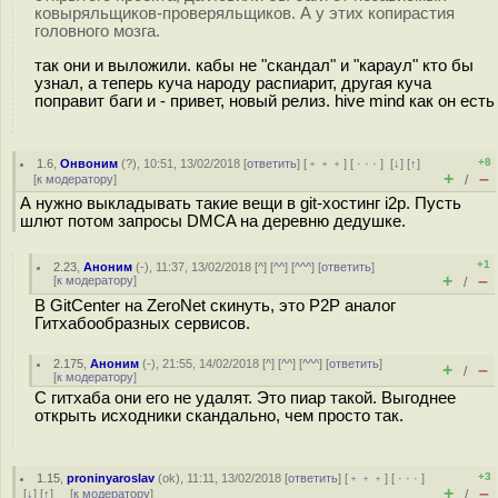
ковыряльщиков-проверяльщиков. А у этих копирастия
головного мозга.
так они и выложили. кабы не "скандал" и "караул" кто бы
узнал, а теперь куча народу распиарит, другая куча
поправит баги и - привет, новый релиз. hive mind как он есть
+8
1.6
,
Онвоним
(
?
), 10:51, 13/02/2018 [
ответить
] [
﹢﹢﹢
] [
· · ·
]
[
↓
] [
↑
]
+
–
[
к модератору
]
/
А нужно выкладывать такие вещи в git-хостинг i2p. Пусть
шлют потом запросы DMCA на деревню дедушке.
+1
2.23
,
Аноним
(
-
), 11:37, 13/02/2018 [
^
] [
^^
] [
^^^
] [
ответить
]
+
–
[
к модератору
]
/
В GitCenter на ZeroNet скинуть, это P2P аналог
Гитхабообразных сервисов.
2.175
,
Аноним
(
-
), 21:55, 14/02/2018 [
^
] [
^^
] [
^^^
] [
ответить
]
+
–
/
[
к модератору
]
С гитхаба они его не удалят. Это пиар такой. Выгоднее
открыть исходники скандально, чем просто так.
+3
1.15
,
proninyaroslav
(
ok
), 11:11, 13/02/2018 [
ответить
] [
﹢﹢﹢
] [
· · ·
]
+
–
[
↓
] [
↑
] [
к модератору
]
/