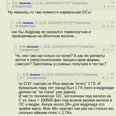
+2
2.27
,
Аноним
(
-
), 11:51, 13/02/2018 [
^
] [
^^
] [
^^^
] [
ответить
]
+
–
[
к модератору
]
/
Ну наконец-то там появится нормальная ОСь!
+1
3.39
,
Ананас
(
?
), 13:11, 13/02/2018 [
^
] [
^^
] [
^^^
] [
ответить
]
+
–
[
к модератору
]
/
как бы Андроид не оказался тормознутым и
прожорливым на яблочном железе...
+2
4.49
,
Аноним
(
-
), 13:41, 13/02/2018 [
^
] [
^^
] [
^^^
] [
ответить
]
+
–
[
к модератору
]
/
Чо, оно там настолько осталое? А как же рапорты
аппле о гипертехнологиях процессоров фирмы
самсунг? Триллионы условных попугаев в тестах?
+3
5.78
,
Ананас
(
?
), 15:03, 13/02/2018 [
^
] [
^^
] [
^^^
] [
ответить
]
+
–
[
↓
] [
к модератору
]
/
по ОЗУ смотрю не Plus-версии "всего" 2 Гб. И
буквально пару лет назад был 1 Гб (чего в ведроиде
далеко не "за глаза" уже давно).
И чисто технически: ОС, заточенная под железо на
C vs Java + 100500 фич под всякое разное железо в
ОС и ведре. Аккум около 2Ач для ведроида это
крайне мало. Мне 4Ач хватает как раз на столько же,
сколько айвоню плюс с 2.7Ач.