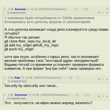
–1
1.18
,
Аноним
(
-
), 11:19, 13/02/2018 [
ответить
] [
﹢﹢﹢
] [
· · ·
]
[
↑
]
+
–
[
к модератору
]
/
> компания Apple потребовала от GitHib превентивно
блокировать всю цепочку форков от репозиториев
А эта цепочка возникает когда репо клонируется средствами
гитхаба?
Я обычно так делаю:
git clone their_repo my_local_dir
git add my_origin github_my_repo
git push my_origin
хотя при пуше, особенно старых репо, часто возникают
мелкие проблемы типа "почтовый адрес некорректный".
Видимо гитхаб со временем усложняет проверки формата
коммитов. А при форке "внутри себя" таких проверок нет.
1.24
,
Кир
(
?
), 11:39, 13/02/2018 [
ответить
] [
﹢﹢﹢
] [
· · ·
]
+
–
/
[
к модератору
]
Security by obscurity оно такое...
1.25
,
Агроном
(
?
), 11:40, 13/02/2018 [
ответить
] [
﹢﹢﹢
] [
· · ·
]
[
↓
]
+
–
/
[
к модератору
]
Это , получается, на ифон можно анроед запилить?