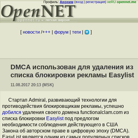
Профиль:
Аноним
(
вход
|
регистрация
)
неRU
opennet.me
[
новости
/
+++
|
форум
|
теги
|
]
DMCA использован для удаления из
списка блокировки рекламы Easylist
11.08.2017 20:13 (MSK)
Стартап Admiral, развивающий технологии для
противодействия блокировщикам рекламы, успешно
добился
удаления своего домена functionalclam.com из
списка блокировки
Easylist
под предлогом
необходимости соблюдения действующего в США
Закона об авторском праве в цифровую эпоху (DMCA).
EasyList является одним из самых популярных списков