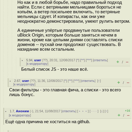
Но как и в любой борьбе, надо правильный подход
найти. Если с ветряными мельницами бороться не
копьём, а ветер посильнее включить, то ветряные
мельницы сдует. И копирасты, как они уже
неоднократно демонстрировали, умеют рулить ветром.
А единичные упёртые продвинутые пользователи
uBlock Origin, которым больше заняться нечем в
жизни, кроме как целыми днями составлять списки
доменов -- пускай они продолжат существовать. В
назидание всем остальным.
5.94
,
user
(
??
), 20:31, 12/08/2017 [
^
] [
^^
] [
^^^
] [
ответить
]
+
–
/
[
к модератору
]
Белый список JS - это наше всё.
2.67
,
user
(
??
), 11:36, 12/08/2017 [
^
] [
^^
] [
^^^
] [
ответить
]
[
↑
]
+
–
/
[
к модератору
]
Свои фильтры - это главная фича, а списки - это всего
лишь бонус.
+16
1.7
,
Аноним
(
-
), 21:54, 11/08/2017 [
ответить
] [
﹢﹢﹢
] [
· · ·
]
[
↓
] [
↑
]
+
–
[
к модератору
]
/
Ещё одна причина не хоститься на github.