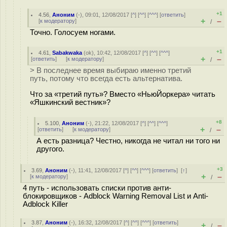
+1
4.56
,
Аноним
(
-
), 09:01, 12/08/2017 [
^
] [
^^
] [
^^^
] [
ответить
]
+
–
[
к модератору
]
/
Точно. Голосуем ногами.
+1
4.61
,
Sabakwaka
(
ok
), 10:42, 12/08/2017 [
^
] [
^^
] [
^^^
]
+
–
[
ответить
]
[
к модератору
]
/
> В последнее время выбираю именно третий
путь, потому что всегда есть альтернатива.
Что за «третий путь»? Вместо «НьюЙоркера» читать
«Яшкинский вестник»?
+8
5.100
,
Аноним
(
-
), 21:22, 12/08/2017 [
^
] [
^^
] [
^^^
]
+
–
[
ответить
]
[
к модератору
]
/
А есть разница? Честно, никогда не читал ни того ни
другого.
+3
3.69
,
Аноним
(
-
), 11:41, 12/08/2017 [
^
] [
^^
] [
^^^
] [
ответить
]
[
↑
]
+
–
[
к модератору
]
/
4 путь - использовать списки против анти-
блокировщиков - Adblock Warning Removal List и Anti-
Adblock Killer
3.87
,
Аноним
(
-
), 16:32, 12/08/2017 [
^
] [
^^
] [
^^^
] [
ответить
]
+
–
/