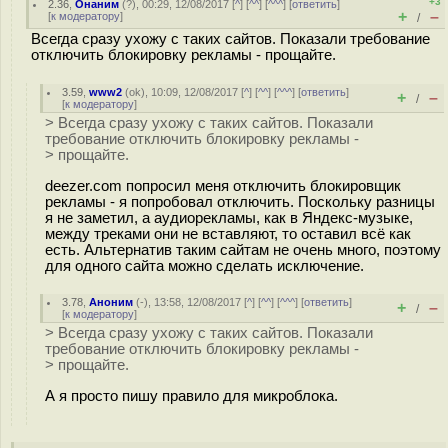
+3
2.36
,
Онаним
(
?
), 00:29, 12/08/2017 [
^
] [
^^
] [
^^^
] [
ответить
]
+
–
[
к модератору
]
/
Всегда сразу ухожу с таких сайтов. Показали требование
отключить блокировку рекламы - прощайте.
3.59
,
www2
(
ok
), 10:09, 12/08/2017 [
^
] [
^^
] [
^^^
] [
ответить
]
+
–
/
[
к модератору
]
> Всегда сразу ухожу с таких сайтов. Показали
требование отключить блокировку рекламы -
> прощайте.
deezer.com попросил меня отключить блокировщик
рекламы - я попробовал отключить. Поскольку разницы
я не заметил, а аудиорекламы, как в Яндекс-музыке,
между треками они не вставляют, то оставил всё как
есть. Альтернатив таким сайтам не очень много, поэтому
для одного сайта можно сделать исключение.
3.78
,
Аноним
(
-
), 13:58, 12/08/2017 [
^
] [
^^
] [
^^^
] [
ответить
]
+
–
/
[
к модератору
]
> Всегда сразу ухожу с таких сайтов. Показали
требование отключить блокировку рекламы -
> прощайте.
А я просто пишу правило для микроблока.