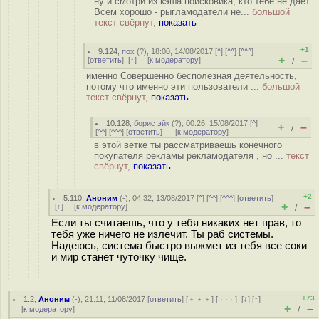
ну и смотри из кэша поисковика, кто тебе не дает
Всем хорошо - рыгламодатели не...
большой
текст свёрнут,
показать
+1
9.124
,
пох
(
?
), 18:00, 14/08/2017 [
^
] [
^^
] [
^^^
]
+
–
[
ответить
]
[
↑
] [
к модератору
]
/
именно Совершенно бесполезная деятельность,
потому что именно эти пользователи ...
большой
текст свёрнут,
показать
10.128
,
борис эйк
(
?
), 00:26, 15/08/2017 [
^
]
+
–
/
[
^^
] [
^^^
] [
ответить
]
[
к модератору
]
в этой ветке ты рассматриваешь конечного
покупателя рекламы рекламодателя , но ...
текст
свёрнут,
показать
+2
5.110
,
Аноним
(
-
), 04:32, 13/08/2017 [
^
] [
^^
] [
^^^
] [
ответить
]
+
–
[
↑
] [
к модератору
]
/
Если ты считаешь, что у тебя никаких нет прав, то
тебя уже ничего не излечит. Ты раб системы.
Надеюсь, система быстро выжмет из тебя все соки
и мир станет чуточку чище.
+73
1.2
,
Аноним
(
-
), 21:11, 11/08/2017 [
ответить
] [
﹢﹢﹢
] [
· · ·
]
[
↓
] [
↑
]
+
–
[
к модератору
]
/