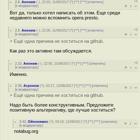
+1
2.8
,
Аноним
(
-
), 22:02, 11/08/2017 [
^
] [
^^
] [
^^^
] [
ответить
]
+
–
[
к модератору
]
/
Вот да, только хотел написать об этом. Еще среди
недавнего можно вспомнить opera presto.
+2
2.9
,
Аноним
(
-
), 22:05, 11/08/2017 [
^
] [
^^
] [
^^^
] [
ответить
]
+
–
[
к модератору
]
/
> Ещё одна причина не хоститься на github.
Как раз это активно там обсуждается.
+3
2.10
,
Аноним
(
-
), 22:05, 11/08/2017 [
^
] [
^^
] [
^^^
] [
ответить
]
+
–
[
к модератору
]
/
Именно.
2.39
,
Агроном
(
?
), 02:17, 12/08/2017 [
^
] [
^^
] [
^^^
] [
ответить
]
+
–
/
[
к модератору
]
> Ещё одна причина не хоститься на github.
Надо быть более конструктивным. Предложите
позитивную альтернативу, где лучше хоститься?
3.42
,
Ойнонимос
(
?
), 04:10, 12/08/2017 [
^
] [
^^
] [
^^^
] [
ответить
]
+
–
/
[
к модератору
]
notabug.org