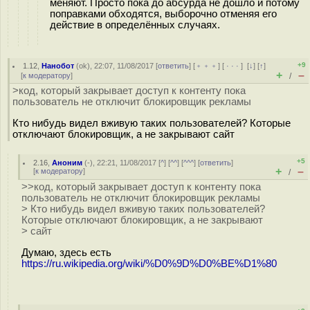
меняют. Просто пока до абсурда не дошло и потому
поправками обходятся, выборочно отменяя его
действие в определённых случаях.
+9
1.12
,
Нанобот
(
ok
), 22:07, 11/08/2017 [
ответить
] [
﹢﹢﹢
] [
· · ·
]
[
↓
] [
↑
]
+
–
[
к модератору
]
/
>код, который закрывает доступ к контенту пока
пользователь не отключит блокировщик рекламы
Кто нибудь видел вживую таких пользователей? Которые
отключают блокировщик, а не закрывают сайт
+5
2.16
,
Аноним
(
-
), 22:21, 11/08/2017 [
^
] [
^^
] [
^^^
] [
ответить
]
+
–
[
к модератору
]
/
>>код, который закрывает доступ к контенту пока
пользователь не отключит блокировщик рекламы
> Кто нибудь видел вживую таких пользователей?
Которые отключают блокировщик, а не закрывают
> сайт
Думаю, здесь есть
https://ru.wikipedia.org/wiki/%D0%9D%D0%BE%D1%80