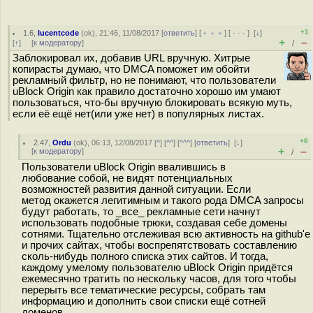
+1
1.6
,
lucentcode
(
ok
), 21:46, 11/08/2017 [
ответить
] [
﹢﹢﹢
] [
· · ·
]
[
↓
]
+
–
[
↑
] [
к модератору
]
/
Заблокировал их, добавив URL вручную. Хитрые
копирасты думаю, что DMCA поможет им обойти
рекламный фильтр, но не понимают, что пользователи
uBlock Origin как правило достаточно хорошо им умают
пользоваться, что-бы вручную блокировать всякую муть,
если её ещё нет(или уже нет) в популярных листах.
+6
2.47
,
Ordu
(
ok
), 06:13, 12/08/2017 [
^
] [
^^
] [
^^^
] [
ответить
]
[
↓
]
+
–
[
к модератору
]
/
Пользователи uBlock Origin ввалившись в
любование собой, не видят потенциальных
возможностей развития данной ситуации. Если
метод окажется легитимным и такого рода DMCA запросы
будут работать, то _все_ рекламные сети начнут
использовать подобные трюки, создавая себе домены
сотнями. Тщательно отслеживая всю активность на github'е
и прочих сайтах, чтобы воспрепятствовать составлению
сколь-нибудь полного списка этих сайтов. И тогда,
каждому умелому пользователю uBlock Origin придётся
ежемесячно тратить по нескольку часов, для того чтобы
перерыть все тематические ресурсы, собрать там
информацию и дополнить свои списки ещё сотней
доменов.