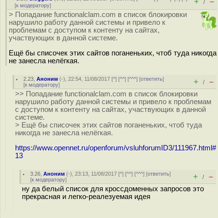
+
–
/
[
к модератору
]
> Попадание functionalclam.com в список блокировки
нарушило работу данной системы и привело к
проблемам с доступом к контенту на сайтах,
участвующих в данной системе.
Ещё бы списочек этих сайтов поганеньких, чтоб туда никогда
не занесла нелёгкая.
2.23
,
Аноним
(
-
), 22:54, 11/08/2017 [
^
] [
^^
] [
^^^
] [
ответить
]
+
–
/
[
к модератору
]
>> Попадание functionalclam.com в список блокировки
нарушило работу данной системы и привело к проблемам
с доступом к контенту на сайтах, участвующих в данной
системе.
> Ещё бы списочек этих сайтов поганеньких, чтоб туда
никогда не занесла нелёгкая.
https://www.opennet.ru/openforum/vsluhforumID3/111967.html#
13
3.26
,
Аноним
(
-
), 23:13, 11/08/2017 [
^
] [
^^
] [
^^^
] [
ответить
]
+
–
/
[
к модератору
]
ну да белый список для кроссдоменных запросов это
прекрасная и легко-реалезуемая идея