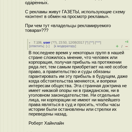
одаренных.
С рекламы живут ГАЗЕТЫ, использующие схему
«контент в обмен на просмотр рекламы».
При чем тут «владельцы рекламируемого
товара»???
+8
7.106
,
user
(
??
), 23:50, 12/08/2017 [
^
] [
^^
] [
^^^
]
+
–
[
ответить
]
[
↓
] [
к модератору
]
/
В последнее время у некоторых групп в нашей
стране сложилось мнение, что человек или
корпорация, получая прибыль на протяжении
ряда лет, тем самым приобретает на неё особое
право, а правительство и суды обязаны
гарантировать им эту прибыль в будущем, даже
когда обстоятельства меняются, и вопреки
интересам общества. Эта странная доктрина не
имеет никакой опоры ни в гражданском, ни в
уголовном законодательстве. Ни отдельные
лица, ни корпорации не имеют ни малейшего
права являться в суд и просить, чтобы часы
истории были остановлены или стрелки их
переведены назад.
Роберт Хайнлайн