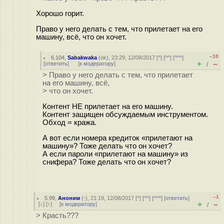
Хорошо горит.
Право у него делать с тем, что прилетает на его
машину, всё, что он хочет.
–10
6.104
,
Sabakwaka
(
ok
), 23:29, 12/08/2017 [
^
] [
^^
] [
^^^
]
+
–
[
ответить
]
[
к модератору
]
/
> Право у него делать с тем, что прилетает
на его машину, всё,
> что он хочет.
Контент НЕ прилетает на его машину.
Контент защищен обсуждаемым инструментом.
Обход = кража.
А вот если номера кредиток «прилетают на
машину»? Тоже делать что он хочет?
А если пароли «прилетают на машину» из
снифера? Тоже делать что он хочет?
–1
5.99
,
Аноним
(
-
), 21:19, 12/08/2017 [
^
] [
^^
] [
^^^
] [
ответить
]
+
–
[
↓
] [
↑
] [
к модератору
]
/
> Красть???