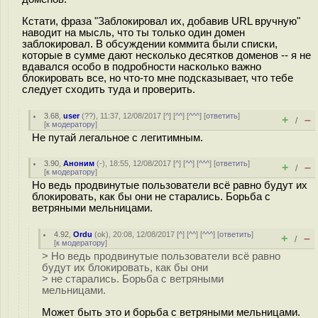
Кстати, фраза "Заблокировал их, добавив URL вручную"
наводит на мысль, что ты только один домен
заблокировал. В обсуждении коммита были списки,
которые в сумме дают несколько десятков доменов -- я не
вдавался особо в подробности насколько важно
блокировать все, но что-то мне подсказывает, что тебе
следует сходить туда и проверить.
3.68
,
user
(
??
), 11:37, 12/08/2017 [
^
] [
^^
] [
^^^
] [
ответить
]
+
–
/
[
к модератору
]
Не путай легальное с легитимным.
3.90
,
Аноним
(
-
), 18:55, 12/08/2017 [
^
] [
^^
] [
^^^
] [
ответить
]
+
–
/
[
к модератору
]
Но ведь продвинутые пользователи всё равно будут их
блокировать, как бы они не старались. Борьба с
ветряными мельницами.
4.92
,
Ordu
(
ok
), 20:08, 12/08/2017 [
^
] [
^^
] [
^^^
] [
ответить
]
+
–
/
[
к модератору
]
> Но ведь продвинутые пользователи всё равно
будут их блокировать, как бы они
> не старались. Борьба с ветряными
мельницами.
Может быть это и борьба с ветряными мельницами.