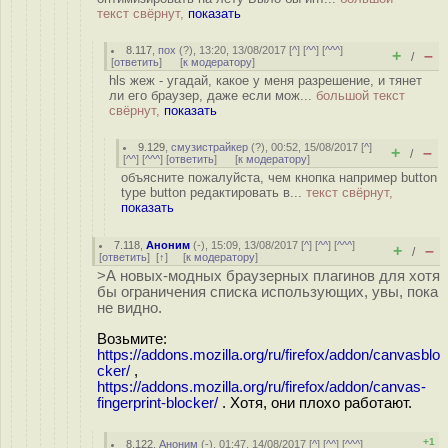
текст свёрнут,
показать
8.117
,
пох
(
?
), 13:20, 13/08/2017 [
^
] [
^^
] [
^^^
]
+
–
/
[
ответить
]
[
к модератору
]
hls жеж - угадай, какое у меня разрешение, и тянет
ли его браузер, даже если мож...
большой текст
свёрнут,
показать
9.129
,
смузистрайкер
(
?
), 00:52, 15/08/2017 [
^
]
+
–
/
[
^^
] [
^^^
] [
ответить
]
[
к модератору
]
объясните пожалуйста, чем кнопка например button
type button редактировать в...
текст свёрнут,
показать
7.118
,
Аноним
(
-
), 15:09, 13/08/2017 [
^
] [
^^
] [
^^^
]
+
–
/
[
ответить
]
[
↑
] [
к модератору
]
>А новых-модных браузерных плагинов для хотя
бы ограничения списка использующих, увы, пока
не видно.
Возьмите:
https://addons.mozilla.org/ru/firefox/addon/canvasblo
cker/
,
https://addons.mozilla.org/ru/firefox/addon/canvas-
fingerprint-blocker/
. Хотя, они плохо работают.
+1
8.122
,
Аноним
(
-
), 01:47, 14/08/2017 [
^
] [
^^
] [
^^^
]