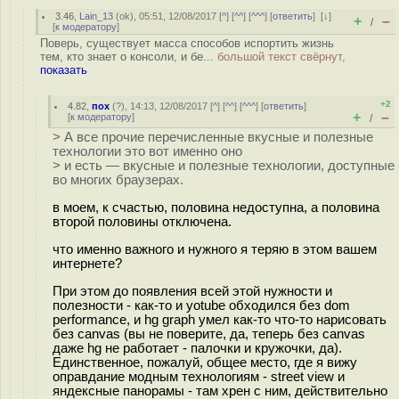
3.46
,
Lain_13
(
ok
), 05:51, 12/08/2017 [
^
] [
^^
] [
^^^
] [
ответить
]
[
↓
]
+
–
/
[
к модератору
]
Поверь, существует масса способов испортить жизнь
тем, кто знает о консоли, и бе...
большой текст свёрнут,
показать
+2
4.82
,
пох
(
?
), 14:13, 12/08/2017 [
^
] [
^^
] [
^^^
] [
ответить
]
+
–
[
к модератору
]
/
> А все прочие перечисленные вкусные и полезные
технологии это вот именно оно
> и есть — вкусные и полезные технологии, доступные
во многих браузерах.
в моем, к счастью, половина недоступна, а половина
второй половины отключена.
что именно важного и нужного я теряю в этом вашем
интернете?
При этом до появления всей этой нужности и
полезности - как-то и yotube обходился без dom
performance, и hg graph умел как-то что-то нарисовать
без canvas (вы не поверите, да, теперь без canvas
даже hg не работает - палочки и кружочки, да).
Единственное, пожалуй, общее место, где я вижу
оправдание модным технологиям - street view и
яндексные панорамы - там хрен с ним, действительно