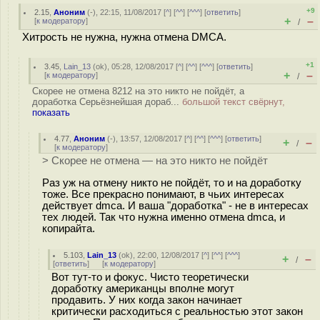
+9
2.15
,
Аноним
(
-
), 22:15, 11/08/2017 [
^
] [
^^
] [
^^^
] [
ответить
]
+
–
[
к модератору
]
/
Хитрость не нужна, нужна отмена DMCA.
+1
3.45
,
Lain_13
(
ok
), 05:28, 12/08/2017 [
^
] [
^^
] [
^^^
] [
ответить
]
+
–
[
к модератору
]
/
Скорее не отмена 8212 на это никто не пойдёт, а
доработка Серьёзнейшая дораб...
большой текст свёрнут,
показать
4.77
,
Аноним
(
-
), 13:57, 12/08/2017 [
^
] [
^^
] [
^^^
] [
ответить
]
+
–
/
[
к модератору
]
> Скорее не отмена — на это никто не пойдёт
Раз уж на отмену никто не пойдёт, то и на доработку
тоже. Все прекрасно понимают, в чьих интересах
действует dmca. И ваша "доработка" - не в интересах
тех людей. Так что нужна именно отмена dmca, и
копирайта.
5.103
,
Lain_13
(
ok
), 22:00, 12/08/2017 [
^
] [
^^
] [
^^^
]
+
–
/
[
ответить
]
[
к модератору
]
Вот тут-то и фокус. Чисто теоретически
доработку американцы вполне могут
продавить. У них когда закон начинает
критически расходиться с реальностью этот закон