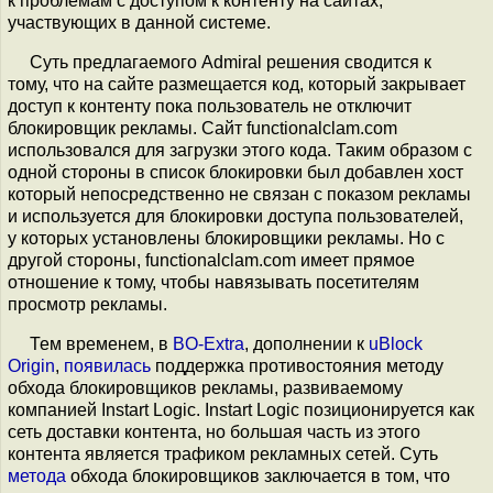
к проблемам с доступом к контенту на сайтах,
участвующих в данной системе.
Суть предлагаемого Admiral решения сводится к
тому, что на сайте размещается код, который закрывает
доступ к контенту пока пользователь не отключит
блокировщик рекламы. Сайт functionalclam.com
использовался для загрузки этого кода. Таким образом с
одной стороны в список блокировки был добавлен хост
который непосредственно не связан с показом рекламы
и используется для блокировки доступа пользователей,
у которых установлены блокировщики рекламы. Но с
другой стороны, functionalclam.com имеет прямое
отношение к тому, чтобы навязывать посетителям
просмотр рекламы.
Тем временем, в
BO-Extra
, дополнении к
uBlock
Origin
,
появилась
поддержка противостояния методу
обхода блокировщиков рекламы, развиваемому
компанией Instart Logic. Instart Logic позиционируется как
сеть доставки контента, но большая часть из этого
контента является трафиком рекламных сетей. Суть
метода
обхода блокировщиков заключается в том, что