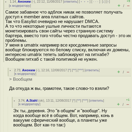
+9
1.14
,
Аноним
(
-
), 22:12, 11/08/2017 [
ответить
] [
﹢﹢﹢
] [
· · ·
]
[
↓
] [
↑
]
+
–
[
к модератору
]
/
Самое забавное что адблок никак не позволяет получать
доступ к member area платных сайтов.
Так что Easylist очевидно не нарушает DMCA.
А то что некоторые ушлые личности пытаются
монетизировать свои сайты через странную систему
бартера, вместо того чтобы честно продавать доступ - это их
проблемы.
У меня в umatrix например все кросдоменные запросы
вообще блокируются по белому списку, включая их домены,
интересно umatrix тепеть заблокируют на гитхабе?
Вообщем гитхаб с такой политикой не нужен.
2.73
,
Аноним
(
-
), 12:16, 12/08/2017 [
^
] [
^^
] [
^^^
] [
ответить
]
+
–
/
[
к модератору
]
> Вообщем
Да откуда ж вы, грамотеи, такое слово-то взяли?
+1
3.74
,
A.Stahl
(
ok
), 13:11, 12/08/2017 [
^
] [
^^
] [
^^^
] [
ответить
]
+
–
[
к модератору
]
/
Эх ты, деревня. Это "в общем" и "вообще". Ну
когда вообще всё в общем. Вот, например, конь в
вакууме сферический вообще, а планеты уже
вообщем. Вот как-то так:)