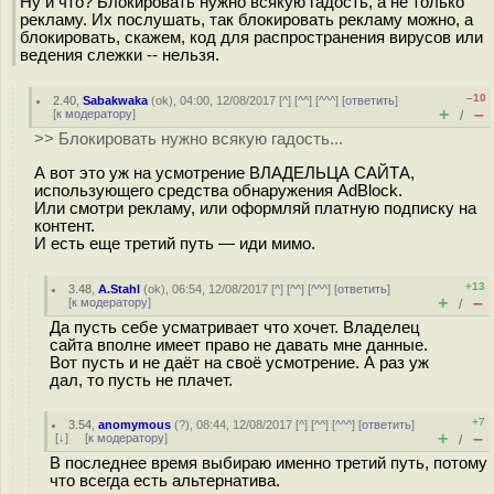
Ну и что? Блокировать нужно всякую гадость, а не только
рекламу. Их послушать, так блокировать рекламу можно, а
блокировать, скажем, код для распространения вирусов или
ведения слежки -- нельзя.
–10
2.40
,
Sabakwaka
(
ok
), 04:00, 12/08/2017 [
^
] [
^^
] [
^^^
] [
ответить
]
+
–
[
к модератору
]
/
>> Блокировать нужно всякую гадость...
А вот это уж на усмотрение ВЛАДЕЛЬЦА САЙТА,
использующего средства обнаружения AdBlock.
Или смотри рекламу, или оформляй платную подписку на
контент.
И есть еще третий путь — иди мимо.
+13
3.48
,
A.Stahl
(
ok
), 06:54, 12/08/2017 [
^
] [
^^
] [
^^^
] [
ответить
]
+
–
[
к модератору
]
/
Да пусть себе усматривает что хочет. Владелец
сайта вполне имеет право не давать мне данные.
Вот пусть и не даёт на своё усмотрение. А раз уж
дал, то пусть не плачет.
+7
3.54
,
anomymous
(
?
), 08:44, 12/08/2017 [
^
] [
^^
] [
^^^
] [
ответить
]
+
–
[
↓
] [
к модератору
]
/
В последнее время выбираю именно третий путь, потому
что всегда есть альтернатива.