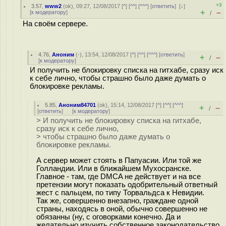
+3
3.57
,
www2
(
ok
), 09:27, 12/08/2017 [
^
] [
^^
] [
^^^
] [
ответить
]
[
↓
]
+
–
[
к модератору
]
/
На своём сервере.
4.76
,
Аноним
(
-
), 13:54, 12/08/2017 [
^
] [
^^
] [
^^^
] [
ответить
]
+
–
/
[
к модератору
]
И получить не блокировку списка на гитхабе, сразу иск
к себе лично, чтобы страшно было даже думать о
блокировке рекламы.
5.85
,
Аноним84701
(
ok
), 15:14, 12/08/2017 [
^
] [
^^
] [
^^^
]
+
–
/
[
ответить
]
[
к модератору
]
> И получить не блокировку списка на гитхабе,
сразу иск к себе лично,
> чтобы страшно было даже думать о
блокировке рекламы.
А сервер может стоять в Папуасии. Или той же
Голландии. Или в ближайшем Мухосранске.
Главное - там, где DMCA не действует и на все
претензии могут показать одобрительный ответный
жест с пальцем, по типу Торвальдса к Невидии.
Так же, совершенно внезапно, граждане одной
страны, находясь в оной, обычно совершенно не
обязанны (ну, с оговорками конечно. Да и
желательно изучить собственное законодательство