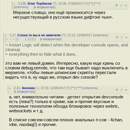
3.135
,
Олег Торбасов
(
?
), 18:38, 27/08/2017 [
^
] [
^^
] [
^^^
]
+
–
/
[
ответить
]
[
к модератору
]
Мерзкое словцо, оно ещё произносится через
несуществующий в русском языке дифтонг «ыо».
1.17
,
Слона то вы и не заметили
(
?
), 22:23, 11/08/2017 [
ответить
]
+
–
/
[
﹢﹢﹢
] [
· · ·
]
[
↓
] [
↑
] [
к модератору
]
> Instart Logic will detect when the developer console opens, and
cleanup
> everything then to hide what it does.
это вам не левый домен. Интересно, какую еще хрень со
словом debug,remote, что там еще бывает надо выключить в
мерзилле, чтобы левые шпионские скрипты перестали
видеть что я, ну надо же, открыл dev console?
2.21
,
Аноним
(
-
), 22:30, 11/08/2017 [
^
] [
^^
] [
^^^
] [
ответить
]
+
–
/
[
к модератору
]
а, нет, внимательно читаем - детект открытия devconsole
есть (пока?) только в хроме, как и прочие вкусные и
полезные технологии обхода блокировок через webrtc,
websockets и т д.
В списке совсем-совсем плохих анальных п-сов - 4chan,
vibe, nasdaq(!) и прочие.