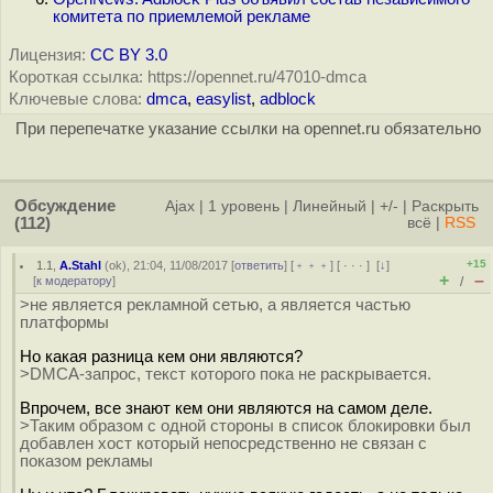
комитета по приемлемой рекламе
Лицензия:
CC BY 3.0
Короткая ссылка: https://opennet.ru/47010-dmca
Ключевые слова:
dmca
,
easylist
,
adblock
При перепечатке указание ссылки на opennet.ru обязательно
Обсуждение
Ajax
|
1 уровень
|
Линейный
|
+/-
|
Раскрыть
(112)
всё
|
RSS
+15
1.1
,
A.Stahl
(
ok
), 21:04, 11/08/2017 [
ответить
] [
﹢﹢﹢
] [
· · ·
]
[
↓
]
+
–
[
к модератору
]
/
>не является рекламной сетью, а является частью
платформы
Но какая разница кем они являются?
>DMCA-запрос, текст которого пока не раскрывается.
Впрочем, все знают кем они являются на самом деле.
>Таким образом с одной стороны в список блокировки был
добавлен хост который непосредственно не связан с
показом рекламы