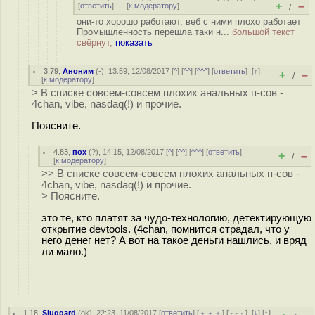
+
–
[
ответить
]
[
к модератору
]
/
они-то хорошо работают, веб с ними плохо работает
Промышленность перешла таки н...
большой текст
свёрнут,
показать
3.79
,
Аноним
(
-
), 13:59, 12/08/2017 [
^
] [
^^
] [
^^^
] [
ответить
]
[
↑
]
+
–
/
[
к модератору
]
> В списке совсем-совсем плохих анальных п-сов -
4chan, vibe, nasdaq(!) и прочие.
Поясните.
4.83
,
пох
(
?
), 14:15, 12/08/2017 [
^
] [
^^
] [
^^^
] [
ответить
]
+
–
/
[
к модератору
]
>> В списке совсем-совсем плохих анальных п-сов -
4chan, vibe, nasdaq(!) и прочие.
> Поясните.
это те, кто платят за чудо-технологию, детектирующую
открытие devtools. (4chan, помнится страдал, что у
него денег нет? А вот на такое деньги нашлись, и вряд
ли мало.)
1.18
,
Sluggard
(
ok
), 22:23, 11/08/2017 [
ответить
] [
﹢﹢﹢
] [
· · ·
]
[
↓
] [
↑
]