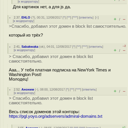
/
[
к модератору
]
Для картинок нет, а для js да.
2.37
,
EHLO
(
?
), 00:31, 12/08/2017 [
^
] [
^^
] [
^^^
] [
ответить
]
[
↑
]
+
–
/
[
к модератору
]
>Спасибо, добавил этот домен в block list самостоятельно.
который из трёх?
–2
2.41
,
Sabakwaka
(
ok
), 04:01, 12/08/2017 [
^
] [
^^
] [
^^^
] [
ответить
]
+
–
[
к модератору
]
/
> Спасибо, добавил этот домен в block list
самостоятельно.
Ааа... У тебя платная подписка на NewYork Times и
Washington Post!
Молодец!
2.52
,
Аноним
(
-
), 08:00, 12/08/2017 [
^
] [
^^
] [
^^^
] [
ответить
]
+
–
/
[
к модератору
]
> Спасибо, добавил этот домен в block list
самостоятельно.
Весь список доменов этой конторы:
https://pgl.yoyo.org/adservers/admiral-domains.txt
+1