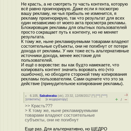
Не красть, а не смотреть ту часть контента, которую
всё равно проигнорирую. Даже если я посмотрю
вашу рекламу, ни чья прибыль не изменится, я
рекламу проигнорирую, так что результат для всех
один независимо от моего акта просмотра рекламы.
Блокировщик рекламы для опытных пользователей
просто сокращает путь к контенту, но не меняет
результата.
К тому же, ныне рекламируемыми товарами владеют
состоятельные субъекты, они не погибнут от потери
дохода от рекламы. У них тоже есть альтернативные
источники дохода, менее жестокие для
пользователей.
И ещё о воровстве: вы как будто намекаете, что
копировать контент значить воровать его (что
ошибочно), но обходите стороной тему копирования
рекламы пользователям. Сами оцените что это за
действие (принудительное копирование рекламы).
–3
6.105
,
Sabakwaka
(
ok
), 23:32, 12/08/2017 [
^
] [
^^
] [
^^^
]
+
–
[
ответить
]
[
к модератору
]
/
>> Красть???
> К тому же, ныне рекламируемыми
товарами владеют состоятельные
субъекты, они не погибнут
Еще раз. Для альтернативно, но ЩЕДРО