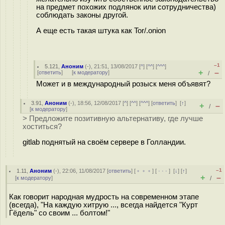
на предмет похожих подлянок или сотрудничества)
соблюдать законы другой.
А еще есть такая штука как Tor/.onion
–1
5.121
,
Аноним
(
-
), 21:51, 13/08/2017 [
^
] [
^^
] [
^^^
]
+
–
[
ответить
]
[
к модератору
]
/
Может и в международный розыск меня объявят?
3.91
,
Аноним
(
-
), 18:56, 12/08/2017 [
^
] [
^^
] [
^^^
] [
ответить
]
[
↑
]
+
–
/
[
к модератору
]
> Предложите позитивную альтернативу, где лучше
хоститься?
gitlab поднятый на своём сервере в Голландии.
–1
1.11
,
Аноним
(
-
), 22:06, 11/08/2017 [
ответить
] [
﹢﹢﹢
] [
· · ·
]
[
↓
] [
↑
]
+
–
[
к модератору
]
/
Как говорит народная мудрость на современном этапе
(всегда), "На каждую хитрую ..., всегда найдется "Курт
Гёдель" со своим ... болтом!"