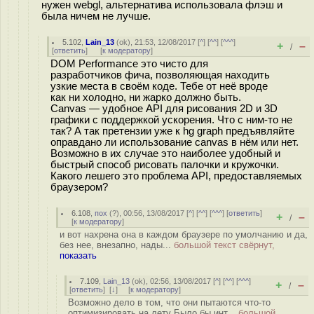
нужен webgl, альтернатива использовала флэш и
была ничем не лучше.
5.102
,
Lain_13
(
ok
), 21:53, 12/08/2017 [
^
] [
^^
] [
^^^
]
+
–
/
[
ответить
]
[
к модератору
]
DOM Performance это чисто для
разработчиков фича, позволяющая находить
узкие места в своём коде. Тебе от неё вроде
как ни холодно, ни жарко должно быть.
Canvas — удобное API для рисования 2D и 3D
графики с поддержкой ускорения. Что с ним-то не
так? А так претензии уже к hg graph предъявляйте
оправдано ли использование canvas в нём или нет.
Возможно в их случае это наиболее удобный и
быстрый способ рисовать палочки и кружочки.
Какого лешего это проблема API, предоставляемых
браузером?
6.108
,
пох
(
?
), 00:56, 13/08/2017 [
^
] [
^^
] [
^^^
] [
ответить
]
+
–
/
[
к модератору
]
и вот нахрена она в каждом браузере по умолчанию и да,
без нее, внезапно, нады...
большой текст свёрнут,
показать
7.109
,
Lain_13
(
ok
), 02:56, 13/08/2017 [
^
] [
^^
] [
^^^
]
+
–
/
[
ответить
]
[
↓
] [
к модератору
]
Возможно дело в том, что они пытаются что-то
оптимизировать на лету Было бы инт...
большой