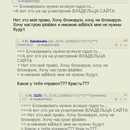
[
к модератору
]
>> Блокировать нужно всякую гадость...
>А вот это уж на усмотрение ВЛАДЕЛЬЦА САЙТА
Нет это моё право. Хочу блокирую, хочу не блокирую.
Хочу настрою iptables и никакие adblock мне не нужны
будут.
–13
4.95
,
Sabakwaka
(
ok
), 20:45, 12/08/2017 [
^
] [
^^
] [
^^^
]
+
–
[
ответить
]
[
к модератору
]
/
>>> Блокировать нужно всякую гадость...
>>А вот это уж на усмотрение ВЛАДЕЛЬЦА
САЙТА
> Нет это моё право. Хочу блокирую, хочу не
блокирую. Хочу настрою iptables
> и никакие adblock мне не нужны будут.
Какое у тебя «право»??? Красть???
+6
5.96
,
11231
(
?
), 21:00, 12/08/2017 [
^
] [
^^
] [
^^^
] [
ответить
]
+
–
[
↓
] [
к модератору
]
/
>>>> Блокировать нужно всякую гадость...
>>>А вот это уж на усмотрение ВЛАДЕЛЬЦА САЙТА
>> Нет это моё право. Хочу блокирую, хочу не
блокирую. Хочу настрою iptables
>> и никакие adblock мне не нужны будут.
> Какое у тебя «право»??? Красть???