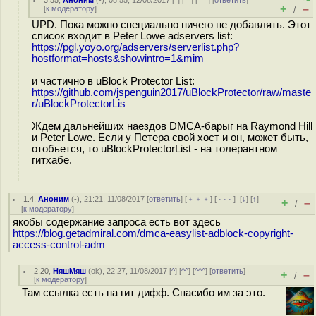
3.55
,
Аноним
(
-
), 08:55, 12/08/2017 [
^
] [
^^
] [
^^^
] [
ответить
]
+
–
[
к модератору
]
/
UPD. Пока можно специально ничего не добавлять. Этот
список входит в Peter Lowe adservers list:
https://pgl.yoyo.org/adservers/serverlist.php?
hostformat=hosts&showintro=1&mim
и частично в uBlock Protector List:
https://github.com/jspenguin2017/uBlockProtector/raw/maste
r/uBlockProtectorLis
Ждем дальнейших наездов DMCA-барыг на Raymond Hill
и Peter Lowe. Если у Петера свой хост и он, может быть,
отобьется, то uBlockProtectorList - на толерантном
гитхабе.
1.4
,
Аноним
(
-
), 21:21, 11/08/2017 [
ответить
] [
﹢﹢﹢
] [
· · ·
]
[
↓
] [
↑
]
+
–
/
[
к модератору
]
якобы содержание запроса есть вот здесь
https://blog.getadmiral.com/dmca-easylist-adblock-copyright-
access-control-adm
2.20
,
НяшМяш
(
ok
), 22:27, 11/08/2017 [
^
] [
^^
] [
^^^
] [
ответить
]
+
–
/
[
к модератору
]
Там ссылка есть на гит дифф. Спасибо им за это.