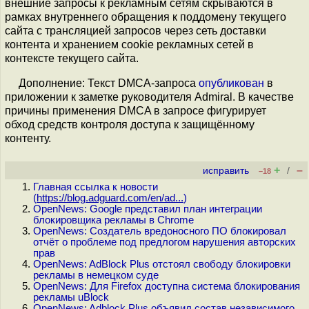
внешние запросы к рекламным сетям скрываются в
рамках внутреннего обращения к поддомену текущего
сайта с трансляцией запросов через сеть доставки
контента и хранением cookie рекламных сетей в
контексте текущего сайта.
Дополнение: Текст DMCA-запроса
опубликован
в
приложении к заметке руководителя Admiral. В качестве
причины применения DMCA в запросе фигурирует
обход средств контроля доступа к защищённому
контенту.
+
–
исправить
/
–18
Главная ссылка к новости
(
https://blog.adguard.com/en/ad...
)
OpenNews: Google представил план интеграции
блокировщика рекламы в Chrome
OpenNews: Создатель вредоносного ПО блокировал
отчёт о проблеме под предлогом нарушения авторских
прав
OpenNews: AdBlock Plus отстоял свободу блокировки
рекламы в немецком суде
OpenNews: Для Firefox доступна система блокирования
рекламы uBlock
OpenNews: Adblock Plus объявил состав независимого