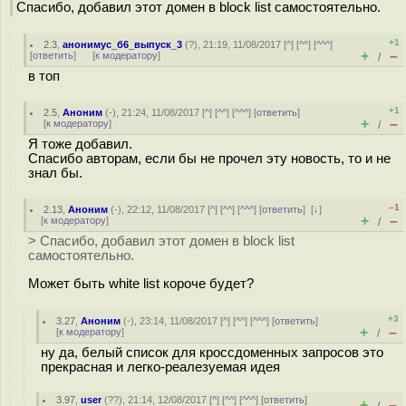
Спасибо, добавил этот домен в block list самостоятельно.
+1
2.3
,
анонимус_б6_выпуск_3
(
?
), 21:19, 11/08/2017 [
^
] [
^^
] [
^^^
]
+
–
[
ответить
]
[
к модератору
]
/
в топ
+1
2.5
,
Аноним
(
-
), 21:24, 11/08/2017 [
^
] [
^^
] [
^^^
] [
ответить
]
+
–
[
к модератору
]
/
Я тоже добавил.
Спасибо авторам, если бы не прочел эту новость, то и не
знал бы.
–1
2.13
,
Аноним
(
-
), 22:12, 11/08/2017 [
^
] [
^^
] [
^^^
] [
ответить
]
[
↓
]
+
–
[
к модератору
]
/
> Спасибо, добавил этот домен в block list
самостоятельно.
Может быть white list короче будет?
+3
3.27
,
Аноним
(
-
), 23:14, 11/08/2017 [
^
] [
^^
] [
^^^
] [
ответить
]
+
–
[
к модератору
]
/
ну да, белый список для кроссдоменных запросов это
прекрасная и легко-реалезуемая идея
3.97
,
user
(
??
), 21:14, 12/08/2017 [
^
] [
^^
] [
^^^
] [
ответить
]
+
–