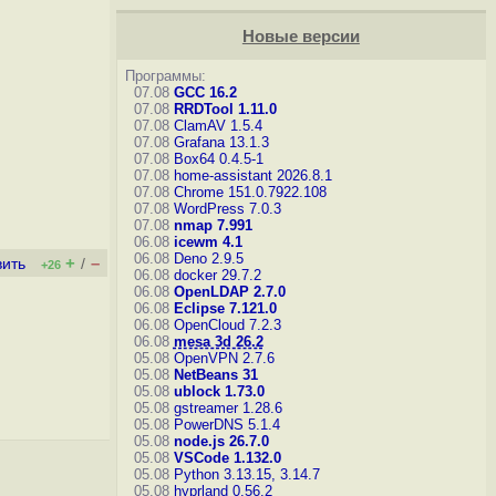
Новые версии
Программы:
07.08
GCC 16.2
07.08
RRDTool 1.11.0
07.08
ClamAV 1.5.4
07.08
Grafana 13.1.3
07.08
Box64 0.4.5-1
07.08
home-assistant 2026.8.1
07.08
Chrome 151.0.7922.108
07.08
WordPress 7.0.3
07.08
nmap 7.991
06.08
icewm 4.1
06.08
Deno 2.9.5
+
–
вить
/
+26
06.08
docker 29.7.2
06.08
OpenLDAP 2.7.0
06.08
Eclipse 7.121.0
06.08
OpenCloud 7.2.3
06.08
mesa 3d 26.2
05.08
OpenVPN 2.7.6
05.08
NetBeans 31
05.08
ublock 1.73.0
05.08
gstreamer 1.28.6
05.08
PowerDNS 5.1.4
05.08
node.js 26.7.0
05.08
VSCode 1.132.0
05.08
Python 3.13.15, 3.14.7
05.08
hyprland 0.56.2