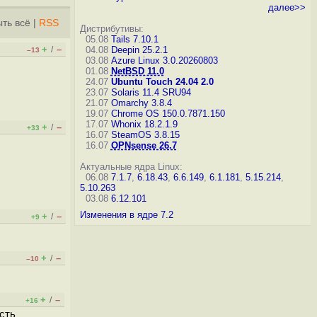
далее>>
ть всё
|
RSS
Дистрибутивы:
05.08
Tails 7.10.1
+
–
/
04.08
Deepin 25.2.1
–13
03.08
Azure Linux 3.0.20260803
01.08
NetBSD 11.0
24.07
Ubuntu Touch 24.04 2.0
23.07
Solaris 11.4 SRU94
21.07
Omarchy 3.8.4
19.07
Chrome OS 150.0.7871.150
17.07
Whonix 18.2.1.9
+
–
/
+33
16.07
SteamOS 3.8.15
16.07
OPNsense 26.7
Актуальные ядра Linux:
06.08
7.1.7
,
6.18.43
,
6.6.149
,
6.1.181
,
5.15.214
,
5.10.263
03.08
6.12.101
Изменения в ядре 7.2
+
–
/
+9
+
–
/
–10
+
–
/
+16
сть