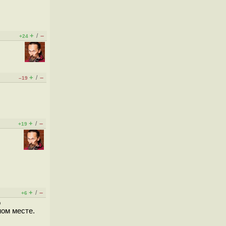
+
–
/
+24
+
–
/
–19
+
–
/
+19
+
–
/
+6
о
ном месте.