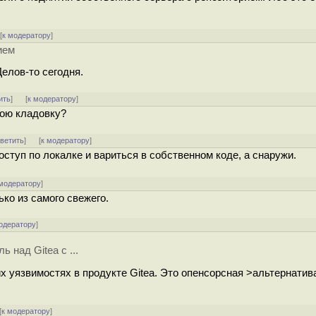
[
к модератору
]
ием
Делов-то сегодня.
ить
]
[
к модератору
]
ою кладовку?
тветить
]
[
к модератору
]
ступ по локалке и вариться в собственном коде, а снаружи.
 модератору
]
ько из самого свежего.
одератору
]
 над Gitea с ...
ьких уязвимостях в продукте Gitea. Это опенсорсная >альтернатива
[
к модератору
]