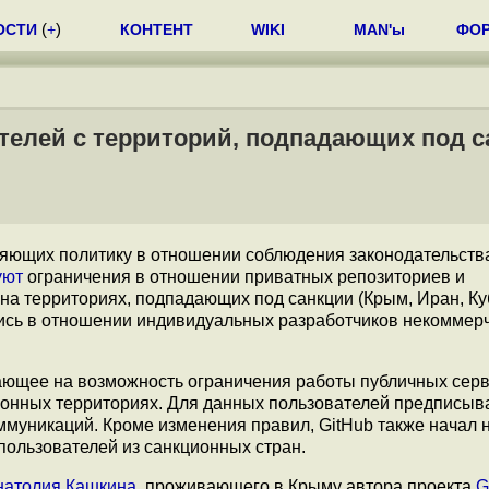
ОСТИ
(
+
)
КОНТЕНТ
WIKI
MAN'ы
ФО
ателей с территорий, подпадающих под 
яющих политику в отношении соблюдения законодательст
уют
ограничения в отношении приватных репозиториев и
а территориях, подпадающих под санкции (Крым, Иран, Ку
ялись в отношении индивидуальных разработчиков некоммер
ающее на возможность ограничения работы публичных серв
ионных территориях. Для данных пользователей предписыв
муникаций. Кроме изменения правил, GitHub также начал н
пользователей из санкционных стран.
натолия Кашкина
, проживающего в Крыму автора проекта
G