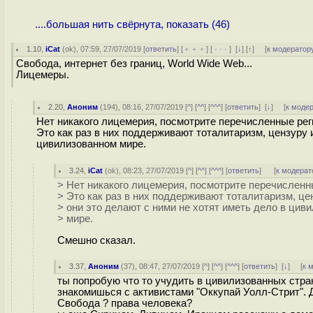
....большая нить свёрнута, показать (46)
1.10
,
iCat
(
ok
), 07:59, 27/07/2019 [
ответить
] [
﹢﹢﹢
] [
· · ·
]
[
↓
] [
↑
] [
к модератор
Свобода, интернет без границ, World Wide Web...
Лицемеры.
2.20
,
Аноним
(
194
), 08:16, 27/07/2019 [
^
] [
^^
] [
^^^
] [
ответить
]
[
↓
] [
к моде
Нет никакого лицемерия, посмотрите перечисленные рег
Это как раз в них поддерживают тоталитаризм, цензуру и
цивилизованном мире.
3.24
,
iCat
(
ok
), 08:23, 27/07/2019 [
^
] [
^^
] [
^^^
] [
ответить
]
[
к модерат
> Нет никакого лицемерия, посмотрите перечисленн
> Это как раз в них поддерживают тоталитаризм, це
> они это делают с ними не хотят иметь дело в цив
> мире.
Смешно сказал.
3.37
,
Аноним
(
37
), 08:47, 27/07/2019 [
^
] [
^^
] [
^^^
] [
ответить
]
[
↓
] [
к 
ты попробую что то учудить в цивилизованных стран
знакомишься с активистами "Оккупай Уолл-Стрит". 
Свобода ? права человека?