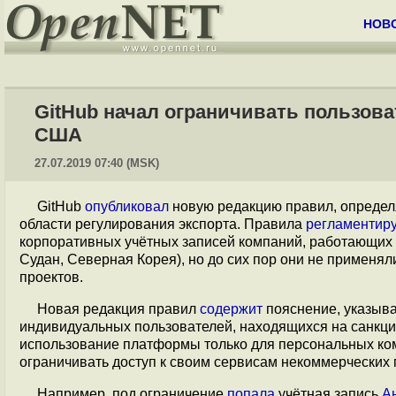
НОВ
GitHub начал ограничивать пользов
США
27.07.2019 07:40 (MSK)
GitHub
опубликовал
новую редакцию правил, определ
области регулирования экспорта. Правила
регламентир
корпоративных учётных записей компаний, работающих н
Судан, Северная Корея), но до сих пор они не примен
проектов.
Новая редакция правил
содержит
пояснение, указыв
индивидуальных пользователей, находящихся на санкц
использование платформы только для персональных ком
ограничивать доступ к своим сервисам некоммерческих 
Например, под ограничение
попала
учётная запись
А