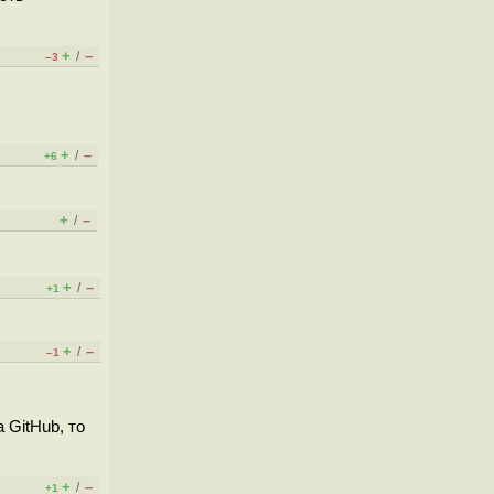
+
–
/
–3
+
–
/
+6
+
–
/
+
–
/
+1
+
–
/
–1
 GitHub, то
+
–
/
+1