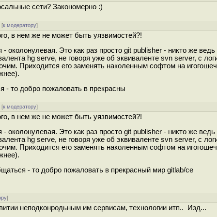
осальные сети? Закономерно :)
[
к модератору
]
ого, в нем же не может быть уязвимостей?!
 околонулевая. Это как раз просто git publisher - никто же ведь 
алента hg serve, не говоря уже об эквиваленте svn server, с лог
рочим. Приходится его заменять наколенным софтом на игогоше
жнее).
я - то добро пожаловать в прекрасны
[
к модератору
]
ого, в нем же не может быть уязвимостей?!
 околонулевая. Это как раз просто git publisher - никто же ведь 
алента hg serve, не говоря уже об эквиваленте svn server, с лог
рочим. Приходится его заменять наколенным софтом на игогоше
жнее).
щаться - то добро пожаловать в прекрасный мир gitlab/ce
ору
]
витии неподконродьным им сервисам, технологии итп.. Изд...