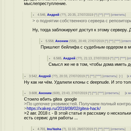
мыслепреступление.
4.546
,
Андрей
(
??
), 20:35, 27/07/2019 [
^
] [
^^
] [
^^^
] [
ответить
]
> о поднятии собственного сервера с репозитор
Ну, тогда заблокируют доступ к этому серверу. 
5.558
,
Аноним
(
558
), 20:49, 27/07/2019 [
^
] [
^^
] [
^^^
] [
ответ
Пришлют бейлифа с судебным ордером в м
6.565
,
Андрей
(
??
), 21:13, 27/07/2019 [
^
] [
^^
] [
^^^
] [
о
Смысл же не в том, чтобы дома иметь до
3.542
,
Андрей
(
??
), 20:33, 27/07/2019 [
^
] [
^^
] [
^^^
] [
ответить
]
[
↑
] [
к
Ну как ни чём. Удалили клоны с deepnude. И это тол
3.608
,
Аноним
(
608
), 23:43, 27/07/2019 [
^
] [
^^
] [
^^^
] [
ответить
]
[
к м
Стоило вбить gitea google
>По цепочке уязвимостей. Получаем полный контроль
>
https://xakep.ru/2018/08/02/gitea-hack/
>2 авг. 2018 г. - В этой статье я расскажу о нескол
есть сервис для работы ...
4.701
,
InuYasha
(
?
), 11:10, 28/07/2019 [
^
] [
^^
] [
^^^
] [
ответить
]