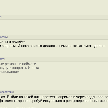
у
]
ратору
]
ионы и поймёте.
 запреты. И пока они это делают с ними не хотят иметь дело в
ору
]
ые регионы и поймёте.
нзуру и запреты. И пока
илизованном
модератору
]
ах. Выйди на какой нить протест например и через подл часа п
Да элементарно попробуй искупаться в реке,озере в не положен