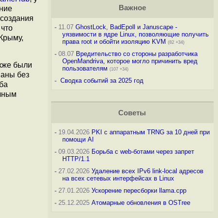
Важное
ание
 создания
-
11.07
GhostLock, BadEpoll и Januscape -
 что
уязвимости в ядре Linux, позволяющие получить
Крыму,
права root и обойти изоляцию KVM
(82 +34)
-
08.07
Вредительство со стороны разработчика
OpenMandriva, которое могло причинить вред
кже были
пользователям
(107 +34)
ваны без
-
Сводка событий за 2025 год
ба
ичным
Советы
-
19.04.2026
PKI с аппаратным TRNG за 10 дней при
помощи AI
-
09.03.2026
Борьба с web-ботами через запрет
HTTP/1.1
-
27.02.2026
Удаление всех IPv6 link-local адресов
на всех сетевых интерфейсах в Linux
-
27.01.2026
Ускорение пересборки llama.cpp
-
25.12.2025
Атомарные обновления в OSTree