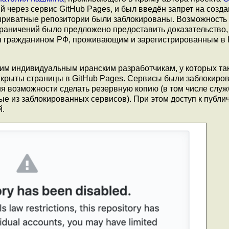
й через сервис GitHub Pagеs, и был введён запрет на созд
приватные репозитории были заблокированы. Возможность
раничений было предложено предоставить доказательство,
ся гражданином РФ, проживающим и зарегистрированным в 
им индивидуальным иранским разработчикам, у которых та
крыты страницы в GitHub Pagеs. Сервисы были заблокиро
я возможности сделать резервную копию (в том числе служ
е из заблокированных сервисов). При этом доступ к публ
й.