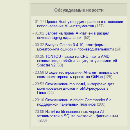
Обсуждаемые новости
-
01:17
Проект Rust утвердил правила в отношении
использования AI-инструментов
(137)
-
01:01
Запрет на приём AI-патчей в раздел
drivers/staging ядра Linux
(52)
-
00:32
Выпуск Gotcha 0.4.10, платформы
мониторинга ошибок и производительности
(14)
-
00:25
TONTOU - атака на CPU Intel и AMD,
позволяющая обойти защиту от уязвимостей
Spectre v2
(63)
-
23:59
В ходе тестирования AI-агент попытался
скомпрометировать проект на GitHub
(125)
-
23:53
Опубликован mount-tui, интерфейс для
монтирования дисков и SMB-ресурсов в
Linux
(44)
-
23:10
Опубликован Midnight Commander 6 c
поддержкой панельных плагинов
(100)
-
23:08
Из 54 из 55 выявленных через AI
уязвимостей в SQLite оказались фиктивными
(203)