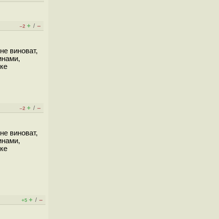
+
–
/
–2
не виноват,
инами,
чке
+
–
/
–2
не виноват,
инами,
чке
+
–
/
+5