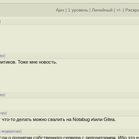
Ajax
|
1 уровень
|
Линейный
|
+/-
|
Раскры
]
ору
]
литиков. Тоже мне новость.
ору
]
тору
]
т что-то делать можно свалить на Notabug и\или Gitea.
к модератору
]
ысли о поднятии собственного сервера с репозиторием. Ибо это е