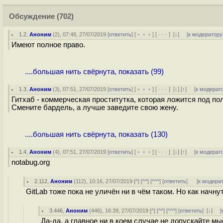
Обсуждение
(702)
1.2
,
Аноним
(
2
), 07:48, 27/07/2019 [
ответить
] [
﹢﹢﹢
] [
· · ·
]
[
↓
] [
к модератору
Имеют полное право.
....большая нить свёрнута, показать (99)
1.3
,
Аноним
(
3
), 07:51, 27/07/2019 [
ответить
] [
﹢﹢﹢
] [
· · ·
]
[
↓
] [
↑
] [
к модерат
Гитхаб - коммерческая проститутка, которая ложится под по
Смените бардель, а лучше заведите свою жену.
....большая нить свёрнута, показать (130)
1.4
,
Аноним
(
4
), 07:51, 27/07/2019 [
ответить
] [
﹢﹢﹢
] [
· · ·
]
[
↓
] [
↑
] [
к модерат
notabug.org
2.112
,
Аноним
(
112
), 10:16, 27/07/2019 [
^
] [
^^
] [
^^^
] [
ответить
]
[
к модера
GitLab тоже пока не уличён ни в чём таком. Но как начну
3.446
,
Аноним
(
446
), 16:39, 27/07/2019 [
^
] [
^^
] [
^^^
] [
ответить
]
[
↓
] [
Да-да, а главное ни в коем случае не допускайте м