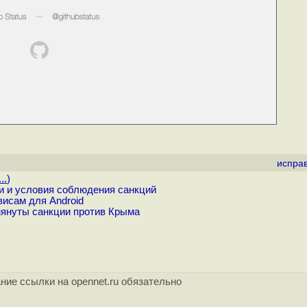
испра
..
)
и и условия соблюдения санкций
висам для Android
мянуты санкции против Крыма
ние ссылки на opennet.ru обязательно