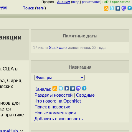
Профиль:
Аноним
(
вход
|
регистрация
)
неRU
opennet.me
РУМ
Поиск
(
теги
)
санкции
Памятные даты
17 июля
Slackware
исполнилось 33 года
Навигация
ва США в
ба, Сирия,
ческих
Каналы:
Разделы новостей
|
Сводные
Что нового на OpenNet
исов для
Поиск в новостях
ается
Новые комментарии
а практике
Добавить свою новость
ameHub
, у