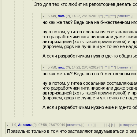
Это для тех кто любит из репозториев делать с
5.749
,
пох.
(
?
), 14:22, 28/07/2019 [
^
] [
^^
] [
^^^
] [
ответить
]
но как же так? Ведь она на б-жественном иг
ну а потом, у гитеа сосальная составляющая -
что разработчики гита ниасилили даже эквив
авторизацией (хоть такой примитивной) и п
(впрочем, gogs не лучше и уж точно не наде
А если разработчикам нужно где-то общатьс
5.750
,
пох.
(
?
), 14:22, 28/07/2019 [
^
] [
^^
] [
^^^
] [
ответить
]
но как же так? Ведь она на б-жественном иг
ну а потом, у гитеа сосальная составляющая -
что разработчики гита ниасилили даже эквив
авторизацией (хоть такой примитивной) и п
(впрочем, gogs не лучше и уж точно не наде
А если разработчикам нужно еще и где-то об
1.9
,
Аноним
(
9
), 07:58, 27/07/2019 [
ответить
] [
﹢﹢﹢
] [
· · ·
]
[
↓
] [
↑
] [
к модерат
Правильно только в том что заставляют задумываться о раз