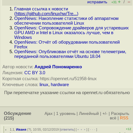
+
–
исправить
/
+31
Главная ссылка к новости
(
https://github.com/linuxhw/Tre...
)
OpenNews: Накопление статистики об аппаратном
обеспечении пользователей Linux
OpenNews: Сопровождение драйверов для устаревших
GPU AMD и Intel в Linux оказалось лучше, чем в
Windows
OpenNews: Отчёт об оборудовании пользователей
Firefox
OpenNews: Опубликован отчёт на основе телеметрии,
переданной пользователями Ubuntu 18.04
Автор новости:
Андрей Пономаренко
Лицензия:
CC BY 3.0
Короткая ссылка: https://opennet.ru/51958-linux
Ключевые слова:
linux
,
hardware
При перепечатке указание ссылки на opennet.ru обязательно
Обсуждение
Ajax
|
1 уровень
|
Линейный
|
+/-
|
Раскрыть
(215)
всё
|
RSS
+12
1.1
,
Иваня
(
?
), 10:55, 02/12/2019 [
ответить
] [
﹢﹢﹢
] [
· · ·
]