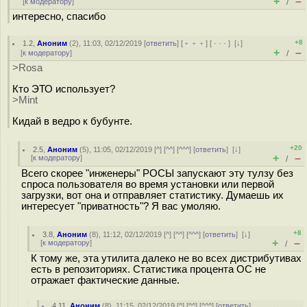
+
–
[
к модератору
]
/
интересно, спасибо
+8
1.2
,
Аноним
(
2
), 11:03, 02/12/2019 [
ответить
] [
﹢﹢﹢
] [
· · ·
]
[
↓
]
+
–
[
к модератору
]
/
>Rosa
Кто ЭТО использует?
>Mint
Кидай в ведро к бубунте.
+20
2.5
,
Аноним
(
5
), 11:05, 02/12/2019 [
^
] [
^^
] [
^^^
] [
ответить
]
[
↓
]
+
–
[
к модератору
]
/
Всего скорее "инженеры" РОСЫ запускают эту тулзу без
спроса пользователя во время установки или первой
загрузки, вот она и отправляет статистику. Думаешь их
интересует "приватность"? Я вас умоляю.
+8
3.8
,
Аноним
(
8
), 11:12, 02/12/2019 [
^
] [
^^
] [
^^^
] [
ответить
]
[
↓
]
+
–
[
к модератору
]
/
К тому же, эта утилита далеко не во всех дистрибутивах
есть в репозиториях. Статистика процента ОС не
отражает фактические данные.
4.11
,
Аноним
(
8
), 11:15, 02/12/2019 [
^
] [
^^
] [
^^^
] [
ответить
]