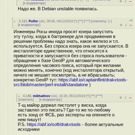
+
–
/
[
к модератору
]
Надо же. В Debian unstable появилась.
+4
3.133
,
Pulfer
(
ok
), 08:06, 04/12/2019 [
^
] [
^^
] [
^^^
] [
ответить
]
[
↑
]
+
–
[
к модератору
]
/
Инженеры Росы иногда просят юзера запустить
эту тулзу, когда в багтрекере для продвижения в
решении проблемы надо знать, какое железо и т.п.
используется. Без спроса юзера она не запускается. В
инсталляторе единственное, что относится к
приватности и запускается без спроса пользователя -
обращение к базе GeoIP для автоматического
определения часового пояса, который при желании
можно менять, конечно (код инсталлятора открытый,
ничего не мешает посмотреть, а не вбрасывыть;
конкретно GeoIP тут:
https://abf.io/captainflint/drakxtools-
src/blob/master/perl-install/standalone
)
4.146
,
mikhailnov
(
ok
), 10:26, 05/12/2019 [
^
] [
^^
] [
^^^
]
+
–
/
[
ответить
]
[
к модератору
]
Т-щ майор держал пистолет у виска, когда
заставлял это писать? Где-то же по-любому
есть зонд от ФСБ, раз эксперты на опеннете о
нем пишут!
P.S.
https://abf.io/soft/drakxtools
- более актуальные
исходники