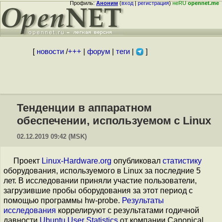
Профиль:
Аноним
(
вход
|
регистрация
)
неRU
opennet.me
[
новости
/
+++
|
форум
|
теги
|
]
Тенденции в аппаратном
обеспечении, используемом с Linux
02.12.2019 09:42 (MSK)
Проект
Linux-Hardware.org
опубликовал
статистику
оборудования, используемого в Linux за последние 5
лет. В исследовании приняли участие пользователи,
загрузившие пробы оборудования за этот период с
помощью программы hw-probe.
Результаты
исследования
коррелируют с результатами годичной
давности
Ubuntu User Statistics
от компании Canonical.