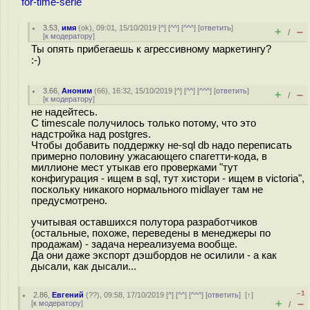
for-time-serie
3.53
,
имя
(
ok
), 09:01, 15/10/2019 [
^
] [
^^
] [
^^^
] [
ответить
]
+
–
/
[
к модератору
]
Ты опять прибегаешь к агрессивному маркетингу?
:-)
3.66
,
Аноним
(
66
), 16:32, 15/10/2019 [
^
] [
^^
] [
^^^
] [
ответить
]
+
–
/
[
к модератору
]
не надейтесь.
С timescale получилось только потому, что это
надстройка над postgres.
Чтобы добавить поддержку не-sql db надо переписать
примерно половину ужасающего спагетти-кода, в
миллионе мест утыкав его проверками "тут
конфигурация - ищем в sql, тут хистори - ищем в victoria",
поскольку никакого нормального midlayer там не
предусмотрено.
учитывая оставшихся полутора разработчиков
(остальные, похоже, переведены в менеджеры по
продажам) - задача нереализуема вообще.
Да они даже экспорт дэшбордов не осилили - а как
дысали, как дысали...
–1
2.86
,
Евгений
(
??
), 09:58, 17/10/2019 [
^
] [
^^
] [
^^^
] [
ответить
]
[
↑
]
+
–
[
к модератору
]
/