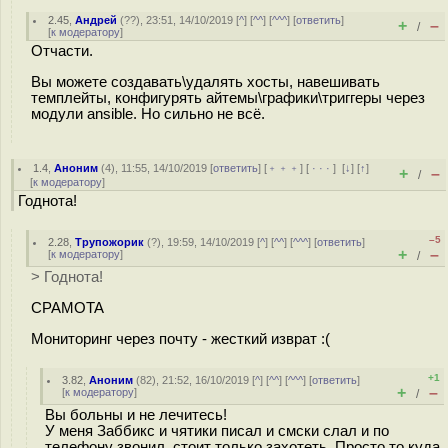
2.45
,
Андрей
(
??
), 23:51, 14/10/2019 [
^
] [
^^
] [
^^^
] [
ответить
]
+
–
/
[
к модератору
]
Отчасти.
Вы можете создавать\удалять хосты, навешивать
темплейты, конфигурять айтемы\графики\триггеры через
модули ansible. Но сильно не всё.
1.4
,
Аноним
(
4
), 11:55, 14/10/2019 [
ответить
] [
﹢﹢﹢
] [
· · ·
]
[
↓
] [
↑
]
+
–
/
[
к модератору
]
Годнота!
–5
2.28
,
Трупожорик
(
?
), 19:59, 14/10/2019 [
^
] [
^^
] [
^^^
] [
ответить
]
+
–
[
к модератору
]
/
> Годнота!
CPAMOTA
Мониторинг через почту - жесткий изврат :(
+1
3.82
,
Аноним
(
82
), 21:52, 16/10/2019 [
^
] [
^^
] [
^^^
] [
ответить
]
+
–
[
к модератору
]
/
Вы больны и не лечитесь!
У меня Заббикс и чятики писал и смски слал и по
телефону звонил, стоит только захотеть. Просто то куда