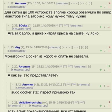
–2
1.12
,
Аноним
(
12
), 13:37, 14/10/2019 [
ответить
] [
﹢﹢﹢
] [
· · ·
]
[
↓
]
+
–
[
к модератору
]
/
для сетей до 100 устройств вполне хорош observium по snmp
монстров типа заббикс кому нужно тому нужно
2.33
,
SOska
(
?
), 21:15, 14/10/2019 [
^
] [
^^
] [
^^^
] [
ответить
]
+
–
/
[
к модератору
]
Ага за бабло, и даже хитрая крыса на сайте, ну ясно...
–3
1.13
,
dkg
(
?
), 13:54, 14/10/2019 [
ответить
] [
﹢﹢﹢
] [
· · ·
]
[
↓
] [
↑
]
+
–
[
к модератору
]
/
Мониторинг Docker из коробки опять не завезли.
+1
2.20
,
Аноним
(
19
), 15:12, 14/10/2019 [
^
] [
^^
] [
^^^
] [
ответить
]
[
↓
]
+
–
[
к модератору
]
/
А как вы это представляете?
3.42
,
Аноним
(
42
), 23:22, 14/10/2019 [
^
] [
^^
] [
^^^
] [
ответить
]
+
–
/
[
к модератору
]
sudo docker stat inspect примерно так
–1
2.25
,
VelikiiNehochuha
(
ok
), 15:49, 14/10/2019 [
^
] [
^^
] [
^^^
]
+
–
[
ответить
]
[
↑
] [
к модератору
]
/
есть агент докеризированный, все отсальное