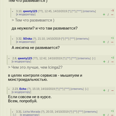
Тем что развивается )
–5
3.10
,
qwerty123
(
??
), 12:45, 14/10/2019 [
^
] [
^^
] [
^^^
] [
ответить
]
+
–
[
к модератору
]
/
> Тем что развивается )
да неужели? и что там развивается?
+1
3.32
,
SOska
(
?
), 21:10, 14/10/2019 [
^
] [
^^
] [
^^^
] [
ответить
]
+
–
[
к модератору
]
/
А инсигна не развивается?
+2
2.8
,
qwerty123
(
??
), 12:42, 14/10/2019 [
^
] [
^^
] [
^^^
] [
ответить
]
[
↑
]
+
–
[
к модератору
]
/
> Чем это лучше, чем Icinga2?
в целях контроля сервисов - мышегуем и
монстроидальностью.
2.23
,
Echo
(
?
), 15:19, 14/10/2019 [
^
] [
^^
] [
^^^
] [
ответить
]
[
↓
]
+
–
/
[
к модератору
]
Если совсем не в курсе.
Всем, попробуй.
+1
3.31
,
Licha Morada
(
?
), 20:33, 14/10/2019 [
^
] [
^^
] [
^^^
] [
ответить
]
+
–
[
↓
] [
к модератору
]
/