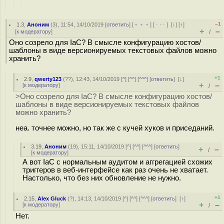
–1
1.3
,
Аноним
(
3
), 11:54, 14/10/2019 [
ответить
] [
﹢﹢﹢
] [
· · ·
]
[
↓
] [
↑
]
+
–
[
к модератору
]
/
Оно созрело для IaC? В смысле конфигурацию хостов/
шаблоны в виде версионируемых текстовых файлов можно
хранить?
+1
2.9
,
qwerty123
(
??
), 12:43, 14/10/2019 [
^
] [
^^
] [
^^^
] [
ответить
]
[
↓
]
+
–
[
к модератору
]
/
>Оно созрело для IaC? В смысле конфигурацию хостов/
шаблоны в виде версионируемых текстовых файлов
можно хранить?
неа. точнее можно, но так же с кучей хуков и приседаний.
3.19
,
Аноним
(
19
), 15:11, 14/10/2019 [
^
] [
^^
] [
^^^
] [
ответить
]
+
–
/
[
к модератору
]
А вот IaC с нормальным аудитом и аггрегацией схожих
триггеров в веб-интерфейсе как раз очень не хватает.
Настолько, что без них обновление не нужно.
+1
2.15
,
Alex Gluck
(
?
), 14:13, 14/10/2019 [
^
] [
^^
] [
^^^
] [
ответить
]
[
↑
]
+
–
[
к модератору
]
/
Нет.