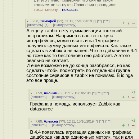
Вы это лично проверяли что они на таком
количестве загнутся Сравнения проводили...
текст свёрнут,
показать
6.58
,
Тимофей
(
??
), 11:12, 15/10/2019 [
^
] [
^^
] [
^^^
]
+
–
/
[
ответить
]
[
↑
] [
к модератору
]
А еще у zabbix нету суммаризации толковой
по графикам. Например в cacti есть куча
интерфейсов, можно взять и на 1м графике
получить сумму данных интерфейсов. Как такое
сделать в zabbix я не нашел. Что то добавили в 4.4
но тоже как то бестолково оно работает. А этого
реально не хватает.
И еще возможно не до конца разобрался, но как
сделать чтобы посмотреть по отдельной группе
состояние сервисов в zabbix не понимаю. В icinga
это все проще.
+1
7.59
,
Аноним
(
6
), 11:15, 15/10/2019 [
^
] [
^^
] [
^^^
]
+
–
[
ответить
]
[
к модератору
]
/
Графана в помощь, использует Zabbix как
datasource
+1
7.60
,
Алексей
(
??
), 12:11, 15/10/2019 [
^
] [
^^
] [
^^^
]
+
–
[
ответить
]
[
к модератору
]
/
В 4.4 появилась агрегация данных на графикак
дашборда как для одиночных метрик, так и для