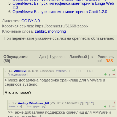
OpenNews: Выпуск интерфейса мониторинга Icinga Web
2.0
OpenNews: Выпуск системы мониторинга Cacti 1.2.0
Лицензия:
CC BY 3.0
Короткая ссылка: https://opennet.ru/51668-zabbix
Ключевые слова:
zabbix
,
monitoring
При перепечатке указание ссылки на opennet.ru обязательно
Обсуждение
Ajax
|
1 уровень
|
Линейный
|
+/-
|
Раскрыть
(89)
всё
|
RSS
+2
1.1
,
Аноним
(
1
), 11:48, 14/10/2019 [
ответить
] [
﹢﹢﹢
] [
· · ·
]
[
↓
]
+
–
[
к модератору
]
/
>Также добавлена поддержка хранилищ для VMWare и
сервисов systemd,
Что это такое?
–1
2.7
,
Andrey Mitrofanov_N0
(
??
), 12:12, 14/10/2019 [
^
] [
^^
] [
^^^
]
+
–
[
ответить
]
[
к модератору
]
/
>>Также добавлена поддержка хранилищ для VMWare и
сервисов systemd,