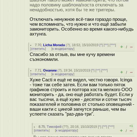
шаблон такого может намониторить, что потом
надо половину шаблона/хоста отключать за
ненадобностью, хотя бы те же триггеры.
Отключать ненужное всё-таки гораздо проще,
чем вспоминать, что нужно и что ещё забыли
замониторить. Особенно во время какого-нибудь
ахтунга.
7.70
,
Licha Morada
(
?
), 18:53, 15/10/2019 [
^
] [
^^
] [
^^^
]
+
–
/
[
ответить
]
[
к модератору
]
Спасибо за отзыв, вы мне кучу времени
съэкономили.
7.71
,
Онаним
(
?
), 19:34, 15/10/2019 [
^
] [
^^
] [
^^^
]
+
–
/
[
ответить
]
[
к модератору
]
Хуже Cacti я ещё не видел, честно говоря. Icinga
- тоже так себе затея. Если вам только пяток
графиков строить и полтора хоста мелкого ООО
мониторить - да, оно ещё работать будет. Если у
вас тысячи, а ещё хуже - десятки и сотни тысяч
показателей и половина от столько оповещений -
ваши какти с цингой загнутся раньше, чем вы
успеете сказать "раз-два-три".
+1
8.75
,
Тимофей
(
??
), 20:16, 15/10/2019 [
^
] [
^^
] [
^^^
]
+
–
[
ответить
]
[
к модератору
]
/