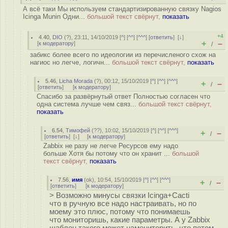
А всё таки Мы используем стандартизированную связку Nagios
Icinga Munin Одни...
большой текст свёрнут,
показать
+4
4.40
,
DIO
(
?
), 23:11, 14/10/2019 [
^
] [
^^
] [
^^^
] [
ответить
]
[
↓
]
+
–
[
к модератору
]
/
забикс более всего по идеологии из перечисленого схож на
нагиос но легче, логичн...
большой текст свёрнут,
показать
5.46
,
Licha Morada
(
?
), 00:12, 15/10/2019 [
^
] [
^^
] [
^^^
]
+
–
/
[
ответить
]
[
к модератору
]
Спасибо за развёрнутый ответ Полностью согласен что
одна система лучше чем связ...
большой текст свёрнут,
показать
6.54
,
Тимофей
(
??
), 10:02, 15/10/2019 [
^
] [
^^
] [
^^^
]
+
–
/
[
ответить
]
[
↓
] [
к модератору
]
Zabbix не разу не легче Ресурсов ему надо
больше Хотя бы потому что он хранит ...
большой
текст свёрнут,
показать
7.56
,
имя
(
ok
), 10:54, 15/10/2019 [
^
] [
^^
] [
^^^
]
+
–
/
[
ответить
]
[
к модератору
]
> Возможно минусы связки Icinga+Cacti
что в ручную все надо настраивать, но по
моему это плюс, потому что понимаешь
что мониторишь, какие параметры. А у Zabbix