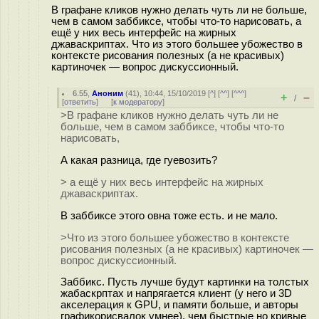
В графане кликов нужно делать чуть ли не больше,
чем в самом заббиксе, чтобы что-то нарисовать, а
ещё у них весь интерфейс на жирных
джаваскриптах. Что из этого большее убожество в
контексте рисования полезных (а не красивых)
картиночек — вопрос дискуссионный.
6.55
,
Аноним
(
41
), 10:44, 15/10/2019 [
^
] [
^^
] [
^^^
]
+
–
/
[
ответить
]
[
к модератору
]
>В графане кликов нужно делать чуть ли не
больше, чем в самом заббиксе, чтобы что-то
нарисовать,
А какая разница, где гуевозить?
> а ещё у них весь интерфейс на жирных
джаваскриптах.
В заббиксе этого овна тоже есть. и не мало.
>Что из этого большее убожество в контексте
рисования полезных (а не красивых) картиночек —
вопрос дискуссионный.
Заббикс. Пусть лучше будут картинки на толстых
жабаскрптах и напрягается клиент (у него и 3D
акселерация к GPU, и памяти больше, и авторы
графикорисвалок умнее), чем быстрые но кривые