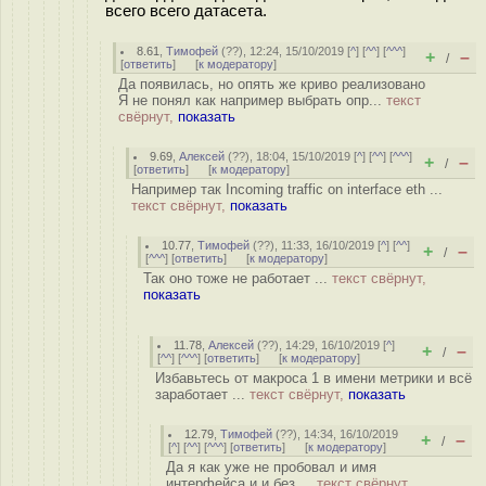
всего всего датасета.
8.61
,
Тимофей
(
??
), 12:24, 15/10/2019 [
^
] [
^^
] [
^^^
]
+
–
/
[
ответить
]
[
к модератору
]
Да появилась, но опять же криво реализовано
Я не понял как например выбрать опр...
текст
свёрнут,
показать
9.69
,
Алексей
(
??
), 18:04, 15/10/2019 [
^
] [
^^
] [
^^^
]
+
–
/
[
ответить
]
[
к модератору
]
Например так Incoming traffic on interface eth ...
текст свёрнут,
показать
10.77
,
Тимофей
(
??
), 11:33, 16/10/2019 [
^
] [
^^
]
+
–
/
[
^^^
] [
ответить
]
[
к модератору
]
Так оно тоже не работает ...
текст свёрнут,
показать
11.78
,
Алексей
(
??
), 14:29, 16/10/2019 [
^
]
+
–
/
[
^^
] [
^^^
] [
ответить
]
[
к модератору
]
Избавьтесь от макроса 1 в имени метрики и всё
заработает ...
текст свёрнут,
показать
12.79
,
Тимофей
(
??
), 14:34, 16/10/2019
+
–
/
[
^
] [
^^
] [
^^^
] [
ответить
]
[
к модератору
]
Да я как уже не пробовал и имя
интерфейса и и без ...
текст свёрнут,