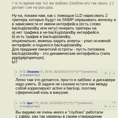
> в то время как тот же жабикс (люблю его так звать :) )
делает сие на раз-два.
Ну-ка, покажи нам, как с помощью LLD нарисовать 2
триггера, которые будут по SNMP опрашивать железку и
в зависимости от имени интерфейса (есть слово
backup|standby или нету) генерить триггеры на
a) нет трафика в не-backup|standby интерфейсе.
b) есть трафик в backup|standby.
опционально, можешь кидать алерты - упал основной
интерфейс и поднялся backup|standby.
Для придания пикантной остроты - пусть половина
backup|standby - это динамические интерфейсы (типа
ppp/pptp/openvpn).
Ы?
4.72
,
Онаним
(
?
), 19:40, 15/10/2019 [
^
] [
^^
] [
^^^
] [
ответить
]
+
–
/
[
к модератору
]
Легко там это делается, просто в заббикс и дискавери
надо уметь. В задаче не сказано кстати как между
собой коррелируют active и backup, поэтому
сферический конь в вакууме.
+1
4.76
,
Igor
(
??
), 04:00, 16/10/2019 [
^
] [
^^
] [
^^^
] [
ответить
]
+
–
[
к модератору
]
/
Вы видимо не очень много и "глубоко" работали
с zabbix, раз так уверены в своем утверждении