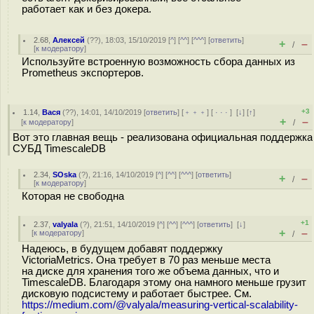
работает как и без докера.
2.68
,
Алексей
(
??
), 18:03, 15/10/2019 [
^
] [
^^
] [
^^^
] [
ответить
]
+
–
/
[
к модератору
]
Используйте встроенную возможность сбора данных из
Prometheus экспортеров.
+3
1.14
,
Вася
(
??
), 14:01, 14/10/2019 [
ответить
] [
﹢﹢﹢
] [
· · ·
]
[
↓
] [
↑
]
+
–
[
к модератору
]
/
Вот это главная вещь - реализована официальная поддержка
СУБД TimescaleDB
2.34
,
SOska
(
?
), 21:16, 14/10/2019 [
^
] [
^^
] [
^^^
] [
ответить
]
+
–
/
[
к модератору
]
Которая не свободна
+1
2.37
,
valyala
(
?
), 21:51, 14/10/2019 [
^
] [
^^
] [
^^^
] [
ответить
]
[
↓
]
+
–
[
к модератору
]
/
Надеюсь, в будущем добавят поддержку
VictoriaMetrics. Она требует в 70 раз меньше места
на диске для хранения того же объема данных, что и
TimescaleDB. Благодаря этому она намного меньше грузит
дисковую подсистему и работает быстрее. См.
https://medium.com/@valyala/measuring-vertical-scalability-