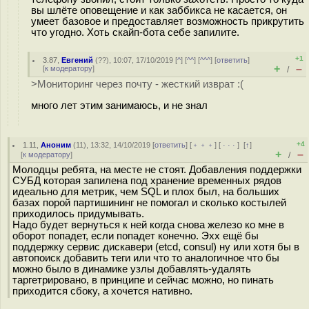
вы шлёте оповещение и как заббикса не касается, он
умеет базовое и предоставляет возможность прикрутить
что угодно. Хоть скайп-бота себе запилите.
+1
3.87
,
Евгений
(
??
), 10:07, 17/10/2019 [
^
] [
^^
] [
^^^
] [
ответить
]
+
–
[
к модератору
]
/
>Мониторинг через почту - жесткий изврат :(
много лет этим занимаюсь, и не знал
+4
1.11
,
Аноним
(
11
), 13:32, 14/10/2019 [
ответить
] [
﹢﹢﹢
] [
· · ·
]
[
↑
]
+
–
[
к модератору
]
/
Молодцы ребята, на месте не стоят. Добавления поддержки
СУБД которая запилена под хранение временных рядов
идеально для метрик, чем SQL и плох был, на больших
базах порой партишининг не помогал и сколько костылей
приходилось придумывать.
Надо будет вернуться к ней когда снова железо ко мне в
оборот попадет, если попадет конечно. Эхх ещё бы
поддержку сервис дискавери (etcd, consul) ну или хотя бы в
автопоиск добавить теги или что то аналогичное что бы
можно было в динамике узлы добавлять-удалять
таргетрировано, в принципе и сейчас можно, но пинать
приходится сбоку, а хочется нативно.