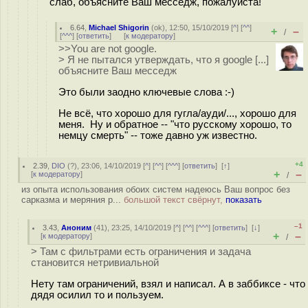
слаб, объясните Ваш месседж, пожалуйста!
6.64
,
Michael Shigorin
(
ok
), 12:50, 15/10/2019 [
^
] [
^^
]
+
–
/
[
^^^
] [
ответить
]
[
к модератору
]
>>You are not google.
> Я не пытался утверждать, что я google [...]
объясните Ваш месседж
Это были заодно ключевые слова :-)
Не всё, что хорошо для гугла/ауди/..., хорошо для
меня. Ну и обратное -- "что русскому хорошо, то
немцу смерть" -- тоже давно уж известно.
+4
2.39
,
DIO
(
?
), 23:06, 14/10/2019 [
^
] [
^^
] [
^^^
] [
ответить
]
[
↑
]
+
–
[
к модератору
]
/
из опыта использования обоих систем надеюсь Ваш вопрос без
сарказма и меряния р...
большой текст свёрнут,
показать
–1
3.43
,
Аноним
(
41
), 23:25, 14/10/2019 [
^
] [
^^
] [
^^^
] [
ответить
]
[
↓
]
+
–
[
к модератору
]
/
> Там с фильтрами есть ограничения и задача
становится нетривиальной
Нету там ограничений, взял и написал. А в заббиксе - что
дядя осилил то и пользуем.