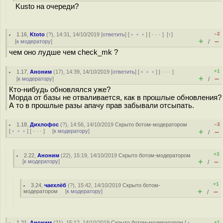
Kusto на очереди?
–2
1.16
,
Ktoto
(
?
), 14:31, 14/10/2019 [
ответить
] [
﹢﹢﹢
] [
· · ·
]
[
↑
]
+
–
[
к модератору
]
/
чем оно лудше чем check_mk ?
+1
1.17
,
Аноним
(
17
), 14:39, 14/10/2019 [
ответить
] [
﹢﹢﹢
] [
· · ·
]
+
–
[
к модератору
]
/
Кто-нибудь обновлялся уже?
Морда от базы не отваливается, как в прошлые обновления?
А то в прошлые разы апачу прав забывали отсыпать.
1.18
,
Дихлофос
(
?
), 14:56, 14/10/2019
Скрыто ботом-модератором
–3
+
–
[
﹢﹢﹢
] [
· · ·
] [
к модератору
]
/
+3
2.22
,
Аноним
(
22
), 15:19, 14/10/2019
Скрыто ботом-модератором
+
–
[
к модератору
]
/
+1
3.24
,
чаехлёб
(
?
), 15:42, 14/10/2019
Скрыто ботом-
+
–
модератором
[
к модератору
]
/
1.21
,
Аноним
(
21
), 15:12, 14/10/2019
Скрыто ботом-модератором
[
﹢
+1