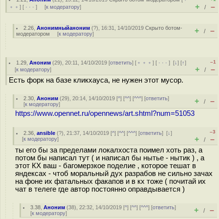
+
–
﹢﹢
] [
· · ·
] [
к модератору
]
/
2.26
,
Анонимныйаноним
(
?
), 16:31, 14/10/2019
Скрыто ботом-
+
–
/
модератором
[
к модератору
]
–1
1.29
,
Аноним
(
29
), 20:11, 14/10/2019 [
ответить
] [
﹢﹢﹢
] [
· · ·
]
[
↓
] [
↑
]
+
–
[
к модератору
]
/
Есть форк на базе кликхауса, не нужен этот мусор.
2.30
,
Аноним
(
29
), 20:14, 14/10/2019 [
^
] [
^^
] [
^^^
] [
ответить
]
+
–
/
[
к модератору
]
https://www.opennet.ru/opennews/art.shtml?num=51053
–3
2.36
,
ansible
(
?
), 21:37, 14/10/2019 [
^
] [
^^
] [
^^^
] [
ответить
]
[
↓
]
+
–
[
к модератору
]
/
ты его бы за пределами локалхоста поимел хоть раз, а
потом бы написал тут ( и написал бы нытье - нытик ) , а
этот КХ ваш - багомерзкое поделие , которое тешат в
яндексах - чтоб моральный дух разрабов не сильно зачах
на фоне их фатальных факапов и в кх тоже ( почитай их
чат в телеге где автор постоянно оправдывается )
3.38
,
Аноним
(
38
), 22:32, 14/10/2019 [
^
] [
^^
] [
^^^
] [
ответить
]
+
–
/
[
к модератору
]