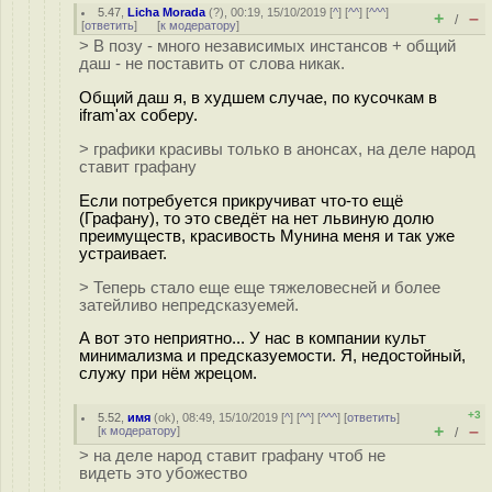
5.47
,
Licha Morada
(
?
), 00:19, 15/10/2019 [
^
] [
^^
] [
^^^
]
+
–
/
[
ответить
]
[
к модератору
]
> В позу - много независимых инстансов + общий
даш - не поставить от слова никак.
Общий даш я, в худшем случае, по кусочкам в
ifram'ах соберу.
> графики красивы только в анонсах, на деле народ
ставит графану
Если потребуется прикручиват что-то ещё
(Графану), то это сведёт на нет львиную долю
преимуществ, красивость Мунина меня и так уже
устраивает.
> Теперь стало еще еще тяжеловесней и более
затейливо непредсказуемей.
А вот это неприятно... У нас в компании культ
минимализма и предсказуемости. Я, недостойный,
служу при нём жрецом.
+3
5.52
,
имя
(
ok
), 08:49, 15/10/2019 [
^
] [
^^
] [
^^^
] [
ответить
]
+
–
[
к модератору
]
/
> на деле народ ставит графану чтоб не
видеть это убожество