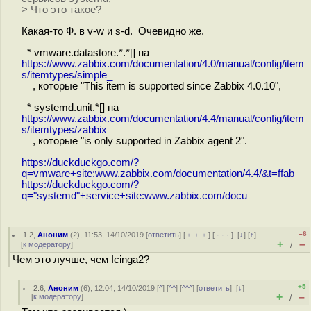
> Что это такое?
Какая-то Ф. в v-w и s-d. Очевидно же.
* vmware.datastore.*.*[] на
https://www.zabbix.com/documentation/4.0/manual/config/item
s/itemtypes/simple_
, которые "This item is supported since Zabbix 4.0.10",
* systemd.unit.*[] на
https://www.zabbix.com/documentation/4.4/manual/config/item
s/itemtypes/zabbix_
, которые "is only supported in Zabbix agent 2".
https://duckduckgo.com/?
q=vmware+site:www.zabbix.com/documentation/4.4/&t=ffab
https://duckduckgo.com/?
q="systemd"+service+site:www.zabbix.com/docu
–6
1.2
,
Аноним
(
2
), 11:53, 14/10/2019 [
ответить
] [
﹢﹢﹢
] [
· · ·
]
[
↓
] [
↑
]
+
–
[
к модератору
]
/
Чем это лучше, чем Icinga2?
+5
2.6
,
Аноним
(
6
), 12:04, 14/10/2019 [
^
] [
^^
] [
^^^
] [
ответить
]
[
↓
]
+
–
[
к модератору
]
/