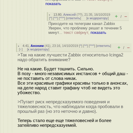
показать
13.80
,
Алексей
(
??
), 21:35, 16/10/2019
+
–
/
[
^
] [
^^
] [
^^^
] [
ответить
]
[
к модератору
]
Приходите на телеграм канал Zabbix
Уверен, что проблему решат в течении 5
минут...
текст свёрнут,
показать
4.41
,
Аноним
(
41
), 23:16, 14/10/2019 [
^
] [
^^
] [
^^^
] [
ответить
]
+
–
/
[
↑
] [
к модератору
]
>Так на какие лучшести Zabbix относительо Icinga2
надо обратить внимание?
Не на какие. Будет тошнить. Сильно.
В позу - много независимых инстансов + общий даш -
не поставить от слова никак.
Все эти красивые графики красивы только в анонсах,
на деле народ ставит графану чтоб не видеть это
убожество.
>Пугает риск непредсказуемого поведения и
тяжеловесность, что наблюдали когда пробовали в
прошлый раз (но это неточно и давно).
Теперь стало еще еще тяжеловесней и более
затейливо непредсказуемей.