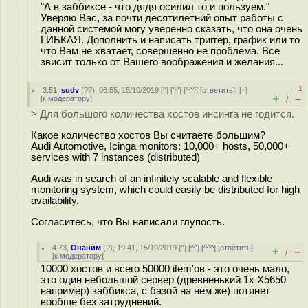
"А в заббиксе - что дядя осилил то и пользуем."
Уверяю Вас, за почти десятилетний опыт работы с
данной системой могу уверенно сказать, что она очень
ГИБКАЯ. Дополнить и написать триггер, график или то
что Вам не хватает, совершенно не проблема. Все
звисит только от Вашего воображения и желания...
–1
3.51
,
sudv
(
??
), 06:55, 15/10/2019 [
^
] [
^^
] [
^^^
] [
ответить
]
[
↑
]
+
–
[
к модератору
]
/
> Для большого количества хостов инсинга не годится.
Какое количество хостов Вы считаете большим?
Audi Automotive, Icinga monitors: 10,000+ hosts, 50,000+
services with 7 instances (distributed)
Audi was in search of an infinitely scalable and flexible
monitoring system, which could easily be distributed for high
availability.
Согласитесь, что Вы написали глупость.
4.73
,
Онаним
(
?
), 19:41, 15/10/2019 [
^
] [
^^
] [
^^^
] [
ответить
]
+
–
/
[
к модератору
]
10000 хостов и всего 50000 item'ов - это очень мало,
это один небольшой сервер (древненький 1x X5650
например) заббикса, с базой на нём же) потянет
вообще без затруднений.