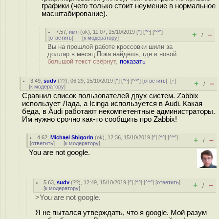
графики (чего только стоит неумение в нормальное
масштабирование).
7.57
,
имя
(
ok
), 11:07, 15/10/2019 [
^
] [
^^
] [
^^^
]
+
–
/
[
ответить
]
[
к модератору
]
Вы на прошлой работе кроссовки шили за
доллар в месяц Пока найдёшь, где в новой...
большой текст свёрнут,
показать
3.49
,
sudv
(
??
), 06:29, 15/10/2019 [
^
] [
^^
] [
^^^
] [
ответить
]
[
↑
]
+
–
/
[
к модератору
]
Сравнил список пользователей двух систем. Zabbix
использует Лада, а Icinga используется в Audi. Какая
беда, в Audi работают некомпетентные администраторы.
Им нужно срочно как-то сообщить про Zabbix!
4.62
,
Michael Shigorin
(
ok
), 12:36, 15/10/2019 [
^
] [
^^
] [
^^^
]
+
–
/
[
ответить
]
[
к модератору
]
You are not google.
5.63
,
sudv
(
??
), 12:49, 15/10/2019 [
^
] [
^^
] [
^^^
] [
ответить
]
+
–
/
[
к модератору
]
>You are not google.
Я не пытался утверждать, что я google. Мой разум