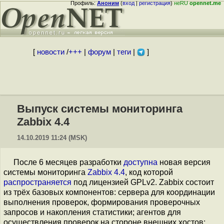
Профиль:
Аноним
(
вход
|
регистрация
)
неRU
opennet.me
[
новости
/
+++
|
форум
|
теги
|
]
Выпуск системы мониторинга
Zabbix 4.4
14.10.2019 11:24 (MSK)
После 6 месяцев разработки
доступна
новая версия
системы мониторинга
Zabbix 4.4
, код которой
распространяется
под лицензией GPLv2. Zabbix состоит
из трёх базовых компонентов: сервера для координации
выполнения проверок, формирования проверочных
запросов и накопления статистики; агентов для
осуществления проверок на стороне внешних хостов;