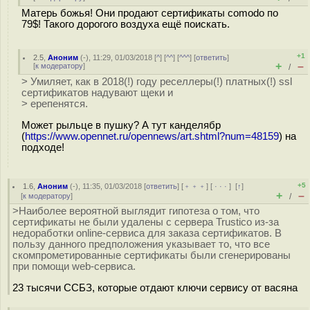
Матерь божья! Они продают сертификаты comodo по
79$! Такого дорогого воздуха ещё поискать.
+1
2.5
,
Аноним
(
-
), 11:29, 01/03/2018 [
^
] [
^^
] [
^^^
] [
ответить
]
+
–
[
к модератору
]
/
> Умиляет, как в 2018(!) году реселлеры(!) платных(!) ssl
сертификатов надувают щеки и
> ерепенятся.
Может рыльце в пушку? А тут канделябр
(
https://www.opennet.ru/opennews/art.shtml?num=48159
) на
подходе!
+5
1.6
,
Аноним
(
-
), 11:35, 01/03/2018 [
ответить
] [
﹢﹢﹢
] [
· · ·
]
[
↑
]
+
–
[
к модератору
]
/
>Наиболее вероятной выглядит гипотеза о том, что
сертификаты не были удалены с сервера Trustico из-за
недоработки online-сервиса для заказа сертификатов. В
пользу данного предположения указывает то, что все
скомпрометированные сертификаты были сгенерированы
при помощи web-сервиса.
23 тысячи ССБЗ, которые отдают ключи сервису от васяна