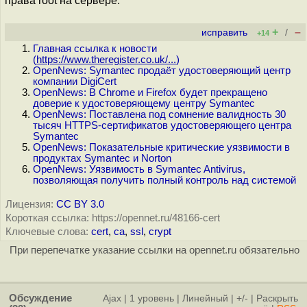
права root на сервере.
+
–
исправить
/
+14
Главная ссылка к новости
(
https://www.theregister.co.uk/...
)
OpenNews: Symantec продаёт удостоверяющий центр
компании DigiCert
OpenNews: В Chrome и Firefox будет прекращено
доверие к удостоверяющему центру Symantec
OpenNews: Поставлена под сомнение валидность 30
тысяч HTTPS-сертификатов удостоверяющего центра
Symantec
OpenNews: Показательные критические уязвимости в
продуктах Symantec и Norton
OpenNews: Уязвимость в Symantec Antivirus,
позволяющая получить полный контроль над системой
Лицензия:
CC BY 3.0
Короткая ссылка: https://opennet.ru/48166-cert
Ключевые слова:
cert
,
ca
,
ssl
,
crypt
При перепечатке указание ссылки на opennet.ru обязательно
Обсуждение
Ajax
|
1 уровень
|
Линейный
|
+/-
|
Раскрыть