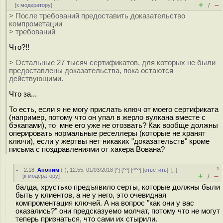
+
–
[
к модератору
]
/
> После требований предоставить доказательство
компрометации
> требований
Что?!!
> Остальные 27 тысяч сертификатов, для которых не были
предоставлены доказательства, пока остаются
действующими.
Что за...
То есть, если я не могу прислать ключ от моего сертификата
(например, потому что он упал в жерло вулкана вместе с
бэкапами), то мне его уже не отозвать? Как вообще должны
оперировать нормальные реселлеры (которые не хранят
ключи), если у жертвы нет никаких "доказательств" кроме
письма с поздравлениями от хакера Вована?
–1
2.18
,
Аноним
(
-
), 12:55, 01/03/2018 [
^
] [
^^
] [
^^^
] [
ответить
]
[
↓
]
+
–
[
к модератору
]
/
балда, хрустько предъявило серты, которые должны были
быть у клиентов, а не у него, это очевидная
компроментация ключей. А на вопрос "как они у вас
оказались?" они предсказуемо молчат, потому что не могут
теперь признаться, что сами их стырили.