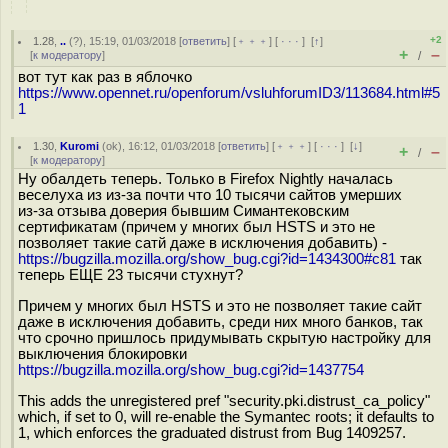
+2
1.28
,
..
(
?
), 15:19, 01/03/2018 [
ответить
] [
﹢﹢﹢
] [
· · ·
]
[
↑
]
+
–
[
к модератору
]
/
вот тут как раз в яблочко
https://www.opennet.ru/openforum/vsluhforumID3/113684.html#5
1
1.30
,
Kuromi
(
ok
), 16:12, 01/03/2018 [
ответить
] [
﹢﹢﹢
] [
· · ·
]
[
↓
]
+
–
/
[
к модератору
]
Ну обалдеть теперь. Только в Firefox Nightly началась
веселуха из из-за почти что 10 тысячи сайтов умерших
из-за отзыва доверия бывшим Симантековским
сертификатам (причем у многих был HSTS и это не
позволяет такие сатй даже в исключения добавить) -
https://bugzilla.mozilla.org/show_bug.cgi?id=1434300#c81
так
теперь ЕЩЕ 23 тысячи стухнут?
Причем у многих был HSTS и это не позволяет такие сайт
даже в исключения добавить, среди них много банков, так
что срочно пришлось придумывать скрытую настройку для
выключения блокировки
https://bugzilla.mozilla.org/show_bug.cgi?id=1437754
This adds the unregistered pref "security.pki.distrust_ca_policy"
which, if set to 0, will re-enable the Symantec roots; it defaults to
1, which enforces the graduated distrust from Bug 1409257.