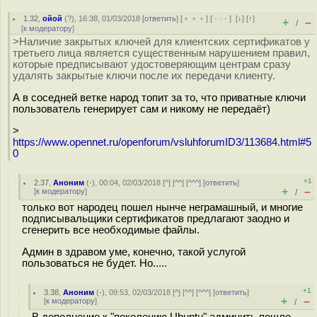
1.32
,
ойой
(
?
), 16:38, 01/03/2018 [
ответить
] [
﹢﹢﹢
] [
· · ·
]
[
↓
] [
↑
]
+
–
/
[
к модератору
]
>Наличие закрытых ключей для клиентских сертификатов у
третьего лица является существенным нарушением правил,
которые предписывают удостоверяющим центрам сразу
удалять закрытые ключи после их передачи клиенту.
А в соседней ветке народ топит за то, что приватные ключи
пользователь генерирует сам и никому не передаёт)
>
https://www.opennet.ru/openforum/vsluhforumID3/113684.html#5
0
+1
2.37
,
Аноним
(
-
), 00:04, 02/03/2018 [
^
] [
^^
] [
^^^
] [
ответить
]
+
–
[
к модератору
]
/
только вот народец пошел нынче неграмашный, и многие
подписывальщики сертификатов предлагают заодно и
сгенерить все необходимые файлы.
Админ в здравом уме, конечно, такой услугой
пользоваться не будет. Но.....
+1
3.38
,
Аноним
(
-
), 09:53, 02/03/2018 [
^
] [
^^
] [
^^^
] [
ответить
]
+
–
[
к модератору
]
/