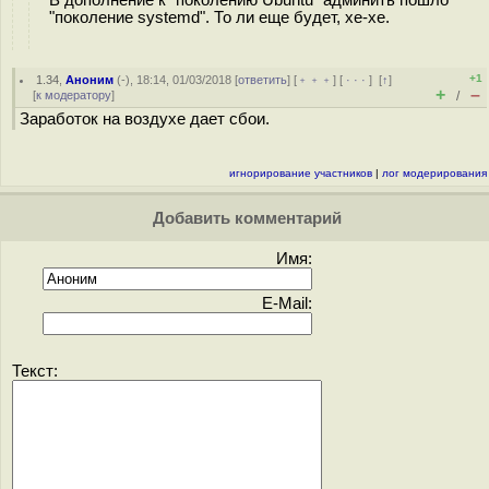
В дополнение к "поколению Ubuntu" админить пошло
"поколение systemd". То ли еще будет, хе-хе.
+1
1.34
,
Аноним
(
-
), 18:14, 01/03/2018 [
ответить
] [
﹢﹢﹢
] [
· · ·
]
[
↑
]
+
–
[
к модератору
]
/
Заработок на воздухе дает сбои.
игнорирование участников
|
лог модерирования
Добавить комментарий
Имя:
E-Mail:
Текст: