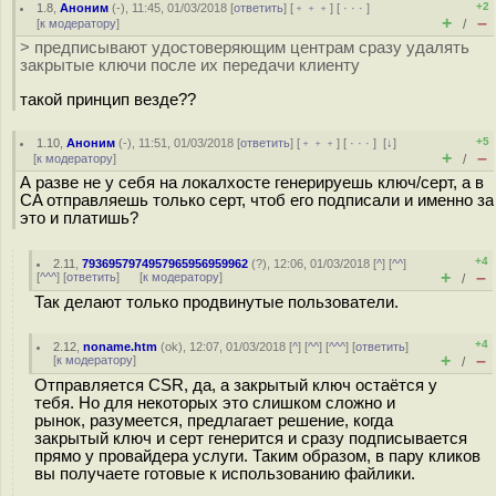
+2
1.8
,
Аноним
(
-
), 11:45, 01/03/2018 [
ответить
] [
﹢﹢﹢
] [
· · ·
]
+
–
[
к модератору
]
/
> предписывают удостоверяющим центрам сразу удалять
закрытые ключи после их передачи клиенту
такой принцип везде??
+5
1.10
,
Аноним
(
-
), 11:51, 01/03/2018 [
ответить
] [
﹢﹢﹢
] [
· · ·
]
[
↓
]
+
–
[
к модератору
]
/
А разве не у себя на локалхосте генерируешь ключ/серт, а в
CA отправляешь только серт, чтоб его подписали и именно за
это и платишь?
+4
2.11
,
7936957974957965956959962
(
?
), 12:06, 01/03/2018 [
^
] [
^^
]
+
–
[
^^^
] [
ответить
]
[
к модератору
]
/
Так делают только продвинутые пользователи.
+4
2.12
,
noname.htm
(
ok
), 12:07, 01/03/2018 [
^
] [
^^
] [
^^^
] [
ответить
]
+
–
[
к модератору
]
/
Отправляется CSR, да, а закрытый ключ остаётся у
тебя. Но для некоторых это слишком сложно и
рынок, разумеется, предлагает решение, когда
закрытый ключ и серт генерится и сразу подписывается
прямо у провайдера услуги. Таким образом, в пару кликов
вы получаете готовые к использованию файлики.