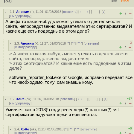
(33)
всё
|
RSS
1.1
,
Аноним
(
-
), 11:01, 01/03/2018 [
ответить
] [
﹢﹢﹢
] [
· · ·
]
[
↓
]
+
–
/
[
к модератору
]
А инфа то какая-нибудь может утекать о деятельности
сайта, непосредственно выдавателям этих сертификатов? И
какие еще есть подводные в этом деле?
–3
2.3
,
Аноним
(
-
), 11:27, 01/03/2018 [
^
] [
^^
] [
^^^
] [
ответить
]
+
–
[
к модератору
]
/
> А инфа то какая-нибудь может утекать о деятельности
сайта, непосредственно выдавателям
> этих сертификатов? И какие еще есть подводные в этом
деле?
software_reporter_tool.exe от Google, исправно передает все
что необходимо, тому, сам знаешь кому.
+17
1.2
,
XoRe
(
ok
), 11:26, 01/03/2018 [
ответить
] [
﹢﹢﹢
] [
· · ·
]
[
↓
] [
↑
]
+
–
[
к модератору
]
/
Умиляет, как в 2018(!) году реселлеры(!) платных(!) ssl
сертификатов надувают щеки и ерепенятся.
+5
2.4
,
XoRe
(
ok
), 11:28, 01/03/2018 [
^
] [
^^
] [
^^^
] [
ответить
]
+
–
[
к модератору
]
/