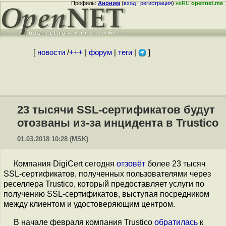
Профиль:
Аноним
(
вход
|
регистрация
)
неRU
opennet.me
[
новости
/
+++
|
форум
|
теги
|
]
23 тысячи SSL-сертификатов будут
отозваны из-за инцидента в Trustico
01.03.2018 10:28 (MSK)
Компания DigiCert сегодня
отзовёт
более 23 тысяч
SSL-сертификатов, полученных пользователями через
реселлера Trustico, который предоставляет услуги по
получению SSL-сертификатов, выступая посредником
между клиентом и удостоверяющим центром.
В начале февраля компания Trustico
обратилась
к