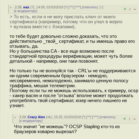
2.26
,
нах
(
?
), 14:09, 01/03/2018 [
^
] [
^^
] [
^^^
] [
ответить
]
[
↑
]
+
–
/
[
к модератору
]
> То есть, если я не могу прислать ключ от моего
сертификата (например, потому что он упал в жерло
> вулкана вместе с бэкапами),
то тебе будет довольно сложно доказать, что это
действительно _твой_ сертификат, и ты имеешь право его
отзывать, да.
Но у большинства CA - все еще возможно после
стандартной процедуры верификации, может чуть более
детальной - например, они таки позвонят.
Но только ты не волнуйся так - CRL'ы не поддерживаются
ни одним современным браузером - немодно,
несовременно, немолодежно, занимало ценную полосу
траффика, мешая телеметрии.
Поэтому если ты не можешь использовать, к примеру, ocsp
- хакер васян и после "отзыва" вполне может продолжать
употреблять твой сертификат, юзер ничего лишнего не
узнает.
3.29
,
Crazy Alex
(
ok
), 15:25, 01/03/2018 [
^
] [
^^
] [
^^^
] [
ответить
]
+
–
/
[
к модератору
]
Что значит "не можешь"? OCSP Stapling кто-то из
браузеров коварно вырезал?