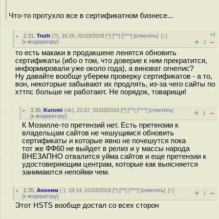
Что-то протухло все в сертификатном бизнесе...
+2
2.31
,
Truth
(
?
), 16:26, 01/03/2018 [
^
] [
^^
] [
^^^
] [
ответить
]
[
↓
]
+
–
[
к модератору
]
/
то есть макаки в продакшене ленятся обновить
сертификаты (ибо о том, что доверие к ним прекратится,
информировали уже около года), а виноват огнелис?
Ну давайте вообще уберем проверку сертификатов - а то,
вон, некоторые забывают их продлять, из-за чего сайты по
хттпс больше не работают. Не порядок, товарищи!
3.36
,
Kuromi
(
ok
), 21:07, 01/03/2018 [
^
] [
^^
] [
^^^
] [
ответить
]
+
–
/
[
к модератору
]
К Мозилле-то претензий нет. Есть претензии к
владельцам сайтов не чешущимся обновить
сертификаты и которые явно не почешутся пока
тот же ФФ60 не выйдет в релиз и у массы народа
ВНЕЗАПНО отвалится уйма сайтов и еще претензии к
удостоверяющим центрам, которые как выясняется
занимаются непойми чем.
2.35
,
Аноним
(
-
), 19:14, 01/03/2018 [
^
] [
^^
] [
^^^
] [
ответить
]
[
↑
]
+
–
/
[
к модератору
]
Этот HSTS вообще достал со всех сторон