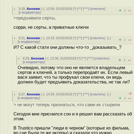
3.19
,
Аноним
(
-
), 12:56, 01/03/2018 [
^
] [
^^
] [
^^^
] [
ответить
]
+
–
/
[
к модератору
]
>предъявило серты,
сорри, не серты, а приватные ключи
3.21
,
Аноним
(
-
), 13:19, 01/03/2018 [
^
] [
^^
] [
^^^
] [
ответить
]
[
↓
]
+
–
/
[
к модератору
]
И? C какой стати они должны что-то _доказывать_?
4.23
,
Аноним
(
-
), 13:36, 01/03/2018 [
^
] [
^^
] [
^^^
] [
ответить
]
+
–
/
[
к модератору
]
Очевидно, потому что оно не является владельцем
сертов и ключей, а только перепродаёт их. Если левый
вася заявит, что ты профукал свои ключи, он ведь
должен будет предъявить доказательства, не так ли?
–2
3.27
,
Аноним
(
-
), 14:29, 01/03/2018 [
^
] [
^^
] [
^^^
] [
ответить
]
[
↑
]
+
–
[
к модератору
]
/
> не могут теперь признаться, что сами их стырили
Сегодня мне приснился сон и я решил вам рассказать об
этом.
В Trustico пришли "люди в черном" (которые из фильма,
во сне были те же актеры) и сказали что нужно