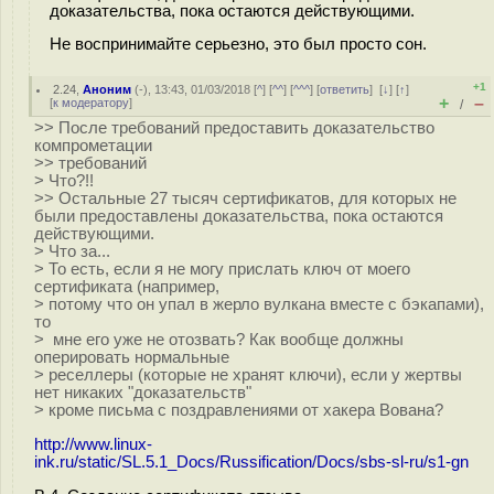
доказательства, пока остаются действующими.
Не воспринимайте серьезно, это был просто сон.
+1
2.24
,
Аноним
(
-
), 13:43, 01/03/2018 [
^
] [
^^
] [
^^^
] [
ответить
]
[
↓
] [
↑
]
+
–
[
к модератору
]
/
>> После требований предоставить доказательство
компрометации
>> требований
> Что?!!
>> Остальные 27 тысяч сертификатов, для которых не
были предоставлены доказательства, пока остаются
действующими.
> Что за...
> То есть, если я не могу прислать ключ от моего
сертификата (например,
> потому что он упал в жерло вулкана вместе с бэкапами),
то
> мне его уже не отозвать? Как вообще должны
оперировать нормальные
> реселлеры (которые не хранят ключи), если у жертвы
нет никаких "доказательств"
> кроме письма с поздравлениями от хакера Вована?
http://www.linux-
ink.ru/static/SL.5.1_Docs/Russification/Docs/sbs-sl-ru/s1-gn