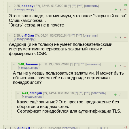
+9
2.25
,
nobody
(
??
), 13:45, 01/03/2018 [
^
] [
^^
] [
^^^
] [
ответить
]
+
–
[
к модератору
]
/
Это ж знать надо, как минимум, что такое "закрытый ключ".
Слишкамсложна...
"Знать" сегодня не в почёте
2.39
,
drTr0jan
(
?
), 04:34, 03/03/2018 [
^
] [
^^
] [
^^^
] [
ответить
]
+
–
/
[
к модератору
]
Андроид (и не только) не умеет пользовательскими
инструментами генерировать закрытый ключ и
формировать CSR.
3.40
,
Аноним
(
-
), 11:13, 03/03/2018 [
^
] [
^^
] [
^^^
] [
ответить
]
+
–
/
[
к модератору
]
А ты не умеешь пользоваться запятыми. И может быть
объяснишь, зачем тебе на андроиде сертификат
понадобился?
4.43
,
drTr0jan
(
?
), 14:54, 03/03/2018 [
^
] [
^^
] [
^^^
] [
ответить
]
+
–
/
[
к модератору
]
Какие ещё запятые? Это простое предложение без
оборотов и вводных слов.
Сертификат понадобился для аутентификации TLS.
–1
1.15
,
Аноним
(
-
), 12:37, 01/03/2018 [
ответить
] [
﹢﹢﹢
] [
· · ·
]
[
↓
] [
↑
]