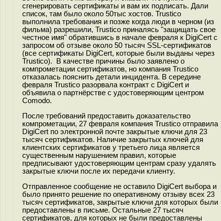
сгенерировать сертификаты и вам их подписать. Дали
список, там было около 50тыс хостов. Trustico
выполнила требования и позже когда люди в черном (из
фильма) разрешили, Trustico приналясь "защищать свое
честное имя" обратившись в начале февраля к DigiCert с
запросом об отзыве около 50 тысяч SSL-сертификатов
(все сертификаты DigiCert, которые были выданы через
Trustico). В качестве причины было заявлено о
компрометации сертификатов, но компания Trustico
отказалась пояснить детали инцидента. В середине
февраля Trustico разорвала контракт c DigiCert и
объявила о партнёрстве с удостоверяющим центром
Comodo.
После требований предоставить доказательство
компрометации, 27 февраля компания Trustico отправила
DigiCert по электронной почте закрытые ключи для 23
тысяч сертификатов. Наличие закрытых ключей для
клиентских сертификатов у третьего лица является
существенным нарушением правил, которые
предписывают удостоверяющим центрам сразу удалять
закрытые ключи после их передачи клиенту.
Отправленное сообщение не оставило DigiCert выбора и
было принято решение по оперативному отзыву всех 23
тысяч сертификатов, закрытые ключи для которых были
предоставлены в письме. Остальные 27 тысяч
сертификатов, для которых не были предоставлены