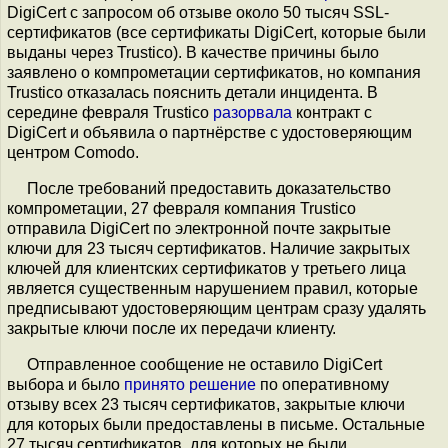
DigiCert с запросом об отзыве около 50 тысяч SSL-
сертификатов (все сертификаты DigiCert, которые были
выданы через Trustico). В качестве причины было
заявлено о компрометации сертификатов, но компания
Trustico отказалась пояснить детали инцидента. В
середине февраля Trustico
разорвала
контракт c
DigiCert и объявила о партнёрстве с удостоверяющим
центром Comodo.
После требований предоставить доказательство
компрометации, 27 февраля компания Trustico
отправила DigiCert по электронной почте закрытые
ключи для 23 тысяч сертификатов. Наличие закрытых
ключей для клиентских сертификатов у третьего лица
является существенным нарушением правил, которые
предписывают удостоверяющим центрам сразу удалять
закрытые ключи после их передачи клиенту.
Отправленное сообщение не оставило DigiCert
выбора и было
принято решение
по оперативному
отзыву всех 23 тысяч сертификатов, закрытые ключи
для которых были предоставлены в письме. Остальные
27 тысяч сертификатов, для которых не были