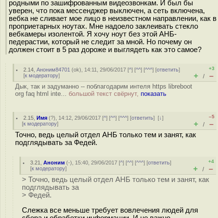
родными по зашифрованным видеозвонкам. И был бы
уверен, что пока мессенджер выключен, а сеть включена,
вебка не сливает мое лицо в неизвестном направлении, как в
проприетарных ноутах. Мне надоело заклеивать стекло
вебкамеры изолентой. Я хочу ноут без этой АНБ-
пeдеpaстии, который не следит за мной. Но почему он
должен стоит в 5 раз дороже и выглядеть как это самое?
+3
2.14
,
Аноним84701
(
ok
), 14:11, 29/06/2017 [
^
] [
^^
] [
^^^
] [
ответить
]
+
–
[
к модератору
]
/
Дык, так и задуманно -- поблагодарим интеля https libreboot
org faq html inte...
большой текст свёрнут,
показать
–5
2.15
,
Имя
(
?
), 14:12, 29/06/2017 [
^
] [
^^
] [
^^^
] [
ответить
]
[
↓
]
+
–
[
к модератору
]
/
Точно, ведь целый отдел АНБ только тем и занят, как
подглядывать за Федей.
+4
3.21
,
Аноним
(
-
), 15:40, 29/06/2017 [
^
] [
^^
] [
^^^
] [
ответить
]
+
–
[
к модератору
]
/
> Точно, ведь целый отдел АНБ только тем и занят, как
подглядывать за
> Федей.
Слежка все меньше требует вовлечения людей для
сбора и обработки информации. И не важно,