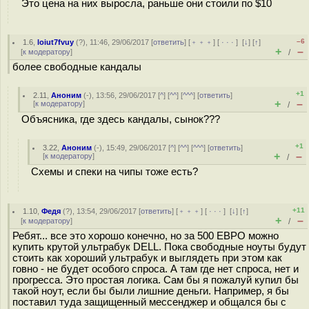
Это цена на них выросла, раньше они стоили по $10
–6
1.6
,
loiut7fvuy
(
?
), 11:46, 29/06/2017 [
ответить
] [
﹢﹢﹢
] [
· · ·
]
[
↓
] [
↑
]
+
–
[
к модератору
]
/
более свободные кандалы
+1
2.11
,
Аноним
(
-
), 13:56, 29/06/2017 [
^
] [
^^
] [
^^^
] [
ответить
]
+
–
[
к модератору
]
/
Объясника, где здесь кандалы, сынок???
+1
3.22
,
Аноним
(
-
), 15:49, 29/06/2017 [
^
] [
^^
] [
^^^
] [
ответить
]
+
–
[
к модератору
]
/
Схемы и спеки на чипы тоже есть?
+11
1.10
,
Федя
(
?
), 13:54, 29/06/2017 [
ответить
] [
﹢﹢﹢
] [
· · ·
]
[
↓
] [
↑
]
+
–
[
к модератору
]
/
Ребят... все это хорошо конечно, но за 500 ЕВРО можно
купить крутой ультрабук DELL. Пока свободные ноуты будут
стоить как хороший ультрабук и выглядеть при этом как
гoвно - не будет особого спроса. А там где нет спроса, нет и
прогресса. Это простая логика. Сам бы я пожалуй купил бы
такой ноут, если бы были лишние деньги. Например, я бы
поставил туда защищенный мессенджер и общался бы с