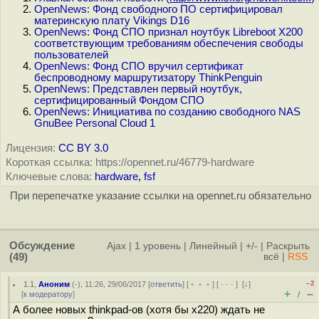
OpenNews: Фонд свободного ПО сертифицировал
материнскую плату Vikings D16
OpenNews: Фонд СПО признал ноутбук Libreboot X200
соответствующим требованиям обеспечения свободы
пользователей
OpenNews: Фонд СПО вручил сертификат
беспроводному маршрутизатору ThinkPenguin
OpenNews: Представлен первый ноутбук,
сертифицированный Фондом СПО
OpenNews: Инициатива по созданию свободного NAS
GnuBee Personal Cloud 1
Лицензия:
CC BY 3.0
Короткая ссылка: https://opennet.ru/46779-hardware
Ключевые слова:
hardware
,
fsf
При перепечатке указание ссылки на opennet.ru обязательно
Обсуждение
Ajax
|
1 уровень
|
Линейный
|
+/-
|
Раскрыть
(49)
всё
|
RSS
–2
1.1
,
Аноним
(
-
), 11:26, 29/06/2017 [
ответить
] [
﹢﹢﹢
] [
· · ·
]
[
↓
]
+
–
[
к модератору
]
/
А более новых thinkpad-ов (хотя бы х220) ждать не