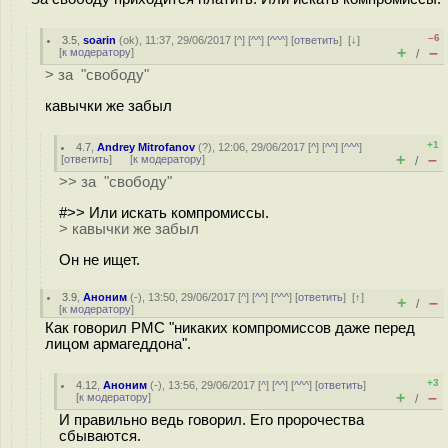
–6
3.5
,
soarin
(
ok
), 11:37, 29/06/2017 [
^
] [
^^
] [
^^^
] [
ответить
]
[
↓
]
+
–
[
к модератору
]
/
> за "свободу"
кавычки же забыл
+1
4.7
,
Andrey Mitrofanov
(
?
), 12:06, 29/06/2017 [
^
] [
^^
] [
^^^
]
+
–
[
ответить
]
[
к модератору
]
/
>> за "свободу"
#>> Или искать компромиссы.
> кавычки же забыл
Он не ищет.
3.9
,
Аноним
(
-
), 13:50, 29/06/2017 [
^
] [
^^
] [
^^^
] [
ответить
]
[
↑
]
+
–
/
[
к модератору
]
Как говорил РМС "никаких компромиссов даже перед
лицом армагеддона".
+3
4.12
,
Аноним
(
-
), 13:56, 29/06/2017 [
^
] [
^^
] [
^^^
] [
ответить
]
+
–
[
к модератору
]
/
И правильно ведь говорил. Его пророчества
сбываются.