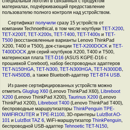
специальный логотип в связанных с продуктом
материалах, подчёркивающий предоставление
пользователю полного контроля над устройством.
Сертификат
получили
сразу 15 устройств от
компании Technoethical, в том числе ноутбуки
TET-X200
,
TET-X200T
,
TET-X200s
,
TET-T400
,
TET-T400s
и
TET-
T500
(восстановленные варианты Lenovo ThinkPad
X200, T400 и T500), док-станции
TET-X200DOCK
и
TET-
T400DOCK
для серий ноутбуков X200, T400 и T500,
материнская плата
TET-D16
(ASUS KGPE-D16 с
прошивкой Coreboot), набор беспроводных адаптеров
TET-N150HGA
,
TET-N300
,
TET-N300HGA
,
TET-N300DB
,
TET-N450DB
, а также Bluetooth-адаптер
TET-BT4 USB
.
Из ранее сертифицированных устройств можно
отметить
Gluglug X60
(Lenovo ThinkPad X60),
Libreboot
X200
(Lenovo ThinkPad X200),
Taurinus X200
(Lenovo
ThinkPad X200),
Libreboot T400
(Lenovo ThinkPad T400),
беспроводные маршрутизаторы
ThinkPenguin TPE-
NWIFIROUTER
и
TPE-R1100
, 3D-принтеры
LulzBot AO-
101
и
LulzBot TAZ 6
, WiFi-маршрутизатор
ThinkPenguin
,
беспроводной USB-адаптер
Tehnoetic TET-N150
,