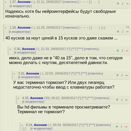
1.27
,
Аноним
(
-
), 21:11, 29/06/2017 [
ответить
] [
﹢﹢﹢
] [
· · ·
]
+
–
/
[
к модератору
]
Надеюсь хотя бы нейроинтерфейсы будут свободные
изначально.
+1
1.28
,
Аноним
(
-
), 21:28, 29/06/2017 [
ответить
] [
﹢﹢﹢
] [
· · ·
]
[
↓
]
+
–
[
к модератору
]
/
40 кусков за ноут ценой в 15 кусков это даже скажем ...
2.30
,
Аноним
(
-
), 21:33, 29/06/2017 [
^
] [
^^
] [
^^^
] [
ответить
]
+
–
/
[
к модератору
]
имхо, дело даже не в "40 за 15", дело в том, что сегодня
можно делать с ноутом, десятилетней давности.
3.32
,
Аноним
(
-
), 22:59, 29/06/2017 [
^
] [
^^
] [
^^^
] [
ответить
]
+
–
/
[
к модератору
]
У вас терминал тормозит? Или двух гигагерц
недостаточно чтобы ввод с клавиатуры работал?
4.33
,
Аноним
(
33
), 00:22, 30/06/2017 [
^
] [
^^
] [
^^^
] [
ответить
]
+
–
/
[
к модератору
]
Вы hd фильмы в терминале просматриваете?
Терминал не тормозит?
5.34
,
Аноним
(
-
), 00:34, 30/06/2017 [
^
] [
^^
] [
^^^
] [
ответить
]
+
–
/
[
↓
] [
к модератору
]