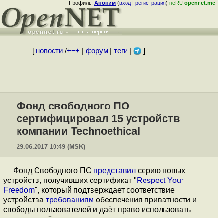
Профиль:
Аноним
(
вход
|
регистрация
)
неRU
opennet.me
[
новости
/
+++
|
форум
|
теги
|
]
Фонд свободного ПО
сертифицировал 15 устройств
компании Technoethical
29.06.2017 10:49 (MSK)
Фонд Свободного ПО
представил
серию новых
устройств, получивших сертификат "
Respect Your
Freedom
", который подтверждает соответствие
устройства
требованиям
обеспечения приватности и
свободы пользователей и даёт право использовать