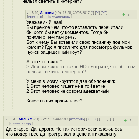
нельзя светить в интернет?
6.49
,
Аноним
(
49
), 17:28, 30/06/2017 [
^
] [
^^
] [
^^^
]
+
–
/
[
ответить
]
[
к модератору
]
Уважаемый Iaaa!
Вы прежде чем что-то вставлять перечитали
бы хотя бы ветку комментов. Тогда бы
поняли о чем там речь.
Вот к чему Вы вставили свою писанину под мой
комент? Где я писал что для просмотра фильмов
нужен защищенный ноут?
А это что такое?:
> Или вы какое-то такое HD смотрите, что об этом
нельзя светить в интернет?
У меня в мозгу крутятся два объяснения:
1 Этот человек пишет не в той ветке
2 Этот человек не совсем адекватный
Какое из них правильное?
1.31
,
Аноним
(
31
), 22:44, 29/06/2017 [
ответить
] [
﹢﹢﹢
] [
· · ·
]
[
↑
]
+
–
/
[
к модератору
]
Да, старье. Да, дорого. Но так исторически сложилось,
что модерн всегда проигрывал в цене антиквариату.