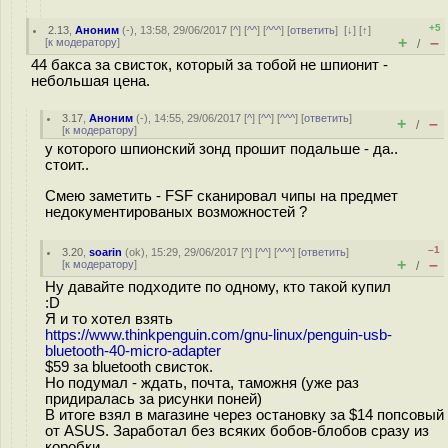
+5
2.13
,
Аноним
(
-
), 13:58, 29/06/2017 [
^
] [
^^
] [
^^^
] [
ответить
]
[
↓
] [
↑
]
+
–
[
к модератору
]
/
44 бакса за свисток, который за тобой не шпионит -
небольшая цена.
3.17
,
Аноним
(
-
), 14:55, 29/06/2017 [
^
] [
^^
] [
^^^
] [
ответить
]
+
–
/
[
к модератору
]
у которого шпионский зонд прошит подальше - да..
стоит..
Смею заметить - FSF сканировал чипы на предмет
недокументированых возможностей ?
–1
3.20
,
soarin
(
ok
), 15:29, 29/06/2017 [
^
] [
^^
] [
^^^
] [
ответить
]
+
–
[
к модератору
]
/
Ну давайте подходите по одному, кто такой купил
:D
Я и то хотел взять
https://www.thinkpenguin.com/gnu-linux/penguin-usb-
bluetooth-40-micro-adapter
$59 за bluetooth свисток.
Но подумал - ждать, почта, таможня (уже раз
придиралась за рисунки поней)
В итоге взял в магазине через остановку за $14 попсовый
от ASUS. Заработал без всяких бобов-блобов сразу из
коробки.