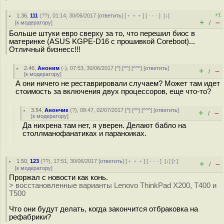
+1
1.36
,
111
(
??
), 01:14, 30/06/2017 [
ответить
] [
﹢﹢﹢
] [
· · ·
]
[
↓
]
+
–
[
к модератору
]
/
Больше штуки евро сверху за то, что перешил биос в
материнке (ASUS KGPE-D16 с прошивкой Coreboot)...
Отличный бизнесс!!!
2.46
,
Аноним
(
-
), 07:53, 30/06/2017 [
^
] [
^^
] [
^^^
] [
ответить
]
+
–
/
[
к модератору
]
А они ничего не реставрировали случаем? Может там идет
стоимость за включения двух процессоров, еще что-то?
3.54
,
Анончик
(
?
), 08:47, 02/07/2017 [
^
] [
^^
] [
^^^
] [
ответить
]
+
–
/
[
к модератору
]
Да нихрена там нет, я уверен. Делают бабло на
столлманофанатиках и параноиках.
1.50
,
123
(
??
), 17:51, 30/06/2017 [
ответить
] [
﹢﹢﹢
] [
· · ·
]
[
↓
] [
↑
]
+
–
/
[
к модератору
]
Проржал с новости как конь.
> восстановленные варианты Lenovo ThinkPad X200, T400 и
T500
Что они будут делать, когда закончится отбраковка на
рефабрики?