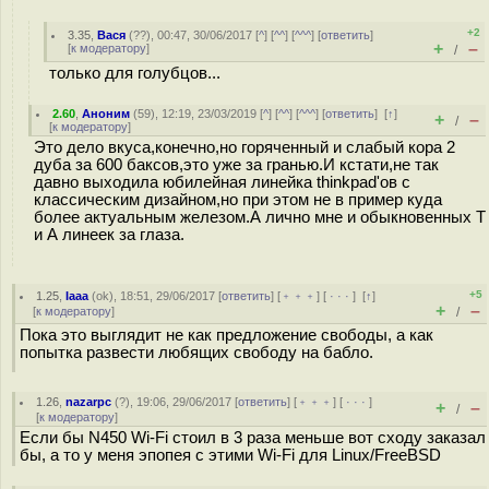
+2
3.35
,
Вася
(
??
), 00:47, 30/06/2017 [
^
] [
^^
] [
^^^
] [
ответить
]
+
–
[
к модератору
]
/
только для голубцов...
2.60
,
Аноним
(
59
), 12:19, 23/03/2019 [
^
] [
^^
] [
^^^
] [
ответить
]
[
↑
]
+
–
/
[
к модератору
]
Это дело вкуса,конечно,но горяченный и слабый кора 2
дуба за 600 баксов,это уже за гранью.И кстати,не так
давно выходила юбилейная линейка thinkpad'ов с
классическим дизайном,но при этом не в пример куда
более актуальным железом.А лично мне и обыкновенных Т
и А линеек за глаза.
+5
1.25
,
Iaaa
(
ok
), 18:51, 29/06/2017 [
ответить
] [
﹢﹢﹢
] [
· · ·
]
[
↑
]
+
–
[
к модератору
]
/
Пока это выглядит не как предложение свободы, а как
попытка развести любящих свободу на бабло.
1.26
,
nazarpc
(
?
), 19:06, 29/06/2017 [
ответить
] [
﹢﹢﹢
] [
· · ·
]
+
–
/
[
к модератору
]
Если бы N450 Wi-Fi стоил в 3 раза меньше вот сходу заказал
бы, а то у меня эпопея с этими Wi-Fi для Linux/FreeBSD