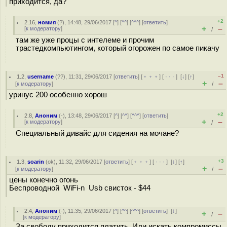
приходится, да?
+2
2.16
,
номия
(
?
), 14:48, 29/06/2017 [
^
] [
^^
] [
^^^
] [
ответить
]
+
–
[
к модератору
]
/
там же уже процы с интелеме и прочим
трастедкомпьютингом, который огорожен по самое пикачу
–1
1.2
,
username
(
??
), 11:31, 29/06/2017 [
ответить
] [
﹢﹢﹢
] [
· · ·
]
[
↓
] [
↑
]
+
–
[
к модератору
]
/
уринус 200 особенно хорош
+2
2.8
,
Аноним
(
-
), 13:48, 29/06/2017 [
^
] [
^^
] [
^^^
] [
ответить
]
+
–
[
к модератору
]
/
Специальный дивайс для сидения на мочане?
+3
1.3
,
soarin
(
ok
), 11:32, 29/06/2017 [
ответить
] [
﹢﹢﹢
] [
· · ·
]
[
↓
] [
↑
]
+
–
[
к модератору
]
/
цены конечно огонь
Беспроводной WiFi-n Usb свисток - $44
2.4
,
Аноним
(
-
), 11:35, 29/06/2017 [
^
] [
^^
] [
^^^
] [
ответить
]
[
↓
]
+
–
/
[
к модератору
]
За свободу приходится платить. Или искать компромиссы.