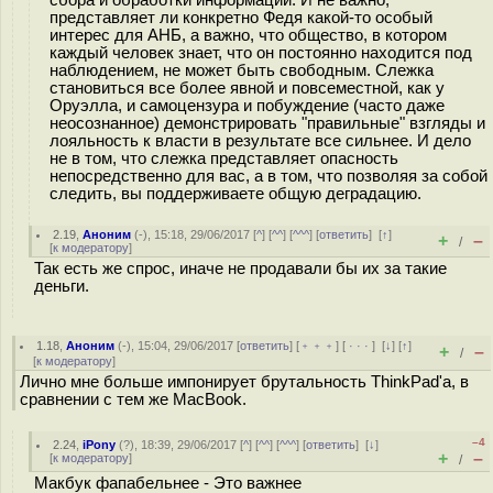
представляет ли конкретно Федя какой-то особый
интерес для АНБ, а важно, что общество, в котором
каждый человек знает, что он постоянно находится под
наблюдением, не может быть свободным. Слежка
становиться все более явной и повсеместной, как у
Оруэлла, и самоцензура и побуждение (часто даже
неосознанное) демонстрировать "правильные" взгляды и
лояльность к власти в результате все сильнее. И дело
не в том, что слежка представляет опасность
непосредственно для вас, а в том, что позволяя за собой
следить, вы поддерживаете общую деградацию.
2.19
,
Аноним
(
-
), 15:18, 29/06/2017 [
^
] [
^^
] [
^^^
] [
ответить
]
[
↑
]
+
–
/
[
к модератору
]
Так есть же спрос, иначе не продавали бы их за такие
деньги.
1.18
,
Аноним
(
-
), 15:04, 29/06/2017 [
ответить
] [
﹢﹢﹢
] [
· · ·
]
[
↓
] [
↑
]
+
–
/
[
к модератору
]
Лично мне больше импонирует брутальность ThinkPad'a, в
сравнении с тем же MacBook.
–4
2.24
,
iPony
(
?
), 18:39, 29/06/2017 [
^
] [
^^
] [
^^^
] [
ответить
]
[
↓
]
+
–
[
к модератору
]
/
Макбук фапабельнее - Это важнее