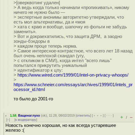
>[оверквотинг удален]
> А ведь когда только начинали «пропихивать», никому
ничего не нужно было —
> экспертные анонимы авторитетно утверждали, что
есть мол альтернативы, да и «моя
> хата с краю и вообще, шапочку из фольги не забудь
заменить».
> Вот и докраехатились, что защита ДРМ, а заодно
зонды-бэкдоры в
> каждом проце теперь норма.
> Самое интересное-контрастное, что всего лет 18 назад
был очень неплохой скандал (угу,
> с откликом в СМИ), когда интел "всего лишь"
попытался прикрутить уникальный
> идентификатор к цпу:
>
https://www.wired.com/1999/01/intel-on-privacy-whoops/
>
https://www.schneier.com/essays/archives/1999/01/intels_pr
ocessor_id.html
то было до 2001-го
1.58
,
Ващенаглухо
(
ok
), 11:28, 08/02/2019 [
ответить
] [
﹢﹢﹢
] [
· · ·
]
+
–
/
[
↑
] [
к модератору
]
Новость конечно хорошая, но как всегда устаревшее
железо :(