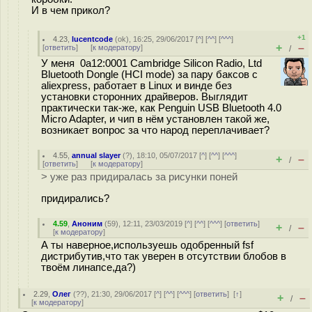
И в чем прикол?
+1
4.23
,
lucentcode
(
ok
), 16:25, 29/06/2017 [
^
] [
^^
] [
^^^
]
+
–
[
ответить
]
[
к модератору
]
/
У меня 0a12:0001 Cambridge Silicon Radio, Ltd
Bluetooth Dongle (HCI mode) за пару баксов с
aliexpress, работает в Linux и винде без
установки сторонних драйверов. Выглядит
практически так-же, как Penguin USB Bluetooth 4.0
Micro Adapter, и чип в нём установлен такой же,
возникает вопрос за что народ переплачивает?
4.55
,
annual slayer
(
?
), 18:10, 05/07/2017 [
^
] [
^^
] [
^^^
]
+
–
/
[
ответить
]
[
к модератору
]
> уже раз придиралась за рисунки поней
придирались?
4.59
,
Аноним
(
59
), 12:11, 23/03/2019 [
^
] [
^^
] [
^^^
] [
ответить
]
+
–
/
[
к модератору
]
А ты наверное,используешь одобренный fsf
дистрибутив,что так уверен в отсутствии блобов в
твоём линапсе,да?)
2.29
,
Олег
(
??
), 21:30, 29/06/2017 [
^
] [
^^
] [
^^^
] [
ответить
]
[
↑
]
+
–
/
[
к модератору
]