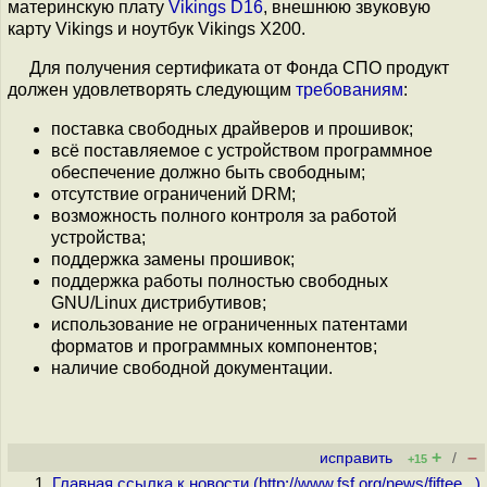
материнскую плату
Vikings D16
, внешнюю звуковую
карту Vikings и ноутбук Vikings X200.
Для получения сертификата от Фонда СПО продукт
должен удовлетворять следующим
требованиям
:
поставка свободных драйверов и прошивок;
всё поставляемое с устройством программное
обеспечение должно быть свободным;
отсутствие ограничений DRM;
возможность полного контроля за работой
устройства;
поддержка замены прошивок;
поддержка работы полностью свободных
GNU/Linux дистрибутивов;
использование не ограниченных патентами
форматов и программных компонентов;
наличие свободной документации.
+
–
исправить
/
+15
Главная ссылка к новости (
http://www.fsf.org/news/fiftee...
)