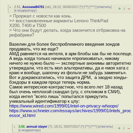
2.51
,
Аноним84701
(
ok
), 18:12, 30/06/2017 [
^
] [
^^
] [
^^^
] [
ответить
]
+
–
/
[
к модератору
]
> Проржал с новости как конь.
>> восстановленные варианты Lenovo ThinkPad
X200, T400 и T500
> Что они будут делать, когда закончится отбраковка на
рефабрики?
Вазелин для более беспроблемного введения зондов
продавать, что же еще?
АМД равняется на интеля, в арм блобы как бы не похлеще.
А ведь когда только начинали «пропихивать», никому
ничего не нужно было — экспертные анонимы авторитетно
утверждали, что есть мол альтернативы, да и «моя хата с
краю и вообще, шапочку из фольги не забудь заменить».
Вот и докраехатились, что защита ДРМ, а заодно зонды-
бэкдоры в каждом проце теперь норма.
Самое интересное-контрастное, что всего лет 18 назад
был очень неплохой скандал (угу, с откликом в СМИ),
когда интел "всего лишь" попытался прикрутить
уникальный идентификатор к цпу:
https://www.wired.com/1999/01/intel-on-privacy-whoops/
https://www.schneier.com/essays/archives/1999/01/intels_proc
essor_id.html
3.56
,
annual slayer
(
?
), 18:21, 05/07/2017 [
^
] [
^^
] [
^^^
] [
ответить
]
+
–
/
[
к модератору
]