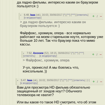
да ладно фильмы. интересно каким он браузером
пользуется :)
6.48
,
Iaaa
(
ok
), 16:03, 30/06/2017 [
^
] [
^^
] [
^^^
] [
ответить
]
+
–
/
[
к модератору
]
> да ладно фильмы. интересно каким он
браузером пользуется :)
Файрфокс, хромиум, опера - все нормально
работают на моем стареньком ноуте, которому уже
больше 10 лет. Так что браузер пока что мимо
кассы.
7.52
,
Аноним
(
52
), 18:15, 30/06/2017 [
^
] [
^^
] [
^^^
]
+
–
/
[
ответить
]
[
к модератору
]
> Файрфокс, хромиум, опера
У-ух, пронесло! А мы боялись что,
консольным. ))
5.47
,
Iaaa
(
ok
), 16:02, 30/06/2017 [
^
] [
^^
] [
^^^
] [
ответить
]
[
↑
]
+
–
/
[
к модератору
]
Вам для просмотра HD фильма обязательно
защищенный от зондов ноут? Обычного
телевизора не хватит?
Или вы какое-то такое HD смотрите, что об этом