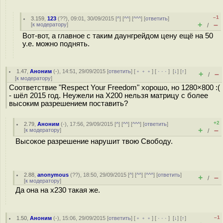
–1
3.159
,
123
(
??
), 09:01, 30/09/2015 [
^
] [
^^
] [
^^^
] [
ответить
]
+
–
[
к модератору
]
/
Вот-вот, а главное с таким даунгрейдом цену ещё на 50
у.е. можно поднять.
1.47
,
Аноним
(
-
), 14:51, 29/09/2015 [
ответить
] [
﹢﹢﹢
] [
· · ·
]
[
↓
] [
↑
]
+
–
/
[
к модератору
]
Соответствие "Respect Your Freedom" хорошо, но 1280×800 :(
- шёл 2015 год. Неужели на X200 нельзя матрицу с более
высоким разрешением поставить?
+2
2.79
,
Аноним
(
-
), 17:56, 29/09/2015 [
^
] [
^^
] [
^^^
] [
ответить
]
+
–
[
к модератору
]
/
Высокое разрешение нарушит твою Свободу.
2.88
,
anonymous
(
??
), 18:50, 29/09/2015 [
^
] [
^^
] [
^^^
] [
ответить
]
+
–
/
[
к модератору
]
Да она на x230 такая же.
–1
1.50
,
Аноним
(
-
), 15:06, 29/09/2015 [
ответить
] [
﹢﹢﹢
] [
· · ·
]
[
↓
] [
↑
]