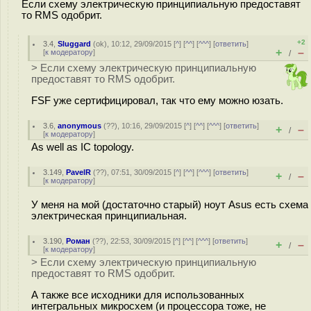
Если схему электрическую принципиальную предоставят
то RMS одобрит.
+2
3.4
,
Sluggard
(
ok
), 10:12, 29/09/2015 [
^
] [
^^
] [
^^^
] [
ответить
]
+
–
[
к модератору
]
/
> Если схему электрическую принципиальную
предоставят то RMS одобрит.
FSF уже сертифицировал, так что ему можно юзать.
3.6
,
anonymous
(
??
), 10:16, 29/09/2015 [
^
] [
^^
] [
^^^
] [
ответить
]
+
–
/
[
к модератору
]
As well as IC topology.
3.149
,
PavelR
(
??
), 07:51, 30/09/2015 [
^
] [
^^
] [
^^^
] [
ответить
]
+
–
/
[
к модератору
]
У меня на мой (достаточно старый) ноут Asus есть схема
электрическая принципиальная.
3.190
,
Роман
(
??
), 22:53, 30/09/2015 [
^
] [
^^
] [
^^^
] [
ответить
]
+
–
/
[
к модератору
]
> Если схему электрическую принципиальную
предоставят то RMS одобрит.
А также все исходники для использованных
интегральных микросхем (и процессора тоже, не