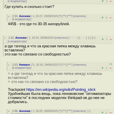
+
–
[
к модератору
]
/
Где купить и сколько стоит?
2.54
,
Аноним
(
-
), 15:27, 29/09/2015 [
^
] [
^^
] [
^^^
] [
ответить
]
+
–
/
[
к модератору
]
445$ - это где-то 30-35 килорублей.
1.52
,
Аноним
(
-
), 15:24, 29/09/2015 [
ответить
] [
﹢﹢﹢
] [
· · ·
]
[
↓
] [
↑
]
+
–
/
[
к модератору
]
а где тачпад и что за красная пипка между клавишь
вставлена?
это как-то связано со свободностью?
+1
2.63
,
Нимано
(
?
), 16:18, 29/09/2015 [
^
] [
^^
] [
^^^
] [
ответить
]
+
–
[
к модератору
]
/
> а где тачпад и что за красная пипка между клавишь
вставлена?
> это как-то связано со свободностью?
Trackpoint
https://en.wikipedia.org/wiki/Pointing_stick
Удобнейшая была вещь, пока ленововские "оптимизаторы
стоимости" в последних моделях thinkpad-ов до нее не
добрались.
2.86
,
Аноним
(
-
), 18:25, 29/09/2015 [
^
] [
^^
] [
^^^
] [
ответить
]
[
↓
]
+
–
/