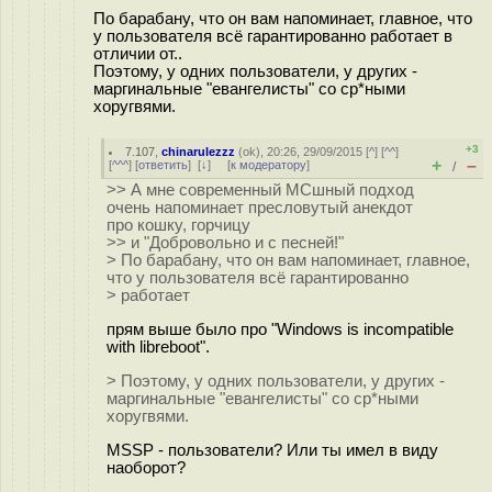
По барабану, что он вам напоминает, главное, что
у пользователя всё гарантированно работает в
отличии от..
Поэтому, у одних пользователи, у других -
маргинальные "евангелисты" со ср*ными
хоругвями.
+3
7.107
,
chinarulezzz
(
ok
), 20:26, 29/09/2015 [
^
] [
^^
]
+
–
[
^^^
] [
ответить
]
[
↓
] [
к модератору
]
/
>> А мне современный МСшный подход
очень напоминает пресловутый анекдот
про кошку, горчицу
>> и "Добровольно и с песней!"
> По барабану, что он вам напоминает, главное,
что у пользователя всё гарантированно
> работает
прям выше было про "Windows is incompatible
with libreboot".
> Поэтому, у одних пользователи, у других -
маргинальные "евангелисты" со ср*ными
хоругвями.
MSSP - пользователи? Или ты имел в виду
наоборот?