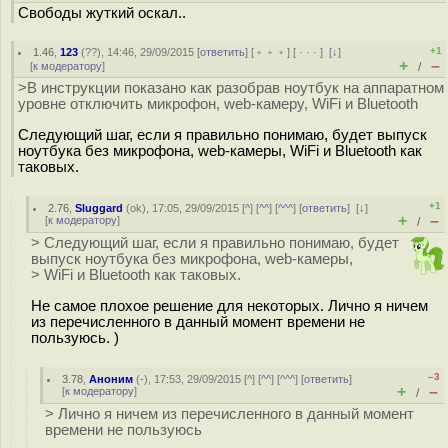
Свободы жуткий оскал..
+1
1.46
,
123
(
??
), 14:46, 29/09/2015 [
ответить
] [
﹢﹢﹢
] [
· · ·
]
[
↓
]
+
–
[
к модератору
]
/
>В инструкции показано как разобрав ноутбук на аппаратном
уровне отключить микрофон, web-камеру, WiFi и Bluetooth
Следующий шаг, если я правильно понимаю, будет выпуск
ноутбука без микрофона, web-камеры, WiFi и Bluetooth как
таковых.
+1
2.76
,
Sluggard
(
ok
), 17:05, 29/09/2015 [
^
] [
^^
] [
^^^
] [
ответить
]
[
↓
]
+
–
[
к модератору
]
/
> Следующий шаг, если я правильно понимаю, будет
выпуск ноутбука без микрофона, web-камеры,
> WiFi и Bluetooth как таковых.
Не самое плохое решение для некоторых. Лично я ничем
из перечисленного в данный момент времени не
пользуюсь. )
–3
3.78
,
Аноним
(
-
), 17:53, 29/09/2015 [
^
] [
^^
] [
^^^
] [
ответить
]
+
–
[
к модератору
]
/
> Лично я ничем из перечисленного в данный момент
времени не пользуюсь