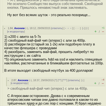
> А с виндокнопкой у него бида-пичалька приключилась.
Не осилило Сообщество выпуск собственной. Свободной
кнопки. Пришлось ненавистный знак заклеивать.
Ну вот без всяких шуток - это реально позорище...
+1
1.84
,
Аноним
(
-
), 18:12, 29/09/2015 [
ответить
] [
﹢﹢﹢
] [
· · ·
]
[
↓
] [
↑
]
+
–
[
к модератору
]
/
1) x200 с авито за 5-7к
2) свободный вай-фай чип (атерос) с али за 400р.
3) распберри пи (старый за 1-2к) или подобную плату в
качестве флешера с проводами
4) разобрать, заменить вай-фай, прошить либребут по
инструкции с их сайта
*5) опционально заменить hdd на ssd и наклеить глянцевые
наклейки, распечатанные в ближайшем фотоателье за 100р.
В итоге выходит свободный ноутбук за 400 долларов!
–4
2.87
,
Аноним
(
-
), 18:37, 29/09/2015 [
^
] [
^^
] [
^^^
] [
ответить
]
[
↓
]
+
–
[
к модератору
]
/
> свободный вай-фай чип (атерос) с али за 400р.
С Атеросами осторожнее. Дрова с к современным
атеросовским чипам они давно поломали в каком-то из
трёшечных ядер и до сих пор с концами. Я брал недавно