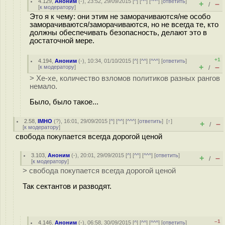
4.129
,
Аноним
(
-
), 23:52, 29/09/2015 [
^
] [
^^
] [
^^^
] [
ответить
]
+
–
/
[
к модератору
]
Это я к чему: они этим не заморачиваются/не особо
заморачиваются/заморачиваются, но не всегда те, кто
должны обеспечивать безопасность, делают это в
достаточной мере.
+1
4.194
,
Аноним
(
-
), 10:34, 01/10/2015 [
^
] [
^^
] [
^^^
] [
ответить
]
+
–
[
к модератору
]
/
> Хе-хе, количество взломов политиков разных рангов
немало.
Было, было такое...
2.58
,
IMHO
(
?
), 16:01, 29/09/2015 [
^
] [
^^
] [
^^^
] [
ответить
]
[
↑
]
+
–
/
[
к модератору
]
свобода покупается всегда дорогой ценой
3.103
,
Аноним
(
-
), 20:01, 29/09/2015 [
^
] [
^^
] [
^^^
] [
ответить
]
+
–
/
[
к модератору
]
> свобода покупается всегда дорогой ценой
Так сектантов и разводят.
–1
4.146
,
Аноним
(
-
), 06:58, 30/09/2015 [
^
] [
^^
] [
^^^
] [
ответить
]