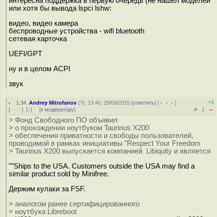
интересна поддержка в первую очередь (не нашел моделей
или хотя бы вывода lspci lshw:
видео, видео камера
беспроводные устройства - wifi bluetooth
сетевая карточка
UEFI/GPT
ну и в целом ACPI
звук
+2
1.34
,
Andrey Mitrofanov
(
?
), 13:40, 29/09/2015 [
ответить
] [
﹢﹢﹢
]
+
–
[
· · ·
]
[
↓
] [
к модератору
]
/
> Фонд Свободного ПО объявил
> о прохождении ноутбуком Taurinus X200
> обеспечения приватности и свободы пользователей,
проводимой в рамках инициативы "Respect Your Freedom
> Taurinus X200 выпускается компанией Libiquity и является
""Ships to the USA. Customers outside the USA may find a
similar product sold by Minifree.
Держим кулаки за FSF.
> аналогом ранее сертифицированного
> ноутбука Libreboot