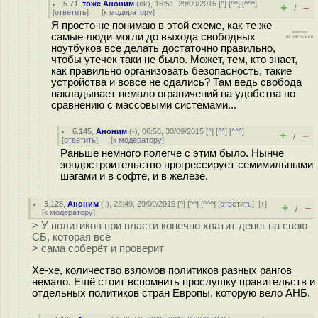
5.71
,
тоже Аноним
(
ok
), 16:51, 29/09/2015 [
^
] [
^^
] [
^^^
]
+
–
/
[
ответить
]
[
к модератору
]
Я просто не понимаю в этой схеме, как те же
самые люди могли до выхода свободных
ноутбуков все делать достаточно правильно,
чтобы утечек таки не было. Может, тем, кто знает,
как правильно организовать безопасность, такие
устройства и вовсе не сдались? Там ведь свобода
накладывает немало ограничений на удобства по
сравнению с массовыми системами...
6.145
,
Аноним
(
-
), 06:56, 30/09/2015 [
^
] [
^^
] [
^^^
]
+
–
/
[
ответить
]
[
к модератору
]
Раньше немного полегче с этим было. Нынче
зондостроительство прогрессирует семимильными
шагами и в софте, и в железе.
3.128
,
Аноним
(
-
), 23:49, 29/09/2015 [
^
] [
^^
] [
^^^
] [
ответить
]
[
↑
]
+
–
/
[
к модератору
]
> У политиков при власти конечно хватит денег на свою
СБ, которая всё
> сама соберёт и проверит
Хе-хе, количество взломов политиков разных рангов
немало. Ещё стоит вспомнить прослушку правительств и
отдельных политиков стран Европы, которую вело АНБ.