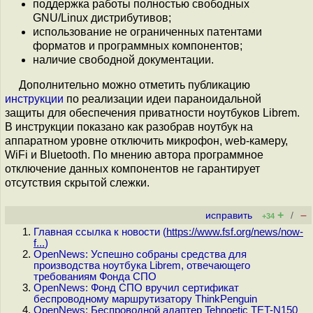
поддержка работы полностью свободных
GNU/Linux дистрибутивов;
использование не ограниченных патентами
форматов и программных компонентов;
наличие свободной документации.
Дополнительно можно отметить публикацию
инструкции
по реализации идеи параноидальной
защиты для обеспечения приватности ноутбуков Librem.
В инструкции показано как разобрав ноутбук на
аппаратном уровне отключить микрофон, web-камеру,
WiFi и Bluetooth. По мнению автора программное
отключение данных компонентов не гарантирует
отсутствия скрытой слежки.
+
–
исправить
/
+34
Главная ссылка к новости (
https://www.fsf.org/news/now-
f...
)
OpenNews: Успешно собраны средства для
производства ноутбука Librem, отвечающего
требованиям Фонда СПО
OpenNews: Фонд СПО вручил сертификат
беспроводному маршрутизатору ThinkPenguin
OpenNews: Беспроводной адаптер Tehnoetic TET-N150