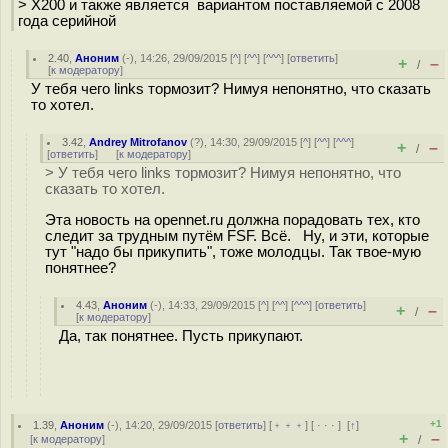
> X200 и также является вариантом поставляемой с 2008
года серийной
2.40
,
Аноним
(
-
), 14:26, 29/09/2015 [
^
] [
^^
] [
^^^
] [
ответить
]
+
–
/
[
к модератору
]
У тебя чего links тормозит? Нимуя непонятно, что сказать
то хотел.
3.42
,
Andrey Mitrofanov
(
?
), 14:30, 29/09/2015 [
^
] [
^^
] [
^^^
]
+
–
/
[
ответить
]
[
к модератору
]
> У тебя чего links тормозит? Нимуя непонятно, что
сказать то хотел.
Эта новость на opennet.ru должна порадовать тех, кто
следит за трудным путём FSF. Всё. Ну, и эти, которые
тут "надо бы прикупить", тоже молодцы. Так твое-мую
понятнее?
4.43
,
Аноним
(
-
), 14:33, 29/09/2015 [
^
] [
^^
] [
^^^
] [
ответить
]
+
–
/
[
к модератору
]
Да, так понятнее. Пусть прикупают.
+1
1.39
,
Аноним
(
-
), 14:20, 29/09/2015 [
ответить
] [
﹢﹢﹢
] [
· · ·
]
[
↑
]
+
–
[
к модератору
]
/