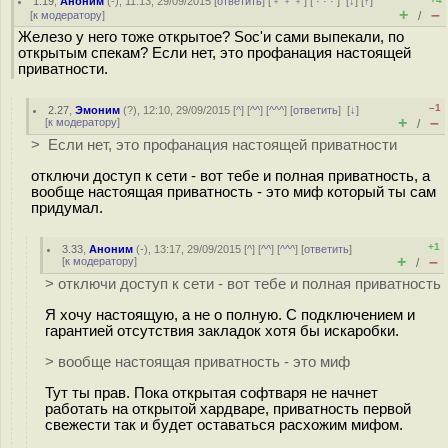
1.19
,
Аноним
(
-
), 11:13, 29/09/2015 [
ответить
] [
﹢﹢﹢
] [
· · ·
]
[
↓
] [
↑
]
+
–
[
к модератору
]
/
Железо у него тоже открытое? Soc'и сами выпекали, по
открытым спекам? Если нет, это профанация настоящей
приватности.
–1
2.27
,
Эмоним
(
?
), 12:10, 29/09/2015 [
^
] [
^^
] [
^^^
] [
ответить
]
[
↓
]
+
–
[
к модератору
]
/
> Если нет, это профанация настоящей приватности
отключи доступ к сети - вот тебе и полная приватность, а
вообще настоящая приватность - это миф который ты сам
придумал.
+1
3.33
,
Аноним
(
-
), 13:17, 29/09/2015 [
^
] [
^^
] [
^^^
] [
ответить
]
+
–
[
к модератору
]
/
> отключи доступ к сети - вот тебе и полная приватность
Я хочу настоящую, а не о полную. С подключением и
гарантией отсутствия закладок хотя бы искаробки.
> вообще настоящая приватность - это миф
Тут ты прав. Пока открытая софтваря не начнет
работать на открытой хардваре, приватность первой
свежести так и будет оставаться расхожим мифом.