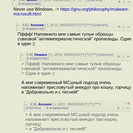
3.68
,
Noone
(
?
), 16:37, 29/09/2015 [
^
] [
^^
] [
^^^
] [
ответить
]
+
–
/
[
к модератору
]
Never use Windows. ->
https://gnu.org/philosophy/malware-
microsoft.html
4.82
,
Аноним
(
-
), 18:11, 29/09/2015 [
^
] [
^^
] [
^^^
] [
ответить
]
+
–
/
[
к модератору
]
Пффф! Напомнило мне самые тупые образцы
совковой "антиимпериалистической" пропаганды. Один
в один :)
5.89
,
Нимано
(
?
), 18:59, 29/09/2015 [
^
] [
^^
] [
^^^
] [
ответить
]
+
–
/
[
к модератору
]
> Пффф! Напомнило мне самые тупые образцы
совковой "антиимпериалистической" пропаганды.
> Один в один :)
А мне современный МСшный подход очень
напоминает пресловутый анекдот про кошку, горчицу
и "Добровольно и с песней!"
–5
6.98
,
Аноним
(
-
), 19:57, 29/09/2015 [
^
] [
^^
] [
^^^
]
+
–
[
ответить
]
[
к модератору
]
/
> А мне современный МСшный подход очень
напоминает пресловутый анекдот про кошку,
горчицу
> и "Добровольно и с песней!"