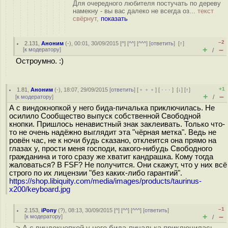
Для очередного любителя постучать по дереву
намекну - вы вас далеко не всегда оз...
текст
свёрнут,
показать
–2
2.131
,
Аноним
(
-
), 00:01, 30/09/2015 [
^
] [
^^
] [
^^^
] [
ответить
]
[
↑
]
+
–
[
к модератору
]
/
Остроумно. :)
+1
1.81
,
Аноним
(
-
), 18:07, 29/09/2015 [
ответить
] [
﹢﹢﹢
] [
· · ·
]
[
↓
] [
↑
]
+
–
[
к модератору
]
/
А с виндокнопкой у него бида-пичалька приключилась. Не
осилило Сообщество выпуск собственной Свободной
кнопки. Пришлось ненавистный знак заклеивать. Только что-
то не очень надёжно выглядит эта "чёрная метка". Ведь не
ровён час, не к ночи будь сказано, отклеится она прямо на
глазах у, прости меня господи, какого-нибудь Свободного
гражданина и того сразу же хватит кандрашка. Кому тогда
жаловаться? В FSF? Не получится. Они скажут, что у них всё
строго по их лицензии "без каких-либо гарантий".
https://shop.libiquity.com/media/images/products/taurinus-
x200/keyboard.jpg
–1
2.153
,
iPony
(
?
), 08:13, 30/09/2015 [
^
] [
^^
] [
^^^
] [
ответить
]
+
–
[
к модератору
]
/