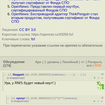
получил сертификат от Фонда СПО
OpenNews: Представлен первый ноутбук,
сертифицированный Фондом СПО
OpenNews: Беспроводной адаптер ThinkPenguin стал
вторым продуктом, получившим сертификат от Фонда
СПО
Лицензия:
CC BY 3.0
Короткая ссылка: https://opennet.ru/43058-fsf
Ключевые слова:
fsf
При перепечатке указание ссылки на opennet.ru обязательно
Обсуждение
Ajax
|
1 уровень
|
Линейный
|
+/-
|
Раскрыть
(174)
всё
|
RSS
+8
1.1
,
Sluggard
(
ok
), 10:00, 29/09/2015 [
ответить
] [
﹢﹢﹢
] [
· · ·
]
[
↓
]
+
–
[
к модератору
]
/
Ура, у RMS будет новый ноут! )
–2
2.2
,
лунпут
(
?
), 10:09, 29/09/2015 [
^
] [
^^
] [
^^^
] [
ответить
]
+
–
[
к модератору
]
/