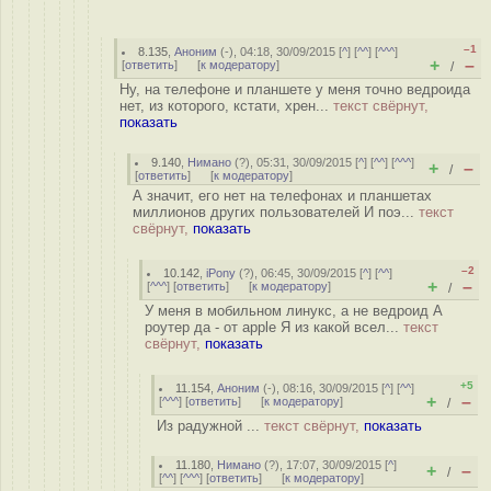
–1
8.135
,
Аноним
(
-
), 04:18, 30/09/2015 [
^
] [
^^
] [
^^^
]
+
–
[
ответить
]
[
к модератору
]
/
Ну, на телефоне и планшете у меня точно ведроида
нет, из которого, кстати, хрен...
текст свёрнут,
показать
9.140
,
Нимано
(
?
), 05:31, 30/09/2015 [
^
] [
^^
] [
^^^
]
+
–
/
[
ответить
]
[
к модератору
]
А значит, его нет на телефонах и планшетах
миллионов других пользователей И поэ...
текст
свёрнут,
показать
–2
10.142
,
iPony
(
?
), 06:45, 30/09/2015 [
^
] [
^^
]
+
–
[
^^^
] [
ответить
]
[
к модератору
]
/
У меня в мобильном линукс, а не ведроид А
роутер да - от apple Я из какой всел...
текст
свёрнут,
показать
+5
11.154
,
Аноним
(
-
), 08:16, 30/09/2015 [
^
] [
^^
]
+
–
[
^^^
] [
ответить
]
[
к модератору
]
/
Из радужной ...
текст свёрнут,
показать
11.180
,
Нимано
(
?
), 17:07, 30/09/2015 [
^
]
+
–
/
[
^^
] [
^^^
] [
ответить
]
[
к модератору
]