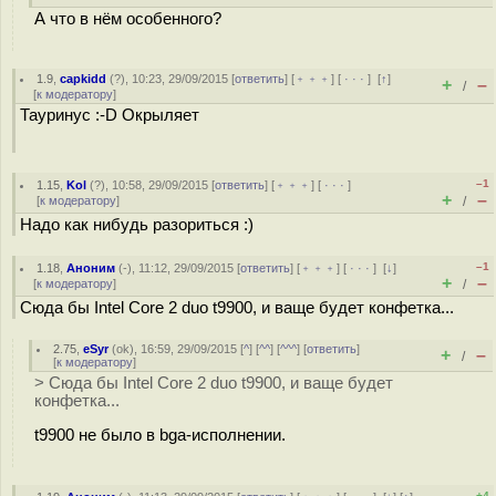
А что в нём особенного?
1.9
,
capkidd
(
?
), 10:23, 29/09/2015 [
ответить
] [
﹢﹢﹢
] [
· · ·
]
[
↑
]
+
–
/
[
к модератору
]
Тауринус :-D Окрыляет
–1
1.15
,
Kol
(
?
), 10:58, 29/09/2015 [
ответить
] [
﹢﹢﹢
] [
· · ·
]
+
–
[
к модератору
]
/
Надо как нибудь разориться :)
–1
1.18
,
Аноним
(
-
), 11:12, 29/09/2015 [
ответить
] [
﹢﹢﹢
] [
· · ·
]
[
↓
]
+
–
[
к модератору
]
/
Сюда бы Intel Core 2 duo t9900, и ваще будет конфетка...
2.75
,
eSyr
(
ok
), 16:59, 29/09/2015 [
^
] [
^^
] [
^^^
] [
ответить
]
+
–
/
[
к модератору
]
> Сюда бы Intel Core 2 duo t9900, и ваще будет
конфетка...
t9900 не было в bga-исполнении.
+4