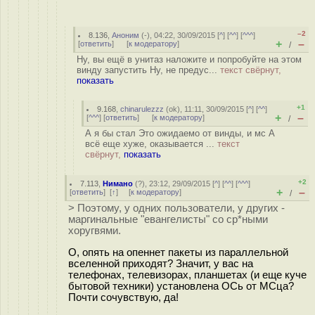
–2
8.136
,
Аноним
(
-
), 04:22, 30/09/2015 [
^
] [
^^
] [
^^^
]
+
–
[
ответить
]
[
к модератору
]
/
Ну, вы ещё в унитаз наложите и попробуйте на этом
винду запустить Ну, не предус...
текст свёрнут,
показать
+1
9.168
,
chinarulezzz
(
ok
), 11:11, 30/09/2015 [
^
] [
^^
]
+
–
[
^^^
] [
ответить
]
[
к модератору
]
/
А я бы стал Это ожидаемо от винды, и мс А
всё еще хуже, оказывается ...
текст
свёрнут,
показать
+2
7.113
,
Нимано
(
?
), 23:12, 29/09/2015 [
^
] [
^^
] [
^^^
]
+
–
[
ответить
]
[
↑
] [
к модератору
]
/
> Поэтому, у одних пользователи, у других -
маргинальные "евангелисты" со ср*ными
хоругвями.
О, опять на опеннет пакеты из параллельной
вселенной приходят? Значит, у вас на
телефонах, телевизорах, планшетах (и еще куче
бытовой техники) установлена ОСь от МСца?
Почти сочувствую, да!