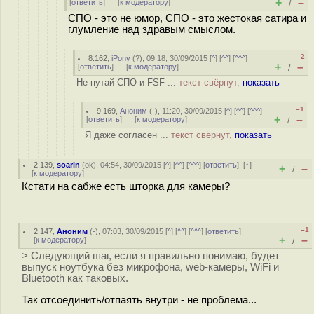
+
–
[
ответить
]
[
к модератору
]
/
СПО - это не юмор, СПО - это жестокая сатира и
глумление над здравым смыслом.
–2
8.162
,
iPony
(
?
), 09:18, 30/09/2015 [
^
] [
^^
] [
^^^
]
+
–
[
ответить
]
[
к модератору
]
/
Не путай СПО и FSF ...
текст свёрнут,
показать
–1
9.169
,
Аноним
(
-
), 11:20, 30/09/2015 [
^
] [
^^
] [
^^^
]
+
–
[
ответить
]
[
к модератору
]
/
Я даже согласен ...
текст свёрнут,
показать
2.139
,
soarin
(
ok
), 04:54, 30/09/2015 [
^
] [
^^
] [
^^^
] [
ответить
]
[
↑
]
+
–
/
[
к модератору
]
Кстати на сабже есть шторка для камеры?
–1
2.147
,
Аноним
(
-
), 07:03, 30/09/2015 [
^
] [
^^
] [
^^^
] [
ответить
]
+
–
[
к модератору
]
/
> Следующий шаг, если я правильно понимаю, будет
выпуск ноутбука без микрофона, web-камеры, WiFi и
Bluetooth как таковых.
Так отсоединить/отпаять внутри - не проблема...