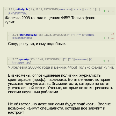
1.21
,
mihalych
(
ok
), 11:17, 29/09/2015 [
ответить
] [
﹢﹢﹢
] [
· · ·
]
[
↓
] [
↑
]
+
–
/
[
к модератору
]
Железка 2008-го года и ценник 445$! Только фанат
купит.
–2
2.24
,
chinarulezzz
(
ok
), 11:23, 29/09/2015 [
^
] [
^^
] [
^^^
] [
ответить
]
+
–
[
к модератору
]
/
Сноуден купит, и ему подобные.
2.37
,
qwerty
(
??
), 13:49, 29/09/2015 [
^
] [
^^
] [
^^^
] [
ответить
]
[
↓
]
+
–
/
[
к модератору
]
> Железка 2008-го года и ценник 445$! Только фанат купит.
Бизнесмены, оппозиционные политики, журналисты,
криптографы (проф.), параноики. Богатые люди, которые
уважают личную жизнь. Знаменитости, которые не хотят
утечек личной жизни. Ученые, которые не хотят рисковать
своими научными работами.
Не обязательно даже они сами будут подбирать. Вполне
возможно наймут специалиста, который всё закупит и
настроит.