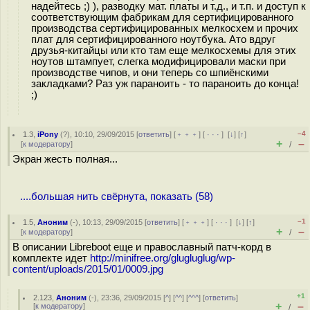
надейтесь ;) ), разводку мат. платы и т.д., и т.п. и доступ к
соответствующим фабрикам для сертифицированного
производства сертифицированных мелкосхем и прочих
плат для сертифицированного ноутбука. Ато вдруг
друзья-китайцы или кто там еще мелкосхемы для этих
ноутов штампует, слегка модифицировали маски при
производстве чипов, и они теперь со шпиёнскими
закладками? Раз уж параноить - то параноить до конца!
;)
–4
1.3
,
iPony
(
?
), 10:10, 29/09/2015 [
ответить
] [
﹢﹢﹢
] [
· · ·
]
[
↓
] [
↑
]
+
–
[
к модератору
]
/
Экран жесть полная...
....большая нить свёрнута, показать (58)
–1
1.5
,
Аноним
(
-
), 10:13, 29/09/2015 [
ответить
] [
﹢﹢﹢
] [
· · ·
]
[
↓
] [
↑
]
+
–
[
к модератору
]
/
В описании Libreboot еще и православный патч-корд в
комплекте идет
http://minifree.org/glugluglug/wp-
content/uploads/2015/01/0009.jpg
+1
2.123
,
Аноним
(
-
), 23:36, 29/09/2015 [
^
] [
^^
] [
^^^
] [
ответить
]
+
–
[
к модератору
]
/