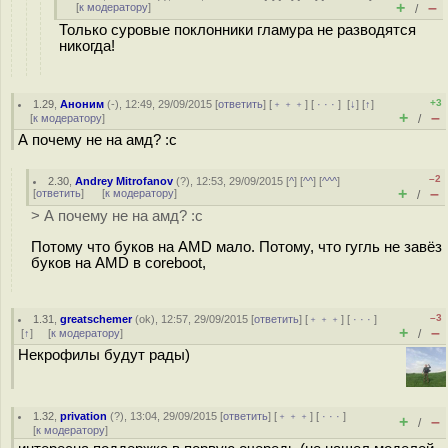
+
–
[
к модератору
]
/
Только суровые поклонники гламура не разводятся
никогда!
+3
1.29
,
Аноним
(
-
), 12:49, 29/09/2015 [
ответить
] [
﹢﹢﹢
] [
· · ·
]
[
↓
] [
↑
]
+
–
[
к модератору
]
/
А почему не на амд? :с
–2
2.30
,
Andrey Mitrofanov
(
?
), 12:53, 29/09/2015 [
^
] [
^^
] [
^^^
]
+
–
[
ответить
]
[
к модератору
]
/
> А почему не на амд? :с
Потому что буков на AMD мало. Потому, что гугль не завёз
буков на AMD в coreboot,
–3
1.31
,
greatschemer
(
ok
), 12:57, 29/09/2015 [
ответить
] [
﹢﹢﹢
] [
· · ·
]
+
–
[
↑
] [
к модератору
]
/
Некрофилы будут рады)
1.32
,
privation
(
?
), 13:04, 29/09/2015 [
ответить
] [
﹢﹢﹢
] [
· · ·
]
+
–
/
[
к модератору
]