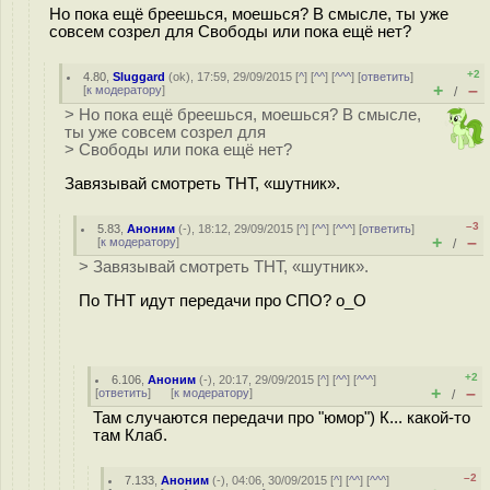
Но пока ещё бреешься, моешься? В смысле, ты уже
совсем созрел для Свободы или пока ещё нет?
+2
4.80
,
Sluggard
(
ok
), 17:59, 29/09/2015 [
^
] [
^^
] [
^^^
] [
ответить
]
+
–
[
к модератору
]
/
> Но пока ещё бреешься, моешься? В смысле,
ты уже совсем созрел для
> Свободы или пока ещё нет?
Завязывай смотреть ТНТ, «шутник».
–3
5.83
,
Аноним
(
-
), 18:12, 29/09/2015 [
^
] [
^^
] [
^^^
] [
ответить
]
+
–
[
к модератору
]
/
> Завязывай смотреть ТНТ, «шутник».
По ТНТ идут передачи про СПО? о_О
+2
6.106
,
Аноним
(
-
), 20:17, 29/09/2015 [
^
] [
^^
] [
^^^
]
+
–
[
ответить
]
[
к модератору
]
/
Там случаются передачи про "юмор") К... какой-то
там Клаб.
–2
7.133
,
Аноним
(
-
), 04:06, 30/09/2015 [
^
] [
^^
] [
^^^
]