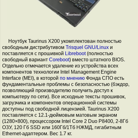
Ноутбук Taurinus X200 укомплектован полностью
свободным дистрибутивом
Trisquel GNU/Linux
и
поставляется с прошивкой
Libreboot
(полностью
свободный вариант
Coreboot
) вместо штатного BIOS.
Отдельно отмечается удаление из устройства всех
компонентов технологии Intel Management Engine
Interface (MEI), в которой
по мнению
Фонда СПО есть
фундаментальные проблемы с безопасностью (бэкдор,
позволяющий производителю получить доступ к
компьютеру по сети). Все исходные тексты прошивок,
загрузчика и компонентов операционной системы
доступны под свободной лицензией. Taurinus X200
поставляется с 12.1-дюймовым матовым экраном
(1280×800), процессором Intel Core 2 Duo P8400, 2-8Гб
ОЗУ, 120 Гб SSD или 160Гб/1Тб НЖМД, гигабитным
Ethernet-адаптером. Вес 1.7 кг.