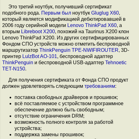
Это третий ноутбук, получивший сертификат
подобного рода.
Первым был
ноутбук
Gluglug X60
,
который является модификацией дебютировавшей в
2006 году серийной модели
Lenovo ThinkPad X60
, а
вторым
Libreboot X200
, похожий на Taurinus X200 клон
Lenovo ThinkPad X200. Из других сертифицированных
Фондом СПО устройств можно отметить беспроводной
маршрутизатор
ThinkPenguin TPE-NWIFIROUTER
, 3D-
принтер
LulzBot AO-101
, беспроводной адаптер
ThinkPenguin
и беспроводной USB-адаптер
Tehnoetic
TET-N150
.
Для получения сертификата от Фонда СПО продукт
должен удовлетворять следующим
требованиям
:
поставка свободных драйверов и прошивок;
всё поставляемое с устройством программное
обеспечение должно быть свободным;
отсутствие ограничения DRM;
возможность полного контроля за работой
устройства;
поддержка замены прошивок;