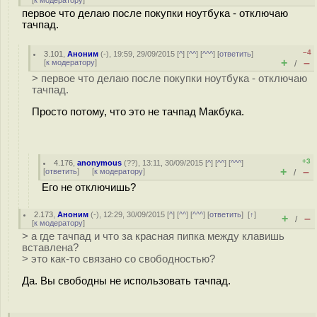
[
к модератору
]
первое что делаю после покупки ноутбука - отключаю
тачпад.
–4
3.101
,
Аноним
(
-
), 19:59, 29/09/2015 [
^
] [
^^
] [
^^^
] [
ответить
]
+
–
[
к модератору
]
/
> первое что делаю после покупки ноутбука - отключаю
тачпад.
Просто потому, что это не тачпад Макбука.
+3
4.176
,
anonymous
(
??
), 13:11, 30/09/2015 [
^
] [
^^
] [
^^^
]
+
–
[
ответить
]
[
к модератору
]
/
Его не отключишь?
2.173
,
Аноним
(
-
), 12:29, 30/09/2015 [
^
] [
^^
] [
^^^
] [
ответить
]
[
↑
]
+
–
/
[
к модератору
]
> а где тачпад и что за красная пипка между клавишь
вставлена?
> это как-то связано со свободностью?
Да. Вы свободны не использовать тачпад.