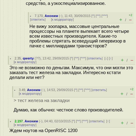
средство, а узкоспециализированное.
+2
7.170
,
Аноним
(
-
), 11:43, 30/09/2015 [
^
] [
^^
] [
^^^
]
+
–
[
ответить
]
[
к модератору
]
/
Не вижу зоопарка, массовые центральные
процессоры на планете выпекает всего четыре
всем известных производителя. Какие-то
проблемы спрятать всеведущий гипервизор в
пачке с миллиардами транзисторов?
2.35
,
qwerty
(
??
), 13:42, 29/09/2015 [
^
] [
^^
] [
^^^
] [
ответить
]
[
↓
] [
↑
]
+
–
/
[
к модератору
]
Это не возможно по деньгам. Максимум, что они могли это
заказать тест железа на закладки. Интересно кстати
делали или нет?
+2
3.49
,
Аноним
(
-
), 14:53, 29/09/2015 [
^
] [
^^
] [
^^^
] [
ответить
]
+
–
[
к модератору
]
/
> тест железа на закладки
Думаю, как обычно: честное слово производителей.
2.197
,
Аноним
(
-
), 04:40, 02/10/2015 [
^
] [
^^
] [
^^^
] [
ответить
]
[
↑
]
+
–
/
[
к модератору
]
Ждем ноутов на OpenRISC 1200