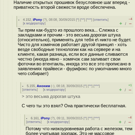
Наличие открытых прошивок безусловное шаг вперед -
приватность второй свежести вроде обеспечена.
–4
4.152
,
iPony
(
?
), 08:08, 30/09/2015 [
^
] [
^^
] [
^^^
] [
ответить
]
+
–
[
к модератору
]
/
Ты прям как-будто из прошлого века... Слежка с
закладками и прочим - это весьма дорогая штука
(относительно), применять для тебя е\ никто не будет.
Чисто для хомячков работает другой принцип - хоть
везде свободные технологии как на сервере и на
клиенте, какая разница, если все данные сливаются
честно (иногда явно - хомячок сам заливает свои
фоточки во втентакль, иногда это все это прописано в
заявлениях прайвеси - фурифокс по умолчанию много
чего собирает)
+1
5.155
,
Аноним
(
-
), 08:18, 30/09/2015 [
^
] [
^^
] [
^^^
]
+
–
[
ответить
]
[
к модератору
]
/
> это весьма дорогая штука
С чего ты это взял? Она практически бесплатная.
–4
6.161
,
iPony
(
?
), 09:11, 30/09/2015 [
^
] [
^^
] [
^^^
]
+
–
[
ответить
]
[
к модератору
]
/
Потому что низкоуровневая работа с железом, тем
более учитывая зоопарк. Это не массовое