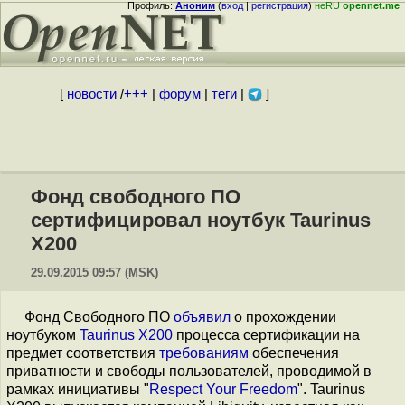
Профиль:
Аноним
(
вход
|
регистрация
)
неRU
opennet.me
[
новости
/
+++
|
форум
|
теги
|
]
Фонд свободного ПО
сертифицировал ноутбук Taurinus
X200
29.09.2015 09:57 (MSK)
Фонд Свободного ПО
объявил
о прохождении
ноутбуком
Taurinus X200
процесса сертификации на
предмет соответствия
требованиям
обеспечения
приватности и свободы пользователей, проводимой в
рамках инициативы "
Respect Your Freedom
". Taurinus