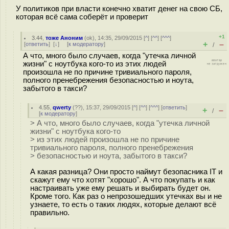
У политиков при власти конечно хватит денег на свою СБ,
которая всё сама соберёт и проверит
+1
3.44
,
тоже Аноним
(
ok
), 14:35, 29/09/2015 [
^
] [
^^
] [
^^^
]
+
–
[
ответить
]
[
↓
] [
к модератору
]
/
А что, много было случаев, когда "утечка личной
жизни" с ноутбука кого-то из этих людей
произошла не по причине тривиального пароля,
полного пренебрежения безопасностью и ноута,
забытого в такси?
4.55
,
qwerty
(
??
), 15:37, 29/09/2015 [
^
] [
^^
] [
^^^
] [
ответить
]
+
–
/
[
к модератору
]
> А что, много было случаев, когда "утечка личной
жизни" с ноутбука кого-то
> из этих людей произошла не по причине
тривиального пароля, полного пренебрежения
> безопасностью и ноута, забытого в такси?
А какая разница? Они просто наймут безопасника IT и
скажут ему что хотят "хорошо". А что покупать и как
настраивать уже ему решать и выбирать будет он.
Кроме того. Как раз о непрозошедших утечках вы и не
узнаете, то есть о таких людях, которые делают всё
правильно.