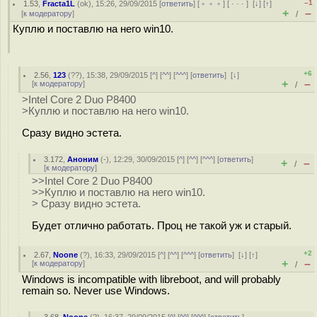
–1
1.53
,
Fracta1L
(
ok
), 15:26, 29/09/2015 [
ответить
] [
﹢﹢﹢
] [
· · ·
]
[
↓
] [
↑
]
+
–
[
к модератору
]
/
Куплю и поставлю на него win10.
+6
2.56
,
123
(
??
), 15:38, 29/09/2015 [
^
] [
^^
] [
^^^
] [
ответить
]
[
↓
]
+
–
[
к модератору
]
/
>Intel Core 2 Duo P8400
>Куплю и поставлю на него win10.
Сразу видно эстета.
3.172
,
Аноним
(
-
), 12:29, 30/09/2015 [
^
] [
^^
] [
^^^
] [
ответить
]
+
–
/
[
к модератору
]
>>Intel Core 2 Duo P8400
>>Куплю и поставлю на него win10.
> Сразу видно эстета.
Будет отлично работать. Проц не такой уж и старый.
+2
2.67
,
Noone
(
?
), 16:33, 29/09/2015 [
^
] [
^^
] [
^^^
] [
ответить
]
[
↓
] [
↑
]
+
–
[
к модератору
]
/
Windows is incompatible with libreboot, and will probably
remain so. Never use Windows.