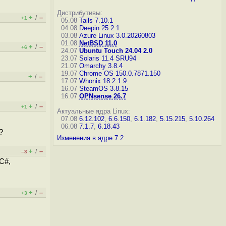
Дистрибутивы:
+
–
/
+1
05.08
Tails 7.10.1
04.08
Deepin 25.2.1
03.08
Azure Linux 3.0.20260803
01.08
NetBSD 11.0
+
–
/
+6
24.07
Ubuntu Touch 24.04 2.0
23.07
Solaris 11.4 SRU94
21.07
Omarchy 3.8.4
19.07
Chrome OS 150.0.7871.150
+
–
/
17.07
Whonix 18.2.1.9
16.07
SteamOS 3.8.15
16.07
OPNsense 26.7
+
–
/
+1
Актуальные ядра Linux:
07.08
6.12.102
,
6.6.150
,
6.1.182
,
5.15.215
,
5.10.264
06.08
7.1.7
,
6.18.43
?
Изменения в ядре 7.2
+
–
/
–3
C#,
+
–
/
+3