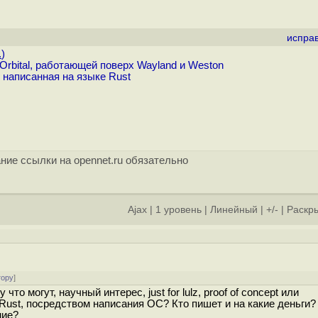
испра
.
)
rbital, работающей поверх Wayland и Weston
написанная на языке Rust
ние ссылки на opennet.ru обязательно
Ajax
|
1 уровень
|
Линейный
|
+/-
|
Раскры
тору
]
о могут, научный интерес, just for lulz, proof of concept или
Rust, посредством написания ОС? Кто пишет и на какие деньги?
ние?