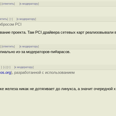
^
] [
ответить
]
[
к модератору
]
ветить
]
[
↑
] [
к модератору
]
робросом PCI
азвание проекта. Там PCI драйвера сетевых карт реализовывали в
^
] [
ответить
]
[
к модератору
]
пиально из-за модераторов-пи#арасов.
·
]
[
↓
] [
↑
] [
к модератору
]
-os.org
), разработанной с использованием
ке железа никак не дотягивает до линукса, а значит очередной 