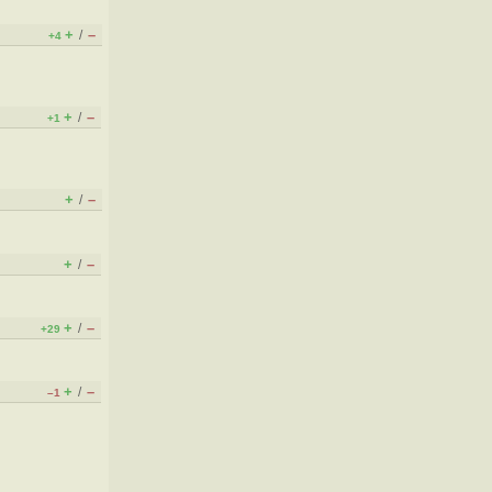
+
–
/
+4
+
–
/
+1
+
–
/
+
–
/
+
–
/
+29
+
–
/
–1