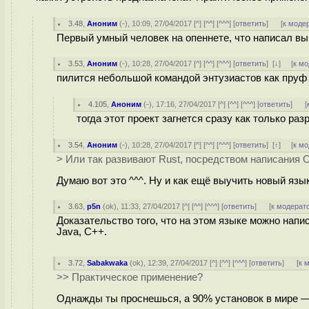
3.48
,
Аноним
(
-
), 10:09, 27/04/2017 [
^
] [
^^
] [
^^^
] [
ответить
]
[
к моде
Первый умный человек на опеннете, что написал в
3.53
,
Аноним
(
-
), 10:28, 27/04/2017 [
^
] [
^^
] [
^^^
] [
ответить
]
[
↓
] [
к м
пилится небольшой командой энтузиастов как пруф
4.105
,
Аноним
(
-
), 17:16, 27/04/2017 [
^
] [
^^
] [
^^^
] [
ответить
]
[
тогда этот проект загнется сразу как только р
3.54
,
Аноним
(
-
), 10:28, 27/04/2017 [
^
] [
^^
] [
^^^
] [
ответить
]
[
↑
] [
к м
> Или так развивают Rust, посредством написания 
Думаю вот это ^^^. Ну и как ещё выучить новый яз
3.63
,
p5n
(
ok
), 11:33, 27/04/2017 [
^
] [
^^
] [
^^^
] [
ответить
]
[
к модерат
Доказательство того, что на этом языке можно напи
Java, C++.
3.72
,
Sabakwaka
(
ok
), 12:39, 27/04/2017 [
^
] [
^^
] [
^^^
] [
ответить
]
[
к 
>> Практическое применение?
Однажды ты проснешься, а 90% установок в мире —