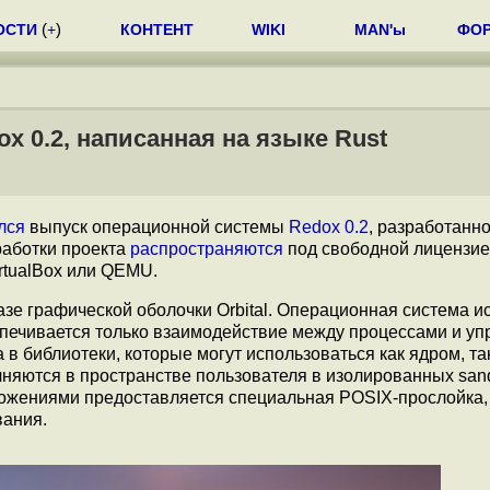
ОСТИ
(
+
)
КОНТЕНТ
WIKI
MAN'ы
ФО
x 0.2, написанная на языке Rust
лся
выпуск операционной системы
Redox 0.2
, разработанно
работки проекта
распространяются
под свободной лицензие
rtualBox или QEMU.
зе графической оболочки Orbital. Операционная система и
спечивается только взаимодействие между процессами и у
в библиотеки, которые могут использоваться как ядром, та
няются в пространстве пользователя в изолированных san
ожениями предоставляется специальная POSIX-прослойка,
вания.