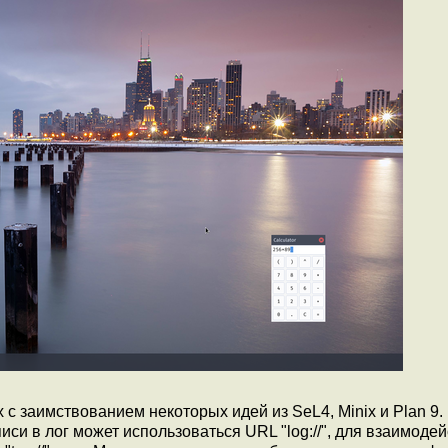
c заимствованием некоторых идей из SeL4, Minix и Plan 9.
си в лог может использоваться URL "log://", для взаимоде