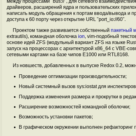
между процессами "bus://", для сетевого взаимодействия 
драйверов, расширений ядра и пользовательских прило
написать модуль обращения к портам ввода/вывода и прив
доступа к 60 порту через открытие URL "port_io://60".
Проектом также развивается собственный
пакетный 
extrautils), командная оболочка
ion
, vim-подобный текст
основе идей ZFS (модульный вариант ZFS на языке Rust
запуск на процессорах с архитектурой x86_64 c VBE-совм
сетевыми картами на базе чипов E1000 или RTL8168.
Из новшеств, добавленных в выпуске Redox 0.2, можн
Проведение оптимизации производительности;
Новый системный вызов sys:iostat для инспектиро
Поддержка изменения размера и прокрутки в редак
Расширение возможностей командной оболочки;
Возможность установки пакетов;
В графическом окружении выполнен рефакторинг 