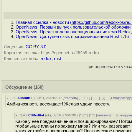
Главная ссылка к новости (
https://github.com/redox-os/re..
OpenNews: Первый выпуск пользовательской оболочки O
OpenNews: Представлена операционная система Redox, 
OpenNews: Доступен язык программирования Rust 1.16
Лицензия:
CC BY 3.0
Короткая ссылка: https://opennet.ru/46459-redox
Ключевые слова:
redox
,
rust
При перепечатке указа
Обсуждение
(160)
1.1
,
Аноним
(
-
), 23:11, 26/04/2017 [
ответить
] [
﹢﹢﹢
] [
· · ·
]
[
↓
] [
к модератору
]
Амбициозность восхищает! Желаю удачи проекту.
2.40
,
CSRedRat
(
ok
), 09:16, 27/04/2017 [
^
] [
^^
] [
^^^
] [
ответить
]
[
к модера
Какое у неё предназначение и позиционирование? Потому чт
глобальные планы по захвату мира? Или так развивают 
каких устройств предназначена? Практическое примене