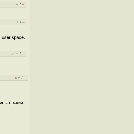
+
–
/
+
–
/
 user space.
+
–
/
–1
+
–
/
–8
хипстeрский