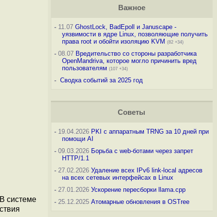
Важное
-
11.07
GhostLock, BadEpoll и Januscape -
уязвимости в ядре Linux, позволяющие получить
права root и обойти изоляцию KVM
(82 +34)
-
08.07
Вредительство со стороны разработчика
OpenMandriva, которое могло причинить вред
пользователям
(107 +34)
-
Сводка событий за 2025 год
Советы
-
19.04.2026
PKI с аппаратным TRNG за 10 дней при
помощи AI
-
09.03.2026
Борьба с web-ботами через запрет
HTTP/1.1
-
27.02.2026
Удаление всех IPv6 link-local адресов
на всех сетевых интерфейсах в Linux
-
27.01.2026
Ускорение пересборки llama.cpp
 В системе
-
25.12.2025
Атомарные обновления в OSTree
йствия