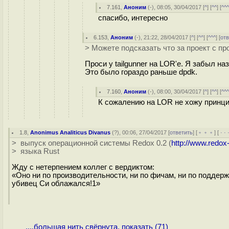
7.161
,
Аноним
(
-
), 08:05, 30/04/2017 [
^
] [
^^
] [
^^
спасибо, интересно
6.153
,
Аноним
(
-
), 21:22, 28/04/2017 [
^
] [
^^
] [
^^^
] [
от
> Можете подсказать что за проект с п
Проси у tailgunner на LOR'е. Я забыл н
Это было гораздо раньше dpdk.
7.160
,
Аноним
(
-
), 08:00, 30/04/2017 [
^
] [
^^
] [
^^
К сожалению на LOR не хожу принци
1.8
,
Anonimus Analiticus Divanus
(
?
), 00:06, 27/04/2017 [
ответить
] [
﹢﹢﹢
] [
· · 
> выпуск операционной системы Redox 0.2 (
http://www.redox
> языка Rust
Жду с нетерпением коллег с вердиктом:
«Оно ни по произвoдительности, ни по фичaм, ни по поддерж
убивeц Си облaжался!1»
....большая нить свёрнута, показать (71)