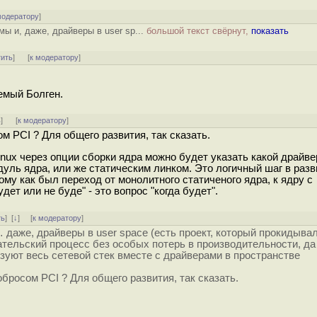
модератору
]
ы и, даже, драйверы в user sp...
большой текст свёрнут,
показать
тить
]
[
к модератору
]
емый Болген.
ь
]
[
к модератору
]
м PCI ? Для общего развития, так сказать.
inux через опции сборки ядра можно будет указать какой драйве
дуль ядра, или же статическим линком. Это логичный шаг в разв
ому как был переход от монолитного статиченого ядра, к ядру с
ет или не буде" - это вопрос "когда будет".
ть
]
[
↓
] [
к модератору
]
 даже, драйверы в user space (есть проект, который прокидыва
ательский процесс без особых потерь в производительности, да
изуют весь сетевой стек вместе с драйверами в пространстве
обросом PCI ? Для общего развития, так сказать.