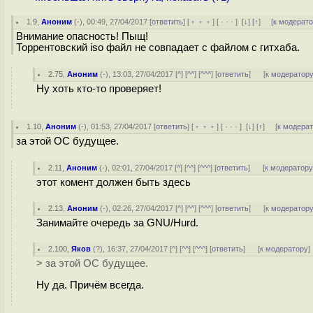
1.9
,
Аноним
(
-
), 00:49, 27/04/2017 [
ответить
] [
﹢﹢﹢
] [
· · ·
]
[
↓
] [
↑
] [
к модерат
Внимание опасность! Пыщ!
Торрентовский iso файл не совпадает с файлом с гитхаба.
2.75
,
Аноним
(
-
), 13:03, 27/04/2017 [
^
] [
^^
] [
^^^
] [
ответить
]
[
к модератор
Ну хоть кто-то проверяет!
1.10
,
Аноним
(
-
), 01:53, 27/04/2017 [
ответить
] [
﹢﹢﹢
] [
· · ·
]
[
↓
] [
↑
] [
к модера
за этой ОС будущее.
2.11
,
Аноним
(
-
), 02:01, 27/04/2017 [
^
] [
^^
] [
^^^
] [
ответить
]
[
к модератор
этот комент должен быть здесь
2.13
,
Аноним
(
-
), 02:26, 27/04/2017 [
^
] [
^^
] [
^^^
] [
ответить
]
[
к модератор
Занимайте очередь за GNU/Hurd.
2.100
,
Яков
(
?
), 16:37, 27/04/2017 [
^
] [
^^
] [
^^^
] [
ответить
]
[
к модератору
]
> за этой ОС будущее.
Ну да. Причём всегда.