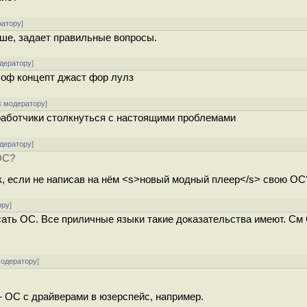
ратору
]
ыше, задает правильные вопросы.
одератору
]
 оф концепт джаст фор лулз
к модератору
]
азработчики столкнуться с настоящими проблемами
одератору
]
ОС?
ык, если не написав на нём <s>новый модный плеер</s> свою ОС
ору
]
сать ОС. Все приличные языки такие доказательства имеют. См 
модератору
]
 ОС с драйверами в юзерспейс, например.