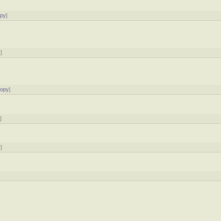
ору
]
у
]
тору
]
у
]
у
]