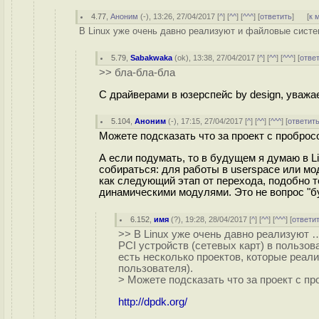
4.77
,
Аноним
(
-
), 13:26, 27/04/2017 [
^
] [
^^
] [
^^^
] [
ответить
]
[
к 
В Linux уже очень давно реализуют и файловые систем
5.79
,
Sabakwaka
(
ok
), 13:38, 27/04/2017 [
^
] [
^^
] [
^^^
] [
отве
>> бла-бла-бла
С драйверами в юзерспейс by design, уважа
5.104
,
Аноним
(
-
), 17:15, 27/04/2017 [
^
] [
^^
] [
^^^
] [
ответит
Можете подсказать что за проект с пробросо
А если подумать, то в будущем я думаю в L
собираться: для работы в userspace или мо
как следующий этап от перехода, подобно т
динамическими модулями. Это не вопрос "буд
6.152
,
имя
(
?
), 19:28, 28/04/2017 [
^
] [
^^
] [
^^^
] [
ответи
>> В Linux уже очень давно реализуют …
PCI устройств (сетевых карт) в пользов
есть несколько проектов, которые реал
пользователя).
> Можете подсказать что за проект с пр
http://dpdk.org/