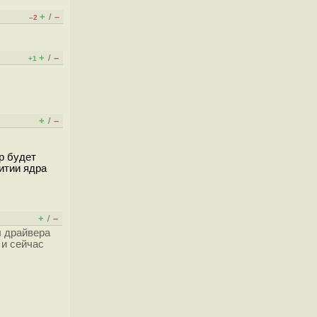
+
–
/
–2
+
–
/
+1
+
–
/
р будет
итии ядра
+
–
/
л драйвера
 и сейчас