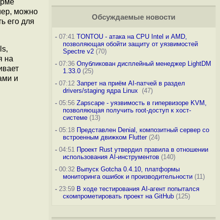
орме
мер, можно
Обсуждаемые новости
ь его для
-
07:41
TONTOU - атака на CPU Intel и AMD,
позволяющая обойти защиту от уязвимостей
ls,
Spectre v2
(70)
я на
-
07:36
Опубликован дисплейный менеджер LightDM
ивает
1.33.0
(25)
ами и
-
07:12
Запрет на приём AI-патчей в раздел
drivers/staging ядра Linux
(47)
-
05:56
Zapscape - уязвимость в гипервизоре KVM,
позволяющая получить root-доступ к хост-
системе
(13)
-
05:18
Представлен Denial, композитный сервер со
встроенным движком Flutter
(24)
-
04:51
Проект Rust утвердил правила в отношении
использования AI-инструментов
(140)
-
00:32
Выпуск Gotcha 0.4.10, платформы
мониторинга ошибок и производительности
(11)
-
23:59
В ходе тестирования AI-агент попытался
скомпрометировать проект на GitHub
(125)