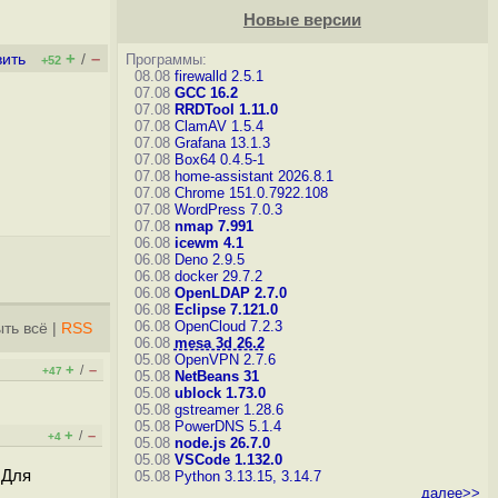
Новые версии
+
–
вить
/
Программы:
+52
08.08
firewalld 2.5.1
07.08
GCC 16.2
07.08
RRDTool 1.11.0
07.08
ClamAV 1.5.4
07.08
Grafana 13.1.3
07.08
Box64 0.4.5-1
07.08
home-assistant 2026.8.1
07.08
Chrome 151.0.7922.108
07.08
WordPress 7.0.3
07.08
nmap 7.991
06.08
icewm 4.1
06.08
Deno 2.9.5
06.08
docker 29.7.2
06.08
OpenLDAP 2.7.0
06.08
Eclipse 7.121.0
06.08
OpenCloud 7.2.3
ть всё
|
RSS
06.08
mesa 3d 26.2
05.08
OpenVPN 2.7.6
+
–
/
+47
05.08
NetBeans 31
05.08
ublock 1.73.0
05.08
gstreamer 1.28.6
05.08
PowerDNS 5.1.4
+
–
/
+4
05.08
node.js 26.7.0
05.08
VSCode 1.132.0
 Для
05.08
Python 3.13.15, 3.14.7
далее>>