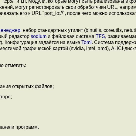
"tcp://" и т.п. Модули, которые могут быть реализованы в ф
жений, могут регистрировать свои обработчики URL, напри
язать его к URL "port_io://", после чего можно использоват
менеджер
, набор стандартных утилит (binutils, coreutils, netuti
овый редактор
sodium
и файловая система
TFS
, развиваема
). Конфигурация задаётся на языке
Toml
. Система поддерж
естимой графической картой (nvidia, intel, amd), AHCI-диск
о отметить:
вания открытых файлов;
торе;
панели программ.