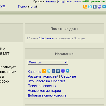
Профиль:
Аноним
(
вход
|
регистрация
)
неRU
opennet.me
РУМ
Поиск
(
теги
)
Памятные даты
17 июля
Slackware
исполнилось 33 года
й с
й MIT.
Навигация
спользует
правление
Каналы:
к и
Разделы новостей
|
Сводные
dbox-
Что нового на OpenNet
Поиск в новостях
Новые комментарии
Добавить свою новость