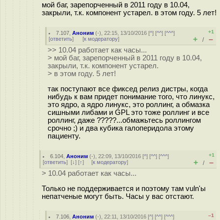
мой баг, зарепорченный в 2011 году в 10.04,
закрыли, т.к. компонент устарел. в этом году. 5 лет!
+1
7.107
,
Аноним
(
-
), 22:15, 13/10/2016 [
^
] [
^^
] [
^^^
]
+
–
[
ответить
]
[
к модератору
]
/
>> 10.04 работает как часы...
> мой баг, зарепорченный в 2011 году в 10.04,
закрыли, т.к. компонент устарел.
> в этом году. 5 лет!
так поступают все фиксед релиз дистры, когда
нибудь к вам придет понимание того, что линукс,
это ядро, а ядро линукс, это роллинг, а обмазка
сишными либами и GPL это тоже роллинг и все
роллинг, даже ?????...обмажьтесь роллингом
срочно ;) и два кубика галоперидола этому
пациенту.
+1
6.104
,
Аноним
(
-
), 22:09, 13/10/2016 [
^
] [
^^
] [
^^^
]
+
–
[
ответить
]
[
↓
] [
↑
] [
к модератору
]
/
> 10.04 работает как часы...
Только не поддерживается и поэтому там vuln'ы
непатченые могут быть. Часы у вас отстают.
–1
7.106
,
Аноним
(
-
), 22:11, 13/10/2016 [
^
] [
^^
] [
^^^
]