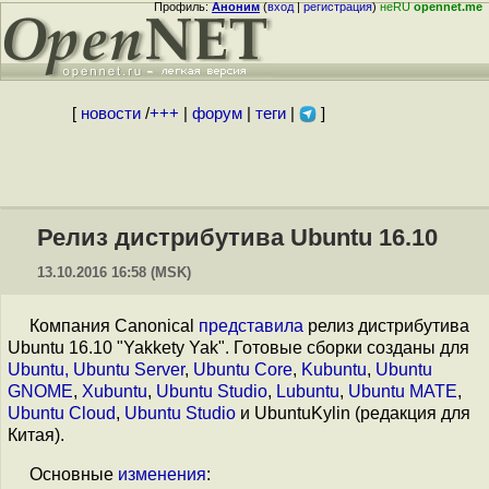
Профиль:
Аноним
(
вход
|
регистрация
)
неRU
opennet.me
[
новости
/
+++
|
форум
|
теги
|
]
Релиз дистрибутива Ubuntu 16.10
13.10.2016 16:58 (MSK)
Компания Canonical
представила
релиз дистрибутива
Ubuntu 16.10 "Yakkety Yak". Готовые сборки созданы для
Ubuntu, Ubuntu Server
,
Ubuntu Core
,
Kubuntu
,
Ubuntu
GNOME
,
Xubuntu
,
Ubuntu Studio
,
Lubuntu
,
Ubuntu MATE
,
Ubuntu Cloud
,
Ubuntu Studio
и UbuntuKylin (редакция для
Китая).
Основные
изменения
: