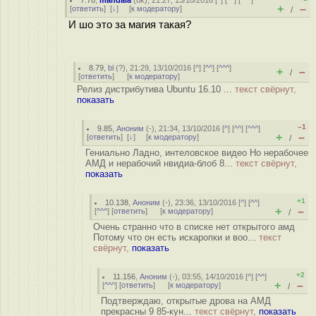
7.78
,
mandala
(
ok
), 21:27, 13/10/2016 [
^
] [
^^
] [
^^^
]
+
–
[
ответить
]
[
↓
] [
к модератору
]
/
И шо это за магия такая?
8.79
,
bl
(
?
), 21:29, 13/10/2016 [
^
] [
^^
] [
^^^
]
+
–
/
[
ответить
]
[
к модератору
]
Релиз дистрибутива Ubuntu 16.10 ...
текст свёрнут,
показать
–1
9.85
,
Аноним
(
-
), 21:34, 13/10/2016 [
^
] [
^^
] [
^^^
]
+
–
[
ответить
]
[
↓
] [
к модератору
]
/
Гениально Ладно, интеловское видео Но нерабочее
АМД и нерабочий нвидиа-блоб 8...
текст свёрнут,
показать
+1
10.138
,
Аноним
(
-
), 23:36, 13/10/2016 [
^
] [
^^
]
+
–
[
^^^
] [
ответить
]
[
к модератору
]
/
Очень странно что в списке нет открытого амд
Потому что он есть искаропки и воо...
текст
свёрнут,
показать
+2
11.156
,
Аноним
(
-
), 03:55, 14/10/2016 [
^
] [
^^
]
+
–
[
^^^
] [
ответить
]
[
к модератору
]
/
Подтверждаю, открытые дрова на АМД
прекрасны 9 85-кун...
текст свёрнут,
показать