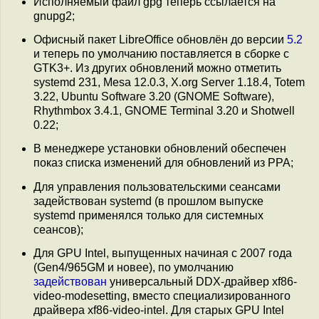
Исполняемый файл gpg теперь ссылается на
gnupg2;
Офисный пакет LibreOffice обновлён до версии
5.2
и теперь по умолчанию поставляется в сборке с
GTK3+. Из других обновлений можно отметить
systemd 231, Mesa 12.0.3, X.org Server 1.18.4, Totem
3.22, Ubuntu Software 3.20 (GNOME Software),
Rhythmbox 3.4.1, GNOME Terminal 3.20 и Shotwell
0.22;
В менеджере установки обновлений обеспечен
показ списка изменений для обновлений из PPA;
Для управления пользовательскими сеансами
задействован systemd (в прошлом выпуске
systemd применялся только для системных
сеансов);
Для GPU Intel, выпущенных начиная с 2007 года
(Gen4/965GM и новее), по умолчанию
задействован
универсальный DDX-драйвер xf86-
video-modesetting, вместо специализированного
драйвера xf86-video-intel. Для старых GPU Intel