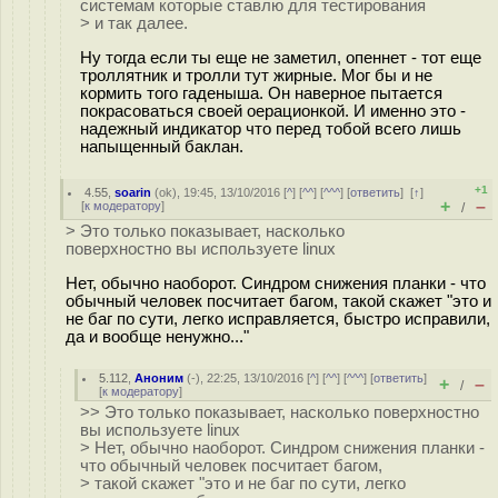
системам которые ставлю для тестирования
> и так далее.
Ну тогда если ты еще не заметил, опеннет - тот еще
троллятник и тролли тут жирные. Мог бы и не
кормить того гаденыша. Он наверное пытается
покрасоваться своей оерационкой. И именно это -
надежный индикатор что перед тобой всего лишь
напыщенный баклан.
+1
4.55
,
soarin
(
ok
), 19:45, 13/10/2016 [
^
] [
^^
] [
^^^
] [
ответить
]
[
↑
]
+
–
[
к модератору
]
/
> Это только показывает, насколько
поверхностно вы используете linux
Нет, обычно наоборот. Синдром снижения планки - что
обычный человек посчитает багом, такой скажет "это и
не баг по сути, легко исправляется, быстро исправили,
да и вообще ненужно..."
5.112
,
Аноним
(
-
), 22:25, 13/10/2016 [
^
] [
^^
] [
^^^
] [
ответить
]
+
–
/
[
к модератору
]
>> Это только показывает, насколько поверхностно
вы используете linux
> Нет, обычно наоборот. Синдром снижения планки -
что обычный человек посчитает багом,
> такой скажет "это и не баг по сути, легко