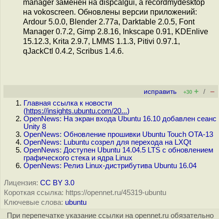
manager заменён на dispcalgui, а recordmydesktop
на vokoscreen. Обновлены версии приложений:
Ardour 5.0.0, Blender 2.77a, Darktable 2.0.5, Font
Manager 0.7.2, Gimp 2.8.16, Inkscape 0.91, KDEnlive
15.12.3, Krita 2.9.7, LMMS 1.1.3, Pitivi 0.97.1,
qJackCtl 0.4.2, Scribus 1.4.6.
+
–
исправить
/
+30
Главная ссылка к новости
(
https://insights.ubuntu.com/20...
)
OpenNews: На экран входа Ubuntu 16.10 добавлен сеанс
Unity 8
OpenNews: Обновление прошивки Ubuntu Touch OTA-13
OpenNews: Lubuntu созрел для перехода на LXQt
OpenNews: Доступен Ubuntu 14.04.5 LTS c обновлением
графического стека и ядра Linux
OpenNews: Релиз Linux-дистрибутива Ubuntu 16.04
Лицензия:
CC BY 3.0
Короткая ссылка: https://opennet.ru/45319-ubuntu
Ключевые слова:
ubuntu
При перепечатке указание ссылки на opennet.ru обязательно