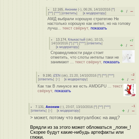
12.165
,
Аноним
(
-
), 06:26, 14/10/2016 [
^
]
+
–
/
[
^^
] [
^^^
] [
ответить
]
[
к модератору
]
АМД выбрали хорошую стратегию Не
настолько хорошую как интел, но на голову
лучш...
текст свёрнут,
показать
13.174
,
Клыкастый
(
ok
), 10:15,
+7
14/10/2016 [
^
] [
^^
] [
^^^
] [
ответить
]
+
–
/
[
к модератору
]
Справедливости ради стоит
отметить, что слоты интелы таки не
занимают ...
текст свёрнут,
показать
–2
9.190
,
iZEN
(
ok
), 21:20, 14/10/2016 [
^
] [
^^
] [
^^^
]
+
–
[
ответить
]
[
↑
] [
к модератору
]
/
Как так В линуксе же есть AMDGPU ...
текст
свёрнут,
показать
–1
7.131
,
Аноним
(
-
), 23:07, 13/10/2016 [
^
] [
^^
] [
^^^
]
+
–
[
ответить
]
[
↑
] [
к модератору
]
/
> может, потому что виртуалбокс на амд?
Врядли из за этого может обломаться _логин_!
Скорее будут какие-нибудь артефакты или
глюки.