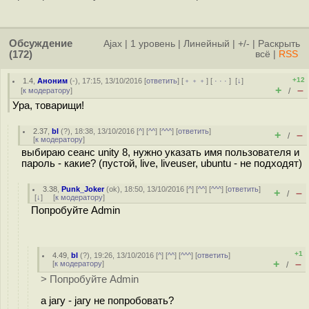
Обсуждение
Ajax
|
1 уровень
|
Линейный
|
+/-
|
Раскрыть
(172)
всё
|
RSS
+12
1.4
,
Аноним
(
-
), 17:15, 13/10/2016 [
ответить
] [
﹢﹢﹢
] [
· · ·
]
[
↓
]
+
–
[
к модератору
]
/
Ура, товарищи!
2.37
,
bl
(
?
), 18:38, 13/10/2016 [
^
] [
^^
] [
^^^
] [
ответить
]
+
–
/
[
к модератору
]
выбираю сеанс unity 8, нужно указать имя пользователя и
пароль - какие? (пустой, live, liveuser, ubuntu - не подходят)
3.38
,
Punk_Joker
(
ok
), 18:50, 13/10/2016 [
^
] [
^^
] [
^^^
] [
ответить
]
+
–
/
[
↓
] [
к модератору
]
Попробуйте Admin
+1
4.49
,
bl
(
?
), 19:26, 13/10/2016 [
^
] [
^^
] [
^^^
] [
ответить
]
+
–
[
к модератору
]
/
> Попробуйте Admin
а jагу - jагу не попробовать?