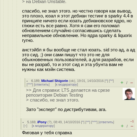
> на Debian Unstable.
спасибо, не знал этого. но честно говоря как вывод,
это плохо, юзал я этот дебиан тестинг в sparky 4.4 в
принципе ничего если юзать дебиановское ядро, но
глюки есть все равно. Хотя я сам его поломал
обновлением случайно согласившись сделать
неправильное обновление. Но ядра sparky & liquorix
гугно.
анстэйбл я бы вообще не стал юзать. sid это ад, а ад
это сид. ;) они сами пишут что это не для
обыкновенных пользователей, а для разрабов, если
вы не разраб, то и этот сид и эта убунта вам не
нужны как мэйн система.
6.189
,
Michael Shigorin
(
ok
), 19:01, 14/10/2016 [
^
] [
^^
]
+
–
/
[
^^^
] [
ответить
]
[
к модератору
]
>> Для справки: LTS делается на срезе
репозитория Debian Testing
> спасибо, не знал этого.
Зато "эксперт" по дистрибутивам, ага.
–1
5.169
,
iPony
(
?
), 08:49, 14/10/2016 [
^
] [
^^
] [
^^^
] [
ответить
]
+
–
[
↑
] [
к модератору
]
/
Фиговая у тебя справка