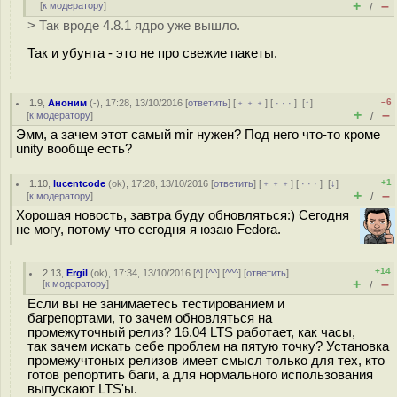
+
–
[
к модератору
]
/
> Так вроде 4.8.1 ядро уже вышло.
Так и убунта - это не про свежие пакеты.
–6
1.9
,
Аноним
(
-
), 17:28, 13/10/2016 [
ответить
] [
﹢﹢﹢
] [
· · ·
]
[
↑
]
+
–
[
к модератору
]
/
Эмм, а зачем этот самый mir нужен? Под него что-то кроме
unity вообще есть?
+1
1.10
,
lucentcode
(
ok
), 17:28, 13/10/2016 [
ответить
] [
﹢﹢﹢
] [
· · ·
]
[
↓
]
+
–
[
к модератору
]
/
Хорошая новость, завтра буду обновляться:) Сегодня
не могу, потому что сегодня я юзаю Fedora.
+14
2.13
,
Ergil
(
ok
), 17:34, 13/10/2016 [
^
] [
^^
] [
^^^
] [
ответить
]
+
–
[
к модератору
]
/
Если вы не занимаетесь тестированием и
багрепортами, то зачем обновляться на
промежуточный релиз? 16.04 LTS работает, как часы,
так зачем искать себе проблем на пятую точку? Установка
промежучтоных релизов имеет смысл только для тех, кто
готов репортить баги, а для нормального использования
выпускают LTS'ы.