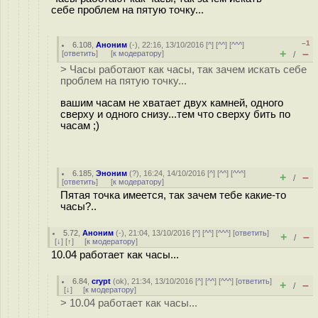
себе проблем на пятую точку...
–1
6.108
,
Аноним
(
-
), 22:16, 13/10/2016 [
^
] [
^^
] [
^^^
]
+
–
[
ответить
]
[
к модератору
]
/
> Часы работают как часы, так зачем искать себе
проблем на пятую точку...
вашим часам не хватает двух камней, одного
сверху и одного снизу...тем что сверху бить по
часам ;)
6.185
,
Эноним
(
?
), 16:24, 14/10/2016 [
^
] [
^^
] [
^^^
]
+
–
/
[
ответить
]
[
к модератору
]
Пятая точка имеется, так зачем тебе какие-то
часы?..
5.72
,
Аноним
(
-
), 21:04, 13/10/2016 [
^
] [
^^
] [
^^^
] [
ответить
]
+
–
/
[
↓
] [
↑
] [
к модератору
]
10.04 работает как часы...
6.84
,
crypt
(
ok
), 21:34, 13/10/2016 [
^
] [
^^
] [
^^^
] [
ответить
]
+
–
/
[
↓
] [
к модератору
]
> 10.04 работает как часы...