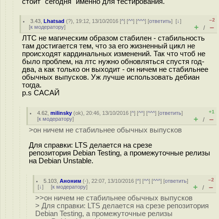
стоит "сегодня" именно для тестирования.
–2
3.43
,
Lhatsad
(
?
), 19:12, 13/10/2016 [
^
] [
^^
] [
^^^
] [
ответить
]
[
↓
]
+
–
[
к модератору
]
/
ЛТС не магическим образом стабилен - стабильность
там достигается тем, что за его жизненный цикл не
происходят кардинальных изменений. Так что чтоб не
было проблем, на лтс нужно обновляться спустя год-
два, а как только он выходит - он ничем не стабильнее
обычных выпусков. Уж лучше использовать дебиан
тогда.
p.s САСАЙ
+1
4.62
,
milinsky
(
ok
), 20:46, 13/10/2016 [
^
] [
^^
] [
^^^
] [
ответить
]
+
–
[
к модератору
]
/
>он ничем не стабильнее обычных выпусков
Для справки: LTS делается на срезе
репозитория Debian Testing, а промежуточные релизы
на Debian Unstable.
–2
5.103
,
Аноним
(
-
), 22:07, 13/10/2016 [
^
] [
^^
] [
^^^
] [
ответить
]
+
–
[
↓
] [
к модератору
]
/
>>он ничем не стабильнее обычных выпусков
> Для справки: LTS делается на срезе репозитория
Debian Testing, а промежуточные релизы