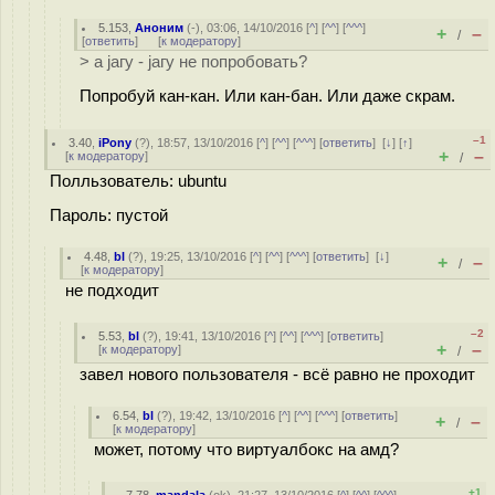
5.153
,
Аноним
(
-
), 03:06, 14/10/2016 [
^
] [
^^
] [
^^^
]
+
–
/
[
ответить
]
[
к модератору
]
> а jагу - jагу не попробовать?
Попробуй кан-кан. Или кан-бан. Или даже скрам.
–1
3.40
,
iPony
(
?
), 18:57, 13/10/2016 [
^
] [
^^
] [
^^^
] [
ответить
]
[
↓
] [
↑
]
+
–
[
к модератору
]
/
Полльзователь: ubuntu
Пароль: пустой
4.48
,
bl
(
?
), 19:25, 13/10/2016 [
^
] [
^^
] [
^^^
] [
ответить
]
[
↓
]
+
–
/
[
к модератору
]
не подходит
–2
5.53
,
bl
(
?
), 19:41, 13/10/2016 [
^
] [
^^
] [
^^^
] [
ответить
]
+
–
[
к модератору
]
/
завел нового пользователя - всё равно не проходит
6.54
,
bl
(
?
), 19:42, 13/10/2016 [
^
] [
^^
] [
^^^
] [
ответить
]
+
–
/
[
к модератору
]
может, потому что виртуалбокс на амд?
+1