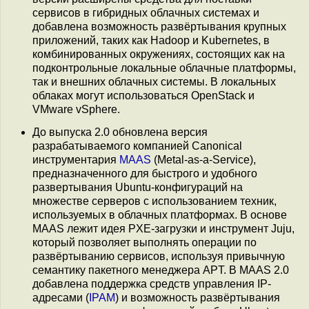
сервисов в гибридных облачных системах и
добавлена возможность развёртывания крупных
приложений, таких как Hadoop и Kubernetes, в
комбинированных окружениях, состоящих как на
подконтрольные локальные облачные платформы,
так и внешних облачных системы. В локальных
облаках могут использоваться OpenStack и
VMware vSphere.
До выпуска 2.0 обновлена версия
разрабатываемого компанией Canonical
инструментария
MAAS
(Metal-as-a-Service),
предназначенного для быстрого и удобного
развертывания Ubuntu-конфигураций на
множестве серверов с использованием техник,
используемых в облачных платформах. В основе
MAAS лежит идея PXE-загрузки и инструмент Juju,
который позволяет выполнять операции по
развёртыванию сервисов, используя привычную
семантику пакетного менеджера APT. В MAAS 2.0
добавлена поддержка средств управления IP-
адресами (
IPAM
) и возможность развёртывания