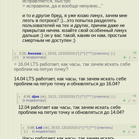
исправляется, быстро
> исправили, да и вообще ненужно..."
и то и другое бред, я уже юзаю линух, зачем мне
лезть в потроха? ;)...это попытка разделять
пользователей на тех и других, причем даже не
прикрытая ничем. юзайте свой особенный линух
дальше ;) он у вас такой, каким он нам, простым
смертным не доступен ;)
+2
3.26
,
Аноним
(
-
), 18:03, 13/10/2016 [
^
] [
^^
] [
^^^
] [
ответить
]
[
↓
]
+
–
[
↑
] [
к модератору
]
/
> 16.04 LTS работает, как часы, так зачем искать себе
проблем на пятую точку?
14.04 LTS работает, как часы, так зачем искать себе
проблем на пятую точку и обновляться до 16.04?
+4
4.34
,
djoe
(
ok
), 18:21, 13/10/2016 [
^
] [
^^
] [
^^^
] [
ответить
]
[
↓
]
+
–
[
к модератору
]
/
12.04 работает как часы, так зачем искать себе
проблем на пятую точку и обновляться до 14.04?
+10
5.68
,
Led
(
ok
), 20:53, 13/10/2016 [
^
] [
^^
] [
^^^
] [
ответить
]
+
–
[
↓
] [
к модератору
]
/
Часы работают как часы, так зачем искать