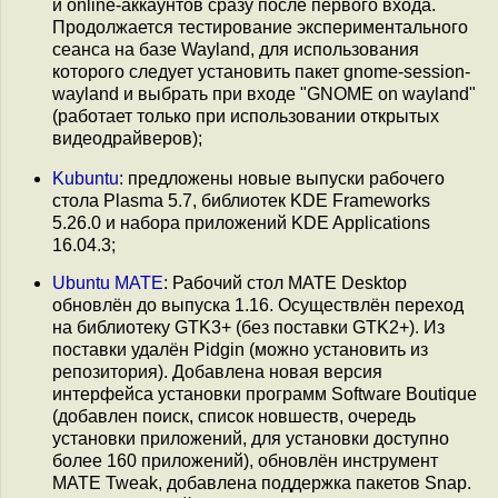
и online-аккаунтов сразу после первого входа.
Продолжается тестирование экспериментального
сеанса на базе Wayland, для использования
которого следует установить пакет gnome-session-
wayland и выбрать при входе "GNOME on wayland"
(работает только при использовании открытых
видеодрайверов);
Kubuntu
: предложены новые выпуски рабочего
стола Plasma 5.7, библиотек KDE Frameworks
5.26.0 и набора приложений KDE Applications
16.04.3;
Ubuntu MATE
: Рабочий стол MATE Desktop
обновлён до выпуска 1.16. Осуществлён переход
на библиотеку GTK3+ (без поставки GTK2+). Из
поставки удалён Pidgin (можно установить из
репозитория). Добавлена новая версия
интерфейса установки программ Software Boutique
(добавлен поиск, список новшеств, очередь
установки приложений, для установки доступно
более 160 приложений), обновлён инструмент
MATE Tweak, добавлена поддержка пакетов Snap.