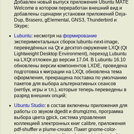
Добавлен новый выпуск приложения Ubuntu MATE
Welcome в котором переработан внешний вид и
добавлены сценарии установки приложений Deja-
Dup, Brasero, gElemental, GNS3, Thunderbird и
Skype;
Lubuntu
: несмотря на
формирование
экспериментальных сборок lubuntu-next-image,
переведённых на Qt и десктоп-окружение LXQt (Qt
Lightweight Desktop Environment), переход Lubuntu
на LXQt отложен до версии 17.04. В Lubuntu 16.10
обновлены версии компонентов LXDE, проведена
подготовка к миграции на LXQt, обновлена тема
оформления, прекращена поставка по умолчанию
пакетов для выбора альтернативных сеансов
(нетбук, игры и т.п.), которые теперь переведены в
разряд внешних опций;
Ubuntu Studio
: в состав включены приложения для
работы со звуком dgedit и drumgizmo, программа
выбора цвета gpick, система управления
коллекцией электронных книг calibre, приложения
pdf-shuffler и plume-creator. Пакет gnome-color-