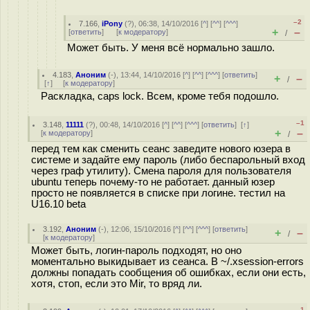
–2
7.166
,
iPony
(
?
), 06:38, 14/10/2016 [
^
] [
^^
] [
^^^
]
+
–
[
ответить
]
[
к модератору
]
/
Может быть. У меня всё нормально зашло.
4.183
,
Аноним
(
-
), 13:44, 14/10/2016 [
^
] [
^^
] [
^^^
] [
ответить
]
+
–
/
[
↑
] [
к модератору
]
Раскладка, caps lock. Всем, кроме тебя подошло.
–1
3.148
,
11111
(
?
), 00:48, 14/10/2016 [
^
] [
^^
] [
^^^
] [
ответить
]
[
↑
]
+
–
[
к модератору
]
/
перед тем как сменить сеанс заведите нового юзера в
системе и задайте ему пароль (либо беспарольный вход
через граф утилиту). Смена пароля для пользователя
ubuntu теперь почему-то не работает. данный юзер
просто не появляется в списке при логине. тестил на
U16.10 beta
3.192
,
Аноним
(
-
), 12:06, 15/10/2016 [
^
] [
^^
] [
^^^
] [
ответить
]
+
–
/
[
к модератору
]
Может быть, логин-пароль подходят, но оно
моментально выкидывает из сеанса. В ~/.xsession-errors
должны попадать сообщения об ошибках, если они есть,
хотя, стоп, если это Mir, то вряд ли.
–1