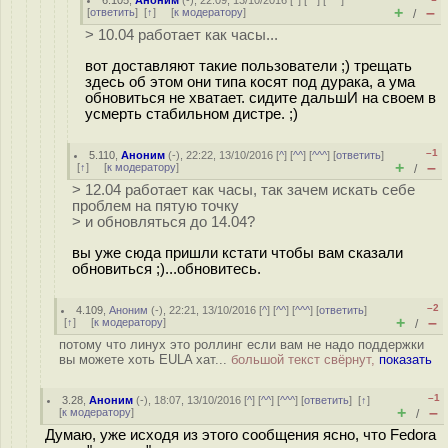
6.105
,
Аноним
(
-
), 22:09, 13/10/2016 [
^
] [
^^
] [
^^^
]
+
–
[
ответить
]
[
↑
] [
к модератору
]
/
> 10.04 работает как часы...
вот доставляют такие пользователи ;) трещать
здесь об этом они типа косят под дурака, а ума
обновиться не хватает. сидите дальшИ на своем в
усмерть стабильном дистре. ;)
–1
5.110
,
Аноним
(
-
), 22:22, 13/10/2016 [
^
] [
^^
] [
^^^
] [
ответить
]
+
–
[
↑
] [
к модератору
]
/
> 12.04 работает как часы, так зачем искать себе
проблем на пятую точку
> и обновляться до 14.04?
вы уже сюда пришли кстати чтобы вам сказали
обновиться ;)...обновитесь.
–2
4.109
,
Аноним
(
-
), 22:21, 13/10/2016 [
^
] [
^^
] [
^^^
] [
ответить
]
+
–
[
↑
] [
к модератору
]
/
потому что линух это роллинг если вам не надо поддержки
вы можете хоть EULA хат...
большой текст свёрнут,
показать
–1
3.28
,
Аноним
(
-
), 18:07, 13/10/2016 [
^
] [
^^
] [
^^^
] [
ответить
]
[
↑
]
+
–
[
к модератору
]
/
Думаю, уже исходя из этого сообщения ясно, что Fedora