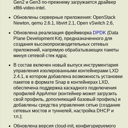
Gen2 и Gen3 по-прежнему загружается драйвер
xf86-video-intel.
Обновлены серверные приложения: OpenStack
Newton, qemu 2.6.1, libvirt 2.1, Open vSwitch 2.6,
Обновлена реализация фреймворка
DPDK
(Data
Plane Development Kit), предназначенного для
создания высокопроизводительных сетевых
приложений, напрямую обрабатывающих пакеты
минуя сетевой стек ядра;
В состав включен новый выпуск инструментария
управления изолированными контейнерами LXD
2.4.1, в котором добавлена возможность установки
пакетов в формате Snap в контейнерах LXD,
обеспечена поддержка каскадного подключения
профилей AppArmor (контейнер может загрузить
свой профиль, дополняющий базовый профиль) и
добавлены средства управления сетью (создание
сетевых мостов и туннелей, настройка DHCP и
т.п.);
Обновлена версия cloud-init, конфигурируемого