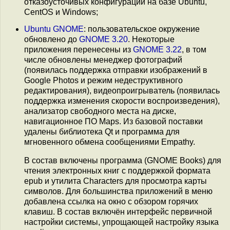
отказоусточивых конфигураций на базе Ubuntu,
CentOS и Windows;
Ubuntu GNOME
: пользовательское окружение
обновлено до
GNOME 3.20
. Некоторые
приложения перенесены из
GNOME 3.22
, в том
числе обновлены менеджер фотографий
(появилась поддержка отправки изображений в
Google Photos и режим недеструктивного
редактирования), видеопроигрыватель (появилась
поддержка изменения скорости воспроизведения),
анализатор свободного места на диске,
навигационное ПО Maps. Из базовой поставки
удалены библиотека Qt и программа для
мгновенного обмена сообщениями Empathy.
В состав включены программа (GNOME Books) для
чтения электронных книг с поддержкой формата
epub и утилита Characters для просмотра карты
символов. Для большинства приложений в меню
добавлена ссылка на окно с обзором горячих
клавиш. В состав включён интерфейс первичной
настройки системы, упрощающей настройку языка