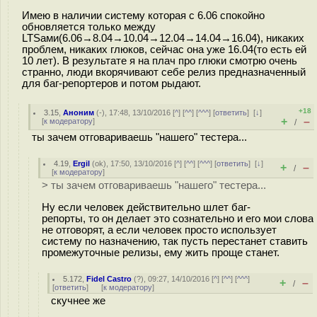
Имею в наличии систему которая с 6.06 спокойно
обновляется только между
LTSами(6.06→8.04→10.04→12.04→14.04→16.04), никаких
проблем, никаких глюков, сейчас она уже 16.04(то есть ей
10 лет). В результате я на плач про глюки смотрю очень
странно, люди вкорячивают себе релиз предназначенный
для баг-репортеров и потом рыдают.
+18
3.15
,
Аноним
(
-
), 17:48, 13/10/2016 [
^
] [
^^
] [
^^^
] [
ответить
]
[
↓
]
+
–
[
к модератору
]
/
ты зачем отговариваешь "нашего" тестера...
4.19
,
Ergil
(
ok
), 17:50, 13/10/2016 [
^
] [
^^
] [
^^^
] [
ответить
]
[
↓
]
+
–
/
[
к модератору
]
> ты зачем отговариваешь "нашего" тестера...
Ну если человек действительно шлет баг-
репорты, то он делает это сознательно и его мои слова
не отговорят, а если человек просто использует
систему по назначению, так пусть перестанет ставить
промежуточные релизы, ему жить проще станет.
5.172
,
Fidel Castro
(
?
), 09:27, 14/10/2016 [
^
] [
^^
] [
^^^
]
+
–
/
[
ответить
]
[
к модератору
]
скучнее же