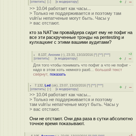
+
–
[
ответить
]
[
↓
] [
к модератору
]
/
>> 10.04 работает как часы...
> Только не поддерживается и поэтому там
vuln'ы непатченые могут быть. Часы у
> вас отстают.
кто за NAT'ом провайдера сидит ему не пофиг на
все эти раскрученные трэнды на pentesting и
кулхацкинг с этими вашими аудитами?
+2
8.137
,
Аноним
(
-
), 23:33, 13/10/2016 [
^
] [
^^
] [
^^^
]
+
–
[
ответить
]
[
к модератору
]
/
Для того чтобы понимать что пофиг а что не пофиг -
надо в этом хоть немного разб...
большой текст
свёрнут,
показать
7.132
,
Led
(
ok
), 23:07, 13/10/2016 [
^
] [
^^
] [
^^^
]
+
–
/
[
ответить
]
[
↑
] [
к модератору
]
>> 10.04 работает как часы...
> Только не поддерживается и поэтому
там vuln'ы непатченые могут быть. Часы у
> вас отстают.
Они не отстают. Они два раза в сутки абсолютно
точное время показывают.
–1