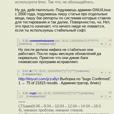
используете linux. Так что, не обольщайтесь.
Ну да, действительно. Подумаешь админю GNU/Linux
с 2000 года, подумаешь пишу статьи про отдельные
вещи, пишу баг-репорты по системам которые ставлю
для тестирования и так далее. Поверхностно, чо. Нет,
это просто означает, что ничего нигде не ломается,
если ты используешь стабильный софт.
–1
5.35
,
commiethebeastie
(
ok
), 18:22, 13/10/2016 [
^
] [
^^
] [
^^^
]
+
–
[
ответить
]
[
к модератору
]
/
Ну после релиза нифига не стабильно они
работают. После пары месяцев обновлений да
нормально. Приятно что они дикие баги
гномовских программ исправляют.
5.67
,
rt
(
??
), 20:52, 13/10/2016 [
^
] [
^^
] [
^^^
] [
ответить
]
+
–
/
[
к модератору
]
http://tinyurl.com/jzzu8yt
Выборка по "bugs Confirmed".
1 → 75 of 21815 results . Администратор, блин:)
+2
5.83
,
crypt
(
ok
), 21:31, 13/10/2016 [
^
] [
^^
] [
^^^
] [
ответить
]
+
–
[
↓
] [
к модератору
]
/
>>>
LTSами(6.06→8.04→10.04→12.04→14.04→16.0
4), никаких проблем, никаких глюков,