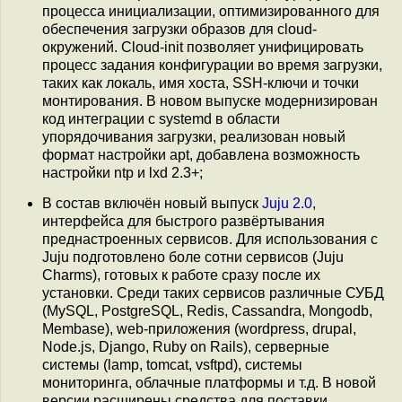
процесса инициализации, оптимизированного для
обеспечения загрузки образов для cloud-
окружений. Cloud-init позволяет унифицировать
процесс задания конфигурации во время загрузки,
таких как локаль, имя хоста, SSH-ключи и точки
монтирования. В новом выпуске модернизирован
код интеграции с systemd в области
упорядочивания загрузки, реализован новый
формат настройки apt, добавлена возможность
настройки ntp и lxd 2.3+;
В состав включён новый выпуск
Juju 2.0
,
интерфейса для быстрого развёртывания
преднастроенных сервисов. Для использования с
Juju подготовлено боле сотни сервисов (Juju
Charms), готовых к работе сразу после их
установки. Среди таких сервисов различные СУБД
(MySQL, PostgreSQL, Redis, Cassandra, Mongodb,
Membase), web-приложения (wordpress, drupal,
Node.js, Django, Ruby on Rails), серверные
системы (lamp, tomcat, vsftpd), системы
мониторинга, облачные платформы и т.д. В новой
версии расширены средства для поставки