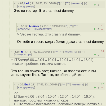
4.65
,
Led
(
ok
), 20:50, 13/10/2016 [
^
] [
^^
] [
^^^
] [
ответить
]
[
↑
]
+
–
/
[
к модератору
]
Это не тестер. Это crash test dummy.
–1
5.102
,
Аноним
(
-
), 22:07, 13/10/2016 [
^
] [
^^
] [
^^^
]
+
–
[
ответить
]
[
к модератору
]
/
> Это не тестер. Это crash test dummy.
От тебя и твоего кода сбежит даже crash test dummy.
–10
3.18
,
rt
(
??
), 17:49, 13/10/2016 [
^
] [
^^
] [
^^^
] [
ответить
]
[
↓
] [
↑
]
+
–
[
к модератору
]
/
> LTSами(6.06→8.04→10.04→12.04→14.04→16.04),
никаких проблем, никаких глюков,
Это только показывает, насколько поверхностно вы
используете linux. Так что, не обольщайтесь.
+7
4.20
,
Ergil
(
ok
), 17:51, 13/10/2016 [
^
] [
^^
] [
^^^
] [
ответить
]
[
↓
]
+
–
[
к модератору
]
/
>>
LTSами(6.06→8.04→10.04→12.04→14.04→16.04),
никаких проблем, никаких глюков,
> Это только показывает, насколько поверхностно вы