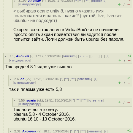
3.199
,
Аноним
(
-
), 10:01, 17/10/2016 [
^
] [
^^
] [
^^^
] [
ответить
]
+
–
[
к модератору
]
/
> выбираю сеанс unity 8, нужно указать имя
пользователя и пароль - какие? (пустой, live, liveuser,
ubuntu - не подходят)
Скорее всего так логин в VirtualBox'е и не починили,
просто опять экран приветствия выводится после
попытки зайти. Логин должен быть ubuntu без пароля.
+1
1.5
,
Аноним
(
-
), 17:17, 13/10/2016 [
ответить
] [
﹢﹢﹢
] [
· · ·
]
[
↓
] [
↑
]
+
–
[
к модератору
]
/
Так вроде 4.8.1 ядро уже вышло.
+1
2.6
,
qq
(
??
), 17:23, 13/10/2016 [
^
] [
^^
] [
^^^
] [
ответить
]
[
↓
]
+
–
[
к модератору
]
/
так и плазма уже есть 5,8
3.56
,
soarin
(
ok
), 19:51, 13/10/2016 [
^
] [
^^
] [
^^^
] [
ответить
]
+
–
/
[
к модератору
]
Так логично, что нету.
plasma 5.8 - 4 October 2016.
ubuntu 16.10 - 13 October 2016.
+1
2.31
,
Анончик
(
?
), 18:13, 13/10/2016 [
^
] [
^^
] [
^^^
] [
ответить
]
[
↑
]