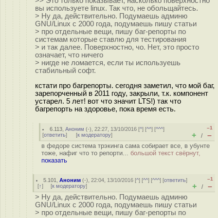
>> Это только показывает, насколько поверхностно
вы используете linux. Так что, не обольщайтесь.
> Ну да, действительно. Подумаешь админю
GNU/Linux с 2000 года, подумаешь пишу статьи
> про отдельные вещи, пишу баг-репорты по
системам которые ставлю для тестирования
> и так далее. Поверхностно, чо. Нет, это просто
означает, что ничего
> нигде не ломается, если ты используешь
стабильный софт.
кстати про багрепорты. сегодня заметил, что мой баг,
зарепорченный в 2011 году, закрыли, т.к. компонент
устарел. 5 лет! вот что значит LTS!) так что
багрепорть на здоровье, пока время есть.
–1
6.113
,
Аноним
(
-
), 22:27, 13/10/2016 [
^
] [
^^
] [
^^^
]
+
–
[
ответить
]
[
к модератору
]
/
в федоре система трэкинга сама собирает все, в убунте
тоже, нафиг что то репорти...
большой текст свёрнут,
показать
–1
5.101
,
Аноним
(
-
), 22:04, 13/10/2016 [
^
] [
^^
] [
^^^
] [
ответить
]
+
–
[
↑
] [
к модератору
]
/
> Ну да, действительно. Подумаешь админю
GNU/Linux с 2000 года, подумаешь пишу статьи
> про отдельные вещи, пишу баг-репорты по