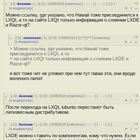
+1
1.9
,
Аноним
(
-
), 11:22, 13/08/2016 [
ответить
] [
﹢﹢﹢
] [
· · ·
]
[
↓
] [
↑
]
+
–
[
к модератору
]
/
Можно ссылку, где указано, что Hawaii тоже присоединился к
LXQt, а то на сайте LXQt только информация о слиянии LXDE
и Razor-qt?
+3
2.21
,
nononoon
(
?
), 12:00, 13/08/2016 [
^
] [
^^
] [
^^^
] [
ответить
]
+
–
[
к модератору
]
/
> Можно ссылку, где указано, что Hawaii тоже
присоединился к LXQt, а то
> на сайте LXQt только информация о слиянии LXDE и
Razor-qt?
я вот тоже чет не уловил при чем тут гаваи эти, они вроде
вяленого пилят
–2
1.10
,
Аноним
(
-
), 11:23, 13/08/2016 [
ответить
] [
﹢﹢﹢
] [
· · ·
]
[
↑
]
+
–
[
к модератору
]
/
После перехода на LXQt, lubuntu перестанет быть
легковесным дистрибутивом.
+3
1.12
,
Аноним
(
-
), 11:30, 13/08/2016 [
ответить
] [
﹢﹢﹢
] [
· · ·
]
[
↓
]
+
–
[
к модератору
]
/
LXDE можно ставить по компонентам, кому что нужно. Если