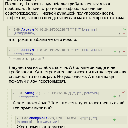
По опыту, Lubuntu - лучший дистрибутив из тех что я
пробовал. Легкий, строгий интерфейс без единой
свистоперделки. Никакой дурацкой полупрозрачности,
эффектов, закосов под десяточку и макось и прочего хлама.
+1
2.68
,
Аноним
(
-
), 01:29, 14/08/2016 [
^
] [
^^
] [
^^^
] [
ответить
]
+
–
[
к модератору
]
/
это грозит пробами чего-то нового.
2.77
,
Аноним
(
-
), 09:34, 14/08/2016 [
^
] [
^^
] [
^^^
] [
ответить
]
[
↓
]
+
–
/
[
к модератору
]
> Чем это грозит?
Лагучестью на слабых компа. А больше он нигде и не
требовался. Куть стремительно жиреет и пятая версия - ну
спасибо что не как java. Но уже близко. А проги на qml
пожалуй и яву перетормозят.
–1
3.81
,
vitvegl
(
?
), 12:14, 14/08/2016 [
^
] [
^^
] [
^^^
] [
ответить
]
+
–
[
к модератору
]
/
А чем плоха Java? Тем, что есть куча качественных либ,
і не нужно мучится?
4.82
,
anonymous
(
??
), 13:03, 14/08/2016 [
^
] [
^^
] [
^^^
]
+
–
/
[
ответить
]
[
к модератору
]
Жрёт память и тормозит.