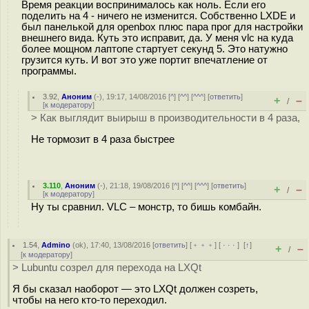
Время реакции воспринималось как ноль. Если его
поделить на 4 - ничего не изменится. Собственно LXDE и
был панелькой для openbox плюс пара прог для настройки
внешнего вида. Куть это исправит, да. У меня vlc на куда
более мощном лаптопе стартует секунд 5. Это натужно
грузится куть. И вот это уже портит впечатление от
программы.
3.92
,
Аноним
(
-
), 19:17, 14/08/2016 [
^
] [
^^
] [
^^^
] [
ответить
]
+
–
/
[
к модератору
]
> Как выглядит выирыш в производительности в 4 раза,
Не тормозит в 4 раза быстрее
3.110
,
Аноним
(
-
), 21:18, 19/08/2016 [
^
] [
^^
] [
^^^
] [
ответить
]
+
–
/
[
к модератору
]
Ну ты сравнил. VLC – монстр, то бишь комбайн.
1.54
,
Admino
(
ok
), 17:40, 13/08/2016 [
ответить
] [
﹢﹢﹢
] [
· · ·
]
[
↑
]
+
–
/
[
к модератору
]
> Lubuntu созрел для перехода на LXQt
Я бы сказал наоборот — это LXQt должен созреть,
чтобы на него кто-то переходил.