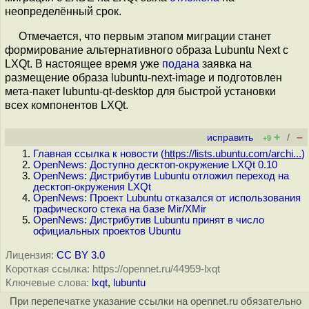
неопределённый срок.
Отмечается, что первым этапом миграции станет
формирование альтернативного образа Lubuntu Next с
LXQt. В настоящее время уже
подана
заявка на
размещение образа lubuntu-next-image и подготовлен
мета-пакет lubuntu-qt-desktop для быстрой установки
всех компонентов LXQt.
+
–
исправить
/
+9
Главная ссылка к новости (
https://lists.ubuntu.com/archi...
)
OpenNews: Доступно десктоп-окружение LXQt 0.10
OpenNews: Дистрибутив Lubuntu отложил переход на
десктоп-окружения LXQt
OpenNews: Проект Lubuntu отказался от использования
графического стека на базе Mir/XMir
OpenNews: Дистрибутив Lubuntu принят в число
официальных проектов Ubuntu
Лицензия:
CC BY 3.0
Короткая ссылка: https://opennet.ru/44959-lxqt
Ключевые слова:
lxqt
,
lubuntu
При перепечатке указание ссылки на opennet.ru обязательно