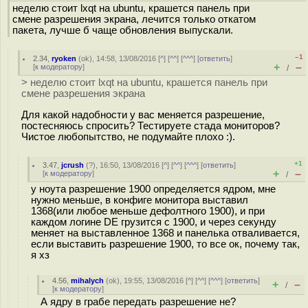
неделю стоит lxqt на ubuntu, крашется панель при
смене разрешения экрана, лечится только откатом
пакета, лучше б чаще обновления выпускали.
–1
2.34
,
ryoken
(
ok
), 14:58, 13/08/2016 [
^
] [
^^
] [
^^^
] [
ответить
]
+
–
[
к модератору
]
/
> неделю стоит lxqt на ubuntu, крашется панель при
смене разрешения экрана
Для какой надобности у вас меняется разрешение,
постесняюсь спросить? Тестируете стада мониторов?
Чистое любопытство, не подумайте плохо :).
+1
3.47
,
jcrush
(
?
), 16:50, 13/08/2016 [
^
] [
^^
] [
^^^
] [
ответить
]
+
–
[
к модератору
]
/
у ноута разрешение 1900 определяется ядром, мне
нужно меньше, в конфиге монитора выставил
1368(или любое меньше дефолтного 1900), и при
каждом логине DE грузится с 1900, и через секунду
меняет на выставленное 1368 и панелька отваливается,
если выставить разрешение 1900, то все ок, почему так,
я хз
4.56
,
mihalych
(
ok
), 19:55, 13/08/2016 [
^
] [
^^
] [
^^^
] [
ответить
]
+
–
/
[
к модератору
]
А ядру в грабе передать разрешение не?