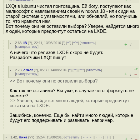
LXQt в lubuntu чистая понтовщина. Ей богу, поступают как
мелкософт с навязыванием своей windows 10 - или сиди на
старой системе с уязвимостями, или обновляй, но получишь
то, что нравится нам.
Вот почему они не оставили выбора? Уверен, найдется много
людей, которые предпочтут остаться на LXDE.
2.63
,
IB
(
?
), 22:11, 13/08/2016 [
^
] [
^^
] [
^^^
] [
ответить
]
+
–
/
[
к модератору
]
А ничего что релизов LXDE скоро не будет.
Разработчики LXQt пишут
+2
2.73
,
qrKot
(
?
), 05:30, 14/08/2016 [
^
] [
^^
] [
^^^
] [
ответить
]
+
–
[
к модератору
]
/
>> Вот почему они не оставили выбора?
Как так не оставили? Вы уже, в случае чего, форкнуть не
можете?
>> Уверен, найдется много людей, которые предпочтут
остаться на LXDE.
Зашибись, конечно. Еще бы найти много людей, которые
будут его поддерживать и развивать, например.
1.42
,
Ника
(
??
), 15:54, 13/08/2016 [
ответить
] [
﹢﹢﹢
] [
· · ·
]
[
↓
] [
↑
]
+
–
/