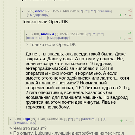
–1
5.85
,
vitvegl
(
?
), 15:53, 14/08/2016 [
^
] [
^^
] [
^^^
] [
ответить
]
+
–
[
к модератору
]
/
Только если OpenJDK
+1
6.100
,
Аноним
(
-
), 05:46, 15/08/2016 [
^
] [
^^
] [
^^^
]
+
–
[
ответить
]
[
к модератору
]
/
> Только если OpenJDK
Да нет, ты знаешь, она всегда такой была. Даже
закрытая. Даже у сана. А потом и у оракла. Не,
если ее запускать на ксеоне с 16 ядрами,
энтерпрайзным SSD за килобакс и 128 гиг
оперативы - оно может и нормально. А если
вместо этого немолодой писюк или лаптоп... хотя
давай планшет возьмем? Нормальный
современный экспонат, 4 64-битных ядра на 2ГГц,
2 гига оперативки, все дела. Казалось бы
нормальная для планшета машинка. Но ведроид
грузится на этом почти две минуты. Ява не
тормозит, по любому.
2.80
,
Ergil
(
?
), 09:40, 14/08/2016 [
^
] [
^^
] [
^^^
] [
ответить
]
[
↓
] [
↑
]
+
–
/
[
к модератору
]
> Чем это грозит?
> По опыту, Lubuntu - лучший дистрибутив из тех что я