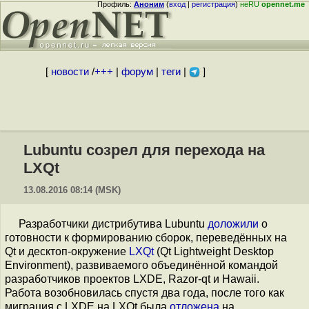
Профиль:
Аноним
(
вход
|
регистрация
)
неRU
opennet.me
[
новости
/
+++
|
форум
|
теги
|
]
Lubuntu созрел для перехода на
LXQt
13.08.2016 08:14 (MSK)
Разработчики дистрибутива Lubuntu
доложили
о
готовности к формированию сборок, переведённых на
Qt и десктоп-окружение
LXQt
(Qt Lightweight Desktop
Environment), развиваемого объединённой командой
разработчиков проектов LXDE, Razor-qt и Hawaii.
Работа возобновилась спустя два года, после того как
миграция с LXDE на LXQt была
отложена
на