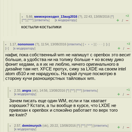
+2
5.66
,
мимокрокодил_13aug2016
(
?
), 22:43, 13/08/2016 [
^
]
+
–
[
^^
] [
^^^
] [
ответить
]
[
к модератору
]
/
костыли-костылики
+2
1.17
,
nononoon
(
?
), 11:54, 13/08/2016 [
ответить
] [
﹢﹢﹢
] [
· · ·
]
[
↓
]
+
–
[
↑
] [
к модератору
]
/
нафиг, пока собственный wm не напишут с openbox это весит
больше, а удобства ни на толику больше + ко всему дико
фонит кедами, а я их не люблю, ничего оригинального в
дизайне там нет. XFCE протух, сижу за LXDE на своем intel
atom d510 и не нарадуюсь. На край лучше посмотрю в
сторону кучи разношерстных тайловых wm.
+1
2.33
,
angra
(
ok
), 14:56, 13/08/2016 [
^
] [
^^
] [
^^^
] [
ответить
]
+
–
[
к модератору
]
/
Зачем писать еще один WM, если и так хватает
хороших? Кстати, а ты вообще в курсе, что LXDE не
привязан к openbox и спокойно работает по верх того
же kwin?
2.57
,
demimurych
(
ok
), 20:22, 13/08/2016 [
^
] [
^^
] [
^^^
] [
ответить
]
+
–
/
[
к модератору
]