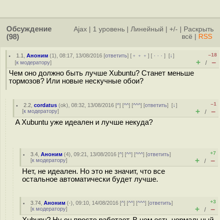
Обсуждение
Ajax
|
1 уровень
|
Линейный
|
+/-
|
Раскрыть
(98)
всё
|
RSS
–18
1.1
,
Аноним
(
1
), 08:17, 13/08/2016 [
ответить
] [
﹢﹢﹢
] [
· · ·
]
[
↓
]
+
–
[
к модератору
]
/
Чем оно должно быть лучше Xubuntu? Станет меньше
тормозов? Или новые нескучные обои?
–1
2.2
,
cordatus
(
ok
), 08:32, 13/08/2016 [
^
] [
^^
] [
^^^
] [
ответить
]
[
↓
]
+
–
[
к модератору
]
/
A Xubuntu уже идеален и лучше некуда?
+7
3.4
,
Аноним
(
4
), 09:21, 13/08/2016 [
^
] [
^^
] [
^^^
] [
ответить
]
+
–
[
к модератору
]
/
Нет, не идеален. Но это не значит, что все
остальное автоматически будет лучше.
+3
3.74
,
Аноним
(
-
), 09:10, 14/08/2016 [
^
] [
^^
] [
^^^
] [
ответить
]
+
–
[
к модератору
]
/