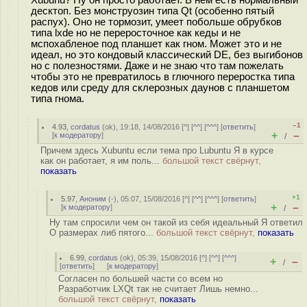
Xubunu? Ну он просто работает. В нем есть нормальный
десктоп. Без монструозин типа Qt (особенно пятый
распух). Оно не тормозит, умеет побольше обрубков
типа lxde но не переросточное как кеды и не
мспохабленое под планшет как гном. Может это и не
идеал, но это кондовый классический DE, без выгибонов
но с полезностями. Даже и не знаю что там пожелать
чтобы это не превратилось в глючного переростка типа
кедов или среду для склерозных даунов с планшетом
типа гнома.
–1
4.93
,
cordatus
(
ok
), 19:18, 14/08/2016 [
^
] [
^^
] [
^^^
] [
ответить
]
+
–
[
к модератору
]
/
Причем здесь Xubuntu если тема про Lubuntu Я в курсе
как он работает, я им поль...
большой текст свёрнут,
показать
+1
5.97
,
Аноним
(
-
), 05:07, 15/08/2016 [
^
] [
^^
] [
^^^
] [
ответить
]
+
–
[
к модератору
]
/
Ну там спросили чем он такой из себя идеальный Я ответил
О размерах либ пятого...
большой текст свёрнут,
показать
6.99
,
cordatus
(
ok
), 05:39, 15/08/2016 [
^
] [
^^
] [
^^^
]
+
–
/
[
ответить
]
[
к модератору
]
Согласен по большей части со всем но
Разработчик LXQt так не считает Лишь немно...
большой текст свёрнут,
показать