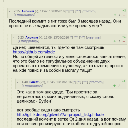
+2
2.15
,
Аноним
(
-
), 11:42, 13/08/2016 [
^
] [
^^
] [
^^^
] [
ответить
]
+
–
[
к модератору
]
/
Последний коммит в гит тоже был 9 месяцев назад. Они
просто не выкладывают или уже проект умер ?
+1
3.23
,
Аноним
(
-
), 12:09, 13/08/2016 [
^
] [
^^
] [
^^^
] [
ответить
]
+
–
[
к модератору
]
/
Да нет, шевелится, ты где-то не там смотришь
https://github.com/lxde
Но по общей активности у меня сложилось впечатление,
что это было не триуфальное объединение двух
проектов в стремлении к лучшему, а что razor-qt просто
на lxde повис и за собой в могилу тащит.
+2
4.40
,
Guest
(
??
), 15:45, 13/08/2016 [
^
] [
^^
] [
^^^
] [
ответить
]
+
–
[
к модератору
]
/
Это как в том анекдоде, "Вы простите за
неграмотность моих подчиненных, я скажу слово
целиком: - Бубен"
вот вообще куда надо смотреть
http://git.lxde.org/gitweb/?a=project_list;pf=lxde
последний комент в ветке Qt 2 дня назад, а вот почему
они не сингронизируют с гитхабом это другой вопрос