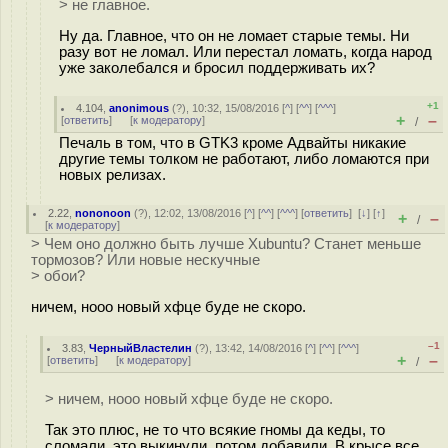
> не главное.
Ну да. Главное, что он не ломает старые темы. Ни
разу вот не ломал. Или перестал ломать, когда народ
уже заколебался и бросил поддерживать их?
+1
4.104
,
anonimous
(
?
), 10:32, 15/08/2016 [
^
] [
^^
] [
^^^
]
+
–
[
ответить
]
[
к модератору
]
/
Печаль в том, что в GTK3 кроме Адвайты никакие
другие темы толком не работают, либо ломаются при
новых релизах.
2.22
,
nononoon
(
?
), 12:02, 13/08/2016 [
^
] [
^^
] [
^^^
] [
ответить
]
[
↓
] [
↑
]
+
–
/
[
к модератору
]
> Чем оно должно быть лучше Xubuntu? Станет меньше
тормозов? Или новые нескучные
> обои?
ничем, нооо новый хфце буде не скоро.
–1
3.83
,
ЧерныйВластелин
(
?
), 13:42, 14/08/2016 [
^
] [
^^
] [
^^^
]
+
–
[
ответить
]
[
к модератору
]
/
> ничем, нооо новый хфце буде не скоро.
Так это плюс, не то что всякие гномы да кеды, то
сломали, это выкинули, потом добавили. В крысе все