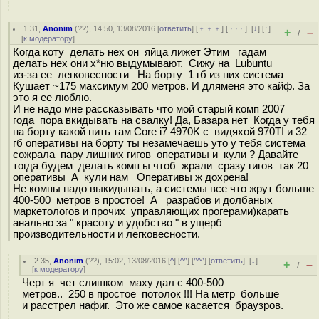
1.31
,
Anonim
(
??
), 14:50, 13/08/2016 [
ответить
] [
﹢﹢﹢
] [
· · ·
]
[
↓
] [
↑
]
+
–
/
[
к модератору
]
Когда коту делать нех он яйца лижет Этим гадам
делать нех они х*ню выдумывают. Сижу на Lubuntu
из-за ее легковесности На борту 1 гб из них система
Кушает ~175 максимум 200 метров. И дляменя это кайф. За
это я ее люблю.
И не надо мне рассказывать что мой старый комп 2007
года пора вкидывать на свалку! Да, Базара нет Когда у тебя
на борту какой нить там Core i7 4970K с видяхой 970TI и 32
гб оперативы на борту ты незамечаешь уто у тебя система
сожрала пару лишних гигов оперативы и кули ? Давайте
тогда будем делать комп ы чтоб жрали сразу гигов так 20
оперативы А кули нам Оперативы ж дохрена!
Не компы надо выкидывать, а системы все что жрут больше
400-500 метров в простое! А разрабов и долбаных
маркетологов и прочих управляющих прогерами)карать
анально за " красоту и удобство " в ущерб
производительности и легковесности.
2.35
,
Anonim
(
??
), 15:02, 13/08/2016 [
^
] [
^^
] [
^^^
] [
ответить
]
[
↓
]
+
–
/
[
к модератору
]
Черт я чет слишком маху дал с 400-500
метров.. 250 в простое потолок !!! На метр больше
и расстрел нафиг. Это же самое касается браузров.