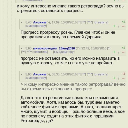
/
и кому интересно мнение такого ретрограда? вечно вы
стремитесь остановить прогресс.
+1
5.48
,
Аноним
(
-
), 17:09, 13/08/2016 [
^
] [
^^
] [
^^^
] [
ответить
]
+
–
[
к модератору
]
/
Прогресс прогрессу рознь. Главное чтобы он не
превратился в гонку за премией Дарвина
+1
5.65
,
мимокрокодил_13aug2016
(
?
), 22:42, 13/08/2016 [
^
]
+
–
[
^^
] [
^^^
] [
ответить
]
[
к модератору
]
/
прогресс не остановить, но его можно направить в
нужную сторону, хотя с гтк это уже не пройдет.
–1
5.98
,
Аноним
(
-
), 05:33, 15/08/2016 [
^
] [
^^
] [
^^^
] [
ответить
]
+
–
[
к модератору
]
/
> и кому интересно мнение такого ретрограда? вечно
вы стремитесь остановить прогресс.
Да вот что-то реактивные самолеты не заменили
автомобили. Хотя, казалось бы, турбины заметно
хайтечнее фигни с поршнями. Ан нет, топлива жрет
много, шумит, и вообще. Прошло больше века, а все
по прежнему ездят на этих фигнях с поршнями.
Ретрограды, да?