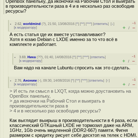
OpenBox панельку, да иконочки на Рабочий Стол и выиграть
в производительности раза в 4 и в несколько раз освободив
ресурсы?
–1
2.62
,
worldmind
(
?
), 21:50, 13/08/2016 [
^
] [
^^
] [
^^^
] [
ответить
]
[
↓
]
+
–
[
к модератору
]
/
А есть статья где их вместе устанавливают?
Хотя я юзаю Debian с LXDE именно за то что всё в
комплекте и работает.
–1
3.69
,
Ника
(
??
), 01:40, 14/08/2016 [
^
] [
^^
] [
^^^
] [
ответить
]
+
–
[
к модератору
]
/
Вам надо на канале Lubuntu спросить как это сделать.
–1
2.76
,
Аноним
(
-
), 09:30, 14/08/2016 [
^
] [
^^
] [
^^^
] [
ответить
]
[
↑
]
+
–
[
к модератору
]
/
> И есть ли смысл в LXQT, когда можно доустановить на
OpenBox панельку,
> да иконочки на Рабочий Стол и выиграть в
производительности раза в
> 4 и в несколько раз освободив ресурсы?
Как выглядит выирыш в производительности в 4 раза, если
классический GTKшный LXDE не тормозил даже на ARM,
1GHz, 1Gb очень медленной (DDR2-667) памяти. Фигня
размером с кредитку рисует себе десктоп на телек с HDMI.