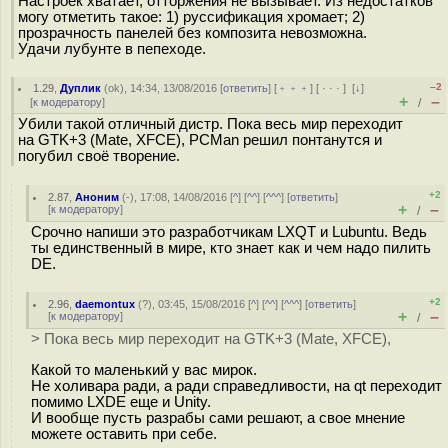
Настроек хватает, отторжения не вызывает. Из недостатков
могу отметить такое: 1) руссификация хромает; 2)
прозрачность панелей без композита невозможна.
Удачи лубунте в пепеходе.
–2
1.29
,
Дуплик
(
ok
), 14:34, 13/08/2016 [
ответить
] [
﹢﹢﹢
] [
· · ·
]
[
↓
]
+
–
[
к модератору
]
/
Убили такой отличный дистр. Пока весь мир переходит
на GTK+3 (Mate, XFCE), PCMan решил понтанутся и
погубил своё творение.
+2
2.87
,
Аноним
(
-
), 17:08, 14/08/2016 [
^
] [
^^
] [
^^^
] [
ответить
]
+
–
[
к модератору
]
/
Срочно напиши это разработчикам LXQT и Lubuntu. Ведь
ты единственный в мире, кто знает как и чем надо пилить
DE.
+2
2.96
,
daemontux
(
?
), 03:45, 15/08/2016 [
^
] [
^^
] [
^^^
] [
ответить
]
+
–
[
к модератору
]
/
> Пока весь мир переходит на GTK+3 (Mate, XFCE),
Какой то маленький у вас мирок.
Не холивара ради, а ради справедливости, на qt переходит
помимо LXDE еще и Unity.
И вообще пусть разрабы сами решают, а свое мнение
можете оставить при себе.