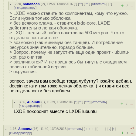
2.20
,
nononoon
(
?
), 11:58, 13/08/2016 [
^
] [
^^
] [
^^^
] [
ответить
]
[
↑
]
+
–
/
[
к модератору
]
> LXDE можно ставить по компонентам, кому что нужно.
Если нужна только оболочка,
> без всякого хлама, - ставится lxde-core. LXDE
действительно легкая оболочка.
> LXQt - цельный набор пакетов на 500 метров. Что-то
отдельно поставить не
> возможно (как минимум без танцев). И потребление
ресурсов значительно, гораздо больше.
> Вопрос, почему не запустить еще один проект - ubuntu-
lxqt, раз они так
> различаются? И не пришлось бы тянуть с ожиданием
релиза стабильной версии
> окружения.
вопрос, зачем вам вообще тогда лубунту? юзайте дебиан,
deepin кстати там тоже легкая оболочка ;) и ставится все
по отдельности без проблем.
3.36
,
Аноним
(
-
), 15:29, 13/08/2016 [
^
] [
^^
] [
^^^
] [
ответить
]
+
–
/
[
к модератору
]
LXDE похоронят вместе с LXDE lubuntu
–1
1.16
,
Аноним
(
16
), 11:49, 13/08/2016 [
ответить
] [
﹢﹢﹢
] [
· · ·
]
[
↓
] [
↑
]
+
–
[
к модератору
]
/