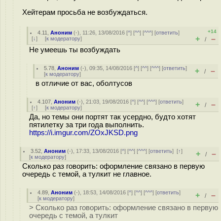
Хейтерам просьба не возбуждаться.
+14
4.11
,
Аноним
(
-
), 11:26, 13/08/2016 [
^
] [
^^
] [
^^^
] [
ответить
]
+
–
[
↓
] [
к модератору
]
/
Не умеешь ты возбуждать
5.78
,
Аноним
(
-
), 09:35, 14/08/2016 [
^
] [
^^
] [
^^^
] [
ответить
]
+
–
/
[
к модератору
]
в отличие от вас, оболтусов
4.107
,
Аноним
(
-
), 21:03, 19/08/2016 [
^
] [
^^
] [
^^^
] [
ответить
]
+
–
/
[
↑
] [
к модератору
]
Да, но темы они портят так усердно, будто хотят
пятилетку за три года выполнить.
https://i.imgur.com/ZOxJKSD.png
3.52
,
Аноним
(
-
), 17:33, 13/08/2016 [
^
] [
^^
] [
^^^
] [
ответить
]
[
↑
]
+
–
/
[
к модератору
]
Сколько раз говорить: оформление связано в первую
очередь с темой, а тулкит не главное.
4.89
,
Аноним
(
-
), 18:53, 14/08/2016 [
^
] [
^^
] [
^^^
] [
ответить
]
+
–
/
[
к модератору
]
> Сколько раз говорить: оформление связано в первую
очередь с темой, а тулкит