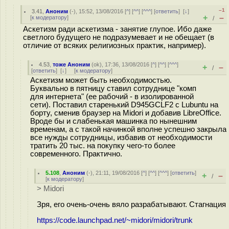
–1
3.41
,
Аноним
(
-
), 15:52, 13/08/2016 [
^
] [
^^
] [
^^^
] [
ответить
]
[
↓
]
+
–
[
к модератору
]
/
Аскетизм ради аскетизма - занятие глупое. Ибо даже
светлого будущего не подразумевает и не обещает (в
отличие от всяких религиозных практик, например).
4.53
,
тоже Аноним
(
ok
), 17:36, 13/08/2016 [
^
] [
^^
] [
^^^
]
+
–
/
[
ответить
]
[
↓
] [
к модератору
]
Аскетизм может быть необходимостью.
Буквально в пятницу ставил сотруднице "комп
для интернета" (ее рабочий - в изолированной
сети). Поставил старенький D945GCLF2 с Lubuntu на
борту, сменив браузер на Midori и добавив LibreOffice.
Вроде бы и слабенькая машинка по нынешним
временам, а с такой начинкой вполне успешно закрыла
все нужды сотрудницы, избавив от необходимости
тратить 20 тыс. на покупку чего-то более
современного. Практично.
5.108
,
Аноним
(
-
), 21:11, 19/08/2016 [
^
] [
^^
] [
^^^
] [
ответить
]
+
–
/
[
к модератору
]
> Midori
Зря, его очень-очень вяло разрабатывают. Стагнация
https://code.launchpad.net/~midori/midori/trunk