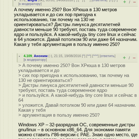
3.72
,
angra
(
ok
), 05:05, 14/08/2016 [
^
] [
^^
] [
^^^
] [
ответить
]
[
↓
] [
↑
]
+
–
/
[
к модератору
]
А почему именно 250? Вон XPюша в 130 метров
укладывается и до сих пор пригодна к
использованию, так почему на 130 не
ориентироваться? Дистры линукса десятилетней
давности меньше 90 требуют, поставь туда современное
ядро и пользуйся. А какой-нибудь tiny core linux и сейчас
в 64 уложится. Давай потолком 90 или даже 64 назначим.
Какая у тебя аргументация в пользу именно 250?
4.109
,
Аноним
(
-
), 21:15, 19/08/2016 [
^
] [
^^
] [
^^^
] [
ответить
]
+
–
/
[
к модератору
]
> А почему именно 250? Вон XPюша в 130 метров
укладывается и до
> сих пор пригодна к использованию, так почему на
130 не ориентироваться?
> Дистры линукса десятилетней давности меньше 90
требуют, поставь туда современное ядро
> и пользуйся. А какой-нибудь tiny core linux и сейчас в
64
> уложится. Давай потолком 90 или даже 64 назначим.
Какая у тебя
> аргументация в пользу именно 250?
Windows XP – 32-разрядная ОС, современные дистры
gnu/linux – в основном x86_64. Для экономии памяти
можно ставить i*86-версии с PAE. Знаю одно место, где