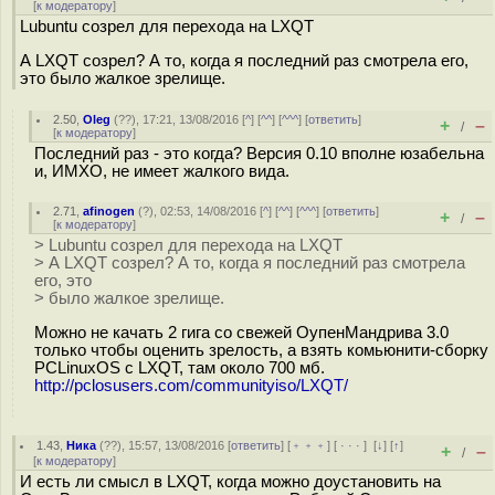
[
к модератору
]
Lubuntu созрел для перехода на LXQT
А LXQT созрел? А то, когда я последний раз смотрела его,
это было жалкое зрелище.
2.50
,
Oleg
(
??
), 17:21, 13/08/2016 [
^
] [
^^
] [
^^^
] [
ответить
]
+
–
/
[
к модератору
]
Последний раз - это когда? Версия 0.10 вполне юзабельна
и, ИМХО, не имеет жалкого вида.
2.71
,
afinogen
(
?
), 02:53, 14/08/2016 [
^
] [
^^
] [
^^^
] [
ответить
]
+
–
/
[
к модератору
]
> Lubuntu созрел для перехода на LXQT
> А LXQT созрел? А то, когда я последний раз смотрела
его, это
> было жалкое зрелище.
Можно не качать 2 гига со свежей ОупенМандрива 3.0
только чтобы оценить зрелость, а взять комьюнити-сборку
PCLinuxOS с LXQT, там около 700 мб.
http://pclosusers.com/communityiso/LXQT/
1.43
,
Ника
(
??
), 15:57, 13/08/2016 [
ответить
] [
﹢﹢﹢
] [
· · ·
]
[
↓
] [
↑
]
+
–
/
[
к модератору
]
И есть ли смысл в LXQT, когда можно доустановить на