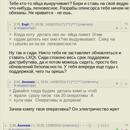
Тебе кто-то яйца выкручивает? Бери и ставь на своё ведро
что-нибудь легковесное. Разрабы опенсорса тебе ничем не
обязаны. Не нравится - не ешь.
+1
2.79
,
Ergil
(
?
), 09:36, 14/08/2016 [
^
] [
^^
] [
^^^
] [
ответить
]
+
–
[
к модератору
]
/
> Когда коту делать нех он яйца лижет Этим
> гадам делать нех они х*ню выдумывают. Сижу на
> Lubuntu из-за ее легковесности
Ну так и сиди. Никто тебя не заставляет обновляться и
ставить LXQt. Сиди споконо весь срок поддержки
дистрибутива, да и потом можешь сидеть, просто без
обновлений безопасности. У тебя впереди еще годы с
поддержкой, чего ты орешь?
2.91
,
Аноним
(
-
), 19:01, 14/08/2016 [
^
] [
^^
] [
^^^
] [
ответить
]
+
–
/
[
к модератору
]
> Давайте тогда будем делать комп ы чтоб
> жрали сразу гигов так 20 оперативы А
> кули нам Оперативы ж дохрена!
Зачем компу твоя оперативка? Он электричество жрет
+1
1.39
,
Аноним
(
-
), 15:36, 13/08/2016 [
ответить
] [
﹢﹢﹢
] [
· · ·
]
[
↓
] [
↑
]
+
–
[
к модератору
]
/