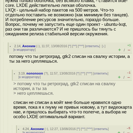
нужна только оболочка, без всякого хлама, - ставится lxde-
core. LXDE действительно легкая оболочка.
LXQt - цельный набор пакетов на 500 метров. Что-то
отдельно поставить не возможно (как минимум без танцев).
И потребление ресурсов значительно, гораздо больше.
Вопрос, почему не запустить еще один проект - ubuntu-lxqt,
раз они так различаются? И не пришлось бы тянуть с
ожиданием релиза стабильной версии окружения.
+1
2.14
,
Аноним
(
-
), 11:37, 13/08/2016 [
^
] [
^^
] [
^^^
] [
ответить
]
[
↓
]
+
–
[
к модератору
]
/
потому что ты ретроград, gtk2 списан на свалку истории, а
ты за него цепляешься.
–1
3.19
,
nononoon
(
?
), 11:57, 13/08/2016 [
^
] [
^^
] [
^^^
] [
ответить
]
+
–
[
к модератору
]
/
> потому что ты ретроград, gtk2 списан на свалку
истории, а ты за
> него цепляешься.
списан не списан а мэйт мне больше нравился одно
время, пока я к гнуму не привык новому, а тут видеокарта
нае, и пришлось выбирать что-то полегче, а выбора не
особо LXDE оптимальный вариант.
–5
4.24
,
Аноним
(
-
), 12:27, 13/08/2016 [
^
] [
^^
] [
^^^
] [
ответить
]
+
–
[
к модератору
]