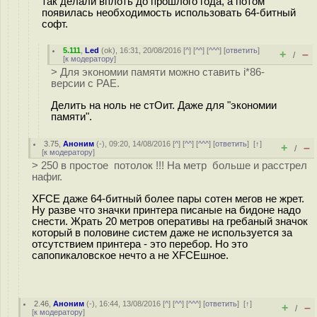
так делали вплоть до прошлого года, а потом
появилась необходимость использовать 64-битный
софт.
5.111
,
Led
(
ok
), 16:31, 20/08/2016 [
^
] [
^^
] [
^^^
] [
ответить
]
+
–
/
[
к модератору
]
> Для экономии памяти можно ставить i*86-
версии с PAE.
Делить на ноль не стОит. Даже для "экономии
памяти".
3.75
,
Аноним
(
-
), 09:20, 14/08/2016 [
^
] [
^^
] [
^^^
] [
ответить
]
[
↑
]
+
–
/
[
к модератору
]
> 250 в простое потолок !!! На метр больше и расстрел
нафиг.
XFCE даже 64-битный более пары сотен мегов не жрет.
Ну разве что значки принтера писаные на бидоне надо
снести. Жрать 20 метров оперативы на гребаный значок
который в половине систем даже не используется за
отсутствием принтера - это перебор. Но это
сапопикаловское нечто а не XFCEшное.
2.46
,
Аноним
(
-
), 16:44, 13/08/2016 [
^
] [
^^
] [
^^^
] [
ответить
]
[
↑
]
+
–
/
[
к модератору
]