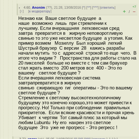
+7
4.60
,
Anonim
(
??
), 21:28, 13/08/2016 [
^
] [
^^
] [
^^^
] [
ответить
]
+
–
[
↑
] [
к модератору
]
/
Незнаю как Ваше светлое будущее а
наше возможно лишь при стремлении к
лучшему. Если вчеращшняя легковесная сред
завтра превратится в жирную неповоротливую
свинью то это уже несветлое будущее а утопия. Как
пример возмем Мозиллу Был хороший легкий
Шустрый браузер С версии 28 кажись разрабы
начали мутить то с адресной строкой то еще чего. В
итоге что видим ? Пространства для работы стало на
20 пикселей больше но вместе с тем сам браухер
стал жрать вместо 200 метров все 400 - Это по
вашему светлое будущее ?
Если вчерашняя легковесная система
завтрапревратится в жирную
свинью сжирающую гиг оперативы - Это по вашему
светлое будущее ?
Стремление к светлому высокотехнологичному
будущему это конечно хорошо,это может привести к
прогрессу. Но! Только при соблюдении правильных
приоритетов. Если всякие красивости и прочая хрень
Убивает к чертям Тот самый плюс за который мы
любим Lubuntu Ну его нахрен это светлое
будущее Это уже не прогресс - Это регресс !