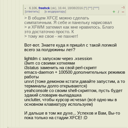
–1
6.106
,
freehck
(
ok
), 16:44, 18/08/2016 [
^
] [
^^
] [
^^^
]
+
–
[
ответить
]
[
к модератору
]
/
> В общем XFCE можно сделать
симпатичным. Я себе и панельку нарисовал
> и XFWM затемил как мне нравилось. Благо
это достаточно просто. К
> тому же свое - не пахнет!
Вот-вот. Знаете куда я пришёл с такой логикой
всего за полдюжины лет?
lightdm с запуском через .xsession
i3wm со своими хоткеями
i3status заменить на свой perl-скрипт
emacs-daemon + 100500 дополнительных режимов
работы
urxvt (тоже демоном кстати давайте запустим, а то
терминалы долго открываются)
yeahconsole со своим shell-скриптом, пусть будет
эдакий словарик-выпадашка
unclutter, чтобы курсор исчезал (всё одно мы в
основном клавиатуру используем)
И дальше в том же духе... Успехов и Вам, Вы-то
пока только на стадии XFCE! :D