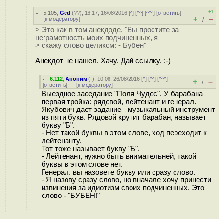
+1
5.105
,
Ged
(
??
), 16:17, 16/08/2016 [
^
] [
^^
] [
^^^
] [
ответить
]
+
–
[
к модератору
]
/
> Это как в том анекдоде, "Вы простите за
неграмотность моих подчиненных, я
> скажу слово целиком: - Бубен"
Анекдот не нашел. Хачу. Дай ссылку. :-)
6.112
,
Аноним
(
-
), 10:08, 26/08/2016 [
^
] [
^^
] [
^^^
]
+
–
/
[
ответить
]
[
к модератору
]
Выездное заседание "Поля Чудес". У барабана
первая тройка: рядовой, лейтенант и генерал.
Якубович дает задание - музыкальный инструмент
из пяти букв. Рядовой крутит барабан, называет
букву "Б".
- Нет такой буквы в этом слове, ход переходит к
лейтенанту.
Тот тоже называет букву "Б".
- Лейтенант, нужно быть внимательней, такой
буквы в этом слове нет.
Генерал, вы назовете букву или сразу слово.
- Я назову сразу слово, но вначале хочу принести
извинения за идиотизм своих подчиненных. Это
слово - "БУБЕН!"