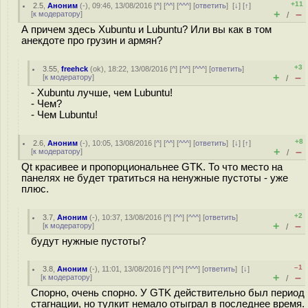
+11
2.5
,
Аноним
(
-
), 09:46, 13/08/2016 [
^
] [
^^
] [
^^^
] [
ответить
]
[
↓
] [
↑
]
+
–
[
к модератору
]
/
А причем здесь Xubuntu и Lubuntu? Или вы как в том
анекдоте про грузин и армян?
+3
3.55
,
freehck
(
ok
), 18:22, 13/08/2016 [
^
] [
^^
] [
^^^
] [
ответить
]
+
–
[
к модератору
]
/
- Xubuntu лучше, чем Lubuntu!
- Чем?
- Чем Lubuntu!
+8
2.6
,
Аноним
(
-
), 10:05, 13/08/2016 [
^
] [
^^
] [
^^^
] [
ответить
]
[
↓
] [
↑
]
+
–
[
к модератору
]
/
Qt красивее и пропорциональнее GTK. То что место на
панелях не будет тратиться на ненужные пустоты - уже
плюс.
+2
3.7
,
Аноним
(
-
), 10:37, 13/08/2016 [
^
] [
^^
] [
^^^
] [
ответить
]
+
–
[
к модератору
]
/
будут нужные пустоты?
–1
3.8
,
Аноним
(
-
), 11:01, 13/08/2016 [
^
] [
^^
] [
^^^
] [
ответить
]
[
↓
]
+
–
[
к модератору
]
/
Спорно, очень спорно. У GTK действительно был период
стагнации, но тулкит немало отыграл в последнее время.