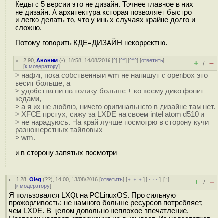
Кеды с 5 версии это не дизайн. Точнее главное в них
не дизайн. А архитектура которая позволяет быстро
и легко делать то, что у иных случаях крайне долго и
сложно.
Потому говорить КДЕ=ДИЗАЙН некорректно.
2.90
,
Аноним
(
-
), 18:58, 14/08/2016 [
^
] [
^^
] [
^^^
] [
ответить
]
+
–
/
[
к модератору
]
> нафиг, пока собственный wm не напишут с openbox это
весит больше, а
> удобства ни на толику больше + ко всему дико фонит
кедами,
> а я их не люблю, ничего оригинального в дизайне там нет.
> XFCE протух, сижу за LXDE на своем intel atom d510 и
> не нарадуюсь. На край лучше посмотрю в сторону кучи
разношерстных тайловых
> wm.
и в сторону запятых посмотри
1.28
,
Oleg
(
??
), 14:00, 13/08/2016 [
ответить
] [
﹢﹢﹢
] [
· · ·
]
[
↑
]
+
–
/
[
к модератору
]
Я пользовался LXQt на PCLinuxOS. Про сильную
прожорливость: не намного больше ресурсов потребляет,
чем LXDE. В целом довольно неплохое впечатление.