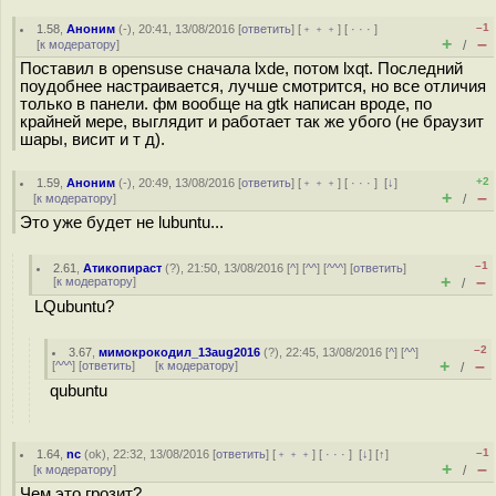
–1
1.58
,
Аноним
(
-
), 20:41, 13/08/2016 [
ответить
] [
﹢﹢﹢
] [
· · ·
]
+
–
[
к модератору
]
/
Поставил в opensuse сначала lxde, потом lxqt. Последний
поудобнее настраивается, лучше смотрится, но все отличия
только в панели. фм вообще на gtk написан вроде, по
крайней мере, выглядит и работает так же убого (не браузит
шары, висит и т д).
+2
1.59
,
Аноним
(
-
), 20:49, 13/08/2016 [
ответить
] [
﹢﹢﹢
] [
· · ·
]
[
↓
]
+
–
[
к модератору
]
/
Это уже будет не lubuntu...
–1
2.61
,
Атикопираст
(
?
), 21:50, 13/08/2016 [
^
] [
^^
] [
^^^
] [
ответить
]
+
–
[
к модератору
]
/
LQubuntu?
–2
3.67
,
мимокрокодил_13aug2016
(
?
), 22:45, 13/08/2016 [
^
] [
^^
]
+
–
[
^^^
] [
ответить
]
[
к модератору
]
/
qubuntu
–1
1.64
,
nc
(
ok
), 22:32, 13/08/2016 [
ответить
] [
﹢﹢﹢
] [
· · ·
]
[
↓
] [
↑
]
+
–
[
к модератору
]
/
Чем это грозит?