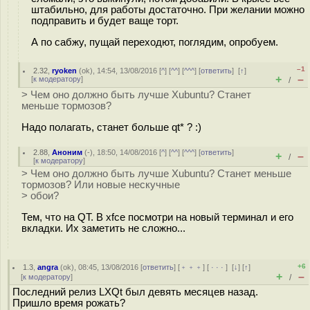
штабильно, для работы достаточно. При желании можно
подправить и будет ваще торт.
А по сабжу, пущай переходют, поглядим, опробуем.
–1
2.32
,
ryoken
(
ok
), 14:54, 13/08/2016 [
^
] [
^^
] [
^^^
] [
ответить
]
[
↑
]
+
–
[
к модератору
]
/
> Чем оно должно быть лучше Xubuntu? Станет
меньше тормозов?
Надо полагать, станет больше qt* ? :)
2.88
,
Аноним
(
-
), 18:50, 14/08/2016 [
^
] [
^^
] [
^^^
] [
ответить
]
+
–
/
[
к модератору
]
> Чем оно должно быть лучше Xubuntu? Станет меньше
тормозов? Или новые нескучные
> обои?
Тем, что на QT. В xfce посмотри на новый терминал и его
вкладки. Их заметить не сложно...
+6
1.3
,
angra
(
ok
), 08:45, 13/08/2016 [
ответить
] [
﹢﹢﹢
] [
· · ·
]
[
↓
] [
↑
]
+
–
[
к модератору
]
/
Последний релиз LXQt был девять месяцев назад.
Пришло время рожать?