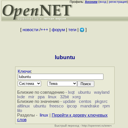
Профиль:
Аноним
(
вход
|
регистрация
)
[
новости
/
+++
|
форум
|
теги
|
]
lubuntu
Ключи
:
Близкие по совпадению -
lxqt
ubuntu
wayland
lxde
mir
ppa
linux
32bit
xorg
Близкие по значению -
update
centos
pkgsrc
altlinux
ubuntu
freesco
ipcop
mandrake
rpm
lilo
Разделы -
linux
|
Перейти к дереву ключевых
слов
Быстрый переход - http://opennet.ru/ключ