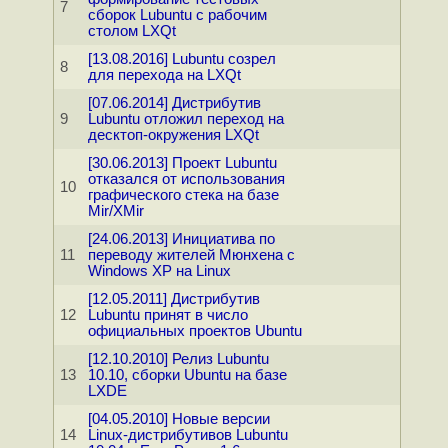
7
сборок Lubuntu с рабочим
столом LXQt
[13.08.2016] Lubuntu созрел
8
для перехода на LXQt
[07.06.2014] Дистрибутив
9
Lubuntu отложил переход на
десктоп-окружения LXQt
[30.06.2013] Проект Lubuntu
отказался от использования
10
графического стека на базе
Mir/XMir
[24.06.2013] Инициатива по
11
переводу жителей Мюнхена с
Windows XP на Linux
[12.05.2011] Дистрибутив
12
Lubuntu принят в число
официальных проектов Ubuntu
[12.10.2010] Релиз Lubuntu
13
10.10, сборки Ubuntu на базе
LXDE
[04.05.2010] Новые версии
14
Linux-дистрибутивов Lubuntu