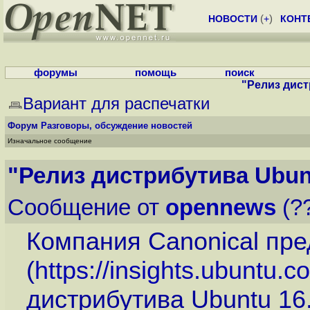
НОВОСТИ
(
+
)
КОНТ
форумы
помощь
поиск
"Релиз дист
Вариант для распечатки
Форум
Разговоры, обсуждение новостей
Изначальное сообщение
"Релиз дистрибутива Ubunt
Сообщение от
opennews
(??
Компания Canonical пр
(
https://insights.ubuntu.
дистрибутива Ubuntu 16