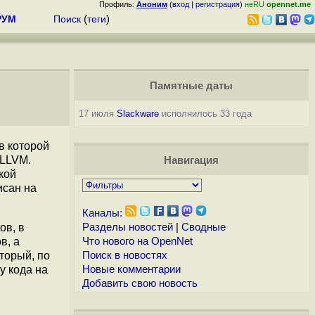
Профиль:
Аноним
(
вход
|
регистрация
)
неRU
opennet.me
РУМ
Поиск
(
теги
)
Памятные даты
17 июля
Slackware
исполнилось 33 года
 в которой
 LLVM.
Навигация
кой
исан на
Каналы:
ов, в
Разделы новостей
|
Сводные
в, а
Что нового на OpenNet
торый, по
Поиск в новостях
у кода на
Новые комментарии
Добавить свою новость