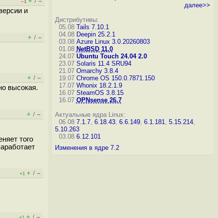
+
–
/
–1
далее>>
версии и
Дистрибутивы:
05.08
Tails 7.10.1
04.08
Deepin 25.2.1
+
–
/
03.08
Azure Linux 3.0.20260803
01.08
NetBSD 11.0
24.07
Ubuntu Touch 24.04 2.0
23.07
Solaris 11.4 SRU94
21.07
Omarchy 3.8.4
+
–
/
19.07
Chrome OS 150.0.7871.150
17.07
Whonix 18.2.1.9
но высокая.
16.07
SteamOS 3.8.15
16.07
OPNsense 26.7
+
–
/
Актуальные ядра Linux:
06.08
7.1.7
,
6.18.43
,
6.6.149
,
6.1.181
,
5.15.214
,
5.10.263
03.08
6.12.101
еняет того
Заработает
Изменения в ядре 7.2
+
–
/
+1
+
–
/
+1