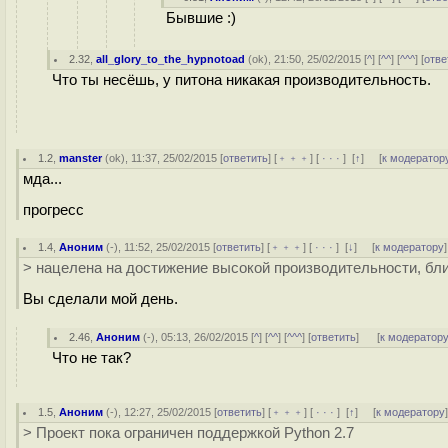
Бывшие :)
2.32
,
all_glory_to_the_hypnotoad
(
ok
), 21:50, 25/02/2015 [
^
] [
^^
] [
^^^
] [
отве
Что ты несёшь, у питона никакая производительность.
1.2
,
manster
(
ok
), 11:37, 25/02/2015 [
ответить
] [
﹢﹢﹢
] [
· · ·
]
[
↑
] [
к модератор
мда...
прогресс
1.4
,
Аноним
(
-
), 11:52, 25/02/2015 [
ответить
] [
﹢﹢﹢
] [
· · ·
]
[
↓
] [
к модератору
]
> нацелена на достижение высокой производительности, бл
Вы сделали мой день.
2.46
,
Аноним
(
-
), 05:13, 26/02/2015 [
^
] [
^^
] [
^^^
] [
ответить
]
[
к модератор
Что не так?
1.5
,
Аноним
(
-
), 12:27, 25/02/2015 [
ответить
] [
﹢﹢﹢
] [
· · ·
]
[
↑
] [
к модератору
> Проект пока ограничен поддержкой Python 2.7