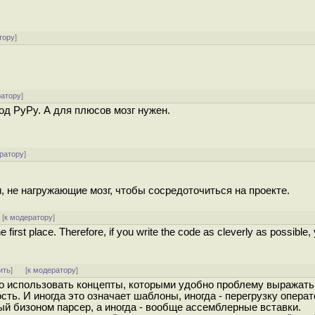
тору
]
ратору
]
д PyPy. А для плюсов мозг нужен.
ратору
]
 не нагружающие мозг, чтобы сосредоточиться на проекте.
[
к модератору
]
e first place. Therefore, if you write the code as cleverly as possible,
ить
]
[
к модератору
]
Надо использовать концепты, которыми удобно проблему выражать
ть. И иногда это означает шаблоны, иногда - перегрузку операт
нный бизоном парсер, а иногда - вообще ассемблерные вставки.