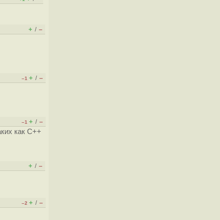
+
–
/
+
–
/
–1
+
–
/
–1
аких как C++
+
–
/
+
–
/
–2