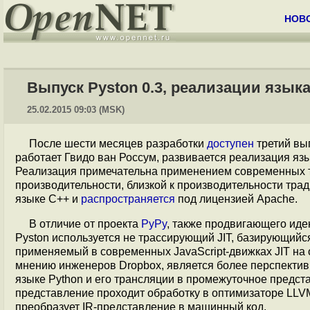
НОВ
Выпуск Pyston 0.3, реализации языка
25.02.2015 09:03 (MSK)
После шести месяцев разработки
доступен
третий вы
работает Гвидо ван Россум, развивается реализация яз
Реализация примечательна применением современных т
производительности, близкой к производительности трад
языке C++ и
распространяется
под лицензией Apache.
В отличие от проекта
PyPy
, также продвигающего иде
Pyston используется не трассирующий JIT, базирующий
применяемый в современных JavaScript-движках JIT на о
мнению инженеров Dropbox, является более перспективн
языке Python и его трансляции в промежуточное представ
представление проходит обработку в оптимизаторе LLVM
преобразует IR-представление в машинный код.