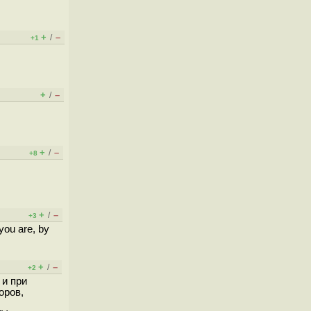
+
–
/
+1
+
–
/
+
–
/
+8
+
–
/
+3
 you are, by
+
–
/
+2
 и при
оров,