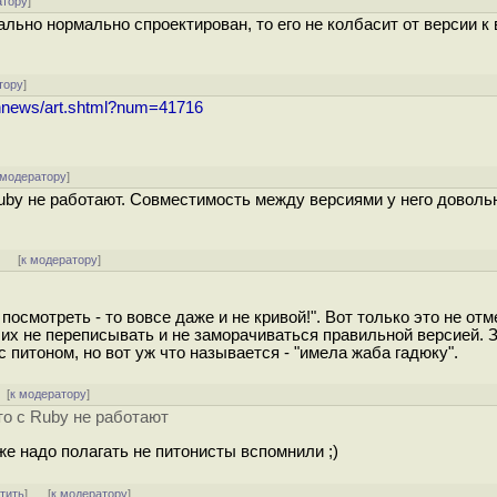
атору
]
ально нормально спроектирован, то его не колбасит от версии к 
тору
]
ennews/art.shtml?num=41716
 модератору
]
uby не работают. Совместимость между версиями у него доволь
]
[
к модератору
]
посмотреть - то вовсе даже и не кривой!". Вот только это не отм
 их не переписывать и не заморачиваться правильной версией. 
с питоном, но вот уж что называется - "имела жаба гадюку".
[
к модератору
]
то с Ruby не работают
же надо полагать не питонисты вспомнили ;)
тить
]
[
к модератору
]