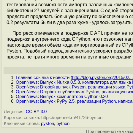
тестировании возможности импорта различных компонент
библиотек и 27 модулей с расширениями. С одной сторо
предстоит проделать большую работу по обеспечению со
0.2 результаты были в два раза хуже - удалось загрузить
Прогресс отмечается в поддержке C API, причем не то
поддержки внутреннего кода CPython, что позволяет нап
настоящее время объём кода импортированный из CPyth
Pyston. Подобный подход значительно ускоряет разрабо
проекта, не тратя много времени на рутинные операции
Главная ссылка к новости (
http://blog.pyston.org/2015/02...
OpenNews: Выпуск Nuitka 0.5.8, компилятора для языка 
OpenNews: Второй выпуск Pyston, реализации языка Pyt
OpenNews: Dropbox опубликовал Pyston, реализацию яз
OpenNews: Выпуск компилятора Cython 0.20
OpenNews: Выпуск PyPy 2.5, реализации Python, написа
Лицензия:
CC BY 3.0
Короткая ссылка: https://opennet.ru/41726-pyston
Ключевые слова:
pyston
,
python
При перепечатке указа