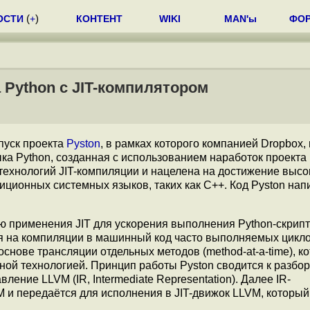
ОСТИ
(
+
)
КОНТЕНТ
WIKI
MAN'ы
ФО
 Python с JIT-компилятором
пуск проекта
Pyston
, в рамках которого компанией Dropbox,
ыка Python, созданная с использованием наработок проекта
ехнологий JIT-компиляции и нацелена на достижение высо
иционных системных языков, таких как C++. Код Pyston нап
ю применения JIT для ускорения выполнения Python-скрипт
ся на компиляции в машинный код часто выполняемых цикло
снове трансляции отдельных методов (method-at-a-time), ко
ой технологией. Принцип работы Pyston сводится к разбор
ление LLVM (IR, Intermediate Representation). Далее IR-
 и передаётся для исполнения в JIT-движок LLVM, который