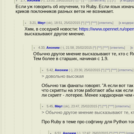
2.7
,
Аноним
(
-
), 13:03, 25/02/2015 [
^
] [
^^
] [
^^^
] [
ответить
]
[
↓
] [
↑
] [
к модер
Если уж говорить об изучении, то Ruby. Если язык изнач
криков поклонников разных веток не возникает.
3.21
,
Мяут
(
ok
), 18:51, 25/02/2015 [
^
] [
^^
] [
^^^
] [
ответить
]
[
к модера
Хмм, в соседней новости:
https://www.opennet.ru/op
высказывают другое мнение.
4.33
,
Аноним
(
-
), 21:58, 25/02/2015 [
^
] [
^^
] [
^^^
] [
ответить
]
[
к
Обычно другое мнение высказывают те, кто с R
Тем более в старших, начиная с 1.9.
5.42
,
Аноним
(
-
), 23:30, 25/02/2015 [
^
] [
^^
] [
^^^
] [
ответить
> довольно высокая
Обычно так фанаты говорят. "А если вот так 
что скрипты на этом работают абы как если
ли скрипт - лотерее. Менее хардкорная чем 
5.45
,
Мяут
(
ok
), 23:47, 25/02/2015 [
^
] [
^^
] [
^^^
] [
ответить
]
> Обычно другое мнение высказывают те, к
Про Ruby в теме про софтину для Python то
6.51
,
Аноним
(
-
), 12:42, 26/02/2015 [
^
] [
^^
] [
^^^
] [
отве