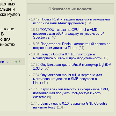
ндартных
больше и
Обсуждаемые новости
ска Pyston
-
18:42
Проект Rust утвердил правила в отношении
использования AI-инструментов
(134)
в плане
-
18:11
TONTOU - атака на CPU Intel и AMD,
позволяющая обойти защиту от уязвимостей
 В
Spectre v2
(48)
о для
-
18:03
Представлен Denial, композитный сервер со
енностях
встроенным движком Flutter
(24)
-
18:01
Выпуск Gotcha 0.4.10, платформы
мониторинга ошибок и производительности
(12)
+
–
вить
/
+8
-
17:59
Опубликован дисплейный менеджер LightDM
1.33.0
(30)
-
17:54
Опубликован mount-tui, интерфейс для
монтирования дисков и SMB-ресурсов в
Linux
(41)
-
17:46
Zapscape - уязвимость в гипервизоре KVM,
позволяющая получить root-доступ к хост-
системе
(9)
-
17:46
Выпуск uutils 0.10, варианта GNU Coreutils
на языке Rust
(101)