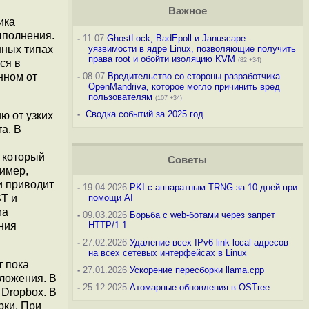
Важное
ика
ыполнения.
-
11.07
GhostLock, BadEpoll и Januscape -
нных типах
уязвимости в ядре Linux, позволяющие получить
права root и обойти изоляцию KVM
(82 +34)
ся в
нном от
-
08.07
Вредительство со стороны разработчика
OpenMandriva, которое могло причинить вред
пользователям
(107 +34)
-
Сводка событий за 2025 год
ю от узких
а. В
, который
Советы
имер,
и приводит
-
19.04.2026
PKI с аппаратным TRNG за 10 дней при
ST и
помощи AI
ма
-
09.03.2026
Борьба с web-ботами через запрет
ния
HTTP/1.1
-
27.02.2026
Удаление всех IPv6 link-local адресов
на всех сетевых интерфейсах в Linux
т пока
-
27.01.2026
Ускорение пересборки llama.cpp
иложения. В
-
25.12.2025
Атомарные обновления в OSTree
 Dropbox. В
рки. При