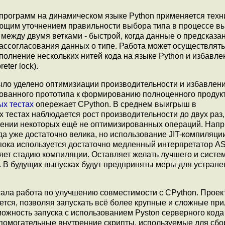
программ на динамическом языке Python применяется техн
ующим уточнением правильности выбора типа в процессе в
между двумя ветками - быстрой, когда данные о предсказа
ассогласования данных о типе. Работа может осуществлять
лнение нескольких нитей кода на языке Python и избавле
eter lock).
ло уделено оптимизиации производительности и избавлени
рованного прототипа к формированию полноценного продукт
ых тестах
опережает CPython. В среднем выигрыш в
х тестах наблюдается рост производительности до двух раз
нении некоторых ещё не оптимизированных операций. Напр
а уже достаточно велика, но использование JIT-компиляци
 пока используется достаточно медленный интерпретатор A
яет стадию компиляции. Оставляет желать лучшего и систе
n. В будущих выпусках будут предприняты меры для устране
ала работа по улучшению совместимости с CPython. Проек
ется, позволяя запускать всё более крупные и сложные пр
ожность запуска с использованием Pyston серверного кода
помогательные внутренние скрипты, используемые для сбо