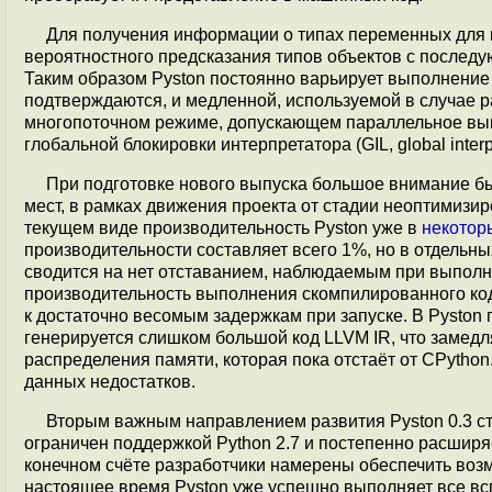
Для получения информации о типах переменных для 
вероятностного предсказания типов объектов с послед
Таким образом Pyston постоянно варьирует выполнение 
подтверждаются, и медленной, используемой в случае р
многопоточном режиме, допускающем параллельное выпо
глобальной блокировки интерпретатора (GIL, global interpr
При подготовке нового выпуска большое внимание бы
мест, в рамках движения проекта от стадии неоптимизи
текущем виде производительность Pyston уже в
некотор
производительности составляет всего 1%, но в отдельны
сводится на нет отставанием, наблюдаемым при выпол
производительность выполнения скомпилированного код
к достаточно весомым задержкам при запуске. В Pyston
генерируется слишком большой код LLVM IR, что замедл
распределения памяти, которая пока отстаёт от CPytho
данных недостатков.
Вторым важным направлением развития Pyston 0.3 ст
ограничен поддержкой Python 2.7 и постепенно расширя
конечном счёте разработчики намерены обеспечить возм
настоящее время Pyston уже успешно выполняет все вс