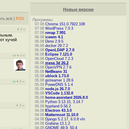
Новые версии
ть всё
|
RSS
Программы:
07.08
Chrome 151.0.7922.108
07.08
WordPress 7.0.3
+
–
/
07.08
nmap 7.991
льным.
06.08
icewm 4.1
ют кучей
06.08
Deno 2.9.5
06.08
docker 29.7.2
06.08
OpenLDAP 2.7.0
06.08
Eclipse 7.121.0
+
–
/
+7
06.08
OpenCloud 7.2.3
06.08
mesa 3d 26.2
05.08
OpenVPN 2.7.6
05.08
NetBeans 31
05.08
ublock 1.73.0
05.08
gstreamer 1.28.6
+
–
/
+1
05.08
PowerDNS 5.1.4
05.08
node.js 26.7.0
05.08
VSCode 1.132.0
05.08
home-assistant 2026.8.0
05.08
Python 3.13.15, 3.14.7
+
–
/
05.08
hyprland 0.56.2
04.08
Electron 43.3.0
04.08
Mattermost 11.10.0
04.08
Django 5.2.17, 6.0.8
vln
04.08
Grafana 13.1.2
04.08
GNOME 49.9, 50.4