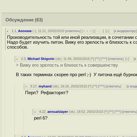
Обсуждение
(63)
1.1
,
Аноним
(
-
), 11:21, 25/02/2015 [
ответить
] [
﹢﹢﹢
] [
· · ·
]
[
↓
] [
к модератору
]
Производительность той или иной реализации, в сочетании 
Надо будет изучить питон. Вижу его зрелость и близость к 
способов.
2.3
,
Michael Shigorin
(
ok
), 11:49, 25/02/2015 [
^
] [
^^
] [
^^^
] [
ответить
]
[
↓
] [
к
> Вижу его зрелость и близость к совершенству
В таких терминах скорее про perl ;-) У питона ещё бурное
3.17
,
myhand
(
ok
), 16:16, 25/02/2015 [
^
] [
^^
] [
^^^
] [
ответить
]
[
к мод
Перл? Рефакторят?
4.22
,
annualslayer
(
ok
), 18:52, 25/02/2015 [
^
] [
^^
] [
^^^
] [
ответить
perl 6?