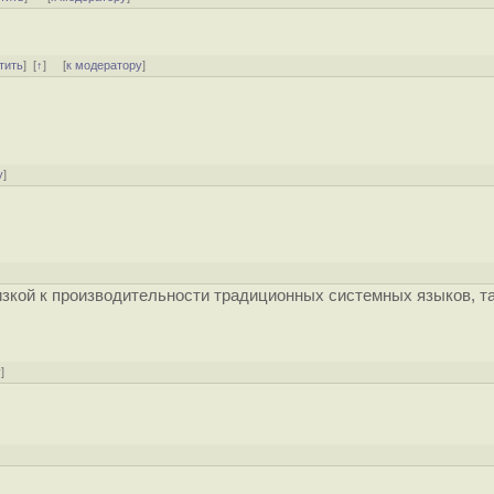
тить
]
[
↑
] [
к модератору
]
у
]
изкой к производительности традиционных системных языков, т
у
]
]