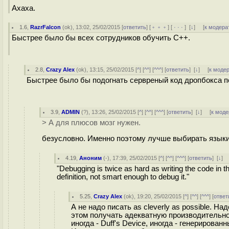
Ахаха.
1.6
,
RazrFalcon
(
ok
), 13:02, 25/02/2015 [
ответить
] [
﹢﹢﹢
] [
· · ·
]
[
↓
] [
к модера
Быстрее было бы всех сотрудников обучить С++.
2.8
,
Crazy Alex
(
ok
), 13:15, 25/02/2015 [
^
] [
^^
] [
^^^
] [
ответить
]
[
↓
] [
к моде
Быстрее было бы подогнать сервреный код дропбокса по
3.9
,
ADMIN
(
?
), 13:26, 25/02/2015 [
^
] [
^^
] [
^^^
] [
ответить
]
[
↓
] [
к моде
> А для плюсов мозг нужен.
безусловно. Именно поэтому лучше выбирать языки,
4.19
,
Аноним
(
-
), 17:39, 25/02/2015 [
^
] [
^^
] [
^^^
] [
ответить
]
[
↓
] 
"Debugging is twice as hard as writing the code in th
definition, not smart enough to debug it."
5.25
,
Crazy Alex
(
ok
), 19:20, 25/02/2015 [
^
] [
^^
] [
^^^
] [
ответ
А не надо писать as cleverly as possible. 
этом получать адекватную производительнос
иногда - Duff's Device, иногда - генерирова