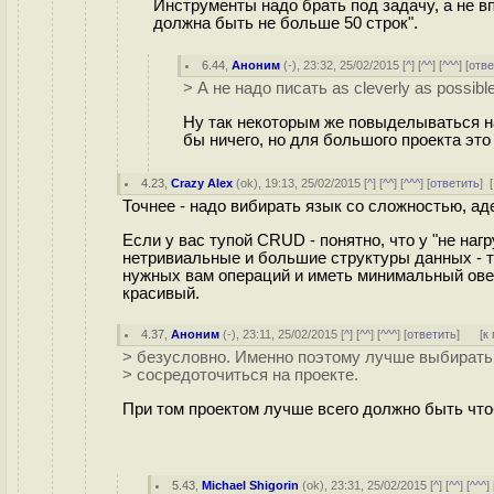
Инструменты надо брать под задачу, а не вп
должна быть не больше 50 строк".
6.44
,
Аноним
(
-
), 23:32, 25/02/2015 [
^
] [
^^
] [
^^^
] [
отве
> А не надо писать as cleverly as possible
Ну так некоторым же повыделываться на
бы ничего, но для большого проекта это 
4.23
,
Crazy Alex
(
ok
), 19:13, 25/02/2015 [
^
] [
^^
] [
^^^
] [
ответить
]
[
Точнее - надо вибирать язык со сложностью, ад
Если у вас тупой CRUD - понятно, что у "не на
нетривиальные и большие структуры данных - 
нужных вам операций и иметь минимальный ове
красивый.
4.37
,
Аноним
(
-
), 23:11, 25/02/2015 [
^
] [
^^
] [
^^^
] [
ответить
]
[
к
> безусловно. Именно поэтому лучше выбирать 
> сосредоточиться на проекте.
При том проектом лучше всего должно быть что
5.43
,
Michael Shigorin
(
ok
), 23:31, 25/02/2015 [
^
] [
^^
] [
^^^
] 