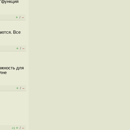
 "функция
+
–
/
аются. Все
+
–
/
ожность для
лне
+
–
/
+
–
/
+1