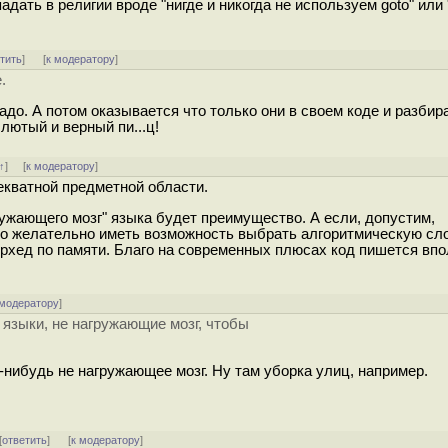
адать в религии вроде "нигде и никогда не используем goto" или
тить
]
[
к модератору
]
.
до. А потом оказывается что только они в своем коде и разбир
лютый и верный пи...ц!
↑
] [
к модератору
]
екватной предметной области.
гружающего мозг" языка будет преимущество. А если, допустим,
то желательно иметь возможность выбрать алгоритмическую сл
рхед по памяти. Благо на современных плюсах код пишется впо
 модератору
]
языки, не нагружающие мозг, чтобы
-нибудь не нагружающее мозг. Ну там уборка улиц, например.
[
ответить
]
[
к модератору
]