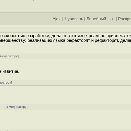
Ajax
|
1 уровень
|
Линейный
|
+/-
|
Раскры
со скоростью разработки, делают этот язык реально привлекате
совершенству: реализацию языка рефакторят и рефакторят, дела
 модератору
]
 извитие...
ератору
]
]
[
к модератору
]