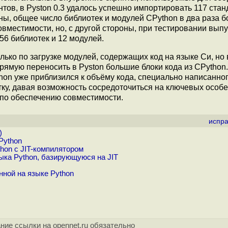
ов, в Pyston 0.3 удалось успешно импортировать 117 ста
ны, общее число библиотек и модулей CPython в два раза 
вместимости, но, с другой стороны, при тестировании выпу
 56 библиотек и 12 модулей.
лько по загрузке модулей, содержащих код на языке Си, но 
рямую переносить в Pyston большие блоки кода из CPython.
on уже приблизился к объёму кода, специально написанног
тку, давая возможность сосредоточиться на ключевых особ
 по обеспечению совместимости.
испра
)
Python
hon с JIT-компилятором
ыка Python, базирующуюся на JIT
нной на языке Python
ние ссылки на opennet.ru обязательно