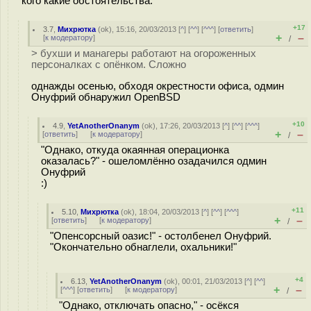
кого какие обстоятельства.
+17
3.7
,
Михрютка
(
ok
), 15:16, 20/03/2013 [
^
] [
^^
] [
^^^
] [
ответить
]
+
–
[
к модератору
]
/
> бухши и манагеры работают на огороженных
персоналках с опёнком. Сложно
однажды осенью, обходя окрестности офиса, одмин
Онуфрий обнаружил OpenBSD
+10
4.9
,
YetAnotherOnanym
(
ok
), 17:26, 20/03/2013 [
^
] [
^^
] [
^^^
]
+
–
[
ответить
]
[
к модератору
]
/
"Однако, откуда окаянная операционка
оказалась?" - ошеломлённо озадачился одмин
Онуфрий
:)
+11
5.10
,
Михрютка
(
ok
), 18:04, 20/03/2013 [
^
] [
^^
] [
^^^
]
+
–
[
ответить
]
[
к модератору
]
/
"Опенсорсный оазис!" - остолбенел Онуфрий.
"Окончательно обнаглели, охальники!"
+4
6.13
,
YetAnotherOnanym
(
ok
), 00:01, 21/03/2013 [
^
] [
^^
]
+
–
[
^^^
] [
ответить
]
[
к модератору
]
/
"Однако, отключать опасно," - осёкся