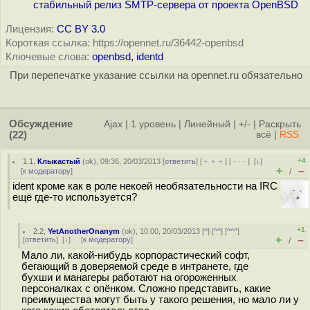
стабильный релиз SMTP-сервера от проекта OpenBSD
Лицензия:
CC BY 3.0
Короткая ссылка: https://opennet.ru/36442-openbsd
Ключевые слова:
openbsd
,
identd
При перепечатке указание ссылки на opennet.ru обязательно
Обсуждение
Ajax
|
1 уровень
|
Линейный
|
+/-
|
Раскрыть
(22)
всё
|
RSS
+4
1.1
,
Клыкастый
(
ok
), 09:36, 20/03/2013 [
ответить
] [
﹢﹢﹢
] [
· · ·
]
[
↓
]
+
–
[
к модератору
]
/
ident кроме как в роле некоей необязательности на IRC
ещё где-то используется?
+1
2.2
,
YetAnotherOnanym
(
ok
), 10:00, 20/03/2013 [
^
] [
^^
] [
^^^
]
+
–
[
ответить
]
[
↓
] [
к модератору
]
/
Мало ли, какой-нибудь корпорастический софт,
бегающий в доверяемой среде в интранете, где
бухши и манагеры работают на огороженных
персоналках с опёнком. Сложно представить, какие
преимущества могут быть у такого решения, но мало ли у