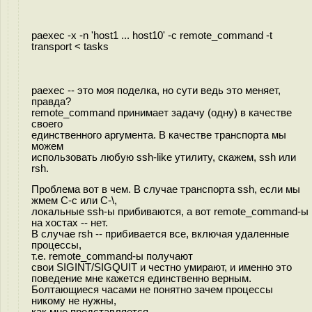
paexec -x -n 'host1 ... host10' -c remote_command -t
transport < tasks
paexec -- это моя поделка, но сути ведь это меняет,
правда?
remote_command принимает задачу (одну) в качестве
своего
единственного аргумента. В качестве транспорта мы
можем
использовать любую ssh-like утилиту, скажем, ssh или
rsh.
Проблема вот в чем. В случае транспорта ssh, если мы
жмем C-c или C-\,
локальные ssh-ы прибиваются, а вот remote_command-ы
на хостах -- нет.
В случае rsh -- прибивается все, включая удаленные
процессы,
т.е. remote_command-ы получают
свои SIGINT/SIGQUIT и честно умирают, и именно это
поведение мне кажется единственно верным.
Болтающиеся часами не понятно зачем процессы
никому не нужны,