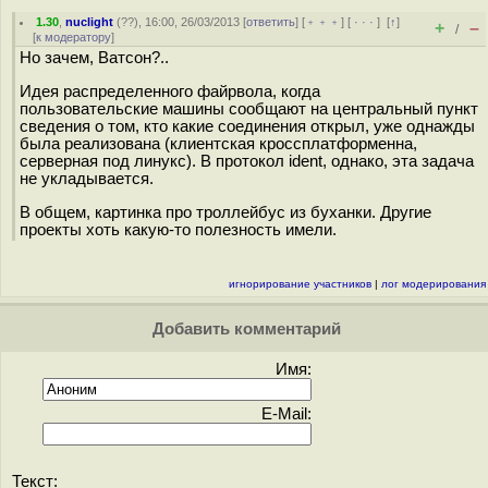
1.30
,
nuclight
(
??
), 16:00, 26/03/2013 [
ответить
] [
﹢﹢﹢
] [
· · ·
]
[
↑
]
+
–
/
[
к модератору
]
Но зачем, Ватсон?..
Идея распределенного файрвола, когда
пользовательские машины сообщают на центральный пункт
сведения о том, кто какие соединения открыл, уже однажды
была реализована (клиентская кроссплатформенна,
серверная под линукс). В протокол ident, однако, эта задача
не укладывается.
В общем, картинка про троллейбус из буханки. Другие
проекты хоть какую-то полезность имели.
игнорирование участников
|
лог модерирования
Добавить комментарий
Имя:
E-Mail:
Текст: