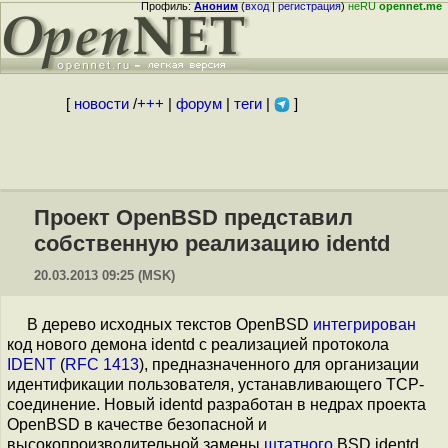
Профиль:
Аноним
(
вход
|
регистрация
)
неRU
opennet.me
[
новости
/
+++
|
форум
|
теги
|
]
Проект OpenBSD представил
собственную реализацию identd
20.03.2013 09:25 (MSK)
В дерево исходных текстов OpenBSD
интегрирован
код нового демона identd с реализацией протокола
IDENT
(
RFC 1413
), предназначенного для организации
идентификации пользователя, устанавливающего TCP-
соединение. Новый identd разработан в недрах проекта
OpenBSD в качестве безопасной и
высокопроизводительной замены
штатного
BSD identd,