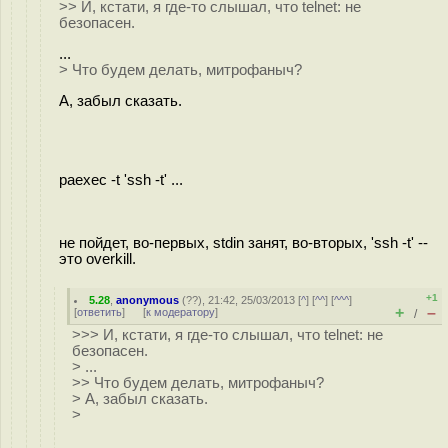
>> И, кстати, я где-то слышал, что telnet: не
безопасен.
...
> Что будем делать, митрофаныч?
А, забыл сказать.
paexec -t 'ssh -t' ...
не пойдет, во-первых, stdin занят, во-вторых, 'ssh -t' --
это overkill.
+1
5.28
,
anonymous
(
??
), 21:42, 25/03/2013 [
^
] [
^^
] [
^^^
]
+
–
[
ответить
]
[
к модератору
]
/
>>> И, кстати, я где-то слышал, что telnet: не
безопасен.
> ...
>> Что будем делать, митрофаныч?
> А, забыл сказать.
>