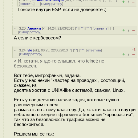
4.21
,
YetAnotherOnanym
(
ok
), 15:54, 21/03/2013 [
^
] [
^^
] [
^^^
]
+
–
/
[
ответить
]
[
к модератору
]
Гоняйте внутри ESP, если не доверяете :)
3.20
,
Аноним
(
-
), 14:24, 21/03/2013 [
^
] [
^^
] [
^^^
] [
ответить
]
[
↑
]
+
–
/
[
к модератору
]
А если с керберосом?
–1
3.24
,
vle
(
ok
), 00:25, 22/03/2013 [
^
] [
^^
] [
^^^
] [
ответить
]
+
–
[
к модератору
]
/
> И, кстати, я где-то слышал, что telnet: не
безопасен.
Вот тебе, митрофаныч, задача.
Есть у нас некий "кластер на проводах", состоящий,
скажем, из
десятка хостов с UNIX-like системой, скажем, Linux.
Есть у нас десятки тысячи задач, которые нужно
равномерным слоем
размазать по этому кластеру. Да, кстати, кластер внутри
небольшого езернет фрагмента большой "корпорастии",
так что за безопасность трафика можно не
беспокоиться.
Решаем мы ее так: