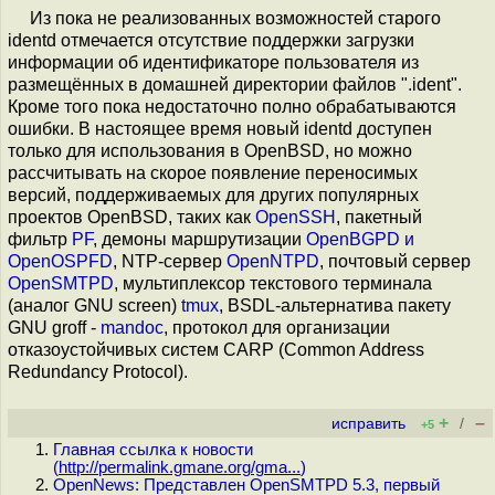
Из пока не реализованных возможностей старого
identd отмечается отсутствие поддержки загрузки
информации об идентификаторе пользователя из
размещённых в домашней директории файлов ".ident".
Кроме того пока недостаточно полно обрабатываются
ошибки. В настоящее время новый identd доступен
только для использования в OpenBSD, но можно
рассчитывать на скорое появление переносимых
версий, поддерживаемых для других популярных
проектов OpenBSD, таких как
OpenSSH
, пакетный
фильтр
PF
, демоны маршрутизации
OpenBGPD и
OpenOSPFD
, NTP-сервер
OpenNTPD
, почтовый сервер
OpenSMTPD
, мультиплексор текстового терминала
(аналог GNU screen)
tmux
, BSDL-альтернатива пакету
GNU groff -
mandoc
, протокол для организации
отказоустойчивых систем CARP (Common Address
Redundancy Protocol).
+
–
исправить
/
+5
Главная ссылка к новости
(
http://permalink.gmane.org/gma...
)
OpenNews: Представлен OpenSMTPD 5.3, первый