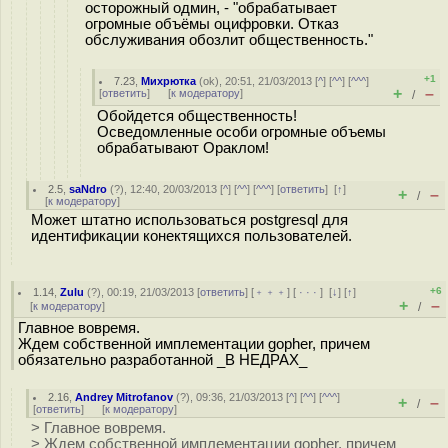
осторожный одмин, - "обрабатывает
огромные объёмы оцифровки. Отказ
обслуживания обозлит общественность."
+1
7.23
,
Михрютка
(
ok
), 20:51, 21/03/2013 [
^
] [
^^
] [
^^^
]
+
–
[
ответить
]
[
к модератору
]
/
Обойдется общественность!
Осведомленные особи огромные объемы
обрабатывают Ораклом!
2.5
,
saNdro
(
?
), 12:40, 20/03/2013 [
^
] [
^^
] [
^^^
] [
ответить
]
[
↑
]
+
–
/
[
к модератору
]
Может штатно использоваться postgresql для
идентификации конектящихся пользователей.
+6
1.14
,
Zulu
(
?
), 00:19, 21/03/2013 [
ответить
] [
﹢﹢﹢
] [
· · ·
]
[
↓
] [
↑
]
+
–
[
к модератору
]
/
Главное вовремя.
Ждем собственной имплементации gopher, причем
обязательно разработанной _В НЕДРАХ_
2.16
,
Andrey Mitrofanov
(
?
), 09:36, 21/03/2013 [
^
] [
^^
] [
^^^
]
+
–
/
[
ответить
]
[
к модератору
]
> Главное вовремя.
> Ждем собственной имплементации gopher, причем