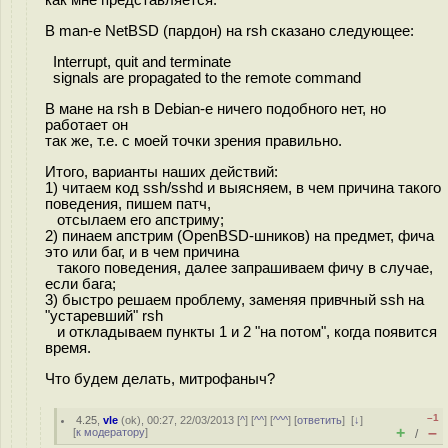
как мне представляется.
В man-е NetBSD (пардон) на rsh сказано следующее:
Interrupt, quit and terminate
signals are propagated to the remote command
В мане на rsh в Debian-е ничего подобного нет, но
работает он
так же, т.е. с моей точки зрения правильно.
Итого, варианты наших действий:
1) читаем код ssh/sshd и выясняем, в чем причина такого
поведения, пишем патч,
отсылаем его апстриму;
2) пинаем апстрим (OpenBSD-шников) на предмет, фича
это или баг, и в чем причина
такого поведения, далее запрашиваем фичу в случае,
если бага;
3) быстро решаем проблему, заменяя привчный ssh на
"устаревший" rsh
и откладываем пункты 1 и 2 "на потом", когда появится
время.
Что будем делать, митрофаныч?
–1
4.25
,
vle
(
ok
), 00:27, 22/03/2013 [
^
] [
^^
] [
^^^
] [
ответить
]
[
↓
]
+
–
[
к модератору
]
/