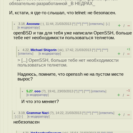
обязательно разработанной _В НЕДРАХ_
И, кстати, я где-то слышал, что telnet: не безопасен.
3.18
,
Аноним
(
-
), 11:44, 21/03/2013 [
^
] [
^^
] [
^^^
] [
ответить
]
[
↓
]
+
–
/
[
к модератору
]
openBSD и так для тебя уже написали OpenSSH, больше
тебе нет необходимости пользоваться телнетом.
+1
4.22
,
Michael Shigorin
(
ok
), 17:42, 21/03/2013 [
^
] [
^^
] [
^^^
]
+
–
[
ответить
]
[
к модератору
]
/
> [...] OpenSSH, больше тебе нет необходимости
пользоваться телнетом.
Надеюсь, помните, что openssh не на пустом месте
вырос?
–1
5.27
,
ooo
(
?
), 19:41, 23/03/2013 [
^
] [
^^
] [
^^^
] [
ответить
]
+
–
[
к модератору
]
/
И что это меняет?
3.19
,
Grammar Nazi
(
?
), 14:22, 21/03/2013 [
^
] [
^^
] [
^^^
] [
ответить
]
+
–
/
[
↓
] [
↑
] [
к модератору
]
небезопасен