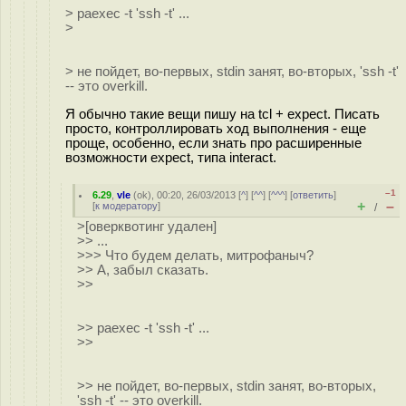
> paexec -t 'ssh -t' ...
>
> не пойдет, во-первых, stdin занят, во-вторых, 'ssh -t'
-- это overkill.
Я обычно такие вещи пишу на tcl + expect. Писать
просто, контроллировать ход выполнения - еще
проще, особенно, если знать про расширенные
возможности expect, типа interact.
–1
6.29
,
vle
(
ok
), 00:20, 26/03/2013 [
^
] [
^^
] [
^^^
] [
ответить
]
+
–
[
к модератору
]
/
>[оверквотинг удален]
>> ...
>>> Что будем делать, митрофаныч?
>> А, забыл сказать.
>>
>> paexec -t 'ssh -t' ...
>>
>> не пойдет, во-первых, stdin занят, во-вторых,
'ssh -t' -- это overkill.