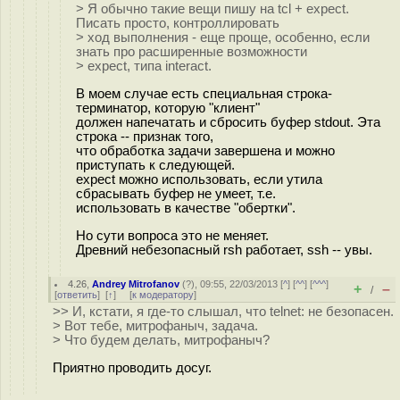
> Я обычно такие вещи пишу на tcl + expect.
Писать просто, контроллировать
> ход выполнения - еще проще, особенно, если
знать про расширенные возможности
> expect, типа interact.
В моем случае есть специальная строка-
терминатор, которую "клиент"
должен напечатать и сбросить буфер stdout. Эта
строка -- признак того,
что обработка задачи завершена и можно
приступать к следующей.
expect можно использовать, если утила
сбрасывать буфер не умеет, т.е.
использовать в качестве "обертки".
Но сути вопроса это не меняет.
Древний небезопасный rsh работает, ssh -- увы.
4.26
,
Andrey Mitrofanov
(
?
), 09:55, 22/03/2013 [
^
] [
^^
] [
^^^
]
+
–
/
[
ответить
]
[
↑
] [
к модератору
]
>> И, кстати, я где-то слышал, что telnet: не безопасен.
> Вот тебе, митрофаныч, задача.
> Что будем делать, митрофаныч?
Приятно проводить досуг.