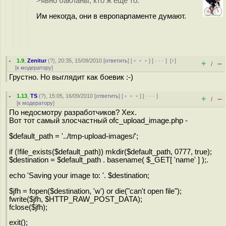
>явно бакланы, кто ж ещё то.
Им некогда, они в европарламенте думают.
1.9
,
Zenitur
(
?
), 20:35, 15/09/2010 [
ответить
] [
﹢﹢﹢
] [
· · ·
]
[
↑
]
+
–
/
[
к модератору
]
Грустно. Но выглядит как боевик :-)
1.13
,
TS
(
?
), 15:05, 16/09/2010 [
ответить
] [
﹢﹢﹢
] [
· · ·
]
+
–
/
[
к модератору
]
По недосмотру разработчиков? Хех.
Вот тот самый злосчастный ofc_upload_image.php -
$default_path = '../tmp-upload-images/';
if (!file_exists($default_path)) mkdir($default_path, 0777, true);
$destination = $default_path . basename( $_GET[ 'name' ] );.
echo 'Saving your image to: '. $destination;
$jfh = fopen($destination, 'w') or die("can't open file");
fwrite($jfh, $HTTP_RAW_POST_DATA);
fclose($jfh);
exit();