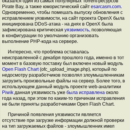
оказался один из самых популярных Torrent-ресурсов
Pirate Bay, а также юмористический сайт
esarcasm.com
.
Одновременно, чтобы помешать выпуску обновления с
исправлением уязвимости, на сайт проекта OpenX была
инициирована DDoS-атака - на днях в OpenX была
зафиксирована критическая
уязвимость
, позволяющая
в конфигурации по умолчанию организовать
выполнение PHP-кода на сервере.
Интересно, что проблема оставалась
неисправленной с декабря прошлого года, именно в тот
момент в базовую поставку был включен новый модуль
Open Flash Chart
(ofc_upload_image.php), который по
недосмотру разработчиков позволял злоумышленникам
загрузить произвольные файлы на сервер. Более того, в
использующем данный модуль проекте web-аналитики
Piwik
данная уязвимость уже
была исправлена
около
года назад, при этом по каким-то причинам исправления
не были приняты разработчиками Open Flash Chart.
Причиной появления уязвимости является
отсутствие при загрузке информации должной проверки
на тип загружаемых файлов - злоумышленник имел