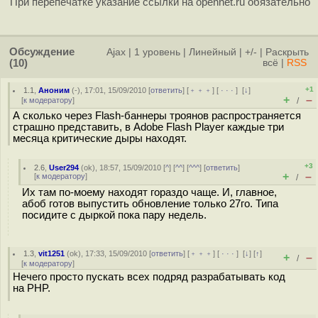
При перепечатке указание ссылки на opennet.ru обязательно
Обсуждение
Ajax
|
1 уровень
|
Линейный
|
+/-
|
Раскрыть
(10)
всё
|
RSS
+1
1.1
,
Аноним
(
-
), 17:01, 15/09/2010 [
ответить
] [
﹢﹢﹢
] [
· · ·
]
[
↓
]
+
–
[
к модератору
]
/
А сколько через Flash-баннеры троянов распространяется
страшно представить, в Adobe Flash Player каждые три
месяца критические дыры находят.
+3
2.6
,
User294
(
ok
), 18:57, 15/09/2010 [
^
] [
^^
] [
^^^
] [
ответить
]
+
–
[
к модератору
]
/
Их там по-моему находят гораздо чаще. И, главное,
абоб готов выпустить обновление только 27го. Типа
посидите с дыркой пока пару недель.
1.3
,
vit1251
(
ok
), 17:33, 15/09/2010 [
ответить
] [
﹢﹢﹢
] [
· · ·
]
[
↓
] [
↑
]
+
–
/
[
к модератору
]
Нечего просто пускать всех подряд разрабатывать код
на PHP.