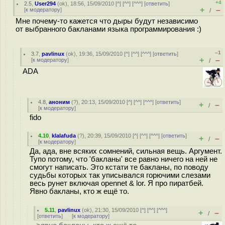
+4
2.5
,
User294
(
ok
), 18:56, 15/09/2010 [
^
] [
^^
] [
^^^
] [
ответить
]
+
–
[
к модератору
]
/
Мне почему-то кажется что дыры будут независимо
от выбранного бакланами языка программирования :)
–1
3.7
,
pavlinux
(
ok
), 19:36, 15/09/2010 [
^
] [
^^
] [
^^^
] [
ответить
]
+
–
[
к модератору
]
/
ADA
4.8
,
аноним
(
?
), 20:13, 15/09/2010 [
^
] [
^^
] [
^^^
] [
ответить
]
+
–
/
[
к модератору
]
fido
4.10
,
klalafuda
(
?
), 20:39, 15/09/2010 [
^
] [
^^
] [
^^^
] [
ответить
]
+
–
/
[
к модератору
]
Да, ада, вне всяких сомнений, сильная вещь. Аргумент.
Тупо потому, что 'бакланы' все равно ничего на ней не
смогут написать. Это кстати те бакланы, по поводу
судьбы которых так уписывался горючими слезами
весь рунет включая opennet & lor. Я про пиратбей.
Явно бакланы, кто ж ещё то.
5.11
,
pavlinux
(
ok
), 21:30, 15/09/2010 [
^
] [
^^
] [
^^^
]
+
–
/
[
ответить
]
[
к модератору
]