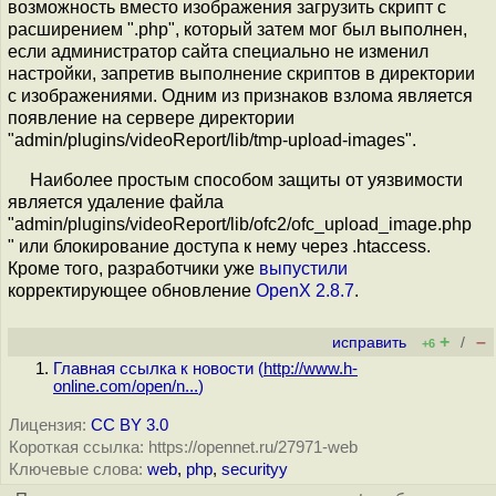
возможность вместо изображения загрузить скрипт с
расширением ".php", который затем мог был выполнен,
если администратор сайта специально не изменил
настройки, запретив выполнение скриптов в директории
с изображениями. Одним из признаков взлома является
появление на сервере директории
"admin/plugins/videoReport/lib/tmp-upload-images".
Наиболее простым способом защиты от уязвимости
является удаление файла
"admin/plugins/videoReport/lib/ofc2/ofc_upload_image.php
" или блокирование доступа к нему через .htaccess.
Кроме того, разработчики уже
выпустили
корректирующее обновление
OpenX 2.8.7
.
+
–
исправить
/
+6
Главная ссылка к новости (
http://www.h-
online.com/open/n...
)
Лицензия:
CC BY 3.0
Короткая ссылка: https://opennet.ru/27971-web
Ключевые слова:
web
,
php
,
securityy