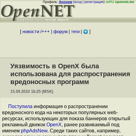
Профиль:
Аноним
(
вход
|
регистрация
)
неRU
opennet.me
[
новости
/
+++
|
форум
|
теги
|
]
Уязвимость в OpenX была
использована для распространения
вредоносных программ
15.09.2010 16:25 (MSK)
Поступила
информация о распространении
вредоносного кода на некоторых популярных web-
ресурсах, использующих для показа баннеров открытый
рекламный движок
OpenX
, ранее развиваемый под
именем
phpAdsNew
. Среди таких сайтов, например,