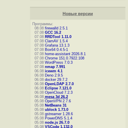
Новые версии
Программы:
08.08
firewalld 2.5.1
07.08
GCC 16.2
07.08
RRDTool 1.11.0
07.08
ClamAV 1.5.4
07.08
Grafana 13.1.3
07.08
Box64 0.4.5-1
07.08
home-assistant 2026.8.1
07.08
Chrome 151.0.7922.108
07.08
WordPress 7.0.3
07.08
nmap 7.991
06.08
icewm 4.1
06.08
Deno 2.9.5
06.08
docker 29.7.2
06.08
OpenLDAP 2.7.0
06.08
Eclipse 7.121.0
06.08
OpenCloud 7.2.3
06.08
mesa 3d 26.2
05.08
OpenVPN 2.7.6
05.08
NetBeans 31
05.08
ublock 1.73.0
05.08
gstreamer 1.28.6
05.08
PowerDNS 5.1.4
05.08
node.js 26.7.0
05.08
VSCode 1.132.0