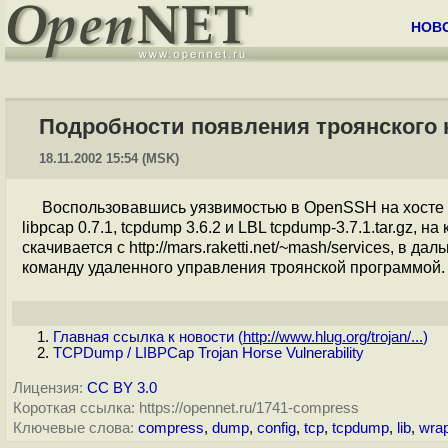
НОВ
Подробности появления троянского к
18.11.2002 15:54 (MSK)
Воспользовавшись уязвимостью в OpenSSH на хосте 
libpcap 0.7.1, tcpdump 3.6.2 и LBL tcpdump-3.7.1.tar.gz, н
скачивается с http://mars.raketti.net/~mash/services, в
команду удаленного управления троянской программой.
Главная ссылка к новости (
http://www.hlug.org/trojan/...
)
TCPDump / LIBPCap Trojan Horse Vulnerability
Лицензия:
CC BY 3.0
Короткая ссылка: https://opennet.ru/1741-compress
Ключевые слова:
compress
,
dump
,
config
,
tcp
,
tcpdump
,
lib
,
wra