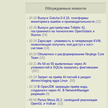
Обсуждаемые новости
-
10:28
Выпуск Gotcha 0.4.10, платформы
мониторинга ошибок и производительности
(12)
-
10:28
Выпуск дистрибутива Tribblix 41,
построенного на технологиях OpenSolaris и
Illumos
(24)
-
10:24
Zapscape - уязвимость в гипервизоре KVM,
позволяющая получить root-доступ к хост-
системе
(14)
-
10:24
Объявлено о расформировании Nixpkgs Core
Team
(15)
-
10:21
Из 54 из 55 выявленных через AI
уязвимостей в SQLite оказались фиктивными
(207)
-
10:19
Запрет на приём AI-патчей в раздел
drivers/staging ядра Linux
(50)
-
10:18
В OpenJDK запрещён приём кода,
созданного через AI. В NetworkManager
разрешён
(9)
-
09:56
Релиз Mesa 26.2, свободной реализации
OpenGL и Vulkan
(12)