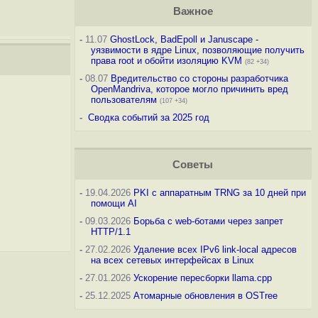
Важное
-
11.07
GhostLock, BadEpoll и Januscape -
уязвимости в ядре Linux, позволяющие получить
права root и обойти изоляцию KVM
(82 +34)
-
08.07
Вредительство со стороны разработчика
OpenMandriva, которое могло причинить вред
пользователям
(107 +34)
-
Сводка событий за 2025 год
Советы
-
19.04.2026
PKI с аппаратным TRNG за 10 дней при
помощи AI
-
09.03.2026
Борьба с web-ботами через запрет
HTTP/1.1
-
27.02.2026
Удаление всех IPv6 link-local адресов
на всех сетевых интерфейсах в Linux
-
27.01.2026
Ускорение пересборки llama.cpp
-
25.12.2025
Атомарные обновления в OSTree