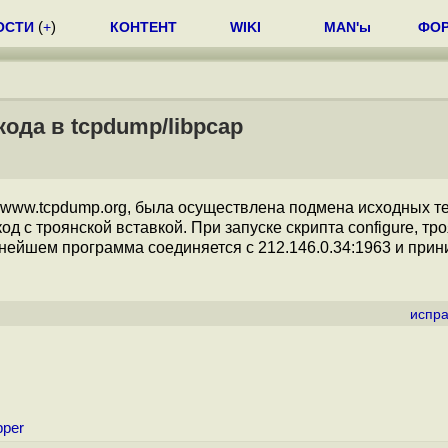
ОСТИ
(
+
)
КОНТЕНТ
WIKI
MAN'ы
ФО
ода в tcpdump/libpcap
www.tcpdump.org, была осуществлена подмена исходных т
а код с троянской вставкой. При запуске скрипта configure, тр
 дальнейшем программа соединяется с 212.146.0.34:1963 и при
испра
pper