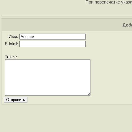
При перепечатке указа
Доба
Имя:
E-Mail:
Текст: