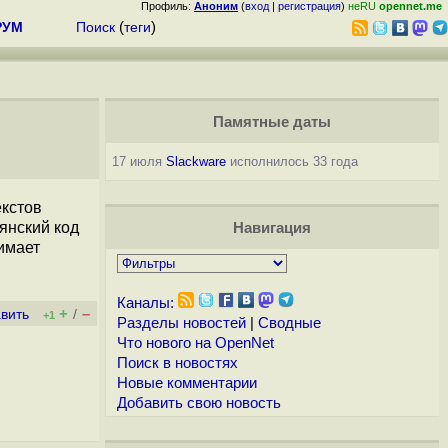
Профиль:
Аноним
(
вход
|
регистрация
)
неRU
opennet.me
РУМ
Поиск
(
теги
)
Памятные даты
17 июля
Slackware
исполнилось 33 года
екстов
оянский код
Навигация
нимает
Каналы:
+
–
вить
/
+1
Разделы новостей
|
Сводные
Что нового на OpenNet
Поиск в новостях
Новые комментарии
Добавить свою новость