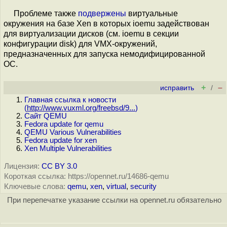
Проблеме также
подвержены
виртуальные
окружения на базе Xen в которых ioemu задействован
для виртуализации дисков (см. ioemu в секции
конфигурации disk) для VMX-окружений,
предназначенных для запуска немодифицированной
ОС.
+
–
исправить
/
Главная ссылка к новости
(
http://www.vuxml.org/freebsd/9...
)
Сайт QEMU
Fedora update for qemu
QEMU Various Vulnerabilities
Fedora update for xen
Xen Multiple Vulnerabilities
Лицензия:
CC BY 3.0
Короткая ссылка: https://opennet.ru/14686-qemu
Ключевые слова:
qemu
,
xen
,
virtual
,
security
При перепечатке указание ссылки на opennet.ru обязательно