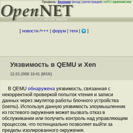
Профиль:
Аноним
(
вход
|
регистрация
)
неRU
opennet.me
[
новости
/
+++
|
форум
|
теги
|
]
Уязвимость в QEMU и Xen
12.03.2008 10:41 (MSK)
В QEMU
обнаружена
уязвимость, связанная с
некорректной проверкой попыток чтения и записи
данных через эмулятор работы блочного устройства
(ioemu). Используя данную уязвимость злоумышленник
из гостевого окружения может вызвать отказ в
обслуживании или получить контроль над управляющим
процессом, что потенциально позволяет выйти за
пределы изолированного окружения.