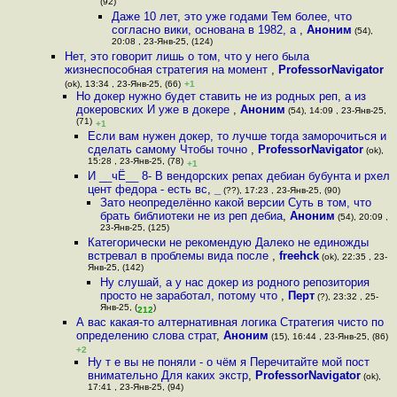
(92)
Даже 10 лет, это уже годами Тем более, что
согласно вики, основана в 1982, а
,
Аноним
(54),
20:08 , 23-Янв-25, (124)
Нет, это говорит лишь о том, что у него была
жизнеспособная стратегия на момент
,
ProfessorNavigator
(ok), 13:34 , 23-Янв-25, (66)
+1
Но докер нужно будет ставить не из родных реп, а из
докеровских И уже в докере
,
Аноним
(54), 14:09 , 23-Янв-25,
(71)
+1
Если вам нужен докер, то лучше тогда заморочиться и
сделать самому Чтобы точно
,
ProfessorNavigator
(ok),
15:28 , 23-Янв-25, (78)
+1
И __чЁ__ 8- В вендорских репах дебиан бубунта и рхел
цент федора - есть вс
,
_
(??), 17:23 , 23-Янв-25, (90)
Зато неопределённо какой версии Суть в том, что
брать библиотеки не из реп дебиа
,
Аноним
(54), 20:09 ,
23-Янв-25, (125)
Категорически не рекомендую Далеко не единожды
встревал в проблемы вида после
,
freehck
(ok), 22:35 , 23-
Янв-25, (142)
Ну слушай, а у нас докер из родного репозитория
просто не заработал, потому что
,
Перт
(?), 23:32 , 25-
Янв-25, (
)
212
А вас какая-то алтернативная логика Стратегия чисто по
определению слова страт
,
Аноним
(15), 16:44 , 23-Янв-25, (86)
+2
Ну т е вы не поняли - о чём я Перечитайте мой пост
внимательно Для каких экстр
,
ProfessorNavigator
(ok),
17:41 , 23-Янв-25, (94)