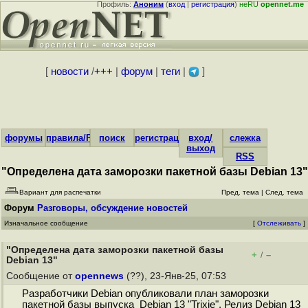
Профиль:
Аноним
(
вход
|
регистрация
)
неRU
opennet.me
[
новости
/
+++
|
форум
|
теги
|
]
форумы
правила/FAQ
поиск
регистрация
вход/
слежка
выход
RSS
"Определена дата заморозки пакетной базы Debian 13"
Вариант для распечатки
Пред. тема
|
След. тема
Форум
Разговоры, обсуждение новостей
Изначальное сообщение
[
Отслеживать
]
"Определена дата заморозки пакетной базы
+
–
/
Debian 13"
Сообщение от
opennews
(??), 23-Янв-25, 07:53
Разработчики Debian опубликовали план заморозки
пакетной базы выпуска Debian 13 "Trixie". Релиз Debian 13