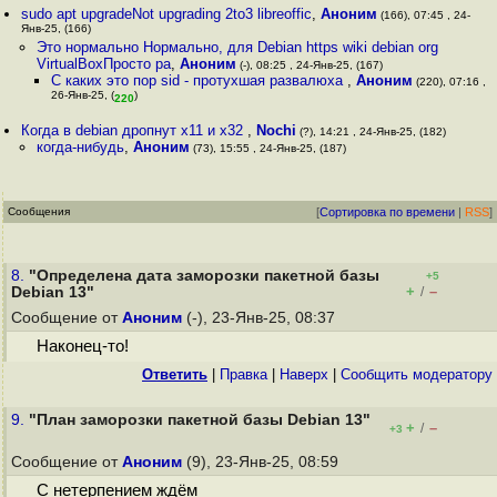
sudo apt upgradeNot upgrading 2to3 libreoffic
,
Аноним
(166), 07:45 , 24-
Янв-25, (166)
Это нормально Нормально, для Debian https wiki debian org
VirtualBoxПросто ра
,
Аноним
(-), 08:25 , 24-Янв-25, (167)
С каких это пор sid - протухшая развалюха
,
Аноним
(220), 07:16 ,
26-Янв-25, (
)
220
Когда в debian дропнут x11 и x32
,
Nochi
(?), 14:21 , 24-Янв-25, (182)
когда-нибудь
,
Аноним
(73), 15:55 , 24-Янв-25, (187)
Сообщения
[
Сортировка по времени
|
RSS
]
8.
"Определена дата заморозки пакетной базы
+5
+
–
Debian 13"
/
Сообщение от
Аноним
(-), 23-Янв-25, 08:37
Наконец-то!
Ответить
|
Правка
|
Наверх
|
Cообщить модератору
9.
"План заморозки пакетной базы Debian 13"
+
–
/
+3
Сообщение от
Аноним
(9), 23-Янв-25, 08:59
С нетерпением ждём