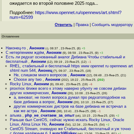
ожидается во второй половине 2025 года...
Подробнее:
https://www.opennet.ru/opennews/art.shtml?
num=62599
Ответить
|
Правка
|
Cообщить модератору
Оглавление
Наконец-то
,
Аноним
(-), 08:37 , 23-Янв-25, (8)
+5
С нетерпением ждём
,
Аноним
(9), 08:59 , 23-Янв-25, (9)
+3
Есть ли редхат основанный аналог Дебиана Чтобы стабильный и
бесплатный
,
Аноним
(12), 09:19 , 23-Янв-25, (12)
–1
RHEL, стабильный и бесплатный https www opennet ru opennews art
shtml num 544
,
Анонец
(?), 09:37 , 23-Янв-25, (18)
Не, слишком много вопросов
,
Аноним
(12), 09:48 , 23-Янв-25, (21)
Choose any two
,
Аноним
(202), 18:22 , 25-Янв-25, (
202
)
Rocky Linux
,
Аноним
(9), 09:40 , 23-Янв-25, (19)
–6
proxmox ближе всего к этому наверно убунту не совсем дебиан
других коммерческих
,
Аноним
(26), 10:08 , 23-Янв-25, (26)
а, виноват, не понял вопроса думал про редхатоподобное на
базе дебиана а вопрос
,
Аноним
(26), 10:10 , 23-Янв-25, (27)
других коммерческих дистров на базе дебиана не встречал а
как же астра
,
Аноним
(38), 10:41 , 23-Янв-25, (38)
–1
альма
,
php_не_считаем_за_опыт
(ok), 10:15 , 23-Янв-25, (29)
+2
Раньше был CentOS, сейчас нужно искать Rocky Linux, Oracle
Linux, Alma Linux Но
,
Аноним
(54), 12:34 , 23-Янв-25, (54)
+2
CentOS Stream, очевидно же Стабильный, бесплатный и уж точно
с более надёжным б
,
LaunchWiskey
(ok), 13:06 , 23-Янв-25, (61)
+1