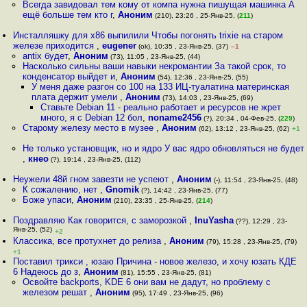
Всегда завидовал тем кому от компа нужна пишущая машинка А
ещё больше тем кто г
,
Аноним
(210), 23:26 , 25-Янв-25, (
211
)
Инсталляшку для x86 выпилили Чтобы погонять trixie на старом
железе приходится
,
eugener
(ok), 10:35 , 23-Янв-25, (37)
–1
antix будет
,
Аноним
(73), 11:05 , 23-Янв-25, (44)
Насколько сильны ваши навыки некромантии За такой срок, то
конденсатор выйдет и
,
Аноним
(54), 12:36 , 23-Янв-25, (55)
У меня даже разгон со 100 на 133 ИЦ-туалатина материнская
плата держит умели
,
Аноним
(73), 14:03 , 23-Янв-25, (69)
Ставьте Debian 11 - реально работает и ресурсов не жрет
много, я с Debian 12 бол
,
noname2456
(?), 20:34 , 04-Фев-25, (
229
)
Старому железу место в музее
,
Аноним
(62), 13:12 , 23-Янв-25, (62)
+1
Не только установщик, но и ядро У вас ядро обновляться не будет
,
кнео
(?), 19:14 , 23-Янв-25, (112)
Неужели 48й гном завезти не успеют
,
Аноним
(-), 11:54 , 23-Янв-25, (48)
К сожалению, нет
,
Gnomik
(?), 14:42 , 23-Янв-25, (77)
Боже упаси
,
Аноним
(210), 23:35 , 25-Янв-25, (
214
)
Поздравляю Как говорится, с заморозкой
,
InuYasha
(??), 12:29 , 23-
Янв-25, (52)
+2
Классика, все протухнет до релиза
,
Аноним
(79), 15:28 , 23-Янв-25, (79)
+1
Поставил трикси , юзаю Причина - новое железо, и хочу юзать КДЕ
6 Надеюсь до з
,
Аноним
(81), 15:55 , 23-Янв-25, (81)
Освойте backports, KDE 6 они вам не дадут, но проблему с
железом решат
,
Аноним
(95), 17:49 , 23-Янв-25, (96)