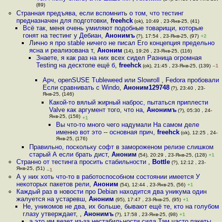
(89)
Странная предъява, если вспомнить о том, что тестинг
предназначен для подготовки
,
freehck
(ok), 10:49 , 23-Янв-25, (41)
Всё так, меня очень умиляют подобные товарищи, которые
гонят на тестинг у Дебиан
,
Анонимъ
(?), 17:54 , 23-Янв-25, (97)
+2
Лично я про stable ничего не писал Его концепция предельно
ясна и реализована т
,
Аноним
(14), 19:26 , 23-Янв-25, (116)
Знаете, я как раз на них всех сидел Разница огромная
Testing на десктопе ещё б
,
freehck
(ok), 21:45 , 23-Янв-25, (139)
–1
Арч, openSUSE Tubleweed или Slowroll , Fedora пробовали
Если сравнивать с Windo
,
Аноним129748
(?), 23:40 , 23-
Янв-25, (146)
Какой-то вялый жирный наброс, пытаться приплести
Valve как аргумент того, что на
,
Анонимъ
(?), 05:30 , 24-
Янв-25, (158)
+1
Вы что-то много чего надумали На самом деле
именно вот это -- основная прич
,
freehck
(ok), 12:25 , 24-
Янв-25, (176)
Правильно, поскольку софт в замороженом релизе слишком
старый А если брать дист
,
Аноним
(54), 20:29 , 23-Янв-25, (128)
+1
Странно от тестинга просить стабильности
,
Bottle
(?), 12:12 , 23-
Янв-25, (51)
–1
А у них хоть что-то в работоспособном состоянии имеется У
некоторых пакетов рели
,
Аноним
(54), 12:44 , 23-Янв-25, (56)
+1
Каждый раз в новости про Debian находится два уникума один
жалуется на устаревш
,
Аноним
(95), 17:47 , 23-Янв-25, (95)
+1
Не, уникомов не два, их больше, бывают ещё те, кто на голубом
глазу утверждает,
,
Анонимъ
(?), 17:58 , 23-Янв-25, (98)
+1
а это им везет из-за нестабильности сида Там часто пакеты