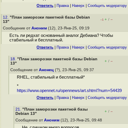
Ответить
|
Правка
|
Наверх
|
Cообщить модератору
12.
"План заморозки пакетной базы Debian
+
–
/
–1
13"
Сообщение от
Аноним
(12), 23-Янв-25, 09:19
Есть ли редхат основанный аналог Дебиана? Чтобы
стабильный и бесплатный.
Ответить
|
Правка
|
Наверх
|
Cообщить модератору
18.
"План заморозки пакетной базы Debian
+
–
/
13"
Сообщение от
Анонец
(?), 23-Янв-25, 09:37
RHEL, стабильный и бесплатный*
*
https://www.opennet.ru/opennews/art.shtml?num=54439
Ответить
|
Правка
|
Наверх
|
Cообщить модератору
21.
"План заморозки пакетной базы
+
–
/
Debian 13"
Сообщение от
Аноним
(12), 23-Янв-25, 09:48
Не, слишком много вопросов.