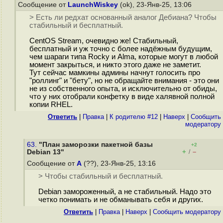
Сообщение от
LaunchWiskey
(ok), 23-Янв-25, 13:06
> Есть ли редхат основанный аналог Дебиана? Чтобы
стабильный и бесплатный.
CentOS Stream, очевидно же! Стабильный,
бесплатный и уж точно с более надёжным будущим,
чем шараги типа Rocky и Alma, которые могут в любой
момент закрыться, и никто этого даже не заметит.
Тут сейчас мамкины админы начнут голосить про
"роллинг" и "бету", но не обращайте внимания - это они
не из собственного опыта, и исключительно от обиды,
что у них отобрали конфетку в виде халявной полной
копии RHEL.
Ответить
|
Правка
|
К родителю #12
|
Наверх
|
Cообщить
модератору
63.
"План заморозки пакетной базы
+2
+
–
Debian 13"
/
Сообщение от
А
(??), 23-Янв-25, 13:16
> Чтобы стабильный и бесплатный.
Debian замороженный, а не стабильный. Надо это
четко понимать и не обманывать себя и других.
Ответить
|
Правка
|
Наверх
|
Cообщить модератору