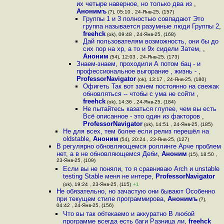
их четыре наверное, но только два из
,
Анонимъ
(?), 05:10 , 24-Янв-25, (157)
Группы 1 и 3 полностью совпадают Это
группа называется разумные люди Группы 2
,
freehck
(ok), 09:48 , 24-Янв-25, (168)
Дай пользователям возможность, они бы до
сих пор на xp, а то и 9x сидели Затем,
,
Аноним
(54), 12:03 , 24-Янв-25, (173)
Знаем-знаем, проходили А потом бац - и
профессиональное выгорание , жизнь -
,
ProfessorNavigator
(ok), 13:17 , 24-Янв-25, (180)
Офигеть Так вот зачем постоянно на свежак
обновляться -- чтобы с ума не сойти
,
freehck
(ok), 14:36 , 24-Янв-25, (184)
Не пытайтесь казаться глупее, чем вы есть
Всё описанное - это один из факторов
,
ProfessorNavigator
(ok), 14:51 , 24-Янв-25, (185)
Не для всех, тем более если релиз перешёл на
oldstable
,
Аноним
(54), 20:24 , 23-Янв-25, (127)
В регулярно обновляющемся роллинге Арче проблем
нет, а в не обновляющемся Деби
,
Аноним
(15), 18:50 ,
23-Янв-25, (109)
Если вы не поняли, то я сравниваю Arch и unstable
testing Stable меня не интере
,
ProfessorNavigator
(ok), 19:24 , 23-Янв-25, (115)
+1
Не обязательно, но зачастую они бывают Особенно
при текущем стиле программирова
,
Анонимъ
(?),
04:42 , 24-Янв-25, (156)
Что вы так обтекаемо и аккуратно В любой
программе всегда есть баги Разница ли
,
freehck