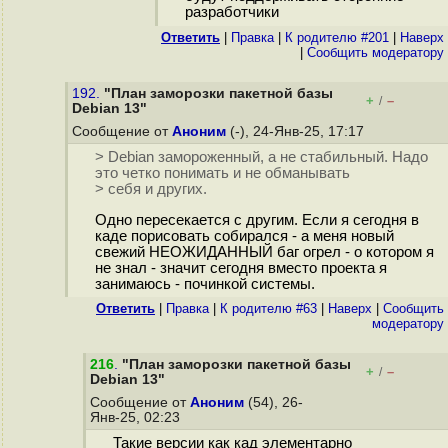
разработчики
Ответить
|
Правка
|
К родителю #201
|
Наверх
|
Cообщить модератору
192.
"План заморозки пакетной базы
+
–
/
Debian 13"
Сообщение от
Аноним
(-), 24-Янв-25, 17:17
> Debian замороженный, а не стабильный. Надо
это четко понимать и не обманывать
> себя и других.
Одно пересекается с другим. Если я сегодня в
каде порисовать собирался - а меня новый
свежий НЕОЖИДАННЫЙ баг огрел - о котором я
не знал - значит сегодня вместо проекта я
занимаюсь - починкой системы.
Ответить
|
Правка
|
К родителю #63
|
Наверх
|
Cообщить
модератору
216
.
"План заморозки пакетной базы
+
–
/
Debian 13"
Сообщение от
Аноним
(54), 26-
Янв-25, 02:23
Такие версии как кад элементарно