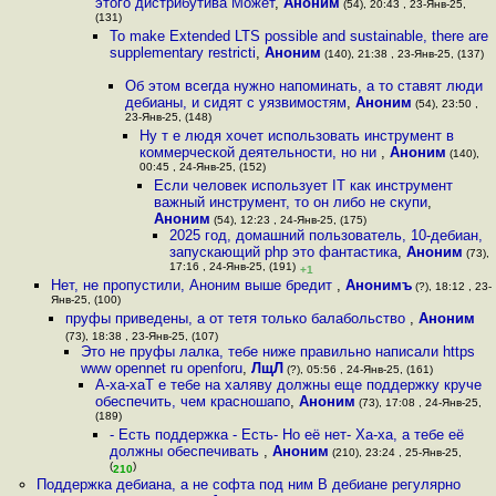
этого дистрибутива Может
,
Аноним
(54), 20:43 , 23-Янв-25,
(131)
To make Extended LTS possible and sustainable, there are
supplementary restricti
,
Аноним
(140), 21:38 , 23-Янв-25, (137)
Об этом всегда нужно напоминать, а то ставят люди
дебианы, и сидят с уязвимостям
,
Аноним
(54), 23:50 ,
23-Янв-25, (148)
Ну т е людя хочет использовать инструмент в
коммерческой деятельности, но ни
,
Аноним
(140),
00:45 , 24-Янв-25, (152)
Если человек использует IT как инструмент
важный инструмент, то он либо не скупи
,
Аноним
(54), 12:23 , 24-Янв-25, (175)
2025 год, домашний пользователь, 10-дебиан,
запускающий php это фантастика
,
Аноним
(73),
17:16 , 24-Янв-25, (191)
+1
Нет, не пропустили, Аноним выше бредит
,
Анонимъ
(?), 18:12 , 23-
Янв-25, (100)
пруфы приведены, а от тетя только балабольство
,
Аноним
(73), 18:38 , 23-Янв-25, (107)
Это не пруфы лалка, тебе ниже правильно написали https
www opennet ru openforu
,
ЛщЛ
(?), 05:56 , 24-Янв-25, (161)
А-ха-хаТ е тебе на халяву должны еще поддержку круче
обеспечить, чем красношапо
,
Аноним
(73), 17:08 , 24-Янв-25,
(189)
- Есть поддержка - Есть- Но её нет- Ха-ха, а тебе её
должны обеспечивать
,
Аноним
(210), 23:24 , 25-Янв-25,
(
)
210
Поддержка дебиана, а не софта под ним В дебиане регулярно