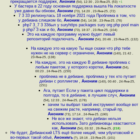
прекращается поддержк
,
Аноним
(54), 12:30 , 23-Янв-25, (53)
+1
У бастера в 22 году основная поддержка вышла На локалхосте
уже давно бы обнови
,
Аноним
(73), 14:20 , 23-Янв-25, (72)
7 3 33 релизнулась 18 ноября 2021 года Проблема в том, что
у дебиана слишком бо
,
Аноним
(54), 14:38 , 23-Янв-25, (76)
php7 3_7 3 33был у suryhttps packages sury org php pool main
p php7 3 как и бо
,
Аноним
(73), 18:37 , 23-Янв-25, (104)
Это на каждую программу нужно будет левый
репозиторий подключать
,
Аноним
(54), 20:46 , 23-Янв-25, (132)
На каждую это на какую Ты еще скажи что php тебе
нужен не на сервер с ограниченн
,
Аноним
(140), 21:42 ,
23-Янв-25, (138)
На каждую, это на каждую В дебиане проблема с
любым пакетом, у которого коротки
,
Аноним
(54),
00:23 , 24-Янв-25, (150)
проблема не в дебиане, проблема у тех кто путает
дебиан с роллингом
,
Аноним
(140), 00:40 , 24-Янв-25,
(151)
Ага, путает Если у пакета цикл поддержки в
полгода, то в дебиане, в лучшем случ
,
Аноним
(54), 12:33 , 24-Янв-25, (178)
зачем ты выбрал такой инструмент вообще вот
на свежем расте, например, старый пр
,
Аноним
(73), 17:14 , 24-Янв-25, (190)
Не все же знают, что дебиан нельзя
использовать Зато дебиановцы хвастаются
как
,
Аноним
(54), 03:32 , 26-Янв-25, (
218
)
Не будет, Дебианский LTS ещё более нищий, чем убунтовский и
во-первых такой объё
,
Анонимъ
(?), 18:16 , 23-Янв-25, (101)