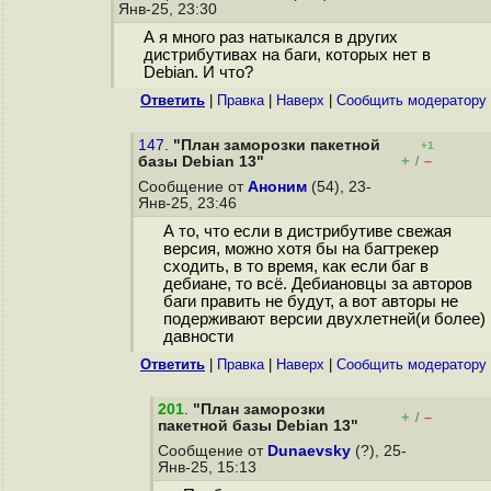
Янв-25, 23:30
А я много раз натыкался в других
дистрибутивах на баги, которых нет в
Debian. И что?
Ответить
|
Правка
|
Наверх
|
Cообщить модератору
147.
"План заморозки пакетной
+1
+
–
базы Debian 13"
/
Сообщение от
Аноним
(54), 23-
Янв-25, 23:46
А то, что если в дистрибутиве свежая
версия, можно хотя бы на багтрекер
сходить, в то время, как если баг в
дебиане, то всё. Дебиановцы за авторов
баги править не будут, а вот авторы не
подерживают версии двухлетней(и более)
давности
Ответить
|
Правка
|
Наверх
|
Cообщить модератору
201
.
"План заморозки
+
–
/
пакетной базы Debian 13"
Сообщение от
Dunaevsky
(?), 25-
Янв-25, 15:13