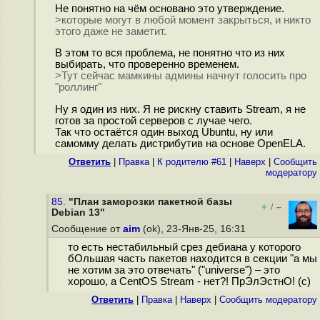
Не понятно на чём основано это утверждение.
>которые могут в любой момент закрыться, и никто
этого даже не заметит.
В этом то вся проблема, не понятно что из них
выбирать, что проверенно временем.
>Тут сейчас мамкины админы начнут голосить про
"роллинг"
Ну я один из них. Я не рискну ставить Stream, я не
готов за простой серверов с лучае чего.
Так что остаётся один выход Ubuntu, ну или
самомму делать дистрибутив на основе OpenELA.
Ответить
|
Правка
|
К родителю #61
|
Наверх
|
Cообщить
модератору
85.
"План заморозки пакетной базы
+
–
/
Debian 13"
Сообщение от
aim
(ok), 23-Янв-25, 16:31
то есть нестабильный срез дебиана у которого
бОльшая часть пакетов находится в секции "а мы
не хотим за это отвечать" ("universe") – это
хорошо, а CentOS Stream - нет?! ПрЭлЭстнО! (с)
Ответить
|
Правка
|
Наверх
|
Cообщить модератору