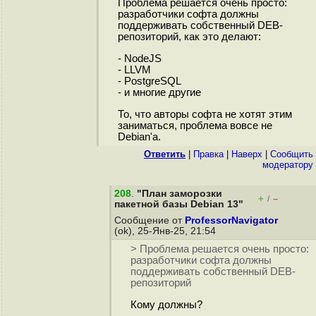
Проблема решается очень просто:
разработчики софта должны
поддерживать собственный DEB-
репозиторий, как это делают:
- NodeJS
- LLVM
- PostgreSQL
- и многие другие
То, что авторы софта не хотят этим
заниматься, проблема вовсе не
Debian'а.
Ответить
|
Правка
|
Наверх
|
Cообщить
модератору
208
.
"План заморозки
+
–
/
пакетной базы Debian 13"
Сообщение от
ProfessorNavigator
(ok), 25-Янв-25, 21:54
> Проблема решается очень просто:
разработчики софта должны
поддерживать собственный DEB-
репозиторий
Кому должны?