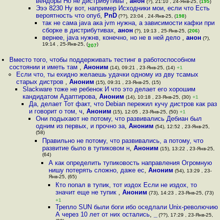
вендоры Но не дистрибутивы
,
анон
(?), 21:10 , 24-Янв-25, (
195
)
Эээ 8230 Ну вот, например Исходники мои, если что Есть
вероятность что опуб
,
PnD
(??), 23:04 , 24-Янв-25, (
198
)
так не сама java ака jvm нужна, а зависимости кафки при
сборке в дистрибутивах
,
анон
(?), 19:13 , 25-Янв-25, (
206
)
вернее, java нужнв, конечно, но не в ней дело
,
анон
(?),
19:14 , 25-Янв-25, (
)
207
Вместо того, чтобы поддерживать тестинг в работоспособном
состоянии и иметь там
,
Аноним
(14), 09:21 , 23-Янв-25, (14)
+1
Если что, ты ехидно желаешь удачки одному из дву тсамых
старых дистров
,
Аноним
(15), 09:31 , 23-Янв-25, (15)
Slackware тоже не ребенок И что это делает его хорошим
кандидатом Адаптирова
,
Аноним
(14), 10:18 , 23-Янв-25, (30)
+1
Да, делает Тот факт, что Debian пережил кучу дистров как раз
и говорит о том, ч
,
Аноним
(15), 12:05 , 23-Янв-25, (50)
+1
Они подыхают не потому, что развивались Дебиан был
одним из первых, и прочно за
,
Аноним
(54), 12:52 , 23-Янв-25,
(58)
Правильно не потому, что развивались, а потому, что
развитие было в тупиковом н
,
Аноним
(15), 13:22 , 23-Янв-25,
(64)
А как определить тупиковость направления Огромную
нишу потерять сложно, даже ес
,
Аноним
(54), 13:29 , 23-
Янв-25, (65)
Кто попал в тупик, тот издох Если не издох, то
значит еще не тупик
,
Аноним
(73), 14:23 , 23-Янв-25, (73)
+1
Трепло SUN были боги ибо оседлали Unix-револючию
А через 10 лет от них остались
,
_
(??), 17:29 , 23-Янв-25,