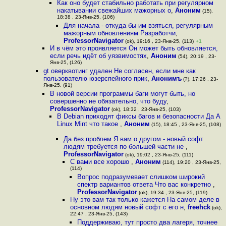
Как оно будет стабильно работать при регулярном
накатывании свежайших мажорных о
,
Аноним
(15),
18:38 , 23-Янв-25, (106)
Для начала - откуда бы им взяться, регулярным
мажорным обновлениям Разработчи
,
ProfessorNavigator
(ok), 19:16 , 23-Янв-25, (113)
+1
И в чём это проявляется Он может быть обновляется,
если речь идёт об уязвимостях
,
Аноним
(54), 20:19 , 23-
Янв-25, (126)
gt оверквотинг удален Не согласен, если мне как
пользователю юзерспейного прик
,
Анонимъ
(?), 17:26 , 23-
Янв-25, (91)
В новой версии программы баги могут быть, но
совершенно не обязательно, что буду
,
ProfessorNavigator
(ok), 18:32 , 23-Янв-25, (103)
В Debian приходят фиксы багов и безопасности Да А
Linux Mint что такое
,
Аноним
(15), 18:45 , 23-Янв-25, (108)
Да без проблем Я вам о другом - новый софт
людям требуется по большей части не
,
ProfessorNavigator
(ok), 19:02 , 23-Янв-25, (111)
С вами все хорошо
,
Аноним
(114), 19:20 , 23-Янв-25,
(114)
Вопрос подразумевает слишком широкий
спектр вариантов ответа Что вас конкретно
,
ProfessorNavigator
(ok), 19:34 , 23-Янв-25, (119)
Ну это вам так только кажется На самом деле в
основном людям новый софт с его н
,
freehck
(ok),
22:47 , 23-Янв-25, (143)
Поддерживаю, тут просто два лагеря, точнее