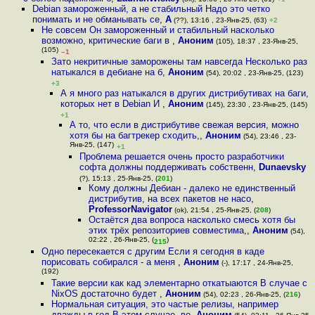
Debian замороженный, а не стабильный Надо это четко
понимать и не обманывать се
,
А
(??), 13:16 , 23-Янв-25, (63)
+2
Не совсем Он замороженный и стабильный насколько
возможно, критические баги в
,
Аноним
(105), 18:37 , 23-Янв-25,
(105)
–1
Зато некритичные заморожены там навсегда Несколько раз
натыкался в дебиане на б
,
Аноним
(54), 20:02 , 23-Янв-25, (123)
+3
А я много раз натыкался в других дистрибутивах на баги,
которых нет в Debian И
,
Аноним
(145), 23:30 , 23-Янв-25, (145)
+1
А то, что если в дистрибутиве свежая версия, можно
хотя бы на багтрекер сходить,
,
Аноним
(54), 23:46 , 23-
Янв-25, (147)
+1
Проблема решается очень просто разработчики
софта должны поддерживать собственн
,
Dunaevsky
(?), 15:13 , 25-Янв-25, (
201
)
Кому должны Дебиан - далеко не единственный
дистрибутив, на всех пакетов не насо
,
ProfessorNavigator
(ok), 21:54 , 25-Янв-25, (
208
)
Остаётся два вопроса насколько смесь хотя бы
этих трёх репозиториев совместима,
,
Аноним
(54),
02:22 , 26-Янв-25, (
)
215
Одно пересекается с другим Если я сегодня в каде
порисовать собирался - а меня
,
Аноним
(-), 17:17 , 24-Янв-25,
(192)
Такие версии как кад элементарно откатыаются В случае с
NixOS достаточно будет
,
Аноним
(54), 02:23 , 26-Янв-25, (
216
)
Нормальная ситуация, это частые релизы, например
дважды в год В этом случае, ве
,
Аноним