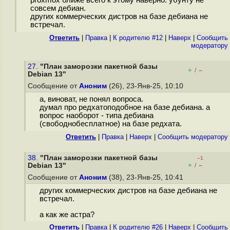
proxmox ближе всего к этому наверно. убунту не
совсем дебиан.
других коммерческих дистров на базе дебиана не
встречал.
Ответить
|
Правка
|
К родителю #12
|
Наверх
|
Cообщить
модератору
27.
"План заморозки пакетной базы
+
–
/
Debian 13"
Сообщение от
Аноним
(26), 23-Янв-25, 10:10
а, виноват, не понял вопроса.
думал про редхатоподобное на базе дебиана. а
вопрос наоборот - типа дебиана
(свободнобесплатное) на базе редхата.
Ответить
|
Правка
|
Наверх
|
Cообщить модератору
38.
"План заморозки пакетной базы
–1
+
–
Debian 13"
/
Сообщение от
Аноним
(38), 23-Янв-25, 10:41
других коммерческих дистров на базе дебиана не
встречал.
а как же астра?
Ответить
|
Правка
|
К родителю #26
|
Наверх
|
Cообщить