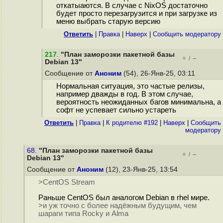
откатыаются. В случае с NixOS достаточно
будет просто перезагрузится и при загрузке из
меню выбрать старую версию
Ответить
|
Правка
|
Наверх
|
Cообщить модератору
217
.
"План заморозки пакетной базы
+
–
/
Debian 13"
Сообщение от
Аноним
(54), 26-Янв-25, 03:11
Нормальная ситуация, это частые релизы,
например дважды в год. В этом случае,
вероятность неожиданных багов минимальна, а
софт не успевает сильно устареть
Ответить
|
Правка
|
К родителю #192
|
Наверх
|
Cообщить
модератору
68.
"План заморозки пакетной базы
+
–
/
Debian 13"
Сообщение от
Аноним
(12), 23-Янв-25, 13:54
>CentOS Stream
Раньше CentOS был аналогом Debian в rhel мире.
>и уж точно с более надёжным будущим, чем
шараги типа Rocky и Alma