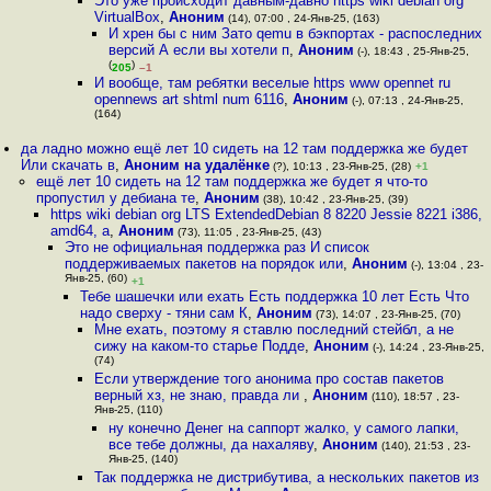
Это уже происходит давным-давно https wiki debian org
VirtualBox
,
Аноним
(14), 07:00 , 24-Янв-25, (163)
И хрен бы с ним Зато qemu в бэкпортах - распоследних
версий А если вы хотели п
,
Аноним
(-), 18:43 , 25-Янв-25,
(
)
205
–1
И вообще, там ребятки веселые https www opennet ru
opennews art shtml num 6116
,
Аноним
(-), 07:13 , 24-Янв-25,
(164)
да ладно можно ещё лет 10 сидеть на 12 там поддержка же будет
Или скачать в
,
Аноним на удалёнке
(?), 10:13 , 23-Янв-25, (28)
+1
ещё лет 10 сидеть на 12 там поддержка же будет я что-то
пропустил у дебиана те
,
Аноним
(38), 10:42 , 23-Янв-25, (39)
https wiki debian org LTS ExtendedDebian 8 8220 Jessie 8221 i386,
amd64, a
,
Аноним
(73), 11:05 , 23-Янв-25, (43)
Это не официальная поддержка раз И список
поддерживаемых пакетов на порядок или
,
Аноним
(-), 13:04 , 23-
Янв-25, (60)
+1
Тебе шашечки или ехать Есть поддержка 10 лет Есть Что
надо сверху - тяни сам К
,
Аноним
(73), 14:07 , 23-Янв-25, (70)
Мне ехать, поэтому я ставлю последний стейбл, а не
сижу на каком-то старье Подде
,
Аноним
(-), 14:24 , 23-Янв-25,
(74)
Если утверждение того анонима про состав пакетов
верный хз, не знаю, правда ли
,
Аноним
(110), 18:57 , 23-
Янв-25, (110)
ну конечно Денег на саппорт жалко, у самого лапки,
все тебе должны, да нахаляву
,
Аноним
(140), 21:53 , 23-
Янв-25, (140)
Так поддержка не дистрибутива, а нескольких пакетов из