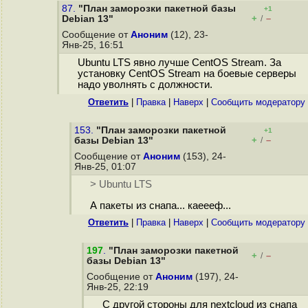
87.
"План заморозки пакетной базы
+1
+
–
Debian 13"
/
Сообщение от
Аноним
(12), 23-
Янв-25, 16:51
Ubuntu LTS явно лучше CentOS Stream. За
установку CentOS Stream на боевые серверы
надо уволнять с должности.
Ответить
|
Правка
|
Наверх
|
Cообщить модератору
153.
"План заморозки пакетной
+1
+
–
базы Debian 13"
/
Сообщение от
Аноним
(153), 24-
Янв-25, 01:07
> Ubuntu LTS
А пакеты из снапа... каеееф...
Ответить
|
Правка
|
Наверх
|
Cообщить модератору
197
.
"План заморозки пакетной
+
–
/
базы Debian 13"
Сообщение от
Аноним
(197), 24-
Янв-25, 22:19
С другой стороны для nextcloud из снапа