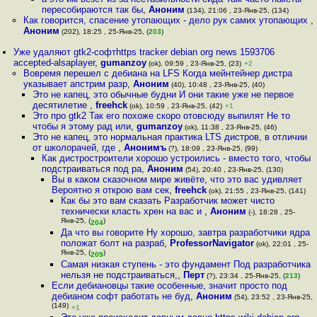
пересобираются так бы
,
Аноним
(134), 21:06 , 23-Янв-25, (134)
Как говорится, спасение утопающих - дело рук самих утопающих
,
Аноним
(202), 18:25 , 25-Янв-25, (
203
)
Уже удаляют gtk2-софтhttps tracker debian org news 1593706
accepted-alsaplayer
,
gumanzoy
(ok), 09:59 , 23-Янв-25, (23)
+2
Вовремя перешел с дебиана на LFS Когда мейнтейнер дистра
указывает апстрим разр
,
Аноним
(40), 10:48 , 23-Янв-25, (40)
Это не капец, это обычные будни И они такие уже не первое
десятилетие
,
freehck
(ok), 10:59 , 23-Янв-25, (42)
+1
Это про gtk2 Так его похоже скоро отовсюду выпилят Не то
чтобы я этому рад или
,
gumanzoy
(ok), 11:38 , 23-Янв-25, (46)
Это не капец, это нормальная практика LTS дистров, в отличии
от школорачей, где
,
Анонимъ
(?), 18:09 , 23-Янв-25, (99)
Как дистростроители хорошо устроились - вместо того, чтобы
подстраиваться под ра
,
Аноним
(54), 20:40 , 23-Янв-25, (130)
Вы в каком сказочном мире живёте, что это вас удивляет
Вероятно я открою вам сек
,
freehck
(ok), 21:55 , 23-Янв-25, (141)
Как бы это вам сказать Разработчик может чисто
технически класть хрен на вас и
,
Аноним
(-), 18:28 , 25-
Янв-25, (
)
204
Да что вы говорите Ну хорошо, завтра разработчики ядра
положат болт на разраб
,
ProfessorNavigator
(ok), 22:01 , 25-
Янв-25, (
)
209
Самая низкая ступень - это фундамент Под разработчика
нельзя не подстраиваться,
,
Перт
(?), 23:34 , 25-Янв-25, (
213
)
Если дебиановцы такие особенные, значит просто под
дебианом софт работать не буд
,
Аноним
(54), 23:52 , 23-Янв-25,
(149)
+1