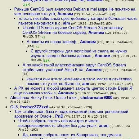
(54), 03:11 , 26-Янв-25,
(
)
217
Раньше CentOS был аналогом Debian в rhel мире Не понятно на
чём основано это утв
,
Аноним
(12), 13:54 , 23-Янв-25, (68)
то есть нестабильный срез дебиана у которого бОльшая часть
пакетов находится в с
,
aim
(ok), 16:31 , 23-Янв-25, (85)
Ubuntu LTS явно лучше CentOS Stream За установку
CentOS Stream на боевые сервер
,
Аноним
(12), 16:51 , 23-
Янв-25, (87)
+1
А пакеты из снапа каеееф
,
Аноним
(153), 01:07 , 24-Янв-25,
(153)
+1
С другой стороны для nextcloud из снапа не нужно
изучать заодно быюазы данных
,
Аноним
(197), 22:19 , 24-
Янв-25, (
)
197
А по какой такой классификации вдруг CentOS Stream
стабильнее условной Alma К сл
,
Аноним
(88), 17:01 , 23-Янв-25,
(88)
кажется они что-то изменили в этом месте я отчётливо
помню что у них не было по
,
aim
(ok), 19:52 , 23-Янв-25, (121)
А РХ не может в любой момент закрыть центос стрим Верю Я
еще понимаю чтобы з
,
Аноним
(26), 16:30 , 23-Янв-25, (84)
AlmaLinux Rocky Linux Oracle Linux
,
cheburnator9000
(ok), 19:30 , 23-
Янв-25, (117)
OL8
,
freebzzZZZzzd
(ok), 20:34 , 23-Янв-25, (129)
Там стабильная база и подключаемый роллинг репозиторий
appstream от Oracle
,
PnD
(??), 22:57 , 23-Янв-25, (144)
Чтобы собрать пакеть deb или rpm и иметь
воспроизводимость сборки без доступа к
,
анон
(?), 18:00 , 24-
Янв-25, (193)
Да, можно собрать пакет из банарников, так делают