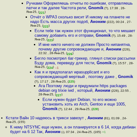
Ручками Оформляешь отчеты по ошибкам, отправляешь
патчи и так далее Частота рели
,
Gnomik
(?), 17:38 , 26-
Янв-25, (
)
221
Отчёт о WPA3 сколько висит И никому на планете не
надо Есть масса других подоб
,
Аноним
(222), 00:24 , 27-
Янв-25, (
)
222
Если тебе так нужен этот функционал, то что мешает
самому добавить его и отправи
,
Gnomik
(?), 15:49 , 28-
Янв-25, (
)
223
И мне никто ничего не должен Просто нипанятна,
почему другие сопровождающие и
,
Аноним
(226),
22:32 , 28-Янв-25, (
)
226
Бегло посмотрел баг-трекер, глянул списки рассылки
Буду дома, переведу для тести
,
Gnomik
(?), 15:57 , 28-
Янв-25, (
)
224
–1
Как я и предполагал wpasupplicant и его
сопровождающий мертвый , поэтому даже
,
Gnomik
(?), 17:17 , 28-Янв-25, (
225
)
Ага Поэтому люди и придумали https packages
debian org trixie iwd , который
,
Аноним
(226), 22:55 ,
28-Янв-25, (
)
227
Если нужен будет Debian, то его можно
установить хоть из Arch, Gentoo и еще 1005
,
Gnomik
(?), 12:44 , 29-Янв-25, (
228
)
Кстати Вайн 10 надеюсь в трикси завезут
,
Аноним
(81), 01:09 , 24-
Янв-25, (155)
К нему NTSYNC еще нужен, а он планируется в 6 14, когда дебиан
будет на 6 12 Так
,
Аноним
(-), 07:34 , 24-Янв-25, (165)
+1