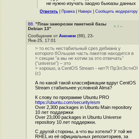
не нужно изучать заодно быюазы данных
Ответить
|
Правка
|
Наверх
|
Cообщить модератору
88.
"План заморозки пакетной базы
+
–
/
Debian 13"
Сообщение от
Аноним
(88), 23-
Янв-25, 17:01
> то есть нестабильный срез дебиана у
которого бОльшая часть пакетов находится в
> секции "а мы не хотим за это отвечать"
("universe") – это
> хорошо, а CentOS Stream - нет?! ПрЭлЭстнО!
(с)
А по какой такой классификации вдруг CentOS
Stream стабильнее условной Alma?
К слову по программе Ubuntu PRO
https://ubuntu.com/security/esm
Over 2,300 packages in Ubuntu Main repository
10 лет поддержки
Over 23,000 packages in Ubuntu Universe
repository 10 лет поддержки.
С другой стороны, а что вы хотели? У той же
RHEL из её официальных репозиториев, за