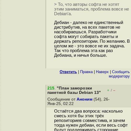
> То, что авторы софта не хотят
этим заниматься, проблема вовсе не
Debian'а.
Дебиан - далеко не единственный
дистрибутив, на всех пакетов не
насобираешься. Разработчики
софта могут собирать пакеты и
держать репозитории. По желанию. В
целом же - это вовсе не их задача.
Так что проблема эта как раз
Дебиана, и ничья больше.
Ответить
|
Правка
|
Наверх
|
Cообщить
модератору
215
.
"План заморозки
+
–
/
пакетной базы Debian 13"
Сообщение от
Аноним
(54), 26-
Янв-25, 02:22
Остаётся два вопроса: насколько
смесь хотя бы этих трёх
репозиториев совместима, и зачем
тогда нужен дебиан, если весь софт
будут поддерживать сторонние