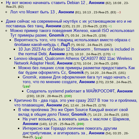
Ну вот можно начинать ставить Debian 12
,
Аноним
(82), 16:08 , 23-
Янв-25, (82)
Лол что Может быть 13
,
Аноним
(81), 16:13 , 23-Янв-25, (83)
–3
Даже сейчас на современный ноутбук с их установщиком его и не
поставишь без танц
,
Аноним
(135), 21:20 , 23-Янв-25, (135)
+1
Можно пример такого поведения Железо, какой ISO использовал
Тут примеры разме
,
Gnomik
(?), 05:34 , 24-Янв-25, (159)
Вероятность того, что товарищ использовал вместо образа с
блобами какой-нибудь г
,
ЛщЛ
(?), 06:02 , 24-Янв-25, (162)
10 Jun 2023 As of Debian 12 Bookworm , firmware is included in
the normal Debi
,
Аноним
(170), 10:10 , 24-Янв-25, (170)
+2
Lenovo ideapad, Qualcomm Atheros QCA9377 802 11ac Wireless
Network Adapter Необ
,
Аноним
(170), 10:04 , 24-Янв-25, (169)
Можно без лишних слов примеры разметки предоставить Как
баг будем оформлять Сс
,
Gnomik
(?), 14:20 , 24-Янв-25, (181)
Gnomik, извини Для оформления бага тут надо начать с
того, что по мнению создате
,
Аноним
(170), 23:58 , 24-Янв-25,
(
)
199
Создатель systemd работает в МАЙКРОСОФТ
,
Аноним
(230), 18:29 , 28-Фев-25, (
230
)
Критично lts - два года, это уже сразу 2027 В том то и проблема,
что плавающие
,
Аноним
(54), 12:44 , 24-Янв-25, (179)
В чём проблема Это же Open Source Каждый вносит свой
вклад в общее дело Помог
,
Gnomik
(?), 14:23 , 24-Янв-25, (183)
На учет возьмусь, а воевать шишь с маслом с Шариков
,
Аноним
(140), 12:25 , 25-Янв-25, (
200
)
Интересно как Гораздо логичнее помогать другим
дистрибутивам, и агитировать за
,
Аноним
(54), 03:35 , 26-
Янв-25, (
)
219