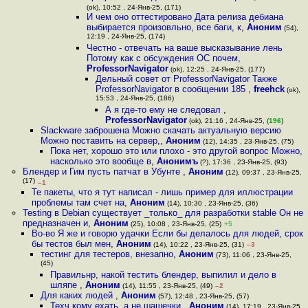
(ok), 10:52 , 24-Янв-25, (171)
И чем оно оттестировано Дата релиза дебиана
выбирается произовльно, все баги, к
,
Аноним
(54),
12:19 , 24-Янв-25, (174)
Честно - отвечать на ваше высказывание лень
Потому как с обсуждения ОС почем
,
ProfessorNavigator
(ok), 12:25 , 24-Янв-25, (177)
Дельный совет от ProfessorNavigator Также
ProfessorNavigator в сообщении 185
,
freehck
(ok),
15:53 , 24-Янв-25, (186)
А я где-то ему не следовал
,
ProfessorNavigator
(ok), 21:16 , 24-Янв-25, (
196
)
Slackware заброшена Можно скачать актуальную версию
Можно поставить на сервер,
,
Аноним
(12), 14:35 , 23-Янв-25, (75)
Пока нет, хорошо это или плохо - это другой вопрос Можно,
насколько это вообще в
,
Анонимъ
(?), 17:36 , 23-Янв-25, (93)
Блендер и Гим пусть патчат в Убунте
,
Аноним
(12), 09:37 , 23-Янв-25,
(17)
–1
Те пакеты, что я тут написал - лишь пример для иллюстрации
проблемы там счет на
,
Аноним
(14), 10:30 , 23-Янв-25, (36)
Testing в Debian существует _только_ для разработки stable Он не
предназначен и
,
Аноним
(25), 10:08 , 23-Янв-25, (25)
+5
Во-во Я же и говорю удачки Если бы делалось для людей, срок
бы тестов был мен
,
Аноним
(14), 10:22 , 23-Янв-25, (31)
–3
тестинг для тестеров, внезапно
,
Аноним
(73), 11:06 , 23-Янв-25,
(45)
Правильнр, накой тестить блендер, выпилил и дело в
шляпе
,
Аноним
(14), 11:55 , 23-Янв-25, (49)
–2
Для каких людей
,
Аноним
(57), 12:48 , 23-Янв-25, (57)
Техч кому ехать, а не шашечки
,
Аноним
(14), 17:19 , 23-Янв-25,