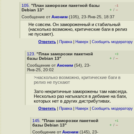
105.
"План заморозки пакетной базы
–1
+
–
Debian 13"
/
Сообщение от
Аноним
(105), 23-Янв-25, 18:37
Не совсем. Он замороженный и стабильный
(насколько возможно, критические баги в релиз
не пускают).
Ответить
|
Правка
|
Наверх
|
Cообщить модератору
123.
"План заморозки пакетной
+3
+
–
базы Debian 13"
/
Сообщение от
Аноним
(54), 23-
Янв-25, 20:02
>насколько возможно, критические баги в
релиз не пускают
Зато некритичные заморожены там навсегда.
Несколько раз натыкался в дебиане на баги,
которых нет в других дистрибутивах.
Ответить
|
Правка
|
Наверх
|
Cообщить модератору
145.
"План заморозки пакетной
+1
+
–
базы Debian 13"
/
Сообщение от
Аноним
(145), 23-