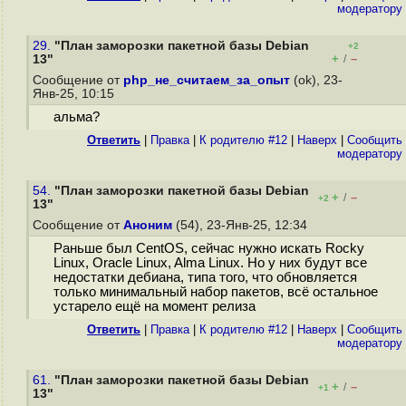
модератору
29.
"План заморозки пакетной базы Debian
+2
+
–
13"
/
Сообщение от
php_не_считаем_за_опыт
(ok), 23-
Янв-25, 10:15
альма?
Ответить
|
Правка
|
К родителю #12
|
Наверх
|
Cообщить
модератору
54.
"План заморозки пакетной базы Debian
+
–
/
+2
13"
Сообщение от
Аноним
(54), 23-Янв-25, 12:34
Раньше был CentOS, сейчас нужно искать Rocky
Linux, Oracle Linux, Alma Linux. Но у них будут все
недостатки дебиана, типа того, что обновляется
только минимальный набор пакетов, всё остальное
устарело ещё на момент релиза
Ответить
|
Правка
|
К родителю #12
|
Наверх
|
Cообщить
модератору
61.
"План заморозки пакетной базы Debian
+
–
/
+1
13"