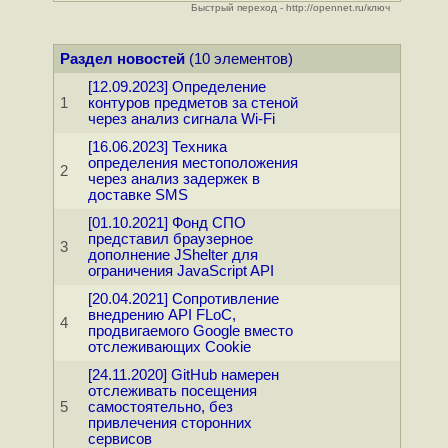
Быстрый переход - http://opennet.ru/ключ
Раздел новостей
(10 элементов)
[12.09.2023] Определение
1
контуров предметов за стеной
через анализ сигнала Wi-Fi
[16.06.2023] Техника
определения местоположения
2
через анализ задержек в
доставке SMS
[01.10.2021] Фонд СПО
представил браузерное
3
дополнение JShelter для
ограничения JavaScript API
[20.04.2021] Сопротивление
внедрению API FLoC,
4
продвигаемого Google вместо
отслеживающих Cookie
[24.11.2020] GitHub намерен
отслеживать посещения
5
самостоятельно, без
привлечения сторонних
сервисов