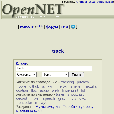
Профиль:
Аноним
(
вход
|
регистрация
)
[
новости
/
+++
|
форум
|
теги
|
]
track
Ключи
:
Близкие по совпадению -
tracking
privacy
mobile
github
ai
wifi
firefox
jshelter
mozilla
location
floc
audio
web
fingerprint
fsf
Близкие по значению -
tuner
shoutcast
icecast
mixer
speech
graph
iptv
divx
mencoder
mplayer
Разделы -
Мультимедиа
|
Перейти к дереву
ключевых слов