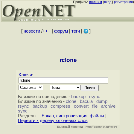
Профиль:
Аноним
(
вход
|
регистрация
)
[
новости
/
+++
|
форум
|
теги
|
]
rclone
Ключи
:
Близкие по совпадению -
backup
rsync
Близкие по значению -
clone
bacula
dump
rsync
backup
compress
convert
file
archive
sync
Разделы -
Бэкап, синхронизация, файлы
|
Перейти к дереву ключевых слов
Быстрый переход - http://opennet.ru/ключ