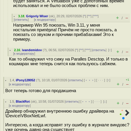
будет заняться. А VirtualBox уже с допотопных времён
использовал и не было особых проблем с ним.
3.18
,
Grigoriy Wiser
(
ok
), 20:29, 02/07/2026 [
^
] [
^^
] [
^^^
]
+
–
/
[
ответить
]
[
к модератору
]
Например Win 95 поюзать, Win 3.11, у меня
ностальгия припёрла! Причём не просто поюзать, а
поюзать со звуком и прочими прибабахами! Это к
примеру.
2.16
,
ivandemidov
(
?
), 06:56, 02/07/2026 [
^
] [
^^
] [
^^^
] [
ответить
]
[
↑
]
+
–
/
[
к модератору
]
Как то обнаружил что сижу на Paralles Desctop. И только в
кошмарах мне теперь снится как пользуюсь сабжем.
+1
1.4
,
iPony128052
(
?
), 10:18, 01/07/2026 [
ответить
] [
﹢﹢﹢
] [
· · ·
]
[
↑
]
+
–
[
к модератору
]
/
Вот теперь готово для продакшена
1.5
,
BlackRot
(
ok
), 10:58, 01/07/2026 [
ответить
] [
﹢﹢﹢
] [
· · ·
]
[
↓
]
+
–
/
[
к модератору
]
Драйвер обнаружил внутреннюю ошибку драйвера на
\Device\VBoxNetLwf.
Интересно, а когда исправят эту ошибку в журнале виндовс?
уже оочень давно она существует