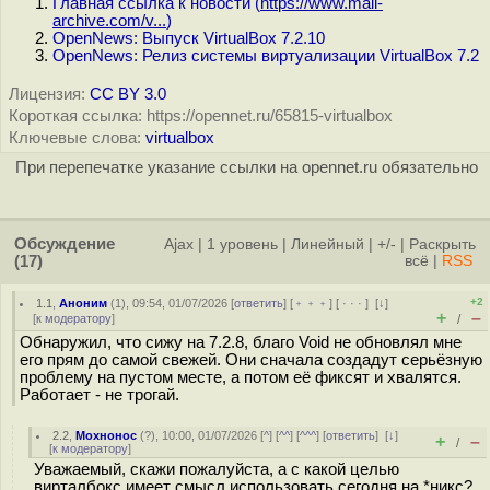
Главная ссылка к новости (
https://www.mail-
archive.com/v...
)
OpenNews: Выпуск VirtualBox 7.2.10
OpenNews: Релиз системы виртуализации VirtualBox 7.2
Лицензия:
CC BY 3.0
Короткая ссылка: https://opennet.ru/65815-virtualbox
Ключевые слова:
virtualbox
При перепечатке указание ссылки на opennet.ru обязательно
Обсуждение
Ajax
|
1 уровень
|
Линейный
|
+/-
|
Раскрыть
(17)
всё
|
RSS
+2
1.1
,
Аноним
(
1
), 09:54, 01/07/2026 [
ответить
] [
﹢﹢﹢
] [
· · ·
]
[
↓
]
+
–
[
к модератору
]
/
Обнаружил, что сижу на 7.2.8, благо Void не обновлял мне
его прям до самой свежей. Они сначала создадут серьёзную
проблему на пустом месте, а потом её фиксят и хвалятся.
Работает - не трогай.
2.2
,
Мохнонос
(
?
), 10:00, 01/07/2026 [
^
] [
^^
] [
^^^
] [
ответить
]
[
↓
]
+
–
/
[
к модератору
]
Уважаемый, скажи пожалуйста, а с какой целью
вирталбокс имеет смысл использовать сегодня на *никс?