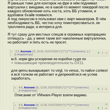
Я раньше тоже для конторок на фре в нём поднимал
виртуалки с виндами, но в какой-то момент геморрой после
каждого обновления хоть хоста, хоть ВБ утомили, и
вдобавок бхайв появился.
А под линуксом я пользовал квм с вирт-манагером. В чём
необходимость ВБ, честно хочу поинтересоваться, не
троллинга ради, а интереса для.
Я тут сразу для местных спецов в огромных корпорациях
отпишусь - да, у меня такие вот наколенные виртуалочки,
но работают и пить есть не просят.
3.3
,
Аноним
(
3
), 10:04, 01/07/2026 [
^
] [
^^
] [
^^^
] [
ответить
]
[
↓
]
+
–
/
[
к модератору
]
м.б. норм gpu-ускорение из-коробки судя по
> повышающие производительность DX11.
для qemu выкарывают то virgl, то venus, то native context
и всё толком не работает и депрекейтися не успев
заработать.
4.6
,
Аноним
(
6
), 11:00, 01/07/2026 [
^
] [
^^
] [
^^^
] [
ответить
]
+
–
/
[
к модератору
]
Описание от VMware-Player взяли видимо.
+1
4.8
,
Аноним
(
8
), 12:30, 01/07/2026 [
^
] [
^^
] [
^^^
] [
ответить
]
+
–
[
к модератору
]
/