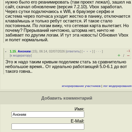
нужно было его реанимировать (там проект лежал), зашел на
сайт, скачал обновление (версия 7.2.10). Vbox заработал.
Через сутки подключаюсь к Wifi, в браузере серфю и
система через полчаса уходит жестко в панику, отключается
клава/мышь и только ребут остается. И такое стало
постоянным. По логам вижу, что сетевая карта вылетает. Но
почему? Прерываний ничтожно, шторма нет, ничто не
забивает по другим логам. И тут эта новость! Обновил Vbox
и полет нормальный.
–1
1.15
,
Аноним
(
15
), 06:14, 02/07/2026 [
ответить
] [
﹢﹢﹢
] [
· · ·
]
+
–
[
к модератору
]
/
Это ж надо таким кривым поделием стать за сравнительно
небольшое время.. От идеально работающей 5.0-6.1 до вот
такого говна..
игнорирование участников
|
лог модерирования
Добавить комментарий
Имя:
E-Mail: