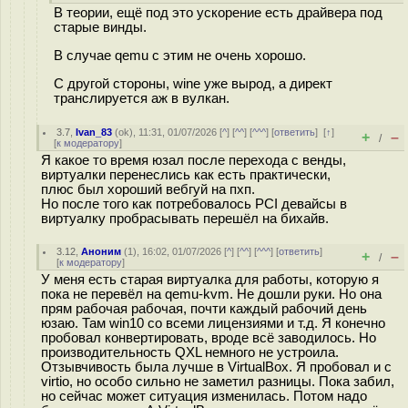
В теории, ещё под это ускорение есть драйвера под
старые винды.
В случае qemu с этим не очень хорошо.
С другой стороны, wine уже вырод, а директ
транслируется аж в вулкан.
3.7
,
Ivan_83
(
ok
), 11:31, 01/07/2026 [
^
] [
^^
] [
^^^
] [
ответить
]
[
↑
]
+
–
/
[
к модератору
]
Я какое то время юзал после перехода с венды,
виртуалки перенеслись как есть практически,
плюс был хороший вебгуй на пхп.
Но после того как потребовалось PCI девайсы в
виртуалку пробрасывать перешёл на бихайв.
3.12
,
Аноним
(
1
), 16:02, 01/07/2026 [
^
] [
^^
] [
^^^
] [
ответить
]
+
–
/
[
к модератору
]
У меня есть старая виртуалка для работы, которую я
пока не перевёл на qemu-kvm. Не дошли руки. Но она
прям рабочая рабочая, почти каждый рабочий день
юзаю. Там win10 со всеми лицензиями и т.д. Я конечно
пробовал конвертировать, вроде всё заводилось. Но
производительность QXL немного не устроила.
Отзывчивость была лучше в VirtualBox. Я пробовал и с
virtio, но особо сильно не заметил разницы. Пока забил,
но сейчас может ситуация изменилась. Потом надо