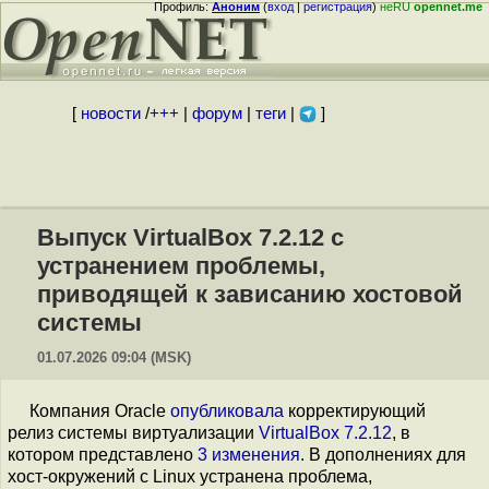
Профиль:
Аноним
(
вход
|
регистрация
)
неRU
opennet.me
[
новости
/
+++
|
форум
|
теги
|
]
Выпуск VirtualBox 7.2.12 с
устранением проблемы,
приводящей к зависанию хостовой
системы
01.07.2026 09:04 (MSK)
Компания Oracle
опубликовала
корректирующий
релиз системы виртуализации
VirtualBox 7.2.12
, в
котором представлено
3 изменения
. В дополнениях для
хост-окружений с Linux устранена проблема,