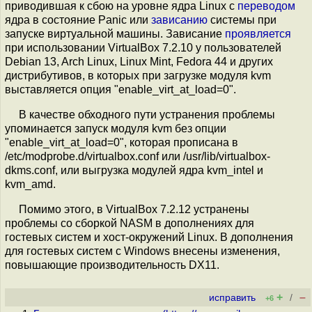
приводившая к сбою на уровне ядра Linux с
переводом
ядра в состояние Panic или
зависанию
системы при
запуске виртуальной машины. Зависание
проявляется
при использовании VirtualBox 7.2.10 у пользователей
Debian 13, Arch Linux, Linux Mint, Fedora 44 и других
дистрибутивов, в которых при загрузке модуля kvm
выставляется опция "enable_virt_at_load=0".
В качестве обходного пути устранения проблемы
упоминается запуск модуля kvm без опции
"enable_virt_at_load=0", которая прописана в
/etc/modprobe.d/virtualbox.conf или /usr/lib/virtualbox-
dkms.conf, или выгрузка модулей ядра kvm_intel и
kvm_amd.
Помимо этого, в VirtualBox 7.2.12 устранены
проблемы со сборкой NASM в дополнениях для
гостевых систем и хост-окружений Linux. В дополнения
для гостевых систем с Windows внесены изменения,
повышающие производительность DX11.
+
–
исправить
/
+6