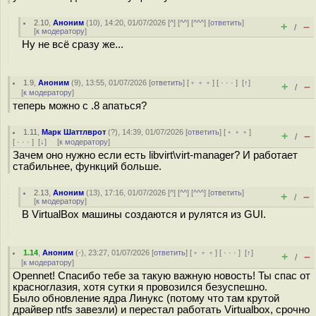
2.10
,
Аноним
(
10
), 14:20, 01/07/2026 [
^
] [
^^
] [
^^^
] [
ответить
]
+
–
/
[
к модератору
]
Ну не всё сразу же...
1.9
,
Аноним
(
9
), 13:55, 01/07/2026 [
ответить
] [
﹢﹢﹢
] [
· · ·
]
[
↑
]
+
–
/
[
к модератору
]
теперь можно с .8 апаться?
1.11
,
Марк Шаттлврот
(
?
), 14:39, 01/07/2026 [
ответить
] [
﹢﹢﹢
]
+
–
/
[
· · ·
]
[
↓
] [
к модератору
]
Зачем оно нужно если есть libvirt\virt-manager? И работает
стабильнее, функций больше.
2.13
,
Аноним
(
13
), 17:16, 01/07/2026 [
^
] [
^^
] [
^^^
] [
ответить
]
+
–
/
[
к модератору
]
В VirtualBox машины создаются и рулятся из GUI.
1.14
,
Аноним
(
-
), 23:27, 01/07/2026 [
ответить
] [
﹢﹢﹢
] [
· · ·
]
[
↑
]
+
–
/
[
к модератору
]
Opennet! Спасибо тебе за такую важную новость! Ты спас от
красноглазия, хотя сутки я провозился безуспешно.
Было обновление ядра Линукс (потому что там крутой
драйвер ntfs завезли) и перестал работать Virtualbox, срочно