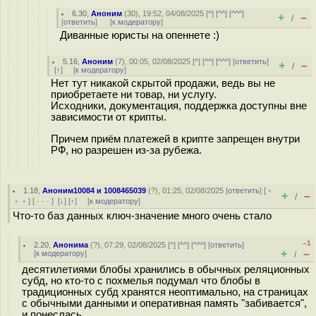
6.30
,
Аноним
(
30
), 19:52, 04/08/2025 [
^
] [
^^
] [
^^^
]
+
–
/
[
ответить
]
[
к модератору
]
Диванные юристы на опеннете :)
5.16
,
Аноним
(
7
), 00:05, 02/08/2025 [
^
] [
^^
] [
^^^
] [
ответить
]
+
–
/
[
↑
] [
к модератору
]
Нет тут никакой скрытой продажи, ведь вы не
приобретаете ни товар, ни услугу.
Исходники, документация, поддержка доступны вне
зависимости от крипты.
Причем приём платежей в крипте запрещен внутри
РФ, но разрешен из-за рубежа.
1.18
,
Аноним10084 и 1008465039
(
?
), 01:25, 02/08/2025 [
ответить
] [
﹢
+
–
/
﹢﹢
] [
· · ·
]
[
↓
] [
↑
] [
к модератору
]
Что-то баз данных ключ-значение много очень стало
–1
2.20
,
Анонима
(
?
), 07:29, 02/08/2025 [
^
] [
^^
] [
^^^
] [
ответить
]
+
–
[
к модератору
]
/
десятилетиями блобы хранились в обычных реляционных
субд, но кто-то с похмелья подумал что блобы в
традиционных субд хранятся неоптимально, на страницах
с обычными данными и оперативная память "забивается",
и понеслась...