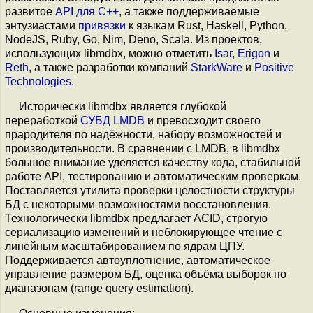
развитое
API для C++
, а также поддерживаемые
энтузиастами
привязки
к языкам Rust, Haskell, Python,
NodeJS, Ruby, Go, Nim, Deno, Scala. Из проектов,
использующих libmdbx, можно отметить
Isar
,
Erigon
и
Reth
, а также разработки компаний
StarkWare
и
Positive
Technologies
.
Исторически libmdbx является глубокой
переработкой
СУБД LMDB
и превосходит своего
прародителя по надёжности, набору возможностей и
производительности. В сравнении с LMDB, в libmdbx
большое внимание уделяется качеству кода, стабильной
работе API, тестированию и автоматическим проверкам.
Поставляется утилита проверки целостности структуры
БД с некоторыми возможностями восстановления.
Технологически libmdbx предлагает ACID, строгую
сериализацию изменений и неблокирующее чтение с
линейным масштабированием по ядрам ЦПУ.
Поддерживается автоуплотнение, автоматическое
управление размером БД, оценка объёма выборок по
диапазонам (range query estimation).