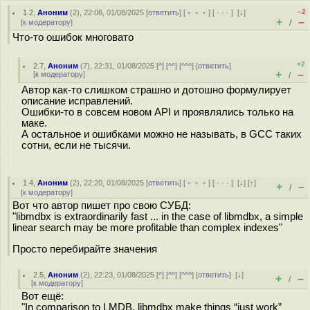
–2
1.2
,
Аноним
(
2
), 22:08, 01/08/2025 [
ответить
] [
﹢﹢﹢
] [
· · ·
]
[
↓
]
+
–
[
к модератору
]
/
Что-то ошибок многовато
+2
2.7
,
Аноним
(
7
), 22:31, 01/08/2025 [
^
] [
^^
] [
^^^
] [
ответить
]
+
–
[
к модератору
]
/
Автор как-то слишком страшно и дотошно формулирует
описание исправлений.
Ошибки-то в совсем новом API и проявлялись только на
маке.
А остальное и ошибками можно не называть, в GCC таких
сотни, если не тысячи.
1.4
,
Аноним
(
2
), 22:20, 01/08/2025 [
ответить
] [
﹢﹢﹢
] [
· · ·
]
[
↓
] [
↑
]
+
–
/
[
к модератору
]
Вот что автор пишет про свою СУБД:
"libmdbx is extraordinarily fast ... in the case of libmdbx, a simple
linear search may be more profitable than complex indexes"
Просто перебирайте значения
2.5
,
Аноним
(
2
), 22:23, 01/08/2025 [
^
] [
^^
] [
^^^
] [
ответить
]
[
↓
]
+
–
/
[
к модератору
]
Вот ещё:
"In comparison to LMDB, libmdbx make things “just work”