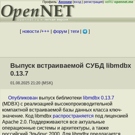
Профиль:
Аноним
(
вход
|
регистрация
)
неRU
opennet.me
[
новости
/
+++
|
форум
|
теги
|
]
Выпуск встраиваемой СУБД libmdbx
0.13.7
01.08.2025 21:20 (MSK)
Опубликован
выпуск библиотеки
libmdbx 0.13.7
(MDBX) с реализацией высокопроизводительной
компактной встраиваемой базы данных класса ключ-
значение. Код libmdbx
распространяется
под лицензией
Apache 2.0. Поддерживаются все актуальные
операционные системы и архитектуры, а также
российский Эльбрус 2000. Для libmdbx предлагается