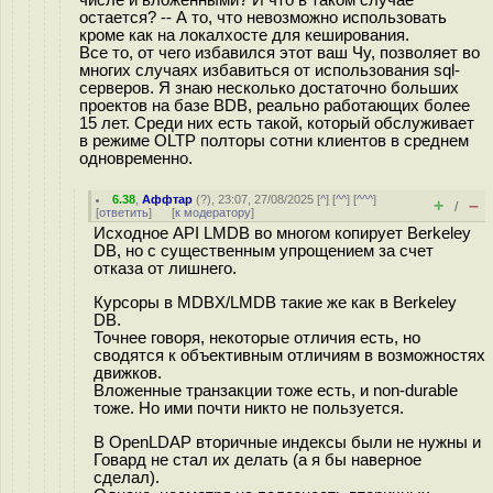
остается? -- А то, что невозможно использовать
кроме как на локалхосте для кеширования.
Все то, от чего избавился этот ваш Чу, позволяет во
многих случаях избавиться от использования sql-
серверов. Я знаю несколько достаточно больших
проектов на базе BDB, реально работающих более
15 лет. Среди них есть такой, который обслуживает
в режиме OLTP полторы сотни клиентов в среднем
одновременно.
6.38
,
Аффтар
(
?
), 23:07, 27/08/2025 [
^
] [
^^
] [
^^^
]
+
–
/
[
ответить
]
[
к модератору
]
Исходное API LMDB во многом копирует Berkeley
DB, но с существенным упрощением за счет
отказа от лишнего.
Курсоры в MDBX/LMDB такие же как в Berkeley
DB.
Точнее говоря, некоторые отличия есть, но
сводятся к объективным отличиям в возможностях
движков.
Вложенные транзакции тоже есть, и non-durable
тоже. Но ими почти никто не пользуется.
В OpenLDAP вторичные индексы были не нужны и
Говард не стал их делать (а я бы наверное
сделал).