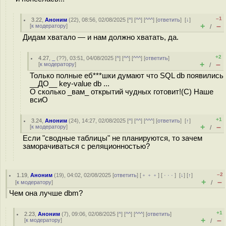
–1
3.22
,
Аноним
(
22
), 08:56, 02/08/2025 [
^
] [
^^
] [
^^^
] [
ответить
]
[
↓
]
+
–
[
к модератору
]
/
Дидам хватало — и нам должно хватать, да.
+2
4.27
,
_
(
??
), 03:51, 04/08/2025 [
^
] [
^^
] [
^^^
] [
ответить
]
+
–
[
к модератору
]
/
Только полные еб***шки думают что SQL db появились
__ДО__ key-value db ...
О сколько _вам_ открытий чудных готовит!(С) Наше
всиО
+1
3.24
,
Аноним
(
24
), 14:27, 02/08/2025 [
^
] [
^^
] [
^^^
] [
ответить
]
[
↑
]
+
–
[
к модератору
]
/
Если "сводные таблицы" не планируются, то зачем
заморачиваться с реляционностью?
–2
1.19
,
Аноним
(
19
), 04:02, 02/08/2025 [
ответить
] [
﹢﹢﹢
] [
· · ·
]
[
↓
] [
↑
]
+
–
[
к модератору
]
/
Чем она лучше dbm?
+1
2.23
,
Аноним
(
7
), 09:06, 02/08/2025 [
^
] [
^^
] [
^^^
] [
ответить
]
+
–
[
к модератору
]
/