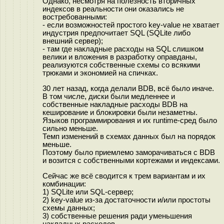
Однако, несмотря на полезность вторичных
индексов в реальности они оказались не
востребованными:
- если возможностей простого key-value не хватает
индустрия предпочитает SQL (SQLite либо
внешний сервер);
- там где накладные расходы на SQL слишком
велики и вложения в разработку оправданы,
реализуются собственные схемы со всякими
трюками и экономией на спичках.
30 лет назад, когда делали BDB, всё было иначе.
В том числе, диски были медленнее и
собственные накладные расходы BDB на
кеширование и блокировки были незаметны.
Языков программирования и их runtime-сред было
сильно меньше.
Темп изменений в схемах данных был на порядок
меньше.
Поэтому было приемлемо заморачиваться с BDB
и возится с собственными кортежами и индексами.
Сейчас же всё сводится к трем вариантам и их
комбинации:
1) SQLite или SQL-сервер;
2) key-value из-за достаточности и/или простоты
схемы данных;
3) собственные решения ради уменьшения
накладных расходов.