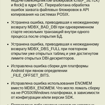
недочётом/конфликтом блокировок fcntl(F_SETLK)
и flock() в ядре ОС. Переработана обработка
ошибок захвата файловых блокировок в API
копирования на системах POSIX.
Устранена ошибка, приводившая к неожиданному
возврату MDBX_BAD_DBI при одновременном
старте нескольких транзакций внутри одного
процесса после открытия БД.
Устранена ошибка, приводившая к неожиданному
возврату MDBX_DBS_FULL при повторном
открытии уже открытых таблиц и уже достигнутом
лимите открытых DBI-дескрипторов.
Исправлена ошибка сборки для платформы
Android при явном определении
_FILE_OFFSET_BITS.
Исправлена ошибка использования ENOMEM
вместо MDBX_ENOMEM. Что могло ломать сборку
на не-POSIX/Windows платформах, в зависимости
от конфигурации и/или версии SDK.