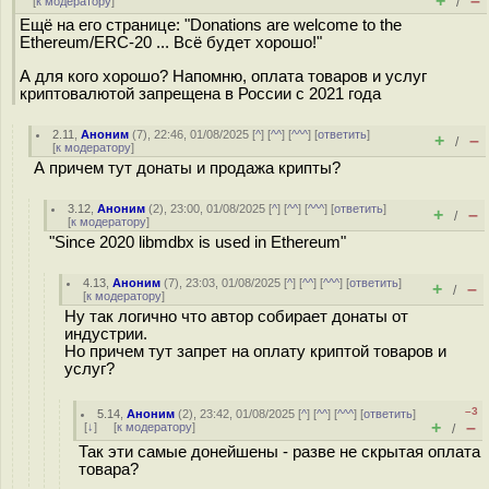
+
–
[
к модератору
]
/
Ещё на его странице: "Donations are welcome to the
Ethereum/ERC-20 ... Всё будет хорошо!"
А для кого хорошо? Напомню, оплата товаров и услуг
криптовалютой запрещена в России с 2021 года
2.11
,
Аноним
(
7
), 22:46, 01/08/2025 [
^
] [
^^
] [
^^^
] [
ответить
]
+
–
/
[
к модератору
]
А причем тут донаты и продажа крипты?
3.12
,
Аноним
(
2
), 23:00, 01/08/2025 [
^
] [
^^
] [
^^^
] [
ответить
]
+
–
/
[
к модератору
]
"Since 2020 libmdbx is used in Ethereum"
4.13
,
Аноним
(
7
), 23:03, 01/08/2025 [
^
] [
^^
] [
^^^
] [
ответить
]
+
–
/
[
к модератору
]
Ну так логично что автор собирает донаты от
индустрии.
Но причем тут запрет на оплату криптой товаров и
услуг?
–3
5.14
,
Аноним
(
2
), 23:42, 01/08/2025 [
^
] [
^^
] [
^^^
] [
ответить
]
+
–
[
↓
] [
к модератору
]
/
Так эти самые донейшены - разве не скрытая оплата
товара?