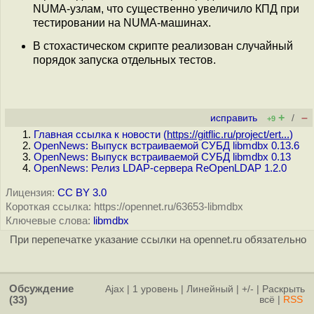
NUMA-узлам, что существенно увеличило КПД при
тестировании на NUMA-машинах.
В стохастическом скрипте реализован случайный
порядок запуска отдельных тестов.
+
–
исправить
/
+9
Главная ссылка к новости (
https://gitflic.ru/project/ert...
)
OpenNews: Выпуск встраиваемой СУБД libmdbx 0.13.6
OpenNews: Выпуск встраиваемой СУБД libmdbx 0.13
OpenNews: Релиз LDAP-сервера ReOpenLDAP 1.2.0
Лицензия:
CC BY 3.0
Короткая ссылка: https://opennet.ru/63653-libmdbx
Ключевые слова:
libmdbx
При перепечатке указание ссылки на opennet.ru обязательно
Обсуждение
Ajax
|
1 уровень
|
Линейный
|
+/-
|
Раскрыть
(33)
всё
|
RSS