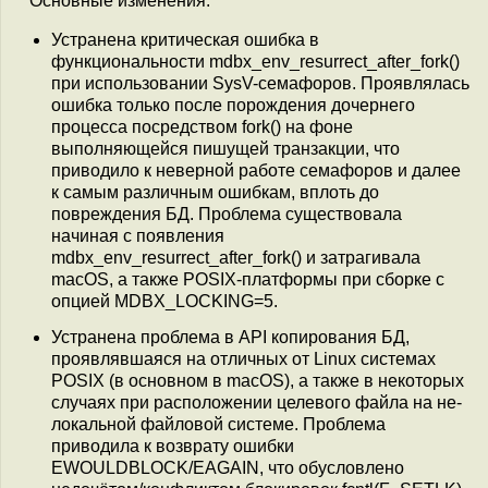
Основные изменения:
Устранена критическая ошибка в
функциональности mdbx_env_resurrect_after_fork()
при использовании SysV-семафоров. Проявлялась
ошибка только после порождения дочернего
процесса посредством fork() на фоне
выполняющейся пишущей транзакции, что
приводило к неверной работе семафоров и далее
к самым различным ошибкам, вплоть до
повреждения БД. Проблема существовала
начиная с появления
mdbx_env_resurrect_after_fork() и затрагивала
macOS, а также POSIX-платформы при сборке с
опцией MDBX_LOCKING=5.
Устранена проблема в API копирования БД,
проявлявшаяся на отличных от Linux системах
POSIX (в основном в macOS), а также в некоторых
случаях при расположении целевого файла на не-
локальной файловой системе. Проблема
приводила к возврату ошибки
EWOULDBLOCK/EAGAIN, что обусловлено