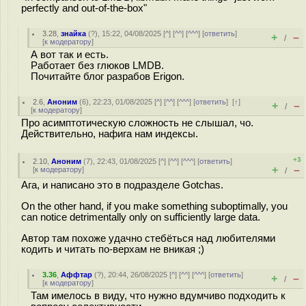
perfectly and out-of-the-box"
3.28
,
знайка
(
?
), 15:22, 04/08/2025 [
^
] [
^^
] [
^^^
] [
ответить
]
+
–
/
[
к модератору
]
А вот так и есть.
Работает без глюков LMDB.
Почитайте блог разрабов Erigon.
2.6
,
Аноним
(
6
), 22:23, 01/08/2025 [
^
] [
^^
] [
^^^
] [
ответить
]
[
↑
]
+
–
/
[
к модератору
]
Про асимптотическую сложность не слышал, чо.
Действительно, нафига нам индексы.
+3
2.10
,
Аноним
(
7
), 22:43, 01/08/2025 [
^
] [
^^
] [
^^^
] [
ответить
]
+
–
[
к модератору
]
/
Ага, и написано это в подразделе Gotchas.
On the other hand, if you make something suboptimally, you
can notice detrimentally only on sufficiently large data.
Автор там похоже удачно стебёться над любителями
кодить и читать по-верхам не вникая ;)
3.36
,
Аффтар
(
?
), 20:44, 26/08/2025 [
^
] [
^^
] [
^^^
] [
ответить
]
+
–
/
[
к модератору
]
Там имелось в виду, что нужно вдумчиво подходить к