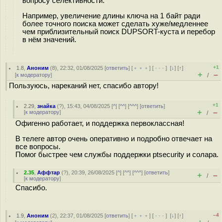
вопросу селективности.
Например, увеличение длины ключа на 1 байт ради
более точного поиска может сделать хуже/медленнее
чем приблизительный поиск DUPSORT-куста и перебор
в нём значений.
+1
1.8
,
Аноним
(
8
), 22:32, 01/08/2025 [
ответить
] [
﹢﹢﹢
] [
· · ·
]
[
↓
] [
↑
]
+
–
[
к модератору
]
/
Пользуюсь, нареканий нет, спасибо автору!
+1
2.29
,
знайка
(
?
), 15:43, 04/08/2025 [
^
] [
^^
] [
^^^
] [
ответить
]
+
–
[
к модератору
]
/
Офигенно работает, и поддержка первоклассная!
В телеге автор очень оперативно и подробно отвечает на
все вопросы.
Помог быстрее чем службы поддержки ptsecurity и солара.
2.35
,
Аффтар
(
?
), 20:39, 26/08/2025 [
^
] [
^^
] [
^^^
] [
ответить
]
+
–
/
[
к модератору
]
Спасибо.
–4
1.9
,
Аноним
(
2
), 22:37, 01/08/2025 [
ответить
] [
﹢﹢﹢
] [
· · ·
]
[
↓
] [
↑
]