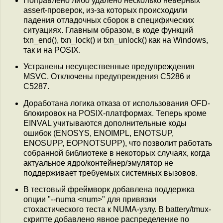
Поправлено либо удалено несколько неверных
assert-проверок, из-за которых происходили
падения отладочных сборок в специфических
ситуациях. Главным образом, в коде функций
txn_end(), txn_lock() и txn_unlock() как на Windows,
так и на POSIX.
Устранены несущественные предупреждения
MSVC. Отключены предупреждения C5286 и
C5287.
Доработана логика отказа от использования OFD-
блокировок на POSIX-платформах. Теперь кроме
EINVAL учитываются дополнительные коды
ошибок (ENOSYS, ENOIMPL, ENOTSUP,
ENOSUPP, EOPNOTSUPP), что позволит работать
собранной библиотеке в некоторых случаях, когда
актуальное ядро/контейнер/эмулятор не
поддерживает требуемых системных вызовов.
В тестовый фреймворк добавлена поддержка
опции "--numa <num>" для привязки
стохастического теста к NUMA-узлу. В battery/tmux-
скрипте добавлено явное распределение по