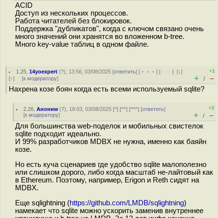
ACID
Доступ из нескольких процессов.
Работа читателей без блокировок.
Поддержка "дубликатов", когда с ключом связано очень
много значений они хранятся во вложенном b-tree.
Много key-value таблиц в одном файле.
+1
1.25
,
14yoexpert
(
?
), 13:56, 03/08/2025 [
ответить
] [
﹢﹢﹢
] [
· · ·
]
[
↓
]
+
–
[
↑
] [
к модератору
]
/
Нахрена козе боян когда есть всеми используемый sqlite?
+2
2.26
,
Аноним
(
7
), 18:03, 03/08/2025 [
^
] [
^^
] [
^^^
] [
ответить
]
+
–
[
к модератору
]
/
Для большинства web-поделок и мобильных свистелок
sqlite подходит идеально.
И 99% разработчиков MDBX не нужна, именно как баяйн
козе.
Но есть куча сценариев где удобство sqlite малополезно
или слишком дорого, либо когда масштаб не-лайтовый как
в Ethereum. Поэтому, например, Erigon и Reth сидят на
MDBX.
Еще sqlightning (
https://github.com/LMDB/sqlightning
)
намекает что sqlite можно ускорить заменив внутреннее