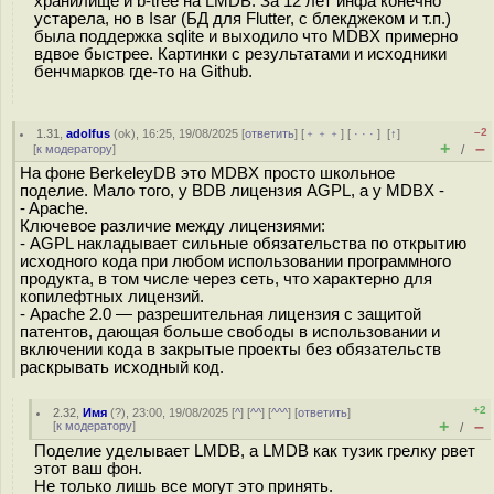
хранилище и b-tree на LMDB. За 12 лет инфа конечно
устарела, но в Isar (БД для Flutter, с блекджеком и т.п.)
была поддержка sqlite и выходило что MDBX примерно
вдвое быстрее. Картинки с результатами и исходники
бенчмарков где-то на Github.
–2
1.31
,
adolfus
(
ok
), 16:25, 19/08/2025 [
ответить
] [
﹢﹢﹢
] [
· · ·
]
[
↑
]
+
–
[
к модератору
]
/
На фоне BerkeleyDB это MDBX просто школьное
поделие. Мало того, у BDB лицензия AGPL, а у MDBX -
- Apache.
Ключевое различие между лицензиями:
- AGPL накладывает сильные обязательства по открытию
исходного кода при любом использовании программного
продукта, в том числе через сеть, что характерно для
копилефтных лицензий.
- Apache 2.0 — разрешительная лицензия с защитой
патентов, дающая больше свободы в использовании и
включении кода в закрытые проекты без обязательств
раскрывать исходный код.
+2
2.32
,
Имя
(
?
), 23:00, 19/08/2025 [
^
] [
^^
] [
^^^
] [
ответить
]
+
–
[
к модератору
]
/
Поделие уделывает LMDB, а LMDB как тузик грелку рвет
этот ваш фон.
Не только лишь все могут это принять.