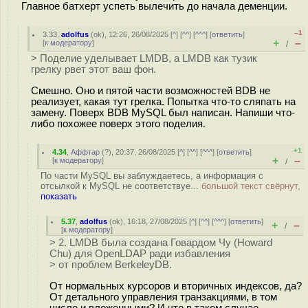
Главное батхерт успеть вылечить до начала деменции.
–1
3.33
,
adolfus
(
ok
), 12:26, 26/08/2025 [
^
] [
^^
] [
^^^
] [
ответить
]
+
–
[
к модератору
]
/
> Поделие уделывает LMDB, а LMDB как тузик
грелку рвет этот ваш фон.
Смешно. Оно и пятой части возможностей BDB не
реализует, какая тут грелка. Попытка что-то сляпать на
замену. Поверх BDB MySQL был написан. Напиши что-
либо похожее поверх этого поделия.
+1
4.34
,
Аффтар
(
?
), 20:37, 26/08/2025 [
^
] [
^^
] [
^^^
] [
ответить
]
+
–
[
к модератору
]
/
По части MySQL вы заблуждаетесь, а информация с
отсылкой к MySQL не соответствуе...
большой текст свёрнут,
показать
5.37
,
adolfus
(
ok
), 16:18, 27/08/2025 [
^
] [
^^
] [
^^^
] [
ответить
]
+
–
/
[
к модератору
]
> 2. LMDB была создана Говардом Чу (Howard
Chu) для OpenLDAP ради избавления
> от проблем BerkeleyDB.
От нормальных курсоров и вторичных индексов, да?
От детального управления транзакциями, в том
числе и вложенными? И что в таком случае