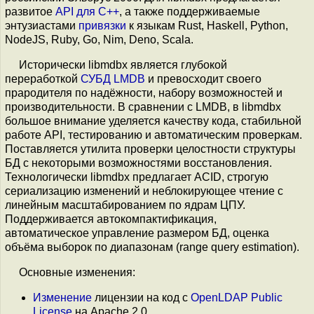
развитое
API для C++
, а также поддерживаемые
энтузиастами
привязки
к языкам Rust, Haskell, Python,
NodeJS, Ruby, Go, Nim, Deno, Scala.
Исторически libmdbx является глубокой
переработкой
СУБД LMDB
и превосходит своего
прародителя по надёжности, набору возможностей и
производительности. В сравнении с LMDB, в libmdbx
большое внимание уделяется качеству кода, стабильной
работе API, тестированию и автоматическим проверкам.
Поставляется утилита проверки целостности структуры
БД с некоторыми возможностями восстановления.
Технологически libmdbx предлагает ACID, строгую
сериализацию изменений и неблокирующее чтение с
линейным масштабированием по ядрам ЦПУ.
Поддерживается автокомпактификация,
автоматическое управление размером БД, оценка
объёма выборок по диапазонам (range query estimation).
Основные изменения:
Изменение
лицензии на код с
OpenLDAP Public
License
на Apache 2.0.