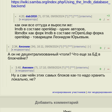
https://wiki.samba.org/index.php/Using_the_lmdb_database_
backend
+3
4.20
,
dab1818
(
?
), 07:56, 09/09/2024 [
^
] [
^^
] [
^^^
] [
ответить
]
+
–
[
к модератору
]
/
как они все оттуда и выросли же:
lmdb в составе openldap - одних авторов,
libmdbx как форк lmdb в составе reOpenLdap форка
openldap - товарищем Леонидом Юрьевым.
2.34
,
Аноним
(
34
), 16:11, 09/09/2024 [
^
] [
^^
] [
^^^
] [
ответить
]
[
↑
]
+
–
/
[
к модератору
]
А он не децентрализованный чтоли? Что еще за БД в
блокчейне?
3.40
,
Амомин
(
?
), 17:10, 09/09/2024 [
^
] [
^^
] [
^^^
] [
ответить
]
+
–
/
[
к модератору
]
Ну а сам чейн этих самых блоков как-то надо хранить
локально, не?
игнорирование участников
|
лог модерирования
Добавить комментарий
Имя: