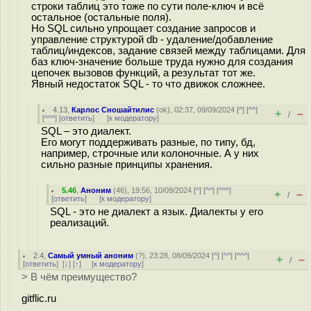
строки таблиц это тоже по сути поле-ключ и всё
остальное (остальные поля).
Но SQL сильно упрощает создание запросов и
управление структурой db - удаление/добавление
таблиц/индексов, задание связей между таблицами. Для
баз ключ-значение больше труда нужно для создания
цепочек вызовов функций, а результат тот же.
Явный недостаток SQL - то что движок сложнее.
4.13
,
Карлос Сношайтилис
(
ok
), 02:37, 09/09/2024 [
^
] [
^^
]
+
–
/
[
^^^
] [
ответить
]
[
к модератору
]
SQL – это диалект.
Его могут поддерживать разные, по типу, бд,
например, строчные или колоночные. А у них
сильно разные принципы хранения.
5.46
,
Аноним
(
46
), 19:56, 10/09/2024 [
^
] [
^^
] [
^^^
]
+
–
/
[
ответить
]
[
к модератору
]
SQL - это не диалект а язык. Диалекты у его
реализаций.
2.4
,
Самый умный аноним
(
?
), 23:28, 08/09/2024 [
^
] [
^^
] [
^^^
]
+
–
/
[
ответить
]
[
↓
] [
↑
] [
к модератору
]
> В чём преимущество?
gitflic.ru