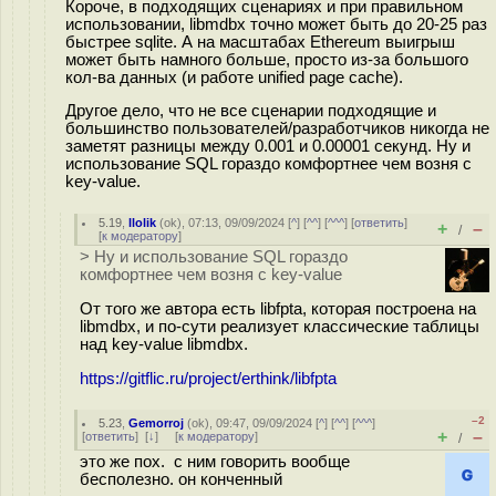
Короче, в подходящих сценариях и при правильном
использовании, libmdbx точно может быть до 20-25 раз
быстрее sqlite. А на масштабах Ethereum выигрыш
может быть намного больше, просто из-за большого
кол-ва данных (и работе unified page cache).
Другое дело, что не все сценарии подходящие и
большинство пользователей/разработчиков никогда не
заметят разницы между 0.001 и 0.00001 секунд. Ну и
использование SQL гораздо комфортнее чем возня с
key-value.
5.19
,
llolik
(
ok
), 07:13, 09/09/2024 [
^
] [
^^
] [
^^^
] [
ответить
]
+
–
/
[
к модератору
]
> Ну и использование SQL гораздо
комфортнее чем возня с key-value
От того же автора есть libfpta, которая построена на
libmdbx, и по-сути реализует классические таблицы
над key-value libmdbx.
https://gitflic.ru/project/erthink/libfpta
–2
5.23
,
Gemorroj
(
ok
), 09:47, 09/09/2024 [
^
] [
^^
] [
^^^
]
+
–
[
ответить
]
[
↓
] [
к модератору
]
/
это же пох. с ним говорить вообще
бесполезно. он конченный