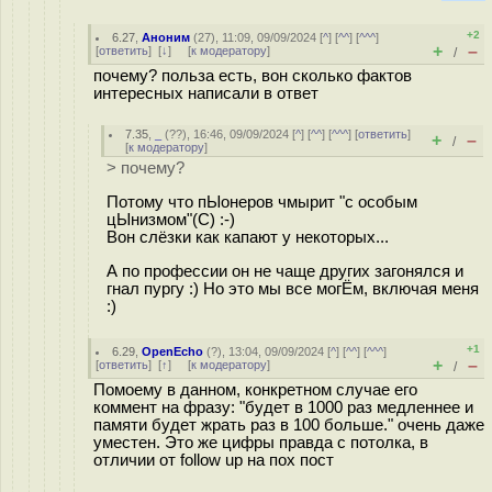
+2
6.27
,
Аноним
(
27
), 11:09, 09/09/2024 [
^
] [
^^
] [
^^^
]
+
–
[
ответить
]
[
↓
] [
к модератору
]
/
почему? польза есть, вон сколько фактов
интересных написали в ответ
7.35
,
_
(
??
), 16:46, 09/09/2024 [
^
] [
^^
] [
^^^
] [
ответить
]
+
–
/
[
к модератору
]
> почему?
Потому что пЫонеров чмырит "с особым
цЫнизмом"(С) :-)
Вон слёзки как капают у некоторых...
А по профессии он не чаще других загонялся и
гнал пургу :) Но это мы все могЁм, включая меня
:)
+1
6.29
,
OpenEcho
(
?
), 13:04, 09/09/2024 [
^
] [
^^
] [
^^^
]
+
–
[
ответить
]
[
↑
] [
к модератору
]
/
Помоему в данном, конкретном случае его
коммент на фразу: "будет в 1000 раз медленнее и
памяти будет жрать раз в 100 больше." очень даже
уместен. Это же цифры правда с потолка, в
отличии от follow up на пох пост