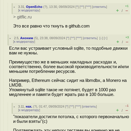
+1
3.31
,
OpenEcho
(
?
), 13:30, 09/09/2024 [
^
] [
^^
] [
^^^
] [
ответить
]
+
–
[
к модератору
]
/
> gitflic.ru
Это все равно что ткнуть в github.com
+3
2.5
,
Аноним
(
5
), 23:38, 08/09/2024 [
^
] [
^^
] [
^^^
] [
ответить
]
[
↓
] [
↑
]
+
–
[
к модератору
]
/
Если вас устраивает условный sqlite, то подобные движки
вам не нужны.
Преимущество же в меньших накладных расходах и,
соответственно, более высокой производительности и/или
меньшем потреблении ресурсов.
Например, Ethereum сейчас сидит на libmdbx, а Monero на
LMDB.
Упомянутый sqlite такое не потянет, будет в 1000 раз
медленнее и памяти будет жрать раз в 100 больше.
–1
3.11
,
нах.
(
?
), 01:47, 09/09/2024 [
^
] [
^^
] [
^^^
] [
ответить
]
+
–
[
к модератору
]
/
"показатели достигли потолка, с которого первоначально
и были взяты"(c)
Подтверждать эту чепуху тестами вы конечно же не