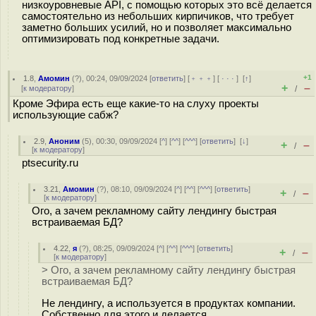
низкоуровневые API, с помощью которых это всё делается
самостоятельно из небольших кирпичиков, что требует
заметно больших усилий, но и позволяет максимально
оптимизировать под конкретные задачи.
+1
1.8
,
Амомин
(
?
), 00:24, 09/09/2024 [
ответить
] [
﹢﹢﹢
] [
· · ·
]
[
↑
]
+
–
[
к модератору
]
/
Кроме Эфира есть еще какие-то на слуху проекты
использующие сабж?
2.9
,
Аноним
(
5
), 00:30, 09/09/2024 [
^
] [
^^
] [
^^^
] [
ответить
]
[
↓
]
+
–
/
[
к модератору
]
ptsecurity.ru
3.21
,
Амомин
(
?
), 08:10, 09/09/2024 [
^
] [
^^
] [
^^^
] [
ответить
]
+
–
/
[
к модератору
]
Ого, а зачем рекламному сайту лендингу быстрая
встраиваемая БД?
4.22
,
я
(
?
), 08:25, 09/09/2024 [
^
] [
^^
] [
^^^
] [
ответить
]
+
–
/
[
к модератору
]
> Ого, а зачем рекламному сайту лендингу быстрая
встраиваемая БД?
Не лендингу, а используется в продуктах компании.
Собственно для этого и делается.