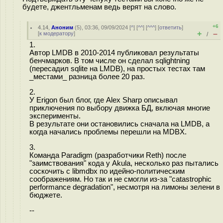
будете, джентльменам ведь верят на слово.
+6
4.14
,
Аноним
(
5
), 03:36, 09/09/2024 [
^
] [
^^
] [
^^^
] [
ответить
]
+
–
[
к модератору
]
/
1.
Автор LMDB в 2010-2014 публиковал результаты
бенчмарков. В том числе он сделал sqlightning
(пересадил sqlite на LMDB), на простых тестах там
_местами_ разница более 20 раз.
2.
У Erigon был блог, где Alex Sharp описывал
приключения по выбору движка БД, включая многие
эксперименты.
В результате они остановились сначала на LMDB, а
когда начались проблемы перешли на MDBX.
3.
Команда Paradigm (разработчики Reth) после
"заимствования" кода у Akula, несколько раз пытались
соскочить с libmdbx по идейно-политическим
соображениям. Но так и не смогли из-за "catastrophic
performance degradation", несмотря на лимоны зелени в
бюджете.
--