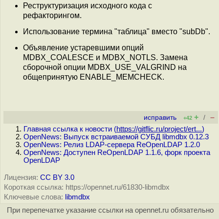
Реструктуризация исходного кода с
рефакторингом.
Использование термина "таблица" вместо "subDb".
Объявление устаревшими опций
MDBX_COALESCE и MDBX_NOTLS. Замена
сборочной опции MDBX_USE_VALGRIND на
общепринятую ENABLE_MEMCHECK.
+
–
исправить
/
+42
Главная ссылка к новости (
https://gitflic.ru/project/ert...
)
OpenNews: Выпуск встраиваемой СУБД libmdbx 0.12.3
OpenNews: Релиз LDAP-сервера ReOpenLDAP 1.2.0
OpenNews: Доступен ReOpenLDAP 1.1.6, форк проекта
OpenLDAP
Лицензия:
CC BY 3.0
Короткая ссылка: https://opennet.ru/61830-libmdbx
Ключевые слова:
libmdbx
При перепечатке указание ссылки на opennet.ru обязательно