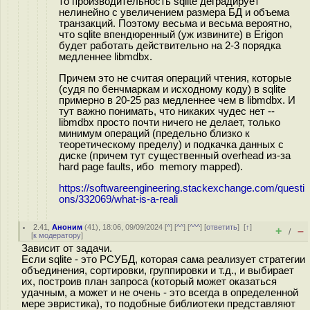
то производительность sqlite деградирует
нелинейно с увеличением размера БД и объема
транзакций. Поэтому весьма и весьма вероятно,
что sqlite впендюренный (уж извините) в Erigon
будет работать действительно на 2-3 порядка
медленнее libmdbx.
Причем это не считая операций чтения, которые
(судя по бенчмаркам и исходному коду) в sqlite
примерно в 20-25 раз медленнее чем в libmdbx. И
тут важно понимать, что никаких чудес нет --
libmdbx просто почти ничего не делает, только
минимум операций (предельно близко к
теоретическому пределу) и подкачка данных с
диске (причем тут существенный overhead из-за
hard page faults, ибо memory mapped).
https://softwareengineering.stackexchange.com/questi
ons/332069/what-is-a-reali
2.41
,
Аноним
(
41
), 18:06, 09/09/2024 [
^
] [
^^
] [
^^^
] [
ответить
]
[
↑
]
+
–
/
[
к модератору
]
Зависит от задачи.
Если sqlite - это РСУБД, которая сама реализует стратегии
объединения, сортировки, группировки и т.д., и выбирает
их, построив план запроса (который может оказаться
удачным, а может и не очень - это всегда в определенной
мере эвристика), то подобные библиотеки представляют