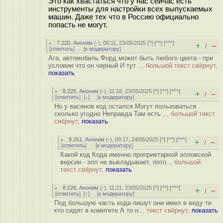
Это как хвастаться что у нас сейчас есть
инструменты для настройки всех выпускаемых
машин. Даже тех что в Россию официально
попасть не могут.
7.220
,
Аноним
(
-
), 09:11, 23/05/2025 [
^
] [
^^
] [
^^^
]
+
–
/
[
ответить
]
[
к модератору
]
Ага, автомобиль Форд может быть любого цвета - при
условии что он черный И тут ...
большой текст свёрнут,
показать
8.225
,
Аноним
(
-
), 11:18, 23/05/2025 [
^
] [
^^
] [
^^^
]
+
–
/
[
ответить
]
[
↓
] [
к модератору
]
Но у васянов код остался Могут пользоваться
сколько угодно Неправда Там есть ...
большой текст
свёрнут,
показать
9.251
,
Аноним
(
-
), 09:17, 24/05/2025 [
^
] [
^^
] [
^^^
]
+
–
/
[
ответить
]
[
к модератору
]
Какой код Кода именно проприетарной эпловской
версии - эпл не выкладывает, пото...
большой
текст свёрнут,
показать
8.226
,
Аноним
(
-
), 11:21, 23/05/2025 [
^
] [
^^
] [
^^^
]
+
–
/
[
ответить
]
[
↑
] [
к модератору
]
Под большую часть кода пишут они имел в виду те
кто сидят в комитете А то н...
текст свёрнут,
показать