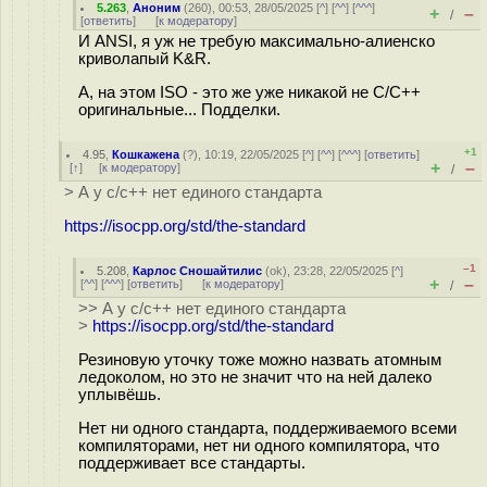
5.263
,
Аноним
(
260
), 00:53, 28/05/2025 [
^
] [
^^
] [
^^^
]
+
–
/
[
ответить
]
[
к модератору
]
И ANSI, я уж не требую максимально-алиенско
криволапый K&R.
А, на этом ISO - это же уже никакой не С/С++
оригинальные... Подделки.
+1
4.95
,
Кошкажена
(
?
), 10:19, 22/05/2025 [
^
] [
^^
] [
^^^
] [
ответить
]
+
–
[
↑
] [
к модератору
]
/
> А у с/с++ нет единого стандарта
https://isocpp.org/std/the-standard
–1
5.208
,
Карлос Сношайтилис
(
ok
), 23:28, 22/05/2025 [
^
]
+
–
[
^^
] [
^^^
] [
ответить
]
[
к модератору
]
/
>> А у с/с++ нет единого стандарта
>
https://isocpp.org/std/the-standard
Резиновую уточку тоже можно назвать атомным
ледоколом, но это не значит что на ней далеко
уплывёшь.
Нет ни одного стандарта, поддерживаемого всеми
компиляторами, нет ни одного компилятора, что
поддерживает все стандарты.