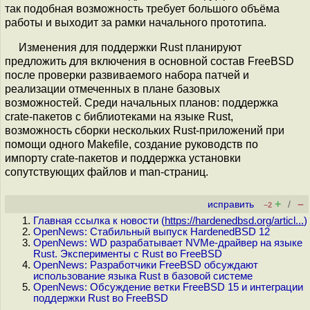
так подобная возможность требует большого объёма
работы и выходит за рамки начального прототипа.
Изменения для поддержки Rust планируют
предложить для включения в основной состав FreeBSD
после проверки развиваемого набора патчей и
реализации отмеченных в плане базовых
возможностей. Среди начальных планов: поддержка
crate-пакетов с библиотеками на языке Rust,
возможность сборки нескольких Rust-приложений при
помощи одного Makefile, создание руководств по
импорту crate-пакетов и поддержка установки
сопутствующих файлов и man-страниц.
+
–
исправить
/
–2
Главная ссылка к новости (
https://hardenedbsd.org/articl...
)
OpenNews: Стабильный выпуск HardenedBSD 12
OpenNews: WD разрабатывает NVMe-драйвер на языке
Rust. Эксперименты с Rust во FreeBSD
OpenNews: Разработчики FreeBSD обсуждают
использование языка Rust в базовой системе
OpenNews: Обсуждение ветки FreeBSD 15 и интеграции
поддержки Rust во FreeBSD