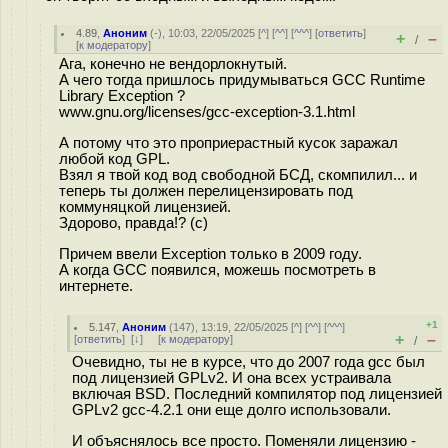
4.89
,
Аноним
(
-
), 10:03, 22/05/2025 [
^
] [
^^
] [
^^^
] [
ответить
]
+
–
/
[
к модератору
]
Ага, конечно не вендорлокнутый.
А чего тогда пришлось придумываться GCC Runtime
Library Exception ?
www.gnu.org/licenses/gcc-exception-3.1.html
А потому что это проприерастный кусок заражал
любой код GPL.
Взял я твой код вод свободной БСД, скомпилил... и
теперь ты должен перелицензировать под
коммуняцкой лицензией.
Здорово, правда!? (с)
Причем ввели Exception только в 2009 году.
А когда GCC появился, можешь посмотреть в
интернете.
+1
5.147
,
Аноним
(
147
), 13:19, 22/05/2025 [
^
] [
^^
] [
^^^
]
+
–
[
ответить
]
[
↓
] [
к модератору
]
/
Очевидно, ты не в курсе, что до 2007 года gcc был
под лицензией GPLv2. И она всех устраивала
включая BSD. Последний компилятор под лицензией
GPLv2 gcc-4.2.1 они еще долго использовали.
И объяснялось все просто. Поменяли лицензию -