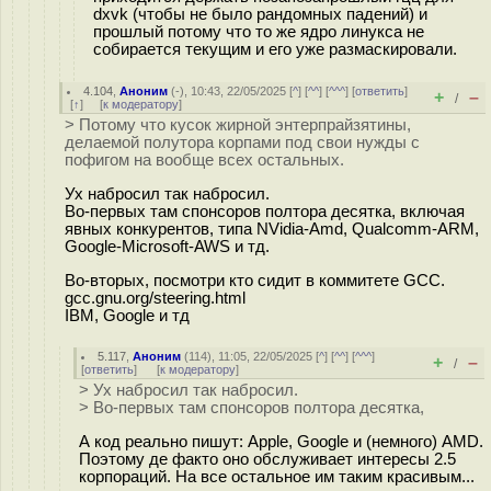
dxvk (чтобы не было рандомных падений) и
прошлый потому что то же ядро линукса не
собирается текущим и его уже размаскировали.
4.104
,
Аноним
(
-
), 10:43, 22/05/2025 [
^
] [
^^
] [
^^^
] [
ответить
]
+
–
/
[
↑
] [
к модератору
]
> Потому что кусок жирной энтерпрайзятины,
делаемой полутора корпами под свои нужды с
пофигом на вообще всех остальных.
Ух набросил так набросил.
Во-первых там спонсоров полтора десятка, включая
явных конкурентов, типа NVidia-Amd, Qualcomm-ARM,
Google-Microsoft-AWS и тд.
Во-вторых, посмотри кто сидит в коммитете GCC.
gcc.gnu.org/steering.html
IBM, Google и тд
5.117
,
Аноним
(
114
), 11:05, 22/05/2025 [
^
] [
^^
] [
^^^
]
+
–
/
[
ответить
]
[
к модератору
]
> Ух набросил так набросил.
> Во-первых там спонсоров полтора десятка,
А код реально пишут: Apple, Google и (немного) AMD.
Поэтому де факто оно обслуживает интересы 2.5
корпораций. На все остальное им таким красивым...