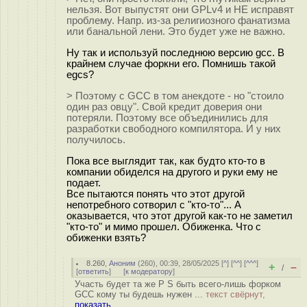
нельзя. Вот выпустят они GPLv4 и НЕ исправят
проблему. Напр. из-за религиозного фанатизма
или банальной лени. Это будет уже не важно.
Ну так и используй последнюю версию gcc. В
крайнем случае форкни его. Помнишь такой
egcs?
> Поэтому с GCC в том анекдоте - но "стоило
один раз овцу". Свой кредит доверия они
потеряли. Поэтому все объединились для
разработки свободного компилятора. И у них
получилось.
Пока все выглядит так, как будто кто-то в
компании обиделся на другого и руки ему не
подает.
Все пытаются понять что этот другой
непотребного сотворил с "кто-то"... А
оказывается, что этот другой как-то не заметил
"кто-то" и мимо прошел. Обиженка. Что с
обиженки взять?
8.260
,
Аноним
(
260
), 00:39, 28/05/2025 [
^
] [
^^
] [
^^^
]
+
–
/
[
ответить
]
[
к модератору
]
Участь будет та же P S быть всего-лишь форком
GCC кому ты будешь нужен ...
текст свёрнут,
показать