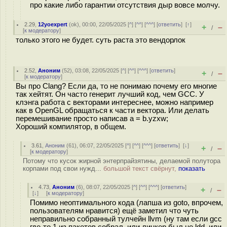
про какие либо гарантии отсутствия дыр вовсе молчу.
2.29
,
12yoexpert
(
ok
), 00:00, 22/05/2025 [
^
] [
^^
] [
^^^
] [
ответить
]
[
↑
]
+
–
/
[
к модератору
]
только этого не будет. суть раста это вендорлок
2.52
,
Аноним
(
52
), 03:08, 22/05/2025 [
^
] [
^^
] [
^^^
] [
ответить
]
+
–
/
[
к модератору
]
Вы про Clang? Если да, то не понимаю почему его многие
так хейтят. Он часто генерит лучший код, чем GCC. У
клэнга работа с векторами интереснее, можно например
как в OpenGL обращаться к части вектора. Или делать
перемешивание просто написав a = b.yzxw;
Хороший компилятор, в общем.
3.61
,
Аноним
(
61
), 06:07, 22/05/2025 [
^
] [
^^
] [
^^^
] [
ответить
]
[
↓
]
+
–
/
[
к модератору
]
Потому что кусок жирной энтерпрайзятины, делаемой полутора
корпами под свои нужд...
большой текст свёрнут,
показать
4.73
,
Аноним
(
6
), 08:07, 22/05/2025 [
^
] [
^^
] [
^^^
] [
ответить
]
+
–
/
[
↓
] [
к модератору
]
Помимо неоптимального кода (лапша из goto, впрочем,
пользователям нравится) ещё заметил что чуть
неправильно собранный тулчейн llvm (ну там если gcc