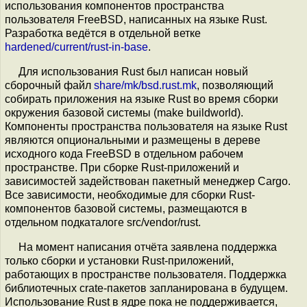
использования компонентов пространства
пользователя FreeBSD, написанных на языке Rust.
Разработка ведётся в отдельной ветке
hardened/current/rust-in-base
.
Для использования Rust был написан новый
сборочный файл
share/mk/bsd.rust.mk
, позволяющий
собирать приложения на языке Rust во время сборки
окружения базовой системы (make buildworld).
Компоненты пространства пользователя на языке Rust
являются опциональными и размещены в дереве
исходного кода FreeBSD в отдельном рабочем
пространстве. При сборке Rust-приложений и
зависимостей задействован пакетный менеджер Cargo.
Все зависимости, необходимые для сборки Rust-
компонентов базовой системы, размещаются в
отдельном подкаталоге src/vendor/rust.
На момент написания отчёта заявлена поддержка
только сборки и установки Rust-приложений,
работающих в пространстве пользователя. Поддержка
библиотечных crate-пакетов запланирована в будущем.
Использование Rust в ядре пока не поддерживается,