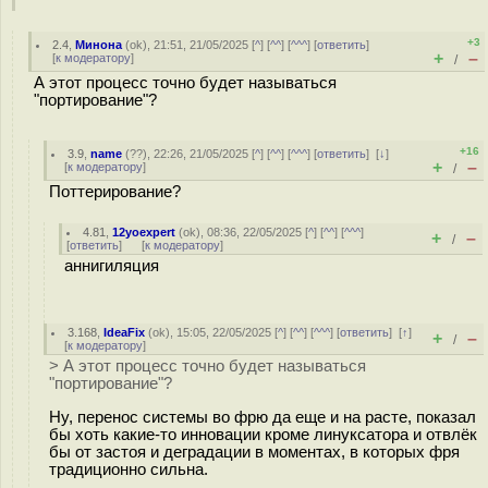
+3
2.4
,
Минона
(
ok
), 21:51, 21/05/2025 [
^
] [
^^
] [
^^^
] [
ответить
]
+
–
[
к модератору
]
/
А этот процесс точно будет называться
"портирование"?
+16
3.9
,
name
(
??
), 22:26, 21/05/2025 [
^
] [
^^
] [
^^^
] [
ответить
]
[
↓
]
+
–
[
к модератору
]
/
Поттерирование?
4.81
,
12yoexpert
(
ok
), 08:36, 22/05/2025 [
^
] [
^^
] [
^^^
]
+
–
/
[
ответить
]
[
к модератору
]
аннигиляция
3.168
,
IdeaFix
(
ok
), 15:05, 22/05/2025 [
^
] [
^^
] [
^^^
] [
ответить
]
[
↑
]
+
–
/
[
к модератору
]
> А этот процесс точно будет называться
"портирование"?
Ну, перенос системы во фрю да еще и на расте, показал
бы хоть какие-то инновации кроме линуксатора и отвлёк
бы от застоя и деградации в моментах, в которых фря
традиционно сильна.