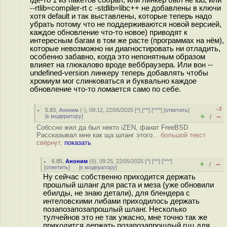
где-то 1 из пакетов собрал, или линкер был не ldd, или
--rtlib=compiler-rt с -stdlib=libc++ не добавлены в ключи
хотя default и так выставлены, которые теперь надо
убрать потому что не поддерживаются новой версией,
каждое обновление что-то новое) приводят к
интересным багам в том же расте (программах на нём),
которые невозможно ни диагностировать ни отладить,
особенно забавно, когда это непонятным образом
влияет на глюкалово вроде веббраузера. Или вон --
undefined-version линкеру теперь добавлять чтобы
хромиум мог слинковаться и буквально каждое
обновление что-то ломается само по себе.
–2
5.83
,
Аноним
(
-
), 09:12, 22/05/2025 [
^
] [
^^
] [
^^^
] [
ответить
]
+
–
[
к модератору
]
/
Собссно жил да был некто iZEN, фанат FreeBSD
Рассказывал мне как ща шланг этого...
большой текст
свёрнут,
показать
6.85
,
Аноним
(
6
), 09:25, 22/05/2025 [
^
] [
^^
] [
^^^
]
+
–
/
[
ответить
]
[
к модератору
]
Ну сейчас собственно приходится держать
прошлый шланг для раста и меза (уже обновили
ебилды, не знаю детали), для блендера с
интеловскими либами приходилось держать
позапозапозапрошлый шланг. Несколько
тулчейнов это не так ужасно, мне точно так же
приходится держать позапозапрошлый гцц для