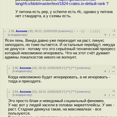
lang/rfcs/blob/master/text/1824-crates.io-default-rank
?
У питона есть pep, у scheme есть rfc, однако у питона
нет стандарта, а у схемы есть.
–1
1.35
,
Аноним
(
35
), 00:12, 22/05/2025 [
ответить
] [
﹢﹢﹢
] [
· · ·
]
[
↓
] [
↑
]
+
–
[
к модератору
]
/
Ясен пень. Винда давно уже переходит на раст, линукс
запоздало, но тоже пытается. И остальные перейдут, никуда
не денутся - потому что это серьёзный технический прогресс
который невозможно игноровать. Что на этот счёт думают
админы локалхостов никого не волнует.
+1
2.42
,
Аноним
(
42
), 00:29, 22/05/2025 [
^
] [
^^
] [
^^^
] [
ответить
]
+
–
[
к модератору
]
/
Когда невозможно будет игнорировать, а не игноровать -
тогда и приходите.
+1
2.54
,
Аноним
(
52
), 03:24, 22/05/2025 [
^
] [
^^
] [
^^^
] [
ответить
]
+
–
[
к модератору
]
/
Это просто блаж и неведомый социальный феномен.
У нас вот у людей засели в головах маркетплейсы. У них -
раст. Стадная движуха такая, на максималках - все
пользуются.