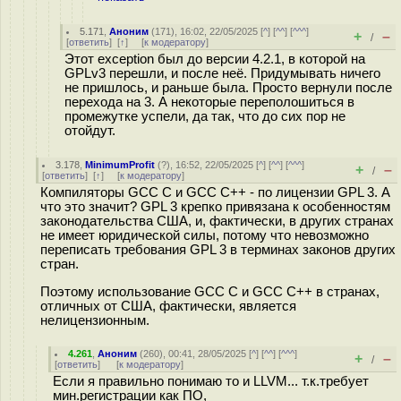
5.171
,
Аноним
(
171
), 16:02, 22/05/2025 [
^
] [
^^
] [
^^^
]
+
–
/
[
ответить
]
[
↑
] [
к модератору
]
Этот exception был до версии 4.2.1, в которой на
GPLv3 перешли, и после неё. Придумывать ничего
не пришлось, и раньше была. Просто вернули после
перехода на 3. А некоторые переполошиться в
промежутке успели, да так, что до сих пор не
отойдут.
3.178
,
MinimumProfit
(
?
), 16:52, 22/05/2025 [
^
] [
^^
] [
^^^
]
+
–
/
[
ответить
]
[
↑
] [
к модератору
]
Компиляторы GCC C и GCC C++ - по лицензии GPL 3. А
что это значит? GPL 3 крепко привязана к особенностям
законодательства США, и, фактически, в других странах
не имеет юридической силы, потому что невозможно
переписать требования GPL 3 в терминах законов других
стран.
Поэтому использование GCC C и GCC C++ в странах,
отличных от США, фактически, является
нелицензионным.
4.261
,
Аноним
(
260
), 00:41, 28/05/2025 [
^
] [
^^
] [
^^^
]
+
–
/
[
ответить
]
[
к модератору
]
Если я правильно понимаю то и LLVM... т.к.требует
мин.регистрации как ПО,