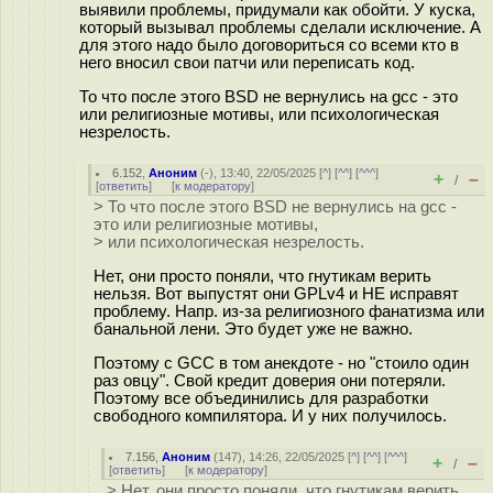
выявили проблемы, придумали как обойти. У куска,
который вызывал проблемы сделали исключение. А
для этого надо было договориться со всеми кто в
него вносил свои патчи или переписать код.
То что после этого BSD не вернулись на gcc - это
или религиозные мотивы, или психологическая
незрелость.
6.152
,
Аноним
(
-
), 13:40, 22/05/2025 [
^
] [
^^
] [
^^^
]
+
–
/
[
ответить
]
[
к модератору
]
> То что после этого BSD не вернулись на gcc -
это или религиозные мотивы,
> или психологическая незрелость.
Нет, они просто поняли, что гнутикам верить
нельзя. Вот выпустят они GPLv4 и НЕ исправят
проблему. Напр. из-за религиозного фанатизма или
банальной лени. Это будет уже не важно.
Поэтому с GCC в том анекдоте - но "стоило один
раз овцу". Свой кредит доверия они потеряли.
Поэтому все объединились для разработки
свободного компилятора. И у них получилось.
7.156
,
Аноним
(
147
), 14:26, 22/05/2025 [
^
] [
^^
] [
^^^
]
+
–
/
[
ответить
]
[
к модератору
]
> Нет, они просто поняли, что гнутикам верить