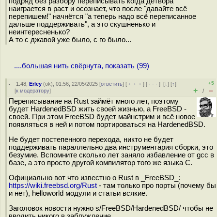
подряд без разбору переписывать когда детвора
наиграется в раст и осознает, что после "давайте всё
перепишем!" начнётся "а теперь надо всё переписанное
дальше поддерживать", а это скушненько и
неинтересненько?
А то с джавой уже было, с го было...
....большая нить свёрнута, показать (99)
+5
1.48
,
Erley
(
ok
), 01:56, 22/05/2025 [
ответить
] [
﹢﹢﹢
] [
· · ·
]
[
↓
] [
↑
]
+
–
[
к модератору
]
/
Переписывание на Rust займёт много лет, поэтому
будет HardenedBSD жить своей жизнью, а FreeBSD -
своей. При этом FreeBSD будет майнстрим и всё новое
появляться в ней и потом портироваться на HardenedBSD.
Не будет постепенного перехода, никто не будет
поддерживать параллельно два инструментария сборки, это
безумие. Вспомните сколько лет заняло избавление от gcc в
базе, а это просто другой компилятор того же языка С.
Официально вот что известно о Rust в _FreeBSD_:
https://wiki.freebsd.org/Rust
- там только про порты (почему бы
и нет), helloworld модули и статьи всякие.
Заголовок новости нужно s/FreeBSD/HardenedBSD/ чтобы не
вводить никого в заблуждение.