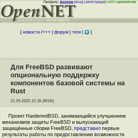
Профиль:
Аноним
(
вход
|
регистрация
)
неRU
opennet.me
[
новости
/
+++
|
форум
|
теги
|
]
Для FreeBSD развивают
опциональную поддержку
компонентов базовой системы на
Rust
21.05.2025 21:36 (MSK)
Проект HardenedBSD, занимающийся улучшением
механизмов защиты FreeBSD и выпускающий
защищённые сборки FreeBSD,
представил
первые
результаты работы по предоставлению возможности