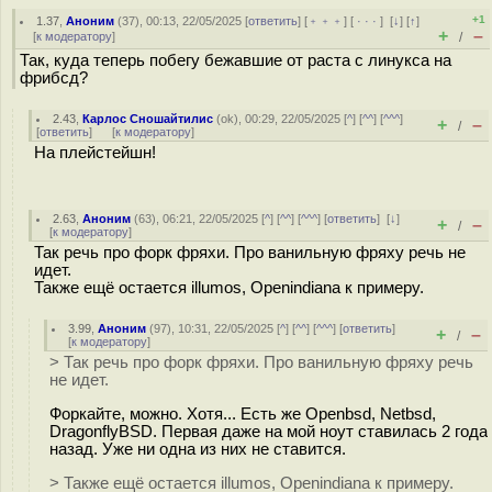
+1
1.37
,
Аноним
(
37
), 00:13, 22/05/2025 [
ответить
] [
﹢﹢﹢
] [
· · ·
]
[
↓
] [
↑
]
+
–
[
к модератору
]
/
Так, куда теперь побегу бежавшие от раста с линукса на
фрибсд?
2.43
,
Карлос Сношайтилис
(
ok
), 00:29, 22/05/2025 [
^
] [
^^
] [
^^^
]
+
–
/
[
ответить
]
[
к модератору
]
На плейстейшн!
2.63
,
Аноним
(
63
), 06:21, 22/05/2025 [
^
] [
^^
] [
^^^
] [
ответить
]
[
↓
]
+
–
/
[
к модератору
]
Так речь про форк фряхи. Про ванильную фряху речь не
идет.
Также ещё остается illumos, Openindiana к примеру.
3.99
,
Аноним
(
97
), 10:31, 22/05/2025 [
^
] [
^^
] [
^^^
] [
ответить
]
+
–
/
[
к модератору
]
> Так речь про форк фряхи. Про ванильную фряху речь
не идет.
Форкайте, можно. Хотя... Есть же Openbsd, Netbsd,
DragonflyBSD. Первая даже на мой ноут ставилась 2 года
назад. Уже ни одна из них не ставится.
> Также ещё остается illumos, Openindiana к примеру.