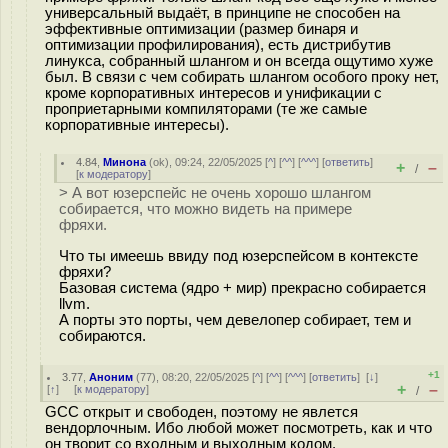
универсальный выдаёт, в принципе не способен на
эффективные оптимизации (размер бинаря и
оптимизации профилирования), есть дистрибутив
линукса, собранный шлангом и он всегда ощутимо хуже
был. В связи с чем собирать шлангом особого проку нет,
кроме корпоративных интересов и унификации с
проприетарными компиляторами (те же самые
корпоративные интересы).
4.84
,
Минона
(
ok
), 09:24, 22/05/2025 [
^
] [
^^
] [
^^^
] [
ответить
]
+
–
/
[
к модератору
]
> А вот юзерспейс не очень хорошо шлангом
собирается, что можно видеть на примере
фряхи.
Что ты имеешь ввиду под юзерспейсом в контексте
фряхи?
Базовая система (ядро + мир) прекрасно собирается
llvm.
А порты это порты, чем девелопер собирает, тем и
собираются.
+1
3.77
,
Аноним
(
77
), 08:20, 22/05/2025 [
^
] [
^^
] [
^^^
] [
ответить
]
[
↓
]
+
–
[
↑
] [
к модератору
]
/
GCC открыт и свободен, поэтому не явлется
вендорлочным. Ибо любой может посмотреть, как и что
он творит со входным и выходным кодом.