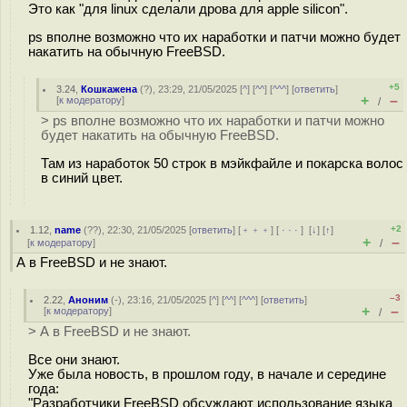
Это как "для linux сделали дрова для apple silicon".
ps вполне возможно что их наработки и патчи можно будет
накатить на обычную FreeBSD.
+5
3.24
,
Кошкажена
(
?
), 23:29, 21/05/2025 [
^
] [
^^
] [
^^^
] [
ответить
]
+
–
[
к модератору
]
/
> ps вполне возможно что их наработки и патчи можно
будет накатить на обычную FreeBSD.
Там из наработок 50 строк в мэйкфайле и покарска волос
в синий цвет.
+2
1.12
,
name
(
??
), 22:30, 21/05/2025 [
ответить
] [
﹢﹢﹢
] [
· · ·
]
[
↓
] [
↑
]
+
–
[
к модератору
]
/
А в FreeBSD и не знают.
–3
2.22
,
Аноним
(
-
), 23:16, 21/05/2025 [
^
] [
^^
] [
^^^
] [
ответить
]
+
–
[
к модератору
]
/
> А в FreeBSD и не знают.
Все они знают.
Уже была новость, в прошлом году, в начале и середине
года:
"Разработчики FreeBSD обсуждают использование языка