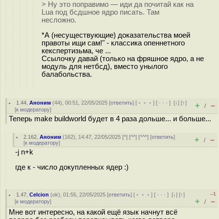
> Ну это поправимо — иди да почитай как на
Lua под бсдшное ядро писать. Там
несложно.
*А (несуществующие) доказательства моей
правоты ищи сам!" - классика опеннетного
кекспертизьма, че ...
Ссылочку давай (только на фряшное ядро, а не
модуль для нетбсд), вместо унылого
балабольства.
1.44
,
Аноним
(
44
), 00:51, 22/05/2025 [
ответить
] [
﹢﹢﹢
] [
· · ·
]
[
↓
] [
↑
]
+
–
/
[
к модератору
]
Теперь make buildworld будет в 4 раза дольше... и больше...
2.162
,
Аноним
(
162
), 14:47, 22/05/2025 [
^
] [
^^
] [
^^^
] [
ответить
]
+
–
/
[
к модератору
]
-j n+k
где к - число докупленных ядер :)
–1
1.47
,
Celcion
(
ok
), 01:55, 22/05/2025 [
ответить
] [
﹢﹢﹢
] [
· · ·
]
[
↓
] [
↑
]
+
–
[
к модератору
]
/
Мне вот интересно, на какой ещё язык начнут всё