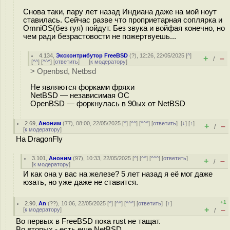
Снова таки, пару лет назад Индиана даже на мой ноут
ставилась. Сейчас разве что проприетарная соплярка и
OmniOS(без гуя) пойдут. Без звука и войфая конечно, но
чем ради безрастовости не пожертвуешь...
4.134
,
Эксконтрибутор FreeBSD
(
?
), 12:26, 22/05/2025 [
^
]
+
–
/
[
^^
] [
^^^
] [
ответить
]
[
к модератору
]
> Openbsd, Netbsd
Не являются форками фряхи
NetBSD — независимая ОС
OpenBSD — форкнулась в 90ых от NetBSD
2.69
,
Аноним
(
77
), 08:00, 22/05/2025 [
^
] [
^^
] [
^^^
] [
ответить
]
[
↓
] [
↑
]
+
–
/
[
к модератору
]
На DragonFly
3.101
,
Аноним
(
97
), 10:33, 22/05/2025 [
^
] [
^^
] [
^^^
] [
ответить
]
+
–
/
[
к модератору
]
И как она у вас на железе? 5 лет назад я её мог даже
юзать, но уже даже не ставится.
+1
2.90
,
An
(
??
), 10:06, 22/05/2025 [
^
] [
^^
] [
^^^
] [
ответить
]
[
↑
]
+
–
[
к модератору
]
/
Во первых в FreeBSD пока rust не тащат.
Во вторых - есть еще NetBSD.