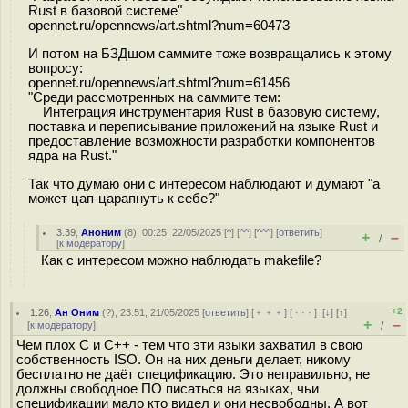
Rust в базовой системе"
opennet.ru/opennews/art.shtml?num=60473
И потом на БЗДшом саммите тоже возвращались к этому
вопросу:
opennet.ru/opennews/art.shtml?num=61456
"Среди рассмотренных на саммите тем:
Интеграция инструментария Rust в базовую систему,
поставка и переписывание приложений на языке Rust и
предоставление возможности разработки компонентов
ядра на Rust."
Так что думаю они с интересом наблюдают и думают "а
может цап-царапнуть к себе?"
3.39
,
Аноним
(
8
), 00:25, 22/05/2025 [
^
] [
^^
] [
^^^
] [
ответить
]
+
–
/
[
к модератору
]
Как с интересом можно наблюдать makefile?
+2
1.26
,
Ан Оним
(
?
), 23:51, 21/05/2025 [
ответить
] [
﹢﹢﹢
] [
· · ·
]
[
↓
] [
↑
]
+
–
[
к модератору
]
/
Чем плох C и C++ - тем что эти языки захватил в свою
собственность ISO. Он на них деньги делает, никому
бесплатно не даёт спецификацию. Это неправильно, не
должны свободное ПО писаться на языках, чьи
спецификации мало кто видел и они несвободны. А вот