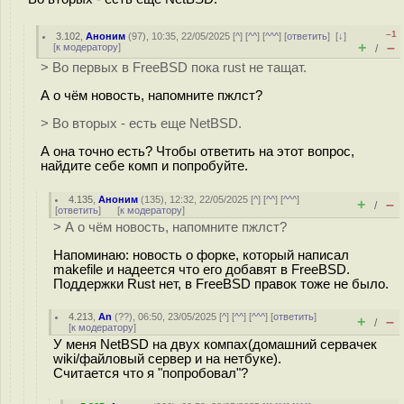
–1
3.102
,
Аноним
(
97
), 10:35, 22/05/2025 [
^
] [
^^
] [
^^^
] [
ответить
]
[
↓
]
+
–
[
к модератору
]
/
> Во первых в FreeBSD пока rust не тащат.
А о чём новость, напомните пжлст?
> Во вторых - есть еще NetBSD.
А она точно есть? Чтобы ответить на этот вопрос,
найдите себе комп и попробуйте.
4.135
,
Аноним
(
135
), 12:32, 22/05/2025 [
^
] [
^^
] [
^^^
]
+
–
/
[
ответить
]
[
к модератору
]
> А о чём новость, напомните пжлст?
Напоминаю: новость о форке, который написал
makefile и надеется что его добавят в FreeBSD.
Поддержки Rust нет, в FreeBSD правок тоже не было.
4.213
,
An
(
??
), 06:50, 23/05/2025 [
^
] [
^^
] [
^^^
] [
ответить
]
+
–
/
[
к модератору
]
У меня NetBSD на двух компах(домашний сервачек
wiki/файловый сервер и на нетбуке).
Считается что я "попробовал"?