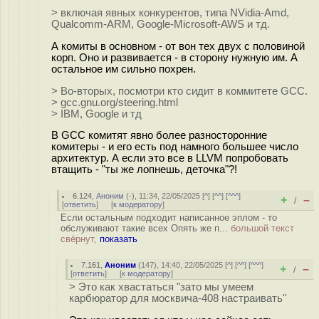
> включая явных конкурентов, типа NVidia-Amd,
Qualcomm-ARM, Google-Microsoft-AWS и тд.
А комиты в основном - от вон тех двух с половиной
корп. Оно и развивается - в сторону нужную им. А
остальное им сильно похрен.
> Во-вторых, посмотри кто сидит в коммитете GCC.
> gcc.gnu.org/steering.html
> IBM, Google и тд
В GCC комитят явно более разносторонние
комитеры - и его есть под намного большее число
архитектур. А если это все в LLVM попробовать
втащить - "ты же лопнешь, деточка"?!
6.124
,
Аноним
(
-
), 11:34, 22/05/2025 [
^
] [
^^
] [
^^^
]
+
–
/
[
ответить
]
[
к модератору
]
Если остальным подходит написанное эплом - то
обслуживают такие всех Опять же п...
большой текст
свёрнут,
показать
7.161
,
Аноним
(
147
), 14:40, 22/05/2025 [
^
] [
^^
] [
^^^
]
+
–
/
[
ответить
]
[
к модератору
]
> Это как хвастаться "зато мы умеем
карбюратор для москвича-408 настраивать"