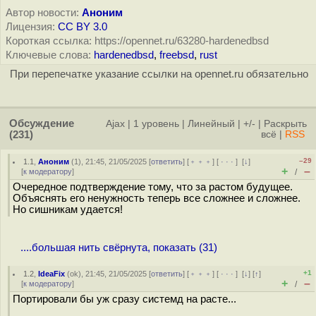
Автор новости:
Аноним
Лицензия:
CC BY 3.0
Короткая ссылка: https://opennet.ru/63280-hardenedbsd
Ключевые слова:
hardenedbsd
,
freebsd
,
rust
При перепечатке указание ссылки на opennet.ru обязательно
Обсуждение
Ajax
|
1 уровень
|
Линейный
|
+/-
|
Раскрыть
(231)
всё
|
RSS
–29
1.1
,
Аноним
(
1
), 21:45, 21/05/2025 [
ответить
] [
﹢﹢﹢
] [
· · ·
]
[
↓
]
+
–
[
к модератору
]
/
Очередное подтверждение тому, что за растом будущее.
Объяснять его ненужность теперь все сложнее и сложнее.
Но сишникам удается!
....большая нить свёрнута, показать (31)
+1
1.2
,
IdeaFix
(
ok
), 21:45, 21/05/2025 [
ответить
] [
﹢﹢﹢
] [
· · ·
]
[
↓
] [
↑
]
+
–
[
к модератору
]
/
Портировали бы уж сразу системд на расте...