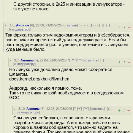
С другой стороны, в 2к25 и инновации в линуксаторе -
это уже не плохо.
1.6
,
Аноним
(
6
), 22:00, 21/05/2025 [
ответить
] [
﹢﹢﹢
] [
· · ·
]
[
↓
] [
↑
]
+
–
/
[
к модератору
]
Так фряха только этим недокомпилятором и (не)собирается,
ровно никаких препятствий для поддержки раста. Если бы
раст поддерживался gcc, я уверен, претензий и с линуксом
куда меньше было.
2.7
,
Аноним
(
-
), 22:04, 21/05/2025 [
^
] [
^^
] [
^^^
] [
ответить
]
[
↓
]
+
–
/
[
к модератору
]
Но линукс уже довольно давно может собираться
шлангом.
docs.kernel.org/kbuild/llvm.html
Андроид, насколько я помню, тоже.
Так что не вижу острой необходимости в вендорлочном
GCC.
3.10
,
Аноним
(
6
), 22:26, 21/05/2025 [
^
] [
^^
] [
^^^
] [
ответить
]
[
↓
]
+
–
/
[
к модератору
]
Сам линукс собирают, в основном, стараниями
разработчиков андроида. А вот юзерспейс не очень
хорошо шлангом собирается, что можно видеть на
примере фряхи. Только шланг код всё ещё хуже и менее