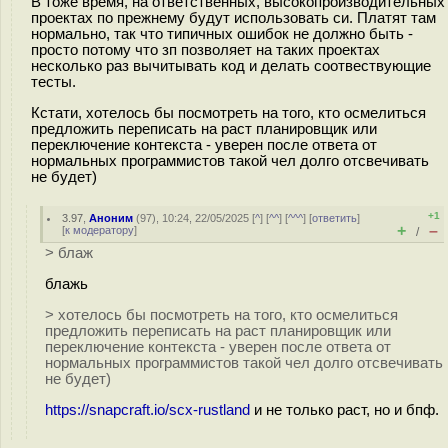
В тоже время, на ответственных, высокопроизводительных
проектах по прежнему будут использовать си. Платят там
нормально, так что типичных ошибок не должно быть -
просто потому что зп позволяет на таких проектах
несколько раз вычитывать код и делать соотвествующие
тесты.
Кстати, хотелось бы посмотреть на того, кто осмелиться
предложить переписать на раст планировщик или
переключение контекста - уверен после ответа от
нормальных программистов такой чел долго отсвечивать
не будет)
+1
3.97
,
Аноним
(
97
), 10:24, 22/05/2025 [
^
] [
^^
] [
^^^
] [
ответить
]
+
–
[
к модератору
]
/
> блаж
блажь
> хотелось бы посмотреть на того, кто осмелиться
предложить переписать на раст планировщик или
переключение контекста - уверен после ответа от
нормальных программистов такой чел долго отсвечивать
не будет)
https://snapcraft.io/scx-rustland
и не только раст, но и бпф.