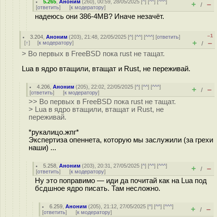
5.265
,
Аноним
(
260
), 00:59, 28/05/2025 [
^
] [
^^
] [
^^^
]
+
–
/
[
ответить
]
[
к модератору
]
надеюсь они 386-4MB? Иначе незачёт.
–1
3.204
,
Аноним
(
203
), 21:48, 22/05/2025 [
^
] [
^^
] [
^^^
] [
ответить
]
+
–
[
↑
] [
к модератору
]
/
> Во первых в FreeBSD пока rust не тащат.
Lua в ядро втащили, втащат и Rust, не переживай.
4.206
,
Аноним
(
205
), 22:02, 22/05/2025 [
^
] [
^^
] [
^^^
]
+
–
/
[
ответить
]
[
к модератору
]
>> Во первых в FreeBSD пока rust не тащат.
> Lua в ядро втащили, втащат и Rust, не
переживай.
*рукалицо.жпг*
Экспертиза опеннета, которую мы заслужили (за грехи
наши) ...
5.258
,
Аноним
(
203
), 20:31, 27/05/2025 [
^
] [
^^
] [
^^^
]
+
–
/
[
ответить
]
[
к модератору
]
Ну это поправимо — иди да почитай как на Lua под
бсдшное ядро писать. Там несложно.
6.259
,
Аноним
(
205
), 21:12, 27/05/2025 [
^
] [
^^
] [
^^^
]
+
–
/
[
ответить
]
[
к модератору
]