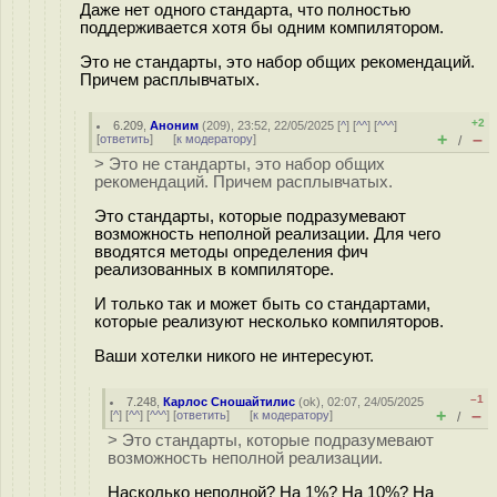
Даже нет одного стандарта, что полностью
поддерживается хотя бы одним компилятором.
Это не стандарты, это набор общих рекомендаций.
Причем расплывчатых.
+2
6.209
,
Аноним
(
209
), 23:52, 22/05/2025 [
^
] [
^^
] [
^^^
]
+
–
[
ответить
]
[
к модератору
]
/
> Это не стандарты, это набор общих
рекомендаций. Причем расплывчатых.
Это стандарты, которые подразумевают
возможность неполной реализации. Для чего
вводятся методы определения фич
реализованных в компиляторе.
И только так и может быть со стандартами,
которые реализуют несколько компиляторов.
Ваши хотелки никого не интересуют.
–1
7.248
,
Карлос Сношайтилис
(
ok
), 02:07, 24/05/2025
+
–
[
^
] [
^^
] [
^^^
] [
ответить
]
[
к модератору
]
/
> Это стандарты, которые подразумевают
возможность неполной реализации.
Насколько неполной? На 1%? На 10%? На