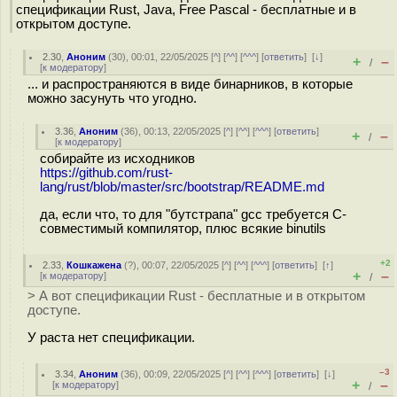
спецификации Rust, Java, Free Pascal - бесплатные и в
открытом доступе.
2.30
,
Аноним
(
30
), 00:01, 22/05/2025 [
^
] [
^^
] [
^^^
] [
ответить
]
[
↓
]
+
–
/
[
к модератору
]
... и распространяются в виде бинарников, в которые
можно засунуть что угодно.
3.36
,
Аноним
(
36
), 00:13, 22/05/2025 [
^
] [
^^
] [
^^^
] [
ответить
]
+
–
/
[
к модератору
]
собирайте из исходников
https://github.com/rust-
lang/rust/blob/master/src/bootstrap/README.md
да, если что, то для "бутстрапа" gcc требуется С-
совместимый компилятор, плюс всякие binutils
+2
2.33
,
Кошкажена
(
?
), 00:07, 22/05/2025 [
^
] [
^^
] [
^^^
] [
ответить
]
[
↑
]
+
–
[
к модератору
]
/
> А вот спецификации Rust - бесплатные и в открытом
доступе.
У раста нет спецификации.
–3
3.34
,
Аноним
(
36
), 00:09, 22/05/2025 [
^
] [
^^
] [
^^^
] [
ответить
]
[
↓
]
+
–
[
к модератору
]
/