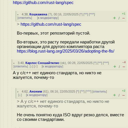
https://github.com/rust-lang/spec
+1
4.38
,
Кошкажена
(
?
), 00:16, 22/05/2025 [
^
] [
^^
] [
^^^
]
+
–
[
ответить
]
[
к модератору
]
/
>
https://github.com/rust-lang/spec
Во-первых, этот репозиторий пустой.
Во-вторых, это расту передали наработки другой
организации для другого комплиятора раста
https://blog.rust-lang.org/2025/03/26/adopting-the-fls/
–4
3.40
,
Карлос Сношайтилис
(
ok
), 00:28, 22/05/2025 [
^
] [
^^
] [
^^^
]
+
–
[
ответить
]
[
↓
] [
↑
] [
к модератору
]
/
А у с/с++ нет единого стандарта, но никто не
жалуется, почему-то
+2
4.62
,
Аноним
(
61
), 06:16, 22/05/2025 [
^
] [
^^
] [
^^^
] [
ответить
]
+
–
[
↓
] [
к модератору
]
/
> А у с/с++ нет единого стандарта, но никто не
жалуется, почему-то
Не очень понятно куда ISO вдруг резко делся, вместе
со своими стандартами.