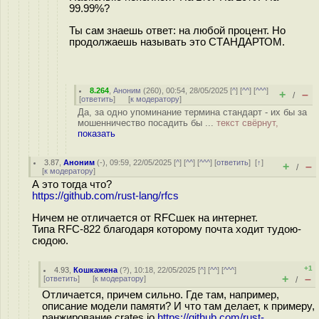
99.99%?
Ты сам знаешь ответ: на любой процент. Но
продолжаешь называть это СТАНДАРТОМ.
8.264
,
Аноним
(
260
), 00:54, 28/05/2025 [
^
] [
^^
] [
^^^
]
+
–
/
[
ответить
]
[
к модератору
]
Да, за одно упоминание термина стандарт - их бы за
мошенничество посадить бы ...
текст свёрнут,
показать
3.87
,
Аноним
(
-
), 09:59, 22/05/2025 [
^
] [
^^
] [
^^^
] [
ответить
]
[
↑
]
+
–
/
[
к модератору
]
А это тогда что?
https://github.com/rust-lang/rfcs
Ничем не отличается от RFCшек на интернет.
Типа RFC-822 благодаря которому почта ходит тудою-
сюдою.
+1
4.93
,
Кошкажена
(
?
), 10:18, 22/05/2025 [
^
] [
^^
] [
^^^
]
+
–
[
ответить
]
[
к модератору
]
/
Отличается, причем сильно. Где там, например,
описание модели памяти? И что там делает, к примеру,
ранжирование crates.io
https://github.com/rust-