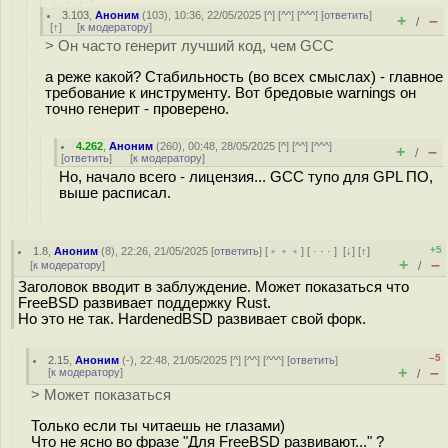
3.103
,
Аноним
(
103
), 10:36, 22/05/2025 [
^
] [
^^
] [
^^^
] [
ответить
]
+
–
/
[
↑
] [
к модератору
]
> Он часто генерит лучший код, чем GCC
а реже какой? Стабильность (во всех смыслах) - главное
требование к инструменту. Вот бредовые warnings он
точно генерит - проверено.
4.262
,
Аноним
(
260
), 00:48, 28/05/2025 [
^
] [
^^
] [
^^^
]
+
–
/
[
ответить
]
[
к модератору
]
Но, начало всего - лицензия... GCC тупо для GPL ПО,
выше расписал.
+5
1.8
,
Аноним
(
8
), 22:26, 21/05/2025 [
ответить
] [
﹢﹢﹢
] [
· · ·
]
[
↓
] [
↑
]
+
–
[
к модератору
]
/
Заголовок вводит в заблуждение. Может показаться что
FreeBSD развивает поддержку Rust.
Но это не так. HardenedBSD развивает свой форк.
–5
2.15
,
Аноним
(
-
), 22:48, 21/05/2025 [
^
] [
^^
] [
^^^
] [
ответить
]
+
–
[
к модератору
]
/
> Может показаться
Только если ты читаешь не глазами)
Что не ясно во фразе "Для FreeBSD развивают..." ?