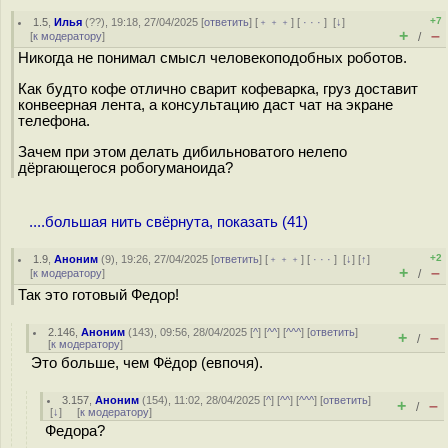
+7
1.5
,
Илья
(
??
), 19:18, 27/04/2025 [
ответить
] [
﹢﹢﹢
] [
· · ·
]
[
↓
]
+
–
[
к модератору
]
/
Никогда не понимал смысл человекоподобных роботов.
Как будто кофе отлично сварит кофеварка, груз доставит
конвеерная лента, а консультацию даст чат на экране
телефона.
Зачем при этом делать дибильноватого нелепо
дёргающегося робогуманоида?
....большая нить свёрнута, показать (41)
+2
1.9
,
Аноним
(
9
), 19:26, 27/04/2025 [
ответить
] [
﹢﹢﹢
] [
· · ·
]
[
↓
] [
↑
]
+
–
[
к модератору
]
/
Так это готовый Федор!
2.146
,
Аноним
(
143
), 09:56, 28/04/2025 [
^
] [
^^
] [
^^^
] [
ответить
]
+
–
/
[
к модератору
]
Это больше, чем Фёдор (евпочя).
3.157
,
Аноним
(
154
), 11:02, 28/04/2025 [
^
] [
^^
] [
^^^
] [
ответить
]
+
–
/
[
↓
] [
к модератору
]
Федора?