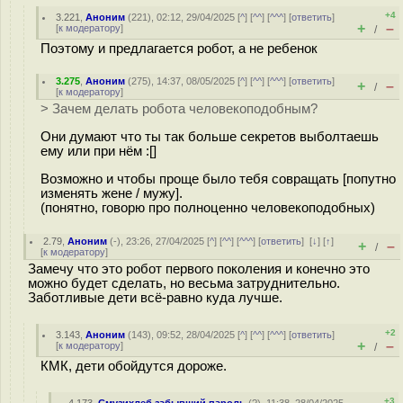
+4
3.221
,
Аноним
(
221
), 02:12, 29/04/2025 [
^
] [
^^
] [
^^^
] [
ответить
]
+
–
[
к модератору
]
/
Поэтому и предлагается робот, а не ребенок
3.275
,
Аноним
(
275
), 14:37, 08/05/2025 [
^
] [
^^
] [
^^^
] [
ответить
]
+
–
/
[
к модератору
]
> Зачем делать робота человекоподобным?
Они думают что ты так больше секретов выболтаешь
ему или при нём :[]
Возможно и чтобы проще было тебя совращать [попутно
изменять жене / мужу].
(понятно, говорю про полноценно человекоподобных)
2.79
,
Аноним
(
-
), 23:26, 27/04/2025 [
^
] [
^^
] [
^^^
] [
ответить
]
[
↓
] [
↑
]
+
–
/
[
к модератору
]
Замечу что это робот первого поколения и конечно это
можно будет сделать, но весьма затруднительно.
Заботливые дети всё-равно куда лучше.
+2
3.143
,
Аноним
(
143
), 09:52, 28/04/2025 [
^
] [
^^
] [
^^^
] [
ответить
]
+
–
[
к модератору
]
/
КМК, дети обойдутся дороже.
+3