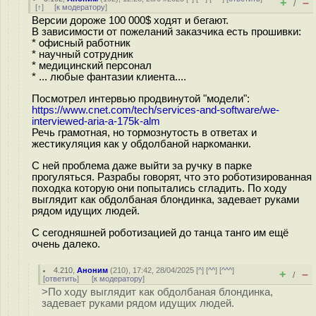
+
–
/
[
↑
] [
к модератору
]
Версии дороже 100 000$ ходят и бегают.
В зависимости от пожеланий заказчика есть прошивки:
* офисный работник
* научный сотрудник
* медицинский персонал
* ... любые фантазии клиента....
Посмотрел интервью продвинутой "модели":
https://www.cnet.com/tech/services-and-software/we-
interviewed-aria-a-175k-alm
Речь грамотная, но тормознутость в ответах и
жестикуляция как у обдолбаной наркоманки.
С ней проблема даже выйти за ручку в парке
прогуляться. Разрабы говорят, что это роботизированная
походка которую они попытались сгладить. По ходу
выглядит как обдолбаная блондинка, задевает руками
рядом идущих людей.
С сегодняшней роботизацией до танца танго им ещё
очень далеко.
4.210
,
Аноним
(
210
), 17:42, 28/04/2025 [
^
] [
^^
] [
^^^
]
+
–
/
[
ответить
]
[
к модератору
]
>По ходу выглядит как обдолбаная блондинка,
задевает руками рядом идущих людей.