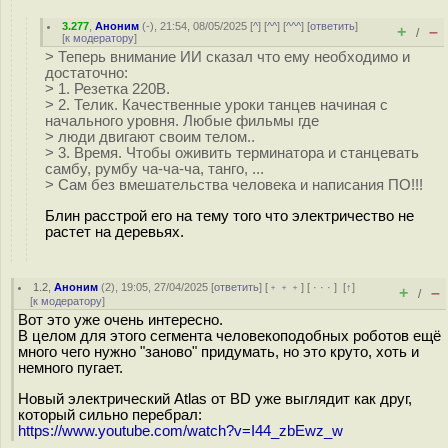
3.277
,
Аноним
(
-
), 21:54, 08/05/2025 [
^
] [
^^
] [
^^^
] [
ответить
]
+
–
/
[
к модератору
]
> Теперь внимание ИИ сказал что ему необходимо и
достаточно:
> 1. Резетка 220В.
> 2. Телик. Качественные уроки танцев начиная с
начального уровня. Любые фильмы где
> люди двигают своим телом..
> 3. Время. Чтобы оживить терминатора и станцевать
самбу, румбу ча-ча-ча, танго, ...
> Сам без вмешательства человека и написания ПО!!!
Блин расстрой его на тему того что электричество не
растет на деревьях.
1.2
,
Аноним
(
2
), 19:05, 27/04/2025 [
ответить
] [
﹢﹢﹢
] [
· · ·
]
[
↑
]
+
–
/
[
к модератору
]
Вот это уже очень интересно.
В целом для этого сегмента человекоподобных роботов ещё
много чего нужно "заново" придумать, но это круто, хоть и
немного пугает.
Новый электрический Atlas от BD уже выглядит как друг,
который сильно перебрал:
https://www.youtube.com/watch?v=I44_zbEwz_w