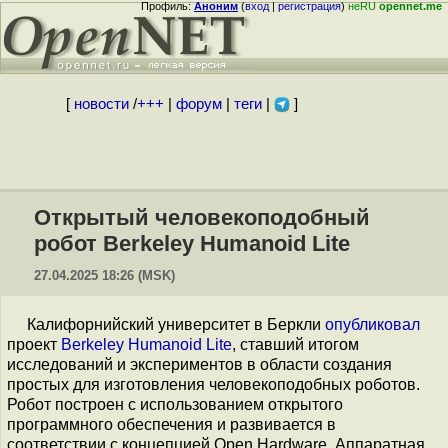
Профиль:
Аноним
(
вход
|
регистрация
)
неRU
opennet.me
[
новости
/
+++
|
форум
|
теги
|
]
Открытый человекоподобный
робот Berkeley Humanoid Lite
27.04.2025 18:26 (MSK)
Калифорнийский университет в Беркли
опубликовал
проект
Berkeley Humanoid Lite
, ставший итогом
исследований и экспериментов в области создания
простых для изготовления человекоподобных роботов.
Робот построен с использованием открытого
программного обеспечения и развивается в
соответствии с концепцией Open Hardware. Аппаратная