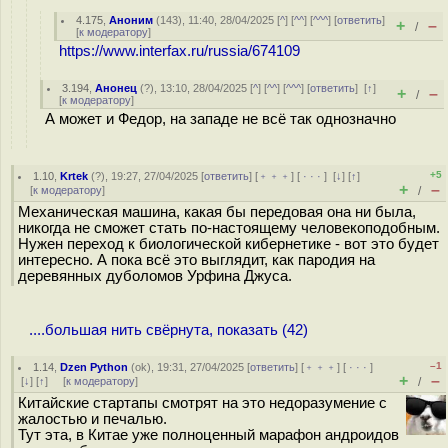
4.175
,
Аноним
(
143
), 11:40, 28/04/2025 [
^
] [
^^
] [
^^^
] [
ответить
]
+
–
/
[
к модератору
]
https://www.interfax.ru/russia/674109
3.194
,
Анонец
(
?
), 13:10, 28/04/2025 [
^
] [
^^
] [
^^^
] [
ответить
]
[
↑
]
+
–
/
[
к модератору
]
А может и Федор, на западе не всё так однозначно
+5
1.10
,
Krtek
(
?
), 19:27, 27/04/2025 [
ответить
] [
﹢﹢﹢
] [
· · ·
]
[
↓
] [
↑
]
+
–
[
к модератору
]
/
Механическая машина, какая бы передовая она ни была,
никогда не сможет стать по-настоящему человекоподобным.
Нужен переход к биологической кибернетике - вот это будет
интересно. А пока всё это выглядит, как пародия на
деревянных дуболомов Урфина Джуса.
....большая нить свёрнута, показать (42)
–1
1.14
,
Dzen Python
(
ok
), 19:31, 27/04/2025 [
ответить
] [
﹢﹢﹢
] [
· · ·
]
+
–
[
↓
] [
↑
] [
к модератору
]
/
Китайские стартапы смотрят на это недоразумение с
жалостью и печалью.
Тут эта, в Китае уже полноценный марафон андроидов