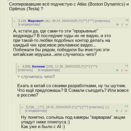
Скопировавшие всё подчистую с Atlas (Boston Dynamics) и
Optimus (Tesla) ?
+2
3.126
,
Жироватт
(
ok
), 08:24, 28/04/2025 [
^
] [
^^
] [
^^^
] [
ответить
]
+
–
[
к модератору
]
/
А, кстати да, где сами-то эти "прорывные"
ведроиды? В последние годы их не видно, и это
при такой-то любви подобных контор делать на
каждый чих красивое рекламное видео...
Побежали бы рядом, победили бы вчистую эти
китайские игрушки...или случилось чего?
+1
4.208
,
Аноним
(
103
), 17:39, 28/04/2025 [
^
] [
^^
] [
^^^
]
+
–
[
ответить
]
[
к модератору
]
/
> случилось чего?
Ехать в китай со своими разработками, ну ты шутник.
Что ещё предложишь? В Сомали съездить? Или вовсе
в россию?
+1
5.216
,
_
(
??
), 18:15, 28/04/2025 [
^
] [
^^
] [
^^^
] [
ответить
]
[
↓
]
+
–
[
к модератору
]
/
Ну понятно, сольёшь под камеры "варварам" акции
упадут ниже плинтуса :)
Как уже и было с AI :)