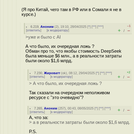
(Я про Китай, чего там в РФ или в Сомали я не в
курсе.)
–1
6.219
,
Аноним
(
2
), 19:10, 28/04/2025 [
^
] [
^^
] [
^^^
]
+
–
[
ответить
]
[
к модератору
]
/
>уже и было с AI
А что было, их очередная ложь ?
Обман про то, что якобы стоимость DeepSeek
была меньше $6 млн., а в реальности затраты
были около $1,6 млрд.
+2
7.230
,
Жироватт
(
ok
), 08:12, 29/04/2025 [
^
] [
^^
] [
^^^
]
+
–
[
ответить
]
[
к модератору
]
/
> А что было, их очередная ложь ?
Так сказали на очередном неполживом
ресурсе с "это очевидно"?
7.265
,
Аноним
(
257
), 00:43, 08/05/2025 [
^
] [
^^
] [
^^^
]
+
–
/
[
ответить
]
[
к модератору
]
А, что за:
> а в реальности затраты были около $1,6 млрд.
P.S.