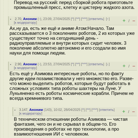
Перевод на русский: перед сборкой робота приготовьте
промышленный пресс, клетку и цистерну жидкого азота.
2.70
,
Аноним
(
-
), 23:09, 27/04/2025 [
^
] [
^^
] [
^^^
] [
ответить
]
[
↑
]
+
–
/
[
к модератору
]
Ах,ну да, есть же ещё и аниме Атом:Начало. Там
рассказывается о 3 поколениях роботов, 2 из которых уже
существуют точно на сегодняшний день -
радиоуправляемые и внутри которых сидит человек. 3
поколение абсолютно автономно и его создали во имя
науки для помощи людям.
2.90
,
Аноним
(
-
), 23:53, 27/04/2025 [
^
] [
^^
] [
^^^
] [
ответить
]
[
↓
]
+
–
/
[
к модератору
]
Есть ещё у Азимова интересные роботы, но по факту
другие идеи позаимствовали у него множество его. Разве-
что можно выделить роботов, которые будут работать в
сложных условиях типа роботы шахтеры на Луне. У
Лукьяненко есть роботы космические корабли. Причем не
всегда кремниевого типа.
3.147
,
Аноним
(
143
), 10:02, 28/04/2025 [
^
] [
^^
] [
^^^
] [
ответить
]
+
–
/
[
к модератору
]
В техническом отношении роботы Азимова — чистая
фантазия, чего он и не скрывал в общем-то. Его
произведения о роботах не про технологии, а про
взаимоотношения ИИ с человеком.