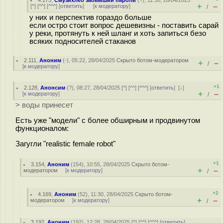
4.173
,
Смузихлеб забывший пароль
(
?
), 11:38, 28/04/2025
+
–
[
^
] [
^^
] [
^^^
] [
ответить
]
[
к модератору
]
/
у них и перспектив гораздо больше
если остро стоит вопрос дешевизны - поставить сарай
у реки, протянуть к ней шланг и хоть запиться безо
всяких подносителей стаканов
2.111
,
Аноним
(
-
), 05:22, 28/04/2025
Скрыто ботом-модератором
+
–
/
[
к модератору
]
+1
2.128
,
Анонсим
(
?
), 08:27, 28/04/2025 [
^
] [
^^
] [
^^^
] [
ответить
]
[
↓
]
+
–
[
к модератору
]
/
> воды принесет
Есть уже "модели" с более обширным и продвинутом
функционалом:
Загугли "realistic female robot"
+1
3.154
,
Аноним
(
154
), 10:55, 28/04/2025
Скрыто ботом-
+
–
модератором
[
к модератору
]
/
+2
4.169
,
Аноним
(
52
), 11:30, 28/04/2025
Скрыто ботом-
+
–
модератором
[
к модератору
]
/
3.192
,
Аноним
(
192
), 12:28, 28/04/2025 [
^
] [
^^
] [
^^^
] [
ответить
]