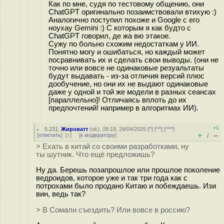
Как по мне, судя по тестовому общению, они
ChatGPT оригинально позаимствовали втихую :)
Аналогично поступил похоже и Google с его
ноухау Gemini :) С которым я как будто с
ChatGPT говорил, де жа вю этакое.
Сужу по больно схожим недостаткам у ИИ.
Понятно могу и ошибаться, но каждый может
посравнивать их и сделать свои выводы. (они не
точно или вовсе не одинаковые резуальтаты
будут выдавать - из-за отличия версий плюс
дообучение, но они их не выдают одинаковые
даже у одной и той же модели в разных сеансах
[параллельно]! Отличаясь вплоть до их
предпочтений! например в алгоритмах ИИ).
+1
5.231
,
Жироватт
(
ok
), 08:19, 29/04/2025 [
^
] [
^^
] [
^^^
]
+
–
[
ответить
]
[
↑
] [
к модератору
]
/
> Ехать в китай со своими разработками, ну
ты шутник. Что ещё предложишь?
Ну да. Берешь позапрошлое или прошлое поколение
ведроидов, которое уже и так три года как с
потрохами было продано Китаю и побеждаешь. Изи
вин, ведь так?
> В Сомали съездить? Или вовсе в россию?