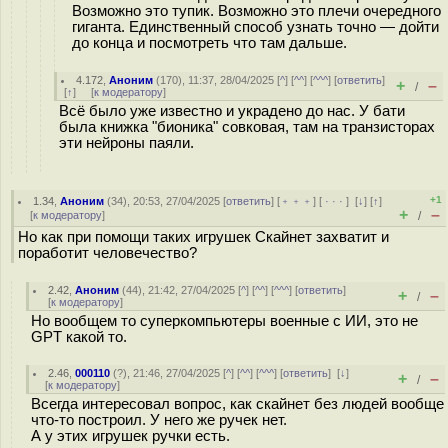
Возможно это тупик. Возможно это плечи очередного
гиганта. Единственный способ узнать точно — дойти
до конца и посмотреть что там дальше.
4.172
,
Аноним
(
170
), 11:37, 28/04/2025 [
^
] [
^^
] [
^^^
] [
ответить
]
+
–
/
[
↑
] [
к модератору
]
Всё было уже известно и украдено до нас. У бати
была книжка "бионика" совковая, там на транзисторах
эти нейроны паяли.
+1
1.34
,
Аноним
(
34
), 20:53, 27/04/2025 [
ответить
] [
﹢﹢﹢
] [
· · ·
]
[
↓
] [
↑
]
+
–
[
к модератору
]
/
Но как при помощи таких игрушек Скайнет захватит и
поработит человечество?
2.42
,
Аноним
(
44
), 21:42, 27/04/2025 [
^
] [
^^
] [
^^^
] [
ответить
]
+
–
/
[
к модератору
]
Но вообщем то суперкомпьютеры военные с ИИ, это не
GPT какой то.
2.46
,
000110
(
?
), 21:46, 27/04/2025 [
^
] [
^^
] [
^^^
] [
ответить
]
[
↓
]
+
–
/
[
к модератору
]
Всегда интересовал вопрос, как скайнет без людей вообще
что-то построил. У него же ручек нет.
А у этих игрушек ручки есть.