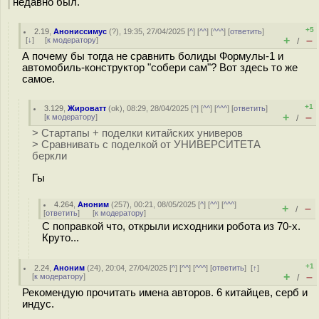
недавно был.
+5
2.19
,
Анониссимус
(
?
), 19:35, 27/04/2025 [
^
] [
^^
] [
^^^
] [
ответить
]
+
–
[
↓
] [
к модератору
]
/
А почему бы тогда не сравнить болиды Формулы-1 и
автомобиль-конструктор "собери сам"? Вот здесь то же
самое.
+1
3.129
,
Жироватт
(
ok
), 08:29, 28/04/2025 [
^
] [
^^
] [
^^^
] [
ответить
]
+
–
[
к модератору
]
/
> Стартапы + поделки китайских универов
> Сравнивать с поделкой от УНИВЕРСИТЕТА
беркли
Гы
4.264
,
Аноним
(
257
), 00:21, 08/05/2025 [
^
] [
^^
] [
^^^
]
+
–
/
[
ответить
]
[
к модератору
]
С поправкой что, открыли исходники робота из 70-х.
Круто...
+1
2.24
,
Аноним
(
24
), 20:04, 27/04/2025 [
^
] [
^^
] [
^^^
] [
ответить
]
[
↑
]
+
–
[
к модератору
]
/
Рекомендую прочитать имена авторов. 6 китайцев, серб и
индус.