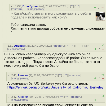
3.233
,
Dzen Python
(
ok
), 20:40, 29/04/2025 [
^
] [
^^
] [
^^^
]
+
–
/
[
ответить
]
[
к модератору
]
> Китайский стартап я могу распечатать у себя в
подвале и использовать как хочу?
Тебе написали выше.
Хотя ты и этого дроида собрать не сможешь: сложнаааа-
с
+1
1.31
,
Аноним
(
31
), 20:41, 27/04/2025 [
ответить
] [
﹢﹢﹢
] [
· · ·
]
[
↓
] [
↑
]
+
–
[
к модератору
]
/
В 00-х, оканчивал универ и у однокурсника его была
дипломная работа - человекоподобный робот. Он примерно
также выглядел. Тогда такого AI хайпа не было, так что от
него толку всё равно бы не было.
+1
2.40
,
Аноним
(
2
), 21:07, 27/04/2025 [
^
] [
^^
] [
^^^
] [
ответить
]
+
–
[
к модератору
]
/
А оканчивал бы UC Berkeley уже бы озолотился.
https://en.wikipedia.org/wiki/University_of_California,_Berkeley
+2
2.47
,
Аноним
(
50
), 21:46, 27/04/2025 [
^
] [
^^
] [
^^^
] [
ответить
]
+
–
[
к модератору
]
/
Мы на турбопаскале писали свои нейросети ещё до