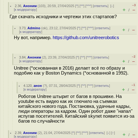
–3
2.36
,
Аноним
(
103
), 20:59, 27/04/2025 [
^
] [
^^
] [
^^^
] [
ответить
]
[
↓
]
+
–
[
к модератору
]
/
Где скачать исходники и чертежи этих стартапов?
3.73
,
Admino
(
ok
), 23:12, 27/04/2025 [
^
] [
^^
] [
^^^
] [
ответить
]
+
–
/
[
к модератору
]
Ну вот, например.
https://github.com/unitreerobotics
–2
3.84
,
Аноним
(
2
), 23:39, 27/04/2025 [
^
] [
^^
] [
^^^
] [
ответить
]
+
–
[
к модератору
]
/
Unitree (*основанная в 2016) делает всё по образу и
подобию как у Boston Dynamics (*основанной в 1992).
–1
4.120
,
анон
(
?
), 07:31, 28/04/2025 [
^
] [
^^
] [
^^^
] [
ответить
]
+
–
[
к модератору
]
/
Роботов Unitree штырит от багов в прошивке. На
youtube есть видео как их глючило на съемках
китайского нового года. Постановка, удачные кадры,
люди операторы за кадром. Один робот даже "напал"
испугав посетителей. Китайский skynet появится из-за
багов по случайности
2.39
,
Аноним
(
2
), 21:04, 27/04/2025 [
^
] [
^^
] [
^^^
] [
ответить
]
[
↓
] [
↑
]
+
–
/
[
к модератору
]