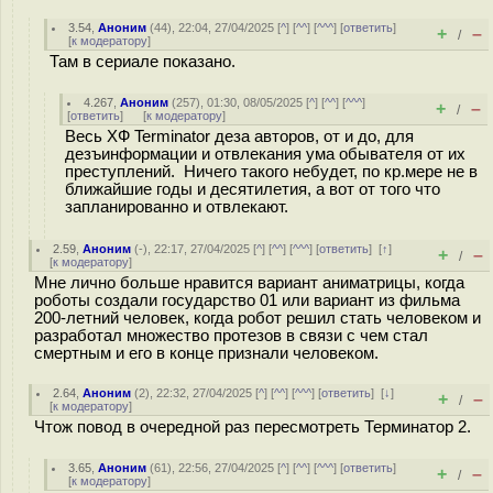
3.54
,
Аноним
(
44
), 22:04, 27/04/2025 [
^
] [
^^
] [
^^^
] [
ответить
]
+
–
/
[
к модератору
]
Там в сериале показано.
4.267
,
Аноним
(
257
), 01:30, 08/05/2025 [
^
] [
^^
] [
^^^
]
+
–
/
[
ответить
]
[
к модератору
]
Весь ХФ Terminator деза авторов, от и до, для
дезъинформации и отвлекания ума обывателя от их
преступлений. Ничего такого небудет, по кр.мере не в
ближайшие годы и десятилетия, а вот от того что
запланированно и отвлекают.
2.59
,
Аноним
(
-
), 22:17, 27/04/2025 [
^
] [
^^
] [
^^^
] [
ответить
]
[
↑
]
+
–
/
[
к модератору
]
Мне лично больше нравится вариант аниматрицы, когда
роботы создали государство 01 или вариант из фильма
200-летний человек, когда робот решил стать человеком и
разработал множество протезов в связи с чем стал
смертным и его в конце признали человеком.
2.64
,
Аноним
(
2
), 22:32, 27/04/2025 [
^
] [
^^
] [
^^^
] [
ответить
]
[
↓
]
+
–
/
[
к модератору
]
Чтож повод в очередной раз пересмотреть Терминатор 2.
3.65
,
Аноним
(
61
), 22:56, 27/04/2025 [
^
] [
^^
] [
^^^
] [
ответить
]
+
–
/
[
к модератору
]