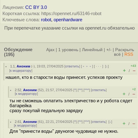
Лицензия:
CC BY 3.0
Короткая ссылка: https://opennet.ru/63146-robot
Ключевые слова:
robot
,
openhardware
При перепечатке указание ссылки на opennet.ru обязательно
Обсуждение
Ajax
|
1 уровень
|
Линейный
|
+/-
|
Раскрыть
(195)
всё
|
RSS
+43
1.1
,
Аноним
(
-
), 19:03, 27/04/2025 [
ответить
] [
﹢﹢﹢
] [
· · ·
]
[
↓
]
+
–
[
к модератору
]
/
нашел, кто в старости воды принесет. успехов проекту
+2
2.52
,
Аноним
(
52
), 21:57, 27/04/2025 [
^
] [
^^
] [
^^^
] [
ответить
]
+
–
[
к модератору
]
/
ты не сможешь оплатить электричество и у робота сядет
батарейка
сразу покупай педальную зарядку
2.61
,
Аноним
(
61
), 22:21, 27/04/2025 [
^
] [
^^
] [
^^^
] [
ответить
]
[
↓
]
+
–
/
[
к модератору
]
Для "принести воды" двуногое чудовище не нужно.