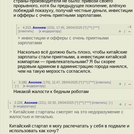
страны-производители не было: привози своего
прорывного, хотя бы предыдущее поколение, влёгкую
побеждай показуху, получай честные деньги, инвестиции
и офферы с очень приятными зарплатами.
–3
4.213
,
Аноним
(
103
), 17:45, 28/04/2025 [
^
] [
^^
] [
^^^
]
+
–
[
ответить
]
[
к модератору
]
/
> инвестиции и офферы с очень приятными
зарплатами
Насколько всё должно быть плохо, чтобы китайские
зарплаты стали приятными, а инвестиции китайской
компартии — привлекательными? Я бы скорее
рядовым админом в администрацию города нанялся,
чем на такую мерзость согласился.
3.180
,
Аноним
(
170
), 11:47, 28/04/2025 [
^
] [
^^
] [
^^^
] [
ответить
]
+
–
/
[
↑
] [
к модератору
]
Никакой жалости к бедным роботам
2.226
,
Аноним
(
221
), 02:35, 29/04/2025 [
^
] [
^^
] [
^^^
] [
ответить
]
[
↑
]
+
–
/
[
к модератору
]
> Китайские стартапы смотрят на это недоразумение с
жалостью и печалью.
Китайский стартап я могу распечатать у себя в подвале и
использовать как хочу?