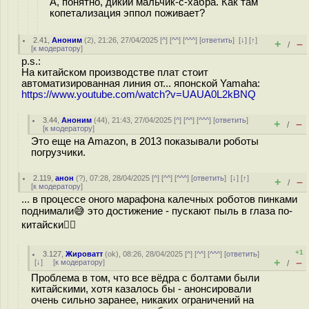
А, понятно, дикий мальчик-с-хабра. Как там
копетализация эппол поживает?
2.41
,
Аноним
(
2
), 21:26, 27/04/2025 [
^
] [
^^
] [
^^^
] [
ответить
]
[
↓
] [
↑
]
+
–
/
[
к модератору
]
p.s.:
На китайском производстве плат стоит
автоматизированная линия от... японской Yamaha:
https://www.youtube.com/watch?v=UAUA0L2kBNQ
3.44
,
Аноним
(
44
), 21:43, 27/04/2025 [
^
] [
^^
] [
^^^
] [
ответить
]
+
–
/
[
к модератору
]
Это еще на Amazon, в 2013 показывали роботы
погрузчики.
2.119
,
анон
(
?
), 07:28, 28/04/2025 [
^
] [
^^
] [
^^^
] [
ответить
]
[
↓
] [
↑
]
+
–
/
[
к модератору
]
... в процессе оного марафона калечных роботов пинками
поднимали😅 это достижение - пускают пыль в глаза по-
китайски🤷‍♂️
+1
3.127
,
Жироватт
(
ok
), 08:26, 28/04/2025 [
^
] [
^^
] [
^^^
] [
ответить
]
+
–
[
↓
] [
к модератору
]
/
Проблема в том, что все вёдра с болтами были
китайскими, хотя казалось бы - анонсировали
очень сильно заранее, никаких ограничений на