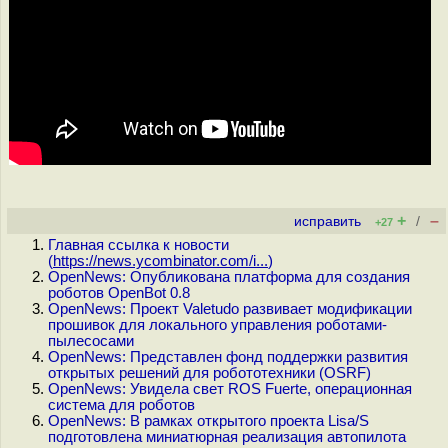
+
–
исправить
/
+27
Главная ссылка к новости
(
https://news.ycombinator.com/i...
)
OpenNews: Опубликована платформа для создания
роботов OpenBot 0.8
OpenNews: Проект Valetudo развивает модификации
прошивок для локального управления роботами-
пылесосами
OpenNews: Представлен фонд поддержки развития
открытых решений для робототехники (OSRF)
OpenNews: Увидела свет ROS Fuerte, операционная
система для роботов
OpenNews: В рамках открытого проекта Lisa/S
подготовлена миниатюрная реализация автопилота