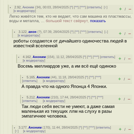
2.92
,
Аноним
(
34
), 00:03, 28/04/2025 [
^
] [
^^
] [
^^^
] [
ответить
]
[
↑
]
+
–
/
[
к модератору
]
Легко живётся тем, кто не ведает, что сам машина из пластмассы,
воды и металла, ...
большой текст свёрнут,
показать
3.122
,
анон
(
?
), 07:39, 28/04/2025 [
^
] [
^^
] [
^^^
] [
ответить
]
[
↓
]
+
–
/
[
к модератору
]
роботы создаются от дичайшего одиночества людей в
известной вселенной
4.162
,
Аноним
(
154
), 11:12, 28/04/2025 [
^
] [
^^
] [
^^^
] [
ответить
]
+
–
/
[
к модератору
]
Восемь миллиардов уже, а им всё ещё одиноко
5.165
,
Аноним
(
44
), 11:18, 28/04/2025 [
^
] [
^^
] [
^^^
]
+
–
/
[
ответить
]
[
к модератору
]
А правда что на одного Японца 4 Японки.
5.212
,
Аноним
(
210
), 17:44, 28/04/2025 [
^
] [
^^
] [
^^^
]
+
–
/
[
ответить
]
[
к модератору
]
Так люди себя вести не умеют, а даже самая
маленькая из текущих ллм на слуху в разы
эмпатичнее человека.
3.177
,
Аноним
(
170
), 11:44, 28/04/2025 [
^
] [
^^
] [
^^^
] [
ответить
]
+
–
/
[
↑
] [
к модератору
]