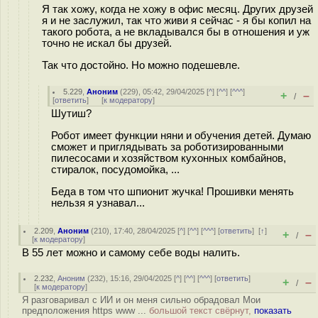
Я так хожу, когда не хожу в офис месяц. Других друзей
я и не заслужил, так что живи я сейчас - я бы копил на
такого робота, а не вкладывался бы в отношения и уж
точно не искал бы друзей.
Так что достойно. Но можно подешевле.
5.229
,
Аноним
(
229
), 05:42, 29/04/2025 [
^
] [
^^
] [
^^^
]
+
–
/
[
ответить
]
[
к модератору
]
Шутиш?
Робот имеет функции няни и обучения детей. Думаю
сможет и приглядывать за роботизированными
пилесосами и хозяйством кухонных комбайнов,
стиралок, посудомойка, ...
Беда в том что шпионит жучка! Прошивки менять
нельзя я узнавал...
2.209
,
Аноним
(
210
), 17:40, 28/04/2025 [
^
] [
^^
] [
^^^
] [
ответить
]
[
↑
]
+
–
/
[
к модератору
]
В 55 лет можно и самому себе воды налить.
2.232
,
Аноним
(
232
), 15:16, 29/04/2025 [
^
] [
^^
] [
^^^
] [
ответить
]
+
–
/
[
к модератору
]
Я разговаривал с ИИ и он меня сильно обрадовал Мои
предположения https www ...
большой текст свёрнут,
показать