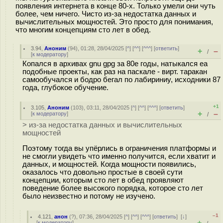
появления интернета в конце 80-х. Только умели они чуть
более, чем ничего. Чисто из-за недостатка данных и
вычислительных мощностей. Это просто для понимания,
что многим концепциям сто лет в обед.
3.94
,
Аноним
(
94
), 01:28, 28/04/2025 [
^
] [
^^
] [
^^^
] [
ответить
]
+
–
/
[
к модератору
]
Копался в архивах gnu gpg за 80е годы, натыкался еа
подобные проекты, как раз на паскале - вирт. таракан
самообучался и бодро бегал по лабириниу, исходники 87
года, глубокое обучение.
+1
3.105
,
Аноним
(
103
), 03:11, 28/04/2025 [
^
] [
^^
] [
^^^
] [
ответить
]
+
–
[
к модератору
]
/
> из-за недостатка данных и вычислительных
мощностей
Поэтому тогда вы упёрлись в ограничения платформы и
не смогли увидеть что именно получится, если хватит и
данных, и мощностей. Когда мощности появились,
оказалось что довольно простые в своей сути
концепции, которым сто лет в обед проявляют
поведение более высокого порядка, которое сто лет
было неизвестно и потому не изучено.
–1
4.121
,
анон
(
?
), 07:36, 28/04/2025 [
^
] [
^^
] [
^^^
] [
ответить
]
[
↓
]
+
–
[
к модератору
]