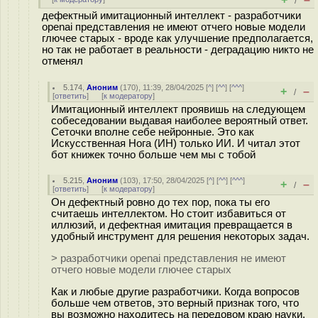
/
дефектный имитационный интеллект - разработчики
openai представления не имеют отчего новые модели
глючее старых - вроде как улучшение предполагается,
но так не работает в реальности - деградацию никто не
отменял
5.174
,
Аноним
(
170
), 11:39, 28/04/2025 [
^
] [
^^
] [
^^^
]
+
–
/
[
ответить
]
[
к модератору
]
Имитационный интеллект проявишь на следующем
собеседовании выдавая наиболее вероятный ответ.
Сеточки вполне себе нейронные. Это как
Искусственная Нога (ИН) только ИИ. И читал этот
бот книжек точно больше чем мы с тобой
5.215
,
Аноним
(
103
), 17:50, 28/04/2025 [
^
] [
^^
] [
^^^
]
+
–
/
[
ответить
]
[
к модератору
]
Он дефектный ровно до тех пор, пока ты его
считаешь интеллектом. Но стоит избавиться от
иллюзий, и дефектная имитация превращается в
удобный инструмент для решения некоторых задач.
> разработчики openai представления не имеют
отчего новые модели глючее старых
Как и любые другие разработчики. Когда вопросов
больше чем ответов, это верный признак того, что
вы возможно находитесь на передовом краю науки.