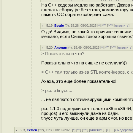
На С++ кодеры медленно работают. Джава и
сделать сборку jre без этого, компилятору 
память ОС обратно забирает сама.
5.19
,
Bottle
(
?
), 15:28, 08/02/2025 [
^
] [
^^
] [
^^^
] [
ответить
]
О да! Видимо, по какой-то причине сишники
мешало, если Сишка такой хороший язычок
5.20
,
Аноним
(
-
), 15:49, 08/02/2025 [
^
] [
^^
] [
^^^
] [
ответить
> Показательно что?
Показательно что на сишке не осилили)))
> С++ там только из-за STL контейнеров, с
Ахаха, это еще более показательно!
> pcc и tinycc...
... не являются оптимизирующими компилят
pcc 1.1.0 поддерживает только x86 и x86-6
процов) и его выкинули даже из бзди.
tinycc чуть лучше, он еще в арм смог, но вс
2.3
,
Семен
(
??
), 11:30, 08/02/2025 [
^
] [
^^
] [
^^^
] [
ответить
]
[
↑
] [
к модерато