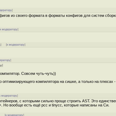
одератору
]
нфигов из своего формата в форматы конфигов для систем сборк
к модератору
]
ь
]
[
к модератору
]
ератору
]
е!
омпилятор. Совсем чуть-чуть))
го оптимизирующего компилятора на сишке, а только на плюсах -
к модератору
]
нтейнеров, с которыми сильно проще строить AST. Это единств
 Но вообще есть ещё pcc и tinycc, которые написаны на Си.
]
[
к модератору
]