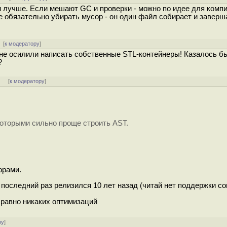
 лучше. Если мешают GC и проверки - можно по идее для комп
не обязательно убирать мусор - он один файл собирает и заверш
[
к модератору
]
 не осилили написать собственные STL-контейнеры! Казалось бы
?
]
[
к модератору
]
 которыми сильно проще строить AST.
орами.
4, последний раз релизился 10 лет назад (читай нет поддержки 
е равно никаких оптимизаций
ру
]