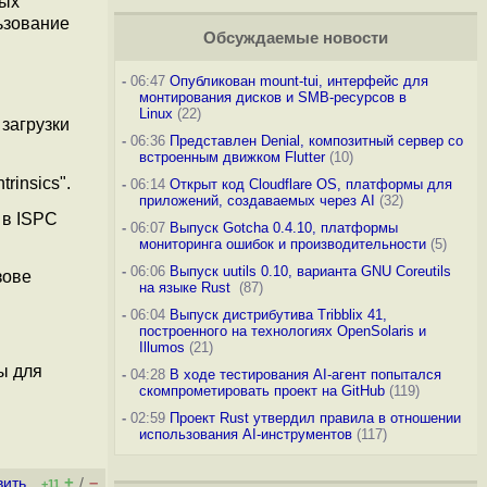
ных
ьзование
Обсуждаемые новости
-
06:47
Опубликован mount-tui, интерфейс для
монтирования дисков и SMB-ресурсов в
Linux
(22)
 загрузки
-
06:36
Представлен Denial, композитный сервер со
встроенным движком Flutter
(10)
rinsics".
-
06:14
Открыт код Cloudflare OS, платформы для
приложений, создаваемых через AI
(32)
 в ISPC
-
06:07
Выпуск Gotcha 0.4.10, платформы
мониторинга ошибок и производительности
(5)
-
06:06
Выпуск uutils 0.10, варианта GNU Coreutils
зове
на языке Rust
(87)
-
06:04
Выпуск дистрибутива Tribblix 41,
построенного на технологиях OpenSolaris и
Illumos
(21)
ы для
-
04:28
В ходе тестирования AI-агент попытался
скомпрометировать проект на GitHub
(119)
-
02:59
Проект Rust утвердил правила в отношении
использования AI-инструментов
(117)
+
–
вить
/
+11