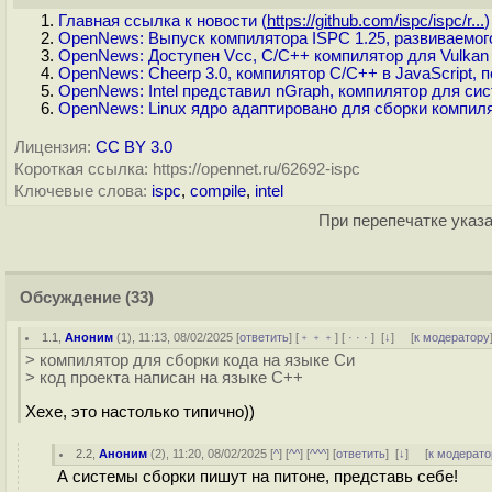
Главная ссылка к новости (
https://github.com/ispc/ispc/r...
)
OpenNews: Выпуск компилятора ISPC 1.25, развиваемог
OpenNews: Доступен Vcc, C/C++ компилятор для Vulkan
OpenNews: Cheerp 3.0, компилятор C/C++ в JavaScript, 
OpenNews: Intel представил nGraph, компилятор для си
OpenNews: Linux ядро адаптировано для сборки компиля
Лицензия:
CC BY 3.0
Короткая ссылка: https://opennet.ru/62692-ispc
Ключевые слова:
ispc
,
compile
,
intel
При перепечатке указа
Обсуждение
(33)
1.1
,
Аноним
(
1
), 11:13, 08/02/2025 [
ответить
] [
﹢﹢﹢
] [
· · ·
]
[
↓
] [
к модератору
> компилятор для сборки кода на языке Си
> код проекта написан на языке С++
Хехе, это настолько типично))
2.2
,
Аноним
(
2
), 11:20, 08/02/2025 [
^
] [
^^
] [
^^^
] [
ответить
]
[
↓
] [
к модерато
А системы сборки пишут на питоне, представь себе!