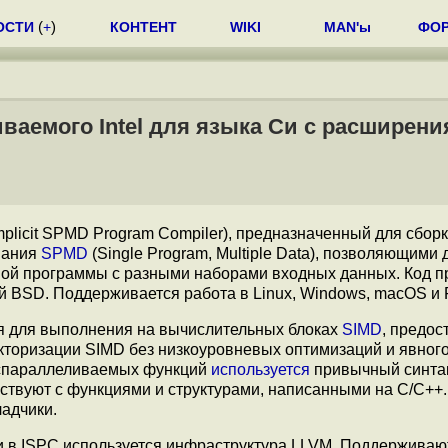
ОСТИ
(
+
)
КОНТЕНТ
WIKI
MAN'ы
ФО
иваемого Intel для языка Си с расширен
mplicit SPMD Program Compiler), предназначенный для сборк
вания
SPMD
(Single Program, Multiple Data), позволяющими 
ной программы с разными наборами входных данных. Код п
й BSD. Поддерживается работа в Linux, Windows, macOS и
 для выполнения на вычислительных блоках
SIMD
, предо
кторизации SIMD без низкоуровневых оптимизаций и явног
аспараллеливаемых функций
используется
привычный синтак
твуют с функциями и структурами, написанными на C/C++.
адчики.
ии в ISPC используется инфраструктура LLVM. Поддерживаю