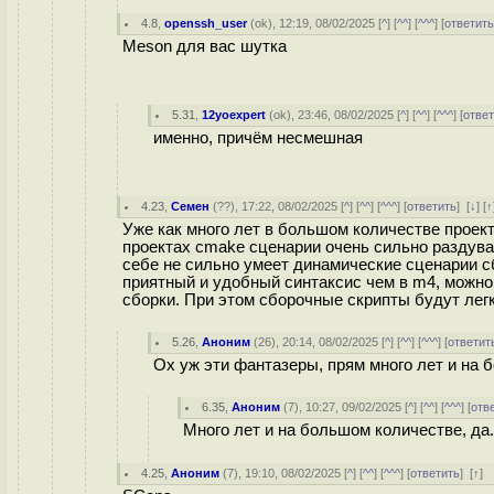
4.8
,
openssh_user
(
ok
), 12:19, 08/02/2025 [
^
] [
^^
] [
^^^
] [
ответит
Meson для вас шутка
5.31
,
12yoexpert
(
ok
), 23:46, 08/02/2025 [
^
] [
^^
] [
^^^
] [
отве
именно, причём несмешная
4.23
,
Семен
(
??
), 17:22, 08/02/2025 [
^
] [
^^
] [
^^^
] [
ответить
]
[
↓
] [
↑
Уже как много лет в большом количестве проект
проектах cmake сценарии очень сильно раздува
себе не сильно умеет динамические сценарии сб
приятный и удобный синтаксис чем в m4, можно
сборки. При этом сборочные скрипты будут ле
5.26
,
Аноним
(
26
), 20:14, 08/02/2025 [
^
] [
^^
] [
^^^
] [
ответит
Ох уж эти фантазеры, прям много лет и на 
6.35
,
Аноним
(
7
), 10:27, 09/02/2025 [
^
] [
^^
] [
^^^
] [
отв
Много лет и на большом количестве, да.
4.25
,
Аноним
(
7
), 19:10, 08/02/2025 [
^
] [
^^
] [
^^^
] [
ответить
]
[
↑
]