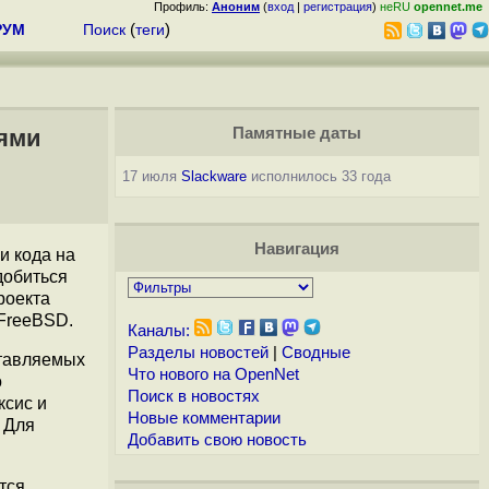
Профиль:
Аноним
(
вход
|
регистрация
)
неRU
opennet.me
РУМ
Поиск
(
теги
)
иями
Памятные даты
17 июля
Slackware
исполнилось 33 года
Навигация
и кода на
добиться
роекта
 FreeBSD.
Каналы:
Разделы новостей
|
Сводные
ставляемых
Что нового на OpenNet
о
Поиск в новостях
сис и
Новые комментарии
 Для
Добавить свою новость
тся