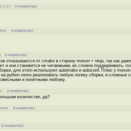
ь
]
[
↓
] [
↑
] [
к модератору
]
тить
]
[
к модератору
]
] [
к модератору
]
ов отказываются от cmake в сторону meson + ninja, так как даж
ет и они становятся не читаемыми, их сложно поддерживать. m
орки, для этого используют automake и autoconf. Плюс у meson
 на python легко реализовать любую логику сборки, и сложные 
гковесными и понятными любому.
ь
]
[
к модератору
]
большом количестве, да?
етить
]
[
к модератору
]
 [
к модератору
]