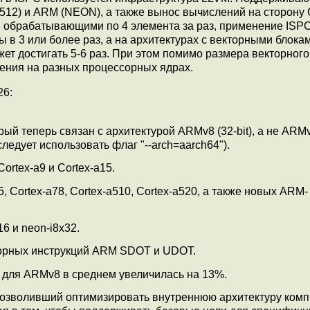
512) и ARM (NEON), а также вынос вычислений на сторону G
, обрабатывающими по 4 элемента за раз, применение ISP
в 3 или более раз, а на архитектурах с векторными блока
т достигать 5-6 раз. При этом помимо размера векторного
ения на разных процессорных ядрах.
26:
рый теперь связан с архитектурой ARMv8 (32-bit), а не ARM
едует использовать флаг "--arch=aarch64").
rtex-a9 и Cortex-a15.
 Cortex-a78, Cortex-a510, Cortex-a520, а также новых ARM-
6 и neon-i8x32.
торных инструкций ARM SDOT и UDOT.
 для ARMv8 в среднем увеличилась на 13%.
 позволивший оптимизировать внутреннюю архитектуру комп