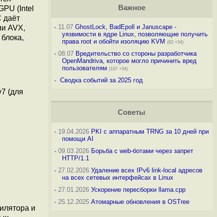
Важное
PU (Intel
C даёт
-
11.07
GhostLock, BadEpoll и Januscape -
ми AVX,
уязвимости в ядре Linux, позволяющие получить
 блока,
права root и обойти изоляцию KVM
(82 +34)
-
08.07
Вредительство со стороны разработчика
OpenMandriva, которое могло причинить вред
пользователям
(107 +34)
-
Сводка событий за 2025 год
v7 (для
Советы
-
19.04.2026
PKI с аппаратным TRNG за 10 дней при
помощи AI
-
09.03.2026
Борьба с web-ботами через запрет
HTTP/1.1
-
27.02.2026
Удаление всех IPv6 link-local адресов
на всех сетевых интерфейсах в Linux
-
27.01.2026
Ускорение пересборки llama.cpp
-
25.12.2025
Атомарные обновления в OSTree
илятора и