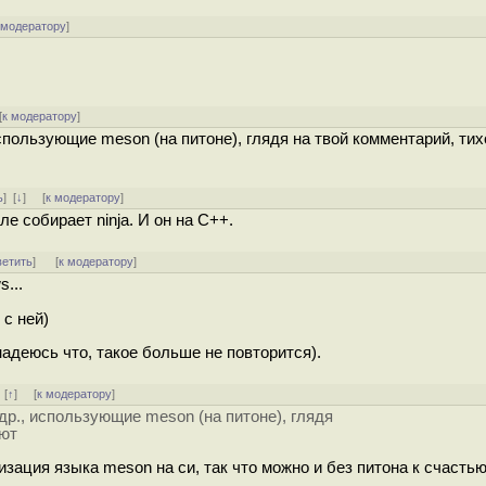
 модератору
]
[
к модератору
]
 использующие meson (на питоне), глядя на твой комментарий, ти
ь
]
[
↓
] [
к модератору
]
е собирает ninja. И он на C++.
ветить
]
[
к модератору
]
...
 с ней)
надеюсь что, такое больше не повторится).
]
[
↑
] [
к модератору
]
 др., использующие meson (на питоне), глядя
ают
изация языка meson на си, так что можно и без питона к счастью 