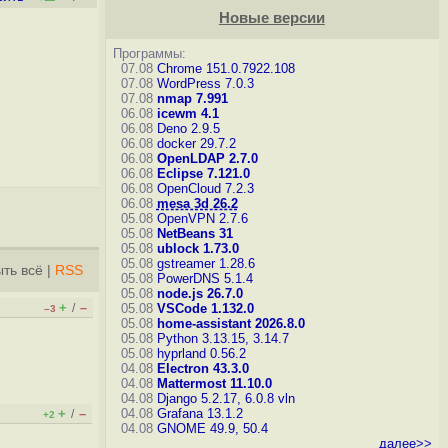
Новые версии
Программы:
07.08
Chrome 151.0.7922.108
07.08
WordPress 7.0.3
07.08
nmap 7.991
06.08
icewm 4.1
06.08
Deno 2.9.5
06.08
docker 29.7.2
06.08
OpenLDAP 2.7.0
06.08
Eclipse 7.121.0
06.08
OpenCloud 7.2.3
06.08
mesa 3d 26.2
05.08
OpenVPN 2.7.6
05.08
NetBeans 31
05.08
ublock 1.73.0
05.08
gstreamer 1.28.6
ть всё
|
RSS
05.08
PowerDNS 5.1.4
05.08
node.js 26.7.0
+
–
/
05.08
VSCode 1.132.0
–3
05.08
home-assistant 2026.8.0
05.08
Python 3.13.15, 3.14.7
05.08
hyprland 0.56.2
04.08
Electron 43.3.0
04.08
Mattermost 11.10.0
04.08
Django 5.2.17, 6.0.8
vln
+
–
04.08
Grafana 13.1.2
/
+2
04.08
GNOME 49.9, 50.4
далее>>