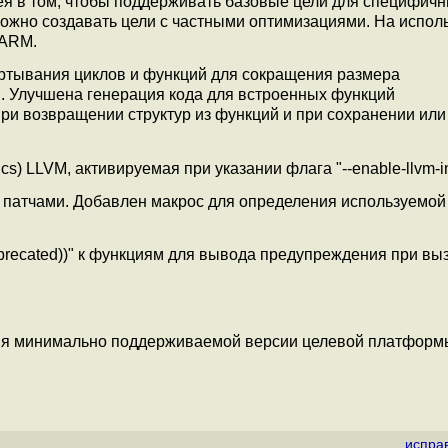
ея в том, чтобы поддерживать базовые цели для специфич
можно создавать цели с частными оптимизациями. На испол
 ARM.
ёртывания циклов и функций для сокращения размера
". Улучшена генерация кода для встроенных функций
е при возвращении структур из функций и при сохранении или
) LLVM, активируемая при указании флага "--enable-llvm-int
с патчами. Добавлен макрос для определения используемой
eprecated))" к функциям для вывода предупреждения при вы
зания минимально поддерживаемой версии целевой платформ
испра