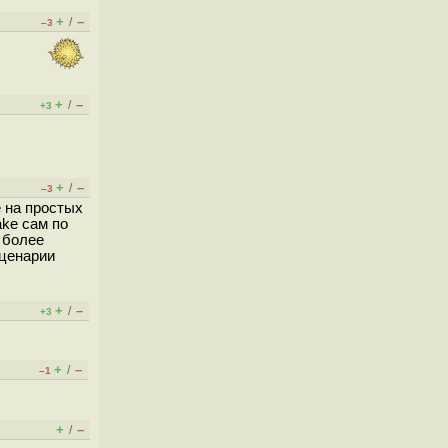
+
–
/
–3
+
–
/
+3
+
–
/
–3
е на простых
ake сам по
 более
сценарии
+
–
/
+3
+
–
/
–1
+
–
/