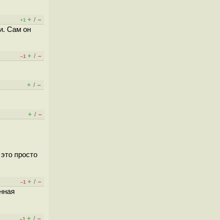
+
–
/
+1
и. Сам он
+
–
/
–1
+
–
/
+
–
/
 это просто
+
–
/
–1
енная
+
–
/
–1