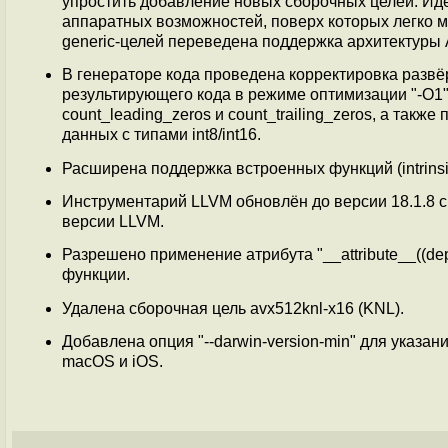
упростить добавление новых сборочных целей. Ид
аппаратных возможностей, поверх которых легко 
generic-целей переведена поддержка архитектуры
В генераторе кода проведена корректировка разв
результирующего кода в режиме оптимизации "-O1
count_leading_zeros и count_trailing_zeros, а такж
данных с типами int8/int16.
Расширена поддержка встроенных функций (intrinsics
Инструментарий LLVM обновлён до версии 18.1.8 
версии LLVM.
Разрешено применение атрибута "__attribute__((d
функции.
Удалена сборочная цель avx512knl-x16 (KNL).
Добавлена опция "--darwin-version-min" для ука
macOS и iOS.