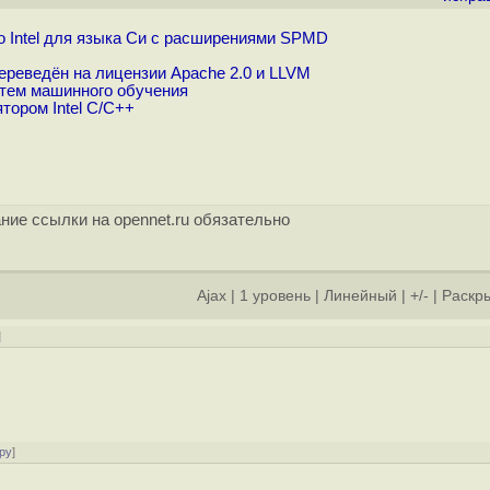
о Intel для языка Си с расширениями SPMD
переведён на лицензии Apache 2.0 и LLVM
стем машинного обучения
тором Intel C/C++
ние ссылки на opennet.ru обязательно
Ajax
|
1 уровень
|
Линейный
|
+/-
|
Раскры
]
ру
]