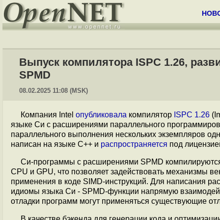
НОВ
Выпуск компилятора ISPC 1.26, разв
SPMD
08.02.2025 11:08 (MSK)
Компания Intel
опубликовала
компилятор
ISPC 1.26
(I
языке Си с расширениями параллельного программиро
параллельного выполнения нескольких экземпляров од
написан на языке С++ и
распространяется
под лицензие
Си-программы с расширениями SPMD компилируются
CPU и GPU, что позволяет задействовать механизмы ве
применения в коде SIMD-инструкций. Для написания р
идиомы языка Си - SPMD-функции напрямую взаимодейс
отладки программ могут применяться существующие отл
В качестве бэкенда для генерации кода и оптимизац