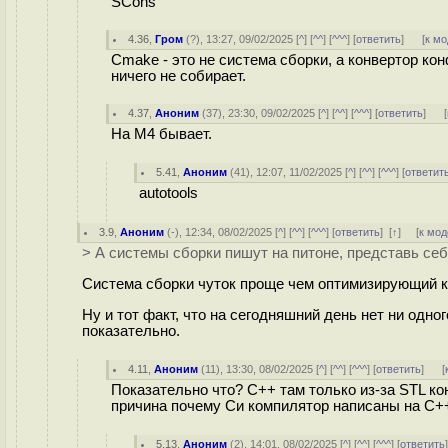
SCons
4.36
,
Гром
(
?
), 13:27, 09/02/2025 [
^
] [
^^
] [
^^^
] [
ответить
]
[
к м
Cmake - это не система сборки, а конвертор ко
ничего не собирает.
4.37
,
Аноним
(
37
), 23:30, 09/02/2025 [
^
] [
^^
] [
^^^
] [
ответить
]
[
На M4 бывает.
5.41
,
Аноним
(
41
), 12:07, 11/02/2025 [
^
] [
^^
] [
^^^
] [
ответит
autotools
3.9
,
Аноним
(
-
), 12:34, 08/02/2025 [
^
] [
^^
] [
^^^
] [
ответить
]
[
↑
] [
к мод
> А системы сборки пишут на питоне, представь себ
Система сборки чуток проще чем оптимизирующий к
Ну и тот факт, что на сегодняшний день нет ни одно
показательно.
4.11
,
Аноним
(
11
), 13:30, 08/02/2025 [
^
] [
^^
] [
^^^
] [
ответить
]
[
Показательно что? С++ там только из-за STL ко
причина почему Си компилятор написаны на С++.
5.13
,
Аноним
(
2
), 14:01, 08/02/2025 [
^
] [
^^
] [
^^^
] [
ответить