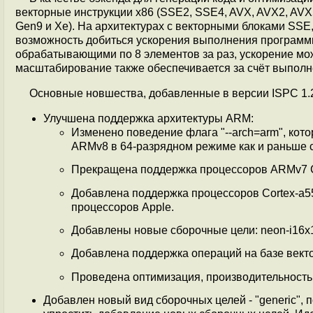
векторные инструкции x86 (SSE2, SSE4, AVX, AVX2, AVX
Gen9 и Xe). На архитектурах с векторными блоками SSE
возможность добиться ускорения выполнения программы 
обрабатывающими по 8 элементов за раз, ускорение може
масштабирование также обеспечивается за счёт выполн
Основные новшества, добавленные в версии ISPC 1.
Улучшена поддержка архитектуры ARM:
Изменено поведение флага "--arch=arm", кото
ARMv8 в 64-разрядном режиме как и раньше сл
Прекращена поддержка процессоров ARMv7 Co
Добавлена поддержка процессоров Cortex-a55,
процессоров Apple.
Добавлены новые сборочные цели: neon-i16x1
Добавлена поддержка операций на базе век
Проведена оптимизация, производительность
Добавлен новый вид сборочных целей - "generic",