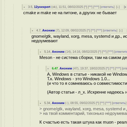
3.5
,
12yoexpert
(
ok
), 11:51, 08/02/2025 [
^
] [
^^
] [
^^^
] [
ответить
]
[
↓
] [
к
cmake и make не на питоне, а других не бывает
4.7
,
Аноним
(
7
), 12:09, 08/02/2025 [
^
] [
^^
] [
^^^
] [
ответить
]
[
↓
] 
gnome/gtk, wayland, xorg, mesa, systemd и др.,
недоумевают
5.14
,
Аноним
(
14
), 14:16, 08/02/2025 [
^
] [
^^
] [
^^^
] [
ответит
Meson - не система сборки, там на самом дел
6.47
,
Аноним
(
47
), 19:37, 18/02/2025 [
^
] [
^^
] [
^^^
] [
от
А, Windows в статье - никакой не Windows
Т.к. Windows - это Windows 1.0...
(и что то я сомневаюсь о совместимости
(Автор статьи - л_х. Искренне надеюсь 
5.34
,
Аноним
(
-
), 08:55, 09/02/2025 [
^
] [
^^
] [
^^^
] [
ответить
> gnome/gtk, wayland, xorg, mesa, systemd и
> на твой комментарий, тихонько недоумев
К счастью есть такая штука как muon - реал