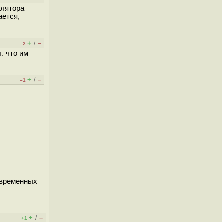
илятора
ается,
+
–
/
–2
, что им
+
–
/
–1
современных
+
–
/
+1