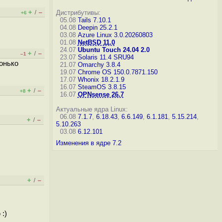
+
–
/
Дистрибутивы:
+6
05.08
Tails 7.10.1
04.08
Deepin 25.2.1
03.08
Azure Linux 3.0.20260803
01.08
NetBSD 11.0
24.07
Ubuntu Touch 24.04 2.0
+
–
/
–1
23.07
Solaris 11.4 SRU94
хонько
21.07
Omarchy 3.8.4
19.07
Chrome OS 150.0.7871.150
17.07
Whonix 18.2.1.9
16.07
SteamOS 3.8.15
+
–
/
+8
16.07
OPNsense 26.7
Актуальные ядра Linux:
06.08
7.1.7
,
6.18.43
,
6.6.149
,
6.1.181
,
5.15.214
,
+
–
/
5.10.263
03.08
6.12.101
Изменения в ядре 7.2
+
–
/
:)